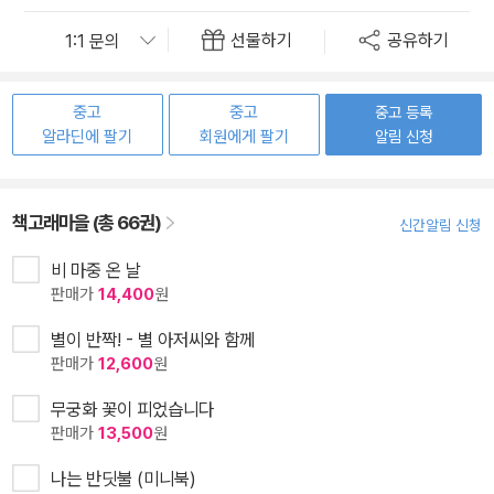
선물하기
공유하기
중고
중고
중고 등록
알라딘에 팔기
회원에게 팔기
알림 신청
책고래마을 (총 66권)
신간알림 신청
비 마중 온 날
판매가
14,400
원
별이 반짝! - 별 아저씨와 함께
판매가
12,600
원
무궁화 꽃이 피었습니다
판매가
13,500
원
나는 반딧불 (미니북)