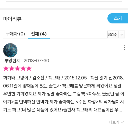
쓰기
마이리뷰
구매자 (0)
전체 (4)
메뉴
투명한지
2018-07-30
화가와 고양이 / 김소선 / 책고래 / 2015.12.05 책을 읽기 전2018.
06.11일에 양재동에 있는 출판사 책고래를 방문하게 되었어요.정말
우연한 기회였지요.제가 정말 좋아하는 그림책 <아무도 몰랐던 곰 이
야기>를 번역하신 번역가,제가 좋아하는 <수원 화성>의 작가님이시
기도 하고(더 많은 작품이 있어요)출판사 책고래의 대표님이신 우현
옥 대표님을 만나게 되었어요.갖고 싶은 책 골라 보라는 통 큰 대표님
더보기
의 제안에 덥석! 제가 물었지요. <노인과 바다>, <어느 날>을 골랐