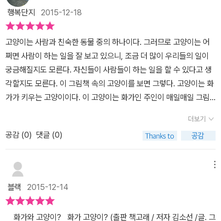
기도 그림을 그리겠다고 하더라구요.물론 엉망진창(?)이지만 말이
게 된 책이에요.책을 어떻게 알려드릴까? 정말 많은 고민을 했어요.
행복단지
2015-12-18
죠.아니 그건 어른의 시각으로 봐서 그런 게 아닐까요?사실 아이의
책의 표지, 면지, 장면을 전부를 찍어서 편집해서전체 장면을 한 컷으
그림은 그대로 봐야지, 어른들의 시각으로 이리재고 저리재고 해서는
로 보여드리려 했는데 그건 안 될 것 같아서 버리고...고양이의 할짝거
고양이는 사람과 친숙한 동물 중의 하나이다. 그러므로 고양이는 어
안되겠죠.꽃은 이렇게 그려야 되고, 집은 이렇게 그려야 하고...아이의
리는 장면의 색깔, 붓의 터치와 나오는 그림의 장면들.고양이의 발자
쩌면 사람이 하는 일을 잘 보고 있으니, 조금 더 많이 우리들의 일이
상상력으로 마음대로(?) 그려진 그림이 예뻐보이는 건 뭘까요.
국을 보고 변하는 화가의 얼굴 변화의 장면들.정말 보여드리고 싶은
궁금해질지도 모른다. 자신들이 사람들이 하는 일을 할 수 있다고 생
장면은 많았어요.하지만 직접 책으로 꼬옥 꼬옥 꼬옥 보시면 정말 빠
각할지도 모른다. 이 그림책 속의 고양이를 보면 그렇다. 고양이는 화
지실 거예요. 이렇게 보여드리고 또 보여드리고 싶네요.바로 면지! 제
가가 키우는 고양이이다. 이 고양이는 화가인 주인이 매일매일 그림
가 너무 기대를 하게 하는 것은 아닌지 고민이 잠깐 되었지만이 책을
을 그리며 지내는 것을 보고 있다. 서당 개 삼년이면 풍월도 읇는다는
더보기
덮을 즘에 뭔가 하나 발견하는 재미가 있을 거예요.그거 하나는 비밀
옛말이 있다. 오래토록 화가와 함께 한 고양이라면 그럴수도 있겠다.
로 남겨 둘까요? 책을 받고 주위에 책 소개를 했어요.다들 놀라시네
공감 (
0
)
댓글 (0)
화가처럼 그림을 그려보고 싶다는 생각이.역시 그랬다. 화가는 고양
요. 함께 그림책을 읽을 때 더 재미있고 신나는 것 같아요. 오늘도 행
이가 그냥 물감을 핥아먹고, 장난으로 물감을 발바닥으로 찍어대는
복한 그림책 읽기! 투명 한지입니다.
것으로 보았다. 어디 고양이가 자신의 그림을 그려보겠느냐고 짐작조
메뉴
차 했을까? 옆에서 자꾸만 어른거리는 고양이가 귀찮기만 했을 것이
블랙
2015-12-14
다. 그러나 그게 아니었다. 고양이는 화가처럼 그림을 그리고 싶었던
것이다.그림책을 한 장 한 장 넘기면서 상상하게 된다. 이것은 고양이
화가와 고양이? 화가 고양이? (출판 책고래 / 저자 김소선 /글. 그