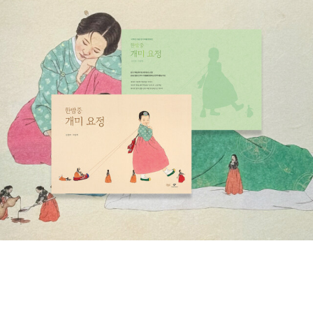
작품이 실려 있다. 조미형 작가는 이번 소설집을 통해 삶의 심연을 드
러내고 그 수렁을 건너는 것이 무엇으로 가능한지 탐문한다. 잔인한
시장논리가 사회를 떠받들고, 비인간적인 시스템이 도시를 지탱하는
냉혹한 세계를 불면증, 가려움, 편두통 등 인물들이 겪는 고통의 증상
과 삶의 다기한 모습으로 그려낸다. 더불어 이번 작품집에는 신작 소
설 '나비를 보다'와 '연지연 꽃이 피면'을 포함해 등단 이후 10여 년 동
안 구축해온 조미형 작가의 다양한 작품세계를 만나볼 수 있다.-알라
딘 책소개 여형사 '헬렌 그레이스' 시리즈의 두 번째 작품으로서,
아마존 베스트셀러에 올랐던 1편 <이니미니Eeny Meeny>에 이은
후속탄이다. 사라진 심장은 몇 시간 후 그의 아내와 아이들에게 도착
한다. 헬렌 그레이스 수사반장은 첫 번째 피해자가 마지막이 아님을
직감한다. 화목한 집안의 가장이 한밤중에 도시 반대편까지 갔던 이
유는 대체 무엇일까? -알라딘 책소개 문학동네는 청소년들의
불안과 고민을 구성하는 주요 화두를 중심으로 ‘청소년 테마 소설’ 세
권을 엮어 지난해 출간한 바 있다. ‘청소년 테마 소설’은 청소년문학의
비약적인 성장을 이끌어온 대표 작가들, 신선한 발상과 진솔한 화법