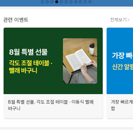
관련 이벤트
전체보기
8월 특별 선물. 각도 조절 테이블 · 이동식 빨래
가장 빠르게
바구니
합