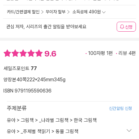
카드/간편결제 할인
무이자 할부
소득공제 490원
관심 저자, 시리즈의 출간 알림을 받아보세요
신청
9.6
100자평 1편
리뷰 4편
세일즈포인트
77
양장본
40쪽
222*245mm
345g
ISBN 9791195590636
주제분류
신간알림 신청
유아
>
그림책
>
_나라별 그림책
>
한국 그림책
유아
>
_주제별 책읽기
>
동물 그림책