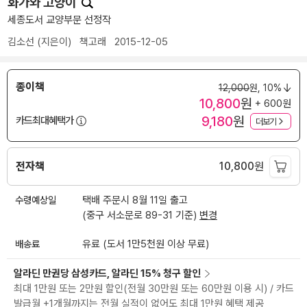
화가와 고양이
세종도서 교양부문 선정작
김소선
(지은이)
책고래
2015-12-05
종이책
12,000
원,
10%
10,800
원
+ 600원
9,180
원
카드최대혜택가
더보기
전자책
10,800
원
수령예상일
택배 주문시 8월 11일 출고
(중구 서소문로 89-31 기준)
변경
배송료
유료 (도서 1만5천원 이상 무료)
알라딘 만권당 삼성카드, 알라딘 15% 청구 할인
최대 1만원 또는 2만원 할인(전월 30만원 또는 60만원 이용 시) / 카드
발급월 +1개월까지는 전월 실적이 없어도 최대 1만원 혜택 제공