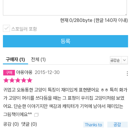
양이는 원래 화가였답니다. 화가 옆에서 물감 물을 할짝할짝 핥아 먹
기만 한 것이 아니라 물감 물로 자신만의 그림을 그리고 있었던 거죠.
고양이의 그림 실력을 《화가와 고양이》에서 만나 보세요.
현재
0
/280byte (한글 140자 이내)
스포일러 포함
등록
구매자 (1)
전체 (1)
야옹야옹
2015-12-30
메뉴
귀엽고 오동통한 고양이 특징이 재미있게 표현됐어요 ㅎㅎ 특히 화가
가 고양이 머리를 쓰다듬을 때는 그 표정이 우리집 고양이처럼 보였
어요. 단순한 이야기지만 색감과 캐릭터가 기억에 남아서 재미있는
그림책이에요^^
공감 (
0
)
댓글 (0)