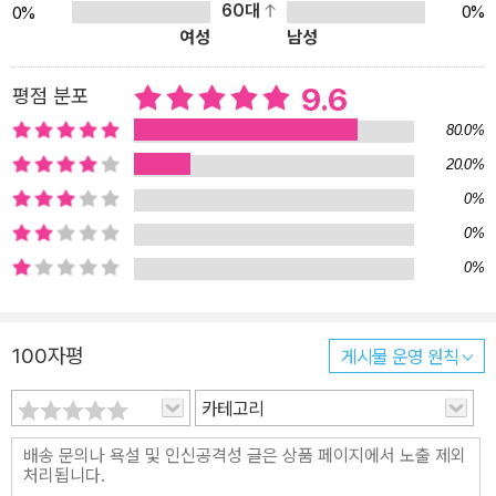
어!”라며 고양이를 칭찬하듯, 아이가 처음 연필을 잡았을 때를 떠올리
60대
0%
0%
여성
남성
며 아이들이 그려 낼 세상을 기다려 보는 건 어떨까요. 천진난만 상상
쟁이 화가 고양이가 온다! 화가와 함께 살고 있는 고양이가 있어요. 화
9.6
평점 분포
가가 그림을 그리는 동안 고양이는 물감 물을 할짝할짝 핥아 먹지요.
고양이는 푸른 물을 먹으면 푸릇푸릇 잎이 돋아나고, 노랑 물을 먹으
80.0%
면 노랑나비가 되고, 붉은 물을 먹으면 활짝 핀 붉은 꽃이 됩니다. 그
20.0%
림 그리기에 몰두해 있던 화가는 자꾸만 옆에 와서 물감을 먹는 고양
0%
이가 방해가 되고 성가시기도 하지요. 그래서 “안 돼, 저리 가!”라고
0%
쫓아버립니다. 고양이는 물감이 좋은데, 그림이 좋은데 말이죠. 생각
0%
에 잠겼던 고양이가 행동 개시를 합니다! 도화지 위로 사뿐사뿐, 발자
국을 콕콕! 화가의 그림은 어떻게 되었을까요? “으악, 내 그림!” 그림
을 보고 화가는 몹시 화가 났어요. 붉으락푸르락! 얼굴 좀 보세요. 그
100자평
게시물 운영 원칙
런데, 가만! 자세히 그림을 들여다보던 화가의 얼굴이 점점 밝아져요.
카테고리
무슨 일일까요? “멋지잖아!” “잘했어!” 화가는 고양이의 머리를 쓰다
듬으며 칭찬합니다. 음, 고양이는 그제야 자신만만한 표정을 짓지요.
《화가와 고양이》라는 제목에서 눈치를 챈 친구도 있겠지만, 사실 고