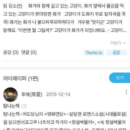
가 찍어놓은 발자국. 고양이가 찍어놓은 그림......고양이는 자신이 핥
림 김소선) 화가와 함께 살고 있는 고양이. 화가 옆에서 물감을 먹
거나 찍은 색을 그림으로 그려놓는다. 처음엔 화가가 화를 낸다. 하지
고 있는 고양이가 못마땅한 화가 고양이가 도화지 위로 발자국을 콕
만 한 장씩 넘겨보는 그림책 한 장에서 변하는 화가의 표정에서 정말
콕! 화가는 화가 나 붉으락푸르락하다가 갸우뚱 '멋지군' 고양이가
멋진 그림 한 장이 나타날 것이라는 짐작을 하게 한다.멋진 그림이 그
말해요. '이번엔 뭘 그릴까?' 고양이가 화가가 되었나봐요. - 고양이
려졌다. 그것도 고양이가.이 그림책을 보면서, 혹시 아이들에게 어른
화가. ♡♡♡ 동화책을 읽으면 기분이 좋아집니다. 그래서 동심이 좋
들이 너무 성급하게 판단하거나 야단치지 말아달라고 말하고자 하는
더보기
은가봐요.어른이 되었어도 가끔 동화를 보거나 애니메이션 영화를 보
메시지가 있는 것이 아닌지 생각해본다. 천천히 기다리면 무엇인가를
공감 (
0
)
댓글 (0)
러 가기도 해요.화가와 고양이로 시작된 글이 마지막 페이지에서는
해 내고, 자신들도 어떤 생각에 따라 행동하고 싶다는 것이 있다는 것
화가고양이로 끝나네요.귀여워요. 글이 얼마 되지 않아도 인상적인
이다.단순한 글, 단순한 그림이지만 그것보다 더 많은 것이 있음을 짐
그림과 글이 모든 것을 표현해줘마지막 페이지에서 미소가 지어집니
작해 본다.
쓰기
마이페이퍼 (1편)
다. 유아가 읽는 책인데 책의 속종이를 조금 두툼하게 하고 책 모서리
를 곡선으로 둥글게(책 모서리에 다치지 않게)하면유아는 물론 '영
후애(厚愛)
2015-12-14
메뉴
아'가 볼 수 있는 동화책이 될 수 있겠어요. 첫 책인데 그 의미가 클 것
같아요. 좋은 책 잘 읽었습니다.
탐나는책
탐나는책~어도담님의 <앵화연담>~달달한 로맨스소설(시대물로설)
을 읽으면서쿄고쿠 나츠히코 작가의 <항설백물어>, <속 항설백물어