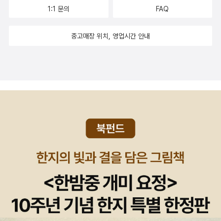
다의 사연 속에 녹아 있는 삶의 진실들로 이야기가 갖는 재미를 선사
1:1 문의
FAQ
한다. 작가는 기존의 소설에서 선보였던 긴 배경 설명을 과감히 줄이
고, 이야기 전개에 보다 공을 들였으며, 치밀하게 계산된 논리성으로
중고매장 위치, 영업시간 안내
각 에피소드의 수수께끼가 해결되는 결말을 구성한다. -알라딘 책소
개 루이스 캐럴의 <앨리스의 놀라운 세상 모험(Alice's Adventur
es in Wonderland)>은 1865년 영국과 미국에서 출판되었고, 이후
로 절판된 적이 없다. 더 친숙하게 <이상한 나라의 앨리스(Alice in
Wonderland)>로 불리는 이 책은, 무려 174개의 언어로 번역됐고,
갖은 매체가 끝도 없이 개작해왔다. 2015년은 <이상한 나라의 앨리
스>가 탄생한 지 150주년 되는 해이다. 영국 체신성에서 기념우표가
발행되었고, 발레 작품이 무대에 올랐으며, '앨리스' 페스티벌이 열렸
고, 전시회와 집담회가 전 세계에서 풍성하게 개최되었다. 국내에서
도 150주년을 맞아 여러 번역본이 출간되었다. <주석과 함께 읽는
이상한 나라의 앨리스>는 번역가 정병선이 오랫동안 정성스레 작업
한 책이다. -알라딘 책소개 조미형 작가의 첫 번째 소설집. 2006
년 「국제신문」 신춘문예 당선작인 '다시 바다에 서다'를 비롯해 7편의