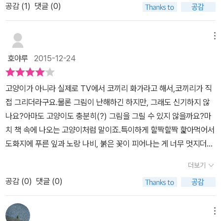
공감 (
1
)
댓글 (0)
는데도<화가와 고양이>를 추천해 주시네요.표지를 보고는 유아용 그
림책이라 생각하고 그다지 끌림이 없었는데집에 와서 읽어보니 와~
놀라운 책이네요.대표님이 추천하신 이유를 알 것 같아요. 줄거리화
메뉴
가가 그림을 그리는 동안 고양이는 물감 물을 할짝할짝 핥아먹지요.
호야루
2015-12-24
고양이는 푸른 물을 먹으면 푸릇푸릇 잎이 돋아나고,노랑물을 먹으면
노랑나비가 되고,붉은 물을 먹으면 활짝 핀 붉은 꽃이 됩니다.그림 그
고양이가 아니라 실제로 TV에서 코끼리 화가라고 해서,코끼리가 직
리기에 몰두해 있던 화가는“안 돼, 저리 가!”생각에 잠겼던 고양이가
접 그리더라구요.물론 그림이 난해하긴 하지만, 그래도 신기하지 않
행동 개시를 합니다! 도화지 위로 사뿐사뿐, 발자국을 콕콕!화가의 그
나요?아마도 고양이도 충분히(?) 그림을 그릴 수 있지 않을까요?마
림은 어떻게 되었을까요?“으악, 내 그림!”그림을 보고 화가는 몹시
치 책 속에 나오는 고양이처럼 말이죠.특이하게 할짝할짝 핥아먹어서
화가 났어요.붉으락푸르락! 얼굴 좀 보세요.그런데, 가만! 자세히 그림
도화지에 푸른 잎과 노랑 나비, 붉은 꽃이 피어나는 게 너무 멋지더라
을 들여다보던 화가의 얼굴이 점점 밝아져요. 무슨 일일까요? “멋지
구요.물론 화가는 자신의 그림을 망치고(?) 있는 고양이에게 화가 나
잖아!” “잘했어!”- 출판사 책 소개 내용 -붉으락푸르락!에서 얼굴 표
더보기
지만 말이죠.그런데 이게 무슨 조화인지,고양이가 사뿐사뿐 지나간
정이 점점 변하고 있어요. 바로 이 장면이 최고의 장면일 거라 생각해
공감 (
0
)
댓글 (0)
자리에는 너무나도 멋진 그림이 그려져 있지 않나요?아마 화가도 그
요. 책을 읽고굵은 붓 터치와 강렬한 선의 색들의 <화가와 고양이>
릴 수 없는 너무나 멋지고 아름다운 그림이 말이죠.사실 자연은 그대
가 이리 큰 망치가 될 줄 몰랐어요.그림책을 좋아하는 저이지만 영아
로 너무 멋진 풍경화 아니겠어요?아이에게 그림책을 보여줬더니,자
메뉴
용 그림책이라고만 생각했던저의 편견에 대해 다시 한 번 반성을 하