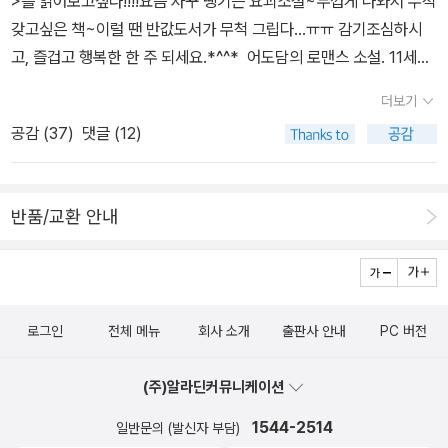
>를 읽어보고싶다!!!!요즘 자꾸 땡기는 요괴소설~두껍게 나와서 무척
갖고싶은 책~이럴 땐 반값도서가 무척 그립다...ㅠㅠ 감기조심하시
고, 즐겁고 행복한 한 주 되세요.*^^* 어도담의 로맨스 소설. 11세기
초 가상 고려. 이화는 열여덟이 되던 해 사랑하던 계모가 십 년 동안
더보기
저를 천천히 죽여 왔음을 알게 된다. 그녀는 계모로부터 살아남기 위
공감 (
37
)
댓글 (12)
해 스승의 서신 하나 품고 의탁할 곳을 찾아 개경을 떠나고, 천신만고
끝에 해주 안서도호부에 도착한다.그러나 몰락한 세도가의 장남, 아
우만 줄줄이 여섯이 딸린 양사언에게 동정 따윈 없었다. 눈물겨운 사
반품/교환 안내
정에도 무반응으로 일관, 거두기는 극구 거부. 하여 돌아가 죽을 것인
가? '양사언. 난 죽어도 못 가요.' 이화는 다부지게 내뱉었다. 빌붙어
보겠노라고.-알라딘 책소개 고전 요괴 설화에 미스터리와 호러를
접목시킨 일본 대표 작가 교고쿠 나쓰히코의 미스터리 소설. 나오키
로그인
전체 메뉴
회사 소개
출판사 안내
PC 버전
상 수상작 시리즈이기도 한 <항설백물어>는 일본 에도시대 괴담집 <
회본백물어繪本百物語>에 등장하는 하나하나의 설화를 모티브로
(주)알라딘커뮤니케이션
인간의 슬프고도 추한 본성을 다채롭게 해석해낸 시리즈의 첫 작품이
다.소설은 무서운 요괴의 모습, 밝혀지는 의외의 진실과 인물들, 저마
1544-2514
일반문의 (발신자 부담)