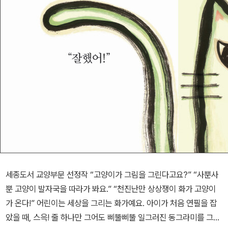
세종도서 교양부문 선정작 “고양이가 그림을 그린다고요?” “사뿐사
뿐 고양이 발자국을 따라가 봐요.” “천진난만 상상쟁이 화가 고양이
가 온다!” 어린이는 세상을 그리는 화가예요. 아이가 처음 연필을 잡
았을 때, 스윽! 줄 하나만 그어도 삐뚤삐뚤 일그러진 동그라미를 그려