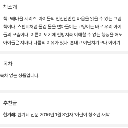
책소개
책고래마을 시리즈. 아이들의 천진난만한 마음을 읽을 수 있는 그림
책이다. 스펀지처럼 물감 물을 빨아들이는 고양이는 바로 우리 아이
들의 모습이다. 어른이 보기에 천방지축 이해할 수 없는 행동을 해도
아이들은 저마다 나름의 이유가 있다. 혼내고 야단치기보다 이야기를
들어주고 기다려줄 때 아이들은 무엇이든 될 수 있고, 무엇이든 그려
낼 수 있는 진정한 화가가 된다.
목차
글과 그림을 함께 작업한 작가는 우리 아이들이 어떠한 제재나 규칙
목차 없는 상품입니다.
에 구애받지 않고, 어른들의 높은 기대치에 못 미쳐도 당당하게 자신
의 생각을 자유롭게 표현하길 바라는 마음을 담아 힘 있는 굵은 붓 터
치를 주로 사용했다. 굵은 붓 선과 강렬한 색이 만들어 낸 조화는 아이
추천글
들 마음속에 자리 잡아 꿈과 희망을 응원할 것이다.
한겨레:
한겨레 신문 2016년 1월 8일자 '어린이.청소년 새책'