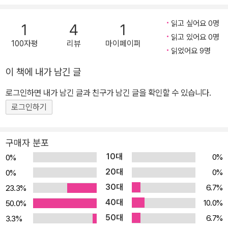
도, 그것을 지켜보는 부모의 눈에는 모든 것이 아름다운 그림으로 보
이지요. “우아, 잘했어!” 칭찬을 아끼지 않으며 응원하지요. 또 다음엔
읽고 싶어요 0명
1
4
1
무얼 그릴까, 무얼 쓸까 두근두근 설레기까지 합니다. 정해진 규칙에
읽고 있어요 0명
100자평
리뷰
마이페이퍼
물들지 않은 아이가 본 대로 느낀 대로 자유롭게 그려 내는 세상은 놀
읽었어요 9명
랍고 신비롭거든요. 《화가와 고양이》는 그런 아이의 천진난만한 마음
이 책에 내가 남긴 글
을 읽을 수 있는 그림책입니다. 스펀지처럼 물감 물을 빨아들이는 고
양이는 바로 우리 아이들의 모습이지요. 어른이 보기에 천방지축 이
로그인하면 내가 남긴 글과 친구가 남긴 글을 확인할 수 있습니다.
해할 수 없는 행동을 해도 아이들은 저마다 나름의 이유가 있어요. 혼
로그인하기
내고 야단치기보다 이야기를 들어주고 기다려줄 때 아이들은 무엇이
든 될 수 있고, 무엇이든 그려 낼 수 있는 진정한 화가가 됩니다. 정해
구매자 분포
진 길, 남들이 다 가는 길이 아니면 어때? 글과 그림을 함께 작업한 작
10대
0%
0%
가는 우리 아이들이 어떠한 제재나 규칙에 구애받지 않고, 어른들의
20대
0%
0%
높은 기대치에 못 미쳐도 당당하게 자신의 생각을 자유롭게 표현하길
30대
6.7%
23.3%
바라는 마음을 담아 힘 있는 굵은 붓 터치를 주로 사용했어요. 굵은 붓
40대
선과 강렬한 색이 만들어 낸 조화는 아이들 마음속에 자리 잡아 꿈과
10.0%
50.0%
희망을 응원할 것입니다. 금방 야단치지 않고 곰곰이 생각한 뒤 “잘했
50대
6.7%
3.3%