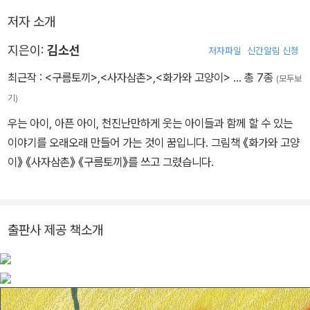
저자 소개
지은이:
김소선
저자파일
신간알림 신청
최근작 :
<구름토끼>
,
<사자삼촌>
,
<화가와 고양이>
… 총 7종
(모두보
기)
우는 아이, 아픈 아이, 천진난만하게 웃는 아이들과 함께 할 수 있는
이야기를 오래오래 만들어 가는 것이 꿈입니다. 그림책 《화가와 고양
이》 《사자삼촌》 《구름토끼》를 쓰고 그렸습니다.
출판사 제공 책소개