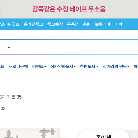
알라딘굿즈
온라인중고
중고매장
우주점
음반
블루레이
커피
서
스트
새로나온책
이벤트
정가인하도서
추천도서
작가와의 만남
북
고래마을 35
-03
종이책