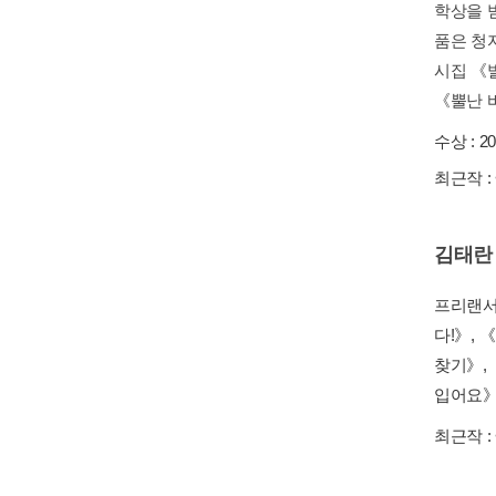
학상을 
품은 청
시집 《
《뿔난 바
수상 :
2
최근작 :
김태란
프리랜서
다!》,
찾기》,
입어요》
최근작 :