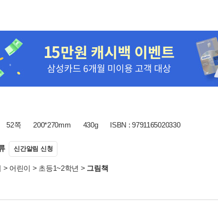
52쪽
200*270mm
430g
ISBN : 9791165020330
류
신간알림 신청
서
>
어린이
>
초등1~2학년
>
그림책