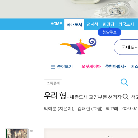
HOME
전자책
만권당
외국도서
국내도서
첫달무료
국내도
분야보기
오뒷세이아
추천마법사
베
소득공제
우리 형
- 세종도서 교양부문 선정작
책
|
박예분
(지은이),
김태란
(그림)
책고래
2020-07