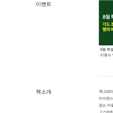
이벤트
8월 특
이동식 
책소개
책고래마을
터지면서
없는 마
고스란히 