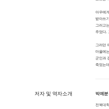
아우에게
받아쓰기 
그러고는
주었다.
그러던 
마을에는
군인과 
죽었는데
저자 및 역자소개
박예분
전북대학