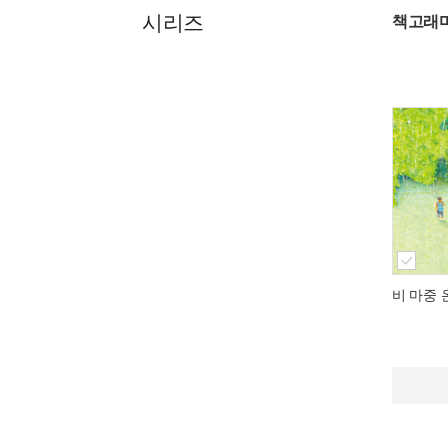
시리즈
책고래
비 마중 