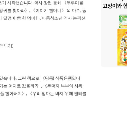
 쓰기 시작했습니다. 역사 장편 동화 《두루미를
방귀를 찾아라》, 《이야기 할머니》 외 다수, 동
 달덩이 빵 한 덩이》, 아동청소년 역사 논픽션
모두보기)
있습니다. 그린 책으로 《딩동! 식품은행입니
전기는 어디로 갔을까?》, 《두더지 부부의 사위
밥풀 할아버지》, 《우리 엄마는 바지 위에 팬티를