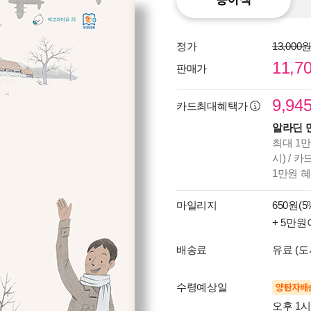
정가
13,000
11,7
판매가
9,94
카드최대혜택가
알라딘 
최대 1만
시) / 
1만원 
마일리지
650원(5
+ 5만원
배송료
유료 (도
수령예상일
양탄자배
오후 1