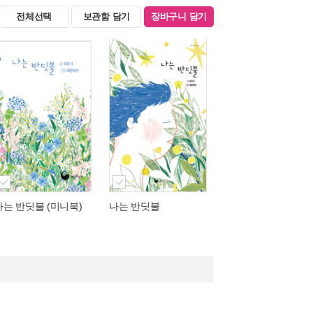
전체선택
보관함 담기
장바구니 담기
나는 반딧불 (미니북)
나는 반딧불