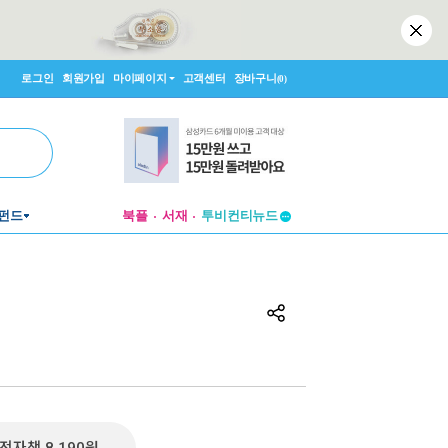
로그인
회원가입
마이페이지
고객센터
장바구니
(0)
펀드
북플
서재
투비컨티뉴드
창작플랫폼
투비컨티뉴드