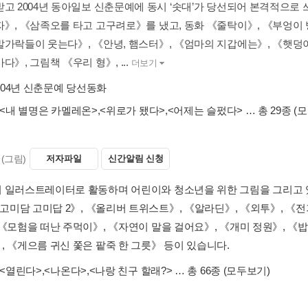
받고 2004년 동아일보 신춘문예에 동시 ‘솟대’가 당선되어 본격적으로
자》, 《삼족오를 타고 고구려로》를 냈고, 동화 《줄탁이》, 《부엉이 
발가락들이 웃는다》, 《안녕, 햄스터》, 《엄마의 지갑에는》, 《햇덩이
다》, 그림책 《우리 형》, ...
더보기
004년 신춘문예 당선동화
<내 별명은 카멜레온>
,
<위로가 됐다>
,
<어제는 슬펐다>
… 총 29종
(
(그림)
저자파일
신간알림 신청
 일러스트레이터로 활동하며 어린이와 청소년을 위한 그림을 그리고 
 《고미담 고미답 2》, 《올리버 트위스트》, 《알라딘》, 《외투》, 《
 《모험을 떠난 주먹이》, 《자연이 말을 걸어요》, 《개미 정원》, 《
, 《게으름 귀신 쫓은 팥죽 한 그릇》 등이 있습니다.
<열린다>
,
<나온다>
,
<나랑 친구 할래?>
… 총 66종
(모두보기)