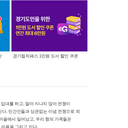
간
경기컬처패스 1만원 도서 할인 쿠폰
삼성카드가 쏜다! 알라
이 입대를 하고, 얼마 지나지 않아 전쟁이
진다. 민간인들과 상관없는 이념 전쟁으로 죄
 마을에서 일어났고, 우리 형의 가족들은
 아픔을 그리고 있다.