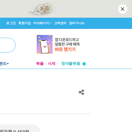
로그인
회원가입
마이페이지
고객센터
장바구니
(0)
투비컨티뉴드
펀드
북플
서재
창작플랫폼
투비컨티뉴드