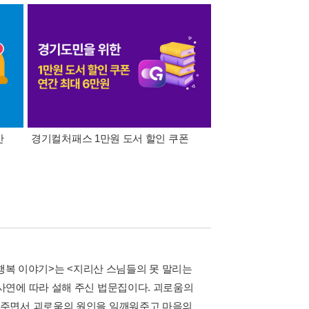
간
경기컬처패스 1만원 도서 할인 쿠폰
삼성카드가 쏜다! 알라
 행복 이야기>는 <지리산 스님들의 못 말리는
사연에 따라 설해 주신 법문집이다. 괴로움의
어주면서 괴로움의 원인을 일깨워주고 마음의