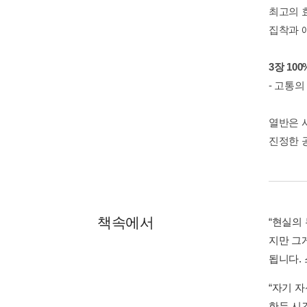
최고의 효
집착과 
3장 10
- 고통의
열반은 
진정한 공
책속에서
“현실의
지만 그
됩니다. 
“자기 
한두 시