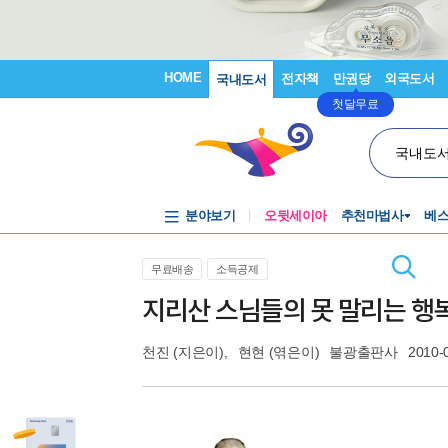
HOME
전자책
만권당
외국도서
국내도서
첫달무료
국내도
분야보기
오뒷세이아
추천마법사
베
무료배송
소득공제
지리산 스님들의 못 말리는 행
천진
(지은이),
현현
(엮은이)
불광출판사
2010-