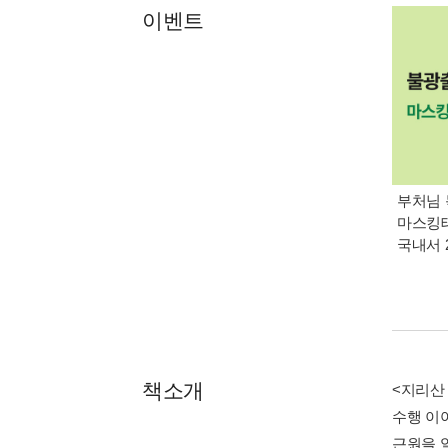
이벤트
부처님 
마스킹테
국내서 
책소개
<지리산
수행 이
근원을 