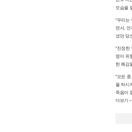
모습을 알
“우리는
면서, 
셨던 당신
“진정한
명이 위
한 쾌감
“모든 
을 하시
죽음이 
더보기