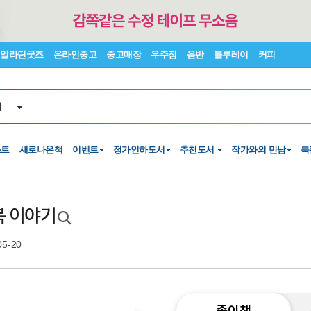
알라딘굿즈
온라인중고
중고매장
우주점
음반
블루레이
커피
서
스트
새로나온책
이벤트
정가인하도서
추천도서
작가와의 만남
북
복 이야기
05-20
종이책