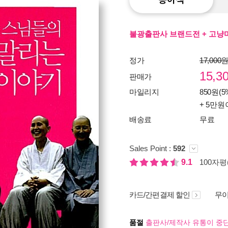
불광출판사 브랜드전 + 고냥미
정가
17,000
15,3
판매가
마일리지
850원(5
+ 5만원
배송료
무료
Sales Point :
592
9.1
100자평(
카드/간편결제 할인
무이
품절
출판사/제작사 유통이 중단