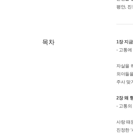
평안, 
목차
1장 지
- 고통에
자살을 
외아들을 
주사 맞기
2장 왜 
- 고통의
사랑 때
진정한 ‘