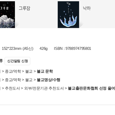
152*223mm (A5신)
426g
ISBN : 9788974795801
류
신간알림 신청
서
>
종교/역학
>
불교
>
불교 문학
서
>
종교/역학
>
불교
>
불교명상/수행
서
>
추천도서
>
외부/전문기관 추천도서
>
불교출판문화협회 선정 올여