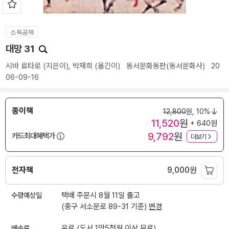
소득공제
대망 31
시바 료타로
(지은이),
박재희
(옮긴이)
동서문화동판(동서문화사)
20
06-09-16
종이책
12,800
원,
10%
11,520
원
+ 640원
9,792
원
카드최대혜택가
더보기
전자책
9,000
원
수령예상일
택배 주문시 8월 11일 출고
(중구 서소문로 89-31 기준)
변경
배송료
유료 (도서 1만5천원 이상 무료)