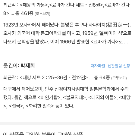
최근작 :
<패왕의 가문>
,
<료마가 간다 세트 - 전8권>
,
<료마가 간다
8>
… 총 461종
(모두보기)
1923년 오사카에서 태어났다. 본명은 후쿠다 사다이치(福田定一).
오사카 외국어 대학 몽고어학과를 마치고, 1959년 '올빼미의 성'으로
나오키 문학상을 받았다. 이어 1966년 발표한 <료마가 가다>로 기
쿠지칸 문학상을 받았다. 1972년 요시카와 에이지 문학상, 1983년
요미우리 문학상, 1984년 신초 문학상, 1987년 일본 예술상 등을
옮긴이:
박재희
저자파일
신간알림 신청
받으면서 국민작가의 반열에 올랐다. 1987년 이후에는 일본 재계 최
고경영자 상담역을 맡기도 했다. 1996년 생을 마쳤고, 1998년 '시바
최근작 :
<대망 세트 3 : 25~36권 - 전12권>
… 총 64종
(모두보기)
료타로 상'이 제정되었다. 지은 책으로 <시바 료타로 전집>(전50
대구에서 태어났으며, 만주 신경여자사범대학 일본문학과에서 수학
권), <꿈꾸는 열도>, <막말의 암살자들>, <명치라는 국가>, <몽골
했다. 옮긴 책으로 <하얀거탑>, <불모지대>, <대지의 아들>, <대망
의 초원>, <미야모토 무사시>, <세계속의 일본 일본속의 세계>', <
>, <설국>, <화려한 일족> 등이 있다.
세키가하라전투>, <소설 풍신수길>, <언덕 위의 구름>, <올빼미의
성>, <제국의 아침>, <타올라라 검>, <풍운의 성채>, <한나라 기행
>, <항우와 유방>, <황제를 낚는 풍운아>, <나라 훔친 이야기> 등이
이 상품을 구입한 분들이 구매한 상품
있다.