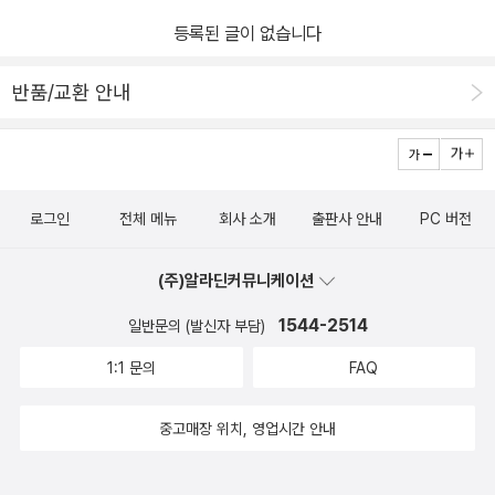
은 세상은 대부분의 세계에서 얼마 전에야 구축된 것입니다. 그러니
등록된 글이 없습니다
백여 년 전의 일본이 엉망인 것은 당연한 것이지요. 각자가 자신의 신
념을 믿으면서 살아간 시대를, (후대인인) 현재의 사람이 판단한다는
반품/교환 안내
것은 좀 그렇지요. 아무튼 그 당시를 알려주는 일종의 지표로 활용할
가치는 있습니다. 그대로 받아들이지 않는다고 하더라도. 130103-1
30125/130125
로그인
전체 메뉴
회사 소개
출판사 안내
PC 버전
(주)알라딘커뮤니케이션
1544-2514
일반문의 (발신자 부담)
1:1 문의
FAQ
중고매장 위치, 영업시간 안내