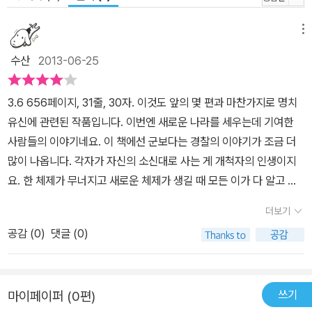
메뉴
수산
2013-06-25
3.6 656페이지, 31줄, 30자. 이것도 앞의 몇 편과 마찬가지로 명치
유신에 관련된 작품입니다. 이번엔 새로운 나라를 세우는데 기여한
사람들의 이야기네요. 이 책에선 군보다는 경찰의 이야기가 조금 더
많이 나옵니다. 각자가 자신의 소신대로 사는 게 개척자의 인생이지
요. 한 체제가 무너지고 새로운 체제가 생길 때 모든 이가 다 알고 가
는 게 아니라, 소수만 알아도 갈 수 있다는 이야기입니다. 결국 개개인
더보기
의 시점이 아니라 전체로써의 한 나라가 언급되는 것이지요. 기존 체
공감 (
0
)
댓글 (0)
제에 적응되었던 군상들은 몰락하고 (체제가 유지되었더러만 안 겪었
을) 고초를 겪게 됩니다. 새로운 질서를 만드는 것은 구상하는 사람
(개인)의 몫이라기보다는 (주변인과의) 역학관계에 의한 것이고, 이
쓰기
마이페이퍼 (0편)
책도 거기서 벗어나지 못합니다. 자세히 보면 우리가 아는 현재와 같