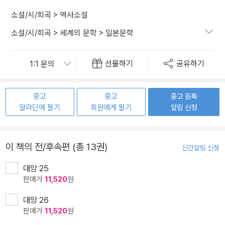
소설/시/희곡
>
역사소설
소설/시/희곡
>
세계의 문학
>
일본문학
선물하기
공유하기
중고
중고
중고 등록
알라딘에 팔기
회원에게 팔기
알림 신청
이 책의 전/후속편 (총 13권)
신간알림 신청
대망 25
판매가
11,520
원
대망 26
판매가
11,520
원