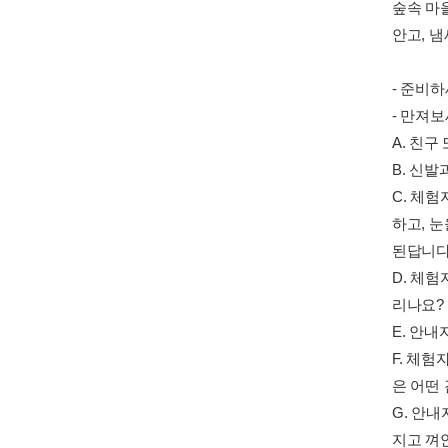
숲속 마
안고, 
- 준비
- 만져
A. 친구
B. 신발
C. 체
하고, 
된답니다
D. 체
리나요?
E. 안내
F. 체
은 어떤
G. 안
지고 껴안