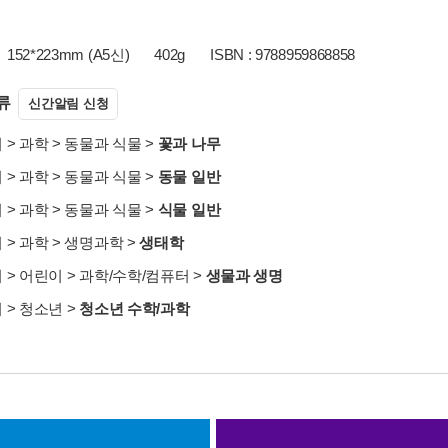
152*223mm (A5신)
402g
ISBN : 9788959868858
류
신간알림 신청
서
>
과학
>
동물과 식물
>
꽃과 나무
서
>
과학
>
동물과 식물
>
동물 일반
서
>
과학
>
동물과 식물
>
식물 일반
서
>
과학
>
생명과학
>
생태학
서
>
어린이
>
과학/수학/컴퓨터
>
생물과 생명
서
>
청소년
>
청소년 수학/과학