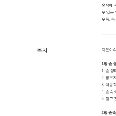
숲속에 
수 있는
수록, 
목차
지은이의
1장 숲
1. 숲 
2. 황무
3. 역동
4. 숲
5. 젊
2장 숲