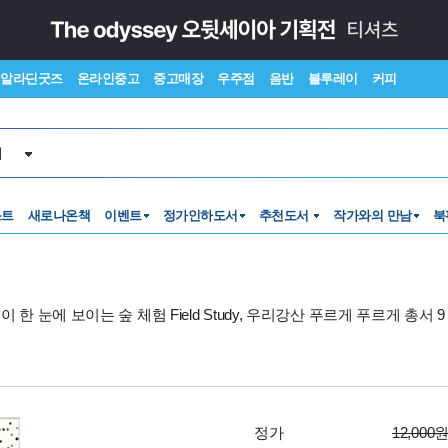
알라딘굿즈
온라인중고
중고매장
우주점
음반
블루레이
커피
서
스트
새로나온책
이벤트
정가인하도서
추천도서
작가와의 만남
북
이 한 눈에 보이는 숲 체험 Field Study, 우리강산 푸르게 푸르게 총서 9
정가
12,000