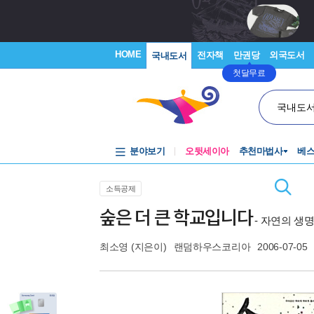
HOME
전자책
만권당
외국도서
국내도서
첫달무료
국내도
분야보기
오뒷세이아
추천마법사
베
소득공제
숲은 더 큰 학교입니다
- 자연의 생명
최소영
(지은이)
랜덤하우스코리아
2006-07-05