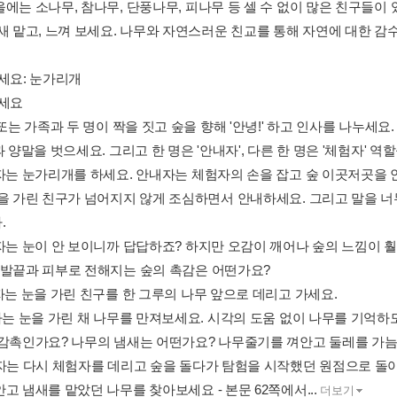
을에는 소나무, 참나무, 단풍나무, 피나무 등 셀 수 없이 많은 친구들이
냄새 맡고, 느껴 보세요. 나무와 자연스러운 친교를 통해 자연에 대한 감
하세요: 눈가리개
보세요
 또는 가족과 두 명이 짝을 짓고 숲을 향해 '안녕!' 하고 인사를 나누세요.
과 양말을 벗으세요. 그리고 한 명은 '안내자', 다른 한 명은 '체험자' 역
험자는 눈가리개를 하세요. 안내자는 체험자의 손을 잡고 숲 이곳저곳을
눈을 가린 친구가 넘어지지 않게 조심하면서 안내하세요. 그리고 말을 너
.
험자는 눈이 안 보이니까 답답하죠? 하지만 오감이 깨어나 숲의 느낌이 훨
 발끝과 피부로 전해지는 숲의 촉감은 어떤가요?
자는 눈을 가린 친구를 한 그루의 나무 앞으로 데리고 가세요.
험자는 눈을 가린 채 나무를 만져보세요. 시각의 도움 없이 나무를 기억하
 감촉인가요? 나무의 냄새는 어떤가요? 나무줄기를 껴안고 둘레를 가늠
내자는 다시 체험자를 데리고 숲을 돌다가 탐험을 시작했던 원점으로 돌
고 냄새를 맡았던 나무를 찾아보세요 - 본문 62쪽에서...
더보기