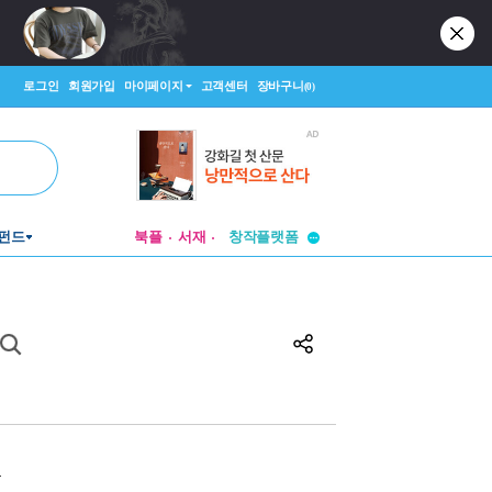
로그인
회원가입
마이페이지
고객센터
장바구니
(0)
투비컨티뉴드
펀드
북플
서재
창작플랫폼
투비컨티뉴드
원