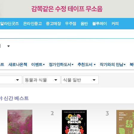
알라딘굿즈
온라인중고
중고매장
우주점
음반
블루레이
커피
서
스트
새로나온책
이벤트
정가인하도서
추천도서
작가와의 만남
북
야 신간 베스트