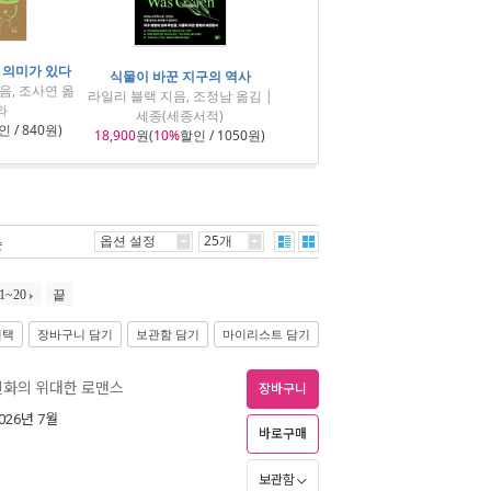
 의미가 있다
식물이 바꾼 지구의 역사
음, 조사연 옮
라일리 블랙 지음, 조정남 옮김 |
와
세종(세종서적)
 / 840원)
18,900
원(
10%
할인 / 1050원)
옵션 설정
25개
순
1~20
끝
선택
장바구니 담기
보관함 담기
마이리스트 담기
 진화의 위대한 로맨스
장바구니
2026년 7월
바로구매
보관함