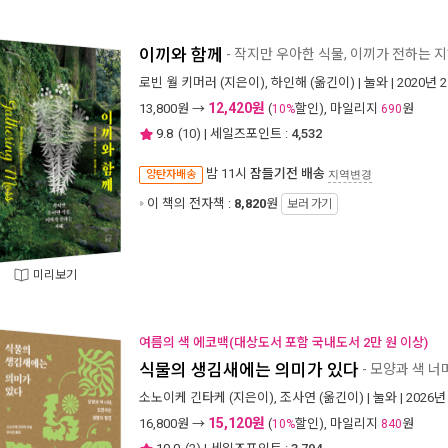
이끼와 함께
- 작지만 우아한 식물, 이끼가 전하는 
로빈 월 키머러
(지은이),
하인해
(옮긴이) |
눌와
| 2020년 
12,420원
13,800
원 →
(
할인), 마일리지
원
10%
690
9.8
(
10
) | 세일즈포인트 :
4,532
밤 11시
잠들기전 배송
양탄자배송
지역변경
이 책의 전자책 :
8,820
원
보러 가기
미리보기
여름의 색 에코백(대상도서 포함 국내도서 2만 원 이상)
식물의 생김새에는 의미가 있다
- 모양과 색 너
소노이케 긴타케
(지은이),
조사연
(옮긴이) |
눌와
| 2026년
15,120원
16,800
원 →
(
할인), 마일리지
원
10%
840