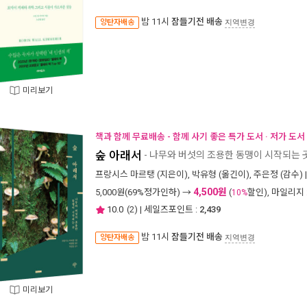
밤 11시
잠들기전 배송
양탄자배송
지역변경
미리보기
책과 함께 무료배송 - 함께 사기 좋은 특가 도서 · 저가 도
숲 아래서
- 나무와 버섯의 조용한 동맹이 시작되는 
프랑시스 마르탱
(지은이),
박유형
(옮긴이),
주은정
(감수) 
4,500원
5,000
원(69%정가인하) →
(
할인), 마일리지
10%
10.0
(
2
) | 세일즈포인트 :
2,439
밤 11시
잠들기전 배송
양탄자배송
지역변경
미리보기