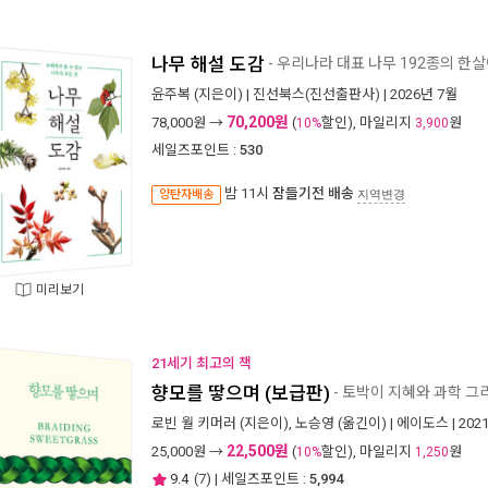
나무 해설 도감
- 우리나라 대표 나무 192종의 한살
윤주복
(지은이) |
진선북스(진선출판사)
| 2026년 7월
70,200원
78,000
원 →
(
할인), 마일리지
원
10%
3,900
세일즈포인트 :
530
밤 11시
잠들기전 배송
양탄자배송
지역변경
미리보기
21세기 최고의 책
향모를 땋으며 (보급판)
- 토박이 지혜와 과학 그
로빈 월 키머러
(지은이),
노승영
(옮긴이) |
에이도스
| 202
22,500원
25,000
원 →
(
할인), 마일리지
원
10%
1,250
9.4
(
7
) | 세일즈포인트 :
5,994