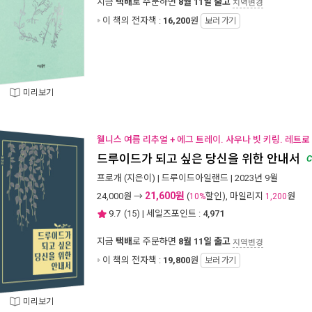
지금
택배
로 주문하면
8월 11일 출고
지역변경
이 책의 전자책 :
16,200
원
보러 가기
미리보기
웰니스 여름 리추얼 + 에그 트레이. 사우나 빗 키링. 레트로
드루이드가 되고 싶은 당신을 위한 안내서
C
프로개
(지은이) |
드루이드아일랜드
| 2023년 9월
21,600원
24,000
원 →
(
할인), 마일리지
원
10%
1,200
9.7
(
15
) | 세일즈포인트 :
4,971
지금
택배
로 주문하면
8월 11일 출고
지역변경
이 책의 전자책 :
19,800
원
보러 가기
미리보기