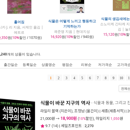
식물의 생김새에는
식물은 어떻게 느끼고 행동하고
흩어짐
소노이케 긴타케 지
기억하는가
카 J. 리 지음, 서제인 옮김 |
김 | 눌
곽준명 지음 | 현대지성
에트르
15,120
원(
10%
할인
16,920
원(
10%
할인 / 940원)
9,350
원(
10%
할인 / 1070원)
,240
개의 상품이 있습니다.
출간일순
등록일순
상품명순
평점순
리뷰순
저가격순
고가격
1
2
3
4
5
6
7
8
9
10
1
전체
식물이 바꾼 지구의 역사
- 식물과 동물, 그리고
라일리 블랙
(지은이),
조정남
(옮긴이) |
세종(세종서적)
| 
18,900원
21,000
원 →
(
할인), 마일리지
원
10%
1,050
9.7
(
14
) | 세일즈포인트 :
2,270