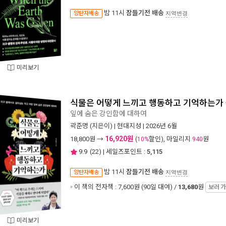
밤 11시
잠들기전 배송
양탄자배송
지역변경
미리보기
식물은 어떻게 느끼고 행동하고 기억하는가
잎에 숨은 강인함에 대하여
곽준명
(지은이) |
현대지성
| 2026년 6월
16,920원
18,800
원 →
(
할인), 마일리지
원
10%
940
9.9
(
22
) | 세일즈포인트 :
5,115
밤 11시
잠들기전 배송
양탄자배송
지역변경
이 책의 전자책 : 7,600원 (90일 대여) /
13,680
원
보러 
미리보기