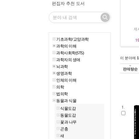
편집자 추천 도서
제시
기초과학/교양과학
1
과학의 이해
과학사회학(STS)
이 분야에
1
과학자의 생애
뇌과학
판매량순
생명과학
인체의 이해
의학
법의학
동물과 식물
1.
식물도감
동물도감
꽃과 나무
곤충
새