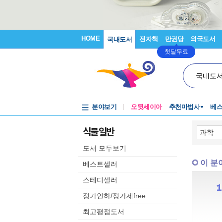
HOME
전자책
만권당
외국도서
국내도서
첫달무료
국내도
분야보기
오뒷세이아
추천마법사
베
식물 일반
도서 모두보기
이 분
베스트셀러
스테디셀러
정가인하/정가제free
최고평점도서