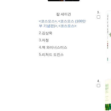
3.
칼 세이건
<코스모스>
<코스모스 (100만
,
부 기념판)>
<코스모스>
,
2.
김상욱
3.
자청
4.
잭 와이너스미스
5.
리처드 도킨스
4.