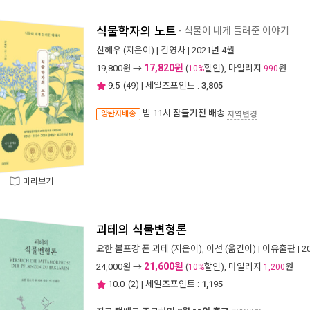
식물학자의 노트
- 식물이 내게 들려준 이야기
신혜우
(지은이) |
김영사
| 2021년 4월
17,820원
19,800
원 →
(
할인), 마일리지
원
10%
990
9.5
(
49
) | 세일즈포인트 :
3,805
밤 11시
잠들기전 배송
양탄자배송
지역변경
미리보기
괴테의 식물변형론
요한 볼프강 폰 괴테
(지은이),
이선
(옮긴이) |
이유출판
| 
21,600원
24,000
원 →
(
할인), 마일리지
원
10%
1,200
10.0
(
2
) | 세일즈포인트 :
1,195