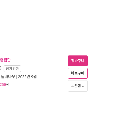
서 총집합
장바구니
곳
정가인하
바로구매
|
돌배나무
| 2022년 9월
원
250
보관함