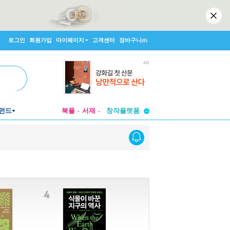
로그인
회원가입
마이페이지
고객센터
장바구니
(0)
투비컨티뉴드
펀드
북플
서재
창작플랫폼
투비컨티뉴드