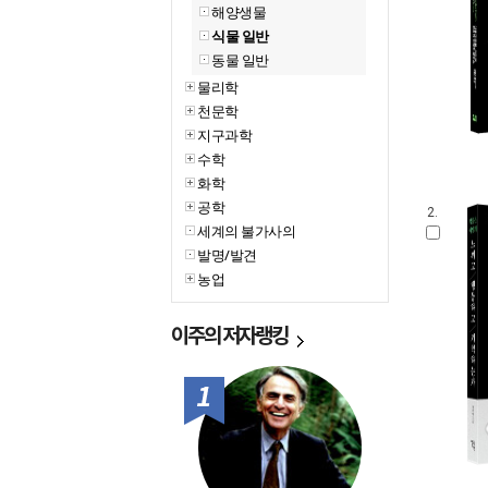
해양생물
식물 일반
동물 일반
물리학
천문학
지구과학
수학
화학
공학
2.
세계의 불가사의
발명/발견
농업
이주의
저자랭킹
1위