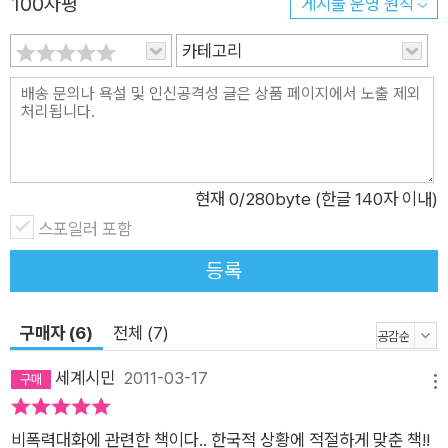
100자평
게시물 운영 원칙
이 말은 엄마가 자신의 욕구를 의식하고 한 말일까요? 큰아들이
"우리 집은 정말 너무 재미없어요."라고 말하는 걸 듣는다면 당신
카테고리
의 느낌과 욕구는 무엇일까요? "정직하게 말해라.", 혹은 "이번 주
말에 가족여행을 가려고 하는데, 네 생각은 어때?"라는 말은 명확
하게 부탁하는 것일까요? 비폭력대화의 기본 모델인 관찰/느낌/
욕구/부탁을 실제 상황을 바탕으로 재미있게 연습할 수 있는 문
제를 제시하고, 그에 대한 아이들의 대답을 참고할 수 있어, 비폭
현재
0
/280byte (한글 140자 이내)
력대화 워크북으로도 활용할 수 있습니다. 사춘기 아이들의 특성
스포일러 포함
파악은 덤으로 '수상돌기와 시냅스 연결의 과잉생산', '사춘기의
등록
신경전달물질', '사춘기 아들들의 호르몬, 테스토스테론', '사춘기
행동의 특징' 등 사춘기 아이들의 특성에 대한 이해를 <사춘기를
구매자 (6)
전체 (7)
이해하기> 코너에서 덤으로 얻을 수 있습니다.
세계시민
2011-03-17
메뉴
비폭력대화에 관련한 책이다.. 한국적 상황에 적절하게 맞춘 책!!