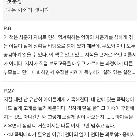
첫문장
나는 아이가 셋이다.
P.6
이 책은 사춘기 자녀로 인해 힘겨워하는 엄마와 사춘기를 심하게 겪
는 아들이 실제 상황을 바탕으로 함께 썼기 때문에, 부모와 자녀 모두
공감하며 읽을 수 있다. 이 책은 알고 있는 지식을 근거로 쓰인 이론서
가 아니다. 저자가 직접 부모교육을 배우고 가르치는 과정에서 다른
부모들과 만나 대화하면서 수집한 사례가 풍부하게 실려 있는 실천적
인 책이다. 따라서, 부모들이 '비폭력대화'를 실생활에서 자연스럽게
실천할 수 있게 도와준다.
P.27
- <추천사: 자녀와 함께 행복해지는 방법에 관한 명쾌한 답> 중에서
지칠 때면 난 유난히 아이들에게 가혹해진다. 내 안에 있는 폭력성이
나도 몰래 고개를 들기 때문이다. 심하게 말을 한다고 가슴이 후련해
지는 것도 아니건만 왜 그렇게 모질게 말이 나오는지 ……. 아이들을
키우면서 점점 더 거칠어지는 나를 이제 그만 멈추고 싶다.
- <비폭력대화가 필요한 이유: |엄마의 일기| 엄마는 괴로워> 중에서