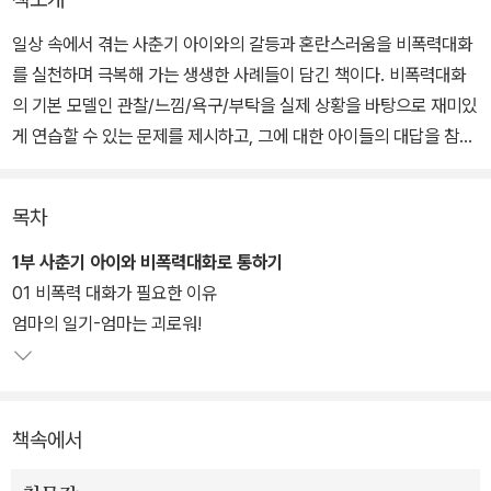
일상 속에서 겪는 사춘기 아이와의 갈등과 혼란스러움을 비폭력대화
를 실천하며 극복해 가는 생생한 사례들이 담긴 책이다. 비폭력대화
의 기본 모델인 관찰/느낌/욕구/부탁을 실제 상황을 바탕으로 재미있
게 연습할 수 있는 문제를 제시하고, 그에 대한 아이들의 대답을 참고
할 수 있어, 비폭력대화 워크북으로도 활용 가능하다.
목차
사춘기 자녀로 인해 힘겨워하는 엄마와 사춘기를 심하게 겪는 아들이
실제 상황을 바탕으로 함께 썼기 때문에, 부모와 자녀 모두 공감할 수
1부 사춘기 아이와 비폭력대화로 통하기
있으며, 저자가 직접 부모교육을 배우고 가르치는 과정에서 다른 부
01 비폭력 대화가 필요한 이유
모들과 만나 대화하면서 수집한 사례가 풍부하게 실려 있는 실천적인
엄마의 일기-엄마는 괴로워!
책이다. 따라서, 부모들이 '비폭력대화'를 실생활에서 자연스럽게 실
천할 수 있게 도와준다.
책속에서