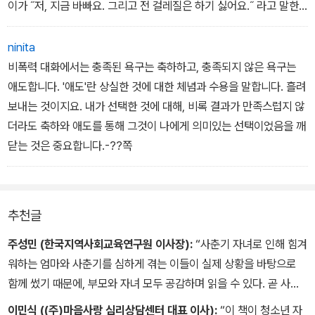
이가 ˝저, 지금 바빠요. 그리고 전 걸레질은 하기 싫어요.˝ 라고 말한
다면 부모는 화가 나겠지요? 해야만 하는 일을 자녀가 하지 않고 있
다고 생각하기 때문이에요.
ninita
아이가 학교 수업이 끝나자마자 집에 돌아오는 것을 당연하게 생각하
비폭력 대화에서는 충족된 욕구는 축하하고, 충족되지 않은 욕구는
고있는 부모는 자녀의 귀가 시간이 늦어지면 늦어지는 만큼 더 분노
애도합니다. '애도'란 상실한 것에 대한 체념과 수용을 말합니다. 흘려
할 것입니다. 당연한 일인데 자녀가 안 하는 거니까요.
보내는 것이지요. 내가 선택한 것에 대해, 비록 결과가 만족스럽지 않
‘나는 아이를 야단칠 권리가 있다.‘는 생각을 가진 부모는 자신의 행동
더라도 축하와 애도를 통해 그것이 나에게 의미있는 선택이었음을 깨
에 당위성을 부여하면서 과도하게 아이를 야단칠 가능성이 큽니다.
닫는 것은 중요합니다.-??쪽
이렇게 ‘해야 한다‘, ‘당연하다‘, 마땅하다‘, ‘~할 권리가 있다‘ 는 생각
으로 부탁을 하는 것은 강요이지 부탁이 아닙니다.
상대가 내 부탁을 거절하면 불쾌해지거나 화가 나는 것은, 상대의 거
추천글
절을 내 존재에 대한 거절로 생각하기 때문입니다. 그러나 상대
가 내 부탁을 거절한 것은 다른 욕구를 충족시키기 위해서 그런 것이
주성민 (한국지역사회교육연구원 이사장):
“사춘기 자녀로 인해 힘겨
라는 점을 이해할 필요가있습니다. 이처럼 상대의 또 다른 욕구를 받
워하는 엄마와 사춘기를 심하게 겪는 이들이 실제 상황을 바탕으로
아들일 수 있을 때, 우리는 유대감을 잃지 않고 연결됩니다.
함께 썼기 때문에, 부모와 자녀 모두 공감하며 읽을 수 있다. 곧 사춘
기 자녀의 부모가 될 내 딸에게 제일 먼저 선물하고 싶다.”
이민식 ((주)마음사랑 심리상담센터 대표 이사):
“이 책이 청소년 자