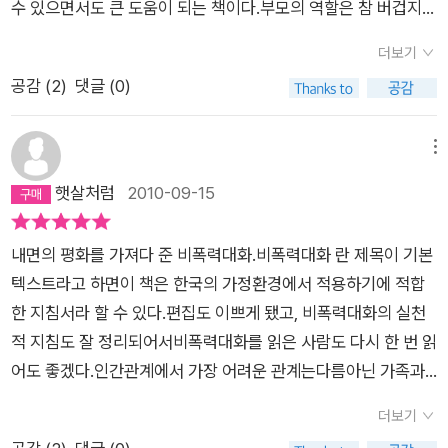
수 있으면서도 큰 도움이 되는 책이다.부모의 역할은 참 버겁지
만, 사랑하는 내 아이와 소통의 끈을 놓지 않기 위해 노력하는 것.
더보기
힘들어도 지켜내고 싶은 삶의 가치 중 하나다.이야기 속 어머니의
공감 (
2
)
댓글 (0)
자식과의 에피소드를 읽으며 어찌나 공감되던지.. 엄마 맘은 다
비슷하고 애들이 하는 행동도 어느 정도는 서로 엇비슷하다.엄마
들은 자식이 잘 통제되고 사회적으로 문제 없이 성실하게 자라기
메뉴
를 바라고 아이들은 자기만의 개성을 드러내고 싶어하고 재밌게
햇살처럼
2010-09-15
살고 싶어하고 존중받고 싶어한다.
내면의 평화를 가져다 준 비폭력대화.비폭력대화 란 제목이 기본
텍스트라고 하면이 책은 한국의 가정환경에서 적용하기에 적합
한 지침서라 할 수 있다.편집도 이쁘게 됐고, 비폭력대화의 실천
적 지침도 잘 정리되어서비폭력대화를 읽은 사람도 다시 한 번 읽
어도 좋겠다.인간관계에서 가장 어려운 관계는다름아닌 가족과
의 관계.그 중에서도 한창 크고 있는 아이들이 있다면아이들과의
더보기
관계는 가장 고민되면서도반복적으로 냉탕과 온탕을 왔다갔다하