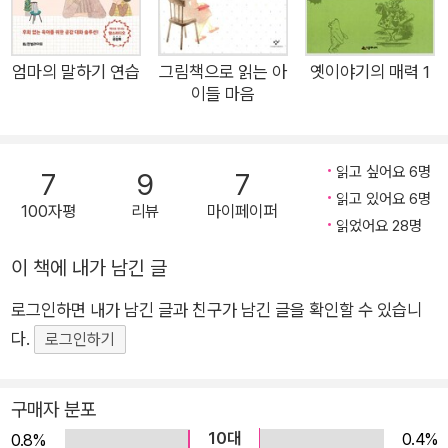
나 아들은 '오로지 자유를 얻기' 위해 '거짓말'을 한다. 엄마의 머
릿속에는 아이에 대한 비판만 일어나고, 결국 서로 비난하는 폭력
적인 대화가 이어진다. 그러나 결국 엄마와 아들은 서로가 진실로
엄마의 말하기 연습
그림책으로 읽는 아
옛이야기의 매력 1
이들 마음
원하는 것이 무엇인지 확인하고 함께 지킬 약속을 도출하는 성과
를 낸다. 엄마는 아들을 믿고 싶었던 거고, 아들은 자유롭게 놀면
서 재미있는 게 중요했던 것. 그래서 결국 그들은 5개 항에 합의
읽고 싶어요 6명
7
9
7
하는데...(본문 122쪽 참조) 우왕좌왕, 좌충우돌, 엄마와 아이가
읽고 있어요 6명
100자평
리뷰
마이페이퍼
함께 겪은 사춘기와 그것을 극복해 나가는 과정이 생생하게 기록
읽었어요 28명
되어 있습니다. 가슴 찡한 사연에 담긴 비폭력대화 실천기 비폭력
이 책에 내가 남긴 글
대화 워크숍을 진행하다 보면, 상상하지 못한 사춘기 자녀들의 반
응과 태도를 겪으며 좌절하고 고통스러워하는 부모를 많이 만난
로그인하면 내가 남긴 글과 친구가 남긴 글을 확인할 수 있습니
다. 고등학교 2학년 다솔이 아버지는 딸에게서, "아빠가 나에 대
다.
로그인하기
해서 아는 게 뭐가 있어? 아는 척하지 마. 그정도는 술주정뱅이
아빠들도 다 알거든."이라는 말을 듣습니다. 아버지는, "말끝마다
구매자 분포
톡톡 쏴붙이면서 몰아붙이는데, 얼마나 약이 오르던지 나도 모르
10대
0.4%
0.8%
게 '내가 쟤랑 말을 섞으면 사람이 아니다!'라는 생각이 들더군