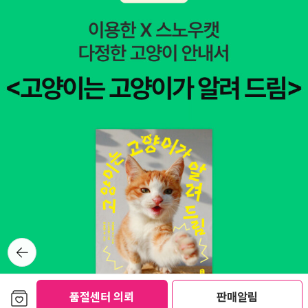
레 길을 따라 여행을 가며 멋진 추억을 만들고 싶다.무엇을 할까?
이지, 온 시간을 다 바쳐서 자기들의 잘잘못을 가려달라는 게 아
들에게 세트 도서를 선물로 안겨주는 것도 좋을 것 같다. [내일은
정해영 글.그림 / 논장 / 2011년 1월지난 번에 나온 [누구 발일
니다. -벨 에어즈 비폭력대화의 목표는 내가 원하는 대로 사람들
실험왕] 시리즈는 전 권 실험키트 포함이라니 더욱 좋을 것 같다.
까?]에 이어서 출간된 [무엇을 할까?] 표지 그림만 봐도 무척 흥
을 바꿔놓으려는 게 아니다. 솔직함과 공감을 바탕으로 하여 모든
길벗어린이를 통해 다시 나온 [엄마, 난 이 옷이 좋아요] 예쁜 인
미로운 그림책이다. 아래는 새로 나온 신간서적 중에 관심가는 책
사람의 욕구가 총족된 수 있는 관계를 만드는 것이다. -마셜 B. 로
형옷도 함께 준다니 재미있게 놀고 싶다. 이참에 권윤덕 작가의
들이다. 그 중에서도 오스트리아 어린이 청소년 문학상 수상작품
전베그
그림책을 다 읽어보고 싶다. 그런데[씹지않고 꿀꺽벌레는 정말
인 [천재 의사 데터 이야기]가 궁금하다. 의사라는 직업이나 천재
안 씹어]는 절판이란다. 예전에 읽은 것 같기도 하고, 오래되어 기
라는 것 역시 흥미롭고, 오스트리아 작가의 책은 아직까지 생소해
억이 가물가물한데... 절판이면 아쉽다.이승은.허헌선 글.인형으
서 더욱 그러하다.천재 의사 데터 이야기 -오스트리아 어린이 청
로 만나는 [색동저고리]와 새롭게 다른 출판사에서 나온 [보보,
소년 문학상 수상작 톤 텔레헌 지음, 배정희 옮김, 헤르다 덴도번
안녕]은 꼭 사고 싶은 책이다.언제나 재미있는 책을 만드는 맹맹
그림 / 소년한길 / 2010년 12월토토과학상자 시리즈가 40% 할
맹의 피비 공주와 화가 난 용 도 얼른 읽고 싶다.언제나 넓은 세계
인이라니 놀랍다. 과학에 대해 아주 재미있는 이야기식으로 풀어
를 보기 원하며, 우리 아이에게 다양한 지구촌의 모습을 알려주고
쓴 책이라 그냥 과학책이라기보다 재미있는 동화를 읽는 기분이
싶은 책이다.과연 유엔에서는 무슨 일을 하는지 알아보고, 또 사
뒤로가
들어 참 좋은 책이다. 올바른 과학정보를 알 수 있는 과학공부에
회 봉사와 섬김에 대해서도 생각해볼 수 있는 시간이 되었으면 좋
기
효과적인 책.매일 만나는 영어성경 세트 - 전2권 문단열 지음 /
겠다.보리에서 나오는 <개똥이네 놀이터>에 연재했던 [할머니,
타임북스 / 2010년 2월
보관함담기
어디가요?] 시리즈를 단행본으로 엮었네요. 봄엔 쑥 뜯으러 가고,
품절센터 의뢰
판매알림