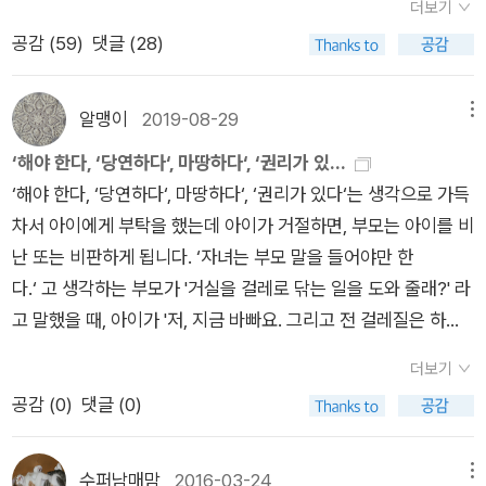
더보기
받지 않고 커피를 여러 잔 마시며 보고 있다. 보는 내내 마음이 무
공감 (
59
)
댓글 (28)
거워져 힘들지만, 끊기가 어렵다. 내가 좋아하는 김혜수 배우(심
은석)의 연기와 명대사로 매회 눈물이 난다. ‘소년심판’은 청소
년 범죄를 다루고 있고, 그것을 심판하는 연화 지방법원 소년부의
알맹이
2019-08-29
메뉴
판사, 재판과정에 대한 이야기를 내용으로 한다. 여기에 등장하는
‘해야 한다, ‘당연하다‘, 마땅하다‘, ‘권리가 있...
사건은 이미 세상을 떠들썩하게 만들었던, 우리가 잘 알고 있는
‘해야 한다, ‘당연하다‘, 마땅하다‘, ‘권리가 있다‘는 생각으로 가득
것들이다. 그래서 더 흥미롭다. 드라마를 보면 보통 선악의 경계
차서 아이에게 부탁을 했는데 아이가 거절하면, 부모는 아이를 비
가 명확한 것이 많다. 그 중 어느 것이 이기든 우리는 ‘선(善)’의
난 또는 비판하게 됩니다. ‘자녀는 부모 말을 들어야만 한
편을 들며, 선이 이기기를 응원한다. ‘소년심판’도 마찬가지다. 그
다.‘ 고 생각하는 부모가 '거실을 걸레로 닦는 일을 도와 줄래?' 라
렇지만 소년범죄를 다루는 이 드라마는 여느 드라마와는 좀 다른
고 말했을 때, 아이가 '저, 지금 바빠요. 그리고 전 걸레질은 하
의미로 다가온다. 양가감정이 많이 생긴다. 어른들은 죄를 지으면
기 싫어요.' 라고 말한다면 부모는 화가 나겠지요? 해야만 하는 일
그에 따른 형량으로 감옥에 가지만, 소년들은 갱생의 기회를 우선
더보기
을 자녀가 하지 않고 있다고 생각하기 때문이에요.아이가 학교 수
준다. 그것이 당연한데도 어떤 면에서는 회의감이 들기도 했다.
공감 (
0
)
댓글 (0)
업이 끝나자마자 집에 돌아오는 것을 당연하게 생각하고있는 부
인간은 환경의 영향을 받지만 똑같은 환경이라도 항상 같은 결과
모는 자녀의 귀가 시간이 늦어지면 늦어지는 만큼 더 분노할 것입
가 나오지는 않는다. 이것이 모든 것을 환경 탓으로만 돌려서는
니다. 당연한 일인데 자녀가 안 하는 거니까요.‘나는 아이를 야단
수퍼남매맘
2016-03-24
메뉴