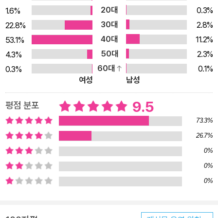
20대
0.3%
1.6%
요."라고 고백합니다. 그때 문득 비폭력대화 워크숍에서, '판단하
30대
2.8%
22.8%
거나 평가하지 말고 관찰만 하고 나서, 느낌과 욕구를 잘 들여다
40대
11.2%
53.1%
보고 행동을 결정하라.'고 한 선생님의 말이 떠오릅니다. 그래서
50대
2.3%
4.3%
아버지는 자신의 마음을 살펴봅니다. 아쉽고 쓸쓸한 느낌, 그리고
60대
0.1%
0.3%
딸과 친밀하게 더 잘 소통하고자 하는 욕구. 그래서 아버지는 배
여성
남성
운 대로 반복해 연습을 한 뒤, 용기를 내 딸에게 자신의 마음을 표
현합니다. 그랬더니 딸이 웃더랍니다. 일상 속에서 겪는, 사춘기
9.5
평점 분포
아이와의 갈등과 혼란스러움을 비폭력대화를 실천하며 극복해
73.3%
가는 생생한 사례들이 담겨 있습니다. 부모교육으로 시작하는 비
26.7%
폭력대화 워크북 "어린 것이 어디서 눈을 치켜뜨고 어른한테 대
0%
들어?", "언니면 언니답게 굴어야지." 관찰일까요, 평가일까요?
0%
"나는 네가 엄마를 무시하는 것처럼 느껴져.", "김치를 맛있게 담
0%
갔을 때 뿌듯하다." 이 문장들은 느낌을 표현할 것일까요? 아니면
자신의 생각을 이야기한 것일까요? "우리 애는 숙맥이야. 선생님
이 발표를 시키면 목소리가 기어들어가."라고 엄마가 말합니다.