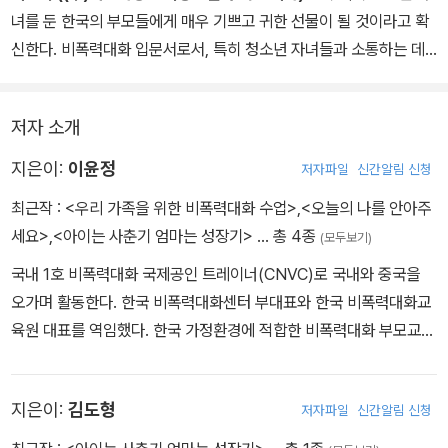
녀를 둔 한국의 부모들에게 매우 기쁘고 귀한 선물이 될 것이라고 확
신한다. 비폭력대화 입문서로서, 특히 청소년 자녀들과 소통하는 데
어려움을 겪는 부모들에게 살아 있는 도움이 될 것이다.”
저자 소개
지은이:
이윤정
저자파일
신간알림 신청
최근작 :
<우리 가족을 위한 비폭력대화 수업>
,
<오늘의 나를 안아주
세요>
,
<아이는 사춘기 엄마는 성장기>
… 총 4종
(모두보기)
국내 1호 비폭력대화 국제공인 트레이너(CNVC)로 국내와 중국을
오가며 활동한다. 한국 비폭력대화센터 부대표와 한국 비폭력대화교
육원 대표를 역임했다. 한국 가정환경에 적합한 비폭력대화 부모교육
(NVC parenting) 1년 과정으로 ‘기린부모학교’를 개발하여 10년째
운영하고 있으며, 지금까지 진행한 강의만 해도 5,000회가 넘는다.
지은이:
김도형
저자파일
신간알림 신청
강의에서 만난 부모들은 사춘기 자녀들의 예상치 못한 태도와 반응에
좌절하며 고통스러워했다. 부모들이 쏟아내는 비극적인 표현으로 자