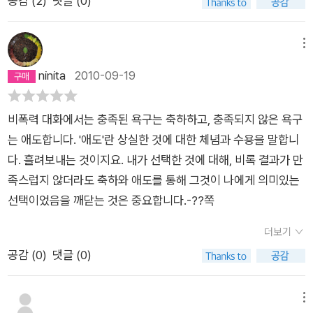
공감 (
2
)
댓글 (0)
는피곤하고도 심각한 문제일 것이다.이 책을 읽는다고 단 순간에
관계가 변하진 않겠지만이 책에서 말하는 내용을 곰씹고, 문제시
될 때마다 돌아보면문제가 해결이 될 지는 몰라도 평화는 올 것이
메뉴
다.그리고 자식과 연민으로 연결되는 법을 배울 수 있을 것이다.
ninita
2010-09-19
많은 사람들이 이 책을 읽고평화로왔으면 좋겠다.
비폭력 대화에서는 충족된 욕구는 축하하고, 충족되지 않은 욕구
는 애도합니다. '애도'란 상실한 것에 대한 체념과 수용을 말합니
다. 흘려보내는 것이지요. 내가 선택한 것에 대해, 비록 결과가 만
족스럽지 않더라도 축하와 애도를 통해 그것이 나에게 의미있는
선택이었음을 깨닫는 것은 중요합니다.-??쪽
더보기
공감 (
0
)
댓글 (0)
메뉴