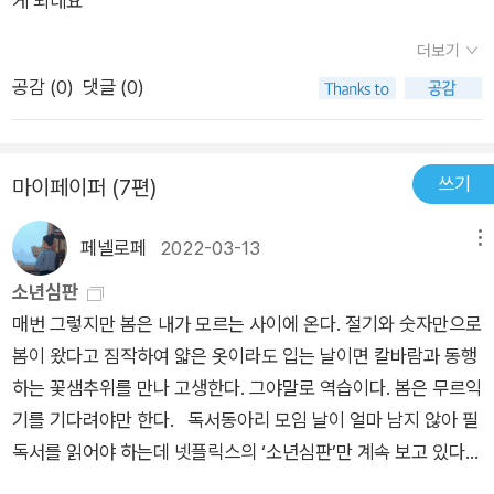
게 되네요
더보기
공감 (
0
)
댓글 (0)
쓰기
마이페이퍼 (7편)
페넬로페
2022-03-13
메뉴
소년심판
매번 그렇지만 봄은 내가 모르는 사이에 온다. 절기와 숫자만으로
봄이 왔다고 짐작하여 얇은 옷이라도 입는 날이면 칼바람과 동행
하는 꽃샘추위를 만나 고생한다. 그야말로 역습이다. 봄은 무르익
기를 기다려야만 한다. 독서동아리 모임 날이 얼마 남지 않아 필
독서를 읽어야 하는데 넷플릭스의 ‘소년심판’만 계속 보고 있다.
휴일이지만 식구들은 다 나가고 집에 혼자 있어, 아무런 간섭도