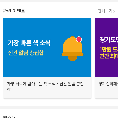
관련 이벤트
전체보기
가장 빠르게 받아보는 책 소식 - 신간 알림 총집
경기컬처패스
합
책소개