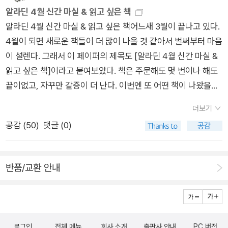
프리카의 눈물 MBC [아프리카의 눈물] 제작팀 지음, 허구 그림,
고 마음에 상처는 받는다. 자녀를 수단화 시켜서는 안 된다. 자녀
알라딘 4월 신간 마실 & 읽고 싶은 책
신의 마음을 희생한다는 것은 아이의 마음을 온전히 받아들이는
이은정 글 / MBC프로덕션 / 2010년 12월어린이들 눈높이에 맞
도 독립적인 존재이며 인격체로 존중해줘야 한다.비폭력 대화의
알라딘 4월 신간 마실 & 읽고 싶은 책어느새 3월이 끝나고 있다.
일이다. 마음을 희생할 줄 아는 부모가 되기 위해서는 부모 이전
춘 [아프리카의 눈물], 그리고 [만화 아프리카의 눈물] 어떤 책을
원천 가운데 하나는 부모 자신의 존중이 있어야 한다는 것도 잊지
4월이 되면 새로운 책들이 더 많이 나올 것 같아서 벌써부터 마음
에 제대로 된 어른이어야 한다.-‘대한민국 부모’, 이승욱, 신희경,
선택하든 우리가 잘 모르고 있는 아프리카에 대해 많이 알게 될
않는다. 왜일까? 부모가 탈진하게 되면 그것이 그대로 자녀들에
이 설렌다. 그래서 이 페이퍼의 제목도 [알라딘 4월 신간 마실 &
김은산, 문학동네] [사회를 탓하고 학교를 탓하는 것은 아무런
것이다.MBC 창사 특집기획 다큐멘터리를 봤다면 더더욱, 못 봤
게 전이되기 때문이다. 부모는 자녀들을 돌보는 존재로서만 있는
읽고 싶은 책]이라고 붙여보았다. 책은 주문해도 몇 번이나 해도
해결책이 되지 않는다. 아이는 내가 책임지고 지켜야 할, 부모 인
다고 하더라도 책으로 알게 되는 그들의 이야기를 통해 우리들은
것이 아니다. 부모도 존중 받아야 살아갈 의미를 찾는다. 부모도
끝이없고, 자꾸만 갈증이 더 난다. 이번엔 또 어떤 책이 나왔을
생에서 가장 우선권을 갖는 존재다. 그런데 그런 우선권을 가진
하루 하루 살아간다는 것에 대한 감사가 절로 나오리라 생각해본
자신의 욕구가 무엇인지를 생각해보라 조언한다. 협력을 위한 일
까? 하나하나 살펴보면서 찜을 해놓고, 장바구니에 넣어 주문을
부모가 왜 가정 밖에서, 부모 밖에서, 해결책을 찾으려고 하는가?
다.그리고 더 이상기다리지 않고, 우리들의 도움이 필요한 사람들
곱가지 비결은 1.목적을 가진 부모, 2.모든 행동 뒤에 있는 욕구를
더보기
하는 순간은 행복 그 자체이다.이번엔 어린이날을 한 달 여 앞두
문제해결의 마스터키는 늘 부모 손에 있다. 아이의 말을 들어라!
과 나라에 대해 실천하는 2011년을 맞이했으면 좋겠다.퀴즈! 과
보라, 3.안전, 신뢰, 소속감을 만들어내라, 4. 주는 것을 북돋워주
공감 (
50
)
댓글 (0)
고 다양한 이벤트도 벌어진다. 우리 아이를 위한 책들을 찾아보고
문제의 80%는 대화로 해결할 수 있다. -‘사춘기로 성장하는 아
학상식 : 사춘기 성 박경은 글.그림 / 글송이 / 2010년 11월사춘기
라, 5 존중의 언어를 사용하라, 6 살아가면서 함께 배우라, 7 잘
또 내가 그동안 찜해놓았던 책 중에서 미처 구입하지 못한 책들도
이, 사춘기로 어긋나는 아이’, 강금주, 루미너스] [순간순간 내 자
가 오는 아이에게 주는 책. 퀴즈 과학상식 시리즈를 무척 좋아하
못을 들춰내지 않는 가정을 만들라 등이다. 이러한 비결은 궁극적
페이퍼에 담아보았다.품절이라고 하는데, 진작에 살 것을 후회가
신과 아이의 욕구를 명료하게 알아차리지 못하면 저 아이가 저렇
는 아이라서, 이 책과 함께 또 다른 사춘기 관련 책들을 찾아보았
으로 한 격체로서 자녀들에게 협력을 구하는 방법들이다. 비폭력
반품/교환 안내
된다.예전에 사계절 출판사 탐방을 갔다가 그곳에서 단숨에 읽고,
게 차가운 뒤통수를 보이며 더 빠른 속도로 멀어져 갈지도 모른다
다.생각외로 많은 책들이 있었는데, 아이를 위한 성교육 책과 성
대화의 목적이자 수단은 자녀를 부모의 수단이 아닌 목적으로서
나중에 아이에게 선물해야겠다고 했는떼, 그만 깜빡 잊어버린 책
는 두려움이 몰려온다....나의 욕구를 표현하고 다른 사람의 욕구
장동화, 부모를 위한 책과 사춘기 아이와의 의사소통을 위한 좋은
대해야하고, 한 인격체로서 온전히 인정해 줄 때 가능하다는 것이
이다. 지금 사려고 하니까, 품절, 영문판 책은 있는데 가격이 역시
와 연결될 때 우리는 서로 만족할 수 있게 되고, 서로 만족하는 방
자료들도 많이 있었다.점점 대한민국이 안전지대가 아닌 듯 하여,
다. 물론 이러한 존중은 지식으로만 불가능하다. 연습과 훈련이
두 배가 넘는다.역시 눈에 띌 땐 즉시 책을 사야하나보다.청어람
법을 찾아 나가면서 즐거워진다.-‘아이는 사춘기 엄마는 성장기’,
마음이 아픈데 십대 아이들의 사춘기가 무사히 지나가길 바라고
반드시 필요하는 점을 기억할 필요가 있다.필자의 눈에 띄는 부분
로그인
전체 메뉴
회사 소개
출판사 안내
PC 버전