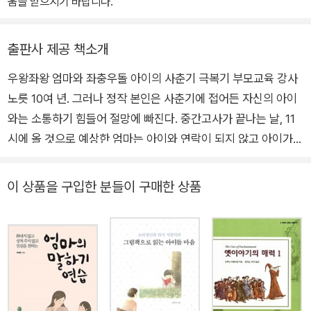
움을 받으시기 바랍니다.”
출판사 제공 책소개
우왕좌왕 엄마와 좌충우돌 아이의 사춘기 극복기 부모교육 강사
노릇 10여 년. 그러나 정작 본인은 사춘기에 접어든 자신의 아이
와는 소통하기 힘들어 절망에 빠진다. 중간고사가 끝나는 날, 11
시에 올 것으로 예상한 엄마는 아이와 연락이 되지 않고 아이가
집에도 오지 않자 안절부절못한다. 걱정이 이만저만이 아니다. 1
시가 다 되어 헐레벌떡 들어온 아들에게 엄마는 쏘아붙인다. "넌
이 상품을 구입한 분들이 구매한 상품
도대체 정신이 있는 놈이야, 없는 놈이야! 내년이 고3인데 도대체
어쩌려고 그래?" 아들도 지지 않는다. "뭐 어때요. 제가 밤늦게까
지 논 것도 아니고 잠깐 놀다 온건데, 그것도 안 돼요? 엄만, 엄마
가 원하는 거 하시라고요!", "야! 너 말 다했어?" 이런 대화를 나누
고 나면 엄마와 아들은 둘 다 가슴이 아프고 힘들다. '거짓말'을 밥
먹듯 하는 아들. 그 아들을 바라보며 가슴이 미어지는 엄마. 그러