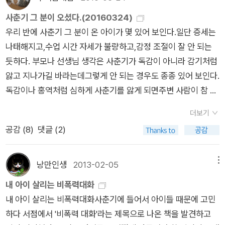
안 되는 이유이다. 환경을 떠나 본래부터 나쁜 사람, 소년도 분명
칠 권리가 있다.‘는 생각을 가진 부모는 자신의 행동에 당위성
사춘기 그 분이 오셨다.(20160324)
있을 것이다. 그들은 법을 악용하고 약한 사람을 괴롭힌다. 그럼
을 부여하면서 과도하게 아이를 야단칠 가능성이 큽니다. 이렇
우리 반에 사춘기 그 분이 온 아이가 몇 있어 보인다.일단 증세는
에도 소년범죄의 거의 대부분은 환경문제로부터 나온다. 가장 큰
게 ‘해야 한다‘, ‘당연하다‘, 마땅하다‘, ‘~할 권리가 있다‘ 는 생각
나태해지고,수업 시간 자세가 불량하고,감정 조절이 잘 안 되는
원인은 그들의 부모이다. 그래서 그들의 부모에게 아이를 정성껏
으로 부탁을 하는 것은 강요이지 부탁이 아닙니다. 상대가 내 부
듯하다. 부모나 선생님 생각은 사춘기가 독감이 아니라 감기처럼
돌보지 못한 책임을 묻는다. 부모들은 이렇게 대답한다. 먹고 살
탁을 거절하면 불쾌해지거나 화가 나는 것은, 상대의 거절을
앓고 지나가길 바라는데그렇게 안 되는 경우도 종종 있어 보인다.
아야 하는 문제가 시급하기에, 무지하기에, 그들도 어릴 때 많은
내 존재에 대한 거절로 생각하기 때문입니다. 그러나 상대
독감이나 홍역처럼 심하게 사춘기를 앓게 되면주변 사람이 참 힘
학대를 받았지만 한 번도 치유될 기회를 얻지 못해서.......이유는
가 내 부탁을 거절한 것은 다른 욕구를 충족시키기 위해서 그
들다.그런데 어쩌겠나!본인도 본인의 마음을 컨트롤 하지 못하는
많고 많다. 그리고 돌고 돈다. 복잡하게 얽히고 섞여 결국 원위치
런 것이라는 점을 이해할 필요가있습니다. 이처럼 상대의 또 다
더보기
데... 사춘기는 키가 크다고 해서 빨리 오는 것도 아니고키가 작다
로 돌아온다. 결국 이것은 가정의 문제뿐만 아니라 정치, 사회, 경
른 욕구를 받아들일 수 있을 때, 우리는 유대감을 잃지 않고 연결
공감 (
8
)
댓글 (2)
고 해서 늦게 오는 것도 아니다.아이마다 때도 다르고 양상도 다
제, 교육의 문제가 된다. [어떻게든 다 잘될 것 같다고 생각하는
됩니다.
르고 깊이도 다르다. 국어 시간, 행복 우선 순위를 1-5위까지 적
가? 나 하나만큼은 평범하고 은은하게 잘 살 수 있을 거라고 생각
어보는 활동이 있었다.이 우선 순위도 사춘기파와 비사춘기파가
하는가? 그렇다면 거기에 정치는 없다. 세상에 혼자 그냥 잘되는
낭만인생
2013-02-05
메뉴
확연히 다르다. 비사춘기파는 건강, 성적, 친구 이런 게 순위에 들
일은 없다. 잘되고 있다면, 누군가 정념과 에너지와 인생을 갈아
내 아이 살리는 비폭력대화
어가 있다면사춘기파는 학교와 학원 가지 않기, 놀기, 게임하기
넣었기 때문이다. 뭔가를 위해 누가 무엇을 어떻게 갈아 넣을까
내 아이 살리는 비폭력대화사춘기에 들어서 아이들 때문에 고민
이런 게 들어가 있다. 예전에 어떤 연수에서 강사 말씀이 떠오른
고민하는 데 정치가 있다. -p18'인간으로 사는 일은 하나의 문제
하다 서점에서 '비폭력 대화'라는 제목으로 나온 책을 발견하고
다.사춘기를 대하는 어른의 자세라고 할 수 있겠다.중고등학교의
입니다‘, 김영민, 어크로스] 딸아이가 중학교 1학년 때 학교에서