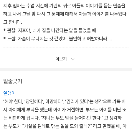
기 쉽습니다. 하지만, 그 느낌의 원인은 자녀와 신뢰 관계를 쌓고 싶
지후 엄마는 수업 시간에 기린의 귀로 아들의 이야기를 듣는 연습을
고, 진정성을 가지고 소통하고 싶은 엄마의 욕구에 있습니다.
하고 나서 그날 밤 다시 그 문제에 대해서 아들과 이야기를 나누었다
민혁이는 엄마에게 거짓말을 할 때 찜찜하지만 유쾌하고 통쾌하기도
고 합니다.
하나 봐요. 솔직한 대화가 안 돼서 찜찜하지만, 거짓말을 통해 자기가
* 관찰: 지후야, 네가 집을 나간다는 말을 들었을 때
원하는 재미와 놀이의 욕구를 채울 수 있기 때문이지요.
* 느낌: 가슴이 무너지는 것 같았어. 불안하고 허탈하더라.
- <욕구: |NVC생각| 욕구는 느낌의 근원> 중에서
* 욕구: 엄마는 너를 더욱 사랑하면서 이 집에서 행복하게 함께 살고
싶어.
더보기
* 부탁: 넌 어떻게 생각해?
이미 엄마보다 몸집이 커 버린 지후는 엄마에게 안기며 걱정을 끼쳐
서 죄송하다는 말과 함께 자기도 가족끼리 행복하게 살기를 원한다고
밑줄긋기
하더랍니다. 엄마와 아들이 원하는 것 같으니 더욱 친밀하게 지낼 수
알맹이
있을 거예요.
‘해야 한다, ‘당연하다‘, 마땅하다‘, ‘권리가 있다‘는 생각으로 가득 차
기린으로 이야기할 때 우리는 유대감을 잃지 않으면서 내가 진정으로
서 아이에게 부탁을 했는데 아이가 거절하면, 부모는 아이를 비난 또
느끼고 원하는 것을 전달할 수 있습니다. 그것은 소통이고 연결이지
는 비판하게 됩니다. ‘자녀는 부모 말을 들어야만 한다.‘ 고 생각하
요.
는 부모가 ˝거실을 걸레로 닦는 일을 도와 줄래?˝ 라고 말했을 때, 아
- <|사례로 배우는 네 가지 태도| 재혼한 지후 엄마의 고통> 중에서