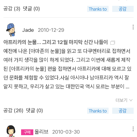
마킹이 비교적 관대하게 받아들여지는 일러스트레이션 업계에서
입장에서, 아들은 아들은 입장에서 쓴 글이라 현실적이다. 첫 꼭
다고 얘기하고 울기도 했지만 그 모임에 참석한 엄마들의 아이들
반락을 회책하고 그대로 당하려 하지 않는다. 아이들은 적극적으
공감 (
3
)
댓글 (0)
잠산은 대체 불가능한, 선두적인 위치를 점하고 있습니다. 잠산은
지에 사춘기를 자녀를 둔 부모의 말이 나와 있는데 완전 공감이
은 거의 다 대학에 갔다. 아이들은 한 순간에 변한다. 마땅한 기
로는 대항하지만 대부분의 수동적인 아이들은 '듣는 체'만 한다.
언제나 자신의 환상을, 그리고 그 환상을 품고 있는 자신의 존재
다.' 모든 사물을 삐뚤어진 눈으로 바라보며 어른들을 비판해요''
승전결이 없이 사춘기가 오고, 순식간에 나쁜 것들에 휩쓸린다.
한쪽 귀도 듣고 한쪽 귀로는 흘려 보낸다. 부모들에게서 나오는
를 알리기 위해 그림을 재료로 삼았으며, 스스로 만족할만한 성공
화를 참지 못하게 성질을 돋우며 대들지요'' 하지 말라는 것은 더
그런 아이들을 지켜내기 위해서 부모의 힘만으로는 역부족이다.
Jade
2010-12-29
메뉴
것은 좋은 정보나, 교훈이 더이상 아니다. 잔소리다. 억압자의 폭
을 거둔 잠산은 또 다른 도전을 시작하고 있습니다. 이러한 잠산
욱 관심을 가지고 행동하면서 해야 할 것은 끝까지 뒤로 미뤄요''
그렇지만, 그럼에도 그 아이를 지켜내기 위해 부모는 최선을 다하
아프리카의 눈물... 그리고 12월 마지막 신간 나들이
정이다. 이것이 아이들을 망치고 인생을 왜곡시키는 일이다.비폭
이 이 책에서 자신의 상업 작품에 대한 현장의 생생한 이야기를
부모를 비웃으며 짓는 표정을 참을 수가 없어요' 이런 상태의 아
고, 목숨을 다해야만 한다. 힘들다고 귀찮다고, 먹고 살아야 하기
예전에 나온 [아마존의 눈물]을 읽고 또 다쿠멘터리로 접하면서
력대화 센타에서 발행된 이 책은 부모와 자녀간의 억압과 반항의
담고 있습니다. 이거 뭐.. 불가항력. 생일선물로 이거, 너무 약한
이를 어른은 어떻게 대해야 할까!저자는 비폭력 대화를 실행해야
에, 아이를 방치하는 순간 그 아이는 망가지고 또 다른 피해자를
여러 가지 생각을 많이 하게 되었다. 그리고 이번에 새롭게 제작
갈등 구조를 해소하는 방법을 소개한다. 모두 3부로 나누어져 있
가..ㅡㅡ 뜨겁게 안녕 왕십리에 살았다고 하네. 이분이.. 왕십리
한다고 한다.비폭력 대화를 ? 어떻게?알아봐야지. 아이 사춘기를
만들어 낸다. 망가진 아이들을 보기가 쉽지 않다. 그들을 보면 마
된 [아프리카의 눈물] 편을 접하면서 아프리카에 대해 모르고 있
는데, 1부에서는 존경과 협력을 위한 토대를, 2부에서는 협력을
하고는 어울리지 않는 외몬데 그래도 88만원 세대를 대표하는
겪으면서 우울증을 앓는 부모, 심지어 자살을 하는 부모도 있다고
음이 아프면서도, 그들의 뻔뻔함과 노골적인 인면수심에 좌절하
던 문화를 체험할 수 있었다.사실 아시아나 남아프리카 역시 잘
위한 일곱가지 비결을, 3부에서는 가족활동을 어떻게 할 것인가
글쟁이 라는 수식어에 끌려서 살펴본다. 보다가 왕십리-옥수동에
하니우리 어릴 적 생각하면 안 되겠다.
고 분노하기도 한다. 그들을 보는 나의 양가감정들을 어떻게 풀어
알지 못하고, 우리가 살고 있는 대한민국 역시 모르는 부분이 많
를 알려 준다. 저자는 부모와 자식간의 관계를 명령과 순종의 일
살았다는 말에 코 꼈다. 주전부리 나는 담배를 안피운다. 대
내어야 하는지도 암담하다. 학교 독서동아리에 참가할 때 읽었
이 있지만, 지구촌 한가족이란 말도 있듯이 우리 역시 이웃 나라
방통로가 아니라 협력을 통한 쌍방향 소통이라고 주장한다. 즉 부
신 주전부리 대마왕이지. 이 책 보자마자 '또 한 발 늦었군.' 짜증
던 책들을 노트에 필사해두었다. 오랜만에 노트를 꺼내 읽으며 아
더보기
에 보다 관심을 기울이고 서로 도울 수 있는 그런 가족같은 마음
모는 지시하고 자식은 무조건 따라야하는 관계가 아니라 부모의
난다. 책도 잘 만들었는데 사진도 짱이다. 언제나 한 발 늦는 내
이를 참 열심히 키웠다는 생각을 해본다. 아이는 아이 나름대로
공감 (
26
)
댓글 (0)
을 품어야 한다는 생각이 들었다.지난 번에 나온 [아프리카의 눈
일에 자녀에게 도움을 요청함으로 협력하는 관계가 되어야 한다
인생. 기분전환 하려면 주전부리가 필요하다. 지금 당장. -
나에게 불만도 많지만, 우리도 그땐 딱 그만큼의 인성과 생각이
물]에 이어 어린이들을 위한 책 두 권이 나와서 우리들을 반기고
고 말한다. 부모는 무의식적으로 협력보다는 명령하고 지시함으
청소년 도서 모음-
있었을 뿐이었고, 많이 부족했을 것이다. 아이도 힘들지만, 부모
있다.올 겨울 추천도서로 가장 강력하게 권하고 싶은 책이다. 아
로 자녀들에게 복종을 강요한다. 자녀들은 부모의 강요에 분노하
올리브
2010-03-30
메뉴
도 똑같이 힘들었고 위로받고 싶기는 마찬가지이다. [부모가 자