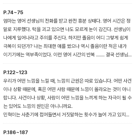
P.74~75
엄마는 영어 선생님의 전화를 받고 완전 흥분 상태다. 영어 시간은 정
말로 지루했다. 턱을 괴고 있으면 나도 모르게 눈이 감긴다. 선생님이
나에게 일어나라고 주의를 주신다. 하지만 졸음이 어디 그렇게 쉽게
극복이 되던가? 나는 최대한 애를 썼으나 역시 졸음이란 적은 내가
이기기에는 역부족이었다. 이런 영어 시간의 반복 ……. 결국 선생님
은 나더러 나와서 '엎드려뻗쳐'를 하라고 하셨다.
- <관찰: |아이의 일기| 재미없는데 어쩌라고?> 중에서
P.122~123
우리가 어떤 느낌을 느낄 때, 느낌의 근원은 따로 있습니다. 어떤 사건
이나 상황 때문에, 혹은 어떤 사람 때문에 느낌이 올라오는 것이 아니
랍니다. 사건이나 상황, 사람이 어떤 느낌을 느끼게 하는 자극이 될 수
는 있어도 느낌의 원인은 아니니까요.
민혁이는 사춘기에 접어들면서 거짓말하는 횟수가 늘어 가고 있지
요? 아들의 거짓말을 알아차릴 때마다 엄마가 속상하고 서글프시겠
네요. 이때 속상하고 서글퍼진 원인이 민혁이의 거짓말이라고 생각하
P.186~187