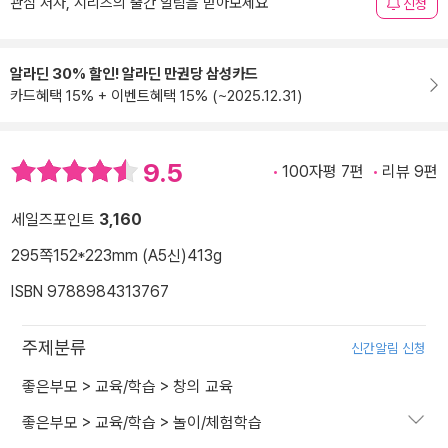
관심 저자, 시리즈의 출간 알림을 받아보세요
신청
알라딘 30% 할인! 알라딘 만권당 삼성카드
카드혜택 15% + 이벤트혜택 15% (~2025.12.31)
9.5
100자평 7편
리뷰 9편
세일즈포인트
3,160
295쪽
152*223mm (A5신)
413g
ISBN 9788984313767
주제분류
신간알림 신청
좋은부모
>
교육/학습
>
창의 교육
좋은부모
>
교육/학습
>
놀이/체험학습