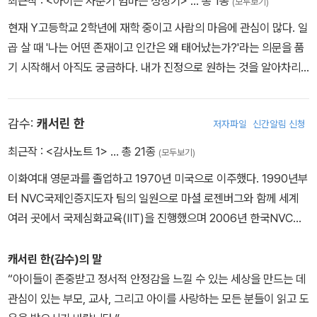
최근작 :
<아이는 사춘기 엄마는 성장기>
… 총 1종
(모두보기)
녀들 역시 상처받고 아파했다. 나 또한 두 아들의 사춘기가 쉽지 않았
현재 Y고등학교 2학년에 재학 중이고 사람의 마음에 관심이 많다. 일
으나 비폭력대화 덕분에 연결의 힘을 잃지 않을 수 있었다. 지금, 이
곱 살 때 '나는 어떤 존재이고 인간은 왜 태어났는가?'라는 의문을 품
순간에도 서로 미워하며 고달픈 시간을 보내고 있을 청소년 가족들이
기 시작해서 아직도 궁금하다. 내가 진정으로 원하는 것을 알아차리
모쪼록 행복해지기를 바라면서 한국형 비폭력대화 이론 및 실천법을
고 이루어 내며 살고 싶다. 비폭력대화 덕분에 엄마와 말이 잘 통하는
이 책에 담았다. 비폭력대화를 전하는 일은 내 인생에서 가장 큰 축복
편이지만, 때때로 견디기 어려운 일이 발생하는 것을 보면 여전히 사
이라고 생각한다. 최근에는 인간과 삶에 대한 따뜻한 호기심으로 미
감수:
캐서린 한
저자파일
신간알림 신청
춘기 가운데 서 있는 듯하다. 사춘기 자녀와 부모의 소통을 위한 책을
국의 죽음교육 및 상담협회의 국제공인 싸나톨로지스트(ADEC)와
쓰자는 엄마의 권유에, 사적인 이야기를 과감하게 공개하면서 사춘기
최근작 :
<감사노트 1>
… 총 21종
한국싸나톨로지협회 죽음교육전문가가 되어 삶의 지평을 넓혀가고
(모두보기)
청소년을 대변하기 위해 노력했다. 이 세상의 사춘기 청소년과 부모
있다. 인생에 대한 경건함과 생명에 대한 존귀함을 기억하며, 비폭력
이화여대 영문과를 졸업하고 1970년 미국으로 이주했다. 1990년부
모두 행복해지는 데 도움이 되고 싶다.
대화와 죽음학을 나누면서 성실하게 나이 들어가고 싶다. 주요 저서
터 NVC국제인증지도자 팀의 일원으로 마셜 로젠버그와 함께 세계
로는 《아이는 사춘기 엄마는 성장기》, 《오늘의 나를 안아주세요》가
여러 곳에서 국제심화교육(IIT)을 진행했으며 2006년 한국NVC센
있다. 유튜브 @YJNVC 인스타그램 @lovenvclife 블로그 /lovenv
터를 설립했다. 현재 NVC 확산을 위한 교육과 지도자 양성에 힘쓰고
c
있다.
캐서린 한(감수)의 말
“아이들이 존중받고 정서적 안정감을 느낄 수 있는 세상을 만드는 데
관심이 있는 부모, 교사, 그리고 아이를 사랑하는 모든 분들이 읽고 도