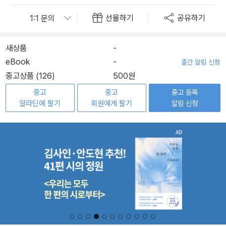
선물하기
공유하기
새상품
-
eBook
-
출간 알림 신청
중고상품 (126)
500원
중고
중고
중고 등록
알라딘에 팔기
회원에게 팔기
알림 신청