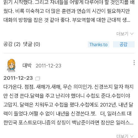
읽기 시작했다. 그리고 자녀들을 어떻게 다루어야 할 것인지를 배
경우, 복도에서 아이들이 휴지를 아무 개념 없이 버리고 가면절대
학부모 독서동아리를 개설했다. 시간은 한 달에 한 번, 오전 10시
웠다. 비록 미숙하고 더 많은 훈련과 연습의 시간이 필요하지만
꼰대 짓을 하면 안 된다고 했다. (초등도 마찬가지)꼰대 짓이라
였다. 그 시간에 참여할 수 있는 아빠는 거의 없을 것이고, 엄마라
대화의 방향을 잡은 것 같아 좋다. 부모역할에 대한 근대적 생각
하면' 얘, 거기 너, 니가 떨어뜨린 휴지 주워라' 이런 식의 훈계이
도 직장인이면 곤란하다. 구성원은 1학년, 2학년, 엄마들이었고,
은 문화의 가치를 가르치고 적용하는 것이라고 생각한다. 지금까
다.질풍노도를 겪고 있는 아이는 교사가 이렇게 훈계를 시작하면
대다수는 전업주부이며, 나처럼 오후에 일을 하는 사람도 몇 명
더보기
지 내려온 전통을 담지한 부모가, 자식에게 물려주는 일종의 교사
욱 해서 ' 네? 내가 왜요?' 이렇게 반항적인 답을 할 수 있고,이에
있었다. 학교에서 주도하는 것이고, 약간의 성과도 보여줘야 했기
공감 (
2
)
댓글 (0)
라고 생각했다. 이러한 생각은 아이를 부모가 가르치는 교훈을 배
교사는 격분하여 시비가 붙을 수 있다는 것이다. 현명한 교사는
에 처음 1년은 주로 청소년에 대한 책을 읽었다. 책을 읽고 토론하
워야하는 수동적 존재로 인식하게 만든다. 또한 아이들은 부모의
휴지가 떨어진 것을 보면자신이 줍고 가는 거란다.아니면 모른 척
는 것이 주목적이었지만 사실 그때, 우리에게는 사춘기의 아이들
억압과 강제를 받아야 하는 존재들이다.이러한 근대적 부모역할
대박
2011-12-23
메뉴
지나가던지. 나도 사춘기를 겪는 아이들과 잘 생활해야 할 터인데
이 있었기 때문에 토론을 하면서 눈물을 쏟아내는 경우가 다반사
은 현대에 이르러 치명적인 결함을 가져왔다. 급변하는 현대 사회
2011-12-23
말이다.울 딸은 그나마 사춘기를 감기처럼 지내서 괜찮았는데교
였다. 사춘기 아이를 키우는 일이 너무 힘들어서 그 시간은 힘듦
속에서 전통을 케케묵은 것이 되었고, 부모는 위축되었다. 자신의
다가온다. 점점. 새해가.새해, 무슨 의미인가. 신경쓰지 말자 하지
실에 보니 좀 심하게 앓는 아이가 있어 보인다. 사춘기와 관련한
에 대한 토로가 있었고, 똑같은 처지에 있는 사람들의 공감이 있
자리를 되찾으려는 부모들의 쿠테타는 더욱 강력한 강제력을 동
만 신경 쓴다.달력을 주고 난리야 했더니 수첩도 준다.수첩이야
꽤 많은 책이 나온 걸로 봐서전과는 달리 사춘기를 심하게 앓는
는 자리였다. 여학생보다는 남학생을 가진 엄마들이 더 힘들어했
원하여 아이들을 훈계하고 권위로 다스리는 것이라고 생각한
고맙지. 달력은 치워두고 수첩을 폈다.수첩에도 2012년. 내년 달
아이가 많아지는 추세인 듯하다.그만큼 전에 비해 스트레스 지수
고, 그들 대부분 한 번씩은 학교폭력위원회에 참가한 경험들이 있
다. 그러나 현대의 아이들은 이러한 부모들에게 결코 만만한 상대
력이 들었다.어쩔 수 없이 내년을 신경쓴다.쳇. 더, 일러스트 대
가 높다는 반증이 아닐까 싶은데...찾아서 읽어봐야겠다. 도서실
었다. 사춘기 아이들을 키우는 것은 누구에게나 힘들다. 그래도
는 아닌다. 아인들은 '무례한 부모'들에게 상처받고 고통을 겪는
한민국 포스트모더니즘의 상징이 백남준이라면 잠산은 일러스트
에 마침 <아이는 사춘기 엄마는 성장기>라는 책이 있어 얼른 가
학교 독서동아리에 참가할 정도면 책도 읽고, 아이에게 관심도 많
다. 아이를 한 인격체로 다루지 않고 피동적인 존재로만 인식할
의 상징입니다. 상업성이 뛰어난 작품과 작가에 대한 모사와 벤치
져왔다.술술 잘 읽힌다.저자가 실제 엄마와 아들이다.엄마는 엄마
은 것이다. 또한 경제적으로도 웬만큼 살 만한 사람들이다. 힘들
때 아이들은 더욱 비참해진다. 부모들의 억압에대하여 아이들은
더보기