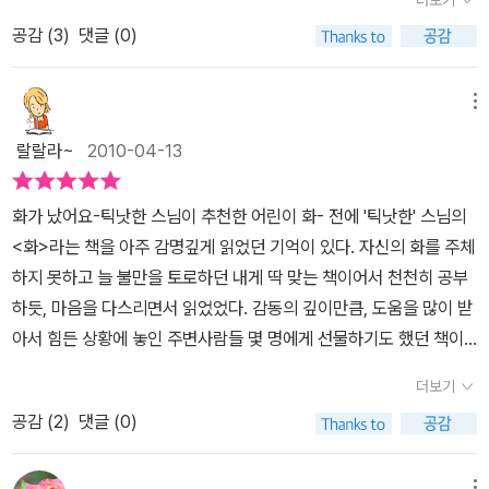
사람이 아니야. 어떤 일이 네 뜻대로 되지 않을 때 너에게서 뛰쳐나오
이 글을 쓰고 있는지도 모른다.아이와 함께 읽으려고 선택한 책이 물
의 짧은 동화 속에 <화>가 무엇이며 어떻게 화를 다스려야 하는지를
는 너의 한 부분이야. 네가 화를 낼 때마다 나는 바로 이렇게 네 곁에
공감 (
3
)
댓글 (0)
론 감정이 자유롭고 아직 얽매이는 것에 대해 익숙하지 않은 아이에
잘 보여줘요. 처음에는 우리 아이들을 위해서 읽어줘야겠다고 생각했
있어. 내가 가까이 있으면 네가 무서워한다는 것도 잘 알아. 나는 널
게자신의 감정의 주인이 된다는 것이 어떤 것인지 알려줄 것이라 생
어요. 그런데 오히려 어른들에게 더 필요한 책인 것 같아요. 틱낫한 스
울게 할 수도 있고, 네가 물건을 부수게 만들 수도 있어. 게다가 네가
각하지만 나 역시 내 감정의 올바른 주인이 되기위해 스스로를 더 잘
메뉴
님의 <화>라는 책을 읽으면서 느꼈던 감동을 그 동안 잊고 지냈는데
사랑하는 사람들에게 나쁜 말을 하게 만들 수도 있어. (21)
다스려야겠구나 생각이 들었다.저녁 시간... 저녁밥이 다 지어져 저녁
이 책을 통해서 다시금 깨달았어요. 알고는 있지만 잊기 쉬운 것이 삶
랄랄라~
2010-04-13
을 먹고 놀으라는 할아버지의 이야기에 한창 블록 쌓기에 열을 올리
의 지혜인 것 같아요. <화가 났어요>의 주인공은 얀이라는 소년이에
던 얀은 그만 화가 난다.빨간색 블록 위에 하나만 더 올려야지 했는데
요. 거실에서 블록으로 탑 쌓기를 하고 있어요. 부엌에서 식사 준비를
화가 났어요-틱낫한 스님이 추천한 어린이 화- 전에 '틱낫한' 스님의
자꾸 밥부터 먹으라는 이야기에 그만 울음을 터뜨리고 화를 내버리는
하던 할아버지께서 말씀하세요. '저녁을 먹고 나서 더 놀아라.' 하지만
<화>라는 책을 아주 감명깊게 읽었던 기억이 있다. 자신의 화를 주체
데그런 얀을 보고 할아버지는 부드럽게 얀에게 얀의 화와 함께 앉아
얀은 더 놀고 싶어요. 그런데 할아버지는 블록 놀이를 그만하고 밥을
하지 못하고 늘 불만을 토로하던 내게 딱 맞는 책이어서 천천히 공부
있으라고 한다.만약 똑같은 상황이 우리집에서 벌어졌다면 나는 얀의
먹자고 계속 말씀하시는 거예요. 화가 난 얀은 아무 말도 못한 채 있다
하듯, 마음을 다스리면서 읽었었다. 감동의 깊이만큼, 도움을 많이 받
할아버지처럼 그렇게 부드럽고 점잖게 화와 함께 앉아있으라고 하지
가 눈물이 나서 큰 소리로 울기 시작해요. 할아버지는 두 팔을 벌려 얀
아서 힘든 상황에 놓인 주변사람들 몇 명에게 선물하기도 했던 책이
못했을 것이다.아마 아이보다 더 크게 더 뜨겁게 더 목청높여 화를 내
을 껴안아 주려고 하지만 얀은 할아버지를 밀쳐내요. 그 바람에 높이
기도 했다. 그동안은 별 관심이 없었고, 많이 알지도 못했던 '틱낫한'
었으리라.얀은 새빨간 털복숭이 자신의 화를 만나고 화의 손을 잡고
더보기
쌓았던 탑을 손으로 쳐서 무너뜨리게 되네요. 엉망이 된 블럭을 보고
스님에 대해서도 더 공부를 하고 싶어져서, 이런 저런 책을 구해 읽기
방안을 빙빙 돌며 춤을 추었다.얀의 화가 지쳐 스스로 멈출 때까지 춤
더욱 화가 난 얀은 소리쳐요. '저리 가 버려요! 할아버지가 싫어요!'만
공감 (
2
)
댓글 (0)
도 했다. 그렇다고 책처럼, 스님의 말씀처럼 지금나는 여전히'화'를 잘
을 춘 뒤 얀은 얀의 화와 함께 천천히 숨을 들이마시고 내어쉬며 마음
약아이가 이런 말을 했다면 부모들은 화가 났을 거예요.그래서 아이
다스리지 못하지만, 그래도 가끔 솟구치는 내 안의 화를 만날 때면 잠
을 가라앉힌다.얀의 화가 가라앉은 뒤 할아버지는 당신도 어렸을 적
를 더욱 야단쳤을 거예요. 울고불고 소리치는 아이와 화간 난 부모의
메뉴