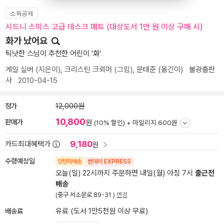
소득공제
시드니 스미스 고급 데스크 매트 (대상도서 1만 원 이상 구매 시)
화가 났어요
틱낫한 스님이 추천한 어린이 '화'
게일 실버
(지은이),
크리스틴 크뢰머
(그림),
문태준
(옮긴이)
불광출판
사
2010-04-15
정가
12,000원
10,800
판매가
원
(10% 할인) +
마일리지 600원
9,180
카드최대혜택가
원
수령예상일
양탄자배송
썬데이 EXPRESS
오늘(일) 22시까지 주문하면 내일(월) 아침 7시
출근전
배송
(중구 서소문로 89-31 )
변경
배송료
유료 (도서 1만5천원 이상 무료)