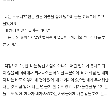
말을 듣지 않는 얀에게 얀의 할아버지는 자기 방으로 돌아가서 ‘화와
함께 앉아있어라.’라고 말씀하신다. 얀이 방으로 들어가자 얀의 화인
새빨간 털투성이 괴물이 나타나고, 얀은 새빨간 털투성이 화와 함께
“너는 누구니?” 얀은 얼른 이불을 끌어 덮으며 눈을 휘둥그레 뜨고
이야기를 나누고 손을 맞잡고 춤을 추고, 방바닥을 쾅쾅 두드리기도
물었어요.
한다. 조금씩 진정된 얀은 바닥에 편안하게 앉아서 천천히 깊이 숨을
“내 방에 어떻게 들어온 거야?”
쉬면서 점점 화를 가라앉히고 기분이 좋아지게 된다.
“나는 너의 화야.” 새빨간 털복숭이 얼굴이 말했어요. “네가 나를 부
른 거야.”
얀이 자기가 화가 났다는 것을 깨닫고, 마음을 편안하게 만드는 방법
“나의 화라고?”
을 알게 되는 과정을 표현하였다. 화가 났을 때 어떻게 하는 것이 좋은
화가 고개를 가만가만 끄덕였어요.
지, 책의 내용을 두고 아이와 함께 대화해보면 부모님이 자녀를 사랑
“네가 여기 온 걸 할아버지도 아셔? 나는 낯선 사람과 이야기하면 안
“걱정하지 마, 얀. 나는 낯선 사람이 아니야. 어떤 일이 네 뜻대로 되
하고 이해하는 긍정적인 마음이 아이에게 전달되어 아이가 자신의 감
돼.”
지 않을 때 너에게서 뛰쳐나오는 너의 한 부분이야. 네가 화를 낼 때마
정을 스스로 조절하는 능력이 더욱 좋아지게 될 것이다.
다 나는 바로 이렇게 네 곁에 있어. 내가 가까이 있으면 네가 무서워한
다는 것도 잘 알아. 나는 널 울게 할 수도 있고, 네가 물건을 부수게 만
들 수도 있어. 게다가 네가 사랑하는 사람들에게 나쁜 말을 하게 만들
수도 있어.”
얀의 화가 방문 손잡이를 잡아 돌리면서 말했어요.