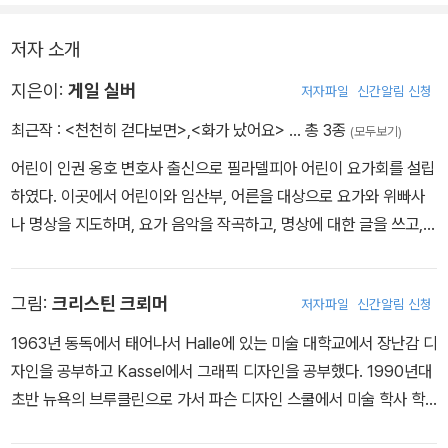
발산할 수 있다는 것이다.
저자 소개
지은이:
게일 실버
저자파일
신간알림 신청
최근작 :
<천천히 걷다보면>
,
<화가 났어요>
… 총 3종
(모두보기)
어린이 인권 옹호 변호사 출신으로 필라델피아 어린이 요가회를 설립
하였다. 이곳에서 어린이와 임산부, 어른을 대상으로 요가와 위빠사
나 명상을 지도하며, 요가 음악을 작곡하고, 명상에 대한 글을 쓰고,
어린이용 학교 요가와 어린이용 위빠사나 명상 과정도 개발하였다.
게일은 틱낫한 스님의 가르침에 따라서 위빠사나 명상 수행을 하고
그림:
크리스틴 크뢰머
저자파일
신간알림 신청
있다. 또한 세 자녀의 양육과 일을 병행하는 일상생활에서 요가와 위
빠사나 명상을 통합하여 실천하고 있다. 그녀는 자신과 가족들을 보
1963년 동독에서 태어나서 Halle에 있는 미술 대학교에서 장난감 디
다 평안하게 만든 삶의 도전이 가능했던 것은 위빠사나 명상 덕분이
자인을 공부하고 Kassel에서 그래픽 디자인을 공부했다. 1990년대
라고 생각한다. 그녀는 2007년 Parents Choice Foundation에서
초반 뉴욕의 브루클린으로 가서 파슨 디자인 스쿨에서 미술 학사 학
a Parents' Choice Recommended Award를 수상하였고, the P
위를 받았다. 현재 브루클린에서 살면서 아시아 문화를 강조하는 자