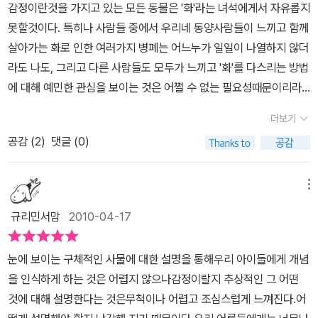
많다. 앞으로 더 많은 시간을 살아야 할 아이들이 스스로 화를 다스리
감정이란것을 가지고 있는 모든 동물은 '화'라는 녀석에게서 자유롭지
으면 체벌을 가하는 경우가 있다.
하지만 '얀'의 할아버지는 다른 방법
를 대하는 것과 흡사해요. 아이가 잘못을 저질렀을 때 큰 소리로 야단
고 조절할 줄 아는 일만큼 중요한 일도없을 것이다. 우리는 아이들에
못할것이다. 특히나 사람들 중에서 우리네 동양사람들이 느끼고 함께
을 택했다.아이가 순간적인 감정을 주체하지 못하고 눈물을 흘리자,
치면 반항하지만 혼자 반성할 시간을 주면서 존중해주면스스로 잘못
게, 혹은 내 자신에게 무슨 일이든지 참기부터 시키며 키워왔다. 울고
살아가는 화로 인한 여러가지 병폐는 어느누가 일일이 나열하지 않더
그에 맞서 훈계를 내리기보다는 아이의 마음이 진정되도록혼자 있는
을 깨닫잖아요. 우리 마음 속의 <화>를 잘 다스리는 방법은 우리 자
싶어도 참아라, 억울해도 참아라, 힘들어도 참아라......하지만 이 책은
라도 나도, 그리고 다른 사람들도 모두가 느끼고 '화'를 다스리는 방법
시간을 마련했다.
그리고 여기서 '너의 화와 함께 앉아 있도록 해라.'
신이 현명한 부모처럼 행동하는 것이 아닐까 싶어요.정말 좋은 책이
힘들고 화가 나면 화를 내고, 그런 이후에 스스로 화를 삭이는 방법을
에 대해 예민한 관심을 보이는 것은 어쩔 수 없는 필요성때문이리라.
는 말에 담긴 뜻은 아이 스스로 반성할 시간을 가지도록 유도하고 있
에요.많은 분들이 읽고 행복해졌으면 좋겠어요.
터득하는 일이 중요하다고 말한다. 그저 무조건 '참아라' 하는 방법보
화가 난다는 것은 무엇을 의미함일까.... 내 기준에 맞지 않은 대우를
음을 알 수 있다.
왜 나는 화가 났을까?나는 무엇 때문에 화가 났을
더보기
다 자신의 화를 스스로 느끼고 함께 하면서 화와 함께 대화하고, 바라
받았기 때문에화가 났다고 해야하나. '화'라는 존재는 단순한 감정적
까?
자신의 곁에 나타난 '화'와 함께 방 안을 빙빙 돌면서 춤을 추기도
보고, 결국은 화를 극복하고 즐거운 마음을 갖는 방법 자체를 소중하
공감 (
2
)
댓글 (0)
인 부분으로 치부해야하는 것일까...아니면 '화'라는 것에 어떤 의미부
하고, 방바닥을 두드리면서 온몸에 엔도르핀이 생기는 모습이 보여주
게 가르친다.
여를 해야지만이 '화'라는 존재를 잘 다스리고 이길 수 있는 힘을 가지
는 '얀'.
털 복숭이 빨간 얼굴을 가진 '화'의 존재는 아이의 내면 그 자
게 되는 것일까....참으로 '화'라는 존재에 대해서 할말도 많고 풀어야
메뉴
체다. 화가 난 아이의 심리 상태를 대변해준다고 본다.
주인공은 화가
할 문제도 많은것이 사실이다. 이미 언급을 했듯이 '화'는 어떤 존재감
났을 때 어떻게 했을까요?
마음껏 뛰어놀고 지쳐버린 '얀'과 '화'는 방
규리민서맘
2010-04-17
으로 생각을 하고 대우를 해줘야 할 것이라는 것을 눈치 챘으리라. 이
금전까지 투덜대고 짜증만가득했던 몸과 마음에 안정을 취한다.편안
책에서 게일 실버님은 '화'라는 존재에 대해서 억지로 뜯어내서 버려
한 자세로 앉아서 숨을 천천히 들이마셨다가 내쉬는 동작을 반복한
눈에 보이는 구체적인 사물에 대한 설명을 통해우리 아이들에게 개념
야 할, 없애버리면 사라질 그런 것이라고 생각을 하게 되었었지만, 그
다. 우리는 이 장면을 보고 화가 났을 때에는 마음을 가라앉히고 심호
을 인식하게 하는 것은 어렵지 않으나감정이랄지 추상적인 그 어떤
러한 생각들에서 벗어나서 '화'라는 것에 존재감을 부여하고 모든 사
흡을 고르게 하는 법을 배우게 된다.그렇게 '얀'의 화는 사라지게 된
것에 대해 설명한다는 것은무척이나 어렵고 조심스럽게 느껴진다.어
람에게 그 사람의 인격과 함께 감정이라는 어느 부분이 노출이 되어
다.
이 책은 5살 ~ 초등학교 2,3학년이 읽으면 적합할 듯싶다.아이의