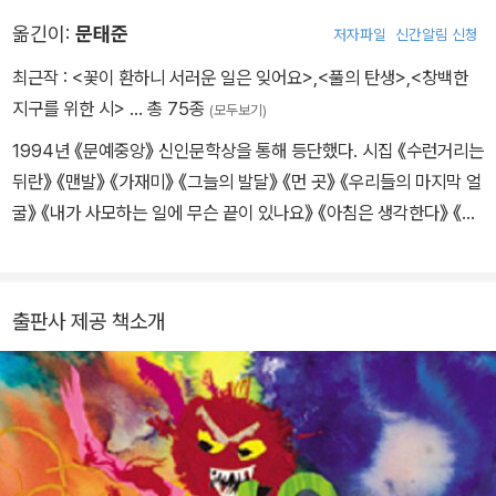
arents Express에서 올해의 진취적 여성상을 수상하였다. 필라델피
유계약 삽화가로 활동하고 있다. 그녀가 삽화를 그린 Flowergirl But
아에서 30곳 이상의 학교에 보급된, 어린이 요가회의 어린이 요가 프
옮긴이:
문태준
저자파일
신간알림 신청
terflies는 2004년 ‘올해의 주목할만한 어린이책 상’(a Capital Ch
로그램은 Best of Philadelphia 상을 두 차례나 수상하였다.
oices Noteworthy Book for Children 2004)을 수상하였다. 이
최근작 :
<꽃이 환하니 서러운 일은 잊어요>
,
<풀의 탄생>
,
<창백한
밖에 The Treehouse Children, God the Parent's Blessings의
지구를 위한 시>
… 총 75종
(모두보기)
삽화를 그렸고, <화가 났어요(Anh's Anger)> 삽화도 그렸다.
1994년 《문예중앙》 신인문학상을 통해 등단했다. 시집 《수런거리는
뒤란》 《맨발》 《가재미》 《그늘의 발달》 《먼 곳》 《우리들의 마지막 얼
굴》 《내가 사모하는 일에 무슨 끝이 있나요》 《아침은 생각한다》 《풀
의 탄생》, 산문집 《느림보 마음》 《바람이 불면 바람이 부는 나무가 되
지요》 《나는 첫 문장을 기다렸다》 등이 있다. 노작문학상, 소월시문
학상, 목월문학상, 정지용문학상, 박인환상, 무산문화대상 등을 수상
출판사 제공 책소개
했다.