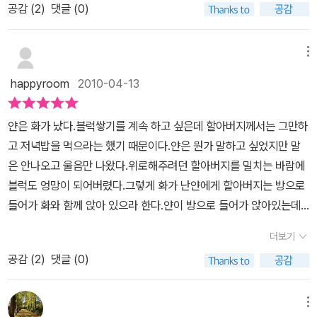
리들의 아이는 다른 정서장애로 넘어가지 않을 듯 하다.화라는 것은
때로는 책이 엄마의 잔소리보다 훨씬 크나큰 위력을 발휘한다는 것을
공감 (
2
)
댓글 (0)
좀처럼 무슨 일에도 화가 나지 않을 때의 무력감은 '화'가 삶의 에너지
사실 자기 자신을 괴롭히는 마음일 뿐상대 대상에게는 크게 영향이
깨닫게 된다.틱낫한 스님이 추천한 이유를 나름 생각해보자면,'화'에
일지도 모른다는 생각을 불러오기도 했습니다. 세상만사 별 흥미 없
없다는 점을 깨달을 필요가 있다.이 책을 통해서 아이들과 이야기 해
대한 두려움을 없어지게해주는 책이라는 점에서 가장 큰 의미부여를
다는 걸 증명했습니다.그렇다고 해서 화와 애정을 동일시 할 수야 없
메뉴
보고 마음 다스리기 훈련과 연습을 해본다면훌륭한 독후활동이 되지
할 수 있겠다.
는 노릇. 겉잡을 수 없는 불길로 상대에게 치명적인 상처를 입힌다면
않을까 생각해 보았다.
happyroom
2010-04-13
그것만큼 해로운 것도 없겠지요.<화가 났어요>의 얀처럼 다짐합니
다. '이제 사람들에게 나쁜 말을 하고 싶지 않아.' 화가말합니다. '그렇
얀은 화가 났다.블럭쌓기를 계속 하고 싶은데 할아버지께서는 그만하
지만 어쩔 수가 없어. 내가 도와줄게.'여느 친구처럼 '네가 화가 날 때
고 저녁밥을 먹으라는 했기 때문이다.얀은 뭔가 말하고 싶었지만 말
면 언제든지 나와 함께 앉아 있을 수 있어.' 얀의 화는 정답습니다.'날
은 안나오고 울음만 나왔다.위로해주려던 할아버지를 밀치는 바람에
화나게 하는'이라는 말엔화가밖으로부터 들어와서 나를 괴롭힌다는
블럭도 엉망이 되어버렸다.그렇게 화가 난얀에게 할아버지는 방으로
의도가 숨어 있습니다.하지만 얀의 화가 바라는데로'관심'을 가져주면
들어가 화와 함께 앉아 있으라 한다.얀이 방으로 들어가 앉아있는데
그것이어디로부터솟아나는 지는 분명해 집니다. 화란 내쳐야할 무엇
빨간털복숭이 화가 나타난다.처음엔 낯선 모습에 깜짝 놀라지만나중
이 아니라 성의껏 살피고 보듬어야할'내 것'이란 메시지를 전합니다.
더보기
엔 같이 얘기도 하고 춤도 춘다.한참을 그런 후에 얀은 화와 가만히 앉
<내 맘대로 안되는 딸 당당한 리더로 키우는 법>에서는 화가 났을때
공감 (
2
)
댓글 (0)
는다. 계속~화가 자꾸 뭘 하자 해도 가만히 앉아있는다.어느새 화는
머릿속으로 똑똑히 생각하면서 셋을세라고 말합니다. 얀의 화는 얀과
작아져 사라지고 차분해진 얀은 할아버지께 잘못을 빈다.저녁밥을 먹
함께 춤을 추고지구를 드럼인양 두 손으로 방바닥을 쾅쾅칩니다. 그
으며 할아버지 또한 화를 만났었다며 그 옛이야기를 들려주신다.화는
메뉴
리고 지쳤을때 천천히 숨을 들이마셨다가 천천히 숨을 내쉽니다.<내