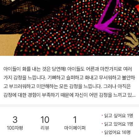
아이들이 화를 내는 것은 당연해! 아이들도 어른과 마찬가지로 여러
가지 감정을 느낍니다. 기뻐하고 슬퍼하고 화내고 무서워하고 불안하
고 부끄러워하고 미안해하는 모든 감정을 느낍니다. 그러나 아직은
감정에 대한 경험이 부족하기 때문에 자신이 어떤 감정을 느끼고 있
는지 그 정체도 잘 모를 경우가 많습니다. 소리를 와락 지르는 것이 화
가 나서 그런 것인지, 무서움을 감추려고 그런 것인지 스스로도 알지
읽고 싶어요 1명
3
10
1
못합니다. 아이들이 감정을 조절하는 능력은 인지가 발달하는 정도를
읽고 있어요 1명
100자평
리뷰
마이페이퍼
따라가지 못하기 때문입니다. 그래서 화가 나면 울며 소리를 지르거
읽었어요 16명
나, 물건을 던지거나 바닥에 드러누워 떼를 쓰기도 합니다. 이것을 ‘감