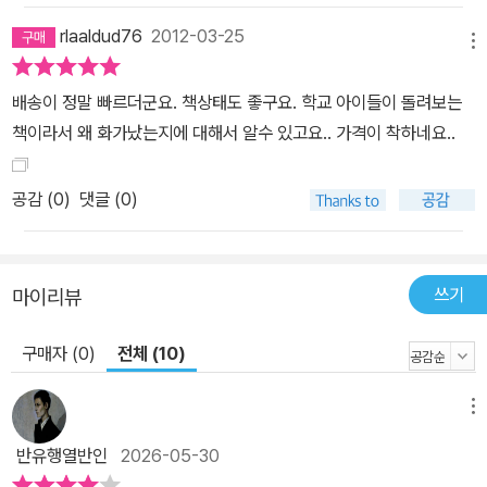
화를 다스릴 수 있게 되었습니다. 아이들에게 이 책을 읽어주면서 함
rlaaldud76
2012-03-25
메뉴
께 대화해 보십시오. 얀은 왜 화가 났을까요? 할아버지는 왜 얀이 원
하는 것을 못하게 했을까요? 함께 책을 읽고 있는 아이는 화가 날 때
배송이 정말 빠르더군요. 책상태도 좋구요. 학교 아이들이 돌려보는
면 주로 어떤 행동을 하나요? 이렇게 대화하면서 아이의 마음을 부모
책이라서 왜 화가났는지에 대해서 알수 있고요.. 가격이 착하네요..
님이 이해하고 있다는 걸 느끼게 해주세요. 관심받고 이해받고 있는
것이 사랑받고 있다는 느낌으로 이어집니다. 그러면서 화가 났을 때
공감 (
0
)
댓글 (0)
어떻게 하는 것이 좋은지, 책의 내용을 두고 함께 대화해보세요. 부모
님이 자녀를 사랑하고 이해하는 긍정적인 마음이 아이에게 전달되면
아이가 자신의 감정을 스스로 조절하는 능력이 더욱 좋아지게 됩니
쓰기
마이리뷰
다. 우리 시대 주목받는 젊은 서정시인 문태준의 - 따뜻한 시선과 맑
은 언어로 들려주는 동화 마음챙김 명상과 요가를 오랫동안 지도해
구매자 (0)
전체 (10)
온 작가 게일 실버가 자신의 전문적인 경험을 살려서 어린이들이 자
신의 화를 인식하고 다스릴 수 있는 방법을 색다른 상상력과 경쾌한
메뉴
글로 제시하였습니다. 그것을 우리 시대의 주목받는 젊은 서정시인
문태준이 따뜻한 시선과 맑은 언어로 우리말로 옮겼습니다. 시인의
반유행열반인
2026-05-30
섬세한 시적 감수성이 살아있는 아름다운 글이 아이들의 마음을 포근