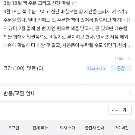
분명히 “화”라는 것은 있어요. 그것을 인정하고 잘 받아들이면 다른
3월 18일 책 주문 그리고 신간 마실
나'라고 자각 합니다.얀의 화만큼 다정하진 못해도 '화'와 '나'를 분리
사람에게 상처주지 않고 즐겁게 생활 할 수 있다는 사실을 알았어요.
3월 18일 책 주문 그리고 신간 마실오늘 몇 시간을 골라서 겨우겨우
하는 것만으로 숨통이트입니다. 여전히 저는 아이에게 화를 내고 있
얀과 같이 말이죠. 책을 덮으며 할아버지가 만난 화가 궁금해요.내 속
주문을 했다. 얼마 전에도 또 주문한 책이 있어서 참으려고 하지만 쉽
습니다. 화 내지 않는 상냥한엄마는 진즉에 포기하고 맙니다. 아이와
에 있는 화야, 너를 인정할게. 우리 예쁜 모습이로만 만나자. 나도 노
지 않다.2월 말에 한 번 지인 편으로 책을 받고서, 곧 있으면 배송될
어서 <화가 났어요>를 공유하고 싶습니다.'네 방으로 가서 너의 화와
력할게.
책을 합해서 일괄적으로 비행기로 부치려고 한다. 인터넷 서점 해외
함께 앉아 있도록 해라. 할아버지는 네가 차분해져서 얘기를 나눌 수
배송이 확실히 더 비싼 것 같고, 사은품이 누락될 수도 있단다.한꺼번
있을 때 가도록 하마.'라고 말할 수 있으면 좋겠습니다. 그리고 마지막
에 모아서 30KG 꽉꽉 채워보내면 12만원 정도 배송비가 든다.참으
구절을 많이 읽어주고 싶습니다.'내가 아주 어렸을 때 나도 나의 화를
더보기
려고 했지만, 또 신간들이 쏟아져나오기 때문에, 페이퍼에 넣어두고
만났었단다.''정말이에요? 블록 쌓기 때문이었나요?''아니란다.' 할아
공감 (
100
)
댓글 (0)
서3월 20일 이후에 다시 한 번 주문하려고 한다.남편이 한국에 잠시
버지가 웃었어요.'그때는 블록은 없었고, 백합이 가득 핀 연못과 개구
귀국하는 날짜가 3월 24일. 가자마자 책부터 포장해서 우체국에 가
리과 절대로질 것 같지 않은 태양이 있었단다. 이리 오렴. 저녁을 먹
서비행기로 부치라고 했다. ㅎㅎ 이틀이면 도착하니까 3월이 가기 전
자. 그러고 나서 내 이야기를 들려주마.'
반품/교환 안내
에 책을 받아볼 수 있을 것이다. *^^*제일 읽고 싶은책이다. 봄이 되
었으니 당연히 꽃구경을 하고 싶지만, 한국이 아니라는 사실.여기도
사계절 뚜렷한 한국이라면 좋겠지만 절대 아니다. 그럼에도 봄이 그
리운지 싱가포르매장 곳곳에는 Spring 이라는 말이 쓰여있다. 하얀
로그인
전체 메뉴
회사 소개
출판사 안내
PC 버전
목련과 벚꽃, 개나리와 진달래 뿐 아니라 이름모를 풀로 뒤덮인 아름