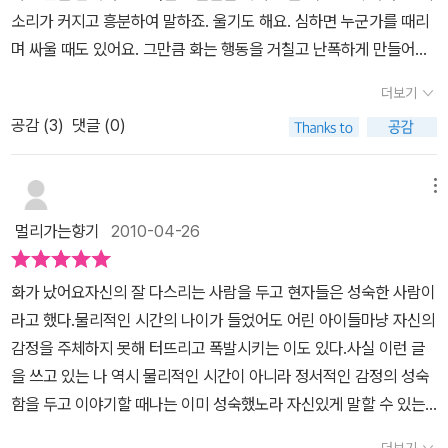
각하고 심호흡을 하라는 건 효과가 있을 수도 있겠지만 글쎄. 불안 상
소리가 커지고 흥분하여 말하죠. 울기도 해요. 심하면 누군가를 때리
태에서는 그렇게 지푸라기라도 붙들 생각을 해서 벗어날 텐데, 화가
며 싸울 때도 있어요. 그만큼 화는 행동을 거칠고 난폭하게 만들어요.
나면 그렇게 차분해지기 위한 노력을 순간 붙잡을 여유가 있긴 할까,
어른이 된다는 건 육체뿐 아니라 정신적인 성숙을 의미해요. 그래서
일단 멈춤이 제일 어려운 게 아닐까 싶다. 현대 의학 덕분인지 별탈 없
더보기
아이일 때보다는 올바른 판단을 하고 행동하게 되는 거지요. 하지만
는 인생인지 요즘은 화를 내거나 불안한 느낌을 거의 받지 않았다. 슬
공감 (
3
)
댓글 (0)
유독 화가 나면 아이나 어른이나 그 화를 주체 못할 때가 많아요. 어른
프고 빡치고 속상한 일이 있기도 했는데, 여전히 내가 일하는 공간이
들도 쉽게 다스리지 못하는 것이 화라서 가끔은 화 때문에 어리석은
불편한데, 그래도 시간아 가라, 하면 그 순간들도 지나간다. 슬픔도 기
행동을 할 때가 있어요. 그리고는 후회하죠. 어릴 때는 화가 난다고 함
메뉴
쁨도 화도 지나치지 말라고 가르치는 책인데, 또 생각해 보면 왜 지나
부로 말하거나 행동하다가는 어른들에게 야단 맞아요. 친구들끼리 놀
치면 안 돼? 싶기도 하다. 왜 고통스러우면 안 돼? 왜 불행하면 안
멀리가는향기
2010-04-26
다가 화가 나면 싸움이 되고요.어른들은 왜 화가 났는지 보다는 화가
돼? 마음의 평안과 행복에 가까운 상태를 위해 잔잔해지라고 하는 거
나서 한 말이나 행동을 놓고 나무라곤 해요. 화가 난 상태에서 어른들
겠지만 잔파도 말고도 큰 해일이 자주 뒤흔드는 삶도 있단 말이다. 화
화가 났어요자신의 잘 다스리는 사람을 두고 현자들은 성숙한 사람이
에게 야단까지 맞게 되면 정말 기분은 우울해지죠. 세상에 자기를 이
를 다스리라는 말을 보니 왠지 더 화가 날 것 같은, 굳이 일부러 평온
라고 했다.물리적인 시간의 나이가 들었어도 어린 아이들마냥 자신의
해하고 사랑해주는 사람은 아무도 없는 것 같아 속상해져요. 더 눈물
을 깨는 심보이다. 어쨌거나 작은 어린이를 자리에 앉히고 이 책을 읽
감정을 주체하지 못해 터뜨리고 폭발시키는 이도 있다.사실 이런 글
이 나고 화는 슬픔 혹은 분노와 손을 잡죠. 도대체 화는 뭘까요?전 이
게 해야 하는데, 어린이는 자신이 심은 해바라기와 방울토마토가 우
을 쓰고 있는 나 역시 물리적인 시간이 아니라 정서적인 감정의 성숙
책을 발견했을 때 무척 반가웠어요. 틱낫한 스님이 직접 쓰신 책은 아
와 진짜 많이 자랐다 하고 베란다에서 신나하고 있다. 어린이의 숙제
함을 두고 이야기할 때나는 이미 성숙했노라 자신있게 말할 수 있는
니지만 틱낫한 스님의 <화>라는 책이 어린이용으로변신한 느낌이었
는 늘 어미아비의 숙제가 되는 게 아닌가 싶다. +밑줄 긋기-나는 낯선
정도는 안 된다.그래서 어쩌면 반성의 마음으로 자아성찰의 기분으로
어요.어린이 그림책답게 <화>를 빨간 도깨비처럼 표현했어요. 한 편
더보기