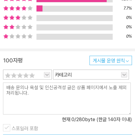
알고 제대로 표현하며 적절하게 다스릴 수 있도록 도와주어야 합니
7.7%
다. 이 시기는 아이들이 자신의 감정이나 충동을 조절하고, 다른 사람
0%
들의 입장에서 공감하며, 도덕을 배우는 때이기도 합니다. 인류에게
0%
평화와 행복을 전하는 틱낫한 스님이 추천한 동화 - 어린이가 스스로
0%
화를 다스려 평온한 마음이 되도록 도와주는 책 화와 같은 강한 감정
을 대하는 여러 가지 방법이 있습니다. 그 중에서도 일생 동안 전쟁과
폭력 속에서 살아오면서도 늘 자비심을 잃지 않고 사람들에게 평화와
100자평
게시물 운영 원칙
행복을 전해 온 틱낫한 스님의 가르침이 이 책에 담겨있습니다. 틱낫
카테고리
한 스님은 화도 손이나 발처럼 우리의 일부라고 했습니다. 그래서 화
를 싫어하거나 혹은 없는 것처럼 억압한다고 화가 해소되지 않습니
다. 오히려 화를 울고 있는 아기라고 생각하고 보듬고 달래라고 하였
습니다. 화가 났을 때는 남을 탓하거나 스스로 자책하기보다 자신의
마음을 다스리는 것이 가장 먼저 할 일이라는 것입니다. 자신의 마음
을 먼저 다스리는 것이 어른만 할 수 있는 일일까요? 그렇지 않습니
현재
0
/280byte (한글 140자 이내)
다. 아이들도 그 방법을 배우면 잘 따라 할 수 있습니다. 마음챙김 명
스포일러 포함
상과 요가를 오랫동안 수행해 온 저자 게일 실버가 그 방법을 재미있