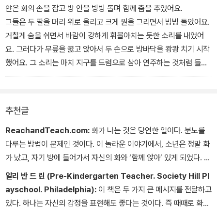
“이리 와. 너에게 보여줄 게 있어.”
얀은 화의 손을 잡고 방 안을 빙빙 돌며 함께 춤을 추었어요.
얀은 가보고 싶었지만, 방 안에 가만히 있으라고 한 할아버지의 말씀
그들은 두 팔을 머리 위로 올리고 크게 원을 그리면서 빙빙 돌았어요.
이 떠올랐어요.
거칠게 숨을 쉬면서 바람이 강하게 휘몰아치는 듯한 소리를 내었어
“잠깐 기다려!” 얀이 말했어요. “어쩌면 우리가 여기서도 무언가를 할
요. 그러다가 무릎을 꿇고 앉아서 두 손으로 방바닥을 쾅쾅 치기 시작
수 있을지도 몰라.”
했어요. 그 소리는 마치 지구를 드럼으로 삼아 연주하는 것처럼 들렸
얀의 화는 돌아서서 털이 북슬북슬한 손을 내뻗었어요. “나도 방금 우
는데, 얀은 그것이 좋았어요.
리가 할 일을 알았어.”
마침내 그들은 잔뜩 지쳐서 가만히 있게 되었어요.
추천글
ReachandTeach.com:
화가 나는 것은 당연한 일이다. 분노를
다루는 방법이 문제인 것이다. 이 놀라운 이야기에서, 소년은 정말 화
가 났고, 자기 방에 들어가서 자신의 화와 ‘함께 앉아’ 있게 되었다. 주
인공은 자신의 화와 함께 앉아 있기만 한 것은 아니다. 소년은 자신의
알리 반 드 린 (Pre-Kindergarten Teacher. Society Hill Pl
화와 수다도 떨고 춤도 추면서 함께 놀았다. 이 이야기는 그야말로 놀
ayschool. Philadelphia):
이 책은 두 가지 큰 메시지를 전달하고
랍고 건전하며 아름다운 보석과 같다.
있다. 하나는 자신의 감정을 표현해도 좋다는 것이다. 즉 때때로 화를
내도 좋다는 말이다. 다른 하나는 아이들이 분노를 긍정적인 통로로