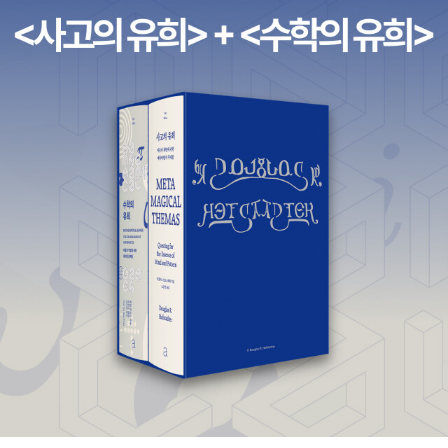
[엄마가 미안해] 책이 오늘따라 눈에 더 들어오는 것일까?군대 이야
기 김종광 지음 / 자음과모음(주) / 2010년 3월남편의 군대 이야기
도 끝이 없는데, 이 책 이야기를 했더니 반기며 주문을 하라고 한다.
과연 어떤 군대 이야기가 나올런지 나도 궁금해진다.북한산 둘레길 -
서울 7대 명산과 수도권 최고 걷기여행 맨 위에 있는 책 제목이 [대한
민국 대표 꽃길 여행] 인데, 한국의 꽃이 그리워서 더욱 읽고 싶은 책
이다. 반면 [북한산 둘레길] 책은 10대 후반과 2대 중반까지 북한산
과 가까이에 살던 나의 추억을 되살리게 하는 책인 듯 싶다.아이랑 함
께 가서 엄마가 대학생 때 가끔 올라갔던 산이라고 이야기해주고 싶
다. 그리고 북한산과 더불어 함께 나온 서울의 7대 명산의 모습도 보
고 싶다.50代에 시작한 4개 외국어 도전기 김원곤 지음 / 맛있는공
부 / 2010년 3월나이 50세에 외국어를 도전한다는 건 정말 굉장하
다. 내 나이에서 몇을 더해야하나?저자의 외국어 도전기와 공부비법
뿐 아니라, 각 언어별로 우리나라 사람들의 입장에서 공부하기에 유
리한 점과 불리한 점을 일목요연하게, 체계적으로 정리해 두었다고
한다. 얼른 읽고 싶은 신간도서이다.먹거리 - 올바르게 먹고 좋은 음