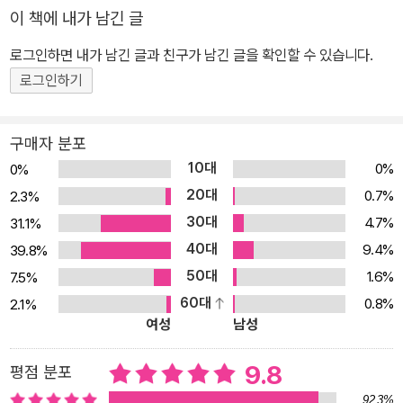
이 책에 내가 남긴 글
정 격분 행동’이라고 하는데 감정적으로 성숙하지 못한 아이들이 이
렇게 행동하는 것은 자연스러운 일입니다. 우리 아이가 화가 났어요
로그인하면 내가 남긴 글과 친구가 남긴 글을 확인할 수 있습니다.
아이들은 어떨 때 화가 날까요? 늦은 밤까지 놀고 싶은데 그만 자라
로그인하기
는 말을 들을 때, 먹고 싶지 않은 음식을 먹어야 할 때, 갖고 싶은 장난
감을 갖지 못하게 할 때 등 셀 수 없이 많습니다. 아이들이 화를 내는
구매자 분포
것은 자신이 원하는 일이 이루어지지 않을 때나 마음에 상처를 입었
10대
0%
0%
을 때입니다. 때로는 무서움을 감추기 위해 화를 내기도 하고, 부끄럽
20대
0.7%
2.3%
고 창피한 감정을 감추기 위해 화를 내기도 하고, 부모님의 관심을 끌
30대
4.7%
31.1%
기 위해 일부러 화를 내기도 합니다. 화가 날 때 어떻게 해야 할까요?
40대
아이가 어떤 이유로 화를 내든지 간에, 부모가 아이에게 버럭 화를 내
9.4%
39.8%
면서 대응하게 되면, 아이는 수시로 화를 내는 공격적인 성격으로 변
50대
1.6%
7.5%
합니다. 반대로 아이에게 무조건 화를 내지 말라고 억누르게 되면, 아
60대
0.8%
2.1%
여성
남성
이는 정당하게 화를 내야 할 상황에서도 화를 내지 못하거나, 겉으로
화를 표현하지 못하는 수동적 공격형의 성격이 될 수 있습니다. 하지
9.8
평점 분포
만, 아이들은 네, 다섯 살 정도가 되면 자신의 감정을 어느 정도 조절
하는 능력이 생깁니다. 이 무렵부터 아이들이 자신의 감정을 바르게
92.3%