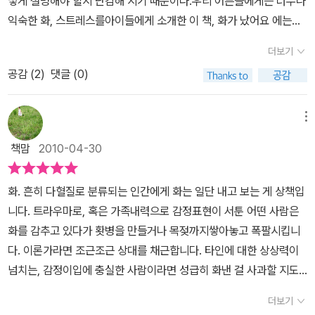
떻게 설명해야 할지 난감해 지기 때문이다.우리 어른들에게는 너무나
다스릴 수 없는 상태가 되면 하나의 인격체로 나를 다스리고자 나타
시선을 사로잡는 울긋불긋 화려한 콜라주가 보여주는그림은책의 핵
익숙한 화, 스트레스를아이들에게 소개한 이 책, 화가 났어요 에는왜
나는 일종의 나의 친구였던 셈이다. 그러한 '화'라는 존재에 대해서 무
심을 보다 생생하게 느끼게 해 줄 것이다
또 독서지도용 학습교재로
아이의 아빠와 엄마는 등장인물로 존재하지 않는지 모르겠지만할아
조건 거부감을 가질 것이 아니라, 하나의 인격체로 인정을 해주고 그
더보기
사용하면 좋을 듯하다.아이들과 함께 주인공 '얀'의 행동에 대해서 이
버지와 손자와의 관계에서 풀어가고 있다.식사 준비가 다 된 상황에
다음에 그 '화'를 어떻게 하면 다스릴 수 있는지 그 방법들에 대해 다
야기하며, 화가 났을 때는 어떻게 하면 좋을지를 이야기하는 것도좋
공감 (
2
)
댓글 (0)
서 손자를 부르는 할아버지...그러나 손자는 좀더 놀고 싶은 마음에 짜
시 되짚어 보자면, '화'가 나서 '화'라는 존재가 커져서 내 몸속에서 나
을 듯싶다.
남녀노소, 어린이를 막론하고 모든 사람이 이 책을 통해서
증이 나기 시작한다.나라면 할아버지보다 더 화가 날 것 같다^^정성
와 철부지마냥 설치고 남들에게까지도 피해를 주고자 할려고 할 때
화가 났을 때, 감정적으로 대처하는 것보다 한 걸음 물러나 자신을 되
들여 차린 밥상을 나몰라라 하는 아이...생각만으로도 밉다^^실제로
메뉴
할아버지는 아이에게 한마디 던져주신다. '네 방으로 가서 너의 화와
돌아 볼 수 있는 마음가짐이우선이라는 점을 깨달았으면 한다.
우리 쌍둥이들이 그렇다~ 쫓아다니며 먹여야 해서 진이 빠진다...그
앉아 있도록 해라' 그리해서 방안에 갇히게 된 화를 달래고 다스리는
책맘
2010-04-30
러다가 아이는 화라는 감정이 형상화된 빨간 악마를 만난다.악마가
여러가지 방법들을 사용하면서 '화'의 모습이 점점 작아져서 없어져
하라는 대로 휘둘렸다가는 화의 노예가 되었겠지만우리의 주인공 꼬
버리는 것을 체험하게 된다. 나중에는 '화'라는 녀석하고 대화하면서
화. 흔히 다혈질로 분류되는 인간에게 화는 일단 내고 보는 게 상책입
마는 이런 저런 이야기를 통해서 주체적으로 화를 자신의 방 안, 즉 아
놀기까지 하는 모습을 보면서 '화'를 너무나 두려워했었던 모습이 기
니다. 트라우마로, 혹은 가족내력으로 감정표현이 서툰 어떤 사람은
이의 내면에서 쫓아낸다.어찌보면 이 책의 내용이 단순한 이야기 같
억나서 책에 나와 있는 그 모습들의 생소함에 놀라기도 하였으나 아
화를 감추고 있다가 홧병을 만들거나 목젖까지쌓아놓고 폭팔시킵니
지만,화라는 것에 휘둘려 생활 전반이 뒤흔들려 본 경험...어른이라면
이가 화를 잘 데리고 놀고 화를 다스리는 모습을 보면서 무언의 자신
다. 이론가라면 조근조근 상대를 채근합니다. 타인에 대한 상상력이
누구에게나 있을 법한 경험이다.내 자신의 마인드 컨트롤을 통해서
감또한 가지게 되는것을 느꼈다. 우리 아이들에게 읽어주었더니 곧바
넘치는, 감정이입에 충실한 사람이라면 성급히 화낸 걸 사과할 지도
마음의 평정을 유지할 수 있다는 교훈...화로 흥분해 있는 아이를 차분
로 화가 나면 책의 내용대로 방안에 들어가서 '화'를 다스리고 활짝 웃
모릅니다.어떤 육아서들은 말합니다. 엄마육아의 큰 헛점이 '화'라고.
히 가라앉혀 스스로 감정을 어루만질 수 있게 하는 과정을 겪으며 우
더보기
는 모습으로 다시금 변화된 모습을 보여주는 아이들의 모습을 보면서
도를 닦으란 말입니까. 한 발 물러서서, 화 안내고 살 수 있겠습니까.