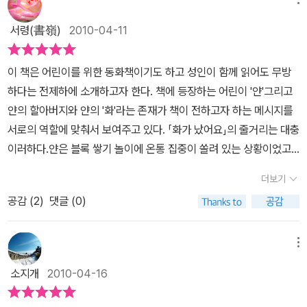
시 내려놓기에 신경을 쓰면서 호흡을 가다듬곤 한다. 이 번에 읽은 이
에 그런 일이 있었노라 이야기하며 얀을 안아준다.책 속에서 이야기
모습을 떠올리니 정말 앞이 깜깜하네요. 그런데 할아버지는 정말 지
동화책 <화가 났어요>를 아이와 함께 읽으면서, 좋아하고 존경하는
한다. 화는 낯선 이가 아니라 어떤 일이 자신의 뜻대로 되지 않을 때
서령(書嶺)
2010-04-11
혜로운 분이에요. 이렇게 말씀하세요.'네 방으로 가서 너의 화와 함께
'틱낫한'스님이 추천한 책이라기에 아주 호감이 갔다. 그리고 한 번도
자신의 안에서 뛰쳐나오는 한 부분이며 자신의 화를 다스리는 것도
앉아 있도록 해라. 할아버지는 네가 차분해져서 얘기를 나눌 수 있을
생각하지 못했던 아이들의 '화'에 대해서 생각해보는 시간이 되었다.
자신임을 깨닫게 한다.전혀 낯선 것이 아니기에 화는 오히려 다스리
이 책은 어린이를 위한 동화책이기도 하고 성인이 함께 읽어도 무방
때 가도록 하마.'얀은 방으로 달려가 펑펑 울어요. 어떻게 화가 나는데
왜내가 '화'가 나는 것은 당연하다고 생각하면서 아이들이 화를 내는
기 쉽고 받아들일 수 있는 것이 아닌가 하는 생각이 들었다.무조건 화
하다는 전제하에 소개하고자 한다.
책에 등장하는 어린이 '얀'그리고
화와 함께 앉아 있을 수 있겠어요? 이 때 새빨간 털복숭이 녀석이 나
일에 대해서는 깊게 생각하지 못했는지 뉘우치는 시간이기도 했다.
를 내어서는 안된다가 아니라 효율적으로 차분하게 자신의 화와 더불
얀의 할아버지와 얀의 '화'라는 존재가 책이 전하고자 하는 메시지를
타나요.바로 <화>예요. <화>는 얀에게 말을 걸면서 자꾸만 나쁜 행
주인공 '얀'의 할아버지처럼 아이의 화를 스스로 다스리고 물리칠 시
어 이야기하고 춤을 추며 스스로 지쳐 가라앉을 때까지 자신을 다스
서로의 역할에 맞춰서 보여주고 있다.
「화가 났어요」의 줄거리는 대충
동과 말을 하자고 유혹해요. 얀은 밖으로 나가자는 <화>의 말을 듣는
간을 준 적이 있었나 생각해 보게 되었다. 늘 부모노릇이 가장 힘들다
리는 마음을 배울 수 있는 책이었다.
이러하다.얀은 블록 쌓기 놀이에 온통 집중이 쏠려 있는 상황이었고,
대신 함께 방 안에서 춤을 추기도 하고 방바닥을 쾅쾅 치기도 했어요.
고 생각하고, 투덜거리면서 정말 제대로 부모노릇을 잘 하지 못하고
할아버지는 얀에게 저녁밥을 먹고 다시 놀이를 하라고 말한다. 하지
그러다가 지쳐서 가만히 있게 되었어요. 둘은 나란히 앉아서 천천히
있다는걸 이렇게 현명한 분들을 만나면 너무도 공감하며 뉘우친다.
더보기
만, 얀은 자신의 놀이를 방해한다는 생각에 투덜거리다가결국 눈물을
숨을 들이마셨다가 천천히 숨을 내쉬었어요. 둘은 친구가 되었어요.
아이들의 짧은 동화책이지만 읽다 보면 어른들이 오히려 더 읽었으면
공감 (
2
)
댓글 (0)
흘리며 화를 내게 된다. 여기서 할아버지는 이렇게 말한다.
'얘야, 화
진정이 된 얀은 할아버지와 이야기해요. '할아버지, 무슨 일이 있었는
좋겠다 싶은 책들이 많다.이 책 역시 기다리지 못하고 아이들을 몰아
가 많이 났구나. 네 방으로 가서 너의 화와 함께 앉아 있도록 해라.할
지 아세요?''알 것 같구나. 네가 너의 화를 잘 보살펴서 너의 화가 멀
대는 어른들, 아이들이 화를 내는 일을 이해하지 못하는 어른들이 먼
아버지는 네가 차분해져서 얘기를 나눌 수 있을 때 가도록 하마. ' p.1
리 가버렸구나.'어른들도 마음 한 구석에는 아직 자라지 못한 철부지
메뉴
저 읽어야 할 책이다.'얀'이 스스로 자신의 화를 만나서 함께 화내고,
3
우리는 이쯤에서 책이 전하고자 하는 핵심을 어렴풋이 짐작할 수
아이가 숨어있어요.마치 <화>로 표현되는 빨간 도깨비처럼요. 잘 다
서서히 화를 줄여 나가고, 결국은 스스로 화를 물리치는 과정들은 아
소지개
2010-04-16
있을 것이다. 많은 부모가 아이가 고집을 부리거나 눈물을 흘리면서
스리지 못하면 그 <화>라는 녀석이 말썽을 부리죠. 말 잘 듣는 착한
이들이 스스로 배워 나가야 할 중요한 부분이다. 살면서 참 화낼 일이
짜증을 낼 경우, 처음에는 다독거리다가 진정이 될 기미가 보이지 않
아이로 만들려면 다독거리고 달래줄 필요가 있어요. 마치 정말 아이