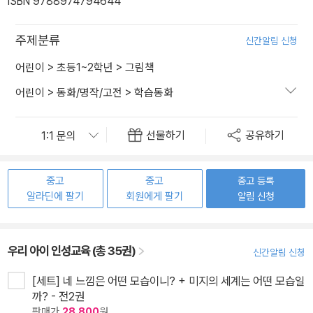
ISBN 9788974794644
주제분류
신간알림 신청
어린이
>
초등1~2학년
>
그림책
어린이
>
동화/명작/고전
>
학습동화
선물하기
공유하기
중고
중고
중고 등록
알라딘에 팔기
회원에게 팔기
알림 신청
우리 아이 인성교육 (총 35권)
신간알림 신청
[세트] 네 느낌은 어떤 모습이니? + 미지의 세계는 어떤 모습일
까? - 전2권
판매가
28,800
원