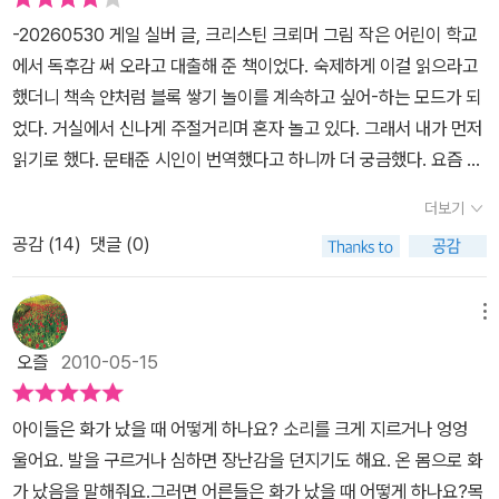
하게 감싸 안아줍니다. 글을 읽는 동안 아이들의 마음에 밝은 눈과 깊
-20260530 게일 실버 글, 크리스틴 크뢰머 그림 작은 어린이 학교
은 생각의 씨앗이 심어질 것입니다. 이 책의 그림은 아이들의 상상력
에서 독후감 써 오라고 대출해 준 책이었다. 숙제하게 이걸 읽으라고
을 자극하면서도 마음을 차분하게 만들어줍니다. 새빨간 털복숭이 괴
했더니 책속 얀처럼 블록 쌓기 놀이를 계속하고 싶어-하는 모드가 되
물의 모습을 선명한 붉은색 비단과 한지를 잘라서 꼴라쥬 기법으로
었다. 거실에서 신나게 주절거리며 혼자 놀고 있다. 그래서 내가 먼저
생동감 있게 표현했습니다. 올이 풀린 비단으로 털이 북슬북슬한 모
읽기로 했다. 문태준 시인이 번역했다고 하니까 더 궁금했다. 요즘 마
습을 표현하고, 손으로 뜯어 붙인 한지의 자연스러운 투박함이 괴물
리오 게임을 하는 작은 어린이는 보스전을 하는데 약속한 시간이 지
더보기
을 무섭다기보다 정겹게 느껴집니다. 색색깔의 비단과 한지를 사용한
나서 끄라고 하면 아직 저장을 못했어요! 하고 소리를 지르며 운다. 악
공감 (
14
)
댓글 (0)
그림을 보면서 아이들도 사물을 다양하게 이용하는 창의력을 발달시
당을 물리치려다 잘 안 되어도 운다. 그러다가 또 익숙해지니 감정 기
키게 됩니다. 부드러운 한지의 색감이 분위기를 차분하게 가라앉혀서
복이 좀 줄었다. 작은어린이는 얀처럼 밥을 먹으라고 하면 지금 하고
마음을 편안하게 정화시켜 줍니다.
있는 이것만 하고요, 지금 보고 있는 이 영상만 보고요, 한다.어른들은
메뉴
어른들 기준으로 밥이 식는다, 어서 앉아서 먹어라 이러고 다그친다.
오즐
2010-05-15
따지고 보면 나도 내 할일 하다가 밥먹어라 해도 꾸무적거리긴 한다.
내가 먹고 싶을 때 내가 먹고 싶은 걸 적당히 먹는다. 스스로 차려먹을
아이들은 화가 났을 때 어떻게 하나요? 소리를 크게 지르거나 엉엉
나이가 되면 알아서 먹어라 해야지만, 지금은 남이 차려주는 밥을 먹
울어요. 발을 구르거나 심하면 장난감을 던지기도 해요. 온 몸으로 화
는 나이이니 먹으랄 때 먹고 치우는 게 맞긴 하다. 화가 옆에 있다 생
가 났음을 말해줘요.그러면 어른들은 화가 났을 때 어떻게 하나요?목