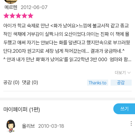
자연스런 감정이다.나를 지키려는 본능의 일로라고 생각한다.그러나,
맘대로~>에서는<화를 내자>란 책의이런 말도전합니다.'당신의 분
메르헨
2012-06-07
화를 잘못 표현하면 나와 내곁의 사람들이 다친다.그렇다고 참기만
노는 사람을 상처주기 위함이 아니라 당신 자신을 지키기 위한 것이
할 수도 없다. 그러면 내가 상하니까.이 책은 화를 어찌 해결할지 그
다. 그리고 기억해 두자. 당신의 화는 당신 자신을, 그리고 세계를 더
아이가 학교 숙제로 만난 <화가 났어요>느낌에 불교서적 같고 종교
방법중 하나를 알려준다.책에서는화를 참으라고 하지 않는다.화와 함
낫게 바꿀 가능성이 있다는 것을.'화를 부정했을 때의 부작용을 자주
적인 색채에 거부감이 살짝.나의 오산이었다.아이는 진짜 이 책에 몰
께 호흡하라고 한다. 가만히...천천히...화를 외면하거나 왜곡, 확대,
경험합니다. 뒤늦게 어떤 식으로든 표출 될 수 있다는 사실을 미천한
두했고 애써 자기는 얀보다는 화를 덜낸다고 했지만속으로 부끄러웠
축소하지 말고 있는 그대로 보라한다.그렇게 하다보면 화는 어느새
경험으로 되새겨봅니다.끊임없는 부부싸움의 주인공들이비난과 비판
단다.200자 원고지로 세장 넘게 적어갔는데... 결과가 궁금하네.^
작아져 사라지게 될 것이다.격정같은 맘이 가라앉을 시간이 필요한가
으로 일관한다는 사실만으로도화를 어떤 식으로 부정하고 은폐하는
^ 얀과 내가 만난 화'화가 났어요'를 읽고2학년 3반 000 엄마와 함
보다.탁닛한 스님은 항상 호흡하고 걸으라 하신다.이 책에서도 같은
지를 엿볼수 있습니다. 비난은 화가지닌 위선입니다. 비난과 비판에
께 책을 읽으며 깜짝 놀랐어요. 주인공 얀이 나랑 정말 닮았어요. 엄마
이야기를 한다고 생각한다.화가 나는 이유가 밖에 있을 수도 있다.그
더보기
는 방어가 뒤따릅니다. 내 말이 모두 옳아도 상대의 마음은 이미 닫혀
도 웃고 나도 웃었지만 사실 나는 속으로 부끄럽기도 했어요.엄마도
렇더라도화를 내고 안내고는 나의 의지일 것이다.화로 해결되는 일은
있습니다. 아이와의 대화법을 선전하는 책들에서 일관되게 등장하는
공감 (
0
)
댓글 (0)
내가 화를 내면 화가 가라앉도록 방에 들어가서 기다리라고, 나중에
없다고 생각한다.호흡하고 가라앉히고 침착하게 내가바라는 것을 얘
화법은 아이의 마음을 읽어 주라는 것입니다. '아. 우리OO가 화가 났
말하자고 하세요. 처음엔 더 화가 나고 엄마가 밉고 그랬는데 시간이
기할 수 있는 날이 빨리 왔으면...좋겠다.또한 화의궁극적인 해결법은
구나' 하지만 제게는 이것 또한 부모가 우의에 있다는 암시 같아서 거
좀 지나면 괜찮아져요. 내 안에도 빨간 털복숭이 화가 사는게 분명해
용서일 것이다.너와 내가 평화로와지는 지름길...
꾸로 제 마음을 전하려고 노력합니다. 서영이가 그래서 엄마는 속상
쓰기
마이페이퍼 (1편)
요. 털복숭이는 이상하고 무섭게 생겼어요. 하지만 얀이 털복숭이랑
해.화가 나려고 해. 기분이 안 좋아. 좋은 방법인지는확신할 수 없습니
즐겁게 놀면서 털복숭이는 작아져서 나중에는 사라져버려요. 얀과 내
다.일단 화가 나면 '내가 왜 화를 내고 있지'를 먼저 생각해봅니다.거
올리브
2010-03-18
메뉴
가 만난 화는 다른 모습이고 내 눈에 빨간 털복숭이는 보이지 않지만
기까지는 다다르지도 못할만큼 화가 났다면 '내가 화를 내고 있구