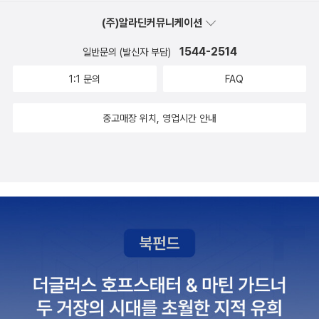
다운 우리 나라. 이 책으로나마 위안을 받으면 좋겠다. 나중에 한국에
(주)알라딘커뮤니케이션
가게되면 꼭 찾아가보련다.세상에서 가장 불가사의한 고대지도 지난
번에 나온 세상에서 가장 쉬운 수학지도 책을 보고 찜해두었는데, 이
1544-2514
일반문의 (발신자 부담)
번에 새로운 시리즈가 나왔다.고대 지도. 워낙 이런 스타일의 책을 좋
1:1 문의
FAQ
아하는지라 당장 사서 보고 싶다.이번에 나온 [축구하는 여자] 책을
보니 [야구 하는 여자]랑 시리즈라는 것을 알았다. 이런 시리즈의 책
중고매장 위치, 영업시간 안내
이 많이 나와서, 스포츠에 대해서 재미있고 알기 쉽게 풀어주었으면
좋겠다. [베이스볼 2010]도 재미있을 것 같다. 게다가 프로야구 시즌
이 돌아왔으니까 ^^언제나 관심을 가게 만드는 공부 관련 책들도 신
간이 나왔다. 그 중에서 [생각을 바꾸면 수학도 재밌다] 책은 꼭 읽어
보고 싶다.새로나온 청소년 문고들은 언제나 관심의 대상이 된다. 우
리 아이도 곧 있으면 읽게 될 책들.엄마가 미안해 김재은.구동조.김병
수 지음 / 21세기북스(북이십일) / 2010년 3월나도 힘들거나 지칠
땐 아이에게 유독 짜증을 낸다. 내 아이에겐 타인보다 유독 더 한 것
같다. 오히려 더욱 사랑을 쏟고 잘해줘야하는데... 아이 역시 '왜 엄마
는 나한테만 화를 내?' 하고 물을 때가 있다. 아직 부족한 엄마라서,