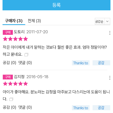
등록
는 동화로 꾸몄습니다. 자, 우리의 주인공 얀은 어떻게 화를 달래고 자
신의 마음을 다스렸을까요? 우리의 주인공 얀은 어떻게 했을까요?
얀의 할아버지는 얀에게 블록 쌓기 놀이를 그만하고 함께 저녁을 먹
구매자 (3)
전체 (3)
자고 말합니다. 계속 놀고 싶었던 얀은 할아버지의 말씀을 따르고 싶
도토리
2011-07-20
지 않았지요. 하지만 얀은 아무 말도 못하고 눈물만 뚝뚝 흘리면서 큰
메뉴
소리로 울고 맙니다. 그러자 할아버지가 얀에게 자기 방으로 돌아가
작은 아이에게 내가 말하는 것보다 훨씬 좋은 효과. 엄마 정말이야?
서 ‘화와 함께 앉아있어라.’ 하고 말씀합니다. 방으로 들어간 얀에게
하고 묻네요.
새빨간 털투성이 괴물이 갑자기 나타났습니다. 그 괴물은 얀의 화였
공감 (
0
)
댓글 (0)
습니다. 얀과 새빨간 털투성이 화는 함께 이야기를 나누고 손을 맞잡
고 춤을 추고, 방바닥을 쾅쾅 두드리기도 합니다. 그러면서 조금씩 진
김지정
2016-05-18
정된 얀은 바닥에 편안하게 앉아서 천천히 깊이 숨을 쉬면서 점점 화
메뉴
를 가라앉히고 기분이 좋아지게 됩니다. 얀이 자기가 화가 났다는 것
을 알아차리게 되자, 화를 긍정적으로 표현하게 되었고, 차츰 마음을
아이가 좋아해요. 분노라는 감정을 마주보고 다스리는데 도움이 됩니
편안하게 만드는 방법을 알게 되는 과정을 표현하였습니다. 어른도
다.
그렇지만, 아이들도 자신의 감정상태를 알아차리게 되면 그 감정에
공감 (
0
)
댓글 (0)
대한 통제력이 생기게 됩니다. 화가 난 것을 알아차리고 나자, 스스로