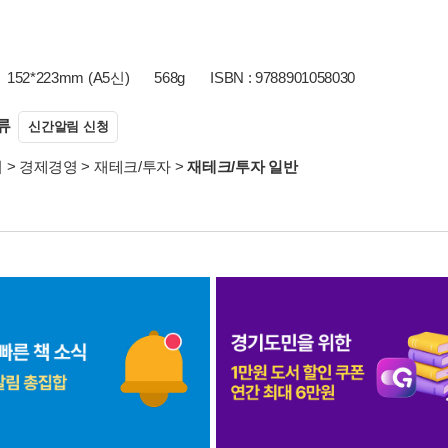
152*223mm (A5신)
568g
ISBN : 9788901058030
류
신간알림 신청
서
>
경제경영
>
재테크/투자
>
재테크/투자 일반