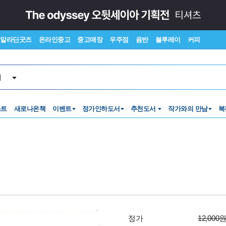
알라딘굿즈
온라인중고
중고매장
우주점
음반
블루레이
커피
서
스트
새로나온책
이벤트
정가인하도서
추천도서
작가와의 만남
북
정가
12,000