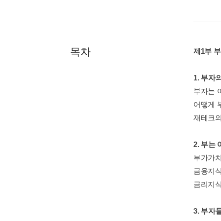
목차
제1부 
1. 부
부자는 
어떻게 
재테크의
2. 부
부가가치
금융지식
금리지식
3. 부