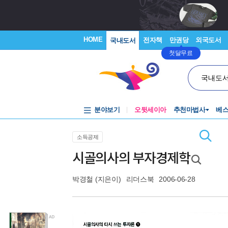
HOME
전자책
만권당
외국도서
국내도서
첫달무료
국내도
분야보기
오뒷세이아
추천마법사
베
소득공제
시골의사의 부자경제학
박경철
(지은이)
리더스북
2006-06-28