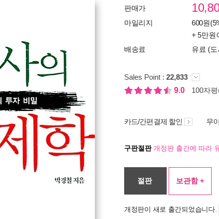
10,8
판매가
마일리지
600원(5
+ 5만원
배송료
유료 (도
Sales Point :
22,833
9.0
100자평(
카드/간편결제 할인
무이
구판절판
개정판 출간에 따라 
절판
보관함 +
개정판이 새로 출간되었습니다.