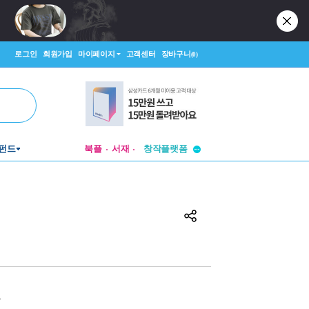
로그인
회원가입
마이페이지
고객센터
장바구니
(0)
투비컨티뉴드
창작플랫폼
펀드
북플
서재
투비컨티뉴드
원