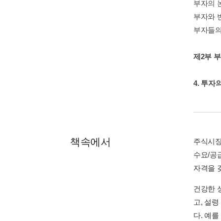
부자의 
부자와 
부자들의
제2부 
4. 투자
책속에서
주식시장
수요/공
자격을 
건강한 
고, 설
다. 예