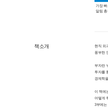
가장 빠
알림 
책소개
현직 외
풍부한 
부자란 
투자를 
경제학을
이 책에
어떻게 
3부에는