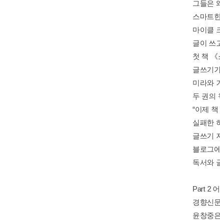
그들은 
스마트한
마이클 
글이 쓰
첫 책 
글쓰기가
미라와 
두 권의
“이제 책
실패한 
글쓰기 
블로그에
독서와 
Part 
경향신문
윤창중은