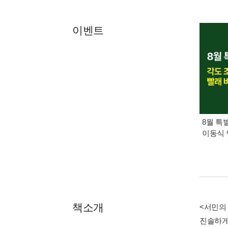
이벤트
8월 특
이동식 
책소개
<서민의
진솔하게