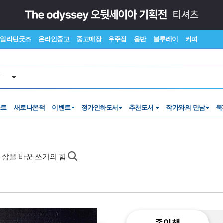
알라딘굿즈
온라인중고
중고매장
우주점
음반
블루레이
커피
서
스트
새로나온책
이벤트
정가인하도서
추천도서
작가와의 만남
북
 삶을 바꾼 쓰기의 힘
종이책