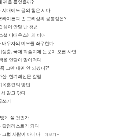
왜 펜을 들었을까?
 시대에도 글의 힘은 세다
크라이튼과 존 그리샴의 공통점은?
고 싶어 안달 난 청년
《소설 마태우스》의 비애
 배우자의 미모를 좌우한다
기생충, 국제 학술지에 논문이 오른 사연
 책을 연달아 말아먹다
 좀 그만 내면 안 되겠니?”
하산, 한겨레신문 칼럼
지옥훈련의 방법
서 갈고 닦다
글쓰기
2 어떻게 쓸 것인가
 칼럼리스트가 되다
 그럴 사람이 아니다
더보기