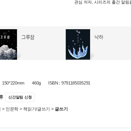
관심 저자, 시리즈의 출간 알
150*220mm
460g
ISBN : 9791185035291
류
신간알림 신청
서
>
인문학
>
책읽기/글쓰기
>
글쓰기