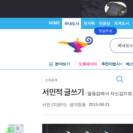
HOME
전자책
만권당
외국도서
국내도서
첫달무료
국내도
분야보기
오뒷세이아
추천마법사
베
소득공제
서민적 글쓰기
- 열등감에서 자신감으로,
서민
(지은이)
생각정원
2015-08-31