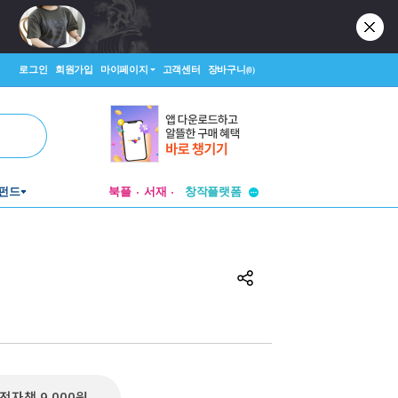
로그인
회원가입
마이페이지
고객센터
장바구니
(0)
투비컨티뉴드
창작플랫폼
펀드
북플
서재
투비컨티뉴드