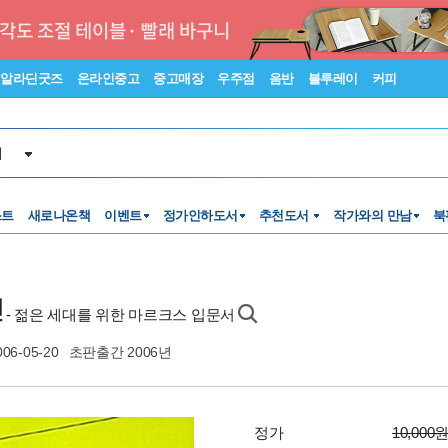
알라딘굿즈
온라인중고
중고매장
우주점
음반
블루레이
커피
서
스트
새로나온책
이벤트
정가인하도서
추천도서
작가와의 만남
북
언
- 젊은 세대를 위한 마르크스 입문서
006-05-20
초판출간 2006년
정가
10,000