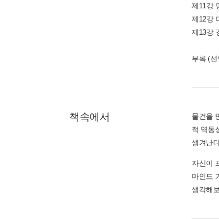
제11강
제12강
제13강
부록 (선
책속에서
물건을 
적 역동
생겨난다.
자신이 
마인드 
생각해보