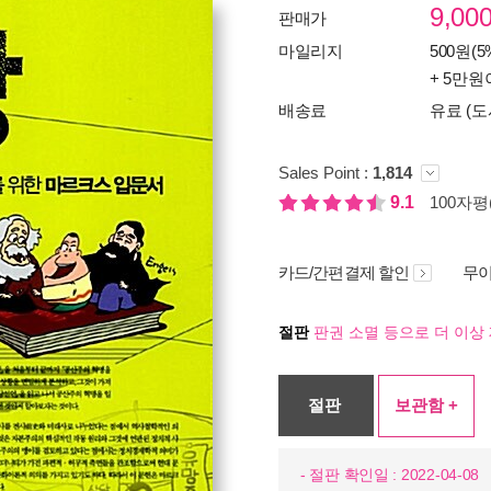
9,00
판매가
마일리지
500원(5
+ 5만원
배송료
유료 (도
Sales Point :
1,814
9.1
100자평(
카드/간편결제 할인
무이
절판
판권 소멸 등으로 더 이상 
절판
보관함 +
- 절판 확인일 : 2022-04-08