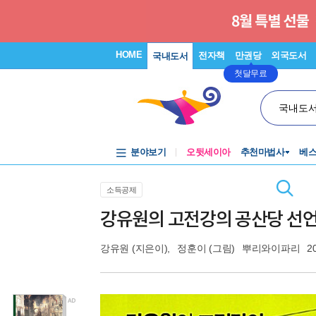
HOME
전자책
만권당
외국도서
국내도서
첫달무료
국내도
분야보기
오뒷세이아
추천마법사
베
소득공제
강유원의 고전강의 공산당 선
강유원
(지은이),
정훈이
(그림)
뿌리와이파리
2