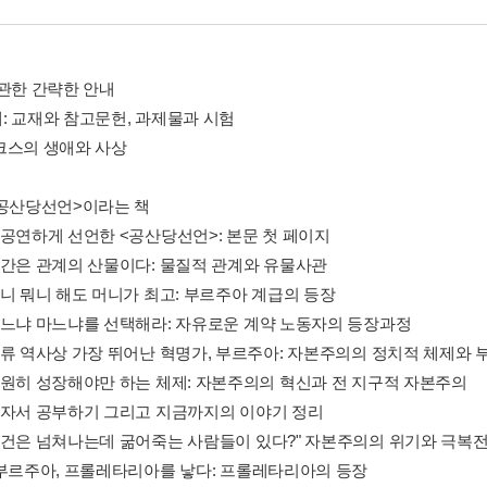
 관한 간략한 안내
: 교재와 참고문헌, 과제물과 시험
크스의 생애와 사상
<공산당선언>이라는 책
공공연하게 선언한 <공산당선언>: 본문 첫 페이지
인간은 관계의 산물이다: 물질적 관계와 유물사관
뭐니 뭐니 해도 머니가 최고: 부르주아 계급의 등장
굶느냐 마느냐를 선택해라: 자유로운 계약 노동자의 등장과정
인류 역사상 가장 뛰어난 혁명가, 부르주아: 자본주의의 정치적 체제와
영원히 성장해야만 하는 체제: 자본주의의 혁신과 전 지구적 자본주의
혼자서 공부하기 그리고 지금까지의 이야기 정리
물건은 넘쳐나는데 굶어죽는 사람들이 있다?" 자본주의의 위기와 극복
 부르주아, 프롤레타리아를 낳다: 프롤레타리아의 등장