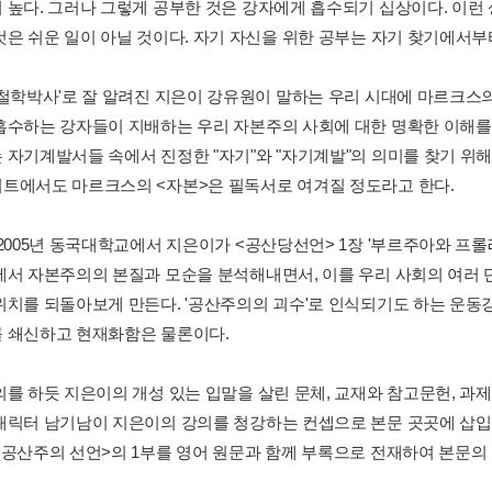
 높다. 그러나 그렇게 공부한 것은 강자에게 흡수되기 십상이다. 이런
은 쉬운 일이 아닐 것이다. 자기 자신을 위한 공부는 자기 찾기에서부터 
 철학박사'로 잘 알려진 지은이 강유원이 말하는 우리 시대에 마르크스
흡수하는 강자들이 지배하는 우리 자본주의 사회에 대한 명확한 이해를 
 자기계발서들 속에서 진정한 "자기"와 "자기계발"의 의미를 찾기 위
트에서도 마르크스의 <자본>은 필독서로 여겨질 정도라고 한다.
 2005년 동국대학교에서 지은이가 <공산당선언> 1장 '부르주아와 프
에서 자본주의의 본질과 모순을 분석해내면서, 이를 우리 사회의 여러 
위치를 되돌아보게 만든다. '공산주의의 괴수'로 인식되기도 하는 운
 쇄신하고 현재화함은 물론이다.
의를 하듯 지은이의 개성 있는 입말을 살린 문체, 교재와 참고문헌, 과
캐릭터 남기남이 지은이의 강의를 청강하는 컨셉으로 본문 곳곳에 삽
<공산주의 선언>의 1부를 영어 원문과 함께 부록으로 전재하여 본문의