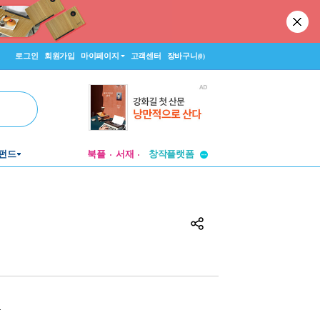
로그인
회원가입
마이페이지
고객센터
장바구니
(0)
투비컨티뉴드
창작플랫폼
펀드
북플
서재
투비컨티뉴드
원