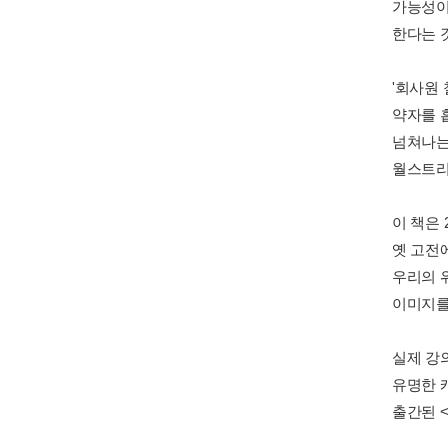
가능성이
한다는 것
'회사원
약자를 
넘쳐나는
월스트리
이 책은
옛 고전
우리의 
이미지를
실제 강
유명한 
출간된 