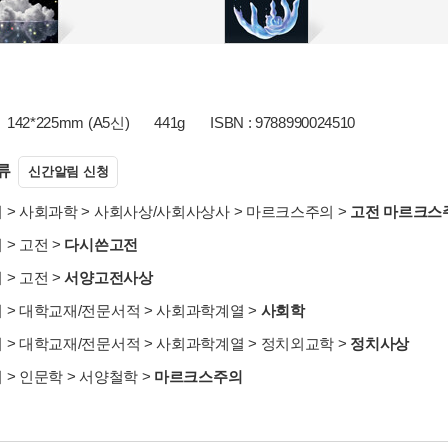
142*225mm (A5신)
441g
ISBN : 9788990024510
류
신간알림 신청
서
>
사회과학
>
사회사상/사회사상사
>
마르크스주의
>
고전 마르크스
서
>
고전
>
다시쓴고전
서
>
고전
>
서양고전사상
서
>
대학교재/전문서적
>
사회과학계열
>
사회학
서
>
대학교재/전문서적
>
사회과학계열
>
정치외교학
>
정치사상
서
>
인문학
>
서양철학
>
마르크스주의