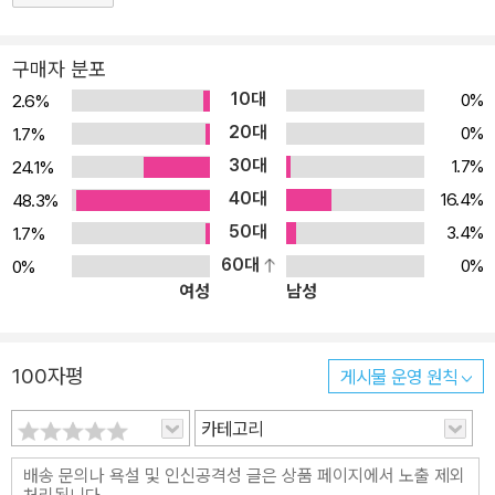
품에서도 ‘요정마을’이라는 환상적인 이야기 안에서 겉모습으로 사람
을 판단하고, 너를 위한다고 말하지만 실상은 나를 위해 행동하는 우
구매자 분포
리의 모습을 돌아보게 한다. 환상적인 이야기의 단골손님인 요정과
10대
0%
2.6%
소녀들의 우정 이야기라는 설정이 새로울 수 있을까? 이 책에 관한
20대
0%
1.7%
한 그것은 기우이다. 여러 권위 있는 기관에 선정된 것으로도 입증됐
30대
1.7%
24.1%
듯이, 이야기를 풀어가는 능력과 그 안에 담긴 주제의식은 결코 간단
40대
하지 않다. 작가는 어느 엄마가 보더라도 자기 아이와는 사귀게 하고
16.4%
48.3%
싶지 않은 한 소녀 사라케이트를 등장시켜서, 우리가 불량하고 불쌍
50대
3.4%
1.7%
하게 보는 사람은 정말 그런 사람인가, 보기 좋은 것이 옳기도 한 것인
60대
0%
0%
여성
남성
가, 눈에 보이는 것과 귀에 들리는 것을 그대로 받아들여도 좋은가라
는 질문을 던진다. 그러나 이런 질문들은 직접적이거나 무겁게 전달
되지 않는다. 친구와 엄마의 걱정 때문에 다가갈락 말락 사라케이트
100자평
게시물 운영 원칙
에게 다가가는 힐러리와 사라케이트의 대화, 우정, 요정들의 특징을
통해 은근하면서도 새록새록 깊이 있게 독자들의 마음을 파고든다.
카테고리
사라케이트는 낙제를 해서 다시 4학년에 다니게 된 열두 살 소녀다.
조그맣고 바싹 마른 몸에 버린 장화를 신고 다닐 뿐 아니라 거칠기까