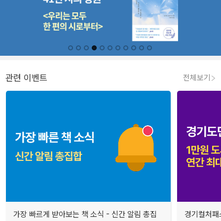
관련 이벤트
전체보기
가장 빠르게 받아보는 책 소식 - 신간 알림 총집
경기컬처패스