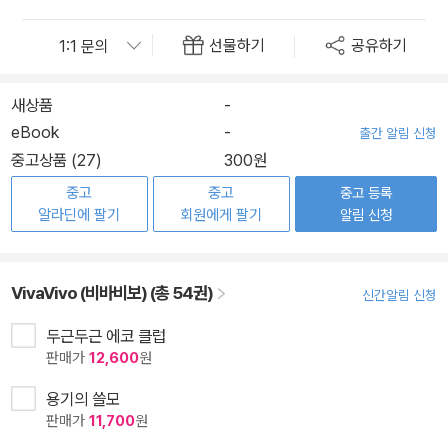
선물하기
공유하기
새상품
-
eBook
-
출간 알림 신청
중고상품 (27)
300원
중고
중고
중고 등록
알라딘에 팔기
회원에게 팔기
알림 신청
VivaVivo (비바비보) (총 54권)
신간알림 신청
두근두근 에코 클럽
판매가
12,600
원
용기의 쓸모
판매가
11,700
원