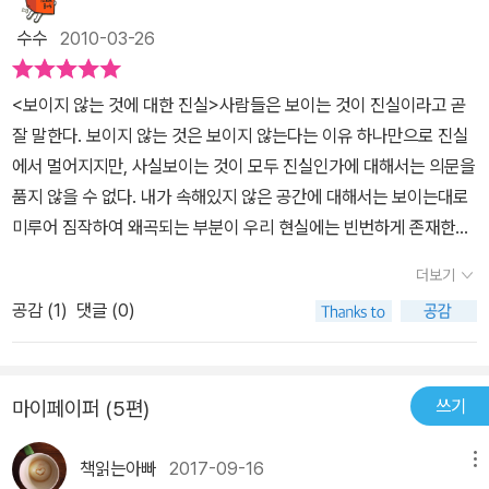
다. 처음 사라케이트를 알게 된 그곳에서 지나간 시간들을 떠올리며,
수수
2010-03-26
사라케이트가 알려 준 요정 이야기가 하나같이 사라케이트 자신의 이
야기였다는 것을 깨닫는다. 요정은 사라케이트를 대변하는 존재였던
<보이지 않는 것에 대한 진실>사람들은 보이는 것이 진실이라고 곧
것이다. 힐러리는 새롭게 보수되고 단장되는 옆집을 바라보다가 요정
잘 말한다. 보이지 않는 것은 보이지 않는다는 이유 하나만으로 진실
마을을 자기 집 뒤뜰로 옮기기로 마음먹는다. 보이는 것이 진리인 세
에서 멀어지지만, 사실보이는 것이 모두 진실인가에 대해서는 의문을
상에서 다르게 살기를 선택한 두 소녀 범죄자인 아빠와 아이를 방치
품지 않을 수 없다. 내가 속해있지 않은 공간에 대해서는 보이는대로
하는 엄마(사람들의 얘기에 따르자면) 사이에서 되는 대로 입고, 먹
미루어 짐작하여 왜곡되는 부분이 우리 현실에는 빈번하게 존재한다.
고, 행동하는 사라케이트. 주워 온 장화를 신고, 허여멀건 죽에 설탕을
이 책 속의 두 소녀 역시 보이는 것과 보이지 않는 것의 경계에서 자신
뿌려 들이켜고, 으르렁거리며 사람들을 밀쳐내는 사라케이트는 친구
더보기
들의 진실에 대해서 이야기하고 있다. 물론 다른 사람들에게는 왜곡
도, 믿어 주는 사람도 없다. 집도 주인을 닮아서 엉망이다. 뒤뜰에는
공감 (
1
)
댓글 (0)
되어 보이지만 마음이 통한 두 소녀에게는 보이는 것을 뛰어넘어 보
잡풀과 엉겅퀴가 무성하고, 유리 조각이며 철사며 시커먼 타이어가
이지 않는 것의 진실을 교감할 수 있다.아직까지 한번도 보지 못한 요
나뒹군다. 집 안도 변변한 가구 하나 없이 텅 비어 있어 괴기스러울 정
정들의 정원을 보게 된다면 당신은 믿을 것인가? 믿지 않을 것인가?
도다. 튼튼한 사과나무와 멋지게 기둥을 타고 올라가는 아이비, 온 동
쓰기
마이페이퍼 (5편)
힐러리는 사라케이트의 정원에서 요정의 마을과 첫 대면을 하게 된
네 새들이 몰려와서 헤엄을 치고, 다람쥐와 청솔모까지 미역을 감으
다. 물론 전적으로 사라케이트가 요정의 마을이라고 설명하는 것이지
러 올 정도로 잘 정돈된 힐러리네 정원과 대비되어 더욱 음산해 보인
책읽는아빠
2017-09-16
메뉴
만. 힐러리 역시 보통 아이들처럼 진짜?가짜?라는 마음이 오락가락
다. 그러나 겉으로는 불량하고 다른 사람들과 어울릴 자격이 없어 보