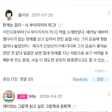
의 책. 영어로도 꼭 사서 읽고 싶은 책이다. 좀 더 정확히 말하면 영어
년의 삶을 조명한 『굿바이, 찰리』, 홀로코스트 당시 버려진 9살 소녀
aul Fleischman Homesick: My Own Story : Jean Fritz Swe
책을 우리 아이가 읽었으면 하는 것이겠지만...2010년 3,4월에 출시
의 생존기를 다룬 『바람에게 부탁했어』가 독자들의 호평을 받으며 테
et Whispers, Brother Rush : Virginia Hamilton ☆ Dear Mr. H
올리브
2011-07-25
메뉴
된 책들. 뉴베리 수상작품들이라 눈빠지게 기다리고 있는 책인데 조
마 문학으로 자리를 잡았다. 《비바비보》 시리즈의 열 번째 책인 이 책
enshaw : Beverly Cleary [1984] The Sign of the Beaver : El
금만 더 기다리면 보다 저렴하게 구입할 수 있을 것 같다. [정정당당
『우리 옆집에 요정이 산다』는 겉모습으로 사람을 판단하고, 너를 위
한계는 없다 - 닉 부이치치의 허그!
izabeth George Speare A Solitary Blue: Cynthia Voigt Sug
스포츠톼 올림픽] 책 역시 처음나왔을 때부터 눈도장을 찍어놓았다.
한다고 말하지만 실상은 나를 위해 행동하는 우리의 모습을 풍자하고
지인으로부터 [닉 부이치치의 허그] 책을 소개받았다. 태어날 때부터
aring Time : Kathryn Lasky The Wish Giver: Three Tales of
자꾸 미루다보니 아직도 구입을 못했는데 조만간 구간도서가 될 듯
있다. 사라케이트는 아픈 엄마를 방치한 독한 계집애라는 오명을 뒤
팔다리가 없는 장애를 딛고 일어서 멋진 삶을 사는 그의 모습에 정말
Coven Tree : Bill Brittain ☆ The Hero and the Crown : Robi
하여 무척 기쁘다. 나온지 얼마 안 된 것 같은데 벌써 1년 반이나 지났
집어쓴 채 친척 집으로 보내지고, 엄마는 병원으로 보내진다. 사라케
얼마나 놀랐던지~ 게다가 신앙인이기에 더더욱 그의 모습이 좋아보
n McKinley [1985] Like Jake and Me : Mavis Jukes The Mo
다니 시간은 정말 빨리 간다. 정정당당 스포츠와 올림픽 베네딕트 마
이트가 우려한 일이 현실로 벌어진 것이다. 소녀는 평범한 사람들은
였던 것 같다.얼굴만 보면 절대 장애를 지닌 사람으로 보기 어려울 듯
ves Make the Man : Bruce Brooks One-Eyed Cat : Paula F
티유 외 지음, 김옥진 옮김, 오렐리앙 데바 그림 / 상수리 / 2010년 2
자기들과 다른 방식으로 산다든지 몸이 불편한 이들을 싫어한다는 사
해맑게 웃는 표정, 사실 이 정도면 굉장히 잘생겼다고도 할 수 있는 외
ox ☆ Sarah, Plain and Tall : Patricia MacLachlan [1986] Co
월[빨리 높이 멀리 달려라 육상 이야기]는 스포츠 종목 중 육상경기에
실을 잘 알고 있었다. 작가는 정원도, 요정도, 사라케이트도 원하는 돌
모를 지닌 닉 부이치치를 영상 속으로 만나며, 얼른 이 책을 다 읽어보
mmodore Perry In the Land of the Shogun : Rhoda Blumbe
더보기
대해서 보다 자세히 알 수 있을 것 같아서 함께 읽고 싶은데, 이제 막
봄의 방식이 있었다는 사실을 통해, 우리가 불쌍하다고 말하는 사람
리란 결심을 했다.사실 제목은 익히 들어 알고 있었지만, 그동안은 이
rg Dogsong : Gary Paulsen ☆ The Whipping Boy : Sid Fleis
공감 (
12
)
댓글 (0)
나온 따끈따끈한 신간이니, 또 다시 1년 6개월을 기다리긴 어려울 듯.
들은 우리가 그렇게 보기 때문이 아닐까, 그들이 원하는 것 이상을 좌
책을 꼭 읽어보고 싶은 생각이 없었으니 어제를 기점으로 달라졌다.
chman [1987] A Fine White Dust : Cynthia Rylant On My H
그냥 [정정당당 스포츠와 올림픽] 책과 함께 구입해야겠다. 빨리 높이
지우지하려는 것이야말로 그들의 삶을 무질서하게 흐트러뜨리는 것
당장이라도 책을 펼쳐서 읽고 싶지만, 그렇게 할 수 없는 여건이 아쉬
onor : Marion Dane Bauer Volcano: The Eruption and Heali
멀리 달려라 육상 이야기 김화성 지음, 최환욱 그림 / 상수리 / 2011
이 아닐까, 엄마와 함께 사는 것과 돌봄을 받을 수 있는 곳으로 보내지
운 지금. 이 책의 리뷰들을 읽으면서 얼른 내 손에 [닉 부이치치의 허
Willy
2008-04-22
메뉴
ng of Mount St. Helens : Patricia Lauber ☆ Lincoln: A Phot
년 8월 이웃집 꼬마 아이가 왜 요즘 월드컵 축구를 하지 않냐고 묻는
는 것 중 어떤 것이 사라케이트에게 더 필요한 것이었을까라는 답하
그]를 올려놓으리라 다짐한다.지금 내가 처한 건 닉 부이치치의 삶에
obiography : Russell Freedman [1988] After The Rain : Nor
재미있는 그림책 읽고 싶은 그림책과 동화책
다. 어려서 그런지 아직 올림픽 경기나 월드컵 경기가 언제 열리는지,
기 쉽지 않은 물음을 던진다. 여러 권위 있는 기관에 선정됨으로써 입
비하면 아무것도 아닌 듯.보다 밝고 긍정적인 삶을 사는 나 자신이 되
ma Fox Mazer Hatchet : Gary Paulsen ☆ Joyful Noise: Po