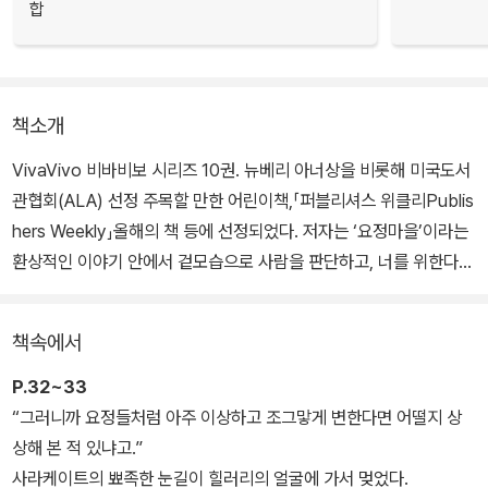
합
책소개
VivaVivo 비바비보 시리즈 10권. 뉴베리 아너상을 비롯해 미국도서
관협회(ALA) 선정 주목할 만한 어린이책,「퍼블리셔스 위클리Publis
hers Weekly」올해의 책 등에 선정되었다. 저자는 ‘요정마을’이라는
환상적인 이야기 안에서 겉모습으로 사람을 판단하고, 너를 위한다고
말하지만 실상은 나를 위해 행동하는 우리의 모습을 돌아보게 한다.
책속에서
친구와 엄마의 걱정 때문에 다가갈락 말락 사라케이트에게 다가가는
힐러리와 사라케이트의 대화, 우정, 요정들의 특징을 통해 은근하면
P.32~33
서도 깊이 있게 독자들의 마음을 파고든다. 규범과 잣대 속에 창의력
“그러니까 요정들처럼 아주 이상하고 조그맣게 변한다면 어떨지 상
도, 가치도 인정받지 못했던 소녀와 아이러니하게도 그 소녀를 통해
상해 본 적 있냐고.”
세상 보는 밝은 눈을 얻은 또 한 소녀의 이야기가 환상적인 요정마을
사라케이트의 뾰족한 눈길이 힐러리의 얼굴에 가서 멎었다.