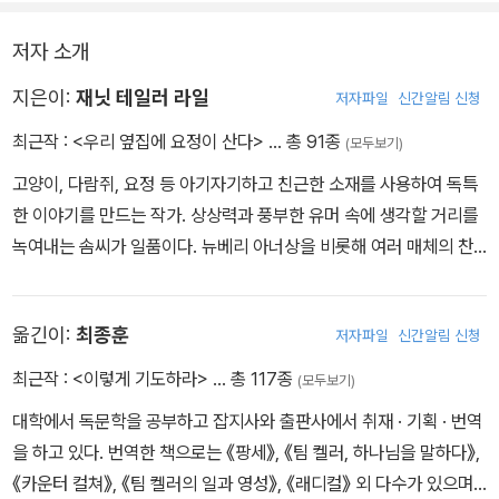
않다는 거지.”
저자 소개
지은이:
재닛 테일러 라일
저자파일
신간알림 신청
최근작 :
<우리 옆집에 요정이 산다>
… 총 91종
(모두보기)
고양이, 다람쥐, 요정 등 아기자기하고 친근한 소재를 사용하여 독특
한 이야기를 만드는 작가. 상상력과 풍부한 유머 속에 생각할 거리를
녹여내는 솜씨가 일품이다. 뉴베리 아너상을 비롯해 여러 매체의 찬
사를 받은『우리 옆집에 요정이 산다』(Afternoon of the Elves)는
요정이 사는 마을을 이야기 안으로 불러들여 겉모습으로 사람을 판단
옮긴이:
최종훈
저자파일
신간알림 신청
하고, 너를 위한다고 말하지만 실상은 나를 위해 행동하는 우리의 모
습을 풍자하고 있다.
, ,
등 수많은 이야기책을 펴냈으며 로즈아일랜드
최근작 :
<이렇게 기도하라>
… 총 117종
(모두보기)
바닷가에 살고 있다.
대학에서 독문학을 공부하고 잡지사와 출판사에서 취재 · 기획 · 번역
을 하고 있다. 번역한 책으로는 《팡세》, 《팀 켈러, 하나님을 말하다》,
《카운터 컬쳐》, 《팀 켈러의 일과 영성》, 《래디컬》 외 다수가 있으며,