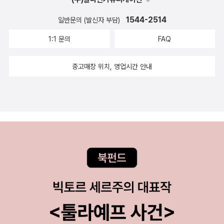
들 / 2005년 2월 아빠가 해줘! 미쉘 바케스 그림, 나딘 브렝콤므 글,
받거나 쇼핑을 할 때에도 싱가포르 옛날 화폐를 받게 되면 뛸 듯이 기
민음사 / 2011년 7월이 책의 저자 권지예 씨는 이상문학상, 동인문학
최윤정 옮김 / 바람의아이들 / 2005년 4월 하나도 안 심심해 마갈리
뻐하는 우리 아이. 호주가 국적인 친구가 방학동안 호주에 다녀온다
1544-2514
일반문의 (발신자 부담)
상 수상 작가라고 한다. 아직 작가의 작품을 한 권도 읽지 못했는데,
보니올 지음, 최윤정 옮김 / 바람의아이들 / 2006년 1월닭들이 이상
고 했을 때, 선물 대신에 호주 지폐와 동전을 가져다 달라고 부탁했다.
유혹을 계기로 작가의 작품을 맛보고 싶다.아래는 신간 서적 중에 눈
1:1 문의
FAQ
해 브루스 맥밀란 글, 귀넬라 그림, 최윤정 옮김 / 바람의아이들 / 20
부루나이 지폐와는 1:1로 통용되는 싱가포르인지라, 간혹 슈퍼에서
에 띄는 책들을 모아보았다. 여름이 가기 전에 주문해서 읽을 수 있으
07년 2월파리의 휴가 구스티 글 그림, 최윤정 옮김 / 바람의아이들 /
브루나이 지폐를 내는 사람들을 보게 되면 싱가포르 달러와 맞바꾸기
면 좋겠는데...야구를 좋아하는데 여기서 한국 프로야구 중계를 생생
중고매장 위치, 영업시간 안내
2007년 7월머리안 자를 거야! 엘리비아 사바디어 글·그림, 최윤정
도 했다. 쇼핑몰에서 세계여러나라 지폐를 파는 곳을 가게 되면, 특이
하게 보지 못하는 아쉬움을 갖고 있다. 늘 문자중계만 보며, 한국에 가
옮김 / 바람의아이들 / 2007년 12월꼬마 아이를 먹을래 실비안 도니
한 지폐를 좀 더 비싼 돈을 주고 구입하기도 했다. 이렇게 모인 지폐와
게 되면 우리 아이랑 나란히 야구복을 입고 경기장을 찾으리라 생각
오 글, 도르테 드 몽프레 그림, 최윤정 옮김 / 바람의아이들 / 2008년
동전이 꽤 된다. 심지어 음식점에서 Donation 상자에 있는 동전을
하고 있다.그래서인지 오쿠다 히데오의 책 [야구를 부탁해]와 전 야구
3월
싱가포르 동전이랑 교환하기도 했다.우리 아이는 나중에 이 화폐를
선수 양준혁 씨의 책이 더욱 궁금해진다.양준혁 지음 / 중앙books
모아서 멋진 책을 만들고 싶다고 한다.그런데 문제는 싱가포르에서
(중앙북스) / 2011년 7월뛰어라! 지금이 마지막인 것처럼 야구를 부
발행하는 1000달러와 10000달러(한화 90만원과 900만원 정도)
탁해 오쿠다 히데오 지음, 김난주 옮김 / 재인 / 2011년 7월먹는 이야
짜리 지폐도 그 책에 꼭 넣어야 한단다.'엄마, 나중에 꼭 1000달러짜
기 김영진 그림, 고대영 글 / 길벗어린이 / 2011년 7월언제 읽어도 재
리는 한 장 줄거지?' 하고 눈을 동그랗게 뜨고 묻는 아이의요구에 '안
미있는 지원이와 병관이 이야기. 가끔은 이런 남매가 있으면 좋겠다
돼!'라고 거절하는 게 얼마나 힘이 드는지.화폐에 대한 책이 집에있는
는 생각이 드는데.... 이번 이야기는 식습관에 대한 내용이라 꼬마 친
데, 새로나온 이 책도 굉장히 재미있을 것 같다.마음대로봇 1 /2이현
구들의 바른 식습관 형성에 좋을 것 같다.기분을 말해 봐! 앤서니 브라
지음, 김숙경 그림 / 한겨레아이들 / 2011년 3월이 책도 눈여겨보았
운 글.그림, 홍연미 옮김 / 웅진주니어 / 2011년 7월 내가 좋아하는앤