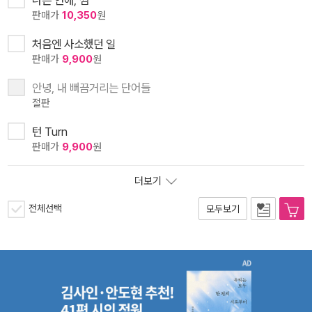
나쁜 연애, 썸
판매가
10,350
원
처음엔 사소했던 일
판매가
9,900
원
안녕, 내 뻐끔거리는 단어들
절판
턴 Turn
판매가
9,900
원
더보기
전체선택
모두보기