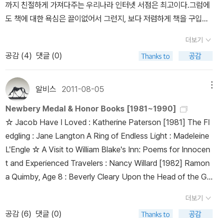
까지 친절하게 가져다주는 우리나라 인터넷 서점은 최고이다.그럼에
만 힐러리는 사라의 보이지 않는 세상을 볼 수있기에 남겨진 요정마
로 어수선한 뒤뜰에 몸을 숨기듯, 우리의 손가락질을 받는 누군가도
도 책에 대한 욕심은 끌이없어서 그런지, 보다 저렴하게 책을 구입하
을을 자신의 정원으로 옮겨 놓게 된다.학원을 다니면서 마음 속의 꿈
낡아 빠진 옷으로 자신을 감추고 있는 게 아닐까? 눈을 뜨고 깊게 봐.
고 싶다. 그렇게 되면 2~3권 구입할자금으로4~5권의 책을 구입할
을 들여다 볼 시간조차 잃은 우리 아이들에게 이 소설은 어떤 의미로
그래야 진짜를 볼 수 있어.” 사회적 주제의식을 담아내는 테마 세계
더보기
수도 있으니까. 물론 꼭 필요한 신간도서가 있다면 그럴 수는 없다. 하
다가갈까 문득 궁금해진다. 말도 안되는 소리라고 하기보다는 잊혀진
문학 《비바비보》시리즈의 열 번째 책 비바비보는 ‘깨어 있는 삶’이라
공감 (
4
)
댓글 (0)
지만 선택의 폭이 넓은 동화책이나 그림책, 소설책들이라면 조금 더
혹은 자신의 마음 깊이 간직했던 동심과 환상의 꿈을 꿀 여유를 찾았
는 뜻의 에스페란토어이며, 뜨인돌출판사의 청소년 문학 브랜드이기
기다릴 수 있는 기회가 있는 것이다. [밉스 가족의 특별한 비밀]과 [고
으면 싶은데 가능한지 모르겠다. 시대가 발달하면서 사람들은 보이는
도 하다. 탄탄한 이야기에 사회적 주제의식을 담아냄으로써, 미래의
래의 눈] 요 책 2권은 2010년1월이 출시일이니 이제 막 신간도서에
것에서 더 많은 진실성을 찾으려고 한다. 성적, 학벌, 재산..이보다 더
주역인 청소년들이 ‘더불어 사는 삶’에 촉수를 대고 늘 깨어 살아가기
알비스
2011-08-05
메뉴
서 풀려 도서정가제 Free. 즉 구간도서가 된 책이다. 할인율도 많아
중요한 것이 있다는 것은 동감하기에보이지 않는 것에 대한 배려가
를 바라는 뜻에서 기획되었다. 1권 『티모시의 유산』은 백인 소년이 흑
Newbery Medal & Honor Books [1981~1990]
지고, 쿠폰할인까지 받을 수 있으니 그동안 참고 기다린 보람이 있다.
우리 시대에는 더 필요한지도 모르겠다. 단답형에 익숙한 아이들에게
인 노인에 대한 편견을 벗고 친구가 되기까지의 과정을, 2권 『내일은
☆ Jacob Have I Loved : Katherine Paterson [1981] The Fl
그 다음에 아래 책은 조만간 도서정가제에서 풀리기를 기다리며찜해
만약 우리 옆집에 요정이 산다면?이라는 문구를 던져주고 이야기를
도시를 하나 세울까 해』은 의문의 바이러스로 아이들만 남은 세상에
edgling : Jane Langton A Ring of Endless Light : Madeleine
놓은 책이다.Savvy (Paperback) 인그리드 로 지음 / Penguin Gr
듣어 보고 싶어진다.
서의 생존과 권력 구조를, 3권 『황허에 떨어진 꽃잎』은 입양된 소녀
L'Engle ☆ A Visit to William Blake's Inn: Poems for Innocen
oup USA / 2010년 3월 When You Reach Me (Paperback) S
를 통해 정체성과 용서의 문제를 다루었다. 그 뒤를 이어, 미래 환경
t and Experienced Travelers : Nancy Willard [1982] Ramon
tead, Rebecca 지음 / Random House Childrens Books / 20
문제를 다룬 『태양이 없는 땅』, 어린이 인권의 아픈 현실을 밝힌 『사
a Quimby, Age 8 : Beverly Cleary Upon the Head of the Go
10년 12월 [밉스 가족의 특별한 비밀] 책의 영어 원제목은 [Savvy],
막으로 사라진 아이들』, 12살 소년의 세상을 바꾼 아이디어 『트레
at: A Childhood in Hungary 1939-1944 : Aranka Siegal ☆ D
어느 날 미란다에게 생긴 일은 [When You Reach Me]이다. 책 표
버』, 반전(反戰)과 말로 전할 수 없는 가치의 소중함을 일깨운 『기관
더보기
icey's Song : Cynthia Voigt [1983] The Blue Sword : Robin
지도 다르고 원제도 번역된 책과 연결되지 않아서 늘 헷갈리는 두 권
차 선생님』, 불의로 가득한 세상을 서로 다른 태도로 살아가는 두 소
공감 (
6
)
댓글 (0)
McKinley Doctor DeSoto : William Steig Graven Images : P