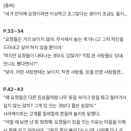
을 배경으로 독특하게 펼쳐진다.
(중략)
“네가 만약에 요정이라면 이상하고 조그맣다는 생각이 조금도 들지
않을 거야. 아주 정상적이고 건강하다고 느낄 뿐이지.”
(중략)
P.33~34
“말을 하기 전에 먼저 요정의 입장에 서 봐. 그럼 절대로 실수하지 않
“요정들은 거의 보이지 않아. 무서워서 숨는 게 아니고 그저 자신을
을 거야, 알았지?”
드러내고 싶어 하지 않을 뿐이야.'
힐러리는 고개를 끄덕였다.
'하지만 요정들이 나타나는 경우도 있잖아? 직접 본 사람들도 있대.
언니도 봤다면서?”
“맞아. 어떤 사람한테는 보이지. 착한 사람들, 믿을 만한 사람들한테
만 모습을 나타내니까.”
P.42~43
“왜 요정들은 다른 짐승들처럼 나무 등걸 속이나 땅을 파고 들어가서
살지 않는 걸까? 그게 집 짓는 것보다 훨씬 쉽잖아.”
사라케이트는 고개를 절레절레 흔들며 놀리듯 말했다.
“어떨 때 보면 넌 참 멍청해. 요정들이 집을 짓는 이유는 마을을 이뤄
서 함께 살고 싶어서야. 그들은 항상 붙어 다니니까. 나무줄기나 구덩