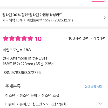
알라딘 30% 할인! 알라딘 만권당 삼성카드
카드혜택 15% + 이벤트혜택 15% (~2025.12.31)
10
100자평 0편
리뷰 1편
세일즈포인트
188
원제 Afternoon of the Elves
168쪽
152*223mm (A5신)
235g
ISBN 9788958072775
주제분류
신간알림 신청
청소년
>
청소년 문학
>
청소년 소설
어린이
>
동화/명작/고전
>
외국창작동화