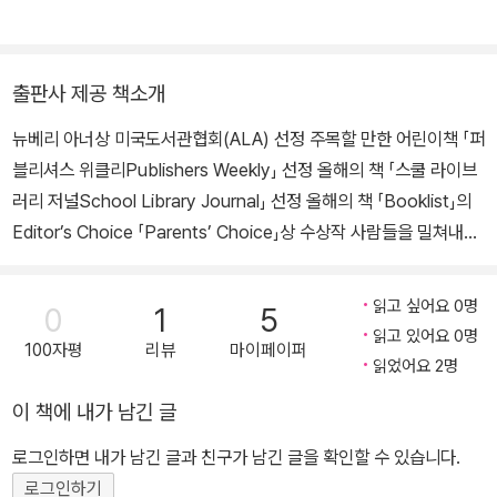
지은 책으로는 《까칠한 벽수 씨, 목사에게 묻다》(공저)가 있다.
출판사 제공 책소개
뉴베리 아너상 미국도서관협회(ALA) 선정 주목할 만한 어린이책 「퍼
블리셔스 위클리Publishers Weekly」 선정 올해의 책 「스쿨 라이브
러리 저널School Library Journal」 선정 올해의 책 「Booklist」의
Editor’s Choice 「Parents’ Choice」상 수상작 사람들을 밀쳐내고
함께 어울릴 생각이 없어 보이는 사람에게도 수용되고 사랑받고 싶은
욕구는 존재한다. 규범과 잣대 속에 창의력도, 가치도 인정받지 못했
읽고 싶어요 0명
0
1
5
던 소녀와 아이러니하게도 그 소녀를 통해 세상 보는 밝은 눈을 얻은
읽고 있어요 0명
100자평
리뷰
마이페이퍼
또 한 소녀의 이야기가 환상적인 요정마을을 배경으로 독특하고 달콤
읽었어요 2명
하게, 그래서 그만큼 더 아리게 펼쳐진다. 『우리 옆집에 요정이 산다』
이 책에 내가 남긴 글
는 고양이, 다람쥐 등 사랑스러운 소재를 사용하여 독특한 이야기를
이끌어가는 재닛 테일러 라일의 작품이다. 기발한 상상력과 탄탄한
로그인하면 내가 남긴 글과 친구가 남긴 글을 확인할 수 있습니다.
스토리텔링 안에 생각할 거리를 탁월하게 녹여 내는 작가는 이번 작
로그인하기