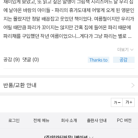
재미있게 보았고, 또 읽고 싶은 알맹이 그림책 시리즈어느 날 우리 집
또 어떤 과정을 거쳐서 월드컵 본선에 진출하는지 잘 모르는 것 같다.
증된 재닛 테일러 라일의 환상적인 스토리텔링 담아내는 의식이 진중
어야겠다고 생각한다. 책을 읽기도 전에 그런 생각이 드는데, 책을 읽
ems for Two Voices : Paul Fleischman [1989] In The Begin
에 날아온 바람의 아이들 - 파리의 휴가도대체 어떻게 오게 된 영문인
예선전을 다 치뤄야 한다고 하니, 예선전이 옛날에 선전하는 것이냐
하다고 해서 무겁거나 우울할 필요는 없다. 작가는 사랑스럽고 아기
고 나 자신의 모습이 어떨런지...닉 부이치치의 허그(HUG) 닉 부이
ning: Creation Stories from Around the World : Virginia Ham
지는 몰랐지만 정말 배꼽잡고 웃었던 책이었다. 여름철이지만 우리가
고 물어 주위 사람들을 폭소의 도가니로 만들었는데... ㅋㅋ 유머감감
자기한 소재를 끌어와 독특한 이야기를 제조해내는 탁월한 이야기꾼
치치 지음, 최종훈 옮김 / 두란노 / 2010년 10월언제나 환율에 민감
ilton Scorpions : Walter Dean Myers ☆ Number the Stars :
어릴 때만큼 파리가 꼬이지는 않지만 간혹 집에 들어온 파리 때문에
이 있는 꼬마 친구는 앞으로 개그맨의 될 충분한 소질이 있는 것 같다.
이다. 그래서 주제의식을 느낄 겨를도 없이 이야기의 재미 속으로 빠
해지는 나.예전에 한국에 살 땐 환율변동은 그저 교과서에 나오는 것
Lois Lowry [1990] Afternoon of the Elves : Janet Taylor Li
파리채를 구입했던 작년 여름이었으니...게다가 그냥 파리는 별로 없
이번에 책을 구입하면 우리 아이 뿐 아니라 꼬마 친구에게도 읽어보
져들 수도 있다. 두 소녀와 더불어 요정마을 근처를 조심스럽게 맴돌
정도로 생각했던 때가 있다. IMF 때가 되어서야 비로소 '아, 국가 경
sle Shabanu, Daughter of the Wind : Suzanne Fisher Stapl
지만 아파트 저층이라서 그런지 전에 고층에 살 때보다 초파리가 꼬
라고 줘야겠다. 그리고 운동경기를 관람하는 것도 좋지만, 보다 폭넓
거나, 요정의 자취를 찾거나, 무궁무진 쏟아져 나오는 요정에 관한 설
제로 인해 미치는 영향이 이토록 크구나!' 하고 느꼈었다.계속되는 화
더보기
es The Winter Room : Gary Paulsen
였다. 아마도 장수풍뎅이를 기른 영향도 있고 하수구에서 올라오는
게 알려면 독서만큼 좋은 게 없다는 것을 알려줘야겠다. 화폐로 보는
명을 들으면서 향기로운 꿈을 꾸는 듯한 느낌을 받을 수도 있다. 끊임
폐전쟁 시리즈를 보면서, 꼭 읽고 싶다는 생각이 든다. 전 세계가 유기
공감 (
9
)
댓글 (0)
것 같기도 했고 말이다.그래서 파리가 여름휴가를 떠나는 장면 - 그
이웃나라 세계유산 : 유럽과 아메리카 편 배원준.김온유 지음, 옥결 그
없이 마음을 간질이는 달콤한 표현들과 무릎을 치게 만드는 뛰어난
적으로 돌아가며 국가간 밀접한 영향력이 발휘되는 21세기 우리나라
곳의 실체를 알고 얼마나 통쾌했는지 !!! 그 때 처음 [바람의 아이들]
림 / 꿈꾸는사람들 / 2010년 12월 화폐로 보는 이웃나라 세계유산 :
상상력의 세계를 마음껏 유영하는 기분도 느낄 수 있다. 자칫 무거울
경제가 얼른 발전하였으면 좋겠다.화폐전쟁 3 쑹훙빙 지음, 홍순도
을 알게 되었고 [알맹이 그림책] 도 점점 눈여겨보게 되었다.이번에
아시아와 아프리카.오세아니아 편 배원준.김온유 지음, 신명환 그림 /
수 있는 주제의식을 황홀한 이야기 속에 완성도 있게 담아낸 『우리 옆
옮김, 박한진 감수 / 랜덤하우스코리아 / 2011년 7월사춘기 맞짱 뜨
반품/교환 안내
나온 [꼬마 아이를먹을래]도 무척 흥미로울 듯 싶다. 제목에서도 그렇
꿈꾸는사람들 / 2011년 5월화폐수집이 취미인 우리 아이와 나. 그래
집에 요정이 산다』는 여러 기관에서 선정됨으로써 그 가치를 인정받
기 노경실 지음, 조성흠 그림 / 바다출판사 / 2011년 7월노경실의청
고 책 표지에 보이는 깔끔함과 특유의 익살맞는 꼬마 악어의 모습에
서 여기서 다양한 화폐를 모으기 바쁘다. 말레이시아 화폐는 말레이
았다. 뉴베리 아너상을 비롯해 미국도서관협회(ALA) 선정 주목할 만
소년 에세이집 [사춘기 맞짱 뜨기] 서서히 사춘기에 접어드는 우리 아
서 잘 나타난다.빨리 읽고 싶다. 아이도 기다리지만 어느 새 바람의 아
시아 여행 갈 때 환전을 하고 그 곳에서 쇼핑을 하면서 모았다. 또 아
한 어린이책, 「퍼블리셔스 위클리Publishers Weekly」 선정 올해의
이를 보며 과연 작가가 그린 사춘기는 어떤 모습일지 궁금하지 않을
이들과 함께 호흡하게 된 나 역시 ^^진짜 동생 프레데릭 스테르 그림,
랍에미리트에서 온 형에게 그 나라 돈을 얻기도 했다.출장을 자주 가
책 등 여러 곳에서 이 책을 주목하였다.
수 없다. 내용도 내용이지만, 일러스트가 정말 예쁜 에세이집. 사춘기
로그인
전체 메뉴
회사 소개
출판사 안내
PC 버전
제랄드 스테르 글, 최윤정 옮김 / 바람의아이들 / 2004년 9월 그래
는 지인분에게도 동전이 있으면 아이가 화폐수집이 취미임을알려주
를 겪는 자녀를 둔 부모가 읽어도 좋지만, 질풍노도의 시기를 보내는
서 어떻게 됐는데? 제니퍼 달랭플 글 그림, 최윤정 옮김 / 바람의아이
고 혹여 모을 수 있는지 부탁을 했다. 택시를 타고 내리며 거스름돈을
사춘기 자녀들에게 선물해도 좋을 듯 하다. 유혹1,2,3 권지예 지음 /
(주)알라딘커뮤니케이션