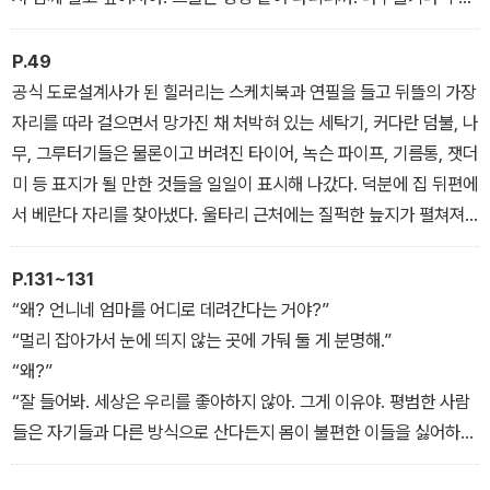
이 같은 데 살려면 자연히 흩어질 수밖에 없잖아.”
P.49
공식 도로설계사가 된 힐러리는 스케치북과 연필을 들고 뒤뜰의 가장
자리를 따라 걸으면서 망가진 채 처박혀 있는 세탁기, 커다란 덤불, 나
무, 그루터기들은 물론이고 버려진 타이어, 녹슨 파이프, 기름통, 잿더
미 등 표지가 될 만한 것들을 일일이 표시해 나갔다. 덕분에 집 뒤편에
서 베란다 자리를 찾아냈다. 울타리 근처에는 질퍽한 늪지가 펼쳐져
있었다. 도로를 내기에는 땅이 너무 물렀다. 몸집이 작은 요정이 지나
가기에도 위험스러울 것 같았다.
P.131~131
“왜? 언니네 엄마를 어디로 데려간다는 거야?”
“멀리 잡아가서 눈에 띄지 않는 곳에 가둬 둘 게 분명해.”
“왜?”
“잘 들어봐. 세상은 우리를 좋아하지 않아. 그게 이유야. 평범한 사람
들은 자기들과 다른 방식으로 산다든지 몸이 불편한 이들을 싫어하게
마련이지. 그런 존재가 주위에 있는 것조차 못 견뎌해. 꼴도 보고 싶지