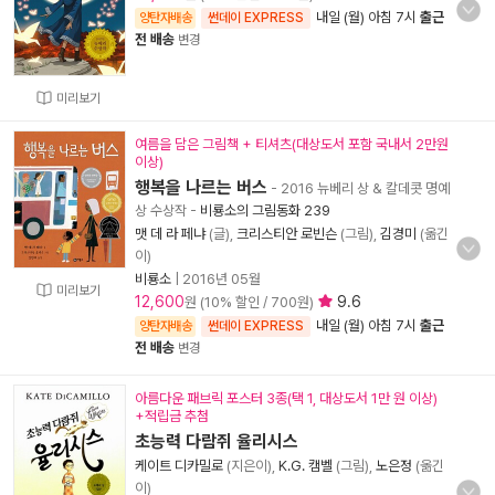
내일 (월) 아침 7시
출근
양탄자배송
썬데이 EXPRESS
전 배송
변경
미리보기
여름을 담은 그림책 + 티셔츠(대상도서 포함 국내서 2만원
이상)
행복을 나르는 버스
- 2016 뉴베리 상 & 칼데콧 명예
상 수상작
-
비룡소의 그림동화 239
맷 데 라 페냐
(글),
크리스티안 로빈슨
(그림),
김경미
(옮긴
이)
비룡소
|
2016년 05월
미리보기
12,600
9.6
원 (10% 할인 / 700원)
내일 (월) 아침 7시
출근
양탄자배송
썬데이 EXPRESS
전 배송
변경
아름다운 패브릭 포스터 3종(택 1, 대상도서 1만 원 이상)
+적립금 추첨
초능력 다람쥐 율리시스
케이트 디카밀로
(지은이),
K.G. 캠벨
(그림),
노은정
(옮긴
이)