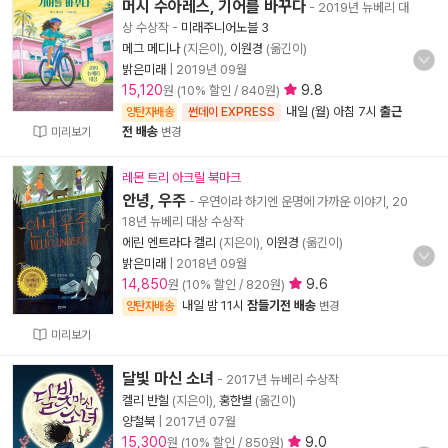
머시 수아레스, 기어를 바꾸다
- 2019년 뉴베리 대
상 수상작
-
미래주니어노블 3
메그 메디나
(지은이),
이원경
(옮긴이)
밝은미래
|
2019년 09월
15,120
9.8
원 (10% 할인 / 840원)
내일 (월) 아침 7시
출근
양탄자배송
썬데이 EXPRESS
전 배송
미리보기
변경
레몬 트리 아크릴 북마크
안녕, 우주
- 우연이라 하기엔 운명에 가까운 이야기, 20
18년 뉴베리 대상 수상작
에린 엔트라다 켈리
(지은이),
이원경
(옮긴이)
밝은미래
|
2018년 09월
14,850
9.6
원 (10% 할인 / 820원)
내일 밤 11시
잠들기전 배송
양탄자배송
변경
미리보기
달빛 마신 소녀
- 2017년 뉴베리 수상작
켈리 반힐
(지은이),
홍한별
(옮긴이)
양철북
|
2017년 07월
15,300
9.0
원 (10% 할인 / 850원)