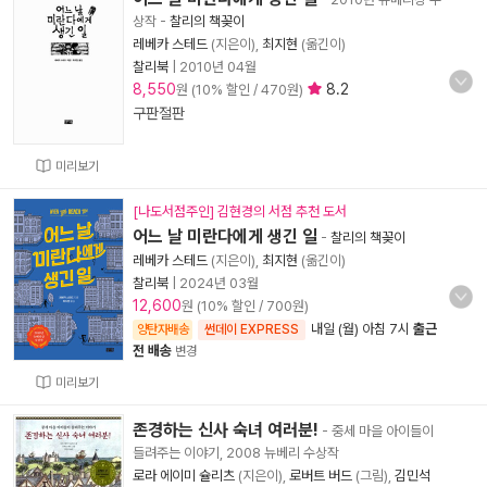
상작
-
찰리의 책꽂이
레베카 스테드
(지은이),
최지현
(옮긴이)
찰리북
|
2010년 04월
8,550
8.2
원 (10% 할인 / 470원)
구판절판
미리보기
[나도서점주인] 김현경의 서점 추천 도서
어느 날 미란다에게 생긴 일
-
찰리의 책꽂이
레베카 스테드
(지은이),
최지현
(옮긴이)
찰리북
|
2024년 03월
12,600
원 (10% 할인 / 700원)
내일 (월) 아침 7시
출근
양탄자배송
썬데이 EXPRESS
전 배송
변경
미리보기
존경하는 신사 숙녀 여러분!
- 중세 마을 아이들이
들려주는 이야기, 2008 뉴베리 수상작
로라 에이미 슐리츠
(지은이),
로버트 버드
(그림),
김민석