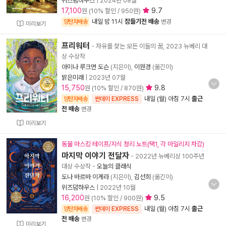
위즈덤하우스
|
2024년 08월
17,100
9.7
원 (10% 할인 / 950원)
내일 밤 11시
잠들기전 배송
양탄자배송
변경
미리보기
프리워터
- 자유를 찾는 모든 이들의 꿈, 2023 뉴베리 대
상 수상작
아미나 루크먼 도슨
(지은이),
이원경
(옮긴이)
밝은미래
|
2023년 07월
15,750
9.8
원 (10% 할인 / 870원)
내일 (월) 아침 7시
출근
양탄자배송
썬데이 EXPRESS
전 배송
변경
미리보기
동물 마스킹 테이프/지식 정리 노트(택1, 각 마일리지 차감)
마지막 이야기 전달자
- 2022년 뉴베리상 100주년
대상 수상작
-
오늘의 클래식
도나 바르바 이게라
(지은이),
김선희
(옮긴이)
위즈덤하우스
|
2022년 10월
16,200
9.5
원 (10% 할인 / 900원)
내일 (월) 아침 7시
출근
양탄자배송
썬데이 EXPRESS
전 배송
변경
미리보기