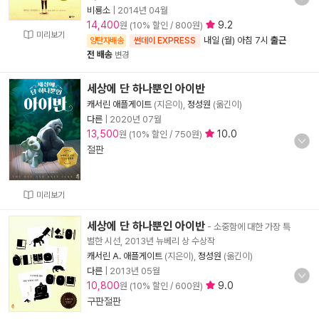
비룡소
|
2014년 04월
14,400
9.2
원 (10% 할인 / 800원)
미리보기
내일 (월) 아침 7시
출근
양탄자배송
썬데이 EXPRESS
전 배송
변경
세상에 단 하나뿐인 아이반
캐서린 애플게이트
(지은이),
정성원
(옮긴이)
다른
|
2020년 07월
13,500
10.0
원 (10% 할인 / 750원)
절판
미리보기
세상에 단 하나뿐인 아이반
- 소중함에 대한 가장 특
별한 시선, 2013년 뉴베리 상 수상작
캐서린 A. 애플게이트
(지은이),
정성원
(옮긴이)
다른
|
2013년 05월
10,800
9.0
원 (10% 할인 / 600원)
구판절판