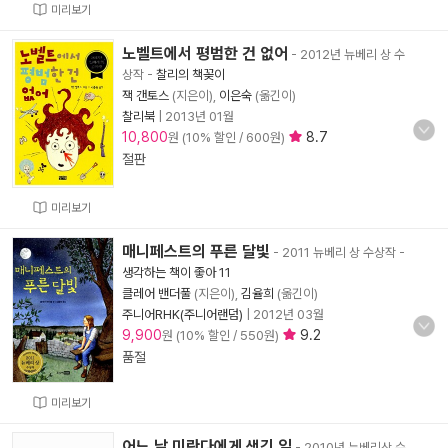
미리보기
노벨트에서 평범한 건 없어
- 2012년 뉴베리 상 수
상작
-
찰리의 책꽂이
잭 갠토스
(지은이),
이은숙
(옮긴이)
찰리북
|
2013년 01월
10,800
8.7
원 (10% 할인 / 600원)
절판
미리보기
매니페스트의 푸른 달빛
- 2011 뉴베리 상 수상작
-
생각하는 책이 좋아 11
클레어 밴더풀
(지은이),
김율희
(옮긴이)
주니어RHK(주니어랜덤)
|
2012년 03월
9,900
9.2
원 (10% 할인 / 550원)
품절
미리보기
어느 날 미란다에게 생긴 일
- 2010년 뉴베리상 수