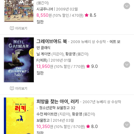
(옮긴이)
시공주니어
|
2009년 02월
8,550
8.5
원 (10% 할인 / 470원)
절판
미리보기
그레이브야드 북
- 2009 뉴베리 상 수상작
-
에프 모
던 클래식
닐 게이먼
(지은이),
황윤영
(옮긴이)
F(에프)
|
2016년 01월
13,950
9.0
원 (10% 할인 / 770원)
절판
미리보기
희망을 찾는 아이, 러키
- 2007년 뉴베리 상 수상작
-
청소년문학 보물창고 32
수전 페이트런
(지은이),
황윤영
(옮긴이)
보물창고
|
2014년 03월
10,350
8.0
원 (10% 할인 / 570원)
절판