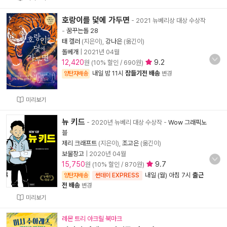
호랑이를 덫에 가두면
- 2021 뉴베리상 대상 수상작
-
꿈꾸는돌 28
태 켈러
(지은이),
강나은
(옮긴이)
돌베개
|
2021년 04월
12,420
9.2
원 (10% 할인 / 690원)
내일 밤 11시
잠들기전 배송
양탄자배송
변경
미리보기
뉴 키드
- 2020년 뉴베리 대상 수상작
-
Wow 그래픽노
블
제리 크래프트
(지은이),
조고은
(옮긴이)
보물창고
|
2020년 04월
15,750
9.7
원 (10% 할인 / 870원)
내일 (월) 아침 7시
출근
양탄자배송
썬데이 EXPRESS
전 배송
변경
미리보기
레몬 트리 아크릴 북마크