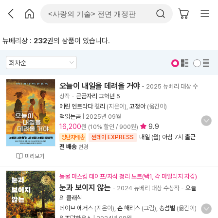
뉴베리상 :
232
권의 상품이 있습니다.
표지 보기
표지 안보기
오늘이 내일을 데려올 거야
- 2025 뉴베리 대상 수
상작
-
큰곰자리 고학년 5
에린 엔트라다 켈리
(지은이),
고정아
(옮긴이)
책읽는곰
|
2025년 09월
16,200
9.9
원 (10% 할인 / 900원)
내일 (월) 아침 7시
출근
양탄자배송
썬데이 EXPRESS
전 배송
변경
미리보기
동물 마스킹 테이프/지식 정리 노트(택1, 각 마일리지 차감)
눈과 보이지 않는
- 2024 뉴베리 대상 수상작
-
오늘
의 클래식
데이브 에거스
(지은이),
숀 해리스
(그림),
송섬별
(옮긴이)