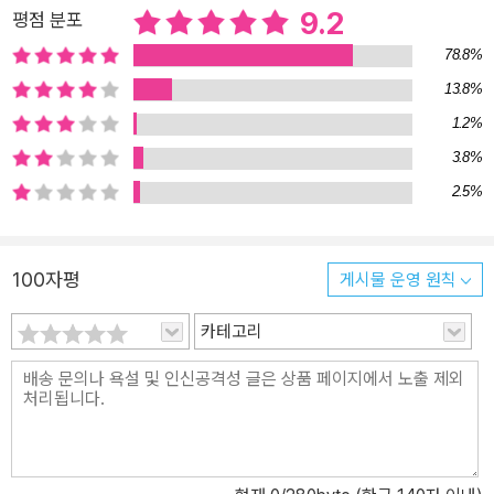
세계에서 자유롭게 모험을 즐기라고, 저자는 어린 독자들에게 속삭인
9.2
평점 분포
다. 저자 태 켈러는 1998년 아메리카 북어워드 수상작 『종군위안부』
78.8%
의 작가 노라 옥자 켈러의 딸이다. ‘태’(Tae)라는 이름은 한국에서 이
13.8%
민 온 외할머니의 이름 ‘태임’에서 첫 글자를 따 지었다. 현지에서는
1.2%
‘테이’에 가깝게 발음되지만, 저자의 확인을 거쳐 ‘태 켈러’로 표기했
다. ‘저자의 말’에서 태 켈러는 자신을 “4분의 1만 한국인”이라고 설명
3.8%
하기를 그만두고 “완전한 내가 되고 싶어서” 어릴 적 외할머니에게
2.5%
들었던 옛이야기들을 다시 찾았다고 말한다. 그 결실이 바로 이 책
『호랑이를 덫에 가두면』이다. § 할머니의 이야기를 들을 때만큼은 나
는 부분적인 백인도, 부분적인 아시아인도, 4분의 1 한국인도, 혼혈도
100자평
게시물 운영 원칙
아니었다. 그저 완전한 나였다. 뼛속에서부터 그것을 느꼈다. 수년이
흘러 대학을 가기 위해 하와이를 떠나게 되었을 때, 나는 그 이야기들
카테고리
을 버렸다. 일부러 그런 것은 아니고, 그저 어쩌다 보니, 마치 그 이야
기들이 내 침대 밑으로 굴러 들어가 먼지만 쌓이게 되듯 그렇게 되었
다. 머지않아 나는 그 이야기들이 내 삶에서 사라졌다는 사실마저 잊
었다. 그러다 내게 그 이야기들이 무척이나 필요함을 깨닫게 된 것은
대학 재학 기간 후반, 누군가가 내게 한국인이냐고 물었을 때였다. “4