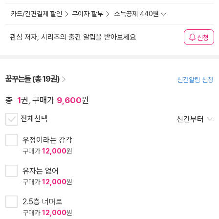
카드/간편결제 할인
무이자 할부
소득공제 440원
관심 저자, 시리즈의 출간 알림을 받아보세요
신청
꿈꾸는돌 (총 19권)
신간알림 신청
총
1
권, 구매가
9,600
원
전체선택
신간부터
우정이라는 감각
구매가
12,000
원
유자는 없어
구매가
12,000
원
2.5층 너머로
구매가
12,000
원