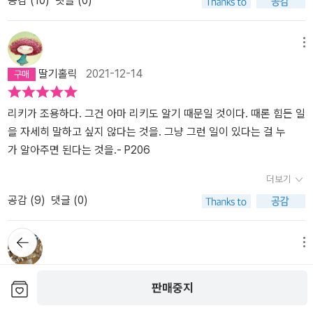
공감 (
10
)
댓글 (0)
의해 새로 쓰인 호랑이 이야기를 담게 될 것이다. 변색머그 이벤트가
이번에 읽은 <호랑이를 덫에 가두면>이라는 소설도, 우리나라 할머
있다. 그래서 그런 색채를 가진 작품에 후한 점수를 주는 것 같다. 근
어요. 그리고 그 빛 속에서 둘은 집을 찾아갈 수 있었어요. 그 빛 속에
처음은 아니지만, 이번 책과는 정말 잘 어울리고, 나타났다 사라지는
니에 대한 이야기가 나오거든. 우리나라가 최근 몇 년동안 계속 세계
데 내가 별종인 거겠지만 나는 그런 데에 별 관심이 없다. 그래서 작가
서 혼자가 아니라는 것을 볼 수 있었어요. _본문 311~312쪽 ■ ‘호랑
호랑이도 멋있다!
에 우리나라 문화의 우수함이 알려지는 것 같아, 아빠도 뿌듯해지더
가 그토록 가치를 두고 찾아온 것에 함께 가치를 두기 어려웠다. 그래
메뉴
이 소녀’ 5대, 강인한 한국 여성들의 이야기 태 켈러는 자신의 홈페이
구나. 우리나라 전래 동화가 영어로 번역이 되어, 많은 나라 어린이들
서 이 책에 그렇게 몰입되지는 못했다. 책의 화자는 둘째딸 릴리다. 언
지에 연재하고 있는 ‘태 켈러의 러브레터’에서 이렇게 말한다. § 이 이
딸기홀릭
2021-12-14
이읽어도 좋겠다는 생각이 들었어.1.자, 그럼 <호랑이를 덫게 가두면
니 샘이 ‘조아여’라고 표현하는. (‘조아여’는 조용한 아시아 여자아이
야기는 몇 년 전, 여동생과 내가 할머니에게 김치 담그는 법을 가르쳐
>이라는 소설의 이야기를 해볼게. 이 소설의 주인공은 십대 초반의
를 줄인 말. 번역된 작품이니 원서에서는 다른 말로 표현됐겠지?) 아
달라고 조르던 때 처음 생겨났습니다. 김치 담그기는 정말 오래 걸린
릴리라는 아이야. 엄마는 한국인, 아빠는 미국인… 그런데 릴리의 아
빠는 교통사고로 돌아가시고 가족은 엄마와 두 딸. 캘리포니아에 살
리키가 조용하다. 그건 아마 리키도 알기 때문일 것이다. 때론 힘든 일
답니다. 그때 우리는 기다림을 이야기로 채웠지요. (…) 나는 분투와
버지는 릴리가 다섯 살 때 교통사고로그만 돌아가시고 말았단다. 릴
던 그들은 외할머니가 계신 워싱턴주의 작은 시골 마을로 급히 이사
을 자세히 말하고 싶지 않다는 것을. 그냥 그런 일이 있다는 걸 누
고통만이 아니라 내가 물려받은 전통과 가족의 힘, 마법, 기쁨이 돋보
리의 별명은 ‘조아애’인데 이것은 ‘조용한 아시아 여자애’를줄인 말이
한다. 혼자 계신 외할머니의 큰 병 때문이었다. 두 딸은 외할머니의 영
가 알아주면 된다는 것을.- P206
이는 책을 쓰고 싶었습니다. 당신의 역사가 숨겨야 할 무엇이 아니며
란다. 그 별명이 릴리의 성격을 잘 표현하는 말인 것 같구나.릴리는 언
향을 많이 받았다. 어렸을 때는 함께 살았고, 캘리포니아에 살 때도 엄
나의 뿌리, 내가 당신에게 속해 있음을 스스로 자랑스럽게 여기고 있
더보기
니 샘과 엄마와 함께 캘리포니아에 살다가, 할머니가 살고 계신 워싱
마가 사정이 있을 때는 할머니가 오셔서 돌봐주셨기 때문이다. 지금
다고 할머니에게 전할 방법을 찾아야 했지요. 마침내, 나는 적당한 말
공감 (
9
)
댓글 (0)
턴으로 이사를가면서 소설은 시작한단다.릴리 가족이 워싱턴으로 이
은 반대로 할머니를 돌봐드리기 위해 모녀들이 간다. 힘든 길이다. 특
을 찾았습니다. _저자 홈페이지 중 ‘태 켈러의 러브레터’ 2020년 1월
사를 가는 이유는 할머니가 편찮으셔서엄마가 할머니를 보살피기 위
히 엄마가 중간에서 정말 많이 힘들 것 같다. 특별하게 느껴진 점은,
29일자 ‘저자의 말’에서 테 켈러는 이 책이 자신의 뿌리인 한국과 연
뒤로가
한 이유도 있어. 그런데, 자동차로워싱턴으로 가는 동안 릴리는 길거
외할머니와 손녀들의 유대가 정말 깊다는 것이다. 아무리 사랑으로
기
메뉴
결되어 있으며, 어릴 적 자신과 여동생 선희에게 할머니가 들려주던
리에서 커다란 호랑이를 보게 되는데, 그것은 릴리의 눈에만 보이고,
키워주셨어도 내리사랑이라고, 아이들은 잘 잊는다. 하지만 이 아이
「해님 달님」 이야기에서 싹텄다고 밝히고 있다. 그러나 이 책은 어디
someday1120zz
2021-07-11
엄마나 언니 샘에게는 보이지 않았단다. 사실 릴리가 어렸을 때도워
들은 할머니의 영향을 아직도 깊이 간직하고 있다. 특히 그 ‘한국적’인
보관함담기
까지나 픽션이다. 판권 면에 명기되어 있듯이 “여기에 나오는 이름,
판매중지
싱턴 할머니의 집에서 잠시 살았지만, 기억에 남은 것은 많지 않았어.
전통들. 영혼이 찾아온다고 믿고, 그들을 대접하고 (그걸 ‘고사’라고
인물, 장소, 사건 들은 저자가 상상으로 지어낸 것이거나 소설적으로
새로운 곳에서 새로운 학교에서 다녀야 하는데, 조용한 아시아 여자