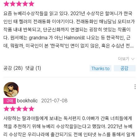
이제 싫어. 더는 싫어. 다시는 안 들어.’ 하고 생각했어. 그래서 달아났
어. 나 살던 작은 마을 떠났어. 바다 건너고 온 세상 건너서, 새로운 곳
요즘 뉴베리수상작들을 읽고 있다. 2021년 수상작은 할머니가 한국
에 갔어. 슬픔이 못 쫓아오는 곳에 갔어.” _본문 63~64쪽 릴리의 할
인인 태 켈러의 전래동화 이야기이다. 전래동화인 해님달님 모티브가
머니는 한국에서 겪었던 일을 딸에게조차 말하지 못한다. 할머니의
작품 내내 반복되고, 단군신화까지 연결되는 굉장히 멋있는 작품이
과거에 관한 정보라고 해 봤자, 김해에서 자신의 할머니(릴리의 고조
다. 원서에는 grandma 가 아닌 Halmoni로 나오는 등 한국적인, 근
할머니)와 단둘이 살았고, 미국으로 떠난 엄마(릴리의 증조할머니)를
데, 뭐랄까, 미국인이 본 '한국적'인 면이 없지 않은, 혹은 수십년 전에
찾아 미국으로 건너왔고, 결국 엄마를 만나지 못한 것으로 추정된다
미국으로 건너가 멈춘 그 당시의 문화라서 지금 여기서 보기에 낯설
는 것이 전부다. 할머니는 고통스러운 과거, 즉 ‘나쁜 이야기’를 호랑
더보기
지도 모르는 그런 이야기들이 나온다. 용감한 자매와 엄마, 할머니가
이들에게서 훔친 뒤 오랫동안 단지 속에 꽁꽁 숨겨 놓고 있다. 어느 날
공감 (
28
)
댓글 (1)
작품의 중심 인물들이다. 할머니가 아파서 마지막을 함께 보내기 위
릴리 앞에 나타난 ‘마법 호랑이’가 그 이야기를 내놓으라고 요구한다.
해 엄마와 자매는 할머니가 사는 곳으로 가게 된다. 화자이자 동생인
“네 할머니가 가둬 둔 이야기를 릴리 네가 풀어 주면 할머니는 나아질
나는 호랑이를 보게 되고, 할머니의 병을 낫게 하기 위해 호랑이를 잡
메뉴
거야. 그 별들이 계속 갇혀 있으면 할머니가 아프고 말이야. 그 별들이
기 위한 덫을 만든다. 할머니는 미신을 많이 믿는 사람으로 나온다. 나
네 할머니를…… 집어삼킬 거야.” 릴리는 할머니가 숨겨 둔 단지 속에
bookholic
2021-07-08
쁜 것들을 몰아내기 위한 쑥과 같은 약초, 쌀을 뿌린다던가, 부적이 되
갇혀 있던 이야기를 하나씩 풀어놓는다. 그것이 바로 ‘호랑이 소녀’ 이
어 지켜주는 목걸이 등을 애용한다. 언니와 나는 할머니의 해님달님
야기다. 릴리와 ‘마법 호랑이’가 주거니 받거니 완성하는 ‘호랑이 소녀’
에 나오는 자매 이야기를 좋아했고, 그 이야기는 작품 속에서 각기 다
사랑하는 딸과아들에게 보내는 독서편지 0.아빠가 간혹 너희들에게
이야기에는 할머니뿐만 아니라 릴리와 언니 샘도 ‘해님 달님 자매’로
른 결말로 처음부터 끝까지 계속 변주된다. 내 눈에만 보이는 호랑이
책을 추천하기 위해 뉴베리 수상작을읽는다고 했잖아. 2021년 뉴베
등장한다. 가둬 둔 이야기가 풀려나는 순간, 할머니는 평화롭게 눈을
는 할머니가 훔쳐갔던 이야기를 돌려주면 할머니를 치료해주겠다고
리 수상작은 우리나라에 출간되기도 전에 인터넷 뉴스를 통해서 알게
감고 릴리와 샘은 자신들 앞에 새롭고 무한한 가능성이 열려 있음을