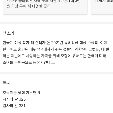
취향껏 골라요 전자책 굿즈 자판기 : 전자책 3만
21세기 최
원 이상 구매 시 다양한 굿즈
책소개
한국계 여성 작가 태 켈러가 쓴 2021년 뉴베리상 대상 수상작. 이미
한국에도 출간된 데뷔작 <깨지기 쉬운 것들의 과학>이 그랬듯, 태 켈
러는 이번에도 사랑하는 가족을 위해 모험에 뛰어드는 한국계 미국
소녀를 주인공으로 등장시킨다.
릴리네 가족은 병에 걸린 외할머니를 돌보기 위해 캘리포니아에서 워
싱턴주로 이사한다. 어느 날, 할머니의 「해님 달님」 이야기에서 튀어
목차
나온 것만 같은 호랑이가 릴리 앞에 나타나 솔깃한 제안을 한다. 옛날
호랑이를 덫에 가두면 9
옛날에 네 할머니가 훔쳐 간 것을 돌려주면 할머니를 낫게 해 주마. 릴
저자의 말 325
리는 온 힘을 다해 달리기 시작한다. 할머니를 구하기 위해서, 사랑하
감사의 말 331
는 가족을 지키기 위해서. 그러나 호랑이가 사람의 소원을 순순히 들