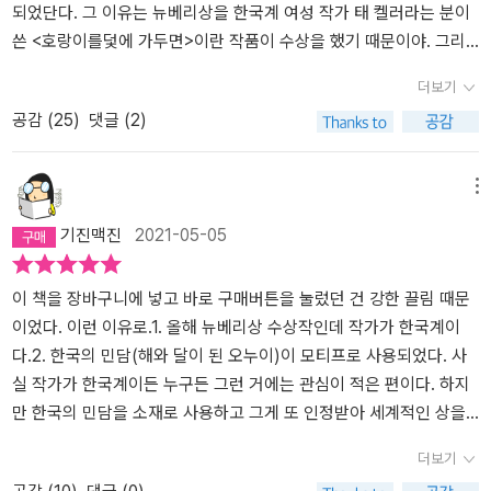
한다. 나는 이야기가 담긴 유리병을 하나씩 열면서 호랑이의 이야기
되었단다. 그 이유는 뉴베리상을 한국계 여성 작가 태 켈러라는 분이
감지한다. 이처럼 이 책은 ‘이야기의 힘’에 관해 말한다. “진실을 이야
를 듣는다. 할머니가 감추어왔던, 억눌러왔던 이야기, 숨겼던 이야기
쓴 <호랑이를덫에 가두면>이란 작품이 수상을 했기 때문이야. 그리
기하는 데는 대가가 따르는 법”이다. “아주 오래 숨겨졌던 진실”일수
를 놔주는 과정은 끝까지 읽고 나면 먹먹하다.'그래도요 할머니, 슬픈
고이야기 자체도 우리나라의 전래동화에서 모티브를 따 왔다고 했어.
록 더더욱 아프고 “예상 못 한 합병증”을 일으킨다. 그러나 진실은
더보기
이야기를 숨기는 건 안 좋은지도 몰라요. 말하지 않는다고 해서 그 일
지은이 태 켈러 님이 어렸을 때 할머니로부터우리나라 전래동화를 많
“갇혀 있기를 거부한다.” 진실을 풀어놓을 때에만 비로소 해방된 존
공감 (
25
)
댓글 (2)
들이 일어나지 않은 게 되는건 아니니까요. 숨긴다고 해서 과거가 지
이 들었는데, 그 이야기들이 이 소설을 쓰는데 바탕이 되었다고 했어.
재로 세상과 만날 수 있다고 이 책은 말한다. § “그래도요 할머니, 슬
워지는 것도 아니에요. 갇혀 있는 것뿐이지.' 저자는 처음 할머니에게
이 책에는 우리나라 전래동화에서 많이 등장하는 호랑이가 등장하고,
픈 이야기를 숨기는 건 안 좋은지도 몰라요. 말하지 않는다고 해서 그
듣던 해님달님 이야기를 모티브로 글을 쓰기 시작해서 하나씩 조각들
아주 유명한 <해와 달이 된 오누이 이야기> 동화도 각색되어 액자구
메뉴
일들이 일어나지 않은 게 되는 건 아니니까요. 숨긴다고 해서 과거가
을 찾아나간다. 저자는 한국의 건국 신화를 좀 더 파고들다가 문승숙
성으로 나온단다. 이 정도 사연 있는작품이 뉴베리상을 탔으니, 뉴스
지워지는 것도 아니에요. 갇혀 있는 것뿐이지.” _본문 275쪽 § 자매
기진맥진
2021-05-05
이라는 저자가 쓴 '민족 공동체 만들기'라는 논문을 만난다. '곰이 인
에 소개될 만 하겠지? 이런소개글을 읽다 보니, 아빠도 문득 읽고 싶
는 두려웠지만 동시에 용감하기도 했어요. 희망을 믿었어요. 그래서
간 여자로 변하는 내용에는 깊은 사회적 의미가 깔려 있는데, 그것은
어졌어. 그리고얼마 뒤 이 책이 우리나라에서도 번역 출간이 되었는
그 단지들과 이야기들을 열었어요. 어떤 이야기들은 무서웠고, 어떤
바로 '고난과 시련을 인내함'으로 요약되는 여성다움이다.'이 논문을
데, 아빠가 좋아하는 유시민 님께서 이 책을 적극추천하는 영상을 보
이 책을 장바구니에 넣고 바로 구매버튼을 눌렀던 건 강한 끌림 때문
이야기들은 슬펐지만 두 여자아이는 자랑스럽다고 느꼈어요. 제 가족
보고, 마지막 조각을 찾아 저자는 이야기의 온전한 모습을 그리게 된
았단다. 그래서 아빠도 얼른 읽어봐야겠다고 생각하고 읽어보았단다.
이었다. 이런 이유로.1. 올해 뉴베리상 수상작인데 작가가 한국계이
의 이야기였으니까요. 자기 심장을 지키려 싸운 수많은 세대, 수많은
다. '곰이 한국 여성, 또는 고생과 말없는 인내가 핵심인 어떤 여성다
소설의 주인공과 가족들이 한국계 가족이란다. 이 소설을 읽다 보니
다.2. 한국의 민담(해와 달이 된 오누이)이 모티프로 사용되었다. 사
여자들의 이야기였으니까요. 무엇이든 될 수 있고 모든 것이 될 수 있
움을 상징한다면 호랑이는? 고생을 거부한 대가로 추방을 당한 여자
지난 아카데미 시상식에서 여우조연상 수상과 함께, 유명해진영화 <
실 작가가 한국계이든 누구든 그런 거에는 관심이 적은 편이다. 하지
는 여자들의 이야기였으니까요. 그러고는 마치 거친 실로 짠 천처럼
는?그리고 그 여자가 다시 돌아온다면, 무슨 일이 일어날까?그 여자
미나리>가 생각나더구나. 아빠는 <미나리>는보지 못했지만, 영화 소
만 한국의 민담을 소재로 사용하고 그게 또 인정받아 세계적인 상을
귓속을 긁는 목소리로 하늘 호랑이가 말했어요. “이제 너희들 이야기
는 무엇을 원할까? 그리고, 무슨 이야기를 들려줄까?'우리 전래동화
개 등을 통해서 미국으로 이민 간 한국계 가족의 이야기이고, 특히 할
받았다는 사실에 관심이 갔고, 내용이 어떻게 펼쳐질지 아주 궁금했
를 해 봐. 빛은 무한해.” 그래서 자매는 이야기하기 시작했어요. (…)
더보기
에는 호랑이 이야기가 많이 나온다. 이 책을 읽고 나면, 여성 저자에
머니에 대한 이야기도 비중 있게 다루어졌다고 알고 있거든. 아빠가
다. 사람들은 ‘전통’에 큰 의미를 두고, 또 남의 ‘전통’에 호기심을 갖고
그렇게 하늘을 이야기 별로 채웠어요. 두 자매 덕분에 세상이 밝아졌