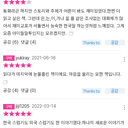
담에 생명을 불어넣은 마술적 리얼리즘의 걸작으로, 사랑과 상실과
희망을 환기시킨다. 할머니(halmoni)의 옛이야기를 통해 릴리는, 이
동화라곤 하지만 스토리와 주제가 어른이 봐도 재미있었다.한번 더
야기가 있기에 과거를 공유하고 미래를 만들어 나갈 수 있다는 사실
읽고 싶은 책. 그런데 은,는,이,가나 을.를 같은 조사없는 대화체가 많
을 깨닫는다.” 아울러 뉴베리상 위원회 위원장 존다 C. 맥네어는 “이
아서 재미교포가 서툴면서 능숙한 한국말 하는것처럼 느껴젔다. 그게
야기의 힘에 관한 매혹적인 동화로, 필요한 순간에 솟아나는 힘과 용
요즘 아이들말투인지는 모르겠지만.
기를 보여 줌으로써 독자들이 자기 안의 호랑이를 포용할 수 있게 도
공감 (
6
)
댓글 (4)
와준다.”라고 평했다. ■ 사랑하는 가족을 위해 질주하는 소녀의 모험
담 태 켈러의 데뷔작 『깨지기 쉬운 것들의 과학』에는 우울증으로 칩
yukiray
2021-06-16
거 중인 식물학자 엄마를 원래대로 되돌리려고 분투하는 한국계 소녀
메뉴
내털리가 주인공으로 등장한다. 내털리는 엄마가 연구했던 희귀식물
읽다가 마지막에 눈물흘린 책이에요. 마음을 울리는 묘한 책입니다.
‘코발트블루 난초’를 구하러 갈 비행기표를 사기 위해 ‘달걀 깨뜨리지
않고 떨어뜨리기’ 대회에 참가하고, 엄마의 옛 직장이었던 연구실에
잠입한다. 모험이 끝난 뒤 내털리는 ‘깨지기 쉬운 삶이라도 멈추지 않
공감 (
4
)
댓글 (0)
으면 괜찮다’는 사실을 깨닫는다. 『호랑이를 덫에 가두면』 역시 ‘사랑
하는 가족 구하기’라는 테마에서 출발한다. 릴리는 병든 할머니를 위
jiji1205
2022-03-14
메뉴
해 ‘마법 호랑이’의 수상한 거래를 받아들인다. 호랑이에 따르면, 옛날
옛날에 릴리의 할머니가 호랑이들에게서 무언가를 훔쳐 갔다. 그리고
한국 스럽기도 외국 스럽기도 한 이야기였다.하나의 새로운 이야기가
그 물건을 찾아서 호랑이들에게 돌려주면 할머니 병이 나을 수 있다.