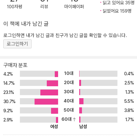
읽고 있어요 35명
깨닫는 이야기다. 한편으로는 이야기의 힘, 가족의 마법, 자아 정체성
100자평
리뷰
마이페이퍼
읽었어요 159명
탐구, 강인한 한국 여성들에 관해 말한다. 이 소설에 등장하는 호랑이
는 복합적인 의미를 띠고 있다. 할머니와 릴리를 집요하게 뒤쫓는 통
이 책에 내가 남긴 글
제 불가능하고 무서운 존재이면서, 한편으로는 할머니와 릴리가 고통
로그인하면 내가 남긴 글과 친구가 남긴 글을 확인할 수 있습니다.
으로부터 스스로 걸어 나오도록 부추기는 구원자이며, 궁극적으로는
로그인하기
‘조용하고 완벽한 여자아이’라는 껍질 속에 감춰진 ‘자유롭고 해방된
존재’, ‘분노와 욕망을 지니고 있고 표출할 줄 아는 존재’, 나아가 할머
니와 릴리가 외면해 왔던 본연의 자기 자신을 상징한다. 이처럼 적대
구매자 분포
자인 줄로만 알았던 호랑이가 차차 조력자로 밝혀지고, 릴리 안에 잠
10대
0.4%
4.2%
들어 있던 ‘호랑이 소녀’가 서서히 깨어나는 서사가 현실과 환상이 공
20대
2.5%
14.7%
존하는 세계 속에서 극적으로 펼쳐진다. 이야기 후반부에서 친구 리
30대
1.3%
23.1%
키는 릴리에게 이렇게 말한다. “우린 아주 많은 모험을 할 거야, 초능
40대
5.5%
력 호랑이 소녀.” 내면에 잠들어 있던 호랑이를 깨워서 끌어안은 순
30.7%
간, 릴리는 더 이상 투명 인간도, 조아여도, 손이 덜 가는 착한 아이도
50대
3.8%
9.2%
아니다. ‘초능력 호랑이 소녀’다. 이제 릴리는 자신의 이야기를 마음속
60대
1.7%
2.9%
에 꽁꽁 가둬 두지 않을 것이다. 릴리 앞에는 더 다양하고 더 많은 이
여성
남성
야기로 가득 찬 새롭고 거대한 세계가 펼쳐질 것이다. 그 흥미진진한