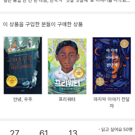
깊은 숨을 한 번 쉰 다음, 한국식 “옛날 옛날에”로 이야기를 시작했다.
“옛날 옛날에, 호랑이가 사람처럼 걷던 시절에……” ‘조아여’(조용한
아시아 여자애) 릴리, 병든 할머니를 위해 ‘마법 호랑이’와 대결하다!
한국계 여성 작가 태 켈러(27)가 쓴 2021년 뉴베리상 대상 수상작
이 상품을 구입한 분들이 구매한 상품
『호랑이를 덫에 가두면』(원제: When You Trap a Tiger, 2020)이
돌베개에서 출간되었다. 이미 한국에도 출간된 데뷔작 『깨지기 쉬운
것들의 과학』이 그랬듯, 태 켈러는 이번에도 사랑하는 가족을 위해 모
험에 뛰어드는 한국계 미국 소녀를 주인공으로 등장시킨다. 릴리네
가족은 병에 걸린 외할머니를 돌보기 위해 캘리포니아에서 워싱턴주
로 이사한다. 어느 날, 할머니의 「해님 달님」 이야기에서 튀어나온 것
만 같은 호랑이가 릴리 앞에 나타나 솔깃한 제안을 한다. 옛날 옛날에
네 할머니가 훔쳐 간 것을 돌려주면 할머니를 낫게 해 주마. 릴리는 온
힘을 다해 달리기 시작한다. 할머니를 구하기 위해서, 사랑하는 가족
안녕, 우주
프리워터
마지막 이야기 전달
을 지키기 위해서. 그러나 호랑이가 사람의 소원을 순순히 들어줄 리
자
가! 『호랑이를 덫에 가두면』은 자신을 ‘투명 인간’이라고 정의하고, 언
니로부터는 ‘조아여’(조용한 아시아 여자애)라고 불리는 릴리가 ‘마법
호랑이’와 밀고 당기는 줄다리기를 하는 과정 속에서, 마음 깊숙이 숨
읽고 싶어요 50명
27
61
13
겨 둔 고통과 슬픔, 분노와 욕망, 드러내기 힘든 진실과 마주할 용기를