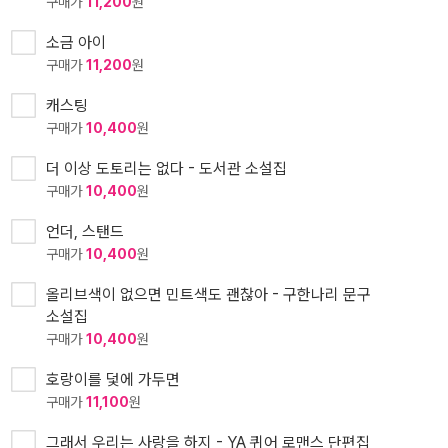
구매가
11,200
원
소금 아이
구매가
11,200
원
캐스팅
구매가
10,400
원
더 이상 도토리는 없다 - 도서관 소설집
구매가
10,400
원
언더, 스탠드
구매가
10,400
원
올리브색이 없으면 민트색도 괜찮아 - 구한나리 문구
소설집
구매가
10,400
원
호랑이를 덫에 가두면
구매가
11,100
원
그래서 우리는 사랑을 하지 - YA 퀴어 로맨스 단편집