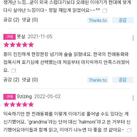
생겨난 느낌...굳이 외국 스럽다기보다 오래된 이야기가 현대에 맞게
릴리는 할머니가 훔친 것을 찾아내기 위해 질주한다. 한편으로는 할
다시 살아난 느낌이다~ 정말 재밌게 읽었어요~~^^
머니를 뒤쫓는 호랑이를 잡아들일 방법을 궁리한다. 이렇듯 태 켈러
공감 (
2
)
댓글 (0)
의 두 주인공은 조용하고 반듯하면서 강직한 내면을 가진 한국계 소
녀라는 공통점을 지니고 있다. 저자의 유년기를 슬며시 상상해 보게
풋살
2021-11-05
만드는 이 소녀들은 한국 독자들에게는 더욱 친숙하게 다가서고 더
메뉴
큰 공감을 안겨 줄 것이다. ■ 잠들어 있던 ‘호랑이 소녀’가 깨어나다
흥미 진진하게 한장한장 넘기며 술술 읽혔네요. 한국의 전래동화와
『호랑이를 덫에 가두면』은 착한 아이가 가족을 위해 헌신하는 이야기
접목시켜 호기심에 선택했는데 처음부터 마지막까지 만족스러웠어
로 출발하지만, 후반부로 갈수록 주인공 릴리가 내면에 잠들어 있던
요.
본연의 존재 ‘호랑이 소녀’를 자각하는 이야기로 발전한다. ‘호랑이 소
녀’란 릴리가 어릴 때 할머니에게서 들었던 「해님 달님」 이야기에서
공감 (
2
)
댓글 (0)
태동하고 발전한 ‘새로운 해님 달님 이야기’의 주인공이다. ‘호랑이 소
녀’ 이야기는 ‘이야기 속의 이야기’ 형식으로 전개된다. ‘마법 호랑
9zizing
2022-05-02
메뉴
이’가 릴리에게 들려주면서 이야기가 시작되고, 릴리가 뒤를 이어받
아 병상의 할머니에게 들려주면서 마무리된다. ‘호랑이 소녀’는 낮에
익숙하기만 한 전래동화를 이렇게 이야기로 풀어낼 수도 있다는 게
는 인간이다가 밤에는 호랑이로 변한다. 호랑이는 거칠고, 통제할 수
신기했어요. ˝grandma˝라는 단어 대신 ˝halmoni˝라고 쓴 거부터 신
없고, 진실을 말하고, 세상을 집어삼키고, 언제나 더 원한다. 반면에
기했어요아이들과 함께 읽고, 이야기 나누면 더 좋을 것 같아요~
인간 여자아이는 원해서는 안 되고, 남을 도와야 하고, 조용해야 한다