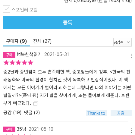
현재
0
/280byte (한글 140자 이내)
분의 1만 한국인”이라고 나는 대답했다. 하자마자 잘못된 대답이라
스포일러 포함
느꼈다. 한국인이냐는 질문에는 언제나, 퍽 단순하게도, 그렇다고 하
면 되는 거였다. 하지만 언젠가부터 나는 내 피를 부분 부분으로 나누
등록
고 있었던 것이다. 다시 나뉘지 않은 완전한 내가 되고 싶어서, 나는
다시 그 이야기들을 찾았다. _본문 325~326쪽(저자의 말) ■ 한국
구매자 (9)
전체 (27)
계 작가 태 켈러, 제100회 뉴베리상 수상 지난 1월 21일, 미국어린이
도서관협회(ALSC; Association for Library Service to Children)
행복한책읽기
2021-05-31
는 한국계 여성 작가 태 켈러의 『호랑이를 덫에 가두면』을 2021년 제
메뉴
100회 뉴베리상 수상작으로 발표했다. 뉴베리상은 안데르센상, 아스
중2딸과 중년맘이 모두 흡족해한 책. 중고딩들에게 강추. <한국의 전
트리드 린드그렌상과 함께 ‘아동문학의 노벨상’이라고 불리는 최고의
래동화와 미국의 환경이 합쳐진 것이 독특하고 인상적이었다. 이 책
상으로, 해마다 한 작품을 선정해 뉴베리 메달을 수여하고 최종 후보
에서는 모든 이야기가 별이라고 하는데 그렇다면 나의 이야기는 어떤
서너 편을 ‘아너 리스트’(honor list)로 발표한다. 2021년 뉴베리상 수
별일까?>(중딩 평) 자기 별을 찾아가게, 또는 돌아보게 해준다. 후반
상작은 태 켈러의 『호랑이를 덫에 가두면』 한 작품이며, 여느 해보다
부가 뻐근했다.
많은 다섯 편이 아너 리스트에 올랐다. 1922년 첫 수상자가 나온 이
래 100번째 뉴베리 메달의 주인공이 된 태 켈러는 현재 스물일곱 살
공감 (
19
)
댓글 (2)
로 이번 수상작이 두 번째 책이다. 이토록 젊은 신진 작가에게 뉴베리
메달을 안기면서, 미국어린이도서관협회는 이렇게 평했다. “한국 민
35닝
2021-05-10
메뉴