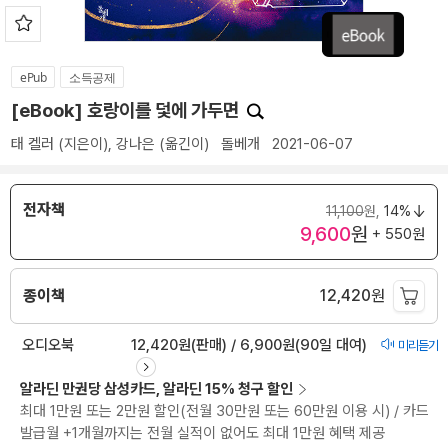
ePub
소득공제
[eBook] 호랑이를 덫에 가두면
태 켈러
(지은이),
강나은
(옮긴이)
돌베개
2021-06-07
전자책
11,100
원,
14%
9,600
원
+ 550원
종이책
12,420
원
오디오북
12,420원(판매) / 6,900원(90일 대여)
미리듣기
알라딘 만권당 삼성카드, 알라딘 15% 청구 할인
최대 1만원 또는 2만원 할인(전월 30만원 또는 60만원 이용 시) / 카드
발급월 +1개월까지는 전월 실적이 없어도 최대 1만원 혜택 제공