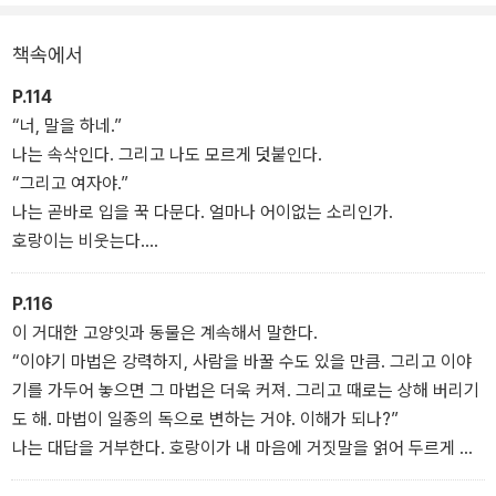
어줄 리가!
책속에서
<호랑이를 덫에 가두면>은 자신을 ‘투명 인간’이라고 정의하고, 언니
로부터는 ‘조아여’(조용한 아시아 여자애)라고 불리는 릴리가 ‘마법
P.114
호랑이’와 밀고 당기는 줄다리기를 하는 과정 속에서, 마음 깊숙이 숨
“너, 말을 하네.”
겨 둔 고통과 슬픔, 분노와 욕망, 드러내기 힘든 진실과 마주할 용기를
나는 속삭인다. 그리고 나도 모르게 덧붙인다.
깨닫는 이야기다. 한편으로는 이야기의 힘, 가족의 마법, 자아 정체성
“그리고 여자야.”
탐구, 강인한 한국 여성들에 관해 말한다.
나는 곧바로 입을 꾹 다문다. 얼마나 어이없는 소리인가.
호랑이는 비웃는다.
“늘 이런 식이지. 수컷 호랑이 나오는 이야기 하나 들었다고 호랑이
하면 다 수컷이게? 인간들은 어쩌면 이렇게 한심한지.”
P.116
이 거대한 고양잇과 동물은 계속해서 말한다.
“이야기 마법은 강력하지, 사람을 바꿀 수도 있을 만큼. 그리고 이야
기를 가두어 놓으면 그 마법은 더욱 커져. 그리고 때로는 상해 버리기
도 해. 마법이 일종의 독으로 변하는 거야. 이해가 되나?”
나는 대답을 거부한다. 호랑이가 내 마음에 거짓말을 얽어 두르게 내
버려 두지 않을 것이다.