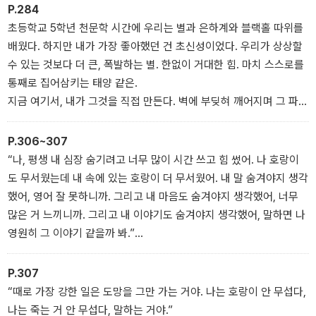
“네 할머니가 가둬 둔 이야기를 릴리 네가 풀어 주면 할머니는 나아질
P.284
거야. 그 별들이 계속 갇혀 있으면 할머니가 아프고 말이야. 그 별들이
초등학교 5학년 천문학 시간에 우리는 별과 은하계와 블랙홀 따위를
네 할머니를……”
배웠다. 하지만 내가 가장 좋아했던 건 초신성이었다. 우리가 상상할
호랑이가 이를 드러낸다.
수 있는 것보다 더 큰, 폭발하는 별. 한없이 거대한 힘. 마치 스스로를
“……집어삼킬 거야.”
통째로 집어삼키는 태양 같은.
지금 여기서, 내가 그것을 직접 만든다. 벽에 부딪혀 깨어지며 그 파란
유리 단지가 초신성이 된다. 나를 내 안에 억눌러 둘 수가 없다. 그 모
든 두려움, 분노, 잃어버린 희망…….
P.306~307
“나, 평생 내 심장 숨기려고 너무 많이 시간 쓰고 힘 썼어. 나 호랑이
도 무서웠는데 내 속에 있는 호랑이 더 무서웠어. 내 말 숨겨야지 생각
했어, 영어 잘 못하니까. 그리고 내 마음도 숨겨야지 생각했어, 너무
많은 거 느끼니까. 그리고 내 이야기도 숨겨야지 생각했어, 말하면 나
영원히 그 이야기 같을까 봐.”
할머니가 얕은 숨을 쉰다.
“그런데 내 이야기 꼭꼭 숨기니까 그 이야기가 날 잡아먹었어. 그래서
P.307
사랑 안 보였어. 내 주위에 사랑이 가득한데.”
“때로 가장 강한 일은 도망을 그만 가는 거야. 나는 호랑이 안 무섭다,
나는 죽는 거 안 무섭다, 말하는 거야.”