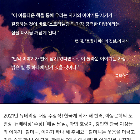
2021년 뉴베리상 대상 수상작! 한국계 작가 태 켈러, 아동문학의 노
벨상 ‘뉴베리상’ 수상! 「해님 달님」, 마법 호랑이, 강인한 한국 여성들
의 이야기 “할머니, 이야기 하나 해 주세요.” 할머니는 웃음을 머금고