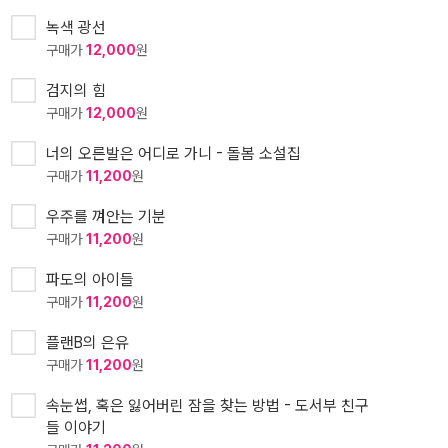
녹색 광선
구매가
12,000
원
검지의 힘
구매가
12,000
원
너의 오른발은 어디로 가니 - 돌봄 소설집
구매가
11,200
원
우주를 껴안는 기분
구매가
11,200
원
파도의 아이들
구매가
11,200
원
플랜B의 은유
구매가
11,200
원
속눈썹, 혹은 잃어버린 잠을 찾는 방법 - 도서부 친구
들 이야기