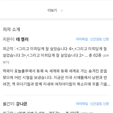
더보기
저자 소개
지은이:
태 켈러
저자파일
신간알림 신청
최근작 :
<그리고 미희답게 잘 살았습니다 4>
,
<그리고 미희답게 잘
살았습니다 3>
,
<그리고 미희답게 잘 살았습니다 2>
… 총 62종
(모두
보기)
하와이 호놀룰루에서 동화 속 세계와 동화 세계로 가는 숨겨진 문을
찾으며 어린 시절을 보냈습니다. 지금은 미국 시애틀에서 남편과 반
려견, 책 무더기들과 함께 지내며 여자아이들의 목소리에 귀를 기울
이는 이야기를 쓰고 있습니다. 우리나라에 소개된 책으로 《호랑이를
덫에 가두면》, 《깨지기 쉬운 것들의 과학》이 있습니다.
옮긴이:
강나은
저자파일
신간알림 신청