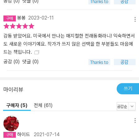
공감 (
0
)
댓글 (0)
태어난다. § 나는 초록색 유리 단지를 집어 던지고, 벽에 부딪힌 그 병
은 폭발한다. 언니가 비명을 지른다. “뭐 하는 거야?” 그런데 말이다,
봉봉
2023-02-11
깨뜨리는 기분이 나쁘지 않다. 그냥, 도저히 다 견딜 수가 없다. 그 모
메뉴
든 희망과 두려움과 강인함과 힘. 그 모든 이야기와 대가와 불확실함.
내 안에 넣고 꽉 닫아 두기에는 너무 많다. 이번에는 길고 가느다란 단
감동 받았어요. 미국에서 만나는 매지컬한 전래동화라니! 익숙하면서
지를 집어 들어 벽에다 던진다. 그것이 깨어지는 걸 후련한 기분으로
도 새로운 이야기예요. 작가가 쓰지 않은 선택을 한 부분들도 마음에
바라본다. _본문 282쪽 ■ ‘이야기의 힘’에 관한 이야기: “어떤 이야
드는 책입니다.
기는 갇혀 있기를 거부한다.” 오래전 한국에 살 때 릴리의 할머니가
공감 (
0
)
댓글 (0)
호랑이들에게서 훔친 것은 물건이 아니라 ‘이야기’다. § “나는 조그만
마을 사는 조그만 여자애여도 꾀 많았어. 호랑이 동굴 밖에 몰래 숨어
서 호랑이 잠들 때까지 기다렸어. 호랑이들 코 고는 소리에 땅 흔들릴
쓰기
마이리뷰
때까지. 그리고 내가 그 별들, 그 나쁜 이야기들을 주먹으로 쥐어서 유
리 단지 안에 넣었어. (…) 내가 그 유리 단지들 꽉 잠갔어. 그리고 살
구매자 (5)
전체 (61)
금살금, 가만가만, 조용조용 동굴 떠났어. 그런데 이런 생각 들었어.
‘더 조심해야 돼. 호랑이들이 절대 못 쫓아오게 해야 돼.’ 그래서 숲속
메뉴
에서 바위를 하나씩 가지고 와서 동굴 입구에 쌓았어. 벽 만들었어, 크
고 무거운 벽. 호랑이들이 그 벽 안에 갇혔어. (…) 나는 ‘나쁜 이야기
하이드
2021-07-14