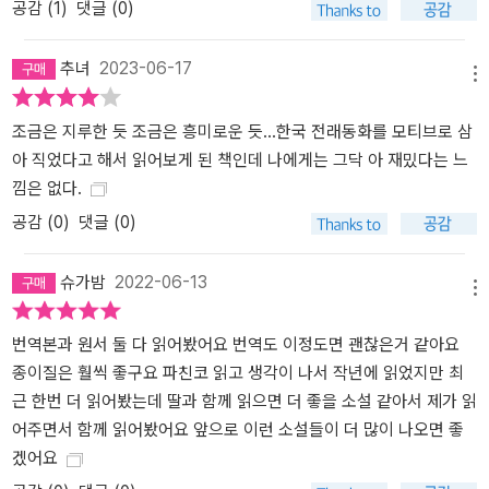
공감 (
1
)
댓글 (0)
고 배웠다. ‘호랑이 소녀’는 인간 여자아이치고는 너무 많은 감정을 느
끼고 호랑이치곤 너무 많은 두려움을 느끼는 “두 갈래 삶” 속에서 고
추녀
2023-06-17
통받다가 어린 딸을 지상에 남겨 둔 채 하늘로 올라간다. 여기서 반인
메뉴
반수의 존재인 ‘호랑이 소녀’는 “4분의 1만 한국인”이라고 자신을 설
조금은 지루한 듯 조금은 흥미로운 듯…한국 전래동화를 모티브로 삼
명해야 했던 저자 자신을 연상시키는 동시에, 분노와 욕망과 자기주
아 직었다고 해서 읽어보게 된 책인데 나에게는 그닥 아 재밌다는 느
장을 감춘 채 조용하고 착하게 순응하면서 살기를 강요받는 존재, 즉
낌은 없다.
여성들과 아이들, 특히 소녀들을 상징한다. 할머니를 구하기 위해 뛰
어들었던 모험 속에서 릴리가 깨닫는 것은 자기 안에 존재하는 ‘호랑
공감 (
0
)
댓글 (0)
이 소녀’다. 릴리는 조용한 아시아 여자애, 투명 인간, 손이 안 가는 착
한 아이라는 껍데기를 스스로 깨뜨리고 나온다. 이제 릴리는 분노할
슈가밤
2022-06-13
메뉴
일에는 분노하고, 자기주장을 똑똑히 할 수 있다. 교통사고로 갑작스
럽게 세상을 떠난 아빠 얘기를 언니 샘과 담담하게 이야기할 수도 있
번역본과 원서 둘 다 읽어봤어요 번역도 이정도면 괜찮은거 같아요
다. 할머니가 만들어 주시던 것처럼 완벽하게 만들지 못한 떡도 충분
종이질은 훨씩 좋구요 파친코 읽고 생각이 나서 작년에 읽었지만 최
히 맛있을 수 있다는 것을 깨닫는다. 이번 작품이 흥미로운 점은 릴리
근 한번 더 읽어봤는데 딸과 함께 읽으면 더 좋을 소설 같아서 제가 읽
가 소중한 것을 스스로 깨뜨림으로써 진일보한다는 사실이다. 깨지기
어주면서 함께 읽어봤어요 앞으로 이런 소설들이 더 많이 나오면 좋
쉬운 것들을 지키기 위해 안간힘을 쓰던 아이는 스스로 깨뜨리는 쪽
겠어요
을 선택하면서, 자유롭고 해방된 존재, 무한한 가능성의 존재로 다시