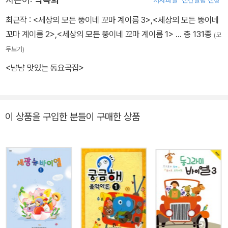
저자파일
신간알림 신청
최근작 :
<세상의 모든 뚱이네 꼬마 계이름 3>
,
<세상의 모든 뚱이네
꼬마 계이름 2>
,
<세상의 모든 뚱이네 꼬마 계이름 1>
… 총 131종
(모
두보기)
<냠냠 맛있는 동요곡집>
이 상품을 구입한 분들이 구매한 상품