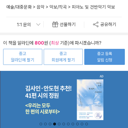
예술/대중문화
>
음악
>
악보/작곡
>
피아노 및 건반악기 악보
선물하기
공유하기
이 책을 알라딘에
800
원 (
최상
기준)에 파시겠습니까?
중고
중고
중고 등록
알라딘에 팔기
회원에게 팔기
알림 신청