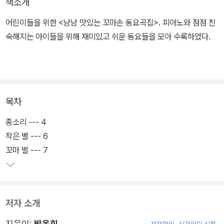
책소개
어린이들을 위한 <냠냠 맛있는 꼬마손 동요곡집>. 피아노와 점점 친
숙해지는 아이들을 위해 재미있고 쉬운 동요들을 모아 수록하였다.
목차
종소리 --- 4
작은 별 --- 6
꼬마 벌 --- 7
저자 소개
지은이:
박옥희