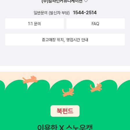
(주)알라딘커뮤니케이션
1544-2514
일반문의 (발신자 부담)
1:1 문의
FAQ
중고매장 위치, 영업시간 안내