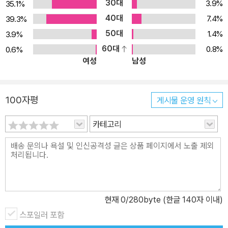
30대
3.9%
35.1%
40대
7.4%
39.3%
50대
1.4%
3.9%
60대
0.8%
0.6%
여성
남성
100자평
게시물 운영 원칙
카테고리
현재
0
/280byte (한글 140자 이내)
스포일러 포함