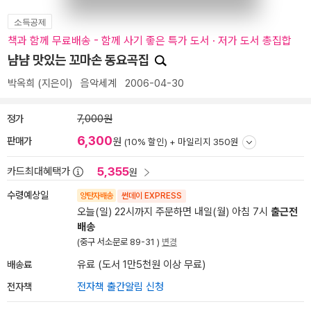
소득공제
책과 함께 무료배송 - 함께 사기 좋은 특가 도서 · 저가 도서 총집합
냠냠 맛있는 꼬마손 동요곡집
박옥희
(지은이)
음악세계
2006-04-30
정가
7,000원
6,300
판매가
원
(10% 할인) +
마일리지 350원
5,355
카드최대혜택가
원
수령예상일
양탄자배송
썬데이 EXPRESS
오늘(일) 22시까지 주문하면 내일(월) 아침 7시
출근전
배송
(중구 서소문로 89-31 )
변경
배송료
유료 (도서 1만5천원 이상 무료)
전자책
전자책 출간알림 신청