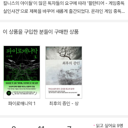
칼니스의 아이들’이 많은 독자들의 요구에 따라 ’팔란티어 - 게임중독
살인사건’으로 제목을 바꾸어 새롭게 출간되었다. 온라인 게임 중독
용의자의 살인 사건을 파헤치며 가상과 현실의 이중 세계를 그린 이
작품은 많은 이들로부터 한국 IT의 미래를 예견한 통찰력이 돋보였다
이 상품을 구입한 분들이 구매한 상품
는 호평을 받았다. 출간 6년이 지난 지금까지도 각종 포털 사이트의
문답 게시판과 장르 소설 팬사이트에서는 ’옥스타칼니스의 아이들’을
추천하는 글과 작품의 재출간을 요구하는 열성 독자들의 요구가 끊임
없이 이어져 왔다. >>현대 스릴러 소설이 보여줄 수 있는 모든 것 ’팔
란티어’의 최대 장점은 모든 독자들이 인정하는 굉장한 흡인력이다.
네이버의 문답 게시판에서 한 독자는 이 책에 대해 ”어떤 연령층 어떤
독자라도 재미만은 100% 느낄 수 있다”라고 강조할 정도로 손에 잡
으면 놓을 수 없는 확실한 재미를 보장한다. 첨단 기술을 둘러싼 각종
음모론과 서울대학병원 전임의 출신의 작가가 선보이는 정신 의학적
파이로매니악 1
최후의 증인 - 상
복선은 현대 스릴러 소설에서 빼놓을 수 없는 요소이다. 댄 브라운의
’디지털 포트리스 나 로빈 쿡의 ’의학 소설 시리즈’ 등 해외 유명 스릴
러들도 이러한 요소가 적절히 조합되어 밀리언셀러 반열에 오를 수
읽고 싶어요 9명