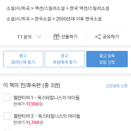
소설/시/희곡
>
액션/스릴러소설
>
한국 액션/스릴러소설
소설/시/희곡
>
한국소설
>
2000년대 이후 한국소설
선물하기
공유하기
중고
중고
중고 등록
알라딘에 팔기
회원에게 팔기
알림 신청
이 책의 전/후속편 (총 3권)
신간알림 신청
팔란티어 1 - 옥스타칼니스의 아이들
판매가
17,100
원
팔란티어 2 - 옥스타칼니스의 아이들
판매가
11,700
원