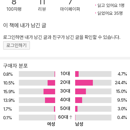
8
11
7
있었다. 국내에서는 테크노 스릴러와 심리 스릴러가 결합된 방식은
읽고 있어요 1명
100자평
리뷰
마이페이퍼
’팔란티어’가 처음 선보인다. >>현대의 온라인 게임 중독을 예견하고
읽었어요 35명
비판한 화제작 한국은 지난 5년 사이에 무려 72%의 초고속 인터넷
이 책에 내가 남긴 글
보급율이라는 세계 최고의 IT 국가로서 거듭났으나 급성장에 따른 부
작용으로 2000년 불과 1000여 건에 달하던 사이버 범죄가 5년만에
로그인하면 내가 남긴 글과 친구가 남긴 글을 확인할 수 있습니다.
10만여 건으로 폭증했으며, 이중 50%는 온라인 게임 중독으로 인해
로그인하기
벌어지는 범죄이다(경찰청 수사국 발표). 정보문화진흥원 발표에 따
르면 청소년 10명 중 3명이 게임중독 증세를 보며, 온라인 게임으로
구매자 분포
범죄에 빠져든 청소년은 연간 1만여 명에 이른다고 한다. 소설 \’팔란
10대
4.7%
0.8%
티어\’는 이런 게임 중독이 불러올 사회적 문제를 스릴러라는 장치를
20대
24.4%
10.5%
통해 독자에게 메시지를 전하고 있다. 특히 현실에서는 평범하던 사
30대
15.0%
15.9%
람이 인터넷에서 ’악플러’, ’마녀몰이꾼’ 등 각종 선동자가 되는 이중
40대
9.5%
13.9%
성을 작품 속에서 가상 현실 부적응이 만들어낸 다중인격으로 풀어내
50대
어 극의 재미를 더한다.
3.0%
1.7%
60대
0.4%
0.1%
여성
남성