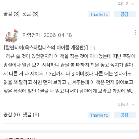
서 [논어] 서사를 분석하는 데서도 공자의 제자들의 이상을 '어려운
더보기
티 플레져가 아닌가. 또 하나의 재미는 '파티 party'맺기이다. 각
해주세요. 밀리언셀러 클럽이 앞으로 나아갈 방향이랄까, 지향하는
꿈이고 너무 숭고한 환상'이라고 본다. 그래 '환상'일 수 있지. 그 환상
공감 (
3
)
댓글 (3)
기 다른 직업들이 하나의 패로 묶여 서로의 동료가 되는 이 구조는 툴
지점, 차후 출간 방향에 대해서도 이야기해 주세요.A. 밀리언셀러 클
에 헌신하는 게임자들의 순수를 보듯이 현실에서 이상을 향해 저항하
킨 이래 판타지 소설의 오랜 설정이지만 mmorpg 상에서 이 '파티'는
럽은 세계적인 인기 소설들을 엄선한 시리즈입니다. 기본적으로 100
는 자들을 볼 수는 없는 걸까? 환상같고, 도저히 이뤄지지 않을 것 같
인간이 가상현실 상에서 얼마나 이타적인가를 깨달을 수 있는 제도이
만 부 이상 판매된 작품들이며, 추리, 호러, 스릴러 등 독자들의 흥미
은 것을 향해 무모한 도전을 하는 자들에 의해 세상은 조금씩이나마
아영엄마
2006-04-18
메뉴
다. 근거리 공격 캐릭터가 원거리 공격 캐릭터를 위해 몬스터 앞줄에
를 유발할 모든 장르를 아우르고 있습니다. 초기에는 유명작들 위주
변화하고 진보한 것 아닌가? [스토리텔링 진화론]은 읽고 있는 중이
[팔란티어(옥스타칼니스의 아이들 개정판)]
서 '몸빵'해주는 것부터 쏟아지는 공격들속에서 이미 죽은 나를 살리
로 편성하다 보니 이미 국내에 출간된 적이 있던 도서들도 다수 있었
지만, '스토리헬퍼'와 함께 힘든 작업과 의미 있는 작업을 했다. 스토
리뷰 쓸 것이 있었던지라 이 책을 잡는 것이 아니었는데 지난 주말에
기 위해 다가오는 이름모를 동료 캐릭터를 모니터 상으로 볼 때, 자기
고, 현대 코드와는 잘 맞지 않는 고전 작품 때문에 시리즈의 신선함이
리헬퍼(storyhelper.co.kr)에 들어가서 이리저리 살펴봤는데 재미
망설이다 일단 보기 시작하니 끝을 볼 때까지 책을 놓고 싶지가 않아
도 애써 모았을 멋진 아이템들을 뉴비newbie들에 나눠주는 고렙 캐
나 주목도가 많이 떨어졌습니다. 앞으로는 조금 더 최신 소설들의 비
있고, 초보자들은 도움을 받을 수도 있을 것 같다. 다만, 그거 들여다
서 다른 거 다 제쳐두고 3권까지 다 읽어버렸다.다른 때는 읽다가도
릭터들을 볼 때 마다 나는 이것이 일종이 집합지능(collective intell
중이 높아질 것입니다. 또한 데니스 루헤인, 스티븐 킹, 기리노 나쓰오
보는 시간에 상상력과 생각을 더 많이, 끝까지 가보는 게 더 낫다는 생
읽을 책 달라고 하면 먼저 보라고 넘겨주는데 이 책은 먼저 읽어보고
igence)이 만드는 '화엄세상'이 아닌가 생각한다. 이 논리가 우습다
등 주요 작가들의 차기작도 꾸준히 만나보실 수 있을 것입니다. 영화
각이다. 스토리헬퍼 같은 글쓰기 도우미는 살짝 도와주는 도구일 수
싶은 욕심에 일단 1권을 다 읽고 나서야 남편에게 보라고 가방에 넣
고 느끼는 이들에게 나는 이에 관련해 아는 사람은 잘 알고 모르는 사
나 게임 등의 새로운 매체와 연관이 깊은 소설들이 시리즈에서 많이
밖에 없다. 대신 수많은 영화와 애니메이션등을 분석하여 놓았다는
어 주었다~ ^^전에 6권으로 나왔던 작품이라 3권으로 묶으니 권당
람은 영 모르는 이야기를 해주곤 한다.역시 mmorpg인 리니지2, 32
선뵐 예정입니다.이미 계약 도서 중 약 10여 편이 영화화 중이고, 이
점은 대단하다고 밖에.영화와 게임 시나리오에 적합하고 장르 소설
더보기
두께가 상당하다. 세권의 쪽수를 더해보니 587쪽+592쪽+627쪽
대의 서버 중 하나인 서버1- 바츠서버에서 일어났던 전설같은 이야
중에는 대형 블록버스터급도 다수 포함되어 있습니다. 물론 단순한
집필에도 많은 도움을 받을 수 있겠지만, 그외 소설 집필 때는 글
공감 (
6
)
댓글 (5)
=.... 1806쪽 (계산 맞나??)이 세 권 읽느라 다른 책은 하나도 못보
기..<바츠해방전쟁>. 가상 현실속에서 세금수탈, 독재와 척살을 일삼
스토리의 고예산 영화화보다는 작품성에 무게를 두는 쪽으로 방향을
쎄. 플로베르처럼, 자신의 필체를 보기만 해도 구역질이 날 때까지 수
고 제켜두고 있었음..백주 대낮에 벌어진 살인 사건을 추적하는 현실
는 DK2라는 혈맹에 맞서 아이템도 없는 저렙 유저들이 3년 동안 벌
잡고 있으니, 작품의 퀄리티를 기대하셔도 좋습니다. 그러나 궁극적
정을 계속했듯이, 발자크가 교정본으로도 고치고, 또 고치고, 심지어
과 가상현실을 기반으로 한 게임의 배경이 되는 판타지 물이 결합된
였던 민중봉기인 바츠전쟁을 혹자는 반농삼아 한국전 이후 최대의 전
으로는 밀리언셀러 클럽은 국내 작가들을 양성할 수 있는 시리즈로