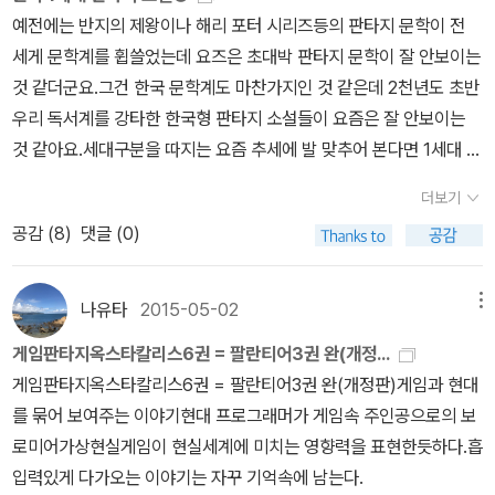
라든가 하는 것들이 더 상세했다. 대화도 더 실감이 났으며 더 자연스
예전에는 반지의 제왕이나 해리 포터 시리즈등의 판타지 문학이 전
러웠고 현실적이었다.(물론 가상 현실이 어디가 현실성이 있냐고 말
세게 문학계를 휩쓸었는데 요즈은 초대박 판타지 문학이 잘 안보이는
하면 할 말 없지만).일종의 막이다. 이것은. 나는 그렇게 생각했다. 아
것 같더군요.그건 한국 문학계도 마찬가지인 것 같은데 2천년도 초반
직 1권에서는 주인공의 '그 일'에 관해서 나오지 않았다. 그리고 살인
우리 독서계를 강타한 한국형 판타지 소설들이 요즘은 잘 안보이는
사건. 간간히 눈에 띄는 사건들. 모든 것이 조각조각 나뉘어 떨어져 있
것 같아요.세대구분을 따지는 요즘 추세에 발 맞추어 본다면 1세대 한
다. 좋다. 멋지다. 강추다. 삼단 변신 작가씨!
국형 판타지 소설들은 대략 다음과 같습니다.1.퇴마록(1993)-이우혁
더보기
한국에서 장르소설로 천만부 이상을 판매한 압도적 인기를 자랑하는
공감 (
8
)
댓글 (0)
작품입니다.30년이 지난 지금에도 계속해서 판매되고 있으며 영화화
(소박 혹은 중박)되었지만 지금도 영화화 해달라고 요청하는 명작입
니다.2.바람의 마도사(1996)-김근우, 외국번역 판타지물 일색이던
나유타
2015-05-02
메뉴
초기 한국 판타지 시장에서 반향을 일으켰던 작품으로 한국 최초의
게임판타지옥스타칼리스6권 = 팔란티어3권 완(개정...
정통 판타지 소설이라고 할 수 있는 작품이죠.2006넌에 개정판이 나
게임판타지옥스타칼리스6권 = 팔란티어3권 완(개정판)게임과 현대
왔으나 현재 절판상태입니다.3.드래곤 랴자(1997)-이영도1998년
를 묶어 보여주는 이야기현대 프로그래머가 게임속 주인공으로의 보
출간되어, 국내에서만 100만 부가 넘게 판매되었고 일본, 대만, 중국
로미어가상현실게임이 현실세계에 미치는 영향력을 표현한듯하다.흡
에도 번역·출간되었으며, 2004년 태동 출판사의 고등학교 문학 교과
입력있게 다가오는 이야기는 자꾸 기억속에 남는다.
서에 실리며 화제가 되었던 작품으로 한국에서 판타지 문학 장르 시