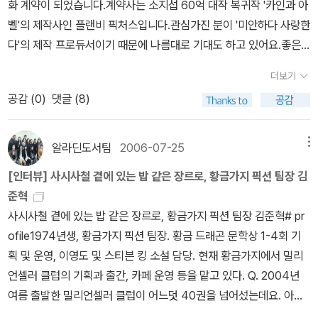
는 읽었던 책들에 대해 쓰려고 했는데 엉뚱한 글이 나왔다. [영원한
화 계약이 되었습니다.계약사는 소지섭 60억 대작 복귀작 '카인과 아
다. 나를 위협하고 공격하며 내 길을 막는 몬스터들을 '난도질'하는 쾌
제국] 이래 오랜만에 이인화의 [지옥설계도]를 읽었는데 여러가지를
벨'의 제작사인 플랜비 픽처스입니다.관심가진 분이 '미안하다 사랑한
감..현실계에서는 불가능한 은밀하고 금지된 '악마적 상상'이 마우스
생각하게 하는 소설이었다. 이 비슷한 내용과 형식의 내가 읽었던 한
다'의 제작 프로듀서이기 때문에 나름대로 기대도 하고 있어요.좋은
를 잡은 오른손을 통해 실감나는 타격감과 함께 구현되는 이런 즐거
국 소설로는 [팔란티어]을 떠올릴 수 있었다. [팔란티어]는 게임의 세
작품으로 영상화되길 기대합니다.그러고 보면, 만화도 장태산씨가 하
움은 중독성이 아주 세다. 나는 고어- 슬래쉬 무비의 미덕은 인간 본
더보기
계였고, [지옥설계도]는 최면의 세계라는 차이가 있지만 이인화가 게
고 있는데...흠 어찌 진행되었나 몰라요.이영도님 작품은 영화나 영상
능 깊이 숨겨져 있는 악마적 본성을 어두운 극장에서 추체험적으로
공감 (
0
)
댓글 (8)
임폐인으로 살았던 경험을 토대로 집필된 소설이라는 점을 감안하면
화가 안 넘어가는군요...=========================
해소시켜 버리는 것이라고 생각한다. 스티븐 킹의 표현을 빌자면 일
최면의 세계, 인페르노 나인은 곧 중세전쟁 게임의 세계를 모티프로
======================================
종의 '안전벨트'의 기능이다. 이런 맥락에서 지난 십여년 동안 디아블
하고 있다. [영원한 제국]에서 정조를 다룰 때도 느낀 거지만, 현실에
=====출처 : 이영도 공식 출판 카페http://cafe.naver.com/blo
알라딘도서팀
2006-07-25
메뉴
로를 즐기며 숱한 바람불고 거친 들판과 어둡고 컴컴한 던전 곳곳에
서의 개혁, 저항 같은 것들에 허무적인 생각을 갖고 있으면서 게임 온
odbird/10514
서 많은 사람들을 학살했다.못된 상사, 계약을 파기한 갑, 내 차 앞에
[인터뷰] 사시사철 곁에 있는 밥 같은 장르로, 황금가지 픽션 팀장 김
라인 세계에서 수많은 게임자들이 가진 헌신에 대해서는 그렇게 간단
서 급제동한 택시 기사, 내 발을 밟고도 사과없이 지나간 여자... et
준혁
히 '잊지못할 경험'으로서 감동할 수 있었다는 게 놀라웠다. '부재하는
c 하지만 화면에 스태프 스크롤이 올라가고 극장에 불이 들어오면 구
사시사철 곁에 있는 밥 같은 장르로, 황금가지 픽션 팀장 김준혁# pr
이상에 헌신하는 순교자'들을 어째 게임세상에서 발견한다는 건지 안
겨진 옷을 추스르고 팝콘 봉투와 콜라컵을 얌전히 두손에 들고 앞 사
ofile1974년생, 황금가지 픽션 팀장. 황금 드래곤 문학상 1-4회 기
타깝다.강고한 현실의 힘을 과도하게 보기 때문이고 현실은 늘 약육
람을 따라 출구로 나가 약간의 현기증을 느끼며 현실로 돌아오는 것
획 및 운영, 이영도 및 스티븐 킹 소설 담당. 현재 황금가지에서 밀리
강식의 원리대로 흘러간다는 믿음 때문일 듯하다. 김훈식으로, '인류
처럼 게임이 끝나면 나도 두 세시간 전의 정상적인 사람으로 되돌아
언셀러 클럽의 기획과 출간, 카페 운영 등을 맡고 있다. Q. 2004년
의 역사가 약육강식으로 이루어져왔다는 것을 '긍정'할 수는 없어도
가서 지금껏 산다. 하지만 아무도 내가 디아블로 북미 서버에 dps 20
여름 출발한 밀리언셀러 클럽이 어느덧 40권을 넘어섰는데요. 아직
'인정'할 수는 있다'는 태도와 같은 것이려나? [스토리텔링 진화론]에
만, 정복자 레벨 60의 극강 바바리안인 줄 모른다. 참으로 대단한 길
잘 모르는 독자분들을 위해 밀리언셀러 클럽 시리즈 소개를 간단히