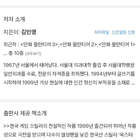
로미어’가 예상에 없던 돌출 행동을 일삼아 컨트롤에 애를 먹는다. 진
척이 더디자 형사 장욱은 게임 회사를 급습하고, 살인자의 물품을 빼
저자 소개
돌려 조사하는 등 동분서주하지만 오히려 의문의 세력으로부터 강압
적 수사 압력을 받고 수사팀에서 제외되고 만다. 그 와중에 원철은 '팔
지은이:
김민영
저자파일
신간알림 신청
란티어’ 안에서 우연히 괴한의 흔적을 발견하고, 수사는 새로운 국면
최근작 :
<만화 팔란티어 3>
,
<만화 팔란티어 2>
,
<만화 팔란티어 1>
을 맞이한다. 과연 살인 사건과 온라인 게임은 연관된 것인가?
… 총 10종
(모두보기)
1967년 서울에서 태어났다. 서울대 의과대학 졸업 후 서울대학병원
일반외과를 수료, 전문의 자격증을 취득했다. 1994년부터 글쓰기를
시작하여 1999년 가상 현실에 대한 인간 정신의 부적응을 소재로 한
첫 장편소설 <옥스타칼니스의 아이들>을 내놓았다. 2003년 하버드
경영대학원 과정을 졸업하고, 2006년 현재 맥킨지 컨설팅 서울 및
실리콘 밸리 사무소에서 근무 중이다.
출판사 제공 책소개
>>한국 게임 스릴러의 전설적인 작품 1999년 출간되어 뛰어난 작품
성으로 극찬을 받으며 다수의 열성팬을 낳은 한국산 스릴러 ’옥스타