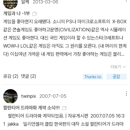
다. 해경이 그토록 소극적으로 움직인 게 정말 조직이 말도 아니게 무
알케
2013-03-06
현실 사이의 혼동을 다루고 있는 팔란티어는 한국 최초의 가상현실
너져 있어서 그런 것일까? 정말 그런 건가?나는 정말 이해가 안된다.
게임과 나 -1부
게임을 배경으로 한 소설로 현실에 일어난 사건을 파헤치기 위해서
아무리 조직이 무너져 있어도 그렇지 당장 눈 앞에서 배가 침몰하고
게임을 좋아한지 오래됐다. 소니의 PS나 마이크로소프트의 X-BOX
게임속에서 증거를 찾는 스릴러 소설로 온라인 게임 중독을 예견하고
수백명의 아이들과 사람들이 배안에 갇혀 있다는 걸 알면서도 그럴
같은 콘솔게임도 좋아하고문명(CIVILIZATION)같은 역사 시뮬레이
비판한 작품입니다.-계속-
수가 있다는 게 나는 도저히 도저히 도저히 이해가 안된다. 지원 가능
션 게임도 좋아한다. 대신 국민 게임이라 할 수 있는스타크래프트나
한 수단을 사용하지도 않고, 심지어 거부하면서까지 손놓고 있었다는
WOW나 LOL같은 게임은 아직도 그 원리를 모른다. (내 머리의 한계
게 나는 정말 이해가 안된다. 아무리 매뉴얼이 없고, 매뉴얼대로 하기
다) 이십여년 가까운 내 게임 편력에서 가장 좋아하는 게임은 블리자
가 어려웠다해도 ... 그래도 그 정도까지였다는 게 도무지 이해할 수
드가 런칭한 디아블로 시리즈이다. 디아블로 1..2 그리고 지난해 근
없다.도대체 뭐가 있는 거야? 몇 년이 걸린다해도 현장에 있었던 사
더보기
12년만에 출시한 3까지 디아블로 시리즈는 내 이십대 후반부터 사십
람들의 당시 행동분석, 심리까지 철저히, A부터 Z까지 관련된 사항
공감 (
2
)
댓글 (2)
대까지를 관통하는 상징이랄 수 있다. 다중접속 롤플레잉게임 (mm
전부를 촘촘히 분석한 보고서가 나왔으면 싶다. 국회, 정치 뿐만 아니
orpg)인 디아블로는 자신의 캐릭터(직업)를 정해서 다양한 퀘스트를
라 학자들, 탐사기자들 모두 달라붙어 조사연구해줬으면 한다. 반드
해결하며 성장하는 게임이다. 흔한 RPG게임에 대한 철학적 질문인
twinpix
2007-07-05
메뉴
시 해야 한다. ..........................................................................도돌이
'이 중 누가 나인가?' 라는 디지털 호접지몽을 만들어 내는 몽유도원
표 같은 생각. 이런 탐사와 연구와 분석, 대안 보고서들이 나올 수준을
팔란티어 드라마화 계약 소식!!!
도이기도 하다. 물론 복숭아밭 대신에 낭자한 피와 죽음의 냄새가 가
갖춘 사회라면 ... 세월호 참사 같은 사고는 일어나지 않았을 것이고,
팔란티어 드라마화 계약되었음. | 자유게시판 2007.07.05 16:3
득하지만 말이다. 여러 이유가 있지만 내가 이 디아블로 좋아하는 가
혹 사고가 났더라도 이 지경까지 이르지는 않을 것이라는 생각. 원래
1 jakka 밀리언셀러 클럽 한국편의 대작 소설 팔란티어가 드라마
장 큰 이유는 소위 ' 핵 앤 슬래쉬 hack-and-slash'의 쾌감 때문이