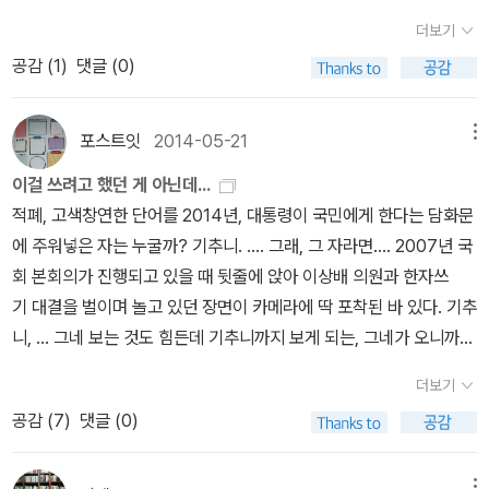
장을 개척하고 저변을 넓힌 한국판 반지의 제왕같은 작품입니다.현재
더보기
도 구매 가능합니다. 4.세윌의 돌(1999)-전민희한국을 대표하는 여
공감 (
1
)
댓글 (0)
류 판타지 작가 전민희의 데뷔작으로 그녀의 작품들은 현재 일본 중
국 태국 대만등에 번역 출간될 정도입니다. 5.묵향(1999)-전동조P
포스트잇
2014-05-21
메뉴
C통신에서 폭발적인 인기를 끌며 연재되던 그 인기가 그대로 출판으
로 반영된 <묵향>. 무협과 판타지를 오가는 국내 퓨전 환타지의 대표
이걸 쓰려고 했던 게 아닌데...
작으로 현재 38권까지 나와있으며 1권이 나온후 25년이 흘렀지만
적폐, 고색창연한 단어를 2014년, 대통령이 국민에게 한다는 담화문
아직까지 완결이 안된 작품입니다. 6.하얀 로냐프 강(1999)-이상균
에 주워넣은 자는 누굴까? 기추니. .... 그래, 그 자라면.... 2007년 국
로냐프 강을 배경으로 펼쳐지는 중세 기사들의 전쟁과, 그 속에 꽃핀
회 본회의가 진행되고 있을 때 뒷줄에 앉아 이상배 의원과 한자쓰
사랑과 우정을 그린 작품으로 PC통신 하이텔에서 최초로 판타지 전
기 대결을 벌이며 놀고 있던 장면이 카메라에 딱 포착된 바 있다. 기추
문 동호회를 창설했던 작가 이상균의 장편 판타지소설로, 1999년 처
니, ... 그네 보는 것도 힘든데 기추니까지 보게 되는, 그네가 오니까
음 출간되어 30만부 이상 판매되었습니다.본격적인 사랑을 그린 판
기추니까지 덤으로 보게되는 거지.깜도 안되는 데다 표독스러웠는데
더보기
타지 소설로 판타지 소설임에도 마법은 나오지 않고 아서왕 류의 기
이제는 오버 연기까지 더해 가증스럽기가 하늘을 찌를 지경이다. 이
공감 (
7
)
댓글 (0)
사간 결투나 대규모 전투신이 나오며 특이하게 비극적인 내용을 다루
현실을 참 ... 다들 어떻게 견디나 모르겠다. 비위가 약한 데는 단 것을
고 있습니다.1~2부 10권인데 현재 거의 절판상태입니다.7.팔란티어
먹는 게 좋다해서 대추차에 호두,율무가루를 섞어 마시며 달래고 있
(1999)-김민영멀지않은 미래에 일어날 수 있을 판타지 가상 세계와
메뉴