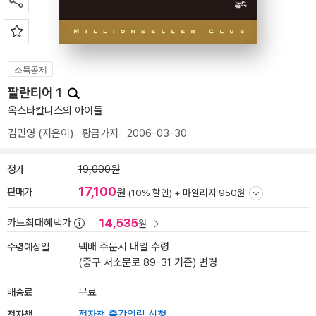
소득공제
팔란티어 1
옥스타칼니스의 아이들
김민영
(지은이)
황금가지
2006-03-30
정가
19,000원
17,100
판매가
원
(10% 할인) +
마일리지 950원
14,535
카드최대혜택가
원
수령예상일
택배 주문시 내일 수령
(중구 서소문로 89-31 기준)
변경
배송료
무료
전자책
전자책 출간알림 신청