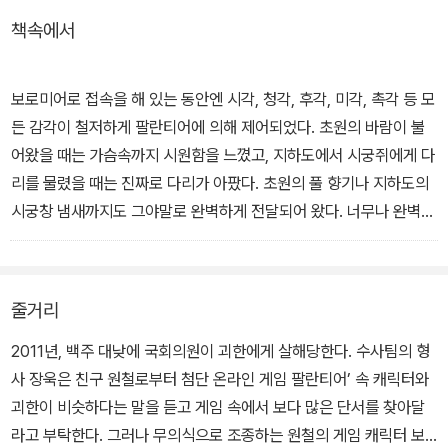
빼놓을 수 없는 요소이다.
책속에서
2011년, 백주 대낮에 국회의원 송경호가 괴한에게 살해당한다. 수사
팀의 형사 장욱은 친구 원철로부터 온라인 게임 '팔란티어' 속 캐릭터
보로미어로 접속을 해 있는 동안엔 시각, 청각, 후각, 미각, 촉각 등 모
와 괴한의 유사점에 대한 이야기를 듣는다. 장욱은 원철에게 게임 속
든 감각이 철저하게 팔란티어에 의해 제어되었다. 초원의 바람이 불
에서 보다 많은 단서를 찾아달라고 부탁한다. 그러나 무의식으로 조
어왔을 때는 가슴속까지 시원함을 느꼈고, 지하도에서 시궁쥐에게 다
종하는 원철의 게임 캐릭터 '보로미어'가 예상치 못했던 돌출 행동을
리를 물렸을 때는 진짜로 다리가 아팠다. 초원의 풀 향기나 지하도의
보이기 시작한다.
시궁창 냄새까지도 그야말로 완벽하게 전달되어 왔다. 너무나 완벽한
감각 제어에 브루이넨의 날이 저물어 자동으로 접속이 해제될 즈음엔
수사의 진척이 더디자 형사 장욱은 게임 회사를 급습한다. 살인자의
자신이 노바의 프로그래머 이원철이란 사실을 거의 망각할 정도였다.
물품을 빼돌려 조사하는 등 동분서주하던 장욱은 오히려 의문의 세력
- 1권 155쪽에서
줄거리
으로부터 강압적 수사를 받고, 결국 수사팀에서 제외되고 만다. 그와
중에 원철은 '팔란티어' 안에서 우연히 괴한의 흔적을 발견하고, 수사
2011년, 백주 대낮에 국회의원이 괴한에게 살해당한다. 수사팀의 형
는 새로운 국면을 맞이한다.
사 장욱은 친구 원철로부터 첨단 온라인 게임 팔란티어’ 속 캐릭터와
괴한이 비슷하다는 말을 듣고 게임 속에서 보다 많은 단서를 찾아달
라고 부탁한다. 그러나 무의식으로 조종하는 원철의 게임 캐릭터 보