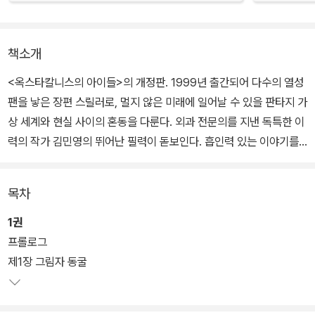
책소개
<옥스타칼니스의 아이들>의 개정판. 1999년 출간되어 다수의 열성
팬을 낳은 장편 스릴러로, 멀지 않은 미래에 일어날 수 있을 판타지 가
상 세계와 현실 사이의 혼동을 다룬다. 외과 전문의를 지낸 독특한 이
력의 작가 김민영의 뛰어난 필력이 돋보인다. 흡인력 있는 이야기를
통해 온라인 게임 중독을 예견하고 비판한 작품.
목차
실제로 개발중인 EBWM(Electromagnetic Brain Wave Modula
tor)나 DLD(Direct Laser Display)와 같은 첨단 장비를 소설 속에
1권
등장시켰으며, 매스컴에 자주 오르내리는 인터넷 온라인 게임 상의
프롤로그
사이버 무기 매매나 사이버 폭력이 현실 세계에서 그대로 나타나는
제1장 그림자 동굴
현상 등도 사실적으로 담아냈다. 가상 현실 부적응이 만들어낸 다중
인격에 대한 묘사, 의사 출신의 작가가 선보이는 정신 의학적 복선도