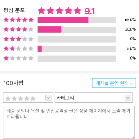
9.1
평점 분포
65.0%
30.0%
0%
5.0%
0%
100자평
게시물 운영 원칙
카테고리