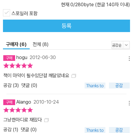
현재
0
/280byte (한글 140자 이내)
스포일러 포함
등록
구매자 (6)
전체 (8)
hogu
2012-06-30
메뉴
책이 마약이 될수있단걸 깨달았네요
공감 (
3
)
댓글 (0)
Alango
2010-10-24
메뉴
그냥한마디로 재밌다
공감 (
1
)
댓글 (0)