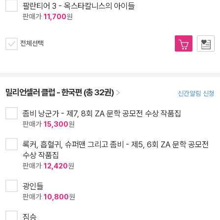
팔란티어 3 - 옥스타칼니스의 아이들
판매가
11,700
원
전체선택
밀리언셀러 클럽 - 한국편 (총 32권)
신간알림 신청
좀비 낭군가 - 제7, 8회 ZA 문학 공모전 수상 작품집
판매가
15,300
원
록커, 흡혈귀, 슈퍼맨 그리고 좀비 - 제5, 6회 ZA 문학 공모전
수상 작품집
판매가
12,420
원
광인들
판매가
10,800
원
짐승