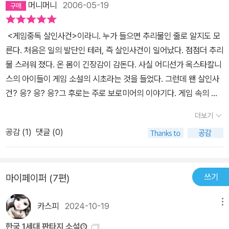
머니머니
2006-05-19
<게임중독 살인사건>이라니. 누가 들으면 추리물인 줄로 알지도 모
른다. 처음은 일의 발단인 테러, 즉 살인사건이 일어났다. 점점더 추리
물 스러워 졌다. 온 몸이 긴장감이 감돈다. 사실 어디선가 옥스타칼니
스의 아이들이 게임 소설의 시초라는 것을 들었다. 그런데 왠 살인사
건? 응? 응? 응?그 후로는 주로 보로미어의 이야기다. 게임 속의 이
야기. 살인 사건과는 어쩐지 딴나라 이야기 같다. 하지만 알게 모르게
더보기
보로미어 씨는 그 사건과 얽혀 버린 듯 했다. 살인 사건, 추리물의 그
공감 (
1
)
댓글 (0)
긴장감이 사라지기도 전에 긴박한 전투의 긴장감이 감싸 돌았다. 조
용한 모의 고사 시간, 혼자서 순넘어 갔다. -_-게임 소설은 몇번이나
읽어 보았다. 최근에는 해외 장르에 관심이 있어 한국 장르에는 손이
쓰기
마이페이퍼 (7편)
잘 가지 않아 마지막으로 본 것은 <풍신-참고로 비추> 정도였지만,
한창 뜰때는 거의 그것만 보다가 점점 식상한 느낌이 들었다. 모든 설
카스피
2024-10-19
메뉴
정이 다 일반적이다. 정말 여기서 한 뿌리로 뻗어 나온 것일지도 모른
다는 생각이 들었다. 별로 다를 바가 없었다. 조금 다르다면 그 설명이
한국 1세대 판타지 소설①