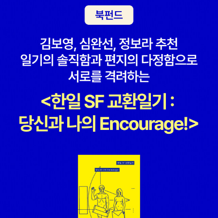
한손으로 만지며 드래곤 라자를 읽었는데 그 태중 아이가 어저께 중
남는 건 어슐러 르 귄과 아이작 아시모프였던 것 같네요. 몇 년이 지나
학교에 입학했다. ㅎ 또 하나 더 있다. <양각양> <무림사계>로 나
도 다시 펴보게 되는 책을 꼽으라면 그들 책이거든요. 그리고 굳이 독
에겐 언제나 최고의 작가로 추앙받는 한상운이 지난해 문학동네에서
서 취향을 따지지 않아도 '추리'라는 건 모든 장르에서 재미를 주는 공
출간한 소년 추격전 시리즈 2권 <게임의 왕>. 피시방 차려서 리니지
통 주제인 것 같습니다. 예를 들어 아시모프의 '파운데이션'만 봐도 기
하는 내 친구 하나는 이 책 읽고나서 아주 울고 다녔다. 재미있다고.
막힌 반전과 스릴, 추적, 추리가 넘쳐나잖아요. 그러니 평소 추리를 읽
게임 서버 내 최고 아이템을 엉겹결에 가지게 된 찌질이들의 고군분
느냐 마느냐가 아니라 어느 책을 읽든 재미있는 책엔 항시 추리적 요
투기. 다른 이야기지만 한상운이 다시 무협으로 돌아오기만 기다린
소가 있다, 라고 할 수 있으니 평소에 추리적 요소가 든 소설을 즐긴다
다. 또 하나 관심을 두고 있던 도시 시뮬레이션 게임인 심시티5가
고 대답할 수 있겠네요. Q. 지금까지 자신이 펴낸 책 중 개인적으로
출시됐다. 기존 심시티 시리즈에 비해 그래픽이나 비주얼이 판타지라
가장 애착이 가는 책이 있다면? 또는 작업한 책 중 가장 기억에 남는
고 불러도 될만큼 압도적이다. 이런 건설 시뮬레이션 게임은 우리가
작품이 있다면?A. 회사 입사 후 전체적인 작품에서 꼽는다면 <폴라
그냥 '게임'이라고 부르기에는 그 완성도나 디테일이 아깝다. 이번 심
리스 랩소디 양장본>이 있습니다. 원가 7만 원에 2000페이지가 넘
시티5도 공개된 트레일러나 플레이 영상을 봐도 그렇다. 당장 구매해
는 장르 소설을 한 권짜리 가죽 양장본으로 만드는 것은 입사 전부터
즐기고 싶지만 생업을 파할까 싶어 미뤄둔다. 좀 더 시간이 있을 때,
꿈꾸어 오던 것이고, 그걸 현실로 이룰 수 있었으니까요. 밀리언셀러
내 버닝 시즌이 끝나면 그 때. 아이고 오늘이 일이 밀려서 여기까
클럽 시리즈에서 꼽는다면 당연히 <살인자들의 섬>입니다. 데니스
지..2부는 다음 시간에.
루헤인이라는 작가를 만난 것도 그렇지만, 그의 작품을 통해 추리와
스릴러라는 장르를 새로운 눈으로 볼 수 있었으니까요. Q. 국내 추리