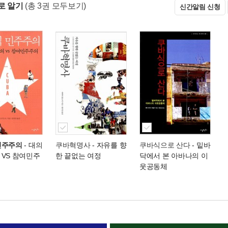
로 알기
(총 3권 모두보기)
신간알림 신청
민주주의
- 대의
쿠바혁명사
- 자유를 향
쿠바식으로 산다
- 밑바
 VS 참여민주
한 끝없는 여정
닥에서 본 아바나의 이
웃공동체