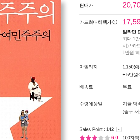
20,7
판매가
17,5
카드최대혜택가
알라딘 
최대 1만
시) / 
1만원 
마일리지
1,150원(
+ 5만원
배송료
무료
수령예상일
지금 택배
(중구 서
Sales Point :
142
6.0
100자평(