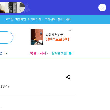
로그인
회원가입
마이페이지
고객센터
장바구니
(0)
펀드
북플
서재
투비컨티뉴드
창작플랫폼
투비컨티뉴드
2013년)
원