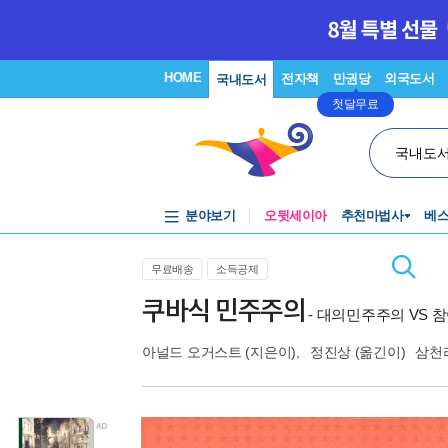
HOME
전자책
만권당
외국도서
국내도서
첫달무료
국내도
분야보기
오뒷세이아
추천마법사
베
무료배송
소득공제
쿠바식 민주주의
- 대의민주주의 VS
아널드 오거스트
(지은이),
정진상
(옮긴이)
삼천