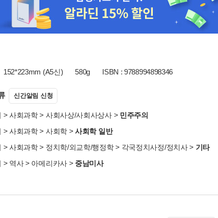
152*223mm (A5신)
580g
ISBN : 9788994898346
류
신간알림 신청
서
>
사회과학
>
사회사상/사회사상사
>
민주주의
서
>
사회과학
>
사회학
>
사회학 일반
서
>
사회과학
>
정치학/외교학/행정학
>
각국정치사정/정치사
>
기타
서
>
역사
>
아메리카사
>
중남미사