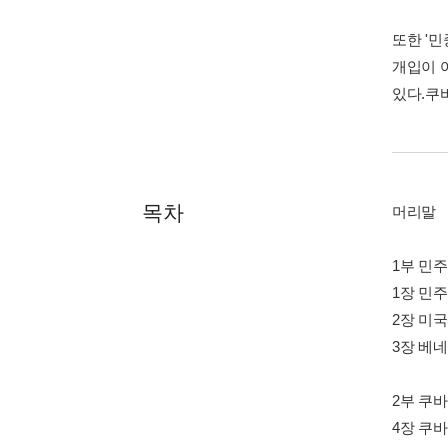
또한 '
개입이 
있다.쿠
목차
머리말
1부 민
1장 민
2장 미
3장 베
2부 쿠
4장 쿠바