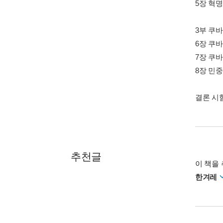
5장 혁
3부 쿠
6장 쿠바
7장 쿠
8장 민
결론 시
추천글
이 책을 
한겨레