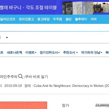
알라딘굿즈
온라인중고
중고매장
우주점
음반
블루레이
커피
서
스트
새로나온책
이벤트
정가인하도서
추천도서
작가와의 만남
북
 참여민주주의
쿠바 바로 알기
|
리
2015-09-18
원제 : Cuba And Its Neighbours: Democracy in Motion (
정가
23,000