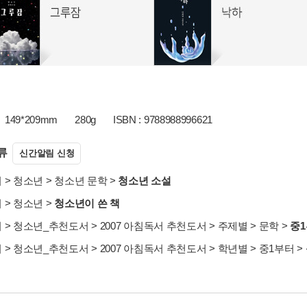
149*209mm
280g
ISBN : 9788988996621
류
신간알림 신청
서
>
청소년
>
청소년 문학
>
청소년 소설
서
>
청소년
>
청소년이 쓴 책
서
>
청소년_추천도서
>
2007 아침독서 추천도서
>
주제별
>
문학
>
중
서
>
청소년_추천도서
>
2007 아침독서 추천도서
>
학년별
>
중1부터
>