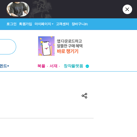
로그인
회원가입
마이페이지
고객센터
장바구니
(0)
투비컨티뉴드
펀드
북플
서재
창작플랫폼
투비컨티뉴드