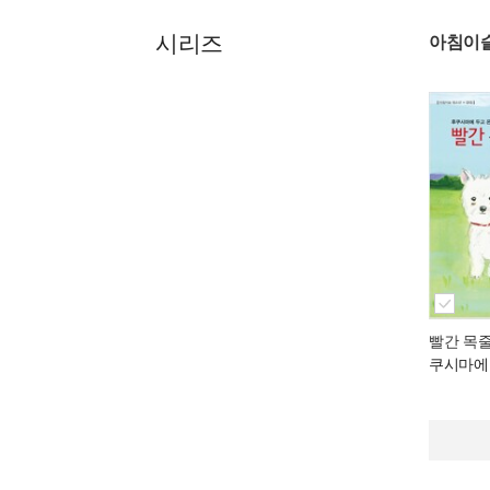
시리즈
아침이
빨간 목
쿠시마에