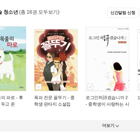
슬 청소년
(총 16권 모두보기)
신간알림 신청
줄의 파로
- 후
폭파 전문 꼴뚜기
- 중
로그인하詩겠습니까 2
 두고 온
학생 판타지 소설집
- 중학생이 사랑하는 시
더보기