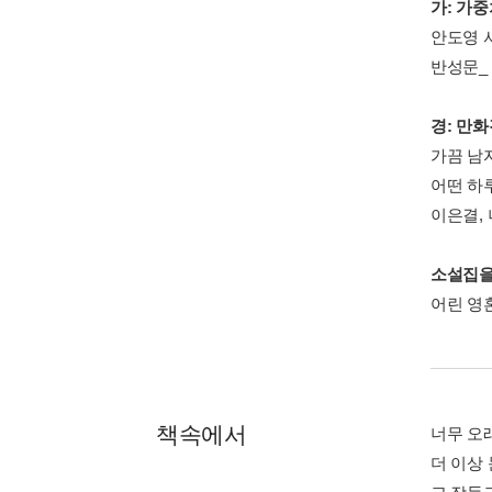
가: 가중
안도영 
반성문_
경: 만화
가끔 남
어떤 하
이은결, 
소설집을
어린 영
책속에서
너무 오
더 이상 