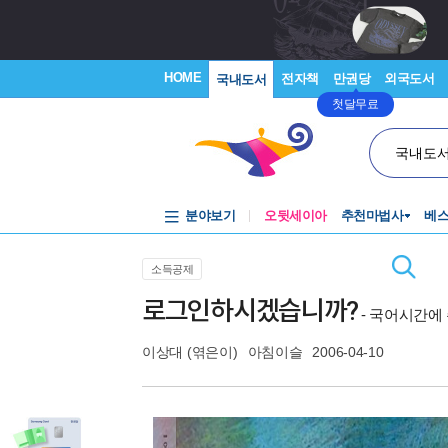
HOME
전자책
만권당
외국도서
국내도서
첫달무료
국내도
분야보기
오뒷세이아
추천마법사
베
소득공제
로그인하시겠습니까?
- 국어시간에
이상대
(엮은이)
아침이슬
2006-04-10