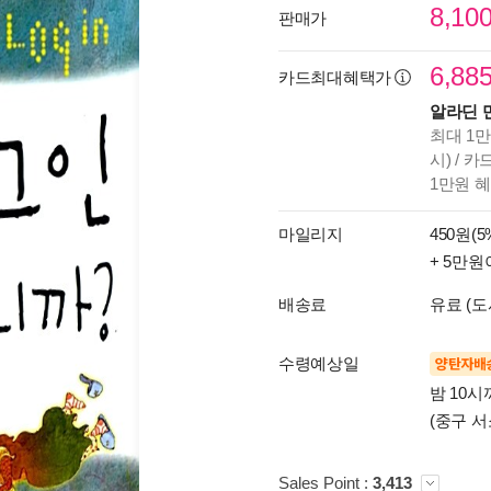
8,10
판매가
6,88
카드최대혜택가
알라딘 
최대 1만
시) / 
1만원 
마일리지
450원(5
+ 5만원
배송료
유료 (도
수령예상일
양탄자배
밤 10
(중구 서
Sales Point :
3,413