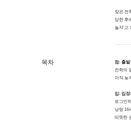
잦은 전
당한 후
놀자'고
목차
점: 출발
전학의 
아직 늦
입: 입장
로그인하
낭랑 16
따뜻한 