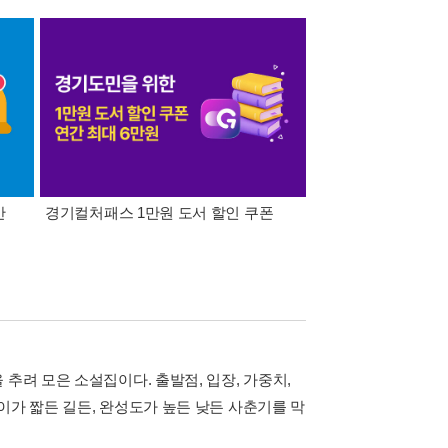
간
경기컬처패스 1만원 도서 할인 쿠폰
삼성카드가 쏜다! 알라
추려 모은 소설집이다. 출발점, 입장, 가중치,
이가 짧든 길든, 완성도가 높든 낮든 사춘기를 막