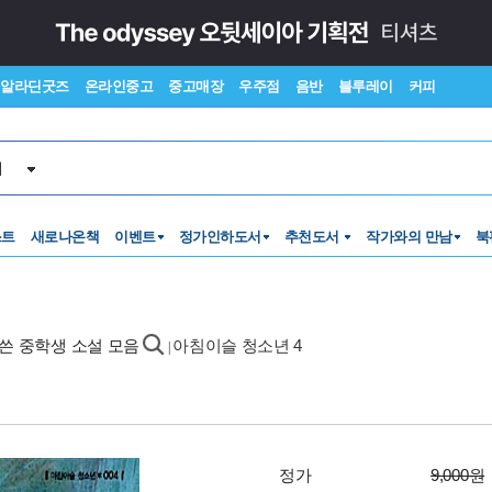
알라딘굿즈
온라인중고
중고매장
우주점
음반
블루레이
커피
서
스트
새로나온책
이벤트
정가인하도서
추천도서
작가와의 만남
북
 쓴 중학생 소설 모음
아침이슬 청소년 4
|
정가
9,000원