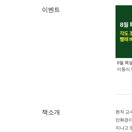
이벤트
8월 특
이동식 
책소개
현직 교
만화경이
지나고 