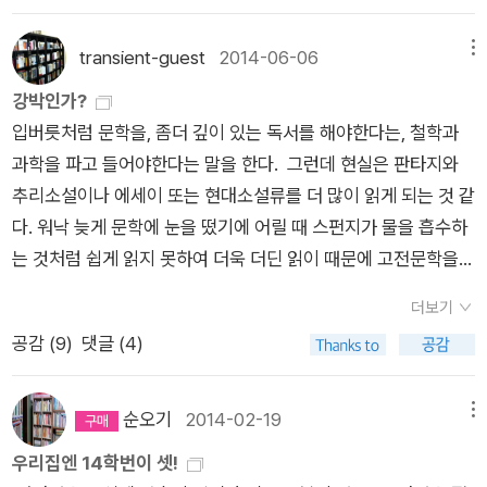
는 책이 아니었으니 불현듯 어디쯤 있겠단 생각이 들어 찾아보니
이즈음의 나는 밥을 먹다가도 졸곤 한다. 하아- 여튼 그렇게 졸다
합니다. 창작 수업이라고 할 수 있는 이런 식의 글쓰기 수업이 전
아닌가 싶은 생각이 들기도 한다. 나를 사랑스러운 눈으로 바라보
가장 구석, 가장 안보이는, 절대 자주 찾아보지 않는 장소에 꽂혀
가 신간은 뭐 나왔나, 그냥, 습관적으로 알라딘 새책을 눌렀는데,
과가 있었어요. 쓰기 수업을 기웃거려 왔고, 쓰지 않는다고 장담
았던 그녀가 어떻게 내 가슴에 비수를 꽂듯이 상처를 주고 돌아설
transient-guest
2014-06-06
메뉴
있었다. 정말 거기에 책이 있을까 싶은 가장 안쪽 구석에서 찾아
아니, 이게 뭐여!! 이승우가 아닌감?? 접힌 부분 펼치기 ▼ 지성
해왔습니다. 미래에 관해 먼저 진단하기 전에, 그 순간에 충실했
수 있었을까? 아, 물론 내가 받은 상처는 그녀에게 직접 받았던
강박인가?
냈다. 한편 이 책을 찾아 들고는 괜시리 미안한 마음이 들었다. 오
의 언어로 한국 소설의 토대를 넓힌 이승우의 <에리직톤의 초상
다면 얼마나 좋았을까요. 저는 창작 수업은 그리고 쓰기는 뭔가
건 아니었다. 그녀의 친구에게서 받았었다. 한동안 그 친구의 말
입버릇처럼 문학을, 좀더 깊이 있는 독서를 해야한다는, 철학과
늘은 몸과 마음상태가 안 좋아 일찍 잠자리에 들어야하니 내일 오
>이 '이승우 컬렉션'의 첫 번째 작품으로 출간됐다. 작가의 데뷔
대단한 사람들만 하는 거창한 느낌이 들어서 저는 감히 그런 의지
과 그녀는 상관없다고 생각했었다. 그녀 본인의 생각과는 관계없
과학을 파고 들어야한다는 말을 한다. 그런데 현실은 판타지와
전에 다시한번 읽어보고 전해드려야겠다.오늘 할일을 내일로 미
작이자 대표작인 이 소설은 우리나라 관념 소설, 형이상학 소설,
도 목표도 깜냥도 없다고 생각했습니다. 이번이 제일 거창한 수업
었을 거라 여겼지만, 지금와서 돌아보면 정말 그랬을까? 그녀 역
추리소설이나 에세이 또는 현대소설류를 더 많이 읽게 되는 것 같
뤄두고 약기운에 취해서 얼른 자야겠다. 감기약은 어째 이리 졸리
종교 소설의 새 지평을 마련하여 작가와 평론가 모두에게 격찬받
이었어요. 시창작이라니..저의 인생에 이런 꽃날도 흐르는구나.했
시 그런 생각이었지만, 차마 직접 말하지 못해 친구에게 시켰던
다. 워낙 늦게 문학에 눈을 떴기에 어릴 때 스펀지가 물을 흡수하
는지 모르겠다.굿나잇!
은 작품이다.1981년 발표한 중편 '에리직톤의 초상'에 1990년 2
습니다. 독자들은 어떤 작품에 대해 자전적이지 않느냐고 묻는
것은 아니었을까?일요일 밤, 추운 겨울 밤, 차가운 바람에 맞서
는 것처럼 쉽게 읽지 못하여 더욱 더딘 읽이 때문에 고전문학을
부를 추가해 완성한 장편소설 <에리직톤의 초상>은 1981년 교
다. 나의 대답은 이렇다. 모든 소설은 궁극적으로 자전적이다. 작
사무실로 걸었던 그 시간이 참 길게 느껴졌다. 마침내 사무실 근
섭렵하려는 시도는 느리게 조금씩 진행되고 있고, 철학이나 과학
황 저격 사건과 에리직톤 신화를 모티프로 하여 기독교적 신념을
가는 여러 권의 책을 통해 한 편의 자서전을 쓴다. 우리는 우리의
처에서 컵라면을 사고, 텅 빈, 어두운 사무실로 들어왔다. 컵라면
더보기
은 말만 그렇지 무엇을 어떻게 읽어야 하는지도 모르겠다. 자연
둘러싸고 각자 다른 거리에서 다른 방식으로 관계를 맺고 있는 네
삶을 통해 우리의 이야기를 만들어간다. 그런 점에서 누구나 작가
으로 주린 배를 채우고 최신 유행 팝송을 틀어서 기분을 바꿨다.
공감 (
9
)
댓글 (4)
과학은 현대 지성인의 필수교양분야라는 다치바나 다카시의 말
인물에 대해 이야기한다. 그들의 이야기를 통해 작가는 신과 인
다. <당신은 이미 소설을 쓰기 시작했다> 프롤로그 사는 게 무
일을 해야 했다. 더이상 슬픈 생각에 빠져 있을 순 없었다. 밤새
에 공감하여 그리 생각하고 있고, 철학은 무엇인가 근원적인 것에
간, 그리고 사회의 관계를 밀도 높게 탐구하면서 인간의 의미를
의미했기에 늘 죽음을 생각했고, 그 마저도 무의미해서 언제나 미
보고서 하나를 마무리하고 맞은 아침은 상쾌했다. 전혀 피곤하지
대한 궁금증 때문에 관심을 갖게 되었는데, 시작이나 과정이나 끝
순오기
2014-02-19
메뉴
치열하게 성찰하고 삶의 구원에 관한 문제로 나아간다.작가는 <
치는 줄 알았습니다. 미치거나, 죽거나, 시인이 되거나...언젠
않았다.안면 인식 장애얼마 전 전국에서 에너지 활동가들이 모이
이나 별볼일이 없을 것 같다.그래도 책을 읽지 않으면 불안하고,
우리집엔 14학번이 셋!
에리직톤의 초상>에 대해 '내 이십 대의 십 년을 이 소설만 쓰고
가 문학 강의 시간에 뇌리에 박힌 말입니다. 저는 아직 시가 무엇
는 행사가 있었다. 나는 그 시간에 다른 회의가 있어서 그 행사에
계속 내 흥미를 끄는 책들은 계속 나오기 때문에 어떤 때에는 확