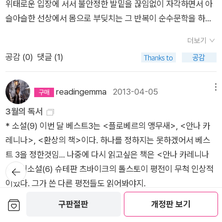
위태로운 입장에 서서 불안정한 발밑을 끊임없이 자각하면서 아
봉은 Vampire Hunter D시리즈가 아닌가 싶다. 기존에 있던 뱀
을 수도 없고나 역시 가지 못한 길에 대한 미련을 평생 갖고 있으
가는 이 소설에서 인간의 내면 깊숙이 잠재되어 있는 악의를
잡고 서있던 위치에서 조금 뒤에 앉아 있었다. 동생은 내가 버스
슬아슬한 선상에서 몸으로 부딪치는 그 반복이 순수문학을 하는
파이어 모티브를 빼면 거의 순수하게 창작된 세계관인데, Wicke
니, 제 알아서 하겠다는 걸 말릴 수도 없다.2월 한달 집에 와 있는
'독'으로 표현한다. 임순관은 의학적으로 진단되지는 않지만 내장
에 오를 때부터 나를 알아봤고, 내가 자신을 쳐다보면 아는 척을
사람의 자세인 것이다. -미루야마 겐지.<소설가의 각오>.김난주
d City나 다른 작품에서 보는 포르노그라피적인 부분이 배제되
큰딸도, 오늘 아침 OT로 서울 갔으니오늘밤 딸들이 돌아오기까
부터 썩게 만들어 끝내는 죽게 할 독이 자기 내부에 고여 있다는
하려 했을 것이다. 나는 얼핏 스쳐보았을테지만, 동생을 알아보지
더보기
옮김.1999.문학동네.
어 훨씬 깔끔하게 내용을 전개시키는 걸 본다. Wicked City는
지는 마음을 놓지 못하겠다. 대학만 졸업시키면 엄마에게 경제적
것을 자각한다. 그리고 하루하루 들숨을 통해 육체에 축적됐다고
는 못했다. 그 버스가 종점 근처인 우리 집 앞까지 와서 내릴 때까
공감 (
0
)
댓글 (1)
그런 점에서는 낮은 점수를 줄 수 밖에 없는데, 물론 재미가 없어
도움을 주겠지 기대했는데, 앞으로도 오랫동안 기대할 수 없겠다.
생각한 그 독의 근원이 사실은 자기 자신이라는 것을, 날숨으로
지. 아니 버스를 내려서도 동생이 뒤에서 내 등을 짝! 하고 때리
서는 아니다. 다만 두 번째 권을 읽으면서 벌써 진부함을 느끼는
그래서 내 주머니는 희망이 안 보이고.... ㅠ 자식에게 돈 벌어오
세상의 대기 속에 토해져 나온 독이 다시 자기 안으로 들어와 부
며, '오빠야!' 하고 부를 때까지 못 알아봤다. 아니 목소리는 분명
것을 보면 완성도가 좀 떨어진다는 생각을 하게된다.첫 권에서 맺
readingemma
2013-04-05
메뉴
라고 키우는 건 아니지만, 우리 땐 당연히 돈을 벌어 부모님께 드
글부글 끓으며 더 많은 독을 증식시킨다는 것을, 인간은 독을 생
동생 목소리임을 알아봤지만, 그 화장한 얼굴이 동생임은 얼굴을
어진 인간 Black Guard요원과 마계의 Black Guard요원 Maki
3월의 독서
렸다.나도 고등학교 졸업하고 직장에 다니며 집 장만을 도왔고,
산하는 거대한 공장이며 세상은 그 독이 유통되는 거대한 시장이
보고도 못 알아챘다. 엄마를 못 알아본 것도 비슷하다. 휴일이었
e 사이에서 태어날 아이를 둘러싼 전쟁이 주된 내용인데, 이들을
* 소설(9) 이번 달 베스트3는 <플로베르의 앵무새>, <안나 카
동생 학비도 보탰다.우리 딸은 저 하고 싶은 거 하느라 보탬이 되
라는 것을 깨닫는다. 그러나 이제 인간의 독과 세상의 독은 닭과
고, 내가 집에서 낮잠을 자고 있는 동안 엄마는 시장을 가셨다. 집
보호하기 위해 일본에 모인 세계 최고의 정예요원들이, 주인공보
레니나>, <환상의 책>이다. 하나를 정하지는 못하겠어서 베스
지 않아 괘씸하지만, 그렇게 살라고 요구할 수도 없다.나도 올해
달걀처럼 그 인과관계를 따지는 것이 무의미할 만큼 긴밀하게 악
으로 전화해서 짐이 많으니 시장으로 나와달라는 전화를 받고, 옷
다 강함에도 불구하고 하나씩 죽어나가는 걸 보면 뭔가 설득력도
트 3을 정한것임... 나중에 다시 읽고싶은 책은 <안나 카레니나
방송대 교육학과 3학년에 편입해서 우리집엔 14학번이 셋이
영향을 주고받는다. 펼친 부분 접기 ▲아아, 잠이 깬다 잠이 깨...
을 주워입고 시장을 향했다. 재래시장 입구에서 만나기로 해서 기
떨어지고, 큰 재미를 주지는 못했다. 다음 권이 지금까지 나온 마
뒤로가
>.* 비소설(6) 슈테판 츠바이크의 톨스토이 평전이 무척 인상적
다. 남편은 지방근무라 한 달에 한 번이나 오고, 아들은 군대 가
잠이 확 깬다... 이승우가 두 권이나... 물론 이 소설도 이번에 새로
다리고 있었는데, 나를 알아보고 다가오는 엄마를 보고서도 나는
기
지막 편이다. 그걸로 끝. 작년 할인 때 구입한 60여권 중에서 이
이었다. 그가 쓴 다른 평전들도 읽어봐야지.
있어 6주마다 휴가 오고,두 딸들은 대학 기숙사에 들어가 있을 테
나온 소설은 아니고 1995년에 초판이 나온 책이란다. 아 궁금하
알아보지 못했다. 익숙하지 않은 옷이어서 그랬을 수도, 엄마 역
제 겨우 1/3을 넘겼다. exclusively운동할 때만 읽는 책이 되어
니,전생에 나라를 구한 여자 순오기 여사는 혼자 돈벌면서 짬짬이
다 궁금하다. 이승우...아 오랜만이다 이승우. 나는 이승우를 정말
시 집에서와 달리 조금은 화장을 하고 있어서 그랬을 수도 있다.
보관함담기
구판절판
개정판 보기
버려서 그런 진도가 나온 듯. 왠지 이 녀석을 다 읽고 마저 남은
더보기
공부나 해야겠다. 저희들도 하고 싶은 거 제대로 못하고 살지만앞
좋아하는데 아직 그의 전작품을 다 읽진 못했다. 이승우를 위해서
암튼 못 알아봤다.언젠가 전유성씨의 딸이 '아빠가 딸을 못 알아
전집까지 다 보아야만 다른 작가의 전집을 사들일 수 있을 것 같
공감 (
0
)
댓글 (0)