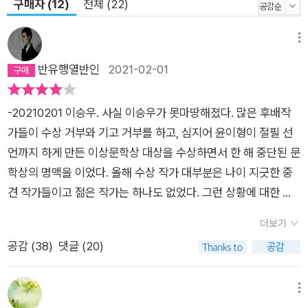
구매자 (12)
전체 (22)
메뉴
반유행열반인
2021-02-01
-20210201 이승우. 사실 이승우가 못마땅해졌다. 많은 후배작
가들이 수상 거부와 기고 거부를 하고, 심지어 윤이형이 절필 선
언까지 하게 만든 이상문학상 대상을 수상하면서 한 해 중단된 문
학상의 명맥을 이었다. 올해 수상 작가 대부분은 나이 지긋한 중
견 작가들이고 젊은 작가는 하나도 없었다. 그런 상황에 대한 코
멘트 없이 손님 맞는 사무원에 수상을 비유한 것도 멋대가리 없었
더보기
다. 뭐, 소설가 입장에서는 수록 지면이 사라지고 문학상이 없어
공감 (
38
)
댓글 (20)
지는 게 문제라고 생각하고 그거 막겠다는 사명감 같은 걸로 수상
수락을 할 수도 있겠지만, 후배들이 불공정한 관행 없애 보겠다고
그렇게 목소리 내고 난리였는데 개선이라 해야되나 어쨌거나 출
메뉴