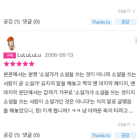
면 소설도 없다. 여기서 중요한 의문문은 ‘왜’와 ‘어떻게’이다. -7
주장의 연장선에 있다. 날카롭지만 시원한 책이다. 좋아하던 이
가공하고 허구화하여 재탄생시키는 과정이 바로 소설이라는 것
5쪽감추기와 드러내기의 교묘한 게임이 소설 쓰기이다. -88쪽소
승우 작가의 신념이 더없이 존경스러워지기도 한다. 단언컨대 정
더보기
을 알았다.그래서 단편적인 에피소드 조각을 모으는 작업에 착수
설 쓰기는 ‘기르기’보다 ‘만들기’쪽이다. ‘저절로 되는’ 것이 아니
말 당찬 포부를 가진 사람들만이 덤벼야 하는 것이 '소설 쓰기'다.
공감 (
1
)
댓글 (0)
했고 그것들의 적절한 배치와 구성을 통해 액자형식의 전반적인
라 ‘일부러 하는’ 것이다. 자연이 아니라 인공이다. -93쪽스토리
그 당찬 포부를 가진 사람들에게 이 책은 특별한 자양분이 될 것
내용 설계를 할수 있었다.그 설계를 통해 나는 비로서 그 동안 하
는 사건이 일어난 순서에 따라 단순하게 늘어놓는 것이다. 플롯은
이다. '쓰기'에 대한 작은 의문을 가진 (아직 읽기에 머무는) 나에
고 싶었던 이야기를 글로서 끄집어내어 말할수 있었다.저자의 말
메뉴
사건들을 일어난 순서에 따라서가 아니라 인과관계라든지 전달
게는, 더 잘 읽고 세상을 좀 더 바라봐야겠다는 투지를 선사해주
대로 과거의 책들은 미래의 책들을 기억속에 품고 있는 셈이다.
LuLuLuLu
2006-06-13
의 효과라든지 하는 다른 기준에 따라 엮어내는 것이다. -98쪽구
었다. 아직 나는 출발선 앞에서 달리기를 준비하며 준비운동을 하
그리고 과거의 책을 기억속에 품기 위해서는 지속적인 독서와 사
체가 소설의 핵심이다. 거듭 말하지만, 소설은 육체여야 한다. 그
고 있다. 소설가의 꿈을 가지게 될지는 모르지만, 그의 정신을 본
유가 반드시 필요하고 좋은 소설을 얻기 위해서는 그 독서와 사유
러니까 소설 쓰기는 전혀 고상한 일이 아니다. 우리의 삶이 고상
받아 찬찬히 밑그림을 쌓아 올릴 것이다. 소설을 쓴다는 것은 그
본문에서는 분명 '소설가가 소설을 쓰는 것이 아니라 소설을 쓰는
의 자장안에서 살아야 한다.역시 그 부분에서는 한계를 느낄수 밖
하지 않기 때문에 소설 또한 고상하지 않다. 삶이 지리멸렬하고
것들, 이미지나 사상, 눈에 보이지 않고 만질 수 없는 영혼에 다름
사람이 곧 소설가' 요지의 말을 해놓고 책의 맨 마지막 페이지, 맨
에 없었으나 이번에는 마라톤 완주에 의미를 둔것과 같이 기한내
구질구질한 것처럼 소설 쓰기 또한 지리멸렬하고 구질구질하다.
아닌 그것들에 실체를 부여하는 육화 肉化의 과정이다. 막연한
마지막 문단에서는 갑자기 거꾸로 '소설가가 소설을 쓰는 것이지
에 완성한 것에 의미를 부여하고 스스로를 다독여본다.물론 이 책
(중략) 압축과 비약에 대한 유혹에 넘어가지 말아야 한다. 우리의
것, 추상적인 것, 모호한 것, 자기 자신도 아직은 무언지 확실하지
소설을 쓰는 사람이 소설가인 것은 아니다'는 식의 말로 글맺음
은 소설이라는 장르로 구별하여 이야기 하고 있지만 스토리 텔링
삶은 압축되지 않고, 될 수 없고, 비약할 수도 없다. 강물 속으로
않은 것, 그런 것을 가지고 소설을 시작하려고 하지 말아야 한다.
을 해놓았으니, 참! 이게 뭡니까? ㅋㅋ 넘 아까운 옥의 티라고 할
이라는 관점에서 본다면 모든 글에 공통적으로 적용될수 있는 좋
몸을 밀어 넣어야 한다. 그리하여 물이 당신의 몸속으로 스미게
써나가다 보면, 지금은 모호하고 뭔지 모르겠지만, 어떤 모양인가
까요? 암튼 글이 참 깔끔하고 음미할 내용이 많아 좋은데 글의 후
은 내용이 많다.그 동안 읽어본 몇안되는 스토리텔링 관련 책 중
더보기
해야 한다. 그 길밖에 없다. -108-109쪽말이 아니라 그림이고,
가 만들어지겠지, 어떻게 되겠지, 하고 기대하지 말라. 어떻게 되
반부에 반복되는 구절이 자꾸 나와요. ^^* 뭐 사실 이 정도는 참
에서도 가장 마음에 들어온 책이고 추천하고픈 책이다. 거울은 사
공감 (
1
)
댓글 (0)
주장이 아니라 이야기여야 한다. 소설을 읽는 독자는 작가가 하는
지 않는다.이 세상에 태어나는 한 편의 소설은, 그 소설이 탄생하
을 수 있죠. ^^* 암튼 잘 썼고 2~3시간 만에 읽어버렸어요. ^^*