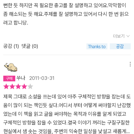
질구레하고 지리멸렬한 것들을 지나가듯 잡담하듯 풀어 나갈 때,
이 아니고 편집된 과거이다. -42쪽좋지 않은 발상이 형상화의 과
고 하는 것이 더 맞다. '쓰는 기술'보다는 '쓰는 정신'을 더 강조하
뻔한 듯 하지만 꼭 필요한 충고를 잘 설명하고 있어요.막막함이
생각보다 훨씬 소중한 것들이 그 자질구레함과 지리멸렬함 안에
정을 거쳐 좋은 소설로 태어날 수 있는 길은 거의 없다는 것이 내
는 강의다. 절대 '어떻게든 되겠지'하는 기대가 모든 것을 만들어
좀 해소되는 듯 해요.주제를 잘 설명하고 있어서 다시 한 번 읽으
있다는 것을 무시하고 펜싱을 하듯 그 본질 한 가운데를 정확히
생각이다. 소설 쓰기는 발상에서부터 시작된다. 그리고 언제나 그
주지 않는다고 채찍질하는, 무섭지만 (맞는 말만 하는) 강의다.
려고 합니당.
찌를 수 있기만을 바랐다. 이승우가 얘기했듯 숲에서 성으로 곧장
렇듯, 시작이 가장 중요하다. -45쪽이 세상에 씌어지지 않았거나
그는 이렇게 말한다. '소설의 멋들어진 문장보다 앞서야 하는 것
날아가기만을 바랐을 뿐이었다.‘강물 속으로 몸을 밀어 넣어야 한
더보기
씌어졌으되 시원찮은 모든 소설들의 작가는 그 순간을 소중하게
은 자신이 쓰는 소설과 일치된 '삶'이다. 그리고 그 삶을 지겨울 정
다. 그 길밖에 없다.’조금 더 전진한 것 같다. 이제 나는 그 자질구
공감 (
1
)
댓글 (0)
포착하지 못했거나 아직 그런 순간을 경험하지 않은 사람들이다.
도로 구질구질하게 관찰하고, 치밀하게 설계해야 한다. 그리고 문
레함과 지리멸렬한 것들. 세부적이고 자잘한 것들에도 눈 돌릴 줄
물론 과장해서 하는 말이다. 하지만 순전한 과장만은 아니다. 나
장을 장식하는 것보다 중요한 것은 '정확성'이다.' 소설가가 문장
알게 되었다. 그래. 예전보다는 강물 속으로 몸을 밀어 넣을 때가
무를 품고 있지 않은 씨앗은 없다. -46-47쪽낯익은 일상을 낯설
을 쓰는 것부터 한 권의 소설을 완성해내기까지의 과정을 꼼꼼히
메뉴
많아 졌어. 나침반의 바늘이 조금은 이동한 것이 느껴졌다. 이승
게 만들어야 한다. -65쪽소설가는 신비주의자여서는 안 된다. 궁
따져 설명해가면서 끝엔 이렇게 묻는다. '이렇게 힘들지만, 해볼
쑤나
2011-03-31
우의 글은 내가 가는 방향에 대해 확신을 심어주고 있다.독서를
리하고 추리해야 한다. -67쪽삶이, 삶에의 두껍고 깊은 참여가
래? 그러나 신중하게, 확신 있게' 그러나 겁내지 않았으면 좋겠
하는 태도는 ‘독서’에만 한정되지 않는다. 시간이 흐를수록 그것
소설을 만든다. -69쪽소설은 막연한 생각이나 실체가 없는 이미
다. 책의 초반, 그는 소설 창작에 대한 '운명론'을 부정한다. 소설
은 더욱더 확실해지는 경험칙 이다.
제목 그대로 소설을 쓰는데 있어 아주 구체적인 방향을 잡는데 도
지가 아니라 정교한 조형물이다. -70쪽설계도를 만드는 작업이
쓰기는 특별한 재능을 가지고 태어난 사람만이 하는 것이 아니라
움이 많이 되는 책인듯 싶다.어디서 부터 어떻게 써야할지 난감했
더 중요하다. 설계도를 만드는 데 들이는 시간이 소설을 쓰는 데
고 한다. 그럼 누가 하는 것인가. '(소설을) 읽은 사람만이 쓴다.
었는데 이 책을 읽고 글을 써야하는 목적과 이유를 알게 되었고
들이는 시간보다 더 많아야 한다. 말하자면, 소설을 다 써놓고 소
잘 읽은 사람이 잘 쓴다.' 결국은 문학을 읽는 것에서부터 소설 쓰
구체적인 방향을 잡을 수 있었다.결국 이야기 꺼리는 구질구질한
설을 써야 한다. -74쪽질문이 없으면 대답도 없다. 질문이 없으
기는 시작된다는 말이다. 소설 지망생에게 권하는 '필사'도 이런
현실에서 샘 솟는 것임을, 주변의 익숙한 일상을 낯설고 새롭게