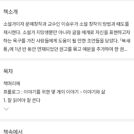
책소개
소설가이자 문예창작과 교수인 이승우가 소설 창작의 방법과 태도를
제시한다. 소설가 지망생뿐만 아니라 글을 매개로 자신을 표현하고자
하는 욕구를 가진 사람들에게 도움이 될 만한 조언들을 담았다. 「북새
통」에 1년 반 동안 연재되었던 원고를 묶고 예문을 추가하여 한 권의
책으로 펴냈다.
목차
소설을 쓰기 전에 구체적으로 치밀하게 밑그림을 그려야 하는 이유,
화자의 중요성, 긴장감 있게 소설을 구성하는 방법, 소설 속 시간과 공
책머리에
간의 의미, 좋은 문장의 조건 등 작가 자신의 창작 경험에서 자연스럽
프롤로그 : 이야기를 위한 몇 개의 이야기 - 이야기와 삶
게 얻은 노하우를 정리했다.
1. 잘 읽어야 잘 쓴다
지은이는 '소설을 천천히 꼼꼼하게 읽고 있는 사람은 이미 소설 쓰기
를 시작한 사람'이라고 말한다. 여기에 덧붙여 낯익은 일상을 자신만
책속에서
의 시각으로 새롭게 바라보고, 끊임없이 소설을 생각하고, 소설을 읽