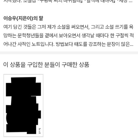
시작했다. 소설집 『구평목 씨의 바퀴벌레』 『일식에 대하여』 『세상 밖
으로』 『미궁에 대한 추측』 『목련 공원』 『사람들은 자기 집에 무엇이
있는지도 모른다』 『나는 아주 오래 살 것이다』 『심인 광고』 『오래된
이승우(지은이)의 말
일기』 『신중한 사람』 『모르는 사람들』 『사랑이 한 일』 『목소리들』, 장
여기 담긴 것들은 그저 제가 소설을 써오면서, 그리고 소설 쓰기를 욕
편소설 『에리직톤의 초상』 『가시나무 그늘』 『생의 이면』 『내 안에 또
망하는 문학청년들을 곁에서 보아오면서 생각날 때마다 한 구절씩 적
누가 있나』 『사랑의 전설』 『태초에 유혹이 있었다』 『식물들의 사생
어나간 사적인 노트입니다. 방법보다 태도를 강조하는 문장이 많은
활』 『끝없이 두 갈래로 갈라지는 길』 『그곳이 어디든』 『한낮의 시선』
것은 그 때문입니다. 내 자신에게나 주문해야 할 문장들이지만, 그럼
『지상의 노래』 『캉탕』 『이국에서』, 중편소설 『욕조가 놓인 방』, 짧은
에도 불구하고 소설 쓰기를 욕망하고 고민하는 적지 않은 '문학에 붙
이 상품을 구입한 분들이 구매한 상품
소설집 『만든 눈물 참은 눈물』, 산문집 『소설을 살다』 『사막은 샘을
들린 영혼'들과 글을 통해 자기를 표현하고 자기 이야기를 갖게 되기
품고 있다』 『소설가의 귓속말』 『고요한 읽기』 등이 있다. 대산문학상,
를 바라는 젊은이들에게 이 작은 노트가 조금이라도 도움이 된다면
동서문학상, 현대문학상, 황순원문학상, 동인문학상, 오영수문학상,
더 큰 기쁨이 없을 것입니다.
이상문학상 등을 수상했다.