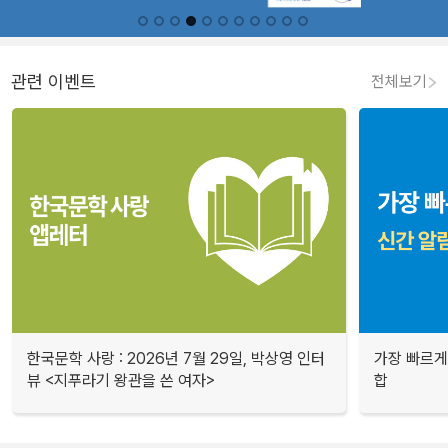
관련 이벤트
전체보기
한국문학 사랑 : 2026년 7월 29일, 박상영 인터
가장 빠르게
뷰 <지푸라기 왕관을 쓴 여자>
합