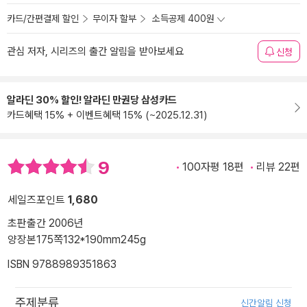
카드/간편결제 할인
무이자 할부
소득공제 400원
관심 저자, 시리즈의 출간 알림을 받아보세요
신청
알라딘 30% 할인! 알라딘 만권당 삼성카드
카드혜택 15% + 이벤트혜택 15% (~2025.12.31)
9
100자평 18편
리뷰 22편
세일즈포인트
1,680
초판출간 2006년
양장본
175쪽
132*190mm
245g
ISBN 9788989351863
주제분류
신간알림 신청