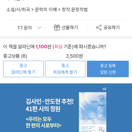
소설/시/희곡
>
문학의 이해
>
창작.문장작법
선물하기
공유하기
이 책을 알라딘에
1,100
원 (
최상
기준)에 파시겠습니까?
중고상품 (8)
3,500원
중고
중고
중고 등록
알라딘에 팔기
회원에게 팔기
알림 신청