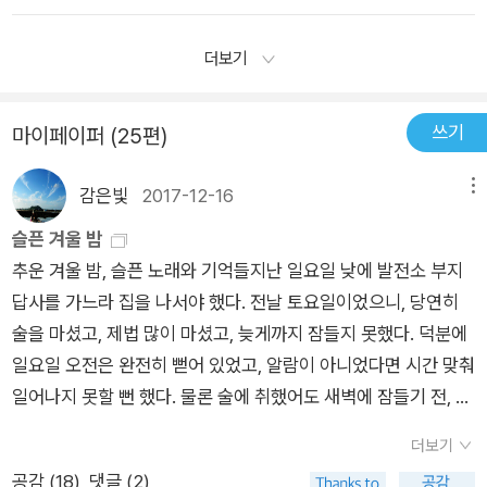
물을 비추되 거울 자신의 욕망과 의도에 따라 비춘다. 욕망도 의
주장을 듣는 것이 아니라, 작가가 보여주는 이야기를 보는 것이
는 순간까지의 그 작가의 삶의 총체다. 안에 있는 것이 밖으로 나
도도 갖고 있지 않은 거울은 아무것도 비추지 않는다. 그럴 의욕
다. -112쪽말하는 사람의 욕망과 의도와 입장에 의해 해석되고
온다. 축적해놓은 것이 없으면 나올 것이 없다. 차면 넘치는 이치
더보기
이 없기 때문이고 그럴 필요도 없기 때문이다. 현실을 ‘있는 대로’
재구성되지 않은 사건이란 없다. 그러니까 우리는 어떤 이야기를
다. 일정한 기간의 소설 창작 교육이 소설 작품을 탄생시키는 것
베끼지 말고 ‘보는 대로’ 가공해야 한다. 여기서 중요한 것은 ‘본
들을 때 그 사건과 함께 그 사건을 옮기는 사람의 욕망과 의도도
이 아니라 그 시간까지 축적해온 그의 삶이 그렇게 하는 것이다.
쓰기
다’는 것. 보지 않고는 쓸 수 없다는 것. 현실 경험을 가공하지 않
마이페이퍼 (25편)
함께 듣는 셈이다. -122쪽서사는 동사를 필요로 하고 묘사는 형
그 구질구질함이 소설 쓰기의 과정이다. 구질구질한 것을 두려워
고 있는 그대로 충실히 옮겨 적으려는 작가의 욕구가 장황하고 진
용사를 필요로 한다. -147쪽묘사와 서사, 대화와 설명이 서로 섞
하는 사람은 소설 쓰기에 적합하지 않다. 임동헌의 소설 ​「아이 러
감은빛
2017-12-16
메뉴
부하고 지루한 소설을 만든다. 문학은 간접적이고 우회하는 방법
여서 소설의 문장을 이룬다. -148쪽은유적인 문장은 의미의 전
브 토일럿」에는 슈퍼마켓에서 산 여행용 화장지와 주유소에서 선
을 택한다. 할 수 있는 한, 소통을 지연시키는 것, 그것이 문학이
슬픈 겨울 밤
달을 지연시키긴 하지만 의미의 전달을 방해하는 문장은 아니다.
물로 제공한 화장지의 장 수를 비교하는 인물이 나온다. 소설가는
다. 은유, 돌아서 가기가 없으면 문학이 없다. 이걸 쓰면 소설이
추운 겨울 밤, 슬픈 노래와 기억들지난 일요일 낮에 발전소 부지
의미를 정확하게 전달하지 못하는 장식으로서의 문장은 공허하
아마 그 글을 쓰기 전에 실제로 두 화장지의 낱장을 헤아렸을 것
되겠다는 막연한 생각이 떠올랐을 때 우리가 할 일은 그걸 붙잡고
답사를 가느라 집을 나서야 했다. 전날 토요일이었으니, 당연히
고 무의미하다. -150쪽문체는 글을 쓰는 이의 개성과 체질에 따
이다. 소설을 쓴다는 것은, 그것이 전부는 아니지만, 그런 과정이
곧바로 책상에 앉아 소설을 쓰는 것이 아니라 그 막연한 생각을,
술을 마셨고, 제법 많이 마셨고, 늦게까지 잠들지 못했다. 덕분에
라 다양하게 나타난다. 간결하면서도 탄력 있는 문장이 있는가 하
포함되어 있는 작업이다.구체가 소설의 핵심이다. 거듭 말하지만,
어떤 형체가 만들어질 때까지 만지작거리며 조형하는 일이다. 소
일요일 오전은 완전히 뻗어 있었고, 알람이 아니었다면 시간 맞춰
면 관념적이고 논리적인 문장도 있고 풍자적인 요설을 앞세우는
소설은 육체여야 한다. 그러니까 소설 쓰기는 전혀 고상한 일이
설가는 신비주의자여서는 안 된다. 궁리하고 추리해야 한다. 우리
일어나지 못할 뻔 했다. 물론 술에 취했어도 새벽에 잠들기 전, 알
문장도 있다. -152쪽진실되지 못한 글을 아름답게 하기 위해 현
아니다. 우리의 삶이 고상하지 않기 때문에 소설 또한 고상하지
는 긴장을 하고 있는 것이다. 긴장이 없으면 재미가 없고 재미가
람을 맞춰두는 걸 잊지는 않았다.함께 간 이사님들 중 한 분이 계
란한 수사로 치장을 하게 되면, 그것은 고운 헝겊을 누덕누덕 기
않다. 삶이 지리멸렬하고 구질구질한 것처럼 소설 쓰기 또한 지리
더보기
없으면 읽거나 보지 않는다. 감추기와 드러내기의 교묘한 게임이
속 내게 주말에 일을 시켜서 미안해했다. 그냥 한 번 말하고 말았
워 만든 보자기로 오물을 싸놓은 것처럼 흉한 냄새를 풍기게 된
멸렬하고 구질구질하다. 손에 흙을 묻혀가며 배추를 뽑고 손에 고
소설 쓰기이다. 일어날 사건은 그 앞에서 어떤 기미를 보여주어야
공감 (
18
)
댓글 (2)