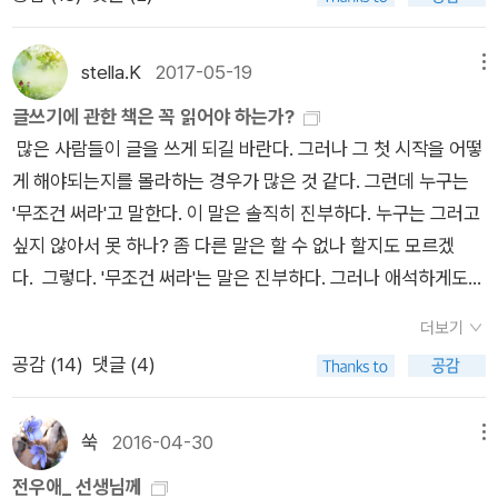
으면 그러려니 했을텐데, 여러번 반복해서 말했고, 심지어 재미없
다. (한승원, <바닷가 학교>)-163쪽
춧가루를 묻혀가며 김치를 담근다. 배추를 밥상에 올리기 위해서
한다. 요체는 궁금증을 사라지지 않게 하는 것. 하나의 궁금증이
는 비유까지 들어가며 말하기에, 정말 의식을 많이 하는 구나 싶
는 먼저 흙을 손에 묻혀가며 배추를 뽑고 고춧가루를 묻혀가며 김
해결되는 순간 다른 궁금증이 생기도록 하는 것. 궁금증의 지속적
었다. 뭐, 주말에 일하는 게 하루 이틀 일도 아니고, 그건 아무렇
치를 담가야 한다. 소설은 김치를 보여주는 것이 아니라 배추 뽑
stella.K
2017-05-19
메뉴
인 생산이 중요하다. 우선 선택이 중요하다. 무엇을 선택할 것인
지도 않지만, 무척 추운 날이어서 밖에서 오래 있는게 좀 싫었을
는 손, 고춧가루 범벅이 된 손을 보여주는 것이다.
글쓰기에 관한 책은 꼭 읽어야 하는가?
가. 하는 질문에는 무엇을 배제할 것인가 하는 질문이 겹쳐있다.
뿐이다. 추위는 정말 싫으니까.사실 일일 많이 밀려있었고, 바로
많은 사람들이 글을 쓰게 되길 바란다. 그러나 그 첫 시작을 어떻
선택은 취하기와 버리기의 작업이다. 압축과 비약에 대한 유혹에
다음날인 월요일까지 마쳐야 할 일들이 있어서 답사를 다녀와서
게 해야되는지를 몰라하는 경우가 많은 것 같다. 그런데 누구는
넘어가지 말아야 한다. 우리의 삶은 압축되지 않고, 될 수 없고,
사무실에서 일할 생각이었다. 그런데 추위에 강한 바람에 벌벌 떨
'무조건 써라'고 말한다. 이 말은 솔직히 진부하다. 누구는 그러고
비약할 수도 없다. 강물 속으로 몸을 밀어 넣어야 한다. 그리하여
면서 몇 시간을 보냈더니, 따뜻한 방에 눕고 싶은 생각이 간절했
싶지 않아서 못 하나? 좀 다른 말은 할 수 없나 할지도 모르겠
물이 당신의 몸 속으로 스미게 해야 한다. 그 길 밖에 없다. 현실
다. 이사님들과 헤어지고 사무실로 가야지 생각했던 마음과 달리
다. 그렇다. '무조건 써라'는 말은 진부하다. 그러나 애석하게도
의 경험은 개연성을 초월해 있다. 소설 속의 사건은 직접 경험한
발길은 집으로 향했다. 그리고 혼자 있는 날엔 거의 켜지 않는 보
이 말을 대체 할 다른 말은 나로선 아직 찾지 못했다. 그러므로 이
것이어야 할 필요는 없다. 실제로 그런 일이 현실에서 일어났느냐
일러를 켰다. 이불 속으로 쏙 들어가 저녁도 안 먹고 잠들었다.잠
더보기
건 글을 쓰겠다는 사람에겐 진리이기도 하다. 하지만 글을 쓰는
일어나지 않았느냐는 건 소설의 리얼리티와 아무 상관이 없다, 현
에서 깬 건 밤 10시 반쯤이었다. 씻고 옷을 껴입고 집을 나선 건 1
공감 (
14
)
댓글 (4)
것을 너무 부담스러워 하지 않았으면 좋겠다. 잘 써야 한다는 부
실 속에서는 몰라도 소설속에서는 어떤 시시한 사건도 ‘그냥’ 일
1시가 넘었을 때였다. 우리 동네에서 사무실로 가는 버스 막차가
담을 버려야 한다. 즉 잘 써야 한다는 부담은 버리돼, 무조건 써야
어나는 법이 없다. 역설이다. 그리고 그것이 현실이 더 소설 같고,
이미 끊겼을 시간이었다. 시외에서 넘어오는 좌석 버스가 있긴 한
한다. 그게 진리다. 1일 1페이지 정도는 누구나 부담없이 쓸 수 있
쑥
2016-04-30
메뉴
소설이 더 현실 같은 이유이다.
데, 배차 간격이 길었다. 버스 정류장에 가보니 추운 날씨에 오래
지 않은가? 그래서 글을 쓰겠다는 사람에게 일기 쓰기는 권장사
전우애_ 선생님께
기다려야 했다. 차라리 걸어가는 게 낫겠다 싶었다. 배가 고프기