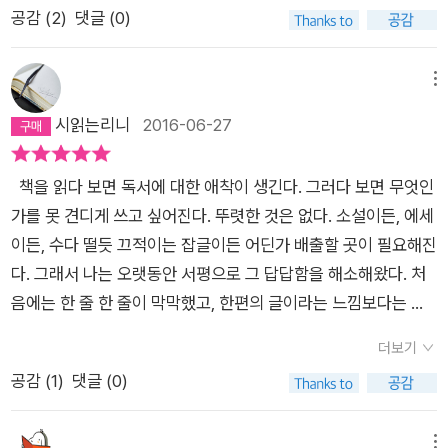
만한 글로써, 우리나라의 창작 풍토에 관해 일침을 가하는 작가
다. -24쪽독자들은 어떤 작품에 대해 자전적이지 않느냐고 묻는
공감 (
2
)
댓글 (0)
에 안 돌아다니는 것이 최고인 요즘에는 뜨뜻한 이불 속에서 이러
군데 밑줄까지 치면서 읽었다. 색연필을 잡은 손에 줄을 매달았는
특유의 통찰이 보여몇번이고 고개를 끄덕이게 만들었다.특히 홍
다. 나의 대답은 이렇다. 모든 소설은 궁극적으로 자전적이다. 작
저러한 재밌는 공상에 빠져보는 것은 어떨까 싶다.
지 줄을 긋는 것과 동시에 고개까지 끄덕여졸지에 마리오네뜨 인
수 중의 가뭄이라고, 학교며 사설기관, 백화점 문화강좌에 이르기
가는 여러 권의 책을 통해 한 편의 자서전을 쓴다. 우리는 우리의
형이 되어버린 행복한 순간들.무엇보다 소설을 (나는 소설만이
메뉴
까지 창작을 가르쳐 주겠다는 곳은 많고 그 이상으로 어딜가나 배
삶을 통해 우리의 이야기를 만들어간다. 그런 점에서 누구나 작가
아닌 포괄적인 '글'로 읽었지만) 쓰려는 사람은잘 읽어야 한다고.
시읽는리니
2016-06-27
우는 학생은 넘쳐나는데 정작 종합베스트셀로 순위에서 소설이
다. -25쪽널리 알려진 비유를 들면, 소설가는 자신의 생애라는 집
느리게, 자세히, 꼼꼼하게 읽을 것을 강조하고 있는데급하게 먹기
차지하는 비중은 몇 권 되지 않는다. 그렇다면 소설을 쓰겠다던
을 헐어 그 벽돌로 소설이라는 집을 짓는 사람이다. 그러니까 소
로 정평이 난 내가 열 번 내지 열서너 번씩 씹을 수 있을 지는 모
그 많은 사람은 뭘하고 있는 것일까? 소설 쓰기란 단시간 내에 마
설가의 일대기를 쓰는 전기작가는 소설가가 세운 것을 허물어버
책을 읽다 보면 독서에 대한 애착이 생긴다. 그러다 보면 무엇인
르겠다.하지만, 그가 말했듯 마음을 빼앗기는 책을 쓴 작가를 스
스터 할 수 있는 무슨 기술이 아니라 인문학적 바탕위에 안에 있
린 것을 다시 세우는 것이다. (밀란 쿤데라, <소설의 기술>)-26
가를 못 견디게 쓰고 싶어진다. 뚜렷한 것은 없다. 소설이든, 에세
승으로 삼아그의 책들을 여러 번 음미하듯 읽고 그 다음에는 과감
는 것이 밖으로 흘러넘쳐 나오기 까지 내면에 축척된 뭔가가 있어
쪽소설을 천천히 꼼꼼하게 읽고 있는 사람은 이미 소설 쓰기를 시
이든, 수다 떨듯 끄적이는 잡글이든 어딘가 배출할 곳이 필요해진
하게 던지는 일을다시 한 번 시작해야겠다고 마음먹었다.설계도
야 한다고 한다. 나는저자의 말에 동의한다. 그렇다면 늘 쓸 것은
작한 사람이다. -27쪽경험이 없이도 쓸 수 있다. 그가 읽어왔다
다. 그래서 나는 오랫동안 서평으로 그 답답함을 해소해왔다. 처
를 그리지 않은 채 집을 지어 창문도, 계단도, 화장실도 없는 엉터
가득한데 가슴 속에 고여만 있고 뿜어내지 못하는 나는 그런 소양
면. 하지만 읽지 않고는 쓸 수 없다. 아무리 경험이 많다고 해도.
음에는 한 줄 한 줄이 막막했고, 한편의 글이라는 느낌보다는 순
리 집을 지어세입자들을 불편하게 했던 과오도 반성했다.고독을
이 부족해서일까? 그런 것 같긴하다. 저자는 또한글쓰기를 너무
경험의 가치를 폄하하려는 뜻으로 하는 말이 아니라 읽기의 중요
간순간 떠올리며 쓴 메모를 그대로 옮겨놓은 것에 불과했다. 지금
이길 힘이없다면 문학을 목표로 할 자격이 없다.세상에 대해, 혹
더보기
쉽게 보는 오늘 날의 창작풍토를 개탄했다. 거기엔 인터넷 글쓰기
함을 강조하기 위해서 하는 말이다. -28쪽'저는 작가들을 운명적
은 어떤가? '어떻게든 쓸 수는 있다'라는 생각은 하게 되었다. 결
은 모든 집단과 조직에 대해 홀로 버틸 대로 버티며 거기에서 튕
공감 (
1
)
댓글 (0)
에 대한 비판도 간과하지 않는다.앞으로 블로그에 글을 쓰는 것도
으로 타고난 사람, 즉 작가로서의 유전자를 갖고 태어난 사람으로
과물은 어떤가? 글쎄, 대단한 글이라고는 할 수 없지만, 솔직하게
겨나오는 스파크를 글로 환원해야 한다.가장 위태로운 입장에 서
잘 해야할 것 같다. 그런데 나에게 있어서더 문제는 글이 뭉개져
보지 않습니다.'(페루 문호 마리오 바르가스 요사)-29쪽소설을
쓰려고 노력한다. 그러나 이렇게 오랫동안 서평을 블로그에 적다
서 불안정한 발밑을 끊임없이 자각하면서아슬아슬한 선상에서
버린다고 속상해 하고 소설작법에 관한 좋은책들이 많이 나온다
읽은 사람이 소설을 쓴다. 한 권의 책이 하나의 새로운 소설을 잉
보니, 한가지 문제가 생겼다. '책'에 기대지 못하면, 쓰기가 힘들어
메뉴