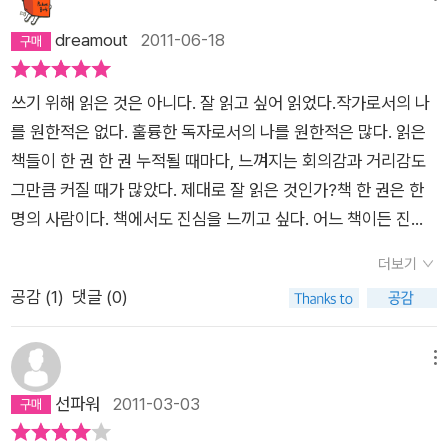
몸으로 부딪치는 그 반복이 순수문학을 하는 사람의 자세인 것이
고 해서이런 책만 탐독하게 될까봐 걱정이다.작가 이윤기 씨가 동
태하게 했다면, 그렇게 잉태된 하나의 새로운 소설은 그 한 권의
졌다. '어떻게든 쓸 수는 있다'라는 생각은 갖고 있지만, 쓸 때마다
dreamout
2011-06-18
다.- 마루야마 겐지 <소설가의 각오> 중에서나도 분명 읽었던
인 문학상을 받는 자리에서 이런 말을 했다지,'앞으로 미인이 지
과거의 책 속에 무정형의, 이를테면 일종의 가능태의 형식으로,
머뭇거리게 되었다. 이 책을 알게 된 것은 오래전이었다. 이승우
책인데 왜 그때는 이런 구절도 몰랐을까?아마도'뭔가를 쓰는 사
나간다고거울이 개선되는 것은 아니다. 뒤에다 수운을 칠해야 거
미리 존재했던 것이라고 말해야 옳다. -32쪽그러니까 소설을 쓰
작가의 책을 하나하나 고르고 읽기 시작할 무렵, 가장 먼저 보였
람'이 아니라 '읽는 사람' 역할에 치중했던 때문인 것 같은데뒤늦
쓰기 위해 읽은 것은 아니다. 잘 읽고 싶어 읽었다.작가로서의 나
울은 개선된다. 그러니까 떠들지 말고 써라' 라고 그렇다면 내가
려는 살마은 자신이 가진 거울이 이 세상에 대해 어떤 불만과 의
던 책이었다. 그러나 '쓰기'에 대한 궁금증과 욕망이 더 커졌을 때
게 다시 만난 이 구절이 나를 쓰다듬고 지나갔다. 따뜻해졌다. 나
를 원한적은 없다. 훌륭한 독자로서의 나를 원한적은 많다. 읽은
취할 자세도 자명해 진다. 소설작법에 관한 책을 읽느니 인문학에
혹, 어떤 욕망과 의도를 가지고 있는가를 먼저 살펴야 한다. 왜냐
로 미뤄두고 싶었다. ​'소설 쓰기'에 관련된 책이지만, 무엇인가를
처럼 글을 쓰고 싶은 사람은 예습이든 복습이든 어떤 의미에서건
책들이 한 권 한 권 누적될 때마다, 느껴지는 회의감과 거리감도
더욱 정진할 것이요, 안 그러면 잔말 말고 쓰는 것이다. 이 책은
하면 소설은, 어떻게 말하든 소설을 쓰는 사람의 세계 해석이고,
'쓰는 것' 그리고 더 나아가 문학을 읽는 것에 대한 힌트도 얻을 수
꼭 한 번 읽어보길 권한다.
그만큼 커질 때가 많았다. 제대로 잘 읽은 것인가?책 한 권은 한
가끔 글 쓰다 막히면 한번씩 훝어보고...
그 해석의 뿌리는 그의 욕망과 의도이기 때문이다. -39쪽소설가
있을 거로 생각했다. 개인적으로는 '소설 쓰기'에 아예 관심이 없
명의 사람이다. 책에서도 진심을 느끼고 싶다. 어느 책이든 진심
가 되기 위해 소설을 쓰는 것이 아니고 소설을 쓰기 때문에, 쓰는
는 것은 아니다. ​소설 읽는 것을 가장 사랑하는 내가, 소설을 쓰게
은 있다. 설풋 지나가는 사이가 아니라 서로 그리워하는 연인이,
동안 소설가로 불리는 것이다. 소설가이기 때문에 소설을 쓰는 것
된다면 그보다 황홀할 일이 없을 것이다. 하지만 '해볼까' 하는 단
더보기
친구가 되고 싶다. 그래서 책의 진심을 진심으로 대할 수 있어야
이 아니고 소설을 쓰기 때문에 소설가인 것이다. 소설가가 소설을
순한 호기심으로 덤벼들 일이 아니라는 것을 아주 잘 알고 있다.
공감 (
1
)
댓글 (0)
한다고 생각했다.“압축과 비약에 대한 유혹에 넘어가지 말아야
쓰는 것이 아니라 소설을 쓰는 사람이 소설가인 것이다. -40쪽기
소설 쓰기는, 어떤 글을 쓰는 것보다도 집요하고 꾸준한 작업이
한다. 우리의 삶은 압축되지 않고, 될 수 없고, 비약할 수도 없다.
억은, 온전히 나에게 속해 있고, 내 안에 있으며, 내 일부이고, 내
다. 그러니 『당신은 이미 소설을 쓰기 시작했다』라는 제목에 혹
강물 속으로 몸을 밀어 넣어야 한다. 그리하여 물이 당신의 몸속
메뉴
존재의 근간이다. 기억에 대해 나보다 더 잘 말할 수 있는 사람은
하여, 소설 작법을 배우거나 소설을 쉽게 쓸 수 있으리라는 희망
으로 스미게 해야 한다. 그 길밖에 없다.”내 태도는 이랬다. ‘그래
선파워
2011-03-03
없다. 기억은 직접 경험과 간접 경험을 망라한 과거의 모든 유의
을 품지 않는 편이 좋다. 이승우 작가는 '문학청년들을 향한 시적
서 네가 느끼고 네가 생각하고 있는 게 도대체 뭔데?’ 책들이 자
미한 경험들의 집합이다. 그러나 기억은 단순한 과거 경험의 퇴적
노트'라고 이 책을 표현했으나, '문학청년들을 향한 호된 강의'라