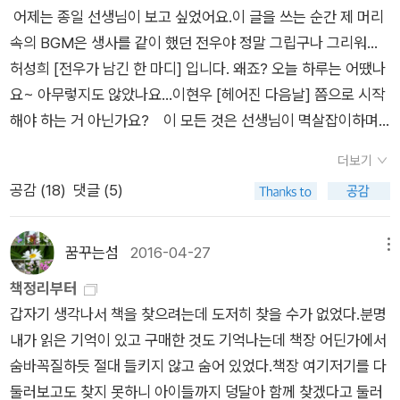
항인 것도 사실이다. 요즘엔 블로그나 SNS 활동들을 많이 하기
어제는 종일 선생님이 보고 싶었어요.이 글을 쓰는 순간 제 머리
도 했는데, 이미 식당은 대부분 문을 닫았고, 술집들은 사람들로
도 하니 거기에 자신의 하루를 쓰고 피드백을 받는 것도 좋은 방
속의 BGM은 생사를 같이 했던 전우야 정말 그립구나 그리워...
꽉 차있었다. 사무실 근처 편의점에서 컵라면을 사서 먹어야지 맘
법이지 않을까? 그리고 요즘 시중에 글쓰기에 관한 좋은 책들이
허성희 [전우가 남긴 한 마디] 입니다. 왜죠? 오늘 하루는 어땠나
먹었다. 일단 사무실까지 걸어가겠다 맘 먹고 걷기 시작했다.얼마
많이 나와있다. 어떤 책이 나와 있는지를 알아보고 그중 좋은 책
요~ 아무렇지도 않았나요...이현우 [헤어진 다음날] 쯤으로 시작
전에 산 헤드폰이 없었다면 걷겠다고 마음 먹지 않고, 그냥 택시
을 골라 읽어보는 것도 좋을 것이다. 그런데 여기엔 좀 경계해야
해야 하는 거 아닌가요? 이 모든 것은 선생님이 멱살잡이하며
를 잡았을 것이다. 살을 에이는 바람으로부터 귀를 따뜻하게 감싸
할 사항이 있기는 하다. 그런 책을 사 보는 것은 좋긴 하지만 깊이
신랄하게 지도해주신 감정교육 덕분이라는 생각이 듭니다. 덕분
주고, 듣고 싶은 음악을 맘껏 들을 수 있으니 사무실까지 약 30분
빠지지는 말라는 것이다. 만일 자신이 앞으로 글쓰기 강사가 되겠
더보기
에 저는 좀 '시'와 '거리'를 두게 되었어요. 사랑한다고 덤벼들듯이
거리도 걸을만하다 여겼다. 폰에 노래가 많지만, 최근 만들어 놓
다고 한다면 물론 이쪽의 책을 할 수만 있으면 많이 구해 보는 것
공감 (
18
)
댓글 (5)
다가가던 저는 어제에 두고. 오늘로 건너왔습니다. '시'를 좀 저만
은 플레이리스트에는 유독 슬픈 노래가 많았다. 겨울이라 유난히
은 필요하다. 그러나 중요한 건 자신이 (좋은)글을 쓰는 것에 있
치 두고 보려고 합니다. 처음 시작할 땐 시와 가까워진 것 같은 느
옆구리가 시려서 그런 건지, 자꾸 외롭다 느껴지고, 슬퍼지는 감
지 그런 책을 많이 읽는다고 해서 좋은 글은 결코 써 지지 않는
낌이었는데 이제 보니 더 어렵고 더 멀어진 것 같은 이 막연히 외
정 때문일까. 요즘 슬픈 노래를 많이 듣는다. 그중엔 실제 누군가
꿈꾸는섬
2016-04-27
메뉴
다. 적절한 비유가 될지 모르겠지만, 난 학교 때 공부를 그다지 잘
로운 감정은, 다시 설명해주셔야 할 것 같습니다... 내 집 마당귀
와 헤어졌던 기억과 곧바로 연결되는, 나에게는 금지곡이나 마찬
책정리부터
하지 못했다. 그런데 어느 날 내가 참고서를 습관적으로 많이 사
에는 수선화 몇 포기가 살고 있다. 꽃을 잘 알기 위해서는 바짝 다
가지인 노래들도 있었다.천천히 걸으며, 슬픈 노래를 들으며 오래
갑자기 생각나서 책을 찾으려는데 도저히 찾을 수가 없었다.분명
는 나를 발견하고 놀란 적이 있다. 내가 왜 이렇게 참고서를 많이
가가야 한다. 암술 수술을 구분하고 꽃잎의 수를 세고 씨 맺는 시
된 기억들을 하나씩 꺼내보았다. 고등학교 시절 그렇게 내 가슴을
내가 읽은 기억이 있고 구매한 것도 기억나는데 책장 어딘가에서
사는 거지? 그뿐인가? 여기저기 과외 공부를 바꾼 적도 있었다.
기를 기다려 기록해야 한다. 그러면 나는 꽃을 이해하게 된 것일
뛰었던 게 처음이라 어쩔줄 몰라했던, 수줍었던 소년이었던 내가
숨바꼭질하듯 절대 들키지 않고 숨어 있었다.책장 여기저기를 다
연장을 잘 못 다루는 사람이 연장 탓 한다고 공부를 못하는 이유
까. 꽃이 인정할까?김영희의 인생 속으로 파고든 박철수는 결코
오랫동안 좋아했던 여성과의 헤어짐부터 짧거나 길었던 만남들
둘러보고도 찾지 못하니 아이들까지 덩달아 함께 찾겠다고 둘러
를 내 안에서 찾지 않고 참고서가 과외 공부 같은 외부적인 요인