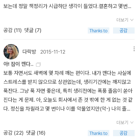
그녀를 이해할 수 없다. 날마다 격정과 권태의 소용돌이 속에서
이 무작위로 머릿속을 스쳐갔다. 곱씹다보니 좋았던 기억들 보다
보는데 정말 책정리가 시급하단 생각이 들었다.결혼하고 몇번의
에서 찾으려고 하는 것이다. 그와 비슷하게 그런 책을 읽는다고
함께 살지만, 그리고 딸 보람이와 아들 민수를 낳았지만, 이해는
는 아쉬웠던, 안타까웠던, 후회되는 기억들이 더 많이 떠올랐다.
이사를 하며 점차 책정리는 뒷전으로 미뤄두었던 것 같다. 아이들
해서 글을 저절로 잘 써 지는 것은 아니다. 그러므로 그런 책에 나
이루어낼 수 없다. 철수는 다른 사람에게 영희에 대하여 설명할
그때 그러지 말았으면 좋았을텐데, 그 말을 하지 않았다면 달랐을
더보기
읽을 책만 찾아보기 좋게 전집류대로 큰아이 작은아이 읽을거리
를 가두고 있지 않은가 돌아보고 경계해야 한다. 중독성이 있기도
수 있지만 영희를 떠올리며 고개를 끄덕이기는 어렵다. 쌍방이 그
수도 있었을텐데. 그런 생각들을 하면서 밤 길을 걸었다.조금 놀
공감 (
11
)
댓글 (7)
구분해서 찾기 편하게 해두었는데 내 책들은 여기저기 두서없이
하고. 그래도 아주 안 읽을 수는 없겠지. 나 개인적으로는 글쓰
러하다. 그러니 꽃을 이해하기 위해서는 거리가 필요하다. 바람과
랐던 건 어떤 특정한 순간과 얼굴을 어렴풋이 기억나는데, 이름은
꽂혀 있다. 그나마 시집과 대하소설 장편들만 대강 분류하고 나머
기 강사가 매뉴얼처럼 써 놓은 책은 별로 선호하지는 않는다. 그
햇살과 빗방울이 지나가는 공간을 꽃과 나 사이에 마련해두는 것,
기억나지 않는 여성들이 제법 있었다. 특히 고등학교와 대학교때
지 책들은 이중으로 겹쳐 있기도 하고 정신 사납게 꽂혀 있다.싱
보단 일선 현장작가들이 직접 부딪혀 가며 쓴 책들을 좋아한다.
다락방
2015-11-12
메뉴
그 대상을 통해 꽃을 바라보는 것. '넌지시'의 태도를 유지하는 게
짧게 만났던 사람들은 대부분 이름이 기억나지 않았다. 이렇게 한
크대와 냉장고 정리하듯 일정기간동안 책장정리를 해야겠다.책
이를테면 김탁환이나 이승우 작가가 쓴 책은 그들이 소설을 쓰면
아! 잠이 깬다..
통째로 풍경이 되는 것. <내술상위의 자산어보>16쪽 그렇게
꺼번에 다 떠올려 보려고 애쓴 적도 거의 없었는데, 시간이 지나
장 위쪽에 꽂힌 어른용 책들중에서 찾으려니 뒷목이 뻐근해져서
서 겪고 깨달은 이야기를 생생하게 써 놓기도 해 읽는 재미가 쏠
보통 자면서도 새벽에 몇 차례 깨는 편이다. 내가 깬다는 사실에
감옥에 갇혔으면 하고 생각한다감옥에 갇혀 사전을 끌어안고 살
면 이름 뿐 아니라 좋았던 혹은 아쉬웠던 시간들도 서서히 잊혀지
의자 놓고 천천히 다시 살피기를 세번했는데도 나타나지 않아 누
쏠하다. 물론 세계적인 작가 스티븐 킹의 <유혹하는 글쓰기>도
스트레스를 받지 않으므로 상관없는데, 생리기간에는 깨지않고
거나감옥에 갇혀 쓸데없는 이야기나 줄줄이 적었으면 좋겠다고
는게 아닌가 싶었다. 아직 기억이 남아 있을 때 기록을 남겨두면
굴 주었나? 누가 가져갔을까? 별별 생각을 다하고 있었다.결국
빼놓으면 섭섭할 것이다.
푹잔다. 그냥 푹 자면 좋은데, 특히 생리전에는 폭풍 졸음이 쏟아
생각한다 <찬란> 기억의 집 中 선생님 저는 감옥에 갇혀야만
좋겠다는 생각이 잠깐 들었지만, 과연 그런 시간을 낼 수 있을까?
알라딘 들어가 구매사실을 확인하고 2009년에 별 세개 주었던
진다는 게 문제. 아, 오늘도 회사에서 존 것 밖에 한 게 없는 것 같
넌지시의 태도로 사전을 끌어 안을 수 있는 감정을 가지고 태어났
아니 시도한다고 해도 벌써 많은 기억들이 사라졌거나 왜곡된 기
기록까지 찾아봤다.기대했던 것보다 별로였거나 내가 생각했던
다. 정신을 차릴라고 몇 번이나 이를 악물었지만(악-) 나의 졸음
다 봅니다. 누수가 걱정되는 창고는 저도 가지고 있어요. 다만 장
억을 갖고 있는 건 아닌가 싶었다.이를테면 고등학교 때 처음으로
구체적 소설쓰기가 아니어서 별 세개뿐이었던 것도 같다.내일 만
은 내 뜻대로 되지 않아.. 점심을 먹고 와서는 안되겠다 싶어 우먼
마가 지면 창고로 달려가야 할 에너지가 샘솟죠. 그것이 저의 감
연애 다운 연애로 기억하고 있는 그 긴 머리의 그녀와의 즐거웠던
나는 s님이 읽고 싶다고하셔서 열심히 찾아보다가 없으면 구매라
더보기
스타이레놀을 한 알 먹었는데, 아직 약효가 돌기도 전부터, 그러
정의 색깔인 것 같습니다. 한 주 쉬어간 9주이니 봄내 거꾸러지며
순간들. 그녀가 내게 장난을 치거나, 가벼운 스킨십을 하거나, 밤
도 해야하나 했는데 품절상태이다.오래전 구매했고 완전 좋아하
공감 (
22
)
댓글 (16)
니까 약을 먹자마자 또 졸았.....아, 나의 졸음은 어째야 하는거지?
부러지며 시를 붙들었노라고, 하고 싶지만 그러지 못했어요. 죄송
새 수화기를 붙들고 떠들었던 그 시간들이 마치 내 상상이었던 건