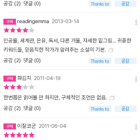
공감 (
2
)
댓글 (0)
readingemma
2013-03-14
메뉴
인공물, 세계관, 은유, 독서, 다른 거울, 자세한 밑그림... 귀중한
키워드들, 믿음직한 작가가 알려주는 소설의 기본.
공감 (
2
)
댓글 (0)
파김치
2011-04-19
메뉴
한번쯤은 읽어볼 만 하지만, 구체적인 조언은 없음.
공감 (
2
)
댓글 (0)
이잘코군
2011-06-04
메뉴