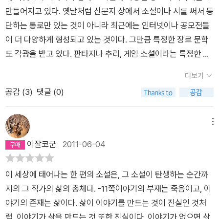
찌된 영문인지 그 많은 실타래 중 하나를 뽑아글로 옮기려고 하면
이기에는 좀 후졌고 실패한 표현 아닐까 싶다. 왜 한 책에서 딴소
만들어지고 있다. 옛날처럼 신문지 상에서 소설이나 시를 써서 등
쓰는 과정에서 뭉개져버린다. 이 책의 저자는 이 책에서 말한다.
리해! 하고 반발심만 생겼다. 읽는 동안에 그간 너무 쉬었으니, 다
단하는 통로만 있는 것이 아니라 최근에는 인터넷이나 공모전들
한가지 발상이 떠올랐다고 해서 무작정 쓰기부터 하지 말고 꼼꼼
시 좀 써봐야하지 않겠니...하는 생각이 아주 잠시 들었으니 나름
이 더 다양하게 형성되고 있는 것이다. 그만큼 특정한 장르 문학
히 세밀하게 메모부터 하라고.그래도 나를 포함한 많은 작가지망
의 효과는 있었을지 모르겠지만 크게 효용이 있는 독서는 못 되었
도 각광을 받고 있다. 판타지나 추리, 게임 소설이라는 특정한 장
생들은 영화 <파인딩 포레스터>의 늙은 작가의 말처럼영감이
다. 말로 이렇게 저렇게 써라 이렇게 저렇게 쓰지 마라 하는 소리
르의 문학 시장도 꽤 넓어지고 있어서 긍정적으로 생각이 된
떠올라줘서 신들린 것처럼 쓰게되길 바라고 있지.하지만 저자는
더보기
백 번 읽으면 뭐해. 한 줄이라도 쓰고 또 지우고 하는 게 낫다.
다. 이 책은 딱히 '소설'을 쓰는 것이라고 하기 보다는 우리의 머릿
그런 천재가 없으란 법은 없지만 동시에 그런 사람은 웬만해서 있
공감 (
3
)
댓글 (0)
아...소설가의 귓속말도 샀는데...읽기 싫어졌어...이승우 소설도
속에 잠재해 있는 '이야기'를 어떻게 구성해 낼 것인지에 대한 방
지도 않다고 잘라 말한다.누구나 자신의 기구한 삶을 말할 때 내
읽을 마음 사라졌어...역효과다 ㅋㅋㅋ 역시 소설가에게는 귓속말
법론에 대한 책이라고 할 수 있다. 누구나 어떤 이야기를 꾸며 내
얘기는 열 권의 책으로 써도 다 못 쓴다고 말하곤 한다. 그런데 왜
보다 소설 한 편 더 읽는 게 낫지 싶다. 친구랑 제임스 설터 소설
서 쓸 수 있다. 나이가 들어서도, 어떤 특정한 자격증이 있는 것이
메뉴
한 권도 못 쓰는 걸까?저자는 그랬다. 작가는 보는 것을 쓰는 것
이랑 산문집 이야기하다가도 그 소리 했다. 산문집은 안 사도
아니기 때문에 '이야기를 만들어내는 능력'만 있으면 누구나 '이
이잘코군
2011-06-04
이 아니라 아는 것을 쓰는 거라고. 보는 것을 쓰는 건 기자의 몫일
돼...난 팔았어...뭐 이런 거...그런데도 이상하게 소설 좋아하면서
야기꾼'을 꿈꾸어 볼 수 있을 것이다. 그리고 꼭 글쓰는 '능력'을
것이다. 작가는 그 보는 것을 해석한 것을 보여주어야 한다는 말
도 소설 진짜 안 읽는 나새끼야...지난 달에 열일곱 권 읽었는데
가져야만 하는 것도 아니다. '글'이라는 것은 쓰면 쓸수록 '잘' 쓸
이다.그래서 작가는 어려운 것인지도 모르겠다. 그 해석 되어진
이 세상에 태어나는 한 편의 소설은, 그 소설이 탄생하는 순간까
그 중 일곱 권만 소설이야...이번 달에는 소설을 좀 읽자.
수 있기 때문에 우리는 그 훈련을 하기 위해서 '글쓰기 교실'이나
것을 가지고 독자를 설득하려니 어려울 수 밖에. 그래서 아무리
지의 그 작가의 삶의 총체다. -11쪽이야기의 부재는 죽음이고, 이
'논술 교실' 등을 열심히 다니기도 한다. 그렇다면 어떻게 글을 써
인간이 하는 일이 어려워도 작가질 보다쉬울거라고 하다가도 여
야기의 존재는 삶이다. 삶이 이야기를 만드는 것이 진실인 것처
야 하는지 함께 살펴보자. 사실 이 책의 목차만 봐도 대충 감이 잡
전히 책상 앞에서 그 천형(天刑)을 온전히 받고 있는 것이다.나
럼, 이야기가 삶을 만드는 것 또한 진실이다. 이야기가 없으면 삶