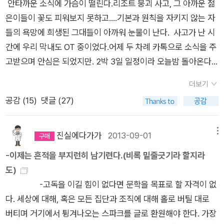
안타까운 소식에 가슴이 떨린다.리조트 붕괴 사고, 그 아까운 젊
산 것은 아니지만 이 소설과 함께 산 것은 맞다. 무엇 때문인지 모
이고 왜 시를 읽고 왜 시를 쓰려고 하는지 잘 모르겠습니다. 하지
는 참석하지 못할 줄 알았다. 그런데 한 선배님이 전화해서 늦게
실히 관성적으로 책을 읽는 나 자신을 본다. 이래도 되는건지 모
은이들이 꽃도 피워보지 못하고....기본과 원칙을 자키지 않는 자
르겠으나 나는 이 소설에 붙들려 있었고, 그러면서 이 소설에서
만 계속 찾아가려고 해요. 이승우님의 말을 조금 비틀자면, 모든
라도 좋으니, 회의 마치고 꼭 오라고 당부했다. 거절할 수 없어서
르겠다. 이런 것도 일종의 강박관념이 아닌가 싶다. 기실 안 읽
들의 욕망에 희생된 그대들이 아까워 눈물이 난다. 사고가 난 시
놓여나야 한다는 강박에 시달렸다'라고 고백했다. 작가가 청춘을
시는 궁극적으로 자전적이다. 시인은 여러 편의 시를 통하여 한
알겠다고 답했고, 그날 긴 회의를 마치고 거의 다 끝나가는 그 행
어도 잘 사는 사람은 많은데 말이다. 실제로 주변에서 나만큼은
간에 우리 막내도 OT 중이었다.어제 두 차례 카톡으로 소식을 주
바쳐 애정을 쏟고 심혈을 기울인 이 소설은 이승우 문학의 출발점
편의 자서전을 쓴다. 우리는 우리의 삶을 통해 우리의 시를 만들
사에 갔다. 정말 다양한 사람들이 있었다. 아는 사람들이 좀 있었
커녕 내 반만큼도 읽지 않는 사람들이 더 많고, 대부분의 사람들
고받으며 안심은 되었지만. 2박 3일 일정이라 오늘밤 돌아온다.
이자 영원한 화두로, 지금도 유효한 문제의식과 진지한 울림으로
어간다. 그런 점에서 우리는 누구나 시인이다. 이 찬란했던 봄날
다. 최근 제주도에서 내 발표를 들었던 사람도 아는 체를 해서 인
은 연간 독서량이 채 열 권도 되지 못한다. 이렇게 보면 참 외로
학부 선배들의 소집과 공식적인 MT와 OT까지 서울 나들이 세번
우리의 의식을 일깨운다. 펼친 부분 접기 ▲신간은 아니지만 이
을 통해 우리는 늘 시를 써왔다는 것을 알았습니다. 앞으로도 그
사를 했다. 그런데 한 여성이 반갑게 인사를 하길래, 나도 고개 숙
운 행위를 즐기는 셈이다. 한국에서는 자계서의 영향도 있고 인
더보기
에 경비가 많이 들었다.참가비와 왕복 고속버스비에 심야와 새벽
승우의 데뷔작이라고 한다. 아아.... 그런데...한권뿐만이 아니었
렇게 무언가 만들어가고 써내는 삶을 살고 싶어요. 그러기 위해서
여 인사를 했다. 그런데 아무리 기억을 짜내도 이 여성이 누군지
문학 열풍이 불어서인지 이런 저런 독서모임도 많고 강연도 많아
공감 (
15
)
댓글 (27)
택시비도 만만찮아 50여만원이나 들었다.이 외에도 머리부터 발
어. 접힌 부분 펼치기 ▼ 20년 만에 원제를 되찾은 이승우 장편
는 읽어야 겠지요. 천천히 읽고 느리게 살겠습니다. 매일 쓸 수 있
기억나지 않았다. 잠시 후 이 여성이 내게 그동안 잘 지냈냐고 물
서 나이에 맞는 그룹을 찾아 책읽기를 나눌 수 있는 것 같다. 그
끝까지 단장하느라 입학축하금에 세뱃돈까지 다 써버렸다. 셋째
소설 <독>이 예담에서 재출간됐다. 이 작품은 현재는 폐간된 문
다면 더 좋겠습니다. 우리는 또다시 만나기로 약속했다 차츰 잦
었다. 나는 억지로 웃으며 고개를 끄덕였다. 한동안 못 만났나보
런데 여기는 일단 그런 모임도 적거니와 죄다 여자들뿐이다. 남
라서 국가장학금 다자녀 적용 등록금 절반을 지원 받아, 실제로
학 계간지 「소설과 사상」에 '독'이라는 제목으로 연재됐고 1995
아지는 다른 기대 속에서 <계속 열리는 믿음> 다른 목소리 中
다. 언젠가 강의를 갔을 때, 지역 담당이었을 수도 있을 것 같다는
진실에다가가
2013-09-01
메뉴
자가 book club에 들어가는 것은 자신이 게이임을 인증하는 정
납부한 건 예치금 포함 250만원 정도.한 학기 기숙사비도 100만
년 <내 안에 또 누가 있나>로 출간됐던 소설이다. 대필작가 임순
생각이 들었지만, 암튼 기억은 나지 않았다. 덕분에 그간 누군가
-이제는 흔적을 부지런히 남기련다.(비록 밑줄긋기라 할지라
도로 받아들여지는 것이 일반적이다보니 나 같은 straight는 더
원 가까이 냈는데, 70여만원은 나중에 환불받는다.이런저런 준
관의 일기 형식으로 전개되는 <독>은 청년 이승우가 악에 대해
를 알아보지 못해 곤란했던 기억들이 하나씩 떠올랐다. 사실 너무
도)
더욱 이런데 활동하기가 꺼려진다. 그래서인지 나의 독서와 책수
비로 들어가는 돈이 엄청나다.어찌됐든 등록금은 아빠가 냈지만,
야심차게 파고든 소설로, 인간 내부에 도사리고 있는 악이 나쁜
많아서 일일이 떠올리기도 어려운 일이다.제일 심한 사례가 엄마
-고독을 이길 힘이 없다면 문학을 목표로 할 자격이 없
집은 늘 혼자만의 것이다. 정확히는 이 책이 아닌 두 번째 편을 읽
그 외에 들어가는 건 엄마가 줄 수 밖에 없어 이웃에게 빌렸다.
사회와 조응하여 어떻게 거대한 악의로 사람을 집어삼키는지 서
와 여동생을 못 알아본 일이었다. 동생은 회사 다닐때 화장을 진
다. 세상에 대해, 혹은 모든 집단과 조직에 대해 홀로 버틸 대로
었다. 지난 번에 포스팅 할 때만해도 뜨지 않던 상품인데, 이 표
ㅠ 이 와중에 큰딸도 저 하고 싶은 공부한다고 다시 대학에 들어
늘하게 보여준다. 일련의 상징적인 사건들과 그로 인한 심리적인
하게 했다. 정확하게 기억나지 않지만, 아마도 여자친구와 헤어지
버티며 거기에서 튕겨나오는 스파크를 글로 환원해야 한다. 가장
지는 첫 권의 표지이다. 확실히 키쿠치 히데유키의 작품의 최고
갔다.대학졸업 후 2년 간 제가 벌어 살면서 학비를 마련했다니 막
변화 과정이 작가 특유의 필치로 집요하고 면밀하게 이어진다.작
고 버스를 탔는데, 그 버스에 동생이 타고 있었다. 내가 손잡이를