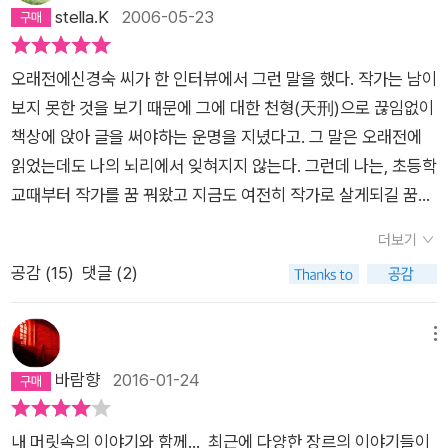
판사가 시정안을 내놓은 뒤에 곶감만 쏙 꺼내 먹는 걸로 밖에 안
stella.K
2006-05-23
보였다. 그래도 뭐 사 놓은 책이니 뭐라고 하나 읽어 보았다. 뻔하
다면 뻔한 소리고, 가장 기본이라면 기본인 이야기 담긴 짧은 책
오래전에신경숙 씨가 한 인터뷰에서 그런 말을 했다. 작가는 남이
이다. 이전에 박상우의 ‘소설가’라는 책을 먼저 보았는데 그 책이
보지 못한 것을 보기 때문에 그에 대한 천형(天刑)으로 끊임없이
나 이 책이나 작법서는 아니고, 소설을 쓰고 싶은 사람 대상으로
책상에 앉아 글을 써야하는 운명을 지녔다고. 그 말은 오래전에
이런 마음 가짐으로 해야지, 하는 훈수 정도였다. 이 책에서 비슷
읽었는데도 나의 뇌리에서 잊혀지지 않는다. 그런데 나는, 초등학
하지만 다른 말로 반복되는 이야기가 있다. ‘소설가가 되기 위해
교때부터 작가를 꿈 꿔왔고 지금도 여전히 작가로 살게되길 꿈꾸
소설을 쓰는 것이 아니고 소설을 쓰기 때문에, 쓰는 동안 소설가
면서도또 여전히 글을 쓰지 못한다. 왜일까? 왜 나는 작가를 꿈꿨
로 불리는 것이다. 소설가이기 때문에 소설을 쓰는 것이 아니고
더보기
을까? 정말 나는 남이 보지 못하는 걸 보는 것 같긴하다. 임금님
소설을 쓰기 때문에 소설가인 것이다. 소설가가 소설을 쓰는 것이
공감 (
15
)
댓글 (2)
의 귀는 당나귀 귀라고 말해주고 싶고, 남들이 벌거벗은 임금님한
아니라 소설을 쓰는 사람이 소설가인 것이다.’ 그런데 나는 2006
테, 임금님이 입으신 옷은 너무 멋져요.라고 외칠 때 '임금님은 벌
년에 나온 초판1쇄를 중고로 샀는데 마지막에 완전 반대의 말이
거벗었어!'라고 외치는 소년이 나 이기를 바랬다.그만큼 인간의
메뉴
나온다. 아무리 봐도 이건 실수 같이 느껴졌다. ‘소설을 쓰기 때문
허위의식을 가감없이 까발리는 작가이길 바랬고, 진실을, 진리를
바람향
2016-01-24
에 소설가인 것이 아니고, 소설가이기 때문에 소설을 쓰는 것이
말하는 작가이길 또한 바랬다. 하지만 그러기는 또 얼마나 어려운
다.’ 실수가 아니라 소설가의 정신을 강조해서 일부러 다시 이런
가? 매일 머릿속에서는몇 가지의 이야기가 헝클어져 있는데 어
말을 한 건가? 나름 역설적인 효과를 노린 건가? 그렇게 받아들
내 머릿속의 이야기와 함께... 최근에 다양한 장르의 이야기들이