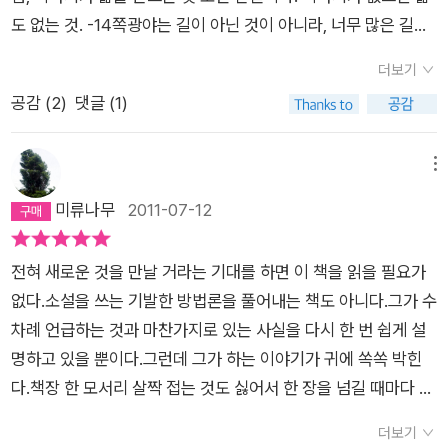
히기는 하다. 잘 읽어야 잘 쓸수도 있는 것이다. 그리고 하고 싶은
는 올해 들어서본의 아니게 글쓰기에 관한 책을 접할 기회가 많아
도 없는 것. -14쪽광야는 길이 아닌 것이 아니라, 너무 많은 길이
'이야기' 자체가 있어야 한다. 보이는 대로가 아니라 낯설게 써야
졌다. 아주 오래 전 소설작법에 관한 책을 펼쳐 들었다낭패를 본
아닌가. 만들어진 ‘하나의’ 길이 없기 때문에 모든 곳이 길이 아닌
한다. 할 이야기의 밑그림을 먼저 그려야 한다. 갈등을 플롯으로
더보기
적이 있었다. 소설을 어렵게 쓰지 말라는 얘기는 그 보다 오래 전
곳, 그곳이 광야가 아닌가. 정해진 하나의 길이 없기 때문에, 데려
긴장감 있게 배치해야 한다. 그리고 이야기의 내용을 선택하고 배
공감 (
2
)
댓글 (1)
에 들어서 알고 있는데 작법에 관한 책이 소설 보다 어려우니 이
다줄 정해진 경로가 따로 없기 때문에, 어디로든 갈 수 있는 것이
치해야 한다. 목적지를 찾아가는 과정을 구체적으로 써야 한다.
런 모순이 어디있나 싶어 3분의 1도채 못 읽고 때려치웠다.그로
아닌가. 헤맬 수 있는 것이 아닌가. 무슨 일이든 일어날 수 있는
누구에게 말할 것인지 정하고 상징과 은유를 생각해야 한다. 소설
부터 오랜 세월이 지나서 글 쓰는 풍토가 좀 바뀌어서일까? 비교
것이 아닌가. -17쪽공통의 기억이 많은 사람은 많이 운다. 울게
메뉴
의 시간과 공간을 염두해 두어야 한다... 쉬운 말로 간결하게 적힌
적 읽기 편하고 이론적이기 보단 실제적인 지침을 주는 글쓰기에
하는 것은 그의 죽음이 아니라, 그와 함께했던 기억이다. -18쪽공
미류나무
2011-07-12
이 책은 글을 처음 써 보려는 사람들이나 창작 이론책을 처음 접
관한 책들이 많이 나왔다. 바람직하다고 본다. 지금까지 읽어 본
유한 기억이 많으면 헤어지기가 괴롭다. 그와 함께 만든 이야기가
하는 사람들에게 권하고 싶다. 마음만 먹으면 아주 짧은 시간에
창작에 관한 책 중 가장 재밌게 읽은 책은 스티븐 킹의 <글쓰기
나의 삶을 이루기 때문이다. 그의 부재는 나의 이야기, 나의 삶을
읽을 수 있을 만큼의 분량이었다. 요즘에는 창작 모임도 많은 편
전혀 새로운 것을 만날 거라는 기대를 하면 이 책을 읽을 필요가
의 즐거움>이 였던 것 같다. 그런데 작가 이승우의 이 책은 스티
충격한다. -21쪽참여는 창조적인 행위이다. 작가가 자기 소설에
이기 때문에 모임 사람들과 읽는다면 이 책을 조금 더 음미해 가
없다.소설을 쓰는 기발한 방법론을 풀어내는 책도 아니다.그가 수
븐 킹의 책과는 또 다른 느낌이다. 질펀하지도 않고 우회하지도
마침표를 찍는 순간 소설이 완성되는 것이 아니고, 독자가 그 책
면서 읽을 수 있을 것이다. 어쨌든 이론은 이론일 뿐이다. '구슬이
차례 언급하는 것과 마찬가지로 있는 사실을 다시 한 번 쉽게 설
않으며 군더더기가 없다. 깔끔하다. 현장에서 직접 뛰는 작가로서
을 읽음으로써 완성된다. -23쪽우리는 읽으면서, 보면서, 들으면
서 말이라도 꿰어야 보배'라는 속담이 있는 것처럼, 이러한 이론
명하고 있을 뿐이다.그런데 그가 하는 이야기가 귀에 쏙쏙 박힌
소설쓰기의 실제적인 지침이 될만한작은 책이다. 그러나 작다고
서 이야기를 변형시킨다. 우리의 삶이 이야기와 섞인다. 이야기는
들을 어떻게 글을 직접 쓰는 데에 적용할 수 있을까 고민해 보는
다.책장 한 모서리 살짝 접는 것도 싫어서 한 장을 넘길 때마다 다
얕볼 것이 아니다. 정말 알멩이만 추려서 일목요연하게 썼다. 특
이야기를 낳는다. 이야기는, 아직 태어나지 않은 수없이 많은 이
것이 바로 우리 자신들에게 주어진 과제라고 할 수 있다. 눈이 괴
시 처음으로 돌아가려고 발딱 서는 책들을 두 손으로 받쳐들고 읽
히 에필로그에 '소설창작 교육에 관한 몇가지 오해'는 곱씹어 볼
야기들의 자궁이다. 책은 아직 씌어지지 않은 많은 책들의 모태이
더보기
물같이 쏟아지고 매서운 한파가 무섭게 몰아치는 나날이다,,, 밖
는, 어쩌면 지극히 결벽증 증세를 보이던 내가노란 색연필로 군데