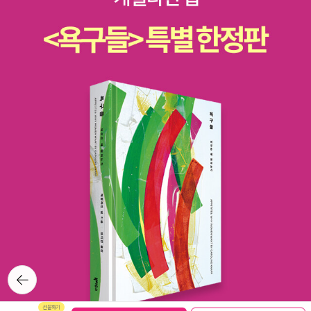
입. 중고책에서 구입한 품절된 도서 가격때문에 희망도서 신
라주는 술... 사케잔이 넘치도록 따라주는것은 많이 봤지만, 화이
청도 안되고, 미리보기도 없어서 고민하던차에 올컬러로 좋은 평
트 잔에 술이 넘치도록 따른 장면은 진짜 부럽더라구요. 너무 좋
을 발견하고 큰맘먹고 구입 도서 정가제전에 구입하려다가 놓
아~~~ 달밤님 생각났어요.^^ 와인매너에 위배되지만, 술 좋아
쳤다가 중고책으로 구입. 영어책 요
하면 이렇게 넘치도록 부어주면 너무 좋을것 같아요. 특히 한병이
리&맛에 관한책 기타 책들 올해 구입한
아닌 한잔 시킬때는 진짜 조금 주면 막 화가나~~~^^ '와카코와
책들중에 읽고 정리한 책들 - 빨리 읽고 다 정리하면 좋겠어요.^^
술'은 맛있는 술과 안주 뿐만 아니라 일본의 술 문화를 엿볼수 있
십대때 재미있게 읽었던 박희정님의 '호텔 아
어서 재미있어요. 고단하게 일을 한후 하루의 피로와 스트레스를
프리카'가 떠올랐어요. 남남커플의 이야기인줄 알았지만 구입해
한잔의 술로 달래려는 사람들이 많나봐요. 여럿이서 마시는것도
서 읽었는데, 생각보다 다양한 마틴과 존의 이야기를 다루어서 재
좋지만 혼자서 딱 한잔만 마시는 술도 매력적인것 같아요. 그
미있었어요. 처음에는 2권정도 읽어볼까했는데, 야금 야금
중 서서 술마시기 편하게 하기 위해 다찌에 가방걸이가 있는것도
11권까지 구입했네요.^^ 12권까지 출간했지만, 더 구입할지는 모
재미있어요. 4권의 책에는 어마어마한 와카코씨가 전해주는 술
르겠어요. 뒷부분은 그냥 만화방에 가서 볼까봐요.
과 안주이야기들이 있는데, 그중 몇장면 찍어보았어요. 문어초회
코믹스 소장할까 하다가 이것도 욕심이라 생각하고 읽
와 쉬원한 사케 - 문어초회 만들줄 아는데, 조금 더 더워지면 잃어
은 책들은 정리하고 있어요. 캡틴 아메리카 - 시빌워를 통해 알
뒤로가
버린 입맛을 살리기위해 만들어봐야겠어요. 냉토마토와 추하이-
기
게 된 '캡틴 아메리카' 중요한 캐릭터인만큼 이해하기 위해서 어
유자소스에 버무린 토마토도 맛있던데, 마침 유자청이 있으니 다
나일레이션 시리즈 - 마블 코스믹 이벤트 다시는 이슈로