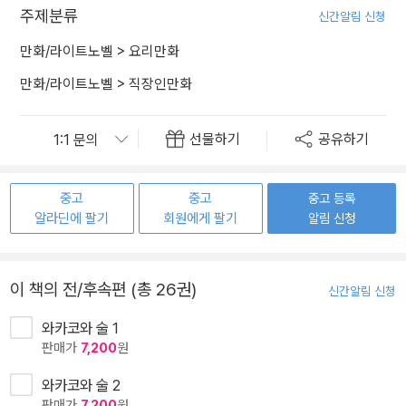
주제분류
신간알림 신청
만화/라이트노벨
>
요리만화
만화/라이트노벨
>
직장인만화
선물하기
공유하기
중고
중고
중고 등록
알라딘에 팔기
회원에게 팔기
알림 신청
이 책의 전/후속편 (총 26권)
신간알림 신청
와카코와 술 1
판매가
7,200
원
와카코와 술 2
판매가
7,200
원