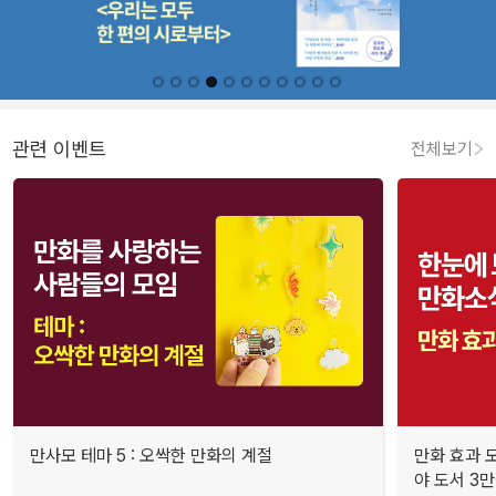
관련 이벤트
전체보기
만사모 테마 5 : 오싹한 만화의 계절
만화 효과 모
야 도서 3만