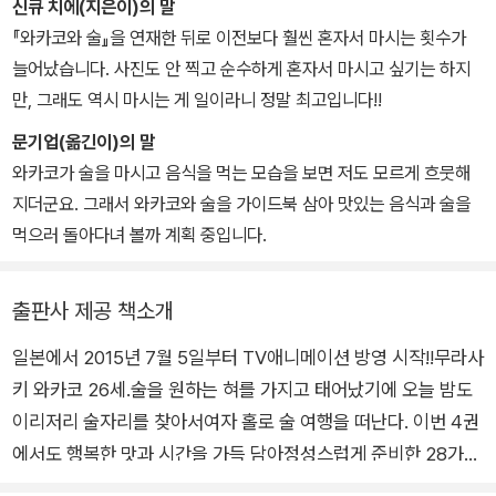
있다.
신큐 치에(지은이)의 말
『와카코와 술』을 연재한 뒤로 이전보다 훨씬 혼자서 마시는 횟수가
늘어났습니다. 사진도 안 찍고 순수하게 혼자서 마시고 싶기는 하지
만, 그래도 역시 마시는 게 일이라니 정말 최고입니다!!
문기업(옮긴이)의 말
와카코가 술을 마시고 음식을 먹는 모습을 보면 저도 모르게 흐뭇해
지더군요. 그래서 와카코와 술을 가이드북 삼아 맛있는 음식과 술을
먹으러 돌아다녀 볼까 계획 중입니다.
출판사 제공 책소개
일본에서 2015년 7월 5일부터 TV애니메이션 방영 시작!!무라사
키 와카코 26세.술을 원하는 혀를 가지고 태어났기에 오늘 밤도
이리저리 술자리를 찾아서여자 홀로 술 여행을 떠난다. 이번 4권
에서도 행복한 맛과 시간을 가득 담아정성스럽게 준비한 28가지
음식. 느긋하게 즐겨주세요♪오늘도 당당하게 혼자 술을 마시는