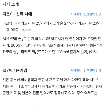
저자 소개
지은이:
신큐 치에
저자파일
신간알림 신청
최근작 :
<와카코와 술 25>
,
<와카코와 술 24>
,
<와카코와 술 23>
… 총 99종
(모두보기)
『와카코와 술』로 인기 급상승 중! 히로시마 현 출신이자 거 주자인 만
화가. 2006년 「코믹 펀치」 증간호(신초샤)에서 데뷔하여 단행본 『와
카코와 술』 『타카코 씨』(토쿠마 쇼텐) 『Yeah! 혼자서 놀기』(아사히
신문 출판) 등 발매 중. SNS를 팔로우해주셔서 항상 감사드립니다.
인스타의 계정을 보면 어째서인지 요코하마시의 팔로워가 압도적으
옮긴이:
문기업
저자파일
신간알림 신청
로 많습니다. 고향인 히로시마마저도 가볍게 뛰어넘다니… 신기해요!
일본 문부성 국비유학과 출판사 근무 등을 거쳐 다양한 책과 서브컬
처를 한국에 소개하고자 마음먹고 번역가로 활동하기 시작했다. 현재
출판 기획 및 일본어 전문 번역가로 활동하고 있다. 주요 역서로는
《와카코와 술》, 《클락워크 플래닛》, 《내가 대화하는 이유》 외 다수가