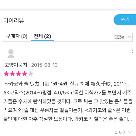
쓰기
마이리뷰
구매자 (0)
전체 (2)
메뉴
고양이뭉치
2015-08-13
와카코와 술 ワカコ酒 1권-4권, 신큐 치에 新久千映, 2011~,
AK코믹스(2014~)평점: 4.0/5<고독한 미식가>를 보면서 애주
가들은 수차례 탄식하였을 것이다. 고로 씨는 그 맛있는 음식들을
먹으며 왜 술 대신 우롱차를 곁들이는가. <와카코와 술>은 이런
불만에 대한 아주 적절한 보상이다. 와카코의 철학은 좋은 술과
좋은 안주라면 혼자라도 행복해라는 식이다. 우리네 문화라면 맛
더보기