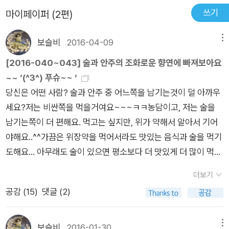
도 찾아다니며 마시고 있다. 맛있는 안주와 그에 맞는 술 한
쓰기
마이페이퍼 (2편)
잔. 비싸거나 귀하다거나 고약한 안주가 아니라 쉽게 찾아 먹을
수 있는 간편한 음식들을 안주로 삼고 그날의 피로를 풀기도 하고
보슬비
2016-04-09
메뉴
성과를 자축하기도 하면서. 이 영향 때문인지, 나도 하루를 맥주
한 잔으로 마감하는 일이 최근에 잦아졌다. 술집까지 갈 수는 없
[2016-040~043] 술과 안주의 조화로운 향연에 빠져보아요
으니 집에서 캔맥주로 대신하는데, 의외로 흐뭇해진다. 와카코
~~ ‘(^3^) 푸슈~~ ‘
의 ‘푸슈’를 따라 해 볼 만큼의 안주 형편이 되는 것은 아닌데, 한
당신은 어떤 사람? 술과 안주 중 어느쪽을 남기는것이 덜 아까우
잔의 술을 마시는 시간만큼 혼자 하루를 돌아본다는 뜻에서 대견
세요?저는 비싼쪽을 먹을거여요~~~ㅋㅋ농담이고, 저는 술을
스럽다고나 할까. 헛되지 않았구나 싶은 안도감이라고도 할 수 있
남기는쪽이 더 편해요. 먹고는 싶지만, 위가 약해서 알아서 기어
겠고. 이제 와카코의 술은 이 책으로 다 본 셈이고, 나만의 술만
야해요..^^가끔은 위장약을 먹어서라도 맛있는 음식과 술을 먹기
남게 되었구나. 맥주 안주에는 튀김이라는 말, 알았으면서도 또
도해요... 아무래도 술이 있으면 평소보다 더 맛있게 더 많이 먹게
새로워지는 권고. 이만한 술친구라면 달리 부러울 게 없다. (y에
되는것 같아요. 예전에 술을 부어라 마셔라하고 마셨다면, 지금은
더보기
서 옮김20161110)
술은 많이 마시지 않지만 안주와 맞는 술을 반주로 마시는거 좋아
공감 (
15
)
댓글 (2)
해요. 우연히 '와카코와 술'을 접하게 되었는데, 읽다보니깐 일드
로도 만들어졌다고 하네요. 여자버전 고독한 미식가라고 할까요.
고독한 미식가는 술이 쏘옥 빠졌다면 '와카코와 술'은 책 제목에
보슬비
2016-01-30
메뉴