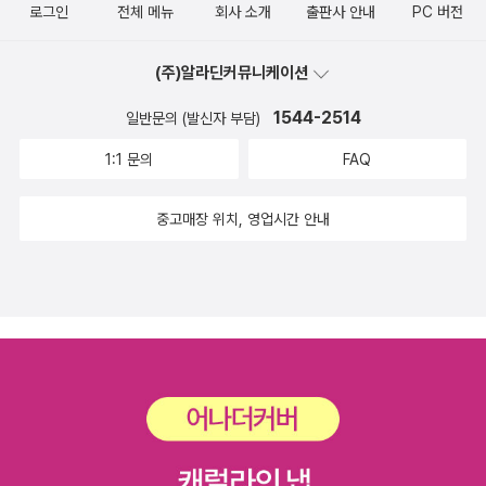
이 쓰이는것 같아요.^^ 그러고보니 꼬치는 항상 모듬을 시켜서
로그인
전체 메뉴
회사 소개
출판사 안내
PC 버전
본스럽지만, 그런면이 궁금한만화책. '어제 뭐 먹었어?' 처음
나눠 먹었는데, 와카코씨처럼 혼자 먹으면 저 꼬치가 다 제것이
구입했때는 3~5편정도에 끝나는 시리즈일거라 생각했는데, 벌
될수도 있는거군요.... 다음에는 나눠 먹지 않고 저혼자 하나 먹어
(주)알라딘커뮤니케이션
써 11권까지 나왔네요.2편까지 읽고 만화 요리책 하나 갖고 있어
봐야지...라고 신랑에게 얘기했더니, 그럼 꼬치 식어서 맛없어..
1544-2514
도 좋겠다 싶어요.^^ 인간보다 더 인간적인 로봇들의 이야기.
일반문의 (발신자 부담)
'응' 그렇구나..... 와카코씨도 그렇게 이야기했는데, 저는 아직 하
우주소년 아톰이 이렇게 아름다운 외전으로 만날수도 있구나..
1:1 문의
FAQ
수예요... ㅠ.ㅠ 정말 그런것 같아요. 평소에는 먹지 못했던것들
완결되지 않은 '아인' 시리즈 - 죽은 사람이 살아서 돌아온다는 소
이 술을 마시면서 맛있게 느껴지는 음식들...저는 '곱창구이'와 소
재가 참신. '죠죠의 기묘한 모험' 때문에 알레된 작가의 또 다른
중고매장 위치, 영업시간 안내
주, 치즈와 와인이 그래요. 치즈도 그냥은 먹긴하지만 와인을 마
만화. 초기에 읽어본후 시리즈로 읽을지 고민 *한국만화* 20
실때 좀 더 많이 먹고, 향이 꼬릿한것들을 찾게 되는것 같아
권이 넘는 시리즈는 시작하지도 말아야하는데...^^;; 미메시스 그
요. 마침 '와카코와 술'을 읽을때가 오사카 여행을 다녀온 직후라
래픽노블 곧 완결이 된다고 하는데, 진짜 완결되면 좋겠
만화책이 더 재미있었던것 같아요. 만화보면서 아, 나도 멋었어!!!
네요.^^ 웹툰들~ 도서관에서 희망도서 신청했는데, 만화
하고 좀 잘난척하게되고..^^ 시메사바 구이 제가 시킬때 신랑과
라고 불가받아서 구입했어요. ^^ 결국 올 여름 읽으려고 구입
도련님은 반신반의했었는데, 가장 잘 시켰다고 칭찬받았지요. 도
했어요. 정가제전에 구입하지 못한것이 조금 아쉽지만...읽고 싶
련님 집에서 토치하나 장만할까요?하실때, 접시 깨질수도 있다
을때 구입하는것도 옳은것 같아요.^^ 도서관에서 대출하려 했
고 말씀드렸었는데, 만화책에서 토치 잘못하다가 그릇 깬다는 이
는데, 워낙 인기가 많아서인지 책 상태가 좋지 않아 결국 구
야기가 있어서 웃음이 나왔어요. '찰랑 찰랑~~~' 술잔 가득 따