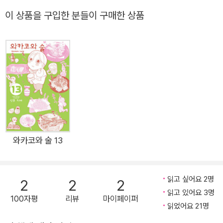
와카코. 누구 눈치 볼 필요도 없이 혼자 마음껏 먹고 싶은 것 먹
이 상품을 구입한 분들이 구매한 상품
고, 마시고 싶은 것 마시는 진정한 자유의 길이 여기 있다!! 여럿
이서 마시는 것보다 가끔 혼자 깊은 사색 속에 한잔 곁들이는 것
이 더 기분 좋을 때도 있는 법. 원하는 술과 안주를 곁에 두고 나
자신을 벗삼아 한잔하는 그 각별한 행복을 느껴보자. 먹음직스러
운 안주에 시원한 술 한잔으로 목을 축이며 마음껏 혼자만의 편안
한 시간을 즐기는 와카코를 보고 있노라면 어느새 우리도 술집순
례 준비 완료!! 이것이야말로 진정한 셀프 힐링!!이번 4권에서도
돼지 가쿠니, 돼지 김치 볶음, 고래 베이컨, 방어 가마구이 등 군
침이 당기는 안주들과 술의 절묘한 앙상블이 펼쳐진다.자, 이제
와카코와 술 13
와카코와 함께 원하는 시간과 공간, 술과 안주를 찾아 떠나보자!!
읽으면 한잔 걸치고 싶어진다.26세 주당녀가 혼자 떠나는 행복
읽고 싶어요 2명
2
2
2
한 술여행♪
읽고 있어요 3명
100자평
리뷰
마이페이퍼
읽었어요 21명