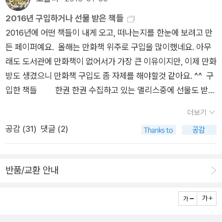
서도 느껴지듯이 술과 안주의 환상적인 조화를 이루는 만화책이
2016년 구입하거나 선물 받은 책들
예요. 술이라는 소재를 다루었는데 마시는 당사자가 남성이 아닌
2016년에 어떤 책들이 내게 오고, 떠나는지를 한눈에 보려고 만
여성이라는 점이 독특한데, 혼자 마시는 것이 더 편한 와카코씨.
든 페이퍼예요. 올해는 만화책 위주로 구입을 많이했네요. 아무
가끔은 데이트하는것보다 혼자 술마시러 갈때 더 설레이는것 같
래도 도서관에 만화책이 없어서가 가장 큰 이유이지만, 이제 만화
아요. 반복적인 술과 안주 이야기라서 조금은 식상하게 느껴지기
방도 생겼으니 만화책 구입도 좀 자제를 해야할것 같아요. ^^ 구
도 하지만 와카코씨와 공감가는 부분들이 많아서인지 저는 재미
입한 책들 한권 한권 수집하고 있는 앨리스중에 선물도 받지
있게 읽었어요.^^ 와카코씨처럼 술이 쎄서 맛있는 술 많이 마실
만, 구입하기도 해요. 그래픽노블 슈퍼맨 - 나의 첫 슈퍼
수 있으면 더 좋을텐데 진짜 아쉬워요~~~. 요즘은 나이들어서
더보기
히어로 리차드 파커 - 관심있었던차에 구입했는데, 시리지 완
인지 더 술이 약해진것 같아요. 그래도 술 한잔 마실수 없는 체질
공감 (
31
)
댓글 (2)
결이길 바람. 그래픽노블로 출간된 '왕좌 게임' - 소설도 완갈되
이 아니라서 정말 다행입니다. ㅎㅎ '와카코와 술'을 읽다보면, 와
길 바라는 마음이었는데, 그래픽 노블도 완간되길... 엑스맨
카코씨의 '푸슈~~~' 가 처음에는 이상했는데, 어느새 따라하고
시빌워 때문에 마블 코믹스를 정주행중입니다~~~. 판타
싶어집니다. 하지만 아직까지는 말보다는 글을 쓸때만~~~ '푸
반품/교환 안내
스틱 포 배트맨 - 배트맨 제대로 만화를 본적 없으
슈~푸슈슉~~~' ㅋㅋ 술마시러갈때 음식 냄새가 잘 배는 곳으
면서 계속 소장하고 있어요. ^^마블 코믹스 정리되면 DC 코믹스
로 갈때 빨기 쉬운 옷으로 입고 가는건 기본이죠. 기본을 알고 있
읽으렵니다. 기타 스파이더맨 만화 - 올해는 만화
는 와카코씨 멋져요~~~ 특히 저는 곱창구이 먹을때 가장 신경
를 많이 구입해서 읽는듯. 죽도 사무라이 그림만 봐도 딱 일