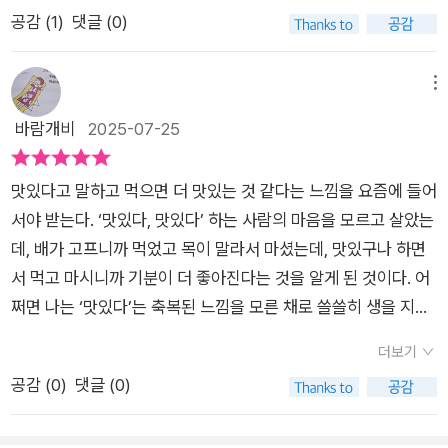
있는 것을 나누어 먹는 것이 익숙하지만, 혼자 사는 이들이 늘어
공감 (
1
)
댓글 (0)
가는 요즈음에는 이런것도 설득력 있다. 혼자 뛰쳐나가 맛있는 안
주와 어울리는 술을 찾아야 할 것 같은 기분이 든다.
메뉴
바람개비
2025-07-25
맛있다고 말하고 먹으면 더 맛있는 것 같다는 느낌을 요즘에 들어
서야 받는다. ‘맛있다, 맛있다’ 하는 사람의 마음을 모르고 살았는
데, 배가 고프니까 먹었고 목이 말라서 마셨는데, 맛있구나 하면
서 먹고 마시니까 기분이 더 좋아진다는 것을 알게 된 것이다. 어
쩌면 나는 ‘맛있다’는 축복된 느낌을 모른 채로 쓸쓸히 생을 지나
온 것은 아닐까. 왠지 억울한 느낌이 든다. 그동안 나름 읽었던 요
더보기
리 에세이들, 요리 기행서들, 시간과 공간의 흐름에 맡기는 듯한
공감 (
0
)
댓글 (0)
마음으로 즐겁게 읽고 넘겼는데 이제야 맛의 기쁨을 알아채다
니, 참 오래 걸렸다 싶다. 만화 주인공 와카코는 여전히 혼자서 잘