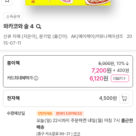
소득공제
와카코와 술 4
신큐 치에
(지은이),
문기업
(옮긴이)
AK(에이케이)커뮤니케이션즈
20
15-07-11
종이책
8,000
원,
10%
7,200
원
+ 400원
6,120
원
카드최대혜택가
더보기
전자책
4,500
원
수령예상일
양탄자배송
썬데이 EXPRESS
오늘(일) 22시까지 주문하면 내일(월) 아침 7시
출근전
배송
(중구 서소문로 89-31 )
변경