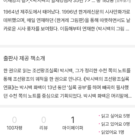
이재명의 길>
,
<박시백의 일제강점사 35년 7>
… 총 182종
(모두보기)
1964년 제주도에서 태어났다. 1996년 한겨레신문의 시사만화가로
데뷔했으며, 매일 연재하던 〈한겨레 그림판〉을 통해 따뜻하면서도 날
카로운 시사 풍자를 보여줬다. 이듬해부터 연재한 〈박시백의 그림 세
상〉은 평범한 사람들의 소소한 일상을 그려내 많은 독자의 공감과 지
지를 얻었다. 2000년 《조선왕조실록》의 매력에 빠져들면서 이를 만
화로 만드는 구상을 하고, 2001년에 그 구상을 실행에 옮기기 위해
출판사 제공 책소개
신문사를 그만두었다. 2003년 《박시백의 조선왕조실록》 첫 권이 출
한 권으로 읽는 조선왕조실록! 박시백, 그가 정리한 수천 쪽의 노트를
간되었고, 그해 대한민국 만화대상 장관상을 수상했다. 이후 10년간
통해 조선왕조의 궤적을 한 권으로 만나다. 《박시백의 조선왕조실록
조선시대 사관의 심정으로 500년 역사를 20권의 책에 담아내 2013
연표》는 박시백 화백이 13년 동안 '실록 공부'를 하며 빼곡히 필사했
년 완간했다. 13년간의 대장정을 마감한 그해 부천만화대상을 수상했
던 수천 쪽의 노트를 중심으로 기획되었다. 박시백 화백은 머리말에
다. 2020년 일제강점사를 다룬 《35년》 전 7권을 내놓았고, 2024
서 다음과 같이 말한다. "이 노트들을 바탕으로 전체적인 조선사의 흐
년 《박시백의 고려사》 전 5권을 출간하며 한반도 역사상 가장 역동적
름을 파악하고 각 권의 얼개를 짰으며, 세부적인 내용을 선택하고 배
인 나라 고려의 500년 역사를 생동감 있게 되살려냈다.
읽고 싶어요 5명
0
0
1
치하는 것은 물론 필자만의 해석도 할 수 있었다." 그 노트의 내용들
읽고 있어요 0명
100자평
리뷰
마이페이퍼
을 다시 추려 정리한 것이 지금의 《박시백의 조선왕조실록 연표》다.
읽었어요 1명