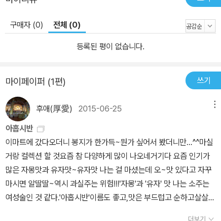
구매자 (0)
전체 (0)
등록된 평이 없습니다.
쓰기
마이페이퍼 (1편)
후애(厚愛)
2015-06-25
메뉴
아홉시반
이마트에 갔다오더니 봉지가 한가득~뭔가 싶어서 봤더니만...^^마실
거랑 컬렉션 할 것요즘 참 다양하게 많이 나오네거기다 요즘 인기가
많은 자몽맛과 유자맛~유자맛 나는 걸 마셨는데 오~맛 있다고 자꾸
마시면 알딸딸~역시 과실주는 위험!!!'자몽'과 '유자' 맛 나는 소주는
여성술인 것 같다.'아홉시반'이름도 좋고,맛은 부드럽고 순하고살살
녹는 '아홉시반' 자기 용돈으로 샀다고 돈 달라고 손 내미는 큰 손을
더보기