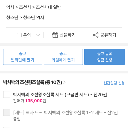
역사
>
조선사
>
조선시대 일반
청소년
>
청소년 역사
선물하기
공유하기
중고
중고
중고 등록
알라딘에 팔기
회원에게 팔기
알림 신청
박시백의 조선왕조실록 (총 10권)
신간알림 신청
박시백의 조선왕조실록 세트 (보급판 세트) - 전20권
판매가
135,000
원
[세트] 역사 토크 박시백의 조선왕조실록 1~2 세트 - 전2권
품절