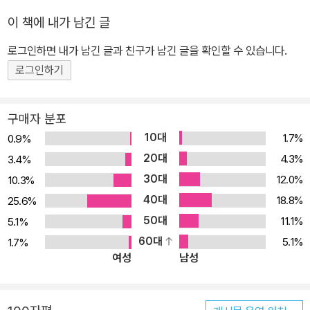
이 책은 말 그대로 박시백 화백, 개인의 견해로 압축한 《조선왕조실
이 책에 내가 남긴 글
록》이다. 따라서 교과서적인 의미의 《조선왕조실록》이 될 수는 없을
것이다. 하지만 10년 '실록 공부'의 정수이기에, 조선사를 공부하고자
로그인하면 내가 남긴 글과 친구가 남긴 글을 확인할 수 있습니다.
하는 역사책 독자나 조선사 관련 창작물을 준비하는 작가, 《박시백의
로그인하기
조선왕조실록》의 열독자들에게 의미 있는 책이 될 것이다.
구매자 분포
10대
1.7%
0.9%
20대
4.3%
3.4%
30대
12.0%
10.3%
40대
18.8%
25.6%
50대
11.1%
5.1%
60대
5.1%
1.7%
여성
남성