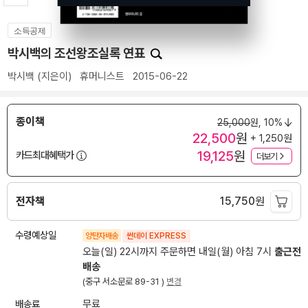
소득공제
박시백의 조선왕조실록 연표
박시백
(지은이)
휴머니스트
2015-06-22
종이책
25,000
원,
10%
22,500
원
+ 1,250원
19,125
원
카드최대혜택가
더보기
전자책
15,750
원
수령예상일
양탄자배송
썬데이 EXPRESS
오늘(일) 22시까지 주문하면 내일(월) 아침 7시
출근전
배송
(중구 서소문로 89-31 )
변경
배송료
무료