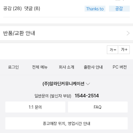
때려줬다.그래도 주고 만다. 이제 혼자서도 잘 다녀요.^^ 우리 사회
공감 (
28
)
댓글 (8)
의 고질병인 왕따 문제를 피해 학생의 시점에서 적나라하게 묘사한
실화 소설. 고등학생 성근이는 홀몸으로 자식을 키우는 엄마에게 효
도하기 위해 외교관을 꿈꾸며 지식을 갈고닦는다. 함께 꿈을 키우는
반품/교환 안내
친구 민호가 있어 학교에 가는 것이 무척 즐겁다. 그러던 어느 날 사소
한 실수로 민호가 학교의 무법자인 동식이에게 심한 폭행을 당하게
되고, 성근이의 일상도 나락 속으로 떨어진다. -알라딘 책소개 박경
리의 대표적 대하소설 『토지』는 1897년부터 1945년까지 식민지 시
로그인
전체 메뉴
회사 소개
출판사 안내
PC 버전
대의 우리 민족의 삶을 섬세하게 그려낸 한국 현대 문학 100년의 역
사상 가장 훌륭한 소설로 손꼽힌다. 이러한 소설 『토지』는 원고지 4
(주)알라딘커뮤니케이션
만여 장에 이르는 방대한 원고, 26년에 걸친 집필기간과 여러 번 바
뀐 저작권 등의 문제로 계속되는 재출간에 의해 본래 작가의 의도와
1544-2514
일반문의 (발신자 부담)
는 관계없이 판을 거듭하며 왜곡과 오류로 원문이 훼손되었다. 이에
1:1 문의
FAQ
마로니에북스는 토지 편찬위원회가 2002년부터 2012년 현재까지
정본작업을 진행한 정황을 토대로 토지 편찬위원회 교수진들과 함께
중고매장 위치, 영업시간 안내
작가의 의도와 가장 가까운 토지를 출간하기 위해 연재본을 저본으로