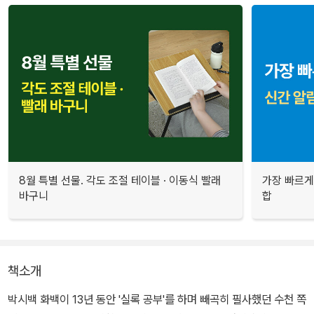
8월 특별 선물. 각도 조절 테이블 · 이동식 빨래
가장 빠르게
바구니
합
책소개
박시백 화백이 13년 동안 '실록 공부'를 하며 빼곡히 필사했던 수천 쪽