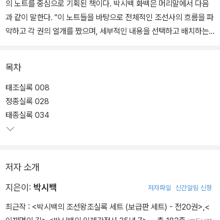
의 노트를 중심으로 기획된 책이다. 박시백 화백은 머리말에서 다음
과 같이 말한다. "이 노트들을 바탕으로 전체적인 조선사의 흐름을 파
악하고 각 권의 얼개를 짰으며, 세부적인 내용을 선택하고 배치하는
것은 물론 필자만의 해석도 할 수 있었다."
목차
그 노트의 내용들을 다시 추려 정리한 것이 지금의 <박시백의 조선왕
조실록 연표>다. 이 책은 말 그대로 박시백 화백, 개인의 견해로 압축
태조실록 008
한 <조선왕조실록>이다. 따라서 교과서적인 의미의 <조선왕조실록
정종실록 028
>이 될 수는 없을 것이다. 하지만 10년 '실록 공부'의 정수이기에, 조
태종실록 034
선사를 공부하고자 하는 역사책 독자나 조선사 관련 창작물을 준비하
는 작가, <박시백의 조선왕조실록>의 열독자들에게 의미 있는 책이
될 것이다.
저자 소개
지은이:
박시백
저자파일
신간알림 신청
최근작 :
<박시백의 조선왕조실록 세트 (보급판 세트) - 전20권>
,
<