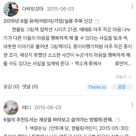
고 되묻고는 끝입니다. 제대로 된 도감 하나 아이들에게 꼭 필요하지
다락방꼬마
2015-06-03
메뉴
요. 제가 읽고 권해줘야겠어요. 요런 핸드메이드에 관심이 많
2015년 6월 유아/어린이/가정/실용 주목 신간
아, 꼭 읽어보고 싶네요. 쉽고 간단하다니 따라서 하기 좋겠어요. 여름
한울림 그림책 컬렉션 시리즈 21권. 때때로 아주 작은 마음 나누
이라 더 필요한 팔찌, 책 보고 만들어서 여기저기 선물하고 싶네
기가 다른 이들의 마음을 행복하게 해 줄 수 있다는 사실을 빛과 색,
요.
따뜻한 이야기로 풀어낸 그림책이다. 종이비행기처럼 아주 작은 종이
한 조각, 예상치 못했던 소소한 사건이 누군가의 마음을 행복하게 해
줄 수도 있다는 사실을 일깨워 준다. - 책소개 중에서 휴먼어린
이 저학년 문고 시리즈 1권. 아이들의 마음을 꼭 닮은 동시와 동화를
더보기
쓰는 김미희 작가의 저학년 동화로, 주인공 분홍이가 엄마 흉을 마음
공감 (
0
)
댓글 (0)
껏 볼 수 있는 인터넷 공간인 ‘엄마 고발 카페’에 누구에게도 말하지
못한 속마음을 털어놓는 이야기이다. 톡톡 튀는 소재와 발랄한 이야
기를 통해 가족의 소중함을 다시금 확인할 수 있는 동화이다. - 책소
테디
2015-06-03
메뉴
개 중에서 백악관에서도 요청할 만큼 진짜 같이 아름다운 종이
6월의 추천도서는 세상을 바라보고 살아가는 방법에 관해.
꽃 만드는 방법을 소개한다. 종이꽃 아티스트인 저자는 하비스쿠스,
1. 색깔손님 (안트예 담, 한울림어린이, 2015-05-30):
접시꽃부터 모란과 양귀비를 포함한 가장 유명한 꽃 26가지 만드는