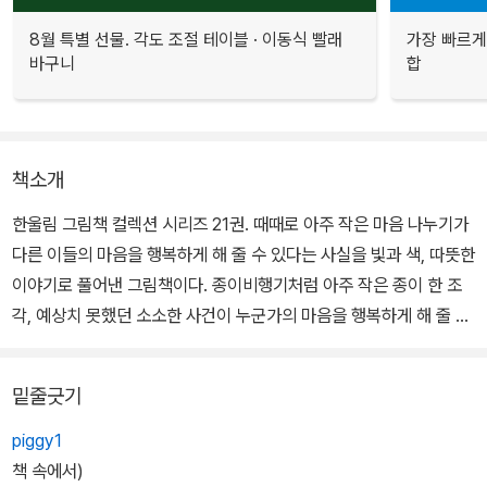
8월 특별 선물. 각도 조절 테이블 · 이동식 빨래
가장 빠르게
바구니
합
책소개
한울림 그림책 컬렉션 시리즈 21권. 때때로 아주 작은 마음 나누기가
다른 이들의 마음을 행복하게 해 줄 수 있다는 사실을 빛과 색, 따뜻한
이야기로 풀어낸 그림책이다. 종이비행기처럼 아주 작은 종이 한 조
각, 예상치 못했던 소소한 사건이 누군가의 마음을 행복하게 해 줄 수
도 있다는 사실을 일깨워 준다.
밑줄긋기
엘리제 할머니는 혼자 있기를 좋아한다. 그래서 늘 외롭다. 겁도 많아
서 밤이나 낮이나 집 안에서만 지낸다. 어느 날, 할머니는 마룻바닥에
piggy1
서 파란색 종이비행기 하나를 발견한다. 환기를 시키려고 열어 놓은
책 속에서)