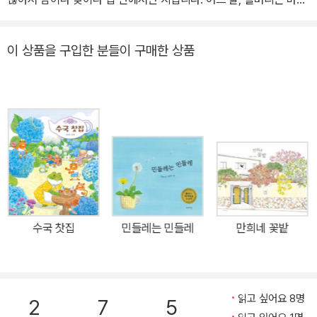
바닥에서 파란색 종이비행기 하나를 발견합니다. 환기를 시키려고 열
어 놓은 창문 틈으로 날아든 모양입니다. 집 안을 깨끗이 치우고 정리
이 상품을 구입한 분들이 구매한 상품
하는 것을 좋아하는 할머니는 그것을 벽난로에 던져 태워 버립니다.
다음 날, 누군가 할머니 집의 문을 두드립니다. 조심스레 문을 열자,
그곳에는 작은 남자아이가 서 있습니다. 소년은 집으로 불쑥 들어오
더니 화장실에 가고 싶다고 말합니다. 소년은 엘리제 할머니에게 동
화책을 읽어 달라고 부탁하더니, 이내 함께 숨바꼭질 놀이까지 즐깁
니다. 집에 가기 전에는 할머니가 잼을 발라 준 빵까지 먹지요. 집을
나서기 전 소년은 말합니다. "할머니 집 되게 좋아요." 그런데 소년이
집에 들어서서 한 발짝 한 발짝 내디딜 때마다 회색빛이었던 엘리제
할머니의 집 곳곳이 조금씩 색으로 물들기 시작합니다. 동시에 할머
수국 찻집
민들레는 민들레
만희네 꽃밭
니의 마음도 점점 꼬마 손님에게 기웁니다. 소년이 집으로 돌아간 뒤
집에 혼자 남게 된 엘리제 할머니는 갑자기 해야 할 일이 생각납니다.
무엇일까요? 빛과 색으로 이야기를 풀어낸 《색깔 손님》을 보고 있으
면 우리의 마음도 덩달아 행복해집니다. 이 그림책을 다 읽은 뒤 아이
읽고 싶어요 8명
2
7
5
들은 알게 될 것입니다. 때때로 종이비행기처럼 아주 작은 종이 한 조