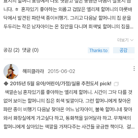
표지의 할머니 표정에서 나도 엿듣고 싶은 궁금한 마음이 살포시 듭
비법을 과정 사진과 함께 친절하게 설명한다. - 책소개 중에서
니다. ㅎ 혼자있기 좋아하는 외롭고 겁많은 엘리제 할머니의 마룻바
무심하게 둘둘 감았지만 그것만으로도 스타일리시한 랩 팔찌부터, 천
닥에서 발견된 파란색 종이비행기. 그리고 다음날 할머니의 집 문을
연석과 진주를 사용한 우아한 원석 팔찌, 그리고 20분만 투자하면 누
두두리는 작은 남자아이는 온 집안을 다니며 회색빛 할머니의 집을
구나 금세 뚝딱 만들어낼 수 있는 매듭 팔찌 등 때에 따라 다른 느낌으
여러 색으로 물들이기 시작하는 이야기. 예상치 못했던 소소한 사건
로 착용할 수 있는 다양한 팔찌 레시피를 소개한다. - 책소개 중에
더보기
이 누군가의 마음을 행복하게 해 줄 수도 있다는 이야기를 들려주고
서 어머니가 차려 주시는 정성 가득한 밥상을 떠올리며 간단한
공감 (
2
)
댓글 (0)
책으로 사진배경의 집과 평면 만화같은 주인공들의 조합이 재미있게
요리라도 직접 만들어 보려 하지만, 어떻게 맛을 낼지 막막했던 경험
표현된 책이에요. 아이도 재미있게 볼것 같지만 엄마인 저도 보고 싶
이 있다면 이 책을 주목해 보자. 직접 만들어 더 건강하고 맛있는 만능
은 아이의 그림책이에요. 2. 미안해요 할아버지 - 노무현
해피클라라
2015-06-02
메뉴
양념 & 홈메이드소스와 이를 이용한 요리 레시피를 소개한다.- 책소
6주기 헌정 동화 ( 김진경 외, 생각의길, 2015-05-01): 여섯작가가
개 중에서 날이 더워서인지 의욕상실.그럼에도 게을리 할수 없는 일
◆ 2015년 5월 유아/어린이/가정/실용 추천도서 pick!
모여 노무현 전 대통령의 마음을 담아 만든 여섯편의 동화로 주변의
들이 있다.더위쯤 아무것도 아니라하며 책을 읽으려 노력~~~
색깔손님 혼자있기를 좋아하는 엘리제 할머니. 시간이 그닥 다를 것
시선과 가난에도 꿈을 포기하지 않고 계속해서 앞으로 나아갔던 그분
없어 보이는 할머니의 집은 회색 빛깔이다. 그런 할머니에게 찾아온
의 정신을 이 동화책을 통해 아이들에게 전해보고자 한다고 해요. 정
파란 종이 비행기 다음날 찾아온 어느 남자아이, 불쑥 할머니네 찾아
치적인 이야기를 떠나서 내가 좋아하던 대통령이라서 그런것도 아니
와서 화장실에게 가고싶다 하고, 동화책을 읽어달라 하고. 무채색의
라 아이에게 들려주고 싶은 세상사는 이야기 어떻게 살아야 할지 도
할머니에게 살아있는 색깔을 가져다주는 사건들 궁금한 책이다. 걸
움을 주는 책이기에 꼭 읽어주고 싶은 책. 노란 표지가 참 마음에 드네
었어 바느질 느낌으로 만들어진 일러스트에 글도 또한 반복적인 느낌