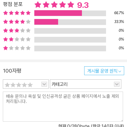
9.3
평점 분포
속에는 그동안 잊고 지냈던 추억, 소소한 행복 그리고 용기가 하나둘
66.7%
고개를 듭니다. 갑자기 찾아온 특별한 손님에 대한 따뜻한 마음도요.
33.3%
소년이 집으로 돌아간 뒤 엘리제 할머니는 온통 색으로 물든 방 안에
0%
서 옅은 푸른빛 종이를 꺼내어 종이비행기를 접습니다. 서툰 솜씨로
종이비행기를 완성한 할머니의 뺨은 어느새 붉게 물들고, 입가에는
0%
미소가 피어오릅니다. 두근두근 심장 소리도 희미하게 들리는 듯합니
0%
다. 아마도 언젠가 엘리제 할머니는 용기를 내어 집 밖으로 발을 내디
디게 되겠지요. 《색깔 손님》은 때때로 아주 작은 마음 나누기가 다른
100자평
게시물 운영 원칙
이들의 마음을 행복하게 해 줄 수 있다는 사실을 빛과 색, 따뜻한 이야
기로 풀어낸 그림책입니다. 이 책이 아이들의 마음에 찾아든 ‘색깔 손
카테고리
님’이 되어 주기를, 우리 아이들이 누군가에게 ‘색깔 손님’ 같은 따뜻
한 존재가 되어 주기를 바랍니다. ■ 책장을 넘길 때마다 색깔을 덧입
는 마법 같은 그림책 안트예 담은 꼭꼭 닫혀 있던 할머니의 회색빛 마
음이 서서히 열리는 과정을 ‘색’을 통해 시각적으로 보여 줍니다. 색을
좀 더 효과적으로 표현하기 위해 작가는 3D 방식을 택했습니다. 종이
현재
0
/280byte (한글 140자 이내)
상자로 이야기가 벌어지는 방을 만들고, 인물들을 그린 종이를 오려