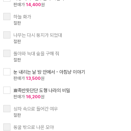
판매가
14,400
원
하늘 화가
절판
나무는 다시 둥지가 되었대
절판
돌아와 늑대 숲을 구해 줘
절판
눈 내리는 날 방 안에서 - 아침냥 이야기
판매가
13,500
원
뾰족반듯단단 도형 나라의 비밀
판매가
16,200
원
상자 속으로 들어간 여우
절판
동굴 밖으로 나온 모야