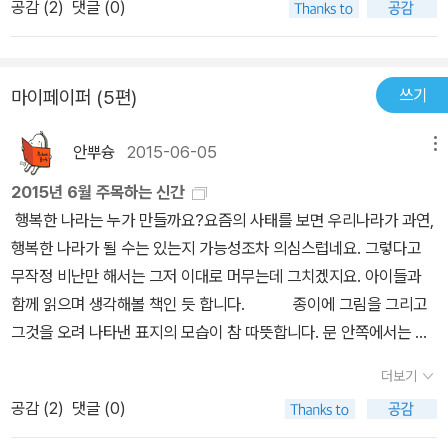
공감 (
2
)
댓글 (0)
지 바른 문을 침 바른 손가락으로 폭폭 찔러 구멍을 내는 사람들도 있
다. 캄캄한 쥐구멍에 볕을 들게 하고, 허파에 바람을 넣는 사람들이 있
다. 꼭 그래야 할 이유는 없다. 그저, 우연히 당신이 거기... 있는 걸 봤
쓰기
마이페이퍼 (5편)
고 그냥 얘기 한 번 해 보고 싶었을 뿐이다. 왜 저러는지 이해가 안 될
정도로 벽을 세우는 사람과, 굳이 그래야 하나 싶을 정도로 다가서는
안뿌슝
2015-06-05
메뉴
사람. 그런 사람이 둘 모이면 아주 궁금한 이야기가 된다.겁이 많아 거
미도, 사람도, 나무도 무서워 집 안에서만 지내던 엘리제 할머니의 일
2015년 6월 주목하는 신간
상이 얼마나 놀라운 방식으로 변하는지 보았으면 한다. 보는 당신의
행복한 나라는 누가 만들까요?요즘의 사태를 보면 우리나라가 과연,
가슴도 같이 벅차 오를 것이다. 마지막엔 눈물이 왈칵하고 났다. 영화
행복한 나라가 될 수는 있는지 가능성조차 의심스럽네요. 그렇다고
<호로비츠를 위하여> OST인 ‘나의 피아노’ 기타 버전을 곁들었더니
무작정 비난만 해서는 그저 이대로 머무는데 그치겠지요. 아이들과
더할 나위 없었다.안트예 담 <색깔손님>
함께 읽으며 생각해볼 책인 듯 합니다. 종이에 그림을 그리고
그것을 오려 나타낸 표지의 모습이 참 따뜻합니다. 문 안쪽에서는 어
떤 일이 벌어지고 있는 걸까요? 노란 불빛이 새어나오고 상상력도 넘
더보기
실거리는 듯 합니다. 너무나 귀여운 책이라 읽고 싶네요. 아이들
공감 (
2
)
댓글 (0)
과 하천에 나갈 일이 종종 있는데, 그때마다 이름 모를 고기를 가리키
며 뭐냐고 물어 봅니다. 그걸 어찌 아나요?ㅎㅎ 늘 송사리 아닐까? 하