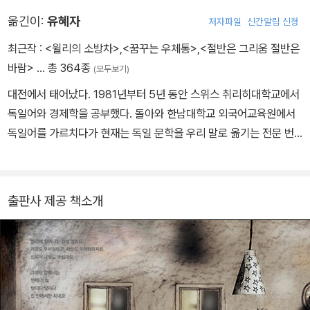
《색깔 손님》으로 2018 뉴욕타임즈/뉴욕 공립 도서관 베스트 일러스
옮긴이:
유혜자
저자파일
신간알림 신청
트 어린이 도서상을 받았습니다. www.instagram.com/antje.da
mm
최근작 :
<윌리의 소방차>
,
<꿈꾸는 우체통>
,
<절반은 그리움 절반은
바람>
… 총 364종
(모두보기)
대전에서 태어났다. 1981년부터 5년 동안 스위스 취리히대학교에서
독일어와 경제학을 공부했다. 돌아와 한남대학교 외국어교육원에서
독일어를 가르치다가 현재는 독일 문학을 우리 말로 옮기는 전문 번
역가로 활동하고 있다. 옮긴 책으로는 《백설 공주는 정말 행복했을
까》,《좀머 씨 이야기》,《오이대왕》 《크뤽케》《호프만의 허기》《우리가
정말 사랑하고 있을까》등 100여 권이 있다.
출판사 제공 책소개