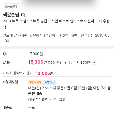
소득공제
색깔손님
2018 뉴욕 타임즈 / 뉴욕 공립 도서관 베스트 일러스트 어린이 도서 수상
작
안트예 담
(지은이),
유혜자
(옮긴이)
한울림어린이(한울림)
2015-05
-30
정가
17,000원
15,300
판매가
원
(10% 할인) +
마일리지 850원
13,005
카드최대혜택가
원
수령예상일
양탄자배송
주말특급
내일(일) 22시까지 주문하면 8월 10일 (월) 아침 7시
출
근전 배송
(중구 서소문로 89-31 )
변경
배송료
무료