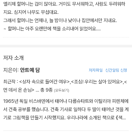
창문 틈으로 날아든 모양이다. 집 안을 깨끗이 치우고 정리하는 것을
엘리제 할머니는 겁이 많아요. 거미도 무서워하고, 사람도 두려워하
좋아하는 할머니는 그것을 벽난로에 던져 태워 버린다.
지요. 심지어 나무도 무섭대요.
그래서 할머니는 언제나, 늘 밤이나 낮이나 집안에서만 지내요.
다음 날, 누군가 할머니 집의 문을 두드린다. 조심스레 문을 열자, 그
~ 할머니는 아주 오랜만에 책을 소리내어 읽었어요.
곳에는 작은 남자아이가 서 있다. 소년은 집으로 불쑥 들어오더니 화
동화책 한 권을 다 읽을 때까지 아이는 귀를 쫑긋 세우고 열심히 들었
장실에 가고 싶다고 말한다. 소년은 엘리제 할머니에게 동화책을 읽
어요.
어 달라고 부탁하더니, 이내 함께 숨바꼭질 놀이까지 즐긴다.
저자 소개
소년이 집에 들어서서 한 발짝 한 발짝 내디딜 때마다 회색빛이었던
지은이:
안트예 담
저자파일
신간알림 신청
엘리제 할머니의 집 곳곳이 조금씩 색으로 물들기 시작한다. 동시에
최근작 :
<상자 속으로 들어간 여우>
,
<조심! 우리는 살아 있어요>
,
<
할머니의 마음도 점점 꼬마 손님에게 기운다. 소년이 집으로 돌아간
먼 데서 온 손님>
… 총 9종
(모두보기)
뒤 집에 혼자 남게 된 엘리제 할머니는 갑자기 해야 할 일이 생각나는
1965년 독일 비스바덴에서 태어나 다름슈타트와 이탈리아 피렌체에
데….
서 건축 공부를 했습니다. 건축 기사로 일하다 두 딸이 태어난 것을 계
기로 그림책을 만들기 시작했지요. 우리나라에 소개된 책으로 《색깔
손님》, 《내 친구 골리앗이 올 거야!》, 《먼 데서 온 손님》 등이 있으며,