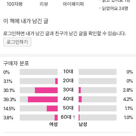
읽고 있어요 1명
100자평
리뷰
마이페이퍼
각, 예상치 못했던 소소한 사건이 누군가의 마음을 행복하게 해 줄 수
읽었어요 24명
도 있다는 사실을요. 여러분의 마음을 행복으로 물들이는 ‘색깔 손
이 책에 내가 남긴 글
님’은 누구인가요? 여러분은 누구의 ‘색깔 손님’인가요? ■ ‘색깔 손
로그인하면 내가 남긴 글과 친구가 남긴 글을 확인할 수 있습니다.
님’이 가져다준 따뜻한 색깔 선물, 할머니의 삶을 행복으로 물들이다!
혼자 있기를 좋아하고, 겁이 많아 집 밖에도 나가는 법이 없는 엘리제
로그인하기
할머니. 할머니의 집은 온통 회색빛입니다. 그녀의 마음처럼요. 회색
빛 집은 곧 엘리제 할머니인 셈이지요. 어느 날 갑자기 ‘회색빛’ 집 안
구매자 분포
으로 날아든 ‘파란색’ 종이비행기는, 마음의 문을 꼭꼭 닫아 둔 할머니
10대
0%
0%
에겐 일종의 침입이자 집 안의 먼지처럼 털어 버려야 할 한낱 색깔덩
20대
0%
3.1%
어리에 불과했습니다. 다음 날 아침, 한 소년이 종이비행기를 찾기 위
30대
2.8%
30.1%
해 할머니 집의 문을 두드립니다. ‘방해 사절’이라는 팻말에도 불구하
40대
4.2%
39.3%
고 말이죠. 소년이 집 안에 들어선 순간부터 회색빛으로 뒤덮인, 엘리
50대
1.1%
14.5%
제 할머니의 집 안에는 서서히 아름다운 생기가 돕니다. 소년이 머무
60대
1.0%
3.8%
는 공간마다 색깔이 덧입혀지고, 이윽고 할머니 집 전체가 색으로 물
여성
남성
들지요. 천진난만한 소년과 함께 할머니의 젊은 시절 사진을 보며 이
야기를 나누고, 동화책을 읽고, 숨바꼭질을 하는 동안 할머니의 마음