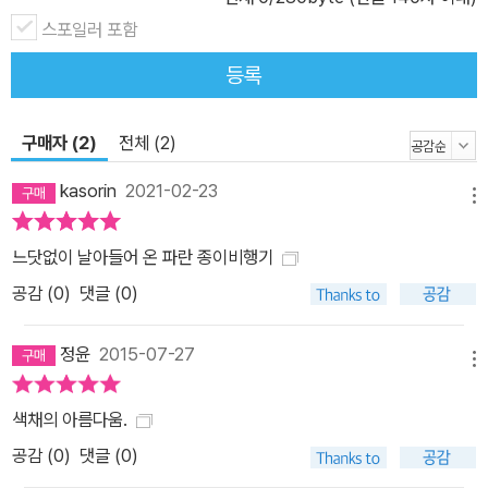
그 공간에 담은 것이지요. 계단 꼭대기에는 열고 닫을 수 있는 문을 만
스포일러 포함
들어 손전등을 이용해 빛이 들어오는 효과를 주고, 매 장면을 카메라
등록
로 촬영했습니다. 형광등이나 다른 불빛을 이용하기도 했고, 할머니
와 소년이 헤어지는 장면에서는 햇빛을 이용하기도 했습니다. 그래서
구매자 (2)
전체 (2)
인지 주인공의 감정 변화가 무척 자연스럽고, 따뜻하게 느껴집니다.
첫 장부터 마지막 장까지 엘리제 할머니의 표정이 어떻게 달라지는
kasorin
2021-02-23
메뉴
지, 할머니 집 안의 색감이 어떻게 바뀌는지 찾아보는 것도 이 책이 지
닌 재미 중 하나입니다. 이 책의 제목이 《색깔 손님》인 이유가 바로
느닷없이 날아들어 온 파란 종이비행기
여기에 있으니까요.
공감 (
0
)
댓글 (0)
정윤
2015-07-27
메뉴
색채의 아름다움.
공감 (
0
)
댓글 (0)