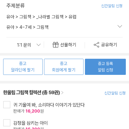
주제분류
신간알림 신청
유아
>
그림책
>
_나라별 그림책
>
유럽
유아
>
4~7세
>
그림책
선물하기
공유하기
중고
중고
중고 등록
알라딘에 팔기
회원에게 팔기
알림 신청
한울림 그림책 컬렉션 (총 59권)
신간알림 신청
귀 기울여 봐, 소리마다 이야기가 있단다
판매가
16,200
원
감정을 삼키는 아이