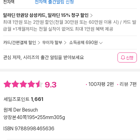
전자책
전자책 출간알림 신청
알라딘 만권당 삼성카드, 알라딘 15% 청구 할인
최대 1만원 또는 2만원 할인(전월 30만원 또는 60만원 이용 시) / 카드 발
급월 +1개월까지는 전월 실적이 없어도 최대 1만원 혜택 제공
카드/간편결제 할인
무이자 할부
소득공제 690원
관심 저자, 시리즈의 출간 알림을 받아보세요
신청
9.3
100자평 2편
리뷰 7편
세일즈포인트
1,661
원제 Der Besuch
양장본
40쪽
195*255mm
305g
ISBN 9788998465636