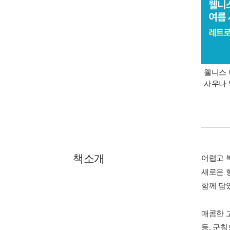
웰니스 
사우나 
책소개
어렵고 
새로운 
함께 담
매콤한 
등, 군침