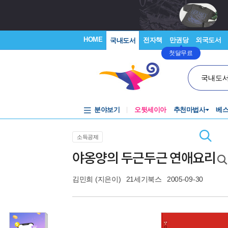
HOME
전자책
만권당
외국도서
국내도서
첫달무료
국내도
분야보기
오뒷세이아
추천마법사
베
소득공제
야옹양의 두근두근 연애요리
김민희
(지은이)
21세기북스
2005-09-30