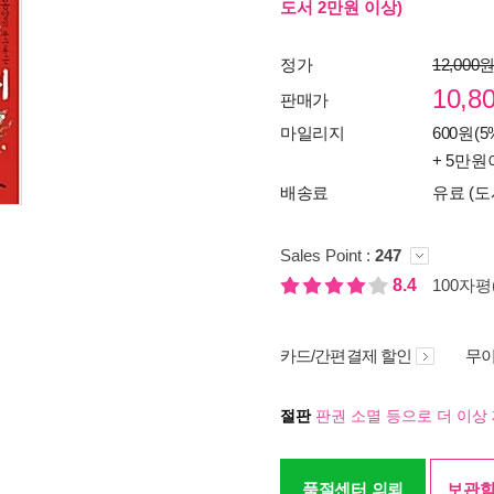
도서 2만원 이상)
정가
12,000
10,8
판매가
마일리지
600원(5
+ 5만원
배송료
유료 (도
Sales Point :
247
8.4
100자평(
카드/간편결제 할인
무이
절판
판권 소멸 등으로 더 이상 
품절센터 의뢰
보관함