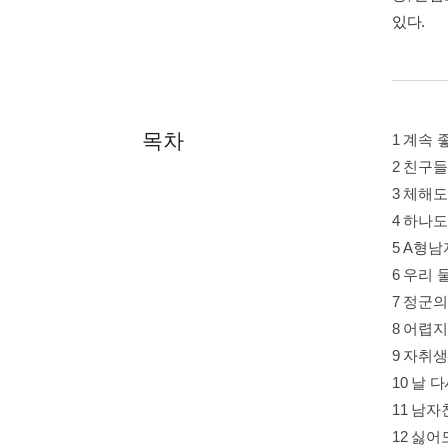
있다.
목차
1 계속
2 친구
3 체해
4 하나
5 A형
6 우리
7 정군
8 어렵
9 자취
10 날 
11 남
12 싫