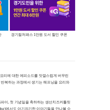
간
경기컬처패스 1만원 도서 할인 쿠폰
삼성카드가 쏜다! 알라
 요리에 대한 에피소드를 맛깔스럽게 버무린
을 반복하는 과정에서 생기는 해프닝을 요리와
플파이, 첫 기념일을 축하하는 생선치즈커틀릿
m/oz29oz)에서도 아기자기한 이야기들을 만나볼 수