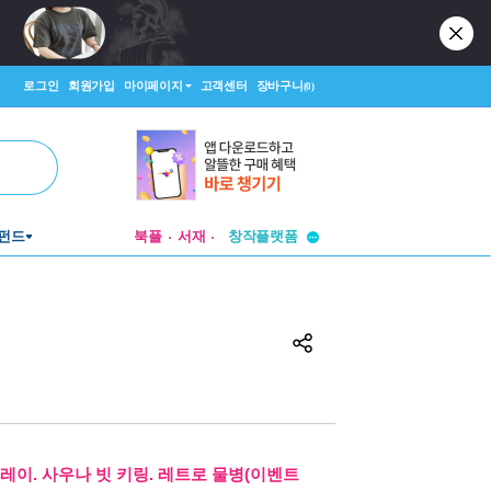
로그인
회원가입
마이페이지
고객센터
장바구니
(0)
투비컨티뉴드
펀드
북플
서재
창작플랫폼
투비컨티뉴드
레이. 사우나 빗 키링. 레트로 물병(이벤트