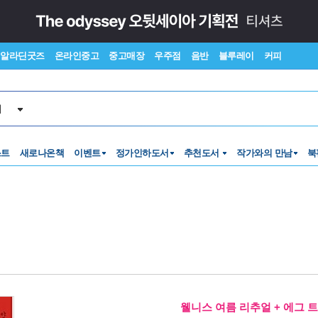
알라딘굿즈
온라인중고
중고매장
우주점
음반
블루레이
커피
서
스트
새로나온책
이벤트
정가인하도서
추천도서
작가와의 만남
북
웰니스 여름 리추얼 + 에그 트