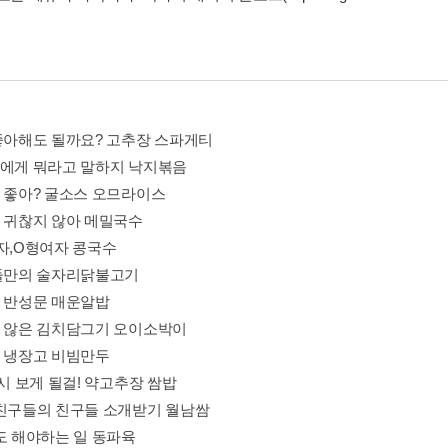
 좋아해도 될까요? 고추장 스파게티
들에게 뭐라고 말하지 낙지볶음
도 좋아? 굴소스 오므라이스
도 귀찮지 않아 메밀국수
남자,O형여자 콩국수
 둘만의 술자리닭불고기
의 반성문 매운알밥
지 않은 김치담그기 오이소박이
생 냉장고 비빔만두
다시 보게 될걸! 약고추장 쌈밥
자친구들의 친구들 소개받기 월남쌈
어도 해야하는 일 동파육