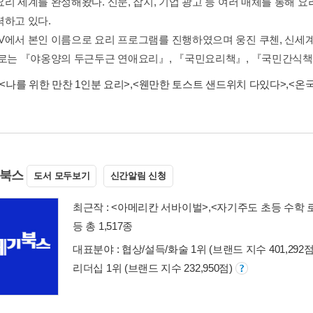
요리 세계를 완성해왔다. 신문, 잡지, 기업 광고 등 여러 매체를 통해 
력하고 있다.
V에서 본인 이름으로 요리 프로그램를 진행하였으며 웅진 쿠첸, 신세
서로는 『야옹양의 두근두근 연애요리』, 『국민요리책』, 『국민간식책』,
<나를 위한 만찬 1인분 요리>
,
<웬만한 토스트 샌드위치 다있다>
,
<온
기북스
도서 모두보기
신간알림 신청
최근작 :
<아메리칸 서바이벌>
,
<자기주도 초등 수학 
등 총 1,517종
대표분야 : 협상/설득/화술 1위 (브랜드 지수 401,292점)
리더십 1위 (브랜드 지수 232,950점)