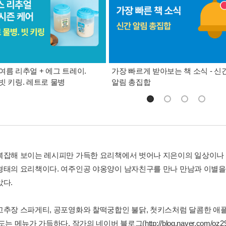
여름 리추얼 + 에그 트레이.
가장 빠르게 받아보는 책 소식 - 신
빗 키링. 레트로 물병
알림 총집합
복잡해 보이는 레시피만 가득한 요리책에서 벗어나 지은이의 일상이나
형태의 요리책이다. 여주인공 야옹양이 남자친구를 만나 만남과 이별
았다.
고추장 스파게티, 공포영화와 찰떡궁합인 불닭, 첫키스처럼 달콤한 애
도는 메뉴가 가득하다. 작가의 네이버 블로그(http://blog.naver.co