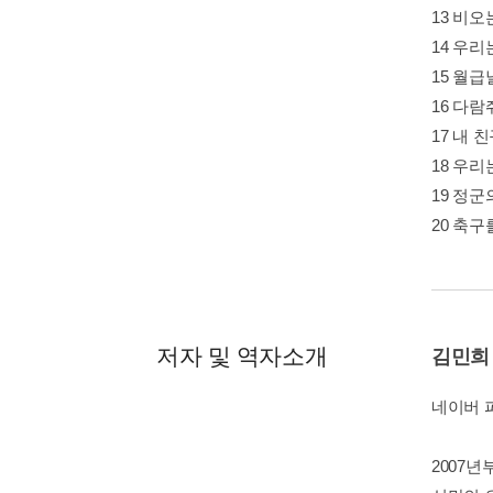
13 비
14 우
15 월
16 다람
17 내
18 우
19 정
20 축
저자 및 역자소개
김민희
네이버 
2007