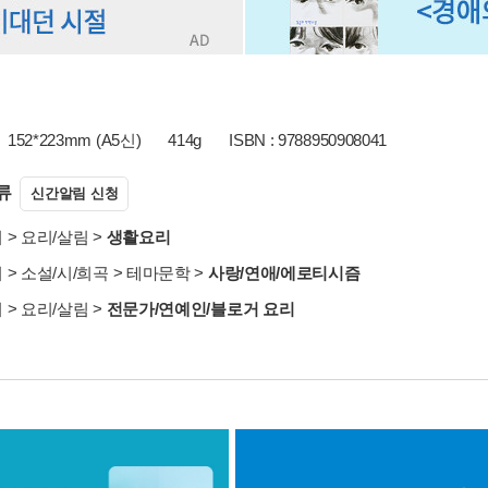
152*223mm (A5신)
414g
ISBN : 9788950908041
류
신간알림 신청
서
>
요리/살림
>
생활요리
서
>
소설/시/희곡
>
테마문학
>
사랑/연애/에로티시즘
서
>
요리/살림
>
전문가/연예인/블로거 요리