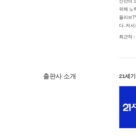
신만의 
위해 노
올리브T
다. 저
최근작 :
출판사 소개
21세