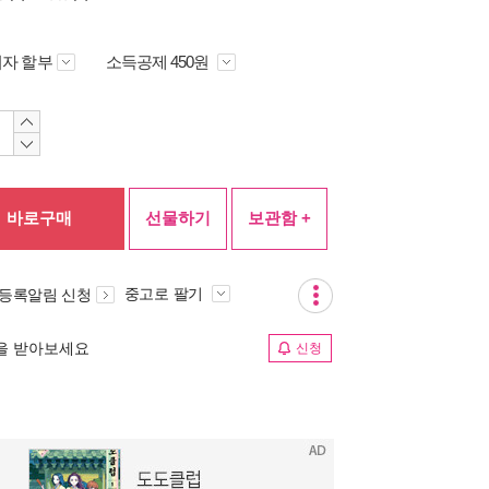
자 할부
소득공제 450원
바로구매
선물하기
보관함 +
중고로 팔기
 등록알림 신청
림을 받아보세요
신청