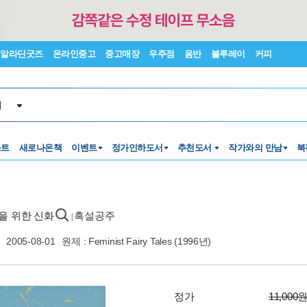
알라딘굿즈
온라인중고
중고매장
우주점
음반
블루레이
커피
서
스트
새로나온책
이벤트
정가인하도서
추천도서
작가와의 만남
북
들을 위한 신화
흑설공주
|
2005-08-01
원제 : Feminist Fairy Tales (1996년)
정가
11,000