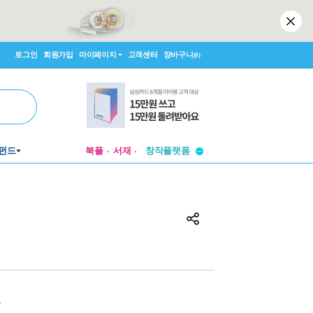
로그인
회원가입
마이페이지
고객센터
장바구니
(0)
투비컨티뉴드
펀드
북플
서재
창작플랫폼
투비컨티뉴드
원