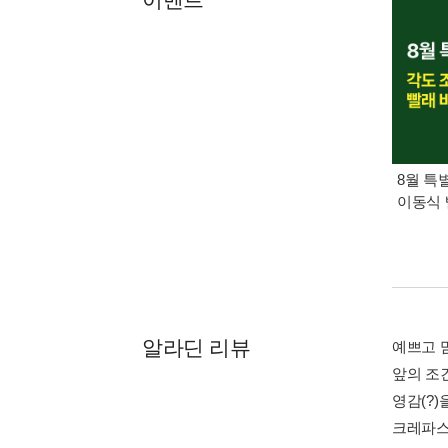
8월 특
이동식 
알라딘 리뷰
예쁘고 
앞의 조
영감(?
크레파스