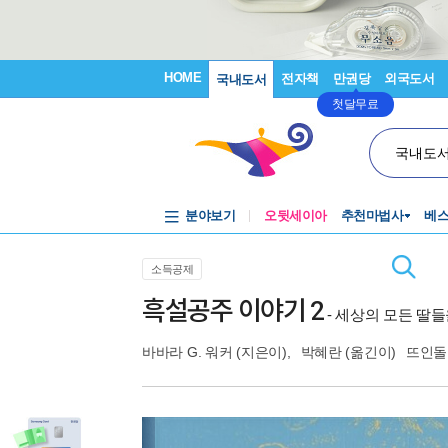
HOME
전자책
만권당
외국도서
국내도서
첫달무료
국내도
분야보기
오뒷세이아
추천마법사
베
소득공제
흑설공주 이야기 2
- 세상의 모든 딸
바바라 G. 워커
(지은이),
박혜란
(옮긴이)
뜨인돌