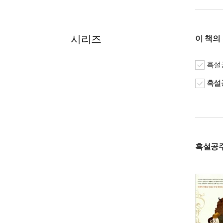
시리즈
이 책의
흑설
흑설공
흑설공