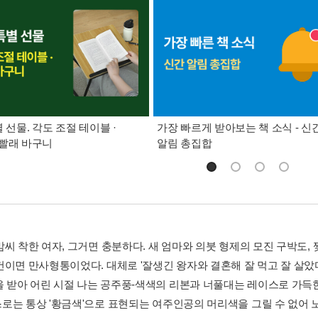
별 선물. 각도 조절 테이블 ·
가장 빠르게 받아보는 책 소식 - 신
빨래 바구니
알림 총집합
맘씨 착한 여자, 그거면 충분하다. 새 엄마와 의붓 형제의 모진 구박도,
건이면 만사형통이었다. 대체로 '잘생긴 왕자와 결혼해 잘 먹고 잘 살았
)을 받아 어린 시절 나는 공주풍-색색의 리본과 너풀대는 레이스로 가득한
로는 통상 '황금색'으로 표현되는 여주인공의 머리색을 그릴 수 없어 