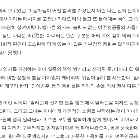
력의 보고였던 그 동화들이 어떤 함의를 가졌는지 어린 나는 전혀 눈치채
 재산'이라는 메시지를 고장난 라디오 마냥 틀고 또 틀어대는 통에 그 
고스란히 삼켜버렸다. 별다른 의지도, 능력도 없는 여주인공들의 아름다
 심보 사나운-악(惡)한- 마녀라는 단순 구분은 머리 속에 깊이 박혀 쉬
사회적 편견이 고스란히 담겨 있는 이 같은 가부장적 동화는 달착지근
되지 못했다.
화 읽기를 권장하는 것이 일종의 책임 방기라고 생각한 듯, 바바라 G. 
 대한 정형적 틀을 가차없이 깨버리며 '뒤집어 읽기'를 시도한다. '알라
' '개구리 왕자' '인어공주' 등의 동화들은 작가의 손을 거쳐 전혀 다
면 이런 식이다. '알라딘과 신기한 요술 램프'에서 알라딘을 여자로 
그린다. 그리고 그녀는 지니에게 개인적인 소원을 부탁하는 것이 아니라
소원해 결국 알라딘과 그 주변 모두를 행복하게 살게 했다. 또 '미녀와 
에다 다리가 구부러지고 엄지발가락은 툭 튀어나왔으며, 몸은 뚱뚱한데
로 내세운다. 못생겼지만 너그럽고 따뜻한 마음씨를 가진 여주인공과