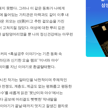
지 못했다. 그러나 이 같은 동화가 나에게
속에 들어있는 가치관은 마력과도 같이 이후 내
운 외모는 선(善)이고 추한 겉모습을 가진
이 고쳐지질 않았다. 여성에 대한 뿌리 깊은
한 설탕덩어리였을 뿐 나의 정신건강에는 아무런
워커의 <흑설공주 이야기>는 기존 동화 속
딘과 신기한 요술 램프' '미녀와 야수'
른 의미를 지닌 이야기로 환골탈태했다.
등장시킨 작가는 알라딘을 낙천적이며 주체적인
 전쟁도, 계층도, 계급도 없는 평화롭고 평등한
야수'를 새롭게 읽은 '못난이와 야수'에서는
다 곰보에 머리결도 뻣뻣한' 막내딸을
 이야기가 끝날 때까지 멋지고 잘생긴 왕자로