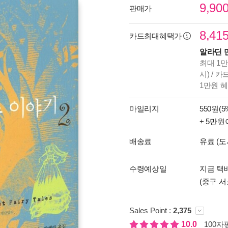
9,90
판매가
8,41
카드최대혜택가
알라딘 
최대 1만
시) / 
1만원 
마일리지
550원(5
+ 5만원
배송료
유료 (도
수령예상일
지금 택배
(중구 서
Sales Point :
2,375
10.0
100자평