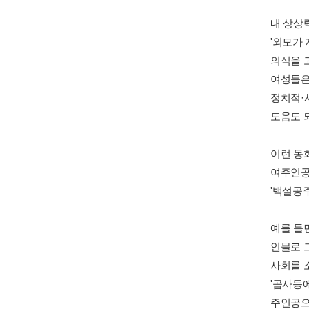
내 상상
'외모가
의식을 
여성들은
정치적·
도움도 
이런 동
여주인공에
'백설공주
예를 들
인물로 
사회를 
'곱사등
주인공으