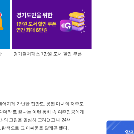
간
경기컬처패스 1만원 도서 할인 쿠폰
삼성카드가 쏜다! 알라
 찢어지게 가난한 집안도, 못된 마녀의 저주도,
다더라'로 끝나는 이런 동화 속 여주인공에게
-의 그림을 열심히 그려댔고 내 24색
노란색으로 그 아쉬움을 달래곤 했다.