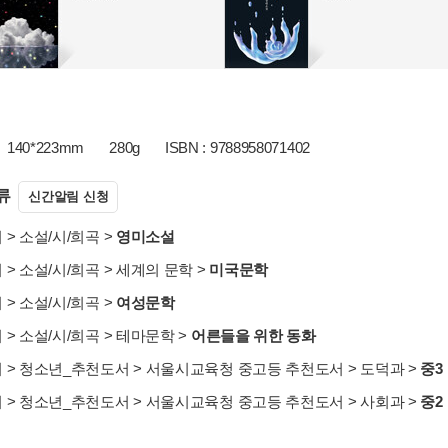
140*223mm
280g
ISBN : 9788958071402
류
신간알림 신청
서
>
소설/시/희곡
>
영미소설
서
>
소설/시/희곡
>
세계의 문학
>
미국문학
서
>
소설/시/희곡
>
여성문학
서
>
소설/시/희곡
>
테마문학
>
어른들을 위한 동화
서
>
청소년_추천도서
>
서울시교육청 중고등 추천도서
>
도덕과
>
중3
서
>
청소년_추천도서
>
서울시교육청 중고등 추천도서
>
사회과
>
중2