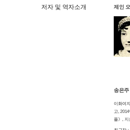
저자 및 역자소개
제인 
송은주
이화여자
고, 2
플》, 
최근작 :