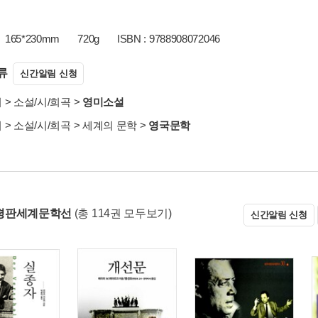
165*230mm
720g
ISBN : 9788908072046
류
신간알림 신청
서
>
소설/시/희곡
>
영미소설
서
>
소설/시/희곡
>
세계의 문학
>
영국문학
평판세계문학선
(총 114권 모두보기)
신간알림 신청