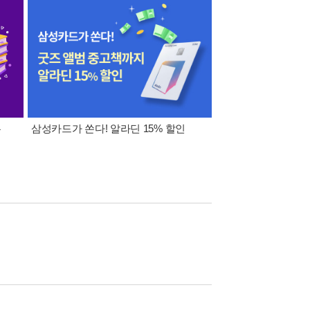
폰
삼성카드가 쏜다! 알라딘 15% 할인
이 달의 적립금 혜택