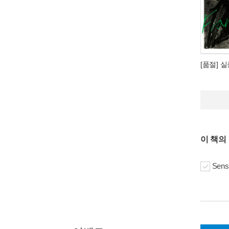
[품절] 
이 책의
Sens