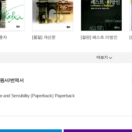
실종자
[품절] 개선문
[절판] 페스트.이방인
더보기
 원서/번역서
e and Sensibility (Paperback) Paperback