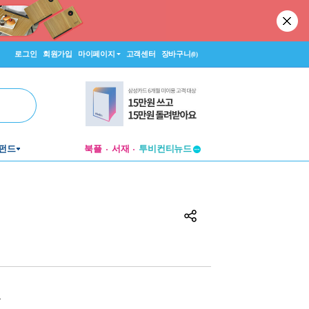
로그인
회원가입
마이페이지
고객센터
장바구니
(0)
펀드
북플
서재
투비컨티뉴드
창작플랫폼
투비컨티뉴드
원