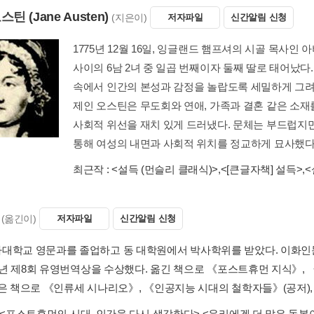
오스틴
(Jane Austen)
(지은이)
저자파일
신간알림 신청
1775년 12월 16일, 잉글랜드 햄프셔의 시골 목사인
사이의 6남 2녀 중 일곱 번째이자 둘째 딸로 태어났다.
속에서 인간의 본성과 감정을 놀랍도록 세밀하게 그려
제인 오스틴은 무도회와 연애, 가족과 결혼 같은 소재를 
사회적 위선을 재치 있게 드러냈다. 문체는 부드럽지
통해 여성의 내면과 사회적 위치를 정교하게 묘사했다. .
최근작 :
<설득 (먼슬리 클래식)>
,
<[큰글자책] 설득>
,
<
(옮긴이)
저자파일
신간알림 신청
대학교 영문과를 졸업하고 동 대학원에서 박사학위를 받았다. 이화인
014년 제8회 유영번역상을 수상했다. 옮긴 책으로 《포스트휴먼 지식》,
지은 책으로 《인류세 시나리오》, 《인공지능 시대의 철학자들》(공저)
<포스트휴먼의 시대, 인간을 다시 생각한다>
,
<우리에겐 더 많은 돌봄