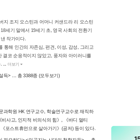
 아버지 조지 오스틴과 어머니 커샌드라 리 오스틴
 18세기 말에서 19세기 초, 영국 사회의 전환기
낸 작가이다.
통해 인간의 자존심, 편견, 이성, 감성, 그리고
만 결코 순응적이지 않았고, 풍자와 아이러니를
..
더보기
설득>
… 총 3388종
(모두보기)
문과학원 HK 연구교수, 학술연구교수로 재직하
 《비사고, 인지적 비의식의 힘》, 《바디 멀티
, 《포스트휴먼으로 살아가기》(공저) 등이 있다.
이 필요하다>
,
<인공지능 시대의 철학자들>
… 총