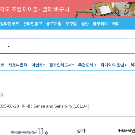
알라딘굿즈
온라인중고
중고매장
우주점
음반
블루레이
커피
서
스트
새로나온책
이벤트
정가인하도서
추천도서
작가와의 만남
북
3
005-08-20
원제 : Sense and Sensibility (1811년)
정가
10,000