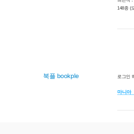
148종
(
북플 bookple
로그인 
마니아