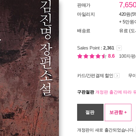
7,65
판매가
마일리지
420원(5
+ 5만원
배송료
유료 (도
Sales Point :
2,361
8.6
100자평(
카드/간편결제 할인
무이
구판절판
개정판 출간에 따라 
절판
보관함 +
개정판이 새로 출간되었습니다.