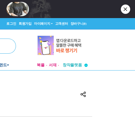
로그인
회원가입
마이페이지
고객센터
장바구니
(0)
투비컨티뉴드
창작플랫폼
펀드
북플
서재
투비컨티뉴드