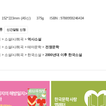
152*223mm (A5신)
375g
ISBN : 9788959246434
류
신간알림 신청
서
>
소설/시/희곡
>
역사소설
서
>
소설/시/희곡
>
테마문학
>
전쟁문학
서
>
소설/시/희곡
>
한국소설
>
2000년대 이후 한국소설