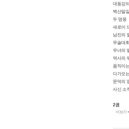
대동강의
백산말
두 영웅
새로이 
남진의 
무술대
무녀의 
역사의 
움직이는
다가오는
문덕의 
사신 소
2권
더보기