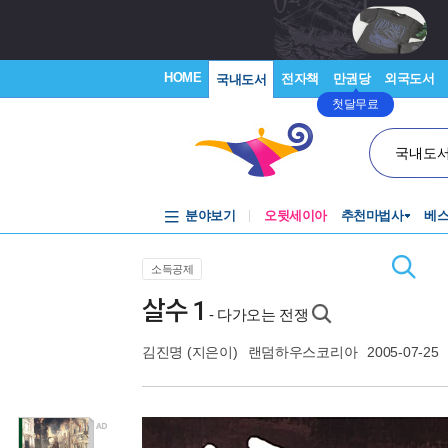
HOME
전자책
만권당
외국도서
국내도서
첫달무료
국내도
분야보기
오뒷세이아
추천마법사
베
소득공제
살수 1
- 다가오는 전쟁
김진명
(지은이)
랜덤하우스코리아
2005-07-25