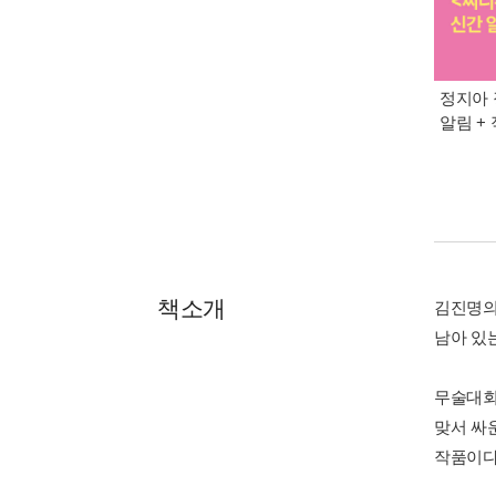
정지아 
알림 +
책소개
김진명의
남아 있
무술대회
맞서 싸
작품이다