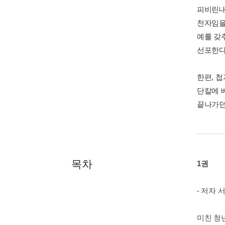
피비린내
천자임을
예를 갖
선포한다
한편, 
단칼에 
끝나가던 
목차
1권
- 저자 
미친 청