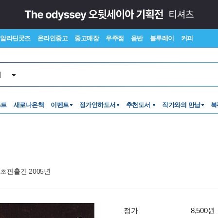
알라딘굿즈
온라인중고
중고매장
우주점
음반
블루레이
커피
서
스트
새로나온책
이벤트
정가인하도서
추천도서
작가와의 만남
북
초판출간 2005년
정가
8,500원