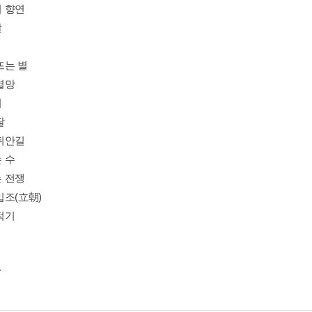
 향연
갈
뜨는 별
멸망
회
딸
뒤안길
 수
 전쟁
입조(立朝)
적기