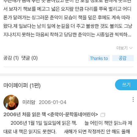
주근깨가 뺨에 뿌린 듯 돋아있고 눈이 안 보일 정도로 환하게 웃으면
는 씩씩하고 올곧다. 어찌할 수 없음을 아쉬워하지만 좌절하지는 않
서 보자기 책보를 메고그 넓은 오지랖 만큼 다리를 쭈욱 벌리고 어디
는다. 작가는 이 한 편의 동화 속에 참으로 많은 것을 집약하고 있다.
론가 달려가는 싱그러운 춘악이 모습이 책을 덮은 후에도 계속 따라
우선 일제 치하의 친일세력이 해방 이후에도 여전히 기득권을 유지하
왔다.제 일보다는 남의 일에 눈길을 더 주고 불쌍한 것도 불의도 그냥
고 있음을 폭로한다. 현대화라는 명목 하에 우리네의 소중한 전통이
지나치지 못하는 마음씨 착하고 당당한 춘악이는 시종일관 씩씩하다.
막무가내로 무시당하고 스러져가는 현실을 고발한다. 첩을 얻어 본처
아버지가 돌아가셨어도 어머니와 동생들을 위해 힘을 내고 마을을 지
를 방치하는 남편과 괴로워하는 아이를 통해 비뚤어진 가정문화를,
더보기
켜주는 나무를 창해 아버지가 팔았을 때도 조목조목 따지고 들어 혼
문둥이에 대한 멸시와 차별을 통한 비인간적 처사도. 세상사의 오묘
공감 (
1
)
댓글 (0)
쭐이 났으면서도 창해가 물에 빠졌을 때 망설임도 없이 뛰어들고 보
한 조화를 아직 어린 춘악이는 알 수 없다. 선한 이가 괴로움을 당하고
는 춘악이는 영락없는 큰언니다.살림밑천이라고 부르던 맏이.그런 춘
선하지 못한 이가 오히려 부귀영화를 누리는 현실을. ‘저 아지매는
악이를 엄마로 둔 지은이를 한 번도 본 적은 없지만 왠지 춘악이를 닮
와 저리 무섭은 문둥병에 걸려서 아프고 가난해졌을꼬? 창해 즈그는
쓰기
마이페이퍼 (1편)
았을 것 같다.그 사랑스런 마음을 닮아 이런 책을 써낼 수 있었던 게
착하지도 않은데 억수로 부자가 되고......참 이상타. 착한 사람에게는
아닐까.일제강점기를 배경으로 하고 있지만 읽는 데 부담이 없으면서
하늘에서 복을 준다꼬 선생님이 그랬는데...... (P.59~60) 이 작품
미리암
2006-01-04
메뉴
도산골에서 뛰어노는 한 여자 아이만을 재미있게 그리는 데 그치지
이 활기와 밝음을 유지할 수 있었던 큰 공로는 물론 춘악이에게 있다.
않고담담하게 그 시대가 갖는 아픔이 한곁에서 따라오는 게 보인다.
2006년 처음 읽은 책 <춘악이-문학동네어린이>
그는 할매 나무를 베어버린 창해 아버지를 당당히 비판하고 창해를
2006년 1월 1일 일요일에 읽은 책. 늘 어린이 책만 읽느라 제
구하기 위해 얼음물로 뛰어들 용기를 지녔다. 반면 창해의 사고가 자
대로 내 책은 읽지도 못한다. 새해가 되면 작정까진 안 해도 올해
신이 챙겨주지 않은 탓이라는 순수한 양심을 지니고 있기도 하다. 전