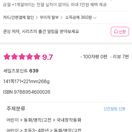
급월 +1개월까지는 전월 실적이 없어도 최대 1만원 혜택 제공
카드/간편결제 할인
무이자 할부
소득공제 360원
관심 저자, 시리즈의 출간 알림을 받아보세요
신청
9.7
100자평 0편
리뷰 7편
세일즈포인트
639
141쪽
171*221mm
268g
ISBN 9788954600026
주제분류
신간알림 신청
어린이
>
동화/명작/고전
>
국내창작동화
어린이
>
초등3~4학년
>
동화/명작/고전