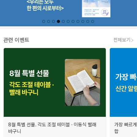
관련 이벤트
전체보기
8월 특별 선물. 각도 조절 테이블 · 이동식 빨래
가장 빠르게
바구니
합