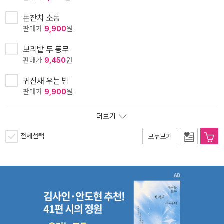
돈잔치 소동
판매가
9,900
원
보리밭 두 동무
판매가
9,450
원
귀신새 우는 밤
판매가
9,900
원
더보기
전체선택
모두보기