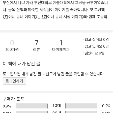
부산에서 나고 자라 부산대학교 예술대학에서 그림을 공부하였습니
다. 골목 산책과 따뜻한 세상살이 이야기를 좋아합니다. 첫 그림책
《한이네 동네 이야기》는 《한이네 동네 시장 이야기》와 함께 초등학
교 교과서에 수록되었습니다. 쓰고 그린 책으로 《50번 고속 도로 환
상 여행》, 《한이네 동네 시장 이야기》, 《어느 곰인형 이야기》가 있고,
〈나는 바람이다〉 시리즈, 《막손이 두부》, 《춘악이》, 《우유 귀신 딱지
읽고 싶어요 0명
0
7
1
귀신》, 《울지 마, 별이 뜨잖니》, 《우리 옛 장날》, 《편지 따라 역사 여
읽고 있어요 0명
100자평
리뷰
마이페이퍼
행》, 《그 많던 싱아는 누가 다 먹었을까》 등 많은 책에 그림을 그렸습
읽었어요 9명
니다.
이 책에 내가 남긴 글
로그인하면 내가 남긴 글과 친구가 남긴 글을 확인할 수 있습니다.
로그인하기
구매자 분포
10대
0.2%
0.9%