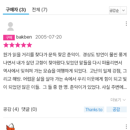
구매자 (3)
전체 (7)
메뉴
bakben
2005-07-20
뭔가 읽을 거리를 찾다가 문득 찾은 춘악이. 경상도 방언이 물씬 풍겨
나면서 내가 살던 고향이 찾아왔다.잊었던 말들을 다시 떠올리면서
역사에서 잊혀져 가는 모습을 여행하게 되었다. 고난의 일제 강점, 그
리고 해방. 어렵운 삶을 살아 가는 속에서 우리 이웃에게 힘이 되고 빛
이 되었던 많은 이들. 그 들 중 한 명. 춘악이가 있었다. 사실 주변에
서 몇 명 쯤 더 있을 우리 어머니의 이야기였다. 춘악이는 자연과 인간
더보기
이 어떻게 어우러져 살아가고 있는 지를 터득한 아이다. 그리고 인간
공감 (
4
)
댓글 (0)
이 그 속에서 얼마나 소중한 지도 아는 아이다. 사랑,그리고 믿음을 목
숨처럼 지니는 아이. 춘악이의 얘기는 감동이라기 보다는 거대한 힘
을 불어 넣고 있었다.춘악이는 바로 우리들 어머니 모습이다. 그래서
메뉴