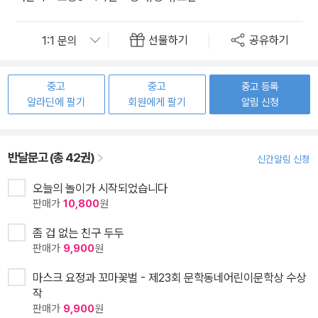
선물하기
공유하기
중고
중고
중고 등록
알라딘에 팔기
회원에게 팔기
알림 신청
반달문고 (총 42권)
신간알림 신청
오늘의 놀이가 시작되었습니다
판매가
10,800
원
좀 겁 없는 친구 두두
판매가
9,900
원
마스크 요정과 꼬마꽃벌 - 제23회 문학동네어린이문학상 수상
작
판매가
9,900
원