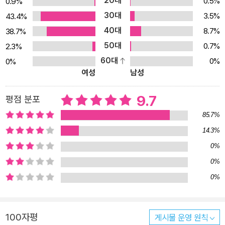
20대
0.5%
0.9%
30대
3.5%
43.4%
40대
8.7%
38.7%
50대
0.7%
2.3%
60대
0%
0%
여성
남성
9.7
평점 분포
85.7%
14.3%
0%
0%
0%
100자평
게시물 운영 원칙