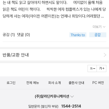
는 내 책도 읽고 살아야지 하면서도 말이다. 여지없이 올해 처음
형적인 동화는 항상 해피엔딩이다. 이 책도 여기를 벗어나지 않는다.
읽은 책도 어린이 책이다. 씩씩한 여자 컴플렉스가 있는 나에게 당
춘악이는 물론 마을사람들과 갈등관계에 있던 창해 아버지는 창해의
당하게 사는 여자(아이든 어른이든)는 언제나 희망이다.어려웠던 시
사고를 통해 개과천선을 하고 춘악이가 계속 학교를 다닐 수 있도록
절을 모른 체 살 수는 없는 법.이렇게나마 동화로 그 시절을 경험할 수
물질적 도움을 제공한다. 천편일률적이지만 아이에게 비극적 결과를
더보기
있다는 것은 아주 당연한 일이다.
내보이는 것보다는 낫지 않겠는가. 춘악이의 인물 설정과 함께 이 작
공감 (
1
)
댓글 (0)
품을 특징짓는 점은 무엇보다도 전통 민간신앙의 요소가 풍성하다는
데 있다. 작품 전체를 통해 학골 마을의 상징인 당산 할배나무와 할매
나무의 존재감은 두드러진다. 증폭되던 작중 갈등은 창해 아버지가
반품/교환 안내
할매나무를 베어버리고 팔아버린 데서 폭발하며, 창해의 사고는 할매
나무의 원한으로 간주된다. 섣달그믐에 당산 사당에 초롱을 걸고 소
원을 비는 대목이라든지 작중 갈등을 해소하기 위한 굿판을 벌이는
모습 등이 모두 이제는 찾기 힘든 전통 민속의 장면이다. 흥미로운
로그인
전체 메뉴
회사 소개
출판사 안내
PC 버전
독자적 인물 설정과 민간 전통의 결합을 성공적으로 이끌어낸 점이
이 동화가 여타 작품들과 구분되는 뛰어난 특징일 것이다.
(주)알라딘커뮤니케이션
1544-2514
일반문의 (발신자 부담)