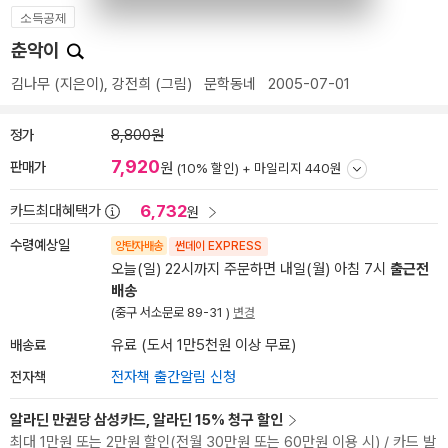
소득공제
춘악이
김나무
(지은이),
강전희
(그림)
문학동네
2005-07-01
정가
8,800원
7,920
판매가
원
(10% 할인) +
마일리지 440원
6,732
카드최대혜택가
원
수령예상일
양탄자배송
썬데이 EXPRESS
오늘(일) 22시까지 주문하면 내일(월) 아침 7시
출근전
배송
(중구 서소문로 89-31 )
변경
배송료
유료 (도서 1만5천원 이상 무료)
전자책
전자책 출간알림 신청
알라딘 만권당 삼성카드, 알라딘 15% 청구 할인
최대 1만원 또는 2만원 할인(전월 30만원 또는 60만원 이용 시) / 카드 발