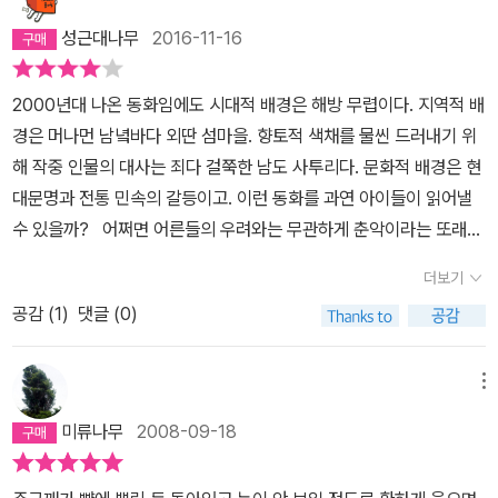
난 더 사랑하게 되었는 지도 모른다. 꼭 읽어 볼 책이다.
성근대나무
2016-11-16
2000년대 나온 동화임에도 시대적 배경은 해방 무렵이다. 지역적 배
경은 머나먼 남녘바다 외딴 섬마을. 향토적 색채를 물씬 드러내기 위
해 작중 인물의 대사는 죄다 걸쭉한 남도 사투리다. 문화적 배경은 현
대문명과 전통 민속의 갈등이고. 이런 동화를 과연 아이들이 읽어낼
수 있을까? 어쩌면 어른들의 우려와는 무관하게 춘악이라는 또래의
인물은 좌충우돌하는 아이들의 코드와 제법 맞아떨어질 수도 있겠다
더보기
싶다. 거기에는 타산적 이해관계와 사리사욕에 대한 고려 없이 사람
공감 (
1
)
댓글 (0)
에 대한 순전한 이해와 공감이 우선하므로. 생소한 사투리 구사는 오
히려 흥미와 재미를 고취시키는 구실을 할 수 있지 않겠는가. 아이일
지라도 현실의 파고는 비켜주지 않는다. 그저 아름답기만 해서는 안
메뉴
된다. 엄정한 실제는 거짓된 아름다움보다도 더 아름답다. 춘악이의
미류나무
2008-09-18
형편은 넉넉하지 못하다. 아버지의 이른 병사로 급격히 기운 가세는
춘악이로 하여금 학교조차도 못 다니게 한 정도다. 그럼에도 춘악이