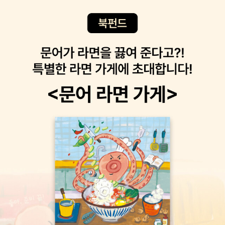
져보았으면 좋겠다.
定)은 종을 쳐 통금을 알리는 것이다.(28번) 파루(罷漏)는 쇠북을
쳐 통금해제를 알리는 것이다.(33번) 한성부가 다스리는 곳은 도성
안과 성저십리(城底十里)까지였다. 성저십리란 한양도성 밖 십 리
에 해당하는 곳이다. 조선 전기 한양은 도성 안은 도시, 성저십리는 농
촌으로 뚜렷이 구별되었다. 관례적으로 한양 주민은 도성 안쪽(사대
문 안)에 사는 사람만을 가리켰다. 조선 후기에는 성저십리로 한양의
공간이 확장되었다.