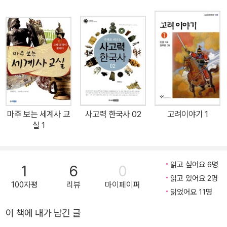
관과 문화.예술.의식주를 눈앞에서 보듯 생생하게 체험한다! 가벼운
여행을 하듯, 조선의 역사를 만나다! 여행을 다녀와서 경험담을 풀어
놓을 때, 사람들은 주로 어떤 이야기를 하게 될까? 대부분은 이런 이
야기를 할 것이다. “기차역 앞에 있는 음식점에서 먹은 고기가 입에서
정말 살살 녹더라. 그 식당 요리사는 키가 크고 수염이 덥수룩한
데…….” ‘여행’이라고 했을 때 대부분의 사람들은 음식이 맛있는지,
사람들은 친절한지, 사람들의 외모와 패션은 어떤지, 거리는 깨끗한
지, 대중교통은 편리한지 등 주로 생활과 문화에 관련된 이야깃거리
마주 보는 세계사 교
사고력 한국사 02
고려이야기 1
에 관심을 쏟는다. 주변에서 볼 수 있는 문화재가 어떤 의미를 담고 있
실 1
는지, 또는 얼마나 오래 되었는지 등에 대해서는 안타깝게도(?) 별반
관심이 없다. 설명을 듣는다 해도 금세 까먹기 일쑤다. 역사 교양서 역
시 한 시대로 여행을 떠나는 것과 같다. 그런데 여행 내내 문화재의 크
읽고 싶어요 6명
1
6
0
기와 의미에 대해서만 주구장창 떠들어 댄다면 누가 반가워할까. 사
읽고 있어요 2명
100자평
리뷰
마이페이퍼
실 청소년 대상의 교양서는 학습에서 자유로울 수 없기 때문에 항상
읽었어요 11명
진지하기 마련이다. 하지만 너무 진지한 여행은 성인이건 청소년이
이 책에 내가 남긴 글
건, 금방 관심에서 멀어지게 될 확률이 높다. 《조선에서 보낸 하루》는