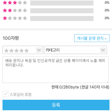
0%
의 생활에서 발견하는 조선의 정치.경제.문화 이 책은 새벽에서 다음
날 새벽까지 만 하루 동안, 인왕산에서 출발해서 남촌, 육조 거리, 성
0%
균관과 창덕궁, 시전과 피맛길, 북촌, 마포 나루를 거쳐 다시 숭례문
0%
앞에 이르는 여정이 생생하게, 그리고 세밀하게 펼쳐지는 역사 여행
서이다. 여행의 행선지는 한양의 남촌에 자리 잡은 한 양반가. 조정의
100자평
게시물 운영 원칙
판서인 대감마님, 규장각 각신인 장남, 학당의 유생인 막내아들, 안방
마님과 며느리, 집안에 거느리고 있는 백여 명에 달하는 노비들의 삶
카테고리
을 모델로 삼아 한양 사람들의 생활과 한양 구석구석의 모습을 속속
들이 살펴본다. 이들을 따라 돌아다니다 보면, 큰 신발을 신고 다니는
내시, 통행금지 시간에 자유롭게 돌아다닐 수 있는 통행증, 기방에 들
어갈 때 지켜야 할 예절 등 소소한 일상을 알아가는 재미를 느낄 수 있
다. 그렇다고 한양에서의 여행이 그냥 이모저모 구경만 하다가 끝나
현재
0
/280byte (한글 140자 이내)
지는 않는다. 아침 출근을 서두르는 양반네들을 따라 관청 거리에 들
러서는 조선의 통치 이념과 체제에 대해 알아보고, 집안일을 도맡아
스포일러 포함
경영하는 안방마님과 며느리 옆에서 눈치껏 음식을 맛보면서 시대의
등록
가치관과 전통에 대해 고민해 보며, 온갖 잡일을 도맡은 노비들과 함