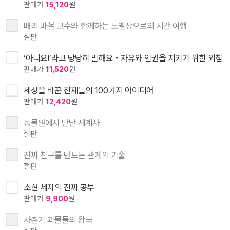
판매가
15,120
원
배리 마셜 교수와 함께하는 노벨상으로의 시간 여행
절판
‘아니요!’라고 당당히 말해요 - 자유와 인권을 지키기 위한 외침
판매가
11,520
원
세상을 바꾼 천재들의 100가지 아이디어
판매가
12,420
원
동물원에서 만난 세계사
절판
진짜 친구를 만드는 관계의 기술
절판
소현 세자의 진짜 공부
판매가
9,900
원
사춘기 괴물들의 왕국