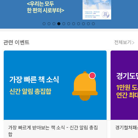
관련 이벤트
전체보기
가장 빠르게 받아보는 책 소식 - 신간 알림 총집
경기컬처패스
합