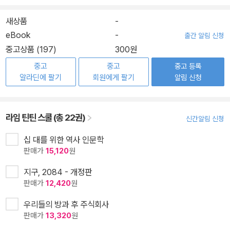
새상품
-
eBook
-
출간 알림 신청
중고상품 (197)
300원
중고
중고
중고 등록
알라딘에 팔기
회원에게 팔기
알림 신청
라임 틴틴 스쿨 (총 22권)
신간알림 신청
십 대를 위한 역사 인문학
판매가
15,120
원
지구, 2084 - 개정판
판매가
12,420
원
우리들의 방과 후 주식회사
판매가
13,320
원