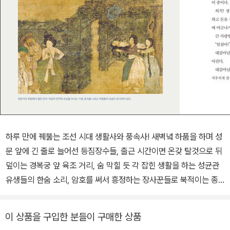
하루 만에 꿰뚫는 조선 시대 생활사와 풍속사! 새벽녘 하품을 하며 성
문 앞에 긴 줄로 늘어선 등짐장수들, 출근 시간이면 온갖 탈것으로 뒤
덮이는 경복궁 앞 육조 거리, 숨 막힐 듯 각 잡힌 생활을 하는 성균관
유생들의 한숨 소리, 암호를 써서 흥정하는 장사꾼들로 북적이는 종
로 시전 거리, 사당패의 길거리 공연에 왁자지껄 사람들이 모여드는
마포 나루, 예의를 차리지 않으면 호된 꼴을 당하는 북촌의 기방까지.
이 상품을 구입한 분들이 구매한 상품
사대문이 열리는 새벽에서 굳게 닫히는 밤까지, 조선 사람들의 가치