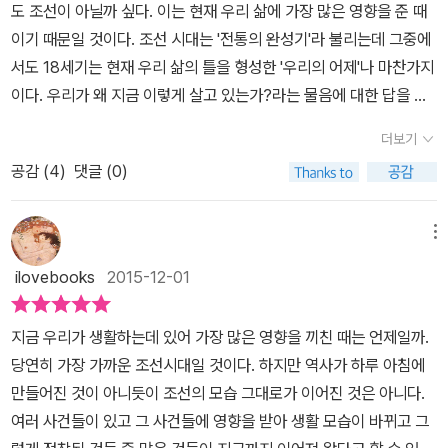
도 조선이 아닐까 싶다. 이는 현재 우리 삶에 가장 많은 영향을 준 때
는 색다른 경험까지 할 수 있다! 어쨌든 현재 우리나라에 사는 사람이
노비 없이는 단 하루도 굴러갈 수 없었다. 노비는 양반가의 재산 목록
이기 때문일 것이다. 조선 시대는 '전통의 완성기'라 불리는데 그중에
라면 옛 한양의 모습을 지금의 서울과 비교해 보는 게 가장 쉽게 와 닿
1호였다. 노비는 사고팔 수 있었고 자식에게 물려줄 수 있었고 다른
서도 18세기는 현재 우리 삶의 틀을 형성한 '우리의 어제'나 마찬가지
을 것이다. 우리가 여행을 하면서 가장 먼저 현재 내가 살고 있는 곳과
이에게 기증하거나 선물할 수도 있었다. 부모 중 어미가 노비면 자식
이다. 우리가 왜 지금 이렇게 살고 있는가?라는 물음에 대한 답을 찾
낯선 도시를 비교해 보듯이 말이다. 그런 면에서《조선에서 보낸 하
도 노비가 된다. 이를 종모법이라 한다. 노비 부부의 주인이 다르면 아
고 싶다면 조선 후기 생활사에서 출발하는 게 빠를 만큼 조선 후기의
루》는 쉽게 읽을 수 있을 뿐만 아니라,‘숨은그림찾기’를 하듯 여러 요
이는 어떻게 될까? 어미를 따른다. 어미쪽 주인에게 아이 소유권이
더보기
낯선 풍경 속에서 낯익은 광경을 발견할 수 있다. 이 책은 220여 년
소를 비교해 보는 재미까지 느낄 수 있는 책이다. 조선을 대표하는 도
있다. 노비 주인은 자기 집 남종이 다른 집 여중과 혼인하는 것을 꺼린
공감 (
4
)
댓글 (0)
전으로 돌아가, 한양의 골목골목을 누비며 여러 신분과 직업을 가진
시인 한양의 자연환경, 사람들, 의식주, 경제 활동 등을 현재 우리 모
다. 남의 재산을 불리는 셈이 되기 때문이다. 이 이야기는 노비 가족이
조선사람들을 만나면서 그들의 일상생활을 흥미진진하게 탐험하는,
습과 비교하다 보면, 그들의 삶에 대한 가치관뿐만 아니라‘서울 집중
서로 떨어져 살 수밖에 없는 상황이 자주 발생할 수 있음을 의미한다.
'그다지 특별한 일이 아닌' 가벼운 마음으로 역사 여행을 떠날 수 있는
현상’,‘교육 문제’등 지금과 유사한 문제점들까지 발견할 수 있기 때문
메뉴
(54 페이지) 원래 노비(奴婢)의 노는 사내종, 비(婢)는 계집종을 의
책으로 과거와 현재를 비교하는 것만으로도 우리는 많은 깨달음을 얻
이다. 청소년 독자들은 조선 시대 역사에 대해 알아가는 것에서 한 발
미한다. 경복궁 정문인 광화문 앞으로 난 대로인 육조(六曹) 거리는
ilovebooks
2015-12-01
을 수 있을 것이다. 우리는 한양의 번화한 거리뿐만 아니라 미로같이
더 나아가, 과거와 현재를 비교해 보는‘다른 시각’까지 갖추게 될 것이
조선의 행정 타운이다. 좌우에 의정부, 한성부, 이호예병형공의 육조
꼬불꼬불한 골목을 걸어 다닐 것이다. 여러 곳을 바삐 돌아다니면서
다. 조선 후기에 한양으로 사람들이 모여드는 이유나, 21세기에 서울
와 같은 관아(官衙)가 배치되었다. 큰길 후방으로는 하급 관청이나
지금 우리가 생활하는데 있어 가장 많은 영향을 끼친 때는 언제일까.
도, 간간이 짬을 내 동네 카페에서 차를 마시는 기분으로 거리를 오가
로 사람들이 모여드는 이유가 어쩌면 이렇게 놀랄 만큼 똑같을까? 마
왕실에 필요한 물건을 조달하는 내수사(內需司), 내자시(內資寺),
당연히 가장 가까운 조선시대일 것이다. 하지만 역사가 하루 아침에
는 사람들을 구경할 것이다. 때로는 사람들에게 바짝 다가가겠지만,
치 오늘날의 ‘서울 집중 현상’이 18세기 말 한양에서 시작된 것만 같
내섬시(內贍寺), 제용감(濟用監), 사복시(司僕寺; 병조 소속으로
만들어진 것이 아니듯이 조선의 모습 그대로가 이어진 것은 아니다.
때로는 멀찌감치 떨어져서 그들을 관찰하는 것으로 만족할 것이다.
다. 여태 우리는 조선 왕조의 수도 한양을 구경하며 의도치 않게(?)
말과 목장에 관한 일을 맡던 관아) 같은 관아가 군데군데 있다. 조선
여러 사건들이 있고 그 사건들에 영향을 받아 생활 모습이 바뀌고 그
어차피 우리는 당일치기 여행객일 뿐이니까. (작가의 말 中) 내사산
지금의 서울과 여러모로 비교해 보았다. 자연환경, 사람들, 의식주, 경
의 탈것을 보자. 초헌(軺軒)은 판서가 타는 외바퀴 수레다. 평교자