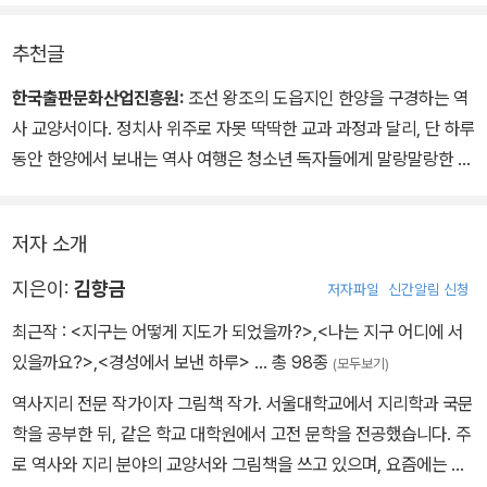
듣는 시간도 필요하다. 하지만 구체적인 생활상에서 그 이유를 찾아
추천글
가는 과정이기 때문에, 훨씬 쉽고 흥미롭게 조선 시대의 역사에 접근
할 수 있다.
한국출판문화산업진흥원:
조선 왕조의 도읍지인 한양을 구경하는 역
사 교양서이다. 정치사 위주로 자못 딱딱한 교과 과정과 달리, 단 하루
정치사 위주로 500년 동안의 시간을 압축해서 보여 주는 자못 딱딱
동안 한양에서 보내는 역사 여행은 청소년 독자들에게 말랑말랑한 생
한 교과 과정과 달리, 단 하루 동안 한양에서 보내는 역사 여행은 청소
활사에서 시작해서 조선 왕조 전체의 역사를 그려 보는 새로운 경험
년 독자들에게 말랑말랑한 생활사에서 시작해서 조선 왕조 전체의 역
을 선사한다.
사를 그려 보는 새로운 경험을 선사해 줄 것이다.
저자 소개
지은이:
김향금
저자파일
신간알림 신청
최근작 :
<지구는 어떻게 지도가 되었을까?>
,
<나는 지구 어디에 서
있을까요?>
,
<경성에서 보낸 하루>
… 총 98종
(모두보기)
역사지리 전문 작가이자 그림책 작가. 서울대학교에서 지리학과 국문
학을 공부한 뒤, 같은 학교 대학원에서 고전 문학을 전공했습니다. 주
로 역사와 지리 분야의 교양서와 그림책을 쓰고 있으며, 요즘에는 세