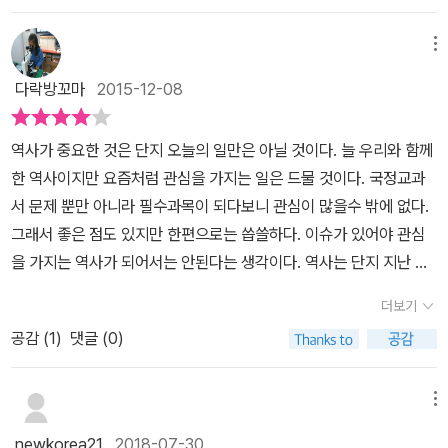
육조거리로 나와 시전과 여러 시장을 돌고 성균관을 거쳐 마포나루로
역사 교양서이다. 그동안 만나왔던 딱딱하고 지루했던 역사책과 달리
이 방해받지 않도록 청소년 독자들을 최대한 배려했다. 이 책을 읽는
래서 역사가 딱딱한 인문서적이 되는 경우가 참 허다하다. 그렇지만
유생들은 동재에 거했다. 한양 사람들이 과거에 크게 유리했다. 3년
향한다. '하루'라는 시간을 정해 놓고 한양의 이곳저곳을 여행하고 거
하루 동안 한양을 여행하는 이 책은 조선 시대 풍속화를 통해 실제 한
독자들은 술술 쉽게 읽히는 글과 생생한 그림이 주는 역사 여행서의
이책처럼 역사를 담으면서 동시에 여행을 하는 듯한 느낌을 주는 역
마다 치르는 정규 시험인 식년시(式年試)의 경우 합격자의 30에서
메뉴
기에 맞는 설명과 느낌들을 나누니 여행기이다. 또한 정조 시대의 어
양을 살펴보면서 말랑말랑한 생활사에서 시작해서 조선 왕조 전체의
즐거움을 느끼는 동시에, 옛 화가들의 멋들어진 그림이 주는‘화려
사서는 참 기획이 신선하고 마음에 들었다. 조선에서 보낸 하루를 설
40퍼센트가 한양 사람들이다. 별시는 한양 유생이 절대 유리했다. 한
느 하루를 정해 놓기는 하였으나 이곳저곳을 돌며 조선 사람들이 어
다락방꼬마
2015-12-08
역사를 그려 볼 수 있어 재미와 지식을 선사한다. 조선 시대의 가치관
함’까지 한껏 즐길 수 있을 것이다.
정하되 동화 형식으로 간다면 아이들이 좋아하겠지만 좀더 많은 정보
양 사람이 아니고서 별시 정보를 제때 알기 어려웠고 알았다 해도 시
떻게 어떤 생활을 하는지가 신분에 따라 잘 설명되어 있다. 어떤 일을
과 문화·예술·의식주의 모습이 생생하게 전달되는 이 책은 쉽게 읽히
를 담아주고 조선시대의 생활풍속을 보여주고자 할 때는 객관적인 시
간과 비용 때문에 엄두를 내기 어려웠다.(별시가 식년시보다 선발 인
하는지, 무엇을 먹고 배설은 어떻게 하며 시장에서는 무엇을 팔고 거
역사가 중요한 것은 단지 오늘의 일만은 아닐 것이다. 늘 우리와 함께
는 글과 당시의 생활을 생생하게 보여주는 그림으로 조선의 큰 줄기
선으로 그들의 삶은 구경하듯 담아내는 것이 더 효과적이라고 생각된
원이 많았다.) 별시 가운데 임금이 봄, 가을에 문묘에 참배하고 난 뒤
리에서는 어떤 사람들이 여가를 즐기고 어떤 옷이 유행이었는지 등등
한 역사이지만 요즘처럼 관심을 가지는 일은 드물 것이다. 국정교과
를 살펴볼 수 있다. 가볍게 읽을 수 있지만 그 내용만큼은 결코 가볍지
다. 바로 이 책이 그런 식으로 조선의 풍속을 담고 있어서 만족스럽
치르는 알성시도 있다. 1776년 규장각을 세운 뒤 정조가 규장각 각
그당시 사람들의 생활을 속속들이 알 수 있다. 그러니 이 책은 역사서
서 문제 뿐만 아니라 필수과목이 되다보니 관심이 많을수 밖에 없다.
않은 알찬 역사책으로 접근하기 쉽다는 장점을 가진 역사 교양서라
다. 조선시대라고 해도 전기와 후기는 상당히 다르다. 두번의 큰 전쟁
신의 사무실로 만든 것이 이문원(摛文院)이다. 이문원 바깥 기둥에
이기도 하다. 다양한 지도나 그림들이 많이 곁들여져 있다. 책을 읽
그래서 좋은 점도 있지만 한편으로는 씁쓸하다. 이슈가 있어야 관심
하겠다. 여행기이기는 해도 이 책은 어엿한 역사책이다. 굳이 분류해
을 치루면서 지금의 유교적인 관심이 양란이후 훨씬 거 강하게 자리
현판에 이런 내용이 있었다. 비록 대관과 문형(文衡; 대제학)일지라
으며 작가의 상상을 따라가는 것도 좋지만 이렇게 중간중간 많은 한
을 가지는 역사가 되어서는 안된다는 생각이다. 역사는 단지 지난 이
보자면, 조선의 생활사나 풍속사에 관한 책에 속할 것이다. 하고많은
잡기 시작했기 때문이다. 그래서 조선시대도 시대 구분이 분명했으면
도 전임 각신이 아니면 당 위에 오르지 말라. 손님이 오더라도 일어나
양의 지도와 생활사 등이 그려진 그림들이 덧대여져 상상의 완성이
야기가 아니라는 것을 알기에 사람들은 관심을 가진다. 현재의 이 시
역사 책 중에서 왜 하필 생활사냐고? 크고 작은 건물, 거리 풍경, 다양
했는데 작가는 그 시기를 가장 활발하게 전성기를 누리던 조선 정조1
지 말라. 문신 가운데 4품 이상은 ~ 대부, 5품 이하는 ~랑이라 한다.
더보기
이루어진다. 한번에 이렇게 많은 자료들을 보기도 힘들거니와 위로
간도 언젠가는 역사가 된다. 여행이라는 단어는 우리들을 설레이게
한 사람들 등 220년 한양의 소소한 일상을 만나 본 경험이, 조선의 역
7년의 하루로 잡고 있다. 시기 뿐 아니라 코스와 시간도 분명하게 잡
정3품 이상은 당상관, 그 이하는 당하관이다. 당상은 대청 위를 말한
아래로, 멀리서 가까이서 설명과 함께 들여다 볼 기회도 흔치 않다. 그
공감 (
1
)
댓글 (0)
한다. 아는 곳이든 그렇지 않은 곳이든 여행을 하는 동안은 모든 것이
사를 큰 그림으로 바라볼 때 든든한 밑바탕이 되었으면 하는 바람에
아주고 있는 것도 이 책의 특징이다. 조선의 르네상스인 정조17년 1
다. 흥인문 안팎으로 연못이 두 개 있다. 동지(東池)다. 흥인문 안쪽
래서 책을 읽는 내내 마치 영화를 보는 듯한 느낌이었다. 역사는 현
새롭게 느껴진다. <조선에서 보낸 하루>는 조선으로 여행을 다녀온
서이다. (작가의 말 中) (이미지출처: '조선에서 보낸 하루' 본문,표
793년쯤, 지금으로부터 약 220년전이고, 하루가 시작되는 새벽부터
의 연지가 있던 동네가 지금의 연지동이다. 종루가 있는 시전(市廛)
재의 거울이라고 했던가. 과거를 통해 우리를 반추해 보고 더욱 나은
느낌이다. 일반적으로 역사서를 만나면 설명형식의 글을 통해 딱딱한
지에서 발췌)
메뉴
다음날 새벽까지라고 보면 되겠다. 그리고 코스는 인와이 책은 새벽
거리를 운종가라 한다. 난전(亂廛)은 길거리 가게다. 좌의정 채제공
삶을 위한 노력을 하기 위해 우리는 역사를 배운다. 조선 시대 사람들
느낌을 받는다. 어쩔수 없는 부분이라 생각한다. 하지만 이 책을 보면
에서 다음날 새벽까지 만 하루 동안, 인왕산에서 출발해서 육조 거리,
이 건의해 금난전권(禁亂廛權)을 폐지한 것을 신해통공이라 한다.
newkorea21
2018-07-30