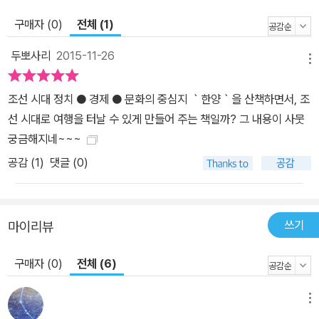
께 저잣거리를 구경하면서 당시 신분제의 모순과 상공업이 눈부시게
구매자 (0)
전체 (1)
발전한 원인에 대해 생각해 본다. 이렇게 눈으로 보고, 주변 사람에게
서 듣고, 혀로 맛을 본 생생한 한양을 하나로 종합하면, 정치과 경제,
두뽀사리
2015-11-26
메뉴
문화와 예술을 망라한‘조선’이라는 큰 지도가 구체적으로 머릿속에
그려지게 될 것이다. 또한 각 장의 끝 부분에 [조선 시대 돋보기]라는
조선 시대 정치 ● 경제 ● 문화의 중심지 ｀한양｀을 산책하면서, 조
정보면을 넣어, 조선 시대에 대해 꼭 알아야 할 정치적인 변화와 경제
선 시대로 여행을 터날 수 있게 만들어 주는 책일까? 그 내용이 사뭇
적인 발전, 과학의 발달 등 유용한 정보를 일목요연하게 정리를 해 두
궁금해지네~~~
었다. 여행하듯 이야기가 흐르다 보니, 혹시라도 놓칠 수 있는 조선 시
공감 (
1
)
댓글 (0)
대의 특징에 대해 명확하게 짚어 주려는 의도인 셈이다. 정보면은 본
문에 등장하는 내용과 유기적으로 연결되는 동시에 조선 시대를 한눈
에 꿰뚫을 수 있도록 중학교 교과서 순서에 맞게 배치하여, 조선 시대
쓰기
마이리뷰
에 대해 잘 모르는 청소년 독자들도 임진왜란 이후 역사의 흐름을 쉽
게 이해할 수 있도록 구성했다. 오늘 아침은 7첩 반상이다. 찬모가 만
구매자 (0)
전체 (6)
든 음식을 며느리 한 씨가 차려낸다. 밥, 국, 찌개, 장을 기본으로 하고
반찬 7가지를 더 놓은 상차림이다. 각자 입맛에 따라 더 넣을 수 있도
메뉴
록 간장.초간장.고추장의 종지를 곁들인다. 아, 맛이 정말 궁금하다!