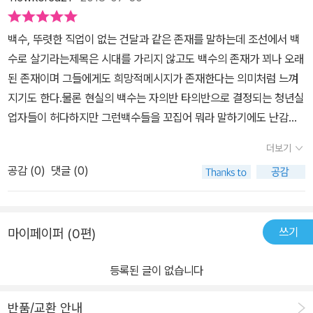
이 엄청난 대식가여서 지금까지 음식물 쓰레기로 골머리를 앓고 장원
서는 내가 조선으로 돌아가 다양한 경험을 하고 온다는 느낌을 받도
성균관과 창덕궁, 피맛길, 북촌, 마포 나루를 거쳐 숭례문 까지 오는
피맛길을 따라 기와집의 담장이 늘어선 주택가를 걷다 보면 이문이
급제를 하고 좋은 벼슬을 얻기 위해 노력하는 조선 시대 사람들을 보
록 한다. 멀리서 바라보는 것이 아니라 내가 그곳의 중심이 된다면 바
코스이다. 코스도 정말 명확하지 않은가? 각 코스로 이동할 때마다
나온다. 도둑을 막기 위해 동네마다 설치한 문이다. 18세기 중후반부
백수, 뚜렷한 직업이 없는 건달과 같은 존재를 말하는데 조선에서 백
며 지금의 우리를 떠올린다. 이렇게 보니 그동안 별반 나아진게 없어
라보고 느끼는 것은 달라질 것이다. 역사를 알아가는 것이 중요하다
지도를 통해서 지금 위치가 어딘지 보여주는 센스도 보여준다. 저자
터 혜민서와 활인서가 제 역할을 하지 못하자 개인 의원과 약국이 우
수로 살기라는제목은 시대를 가리지 않고도 백수의 존재가 꾀나 오래
보이기도 하지만 아주 조금씩이라도 우리는 발전하려고 노력하고 있
라고 하지만 역사를 알아가는 과정을 힘들게 느끼는 경우가 많다. 이
는 역사서이면서 동시에 여행서로 소개하는데 책을 읽으면서 동감한
후죽순 늘어났다. 질 좋은 약재 중에서 궁중에 진상하고 남은 것이 민
된 존재이며 그들에게도 희망적메시지가 존재한다는 의미처럼 느껴
다는 것에 위안을 삼아 본다. 재미있는 역사책은 흔치 않다. 아니 사
책을 통해서는 피부로 와닿는 역사를 만난다. 지식이 아니라 경험을
다. 하룻동안 한양의 골목 여기저기를 기웃기웃하면서 그 시대의 풍
간으로 흘러나와 팔리기도 했다. 종묘의 오른쪽 동네와 그 아래로 종
지기도 한다.물론 현실의 백수는 자의반 타의반으로 결정되는 청년실
실 관심만 있으면 역사는 재미있지만 아이들은 그렇게 받아들이지 않
통해 알아가는 것이 오래 기억된다. 마치 경험을 하는 것처럼 조선의
속을 엿보기에 여행서의 느낌이 물씬 나지만 결코 가볍지만은 않은
로 4가에 걸쳐 있는 시장인 배오개(이현) 시장에는 채소가, 숭례문
업자들이 허다하지만 그런백수들을 꼬집어 뭐라 말하기에도 난감하
는다는 것이 문제이다. 방대한 자료와 다양한 그림, 지도 등으로 흥미
역사를 하나씩 알아간다. 이야기는 새벽 인왕산 중턱에서 시작한다.
다양한 정보와 용어를 쓰기에 역사서로의 가치도 충분히 갖추기 때문
밖 칠패 시장에는 생선이 팔렸다. 배오개 시장에서 파는 채소, 과일,
다.결국 경쟁이 빚어낸 사회의 문제임을 생각하면 백수가 되었다고,
를 끌 수 있고 따분한 시대적 나열이 아닌 생활사를 들여다 본다는 점
새벽공기를 마시며 한양에서 보낼 준비를 한다. 이렇게 시작한 조선
더보기
이다. 또 한가지 장점은 글을 일다보면 당시의 풍속을 알 수 있을 법한
약초는 한양도성 안팎에서 재배한 것이다. 원래 한양도성 안에서는
백수생활을 한다고그들을 몰아세울 일은 없어야 하겠다.이 책 ' 조선
에서 일단 아이들에게 가볍게 다가갈 수 있는, 하지만 결코 내용이 가
에서 그들의 생활을 들여다보며 의식주를 경험하고 다양한 문화들을
사진자료를 많이 실려있다는 것이다. 특히 풍속화와 민화 , 지도 자료
농사가 금지되어 있었지만 인구수가 늘어나면서 찬거리 수요가 증가
공감 (
0
)
댓글 (0)
에서 백수로 살기'는 우리가 흔히 청년들에게 말하는 꿈과 희망 같은
볍지만은 않은 역사책이다.
알아간다. 이야기 형식이라 지루함이 덜하다. 또한 사진자료들이 풍
까지 당야해서 글뿐 아니라 그림보는 재미도 느낄 수 있다. 좀더 세밀
하자 도성 안팎에서 채소 농업이 활발해졌다. 채소, 과일, 약초 농사가
존재가 없어도 상관이 없다는 것을 알려준다.꿈이나 희망을 가져야
부하여 읽어가면서 이해를 하는데 도움을 받는다. 양반가의 며느리라
한 정보는 정보창에서도 주지만 '조선시대 돋보기'를 통해서 부족한
돈벌이가 되자 양반 사대부 중에서도 채소밭을 가꾸기도 했다. 배오
한다는 세간의 수 많은 책들과 강연자들의 활동에서 우리는자신의 꿈
고 하여 편하게 지내는 것은 아니다. 집안 일을 게을리하는 사람들도
부분을 좀더 심도있게 설명해주고 있어서 만족스럽다. 그동안 답사도
개 시장은 1760년 무렵 영조가 배오개 근처의 민가 수를 늘리기 위
쓰기
마이페이퍼 (0편)
은 뭐지?, 희망을 생각해 보기도 하지만 막상 뚜렷한 꿈이나 희망을
있지만 그렇지 않은 사람들이 더 많았던 것이다. 집안에 대대로 내려
다니고 책도 읽었지만 조금 산재된 정보를 이 책을 읽으면서 정리하
해서 시전 설치를 허가해 생겨난 시장이다. 마포 나루 이야기를 보자.
설정하고제시할 수 없다는 사실이 오히려 자신을 짜증나게 할 수도
오는 술 빚는 법과 열두 가지 종류의 김치, 장을 담그는 것 등 많은 것
는 느낌도 들었다. 특히 현장답사에서 들었던 소소한 단어와 당시의
나루는 나룻배들이 강을 건너는 양쪽 지점을 말한다. 나루터는 배가
등록된 글이 없습니다
있다.그러나 저자 고미숙은 그러한 짜증나는 일을 왜 해야 하는지, 꿈
을 배워나가야 한다. 차려주는 음식을 편하게 앉아서 받는 것은 아니
풍습을 한눈에 보는 듯 해서 정말 재미있게 읽었다. 입시도 중하지만
닿고 떠나는 곳을 말한다. 마포 나루는 경강(京江)에서도 전국의 배
이, 희망이 없으면 어떠냐고 말하며 청년백수인 연암 박지원을 통해
였다. 책에서 만나는 며느리 한 씨의 사람을 보면 양반가의 며느리 삶
우리의 역사를 모르면 바지단추 하나 안채우고 외출하는 꼴이 아닐까
들이 모이는 중심지이다. 조선의 3강은 용산강, 서강, 한강이다. 5강
반품/교환 안내