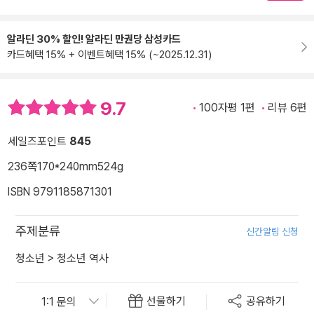
알라딘 30% 할인! 알라딘 만권당 삼성카드
카드혜택 15% + 이벤트혜택 15% (~2025.12.31)
9.7
100자평 1편
리뷰 6편
세일즈포인트
845
236쪽
170*240mm
524g
ISBN 9791185871301
주제분류
신간알림 신청
청소년
>
청소년 역사
선물하기
공유하기