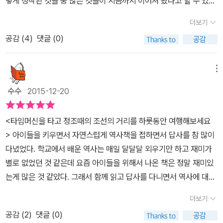
렇게 정착된 것들 중 많은 것들이 지금까지 이어져 왔다고 할 수 있다.
이 감싸고 있는 새벽녘의 한양 도성은 익숙하되 낯선 풍경이다. 성문
제 활동, 취미 생활 등등……. 200년 넘는 시간 차이 속에서도 한양과
(平轎子)는 정승이 타는 수레다. 한성부가 전국의 호적 업무(호패
사건이란 아마도 조선 전기와 후기를 나누는 임진왜란, 병자호란이
이 열리면 한양의 하루가 시작되는데 한양 사람들은 종루에서 울리는
서울이 묘하게 겹쳐 보이는 건, 비단 같은 장소이기 때문만은 아닐 것
더보기
발급 등)를 맡았다. 그래서 한성부에 호적청(戶籍廳)이 있었다. 마
될 것이고. 따라서 우리와 가장 가까운 생각, 풍습 등이 조선 후기에서
파루와 인정에 따라 하루를 시작하고 끝맺는다. 종루의 종소리가 한
이다. 한양에 사는 학당 유생과 지금 우리 청소년들의 처지가 다른 듯
의청은 동물병원이다. 반수(泮水)는 성균관의 동서에서 흘러내린 물
공감 (
4
)
댓글 (0)
부터라고 볼 수 있다. '여행기이기는 해도 이 책은 어엿한 역사책이
양 사람들의 시간 질서를 잡아 주는 셈이 된다. 파루 종소리가 채 끝나
같게 느껴진다면 단지 기분 탓일까? - 225쪽, '말은 외방으로 보내
이 남쪽에서 합쳐진 물을 말한다. 중국 주나라 때 대학 주변에 물을 흐
다. 굳이 분류해 보자면, 조선의 생활사나 풍속사에 관한 책에 속할 것
기도 전에 등잔불이 환하게 켜지는 사랑채, 출근 준비로 바쁜 규장각
고, 사람은 한양으로 보내라'에서 조선 시대 풍속화를 통해 실제 한양
르게 한 전통을 따른 것인데 조선은 제후국이어서 반만 흐르게 한 것
이다. 하고많은 역사책 중에서 왜 하필 생활사냐고? 크고 작은 건물,
메뉴
대교 등 한양의 아침은 [1장 종루의 종소리에 사대문이 활짝]에서 시
을 살펴보다! 교과서뿐만 아니라 앞 다투어 출간되는 어린이, 청소년
이다.(오늘날에는 아스팔트로 복개되었다.) 매단다는 의미의 현(懸)
거리 풍경, 다양한 사람들 등 220년 전 한양의 소소한 일상을 만나 본
작되었다. [2장 천하 대식가, 조선 사람의 아침 밥상]에서는 안채 풍
대상의 역사 교양서에 실린 그림 이미지들은, 대부분 정보를 제공하
수수
2015-12-20
자를 쓰는 현방(懸房)은 푸줏간을 말한다. 한양에서는 반수 건너편
경험이, 조선의 역사를 큰 그림으로 바라볼 때 든든한 밑바탕이 되었
경과 유행을 따르는 양반가 여인들이 몸치장에 관해, 집 안팎을 움직
는 부가적인 역할에 머물러 있을 뿐이다. 그러다 보니 그림을 보는 게
사람들을 반촌 사람들이라 했다. 신분은 성균관에 소속된 노비다. 고
으면 하는 바람에서이다. '...(작가의 말 중) 작가의 말 중 위의 말이
이는 손발인 노비들의 모습과 아침 밥상을 보여준다. [3장 조선의 행
글의 흐름을 방해하기도 하고, 글 따로 정보 따로 노는 느낌을 받게 되
<타임머신을 타고 정조때의 조선의 거리를 하룻동안 여행해보세요
려 말 성리학을 도입한 안향이라는 학자가 자신의 사노비 백여 명을
이 책을 가장 잘 설명해 놓은 글인 것 같다. 우선 이 책은 우리가 관중
정 타운, 육조 거리를 가다]에서는 조선의 행정 타운, 육조 거리의 출
기도 한다. 《조선에서 보낸 하루》에서는 그런 점을 피하기 위해 먼저
> 아이들을 키우면서 자연스럽게 역사책을 접하면서 답사를 참 많이
성균관에 바쳤다. 이 사노비가 반촌 사람들의 조상이다. 그런 인연이
이 되어 마치 다큐멘터리를 보듯 조선의 곳곳을 관찰하는 형식을 띠
근 풍경과 한성부의 다모, 조선의 SNS인 빨래터 등의 모습을, [4장
그림 자료들을 모아 나열하고, 거기에 맞춰 글의 내용을 구성했다. 따
다녔었다. 학교에서 배운 역사는 매일 달달달 외우기만 하고 재미가
있어서 안향의 후손이 성균관에 입학하면 반촌 사람들은 자신들의 주
고 있다. 때론 위에서 전체적으로 조망하기도 하고 때론 가까이 다가
공중에서 내려다본 한양의 봄]에서는 한양의 성 밖 풍경을 보여준다.
라서 글 안에서 이미 그림 설명이 되는 경우가 많기 때문에, 여행하며
별로 없었던 것 같은데 요즘 아이들을 위해서 나온 책은 정말 재미있
인인 양 여겨 지극 정성으로 섬겼다. 반촌 사람들은 성균관과 관련된
가 그들의 생활을 들여다 보거나 맛을 보고 듣기도 하며 그들이 어떤
그 밖에도 한양의 핫 플레이스인 운종가의 모습과 조선의 최고 멋쟁
지나치듯 경치를 보는 것처럼 글과 그림이 자연스럽게 어우러진다.
는게 많은 것 같았다. 그래서 함께 읽고 답사를 다니면서 역사에 대해
온갖 잡일을 하며 산다. 그들은 공자 제사상에 올리는 고기와 유생들
삶을 살고 있는지를 자세히 들여다 보는 것이다. 그래서 작가는 이 책
이인 대전별감, 잔치가 끝난 후의 양반가 후원의 모습 등을 살펴 볼 수
또한 이런 특징을 부각시키고자 백여 컷에 달하는 옛 그림을 큰 판형
서 조금 더 관심을 갖고 책을 더 자주 찾아 보게 된 것 같다.초등생을
의 식사로 제공되는 고기를 공급하다 보니 몇몇 반촌 사람들이 소를
을 여행기라고 했다. 한양이라는 한정된 공간이기는 하지만 인왕산
더보기
있다. 가벼운 여행을 하듯 조선의 역사를 만나게 되는 <<조선에서
에, 시원한 크기로 펼쳐서 보여 주고 있을 뿐만 아니라 작가와 소장처
위한 책은 정말 많은데 딱 거기까지가 경계선인 듯하다. 고학년부터
도살하고 고기를 판매한 것이다. 동재(東齋)와 서재(西齋)는 성균
기슭에서부터 시작한 여정이 남촌의 경화세족의 사랑채와 안방에서
보낸 하루>>는 이렇듯 조선 왕조의 도읍지인 한양을 구경할 수 있는
공감 (
2
)
댓글 (0)
등 도판 정보를 책 뒤쪽에 따로 정리하여, 그림 설명으로 인해 글 흐름
이제는 입시 위주의 책들이 점점 더 많아지는게 사실이니 말이다. 그
관의 기숙사다. 노론 집안 유생들은 서재에, 소론과 남인, 소북 계열의