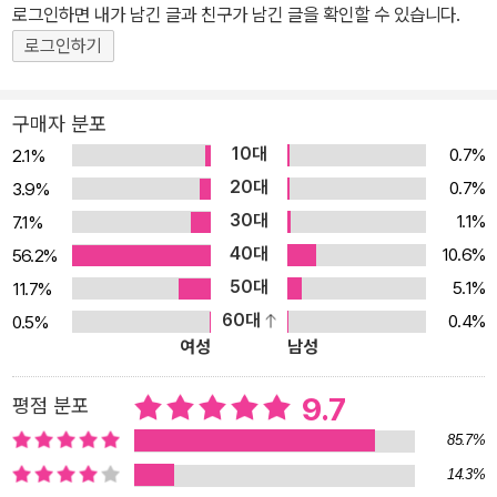
로그인하면 내가 남긴 글과 친구가 남긴 글을 확인할 수 있습니다.
조선 왕조의 도읍지인 한양을 구경하는 역사 교양서이다. 그렇지만
굉장히 가벼운 마음, 산책하는 기분으로 나서도 될 법한 단 하루 동안
로그인하기
의 여행서이다. 한양에서 살던 사람들은 몇 시에 일어났는지, 화장실
은 어떻게 이용했는지, 어떤 밥과 찬을 차려먹었는지, 여자들은 어떻
구매자 분포
게 화장을 했는지, 술은 어디서 마셨는지 등 우리가 여행을 갈 때 가장
10대
0.7%
2.1%
먼저 떠오르는 호기심을 충족시켜 주는 실용 여행서인 것이다! 물론
20대
0.7%
3.9%
한양 여행이 당시의 생활상을 찾아 단지 저잣거리와 기방만 구경하다
30대
1.1%
7.1%
가 끝날 수는 없다. 왜 그런 생활을 했는지 논리적으로 따지다 보면,
40대
10.6%
56.2%
그 시대의 정치.경제.사회와 만날 수밖에 없으니까. 이런 이유를 찾아
50대
5.1%
11.7%
잠깐 창덕궁이나 성균관, 남대문 같은 여행 명소에 들러서 설명을 듣
60대
0.4%
0.5%
는 시간도 필요하다. 하지만 구체적인 생활상에서 그 이유를 찾아가
여성
남성
는 과정이기 때문에, 훨씬 쉽고 흥미롭게 조선 시대의 역사에 접근할
수 있다. 정치사 위주로 500년 동안의 시간을 압축해서 보여 주는 자
9.7
평점 분포
못 딱딱한 교과 과정과 달리, 단 하루 동안 한양에서 보내는 역사 여행
85.7%
은 청소년 독자들에게 말랑말랑한 생활사에서 시작해서 조선 왕조 전
14.3%
체의 역사를 그려 보는 새로운 경험을 선사해 줄 것이다! 한양 사람들