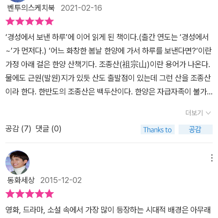
외람되지만 우리는 여주인 몰래 슬쩍 맛을 본다. 북어무침은 맵지 않
벤투의스케치북
2021-02-16
다. 대구전은 기름을 많이 두르지 않고 지져서 담백하다. …(중략) …
아침부터 왜 이렇게 상을 거하게 차렸을까? 조선 시대 사람들은 하루
‘경성에서 보낸 하루’에 이어 읽게 된 책이다.(출간 연도는 ‘경성에서
에 두 끼를 먹고 살았다. 농사일을 많이 하는 여름철에만 한 끼를 더
~’가 먼저다.) ‘어느 화창한 봄날 한양에 가서 하루를 보낸다면?‘이란
먹었다. 그래서 아침을 든든하게 먹는 게 버릇이 된 것이다. - 60쪽,
가정 아래 걸은 한양 산책기다. 조종산(祖宗山)이란 용어가 나온다.
'천하 대식가, 조선 사람의 아침 밥상'에서 200년의 시간을 넘어, 한
물에도 근원(발원)지가 있듯 산도 출발점이 있는데 그런 산을 조종산
양에서 서울을 재발견하다! 조선 왕조의 도읍지 한양은 어느 도시와
이라 한다. 한반도의 조종산은 백두산이다. 한양은 자급자족이 불가
비교했을 때 그 역사를 쉽게 이해할 수 있을까? 중국의 베이징? 일본
능한 도시다. 한양 도성 안에는 원칙적으로 경작이 금지되어 있기 때
더보기
의 교토? 아니다! 한양은 지금의‘서울’과 비교하는 것이 가장 빨리 이
문이다. 그래서 한양 사람들은 날마다 필요한 먹을거리, 생활용품 등
공감 (
7
)
댓글 (0)
해할 수 있는 지름길이다. 1700년대, 문화적으로 전성기를 맞은 조
을 도성 밖에서 들여왔다. 북과 징으로 시간을 알리는 것을 보자. 5경
선의 도읍인 한양은 지금의 서울과 여러모로 비슷하다. 꾸역꾸역 사
3점을 예로 들자. 5경은 새벽 3시 - 5시다. 북을 다섯 번 치고 징을
람들이 몰려드는 모양새며, 외부에서 물자를 블랙홀처럼 빨아들이는
세 번 친다.(이것을 다섯 번 되풀이한다.. 경; 更, 점; 點. 경의 아래 단
메뉴
소비 도시라는 점이며, 교육 여건에 있어서 특혜를 받는 수도라는 이
위인 점은 1경을 5등분한 것이다.) 흥미로운 대목이 나온다. 양반 여
동화세상
2015-12-02
점 등 한양과 서울은 마치 쌍둥이 같아 보이기까지 한다. 게다가 한양
성을 보호하기 위해 이름을 부르지 않고 누구의 처, 애미 등으로 부르
에 설치된 사부 학당에 다니며 성균관에 들어가기 위해 열심히《소학》
는 것이다. 실제로 역모에 가담한 집안 여성이 노비가 될 경우 이름을
영화, 드라마, 소설 속에서 가장 많이 등장하는 시대적 배경은 아무래
을 외우는 학당 유생들에게서 현재 우리나라 중2의 모습이 겹쳐 보이
밝히는 것으로 보아 완전히 핑계는 아닌 듯 하다는 말이다. 양반가는