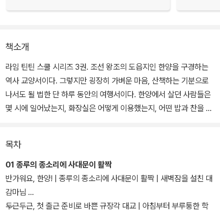
책소개
라임 틴틴 스쿨 시리즈 3권. 조선 왕조의 도읍지인 한양을 구경하는
역사 교양서이다. 그렇지만 굉장히 가벼운 마음, 산책하는 기분으로
나서도 될 법한 단 하루 동안의 여행서이다. 한양에서 살던 사람들은
몇 시에 일어났는지, 화장실은 어떻게 이용했는지, 어떤 밥과 찬을 차
려먹었는지, 여자들은 어떻게 화장을 했는지, 술은 어디서 마셨는지
등 우리가 여행을 갈 때 가장 먼저 떠오르는 호기심을 충족시켜 주는
목차
실용 여행서인 것이다.
01 종루의 종소리에 사대문이 활짝
물론 한양 여행이 당시의 생활상을 찾아 단지 저잣거리와 기방만 구
반가워요, 한양! | 종루의 종소리에 사대문이 활짝 | 새벽잠을 설친 대
경하다가 끝날 수는 없다. 왜 그런 생활을 했는지 논리적으로 따지다
감마님
보면, 그 시대의 정치.경제.사회와 만날 수밖에 없다. 이런 이유를 찾
두근두근, 첫 출근 준비로 바쁜 규장각 대교 | 아침부터 부루퉁한 학
아 잠깐 창덕궁이나 성균관, 남대문 같은 여행 명소에 들러서 설명을
당 유생