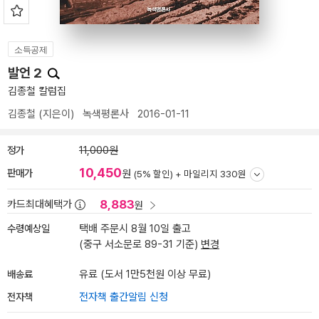
소득공제
발언 2
김종철 칼럼집
김종철
(지은이)
녹색평론사
2016-01-11
정가
11,000원
10,450
판매가
원
(5% 할인) +
마일리지 330원
8,883
카드최대혜택가
원
수령예상일
택배 주문시 8월 10일 출고
(중구 서소문로 89-31 기준)
변경
배송료
유료 (도서 1만5천원 이상 무료)
전자책
전자책 출간알림 신청