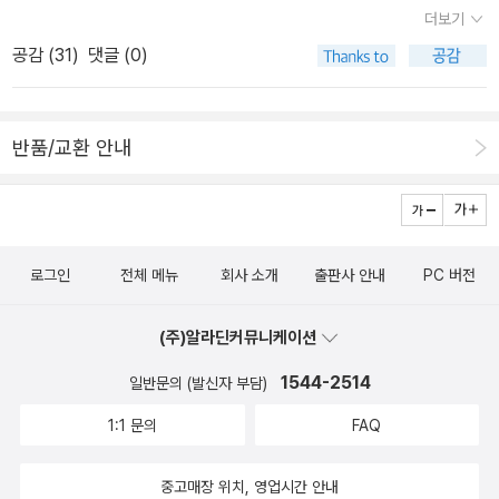
물레>(녹색평론사, 2010)은 1999년에 나온 책의 개정판이었다).
들〉로 걸어가는데, 어디 놀러가는 사람들이 꽤 붐빕니다. 나중에 알고
가져올 수 있다.”(140~141쪽) “인간이란 그저 ‘안락’과 ‘안전’을 목
더보기
가장 대표적인 생태주의 운동가이자 사상가이기도 한 저자의 한결
보니 ‘싸이 흠뻑쇼’를 부산에서 벌인다더군요. 어제는 서울에서 ‘싸이
적으로 살아가는 존재가 아니라는 것이다. 인간은 누구라도 최소한
공감 (
31
)
댓글 (0)
같은 주장을 한 자리에 모아서 읽을 수 있겠다. “현재의 경제위기는
잔치’를 했다지요. 나라 한켠에서는 물벼락으로 목숨과 집과 논밭을
배부른 돼지가 아니라 인간다운 인간으로서 삶을 영위할 권리가 있
생산력 부족이 아니라 오히려 과잉생산으로 인한 위기이다. 그리고
잃은 사람이 우는데, 나라 다른켠에서는 ‘물장난’으로 시끌벅적합니
다. 인간다운 인간의 존립을 위해서는 인간에게 ‘고요히 사색할 수 있
부의 집중, 사회적 격차, 구매력 부족이 이 위기를 초래한 주요 요인이
다. 아무래도 두 갈래 사이에 서로 미움씨앗을 심는 불수렁 같습니다.
는’ 능력과 장소를 허용하는 문화가 살아 있어야 하고, 정치도 마땅히
반품/교환 안내
라고 할 수 있다. 그렇다면 이 상황에서 가장 필요한 것은 더 많은 경
‘내가 쉬’더라도 ‘숱한 이웃은 못 쉬거나 그저 내내 일하’는 줄 살펴야
그 방향으로 겨냥되어 있어야 한다.”(157~158쪽) “지금 우리가 고
제가 아니라 더 많은 민주주의라고 생각해야 옳다.” 작가이자 저널리
지 싶어요. 푸른별은 들풀이 어울리는 들녘처럼 푸르게 어깨동무하
통스러운 것은 우리의 생활수준이 낮기 때문이 아니다. 오히려 그동
스트 고종석 선집도 에세이를 모은 <사소한 것들의 거룩함>(알마, 2
기에 아름답습니다. 파란별은 파란하늘을 고루 머금는 멧숲처럼 파랗
안 ‘가난’을 저주하고 증오하면서 우리사회 전체가 일념으로 추구해
016)을 끝으로 일단락되었다. 소설집 <플루트의 골짜기>(알마, 201
게 하늘빛으로 물들며 손잡기에 사랑스럽습니다. 철없는 나라지기에
온 것이 결국은 공허한 물질적 안락이었다는 데 핵심적 비극이 있다
로그인
전체 메뉴
회사 소개
출판사 안내
PC 버전
3)을 필두로 지난해 출간된 <언어의 무지개>, <정치의 무늬><문학
벼슬꾼이 넘치더라도 우리부터 눈뜰 노릇입니다. 저녁나절에 〈책과
고 할 수 있다. 그렇게 하다가 우리는 뜻밖에도 우리의 삶이 전혀 안락
이라는 놀이>를 포함해 모두 다섯 권이다(작녀에는 언어학 강의록 <
아이들〉 깃새지기(상주작가) 이야기꽃(프로그램)으로 ‘내가 쓰는 내
하지 않을 뿐 아니라 우리 자신의 인간다운 삶의 근본 기반이 망실돼
(주)알라딘커뮤니케이션
불순한 언어가 아름답다>(로고폴리스, 2015)도 따로 나왔다). 절필
사전’ 모임을 꾸립니다. 오늘은 ‘밥’하고 ‘집’ 두 낱말로 “내가 이제껏
버렸음도 발견하고 말았다.”(158쪽) “가장 우려스러운 것은 국가권
선언을 번복하지 않는다면, (<고종석의 문장> 같은 강의록을 제외하
1544-2514
일반문의 (발신자 부담)
누린 삶으로 우리 하루를 손수 가다듬어서 조촐히 살림풀이를 하는
력에 의한 이런 거짓말이 끝없이 되풀이되는 상황이다. … 지금처럼
면) 우리가 읽을 수 있는 고종석의 모든 것이라고 해야겠다. <사소
길”을 여밉니다. 밥이란 받아들여서 바꾸는 빛입니다. 집이란 살림을
거짓말을 반복한다면 재앙은 필연적이다. 거짓말이 일상화된 정치가
1:1 문의
FAQ
한 것들의 거룩함>에 수록된 에세이들은 주로 <사랑의 말, 말들의 사
짓는 곳입니다. 해바람비를 다 다른 결로 받아안기에 밥입니다. 둥지
끝없이 계속되면 사람들은 아무것도 믿지 못하고, 결국 온 나라에 ‘니
랑>, <도시의 기억>, <고종석의 여자들>에서 가려뽑은 것들이다. 이
를 짓는 새처럼, 밥과 옷과 집을 기쁘게 지어서 아이들하고 나눌 뿐 아
힐리즘’만 만연하게 될 것이다. 그런 무서운 상황으로 우리는 빠르게
중고매장 위치, 영업시간 안내