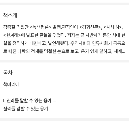
책소개
김종철 격월간 <녹색평론> 발행.편집인이 <경향신문>, <시사IN>,
<한겨레>에 발표한 글들을 엮었다. 저자는 근 사반세기 동안 시대 현
실을 정직하게 대면하고, 발언해왔다. 우리사회와 인류사회가 공통으
로 빠진 나락의 정체를 명철한 눈으로 보고, 용기 있게 말하고, 세계
곳곳에서 일어나고 있는 근본적 변화의 움직임을 소개해온 저자의 핵
심 메시지를 포착할 수 있다.
목차
책머리에
Ⅰ. 진리를 말할 수 있는 용기
진리를 말할 수 있는 용기