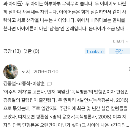
과 아이들〉 두 아이는 하루하루 무럭무럭 큽니다. 두 어버이도 나란
이라는 것을 아직도 세계의 다수 권력엘리트들은 이해하지 못하고 있
히 날마다 새록새록 자랍니다. 아이어른은 함께 살림하면서 같이 사
다.”(49쪽) “실제로 장구한 세월 동안 풀뿌리 민중이 생존을 영위하
랑하고 서로 생각을 나누는 사이입니다. 위에서 내려다보는 말씨를
며 삶을 향유해온 주된 방식은 국가의 틀도, 시장의 논리도 아니었다.
쓴다면 아이어른이 아닌 ‘남·놈’인 굴레입니다. 몸나이가 조금 많대서
… 중요한 것은 역시 공동체이다. 아무리 가난해도 공동체가 살아 있
말을 놓는 누구나 철이 안 든 하루를 보낸다고 느껴요. 몸나이가 아닌
는 한, 사람이 외로이 굶주려 죽는 사태는 일어나지 않는다. 왜냐하면
더보기
철나이를 헤아릴 적에는 누구한테도 함부로 말을 못 놓습니다. 둘레
공동체란 화폐의 원리가 아니라 증여의 원리에 의해 유지되는 생의
공감 (
13
)
댓글 (0)
에서 숱한 사람들은 어제부터 쉼날인 듯싶습니다. 그렇지만 시골사람
공간이기 때문이다.”(55쪽) “이렇게 ‘물구나무선’ 세계에 오랫동안
한테는 ‘한해내내 + 이레내내’ 일날이자 일철입니다. 아무리 한겨울
길들여지다 보면 많은 사람들은 체념과 냉소주의에 함몰되기 쉽다. …
이어도 푸나무는 꿈을 그리면서 자랍니다. 아이를 낳아 돌보는 모든
아무리 애써봤자 세상은 바뀌지 않는다는 체념과 냉소주의 때문일 것
로쟈
2016-01-10
메뉴
어버이는 쉼날이 따로 없이 한결같이 일하고 살림하며 사랑합니다.
이다. 그러나 주의해야 할 것은 그러한 체념과 냉소주의보다 더 나쁜
김종철-고종석-이상훈
고흥에서 부산으로 달리는 시외버스를 모는 일꾼도 ‘쉼날 아닌 일
것이 있다는 점이다. 분노와 슬픔이 깊어지면 자기도 모르게 ‘괴물’이
'이주의 저자'를 고른다. 먼저 격월간 '녹색평론'의 발행인이자 편집인
날’입니다. 우리는 쉼날을 너무 자주 누린다고 느낍니다. ‘나흘일(주
될 수 있다는 사실이 그것이다.”(102~103쪽) 왜소한 정치, 상상력의
김종철의 칼럼집이 출간됐다. 두 권짜리 <발언>(녹색평론사, 2016)
4일노동)’은 누구한테 이바지할까요? 벼슬꾼(공무원)은 쉼날을 반길
빈곤 “권력은 원래 자기보다 더 큰 힘에 의해서 도전을 받지 않는 한,
으로 묶였는데, 주로 일간지와 주간지에 최근 몇 년간 실은 칼럼들을
는지 모르나, 온나라 숱한 일꾼은 “남들이 쉴 적에 고스란히 일하는
꿈쩍도 하지 않는 속성을 가지고 있다. 민중에게 권력이 양보를 하는
모았다. 따져보면 평론집 <땅의 옹호>(녹색평론사, 2008) 이후 저
하루”입니다. 늦여름볕과 늦여름빛이 싱그럽고, 부산에서도 풀벌레
것은, 양보하지 않고는 더 이상 버틸 수 없을 때뿐이다. … 철저한 비
자의 단독 단행본은 오랜만이 아닌가 싶다(그 사이에 나온 <간디의
노래에 매미노래를 듣습니다. 오늘은 사직나루에 내려서 〈책과 아이
협력, 불복종운동만이 민주적 권력의 탄생과 진정한 정치의 쇄신을