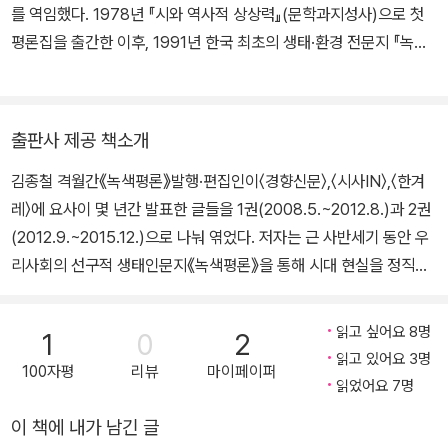
를 역임했다. 1978년 『시와 역사적 상상력』(문학과지성사)으로 첫
더 인간적이고 지속가능한 사회를 어떻게 만들어낼 것인가 하는 것이
평론집을 출간한 이후, 1991년 한국 최초의 생태·환경 전문지 『녹색
다. 그 문제를 안고 이 암울한 시대를 비통한 심정으로 견뎌내고 있는
평론』을 창간하여 생태적 감수성과 지역성, 반산업주의 사상을 국내
사람들에게 무엇보다 필요한 것은 정신적 교감의 공동체일 것이다.
에 알리는 데 헌신했다. 주요 저서로 『시와 역사적 상상력』, 『간디의
실은 이 변변찮은 책을 펴내는 궁극적인 이유도 그러한 교감의 공동
물레』, 『땅의 옹호』, 『대지의 상상력』 등이 있고, 옮긴 책으로 『경제성
체에 대한 그리움 때문이다.
출판사 제공 책소개
장이 안되면 우리는 풍요롭지 못할 것인가』(공역), 『정의의 길로 비틀
－ 머리말 중에서
김종철 격월간《녹색평론》발행·편집인이〈경향신문〉,〈시사IN〉,〈한겨
거리며 가다』 등이 있다. 2020년 타계했다.
레〉에 요사이 몇 년간 발표한 글들을 1권(2008.5.~2012.8.)과 2권
(2012.9.~2015.12.)으로 나눠 엮었다. 저자는 근 사반세기 동안 우
리사회의 선구적 생태인문지《녹색평론》을 통해 시대 현실을 정직하
게 대면하고, 발언해왔다. 독자는 일간지 칼럼이라는 제약 때문에 차
근하고 자세한 기술이 못될 것이라는 기우는 버려도 좋다. 우리사회
읽고 싶어요 8명
1
0
2
와 인류사회가 공통으로 빠진 나락의 정체를 명철한 눈으로 보고, 용
읽고 있어요 3명
100자평
리뷰
마이페이퍼
기 있게 말하고, 세계 곳곳에서 일어나고 있는 근본적 변화의 움직임
읽었어요 7명
을 소개해온《녹색평론》발행인의 핵심 메시지는 여기 묶은 글들을 통
이 책에 내가 남긴 글
해 충분히 포착할 수 있다. “폭력의 논리에 중독된 인간들이 오늘날