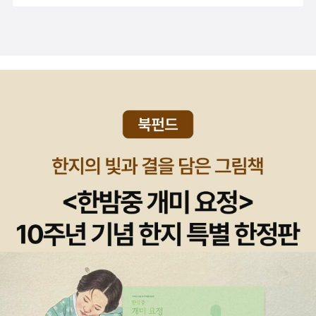
미 한번은 읽었던 글들이지만, 선집본으로 다시 읽는 것도 독자의 권
니라 즐겁게 물려주는 터전이기에 집입니다. 푸른별은 푸른밥을 누구
들어가고 있다.”(284쪽) 기본소득이라는 희망 “물질적 혜택의 불균
리다. 드물게도 전쟁사를 전공한 한국사 연구자 이상훈의 새 책도
한테나 베풉니다. 파란별은 파란집을 누구한테나 내줘요.ㅍㄹㄴ《고
등 분배라는 이 결함은 불평등 구조를 전제로 하지 않고는 유지될 수
출간되었다. <신라는 어떻게 살아남았는가>(푸른역사, 2015) <전
양이는 언제나 고양이였다》(얄바츄 우랄 글·페리둔 오랄 그림/강경민
없는 자본주의시스템 자체의 내재적 원리에 의한 것이라고 할 수 있
략전술의 한국사>(푸른역사, 2014)에 뒤이은 것인데, 저자의 박사
옮김, 책공장더불어, 2019.10.25.)#Mirname #FeridunOral #Yal
다. 어떤 연구자에 의하면, 자본주의문명이 시작된 이래 지금까지 실
학위논문을 단행본으로 펴낸 <나당전쟁 연구>(주류성, 2012)까지
vacUral《토끼》(토끼와 살다 편집부/서유진 옮김, 책공장더불어, 20
제로 이 문명의 수혜자는 인류 전체의 15퍼센트를 넘어본 적이 없다.
포함해서 이번이 세번째 책이다. 이번에 나온 책은 제목이 곧 질문이
17.10.13.첫/2021.8.23.4벌)《히로시마의 그늘》(윌프레드 버체트/
나머지 다수는 늘 소수의 안락과 행복을 위한 제물이 되어왔다는 것
고 그에 답하려는 시도다. 이 책은 고구려와 백제의 틈바구니 속에서
표완수 옮김, 창작과비평사, 1995.11.7.)#WlfredBurchett #Shad
이다.”(124~125쪽) “사회구성원 전원에게 아무 조건 없이 기초생활
최후의 승자가 된 신라의 이야기다. <전략전술의 한국사>, <나당전
owsofHiroshima《발언 2》(김종철, 녹색평론사, 2016.1.11.)《전쟁
비를 지급하는 이 방안은, 기왕의 시장논리를 존중하면서, 대다수 민
쟁 연구> 등의 저서에서 확인할 수 있듯 그동안 전쟁사 연구에 매진
하지 않아》(다니카와 슌타로 글·에가시라 미치코 그림/김숙 옮김, 북
중에게 그들의 잃어버린 생존 기반, 즉 ‘공유지’를 되돌려주고 ‘도덕경
해온 저자 이상훈은 이 책에서 '신라는 과연 어떻게 살아남을 수 있었
뱅크, 2015.12.24.)#江頭路子 #たにかわしゅんたろう #せんそ
제’를 복원할 수 있는 가장 효과적이고 간단한 방법이 될 것이기 때문
을까?'라는 의문에 답하기 위해 여러 가지 사례를 정리한다. 지도자의
うしない (싸우지 않아)《버려진 조선의 처녀들·훈 할머니》(정신대할
이다.”(126쪽) 깊은 민주주의가 세상을 살린다 “과연 오늘날 선거라
리더십과 전략전술, 시대 배경과 정치 상황, 위기 대처와 극복 방법,
머니와함께하는시민모임 엮음, 아름다운사람들, 2004.2.24.)《호
는 것이 정말 ‘자유롭고 공정한’ 선거라고 할 수 있는가? 불행하게도,
전투와 전쟁 방식 등을 살피면서 신라의 힘을 찾는다.신라가 일종의
튼》(닥터 수스/김서정 옮김, 대교출판, 2008.4.25.)#DrSeuss #H
우리는 지금 선거라는 것이 사실상 기득권세력의 영구 집권을 가능케
병영국가였다는 것이 저자의 결론인데, 흥미로운 시각과 사실들을 담
ortonHearsaWho #Horton《우체부 곰》(피브 워딩턴·셀비 워딩
하는 한낱 형식적인 메커니즘일 뿐이라는 것을 너무도 잘 알고 있
고 있어서 역사서 독자들의 구미가 당길 만하다. 그러고 보면, 통사를
턴/김세희 옮김, 비룡소, 2002.1.28.)#TeddyBearPostman #Ph
다.”(186~187쪽) “오늘날 ‘민주정치’가 쇠퇴하고 있는 근본원인은
제외하고 삼국시대나 삼국통일을 따로 다룬 성인용 교양서가 얼른 떠
oebeWorthington #SelbyWorthington글 : 숲노래·파란놀(최종
무엇인가. 말할 것도 없이, 대의제 정치가 공공선이 아니라 자본과 기