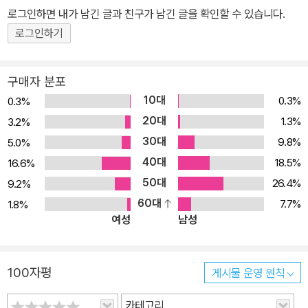
이 세계의 권력을 장악하고 있다고 해서 그들이 가자는 대로 우리가
로그인하면 내가 남긴 글과 친구가 남긴 글을 확인할 수 있습니다.
계속 따라가는 어리석음을 이제는 더 되풀이할 수 없다. 우리는 더 많
로그인하기
은 촛불을 더 높이 들 필요가 있다.”(1권 31쪽) 지금 한국사회를 포함
한 인류사회는 기후변화, 환경위기, 석유, 물 등 각종 자원의 부족, 광
구매자 분포
범위한 농경지 축소 및 사막화, 근대 금융통화제도의 실패, 빈부격차
10대
0.3%
0.3%
심화, 치솟는 실업률과 범죄율, 급증하는 전쟁·환경 난민 등 전대미문
20대
1.3%
3.2%
의 복합적 위기에 봉착해 쩔쩔매고 있다. 그런데 이 위기상황은 유한
30대
9.8%
5.0%
한 지구상에서 무한한 진보를 추구하는 맹목적인 성장논리가 초래한
40대
필연적 결과이다. 자연과 사회적 약자를 끊임없이 파괴하고 희생시키
18.5%
16.6%
지 않고서는 한순간도 지탱할 수 없는 비인간적인 시스템 ― 현대문
50대
26.4%
9.2%
명의 본질이 명백하게 드러나고 있는 지금, 우리에게 가장 절박한 과
60대
7.7%
1.8%
여성
남성
제는 조금이라도 더 인간적이고 지속가능한 사회를 어떻게 만들어낼
것인가 하는 것이다. 문제는 오늘날의 지배적인 정치시스템, 즉 대의
제 정당정치는 단기적, 착취적인 이익추구의 논리에 매달려 장기적
100자평
게시물 운영 원칙
비전이나 공생의 윤리는 설 자리가 없다는 점이다. 이 체제를 지배하
고 있는 기득권자, 권력엘리트들이 현 질서의 근본적 변화를 바랄 리
카테고리