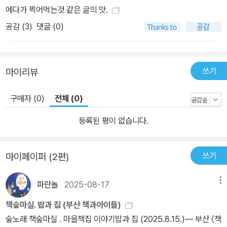
한 존재이다. 설령 그 기술의 궁극적 결과가 세계의 파괴일지라도 단
에다가 찍어먹는것 같은 글의 맛.
기적인 이익에 골몰한 눈에는 그런 게 보이지 않는다. 예컨대 핵폐기
공감 (
3
)
댓글 (0)
물 처리와 같은 것은 자신들이 걱정할 문제가 아니다. 이게 원전을 옹
호·지지하는 자들의 근본적인 정신구조라고 할 수 있다. 사실상 오늘
날 이들이 지배하고 있는 정치와 경제, 법질성 전체가 ‘조직화된 무책
쓰기
마이리뷰
임의 체계’가 된 것은 이 때문이다.”(43쪽) “분명한 것은 지금 우리가
직면한 시련과 고통은 결코 더 많은 경제발전으로 해결될 문제가 아
구매자 (0)
전체 (0)
니라는 것이다. 경제위기를 극복하기 위해서도 가장 필요한 것은 민
주주의에의 확고한 신념과 그 실천이다. 경제위기를 계속해서 성장논
등록된 평이 없습니다.
리로 대응하려 한다면, 그 결과는 강화된 파시즘체제로 나타날 것이
다.”(48쪽) 변화냐 자멸이냐 “오늘의 이 위기상황은 유한한 지구상
쓰기
마이페이퍼 (2편)
에서 무한한 진보의 추구라는 맹목적인 성장논리가 초래한 필연적인
결과이다. 제아무리 뛰어난 기술적 재간이 있다 하더라도 인간의 삶
파란놀
2025-08-17
메뉴
이 근본적으로 지구가 제공하는 한정된 자원과 생태적 조건을 벗어나
책숲마실. 밥과 집 (부산 책과아이들)
서 영위될 수 없음은 자명하다. 이 근본적 제약을 받아들이지 않고, 계
숲노래 책숲마실 . 마을책집 이야기밥과 집 (2025.8.15.)― 부산 〈책
속해서 성장이라는 주문을 무작정 외며 위기를 돌파하려 해봤자 헛일