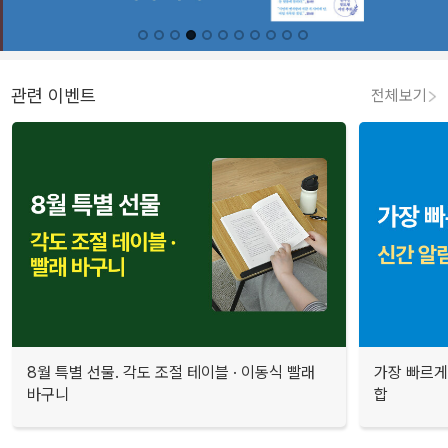
관련 이벤트
전체보기
8월 특별 선물. 각도 조절 테이블 · 이동식 빨래
가장 빠르게
바구니
합