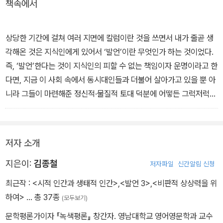
책속에서
상당한 기간에 걸쳐 여러 지면에 칼럼이란 것을 쓰면서 내가 줄곧 생
각해온 것은 지식인에게 있어서 ‘발언’이란 무엇인가 하는 것이었다.
즉, ‘발언’한다는 것이 지식인의 피할 수 없는 책임이자 운명이라고 한
다면, 지금 이 사회 속에서 동시대인들과 더불어 살아가고 있을 뿐 아
니라 그들이 마련해준 정신적·물질적 토대 덕분에 어떻든 그럭저럭
지식인 행세를 하고 있는 나는 무엇에 관해서 어떻게 발언해야 하는
가, 그리고 그 발언은 무슨 사회적 의미가 있는가 하는 생각이 늘 뇌리
를 떠나지 않았다.
저자 소개
왜냐하면 ‘발언’을 위해서는 우선 세상 돌아가는 형편에 주목(‘경청’)
하는 게 전제돼야 하기 때문이다. 세상사에 대해서 끊임없이 귀를 열
지은이:
김종철
저자파일
신간알림 신청
어 경청한다는 것은 ‘발언’이 갖추고 있어야 할 기본적 윤리이다.
최근작 :
<시적 인간과 생태적 인간>
,
<발언 3>
,
<비판적 상상력을 위
지금 우리에게 가장 절박한 과제는, 말할 것도 없이, 자연과 사회적 약
하여>
… 총 37종
(모두보기)
자를 끊임없이 파괴하고 희생시키지 않고는 한순간도 지탱할 수 없는
문학평론가이자 『녹색평론』 창간자. 영남대학교 영어영문학과 교수
이 비인간적인 시스템을 어떻게 벗어날 것이며, 그리하여 조금이라도