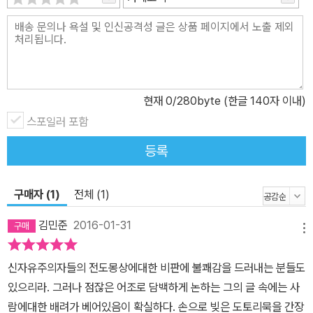
도 만무하다. 따라서 사회적 정의는 물론이고 생태적 정의를 위해서
도, 인류의 지속적인 생존 가능성을 보장하기 위해서 풀뿌리 차원의
연대와 자치·자립 능력의 회복, 기성 체제에 대한 비협력과 불복종, 보
이콧, 직접민주주의의 확립보다 더 긴요한 일이 없다. “암울한 시대를
비통한 심정으로 견뎌내고 있는” 독자들이라면 이 책을 통해서 상투
현재
0
/280byte (한글 140자 이내)
적인 사고의 틀에서 벗어나, 예컨대 지역통화, 기본소득, 협화민주주
스포일러 포함
의, 숙의여론조사, 시민합의회의, 공동체평의회와 같은 세계 곳곳에
서 일어나고 있는, 인간다운 삶을 지키기 위한 실천의 구체적 사례들
등록
을 접하면서 “교감의 공동체”를 선물 받는 기쁨을 누릴 수 있을 것이
다. 진리를 말할 수 있는 용기 “현재의 경제위기는 생산력 부족이 아
구매자 (1)
전체 (1)
니라 오히려 과잉생산으로 인한 위기이다. 그리고 부의 집중, 사회적
격차, 구매력 부족이 이 위기를 초래한 주요 요인이라고 할 수 있다.
김민준
2016-01-31
메뉴
그렇다면 이 상황에서 가장 필요한 것은 더 많은 경제가 아니라 더 많
은 민주주의라고 생각해야 옳다.”(37~38쪽) “근대국가는 자본주의
신자유주의자들의 전도몽상에대한 비판에 불쾌감을 드러내는 분들도
를 토대로 전개돼온 정치제체이다. 따라서 자본주의의 성장·확대에
있으리라. 그러나 점잖은 어조로 담백하게 논하는 그의 글 속에는 사
불가결한 기술혁신을 위한 테크놀로지는 자본과 국가 모두에게 요긴
람에대한 배려가 베어있음이 확실하다. 손으로 빚은 도토리묵을 간장