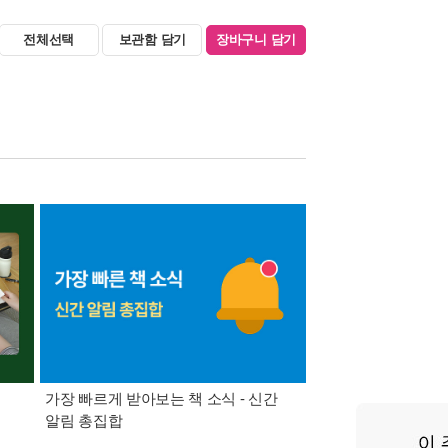
전체선택
보관함 담기
장바구니 담기
가장 빠르게 받아보는 책 소식 - 신간
경기컬처패스 1만원 
알림 총집합