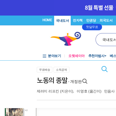
HOME
전자책
만권당
외국도서
국내도서
첫달무료
국내도
분야보기
오뒷세이아
추천마법사
베
무료배송
소득공제
노동의 종말
- 개정판
제러미 리프킨
(지은이),
이영호
(옮긴이)
민음사