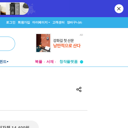
로그인
회원가입
마이페이지
고객센터
장바구니
(0)
투비컨티뉴드
펀드
북플
서재
창작플랫폼
투비컨티뉴드