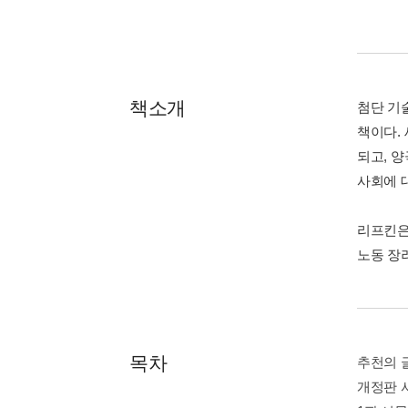
책소개
첨단 기
책이다.
되고, 
사회에 
리프킨은
노동 장
목차
추천의 
개정판 