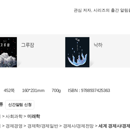
관심 저자, 시리즈의 출간 알
452쪽
160*231mm
700g
ISBN : 9788937425363
류
신간알림 신청
서
>
사회과학
>
미래학
서
>
경제경영
>
경제학/경제일반
>
경제사/경제전망
>
세계 경제사/경