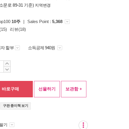
소문로 89-31 기준)
지역변경
op100
10주
|
Sales Point :
5,368
15)
리뷰(18)
자 할부
소득공제 940원
바로구매
선물하기
보관함 +
.
구판 종이책 보기
 팔기