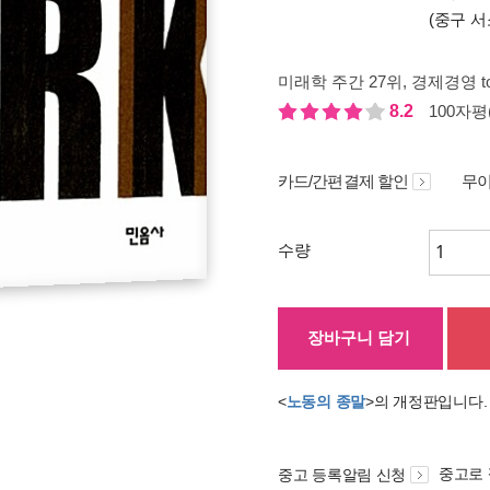
(중구 서
미래학 주간 27위
, 경제경영 t
8.2
100자평(
카드/간편결제 할인
무이
수량
장바구니 담기
<
노동의 종말
>의 개정판입니다
중고로
중고 등록알림 신청