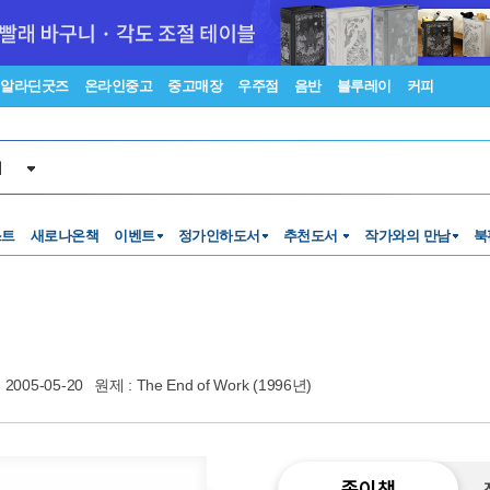
알라딘굿즈
온라인중고
중고매장
우주점
음반
블루레이
커피
서
스트
새로나온책
이벤트
정가인하도서
추천도서
작가와의 만남
북
2005-05-20
원제 : The End of Work (1996년)
종이책