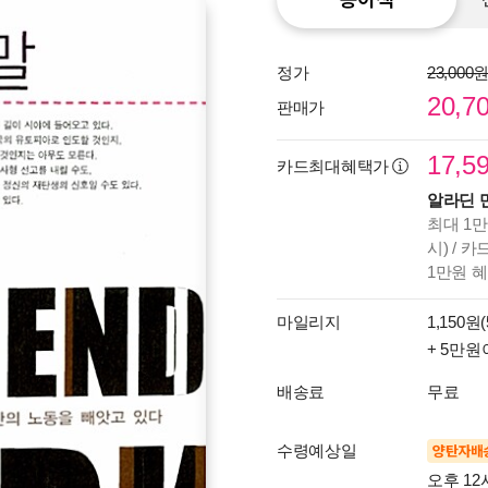
정가
23,000
20,7
판매가
17,5
카드최대혜택가
알라딘 
최대 1만
시) / 
1만원 
마일리지
1,150원(
+ 5만원
배송료
무료
수령예상일
양탄자배
오후 12