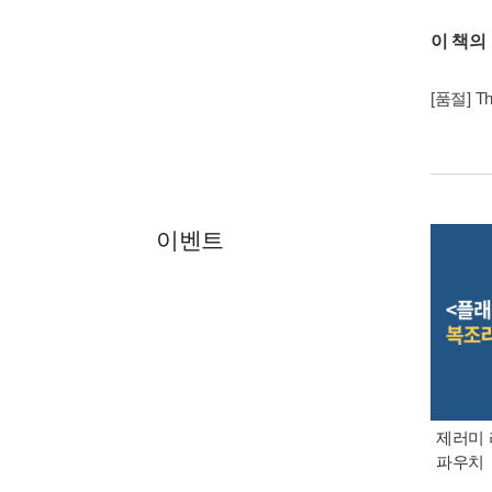
이 책의
[품절] Th
이벤트
제러미 
파우치