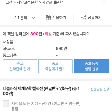
고전
>
서양고전문학
>
서양근대문학
선물하기
공유하기
이 책을 알라딘에
800
원 (
최상
기준)에 파시겠습니까?
새상품
-
eBook
990원
중고상품
-
중고
중고
중고 등록
알라딘에 팔기
회원에게 팔기
알림 신청
더클래식 세계문학 컬렉션 (한글판 + 영문판) (총 1
신간알림 신청
00권)
세상을 보는 지혜 - 전2권 (한글판 + 영문판)
품절