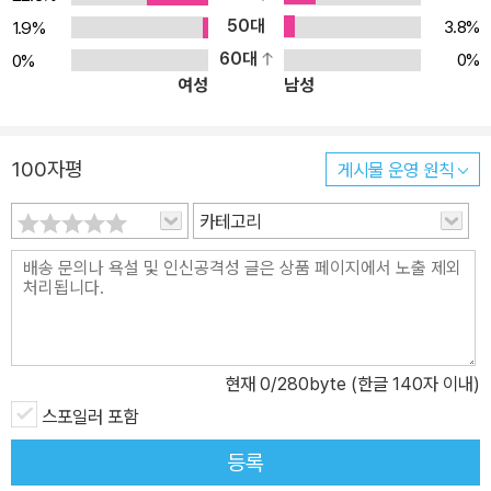
50대
한다. ▶ 대표작 줄거리 의류 영업사원인 주인공 그레고르 잠자는 자
3.8%
1.9%
고 일어났을 때 자신이 커다란 벌레로 변해 있음을 깨닫는다. 지금까
60대
0%
0%
여성
남성
지 부모님, 어린 여동생을 위해 노력을 아끼지 않았던 그레고르는 순
식간에 집안의 기둥에서 해충 수준으로 전락하고 만다. 본래 집안의
실질적인 가장은 그레고르였지만 병에 걸려 쇠약해서 일을 못하던 아
100자평
게시물 운영 원칙
버지는 다시금 건강한 모습으로 일자리를 얻고, 어머니와 여동생도
서서히 자신의 앞가림을 해나가기 시작한다. 가정의 골칫거리가 된
카테고리
그레고르는 자신의 방에 거의 감금되다시피 하게 된다. 그러다 음악
학교에 가고 싶어 했던 여동생의 바이올린 연주를 더 듣기 위해 방 밖
으로 나갔다가 징그러운 해충 취급을 받으며, 이 때문에 가족들은 하
숙을 하고 있던 신사 세 명의 항의를 받게 된다. 가족들의 공포와 괴로
움의 대상이 된 그레고르는 다음날 아침 벌레의 모습으로 죽은 채 발
현재
0
/280byte (한글 140자 이내)
견되고, 가족들은 홀가분한 마음으로 일을 하루 쉬고 바람을 쐬러 나
스포일러 포함
간다.
등록