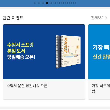
관련 이벤트
전체보기
수험서 분철 당일배송 오픈!
가장 빠르게
합