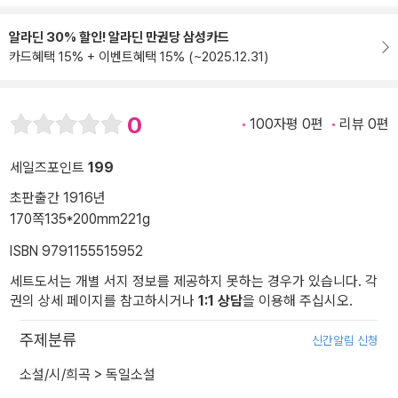
알라딘 30% 할인! 알라딘 만권당 삼성카드
카드혜택 15% + 이벤트혜택 15% (~2025.12.31)
0
100자평 0편
리뷰 0편
세일즈포인트
199
초판출간 1916년
170쪽
135*200mm
221g
ISBN 9791155515952
세트도서는 개별 서지 정보를 제공하지 못하는 경우가 있습니다. 각
권의 상세 페이지를 참고하시거나
1:1 상담
을 이용해 주십시오.
주제분류
신간알림 신청
소설/시/희곡
>
독일소설