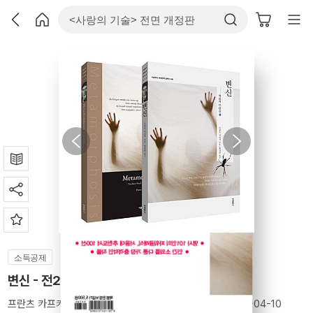
소득공제
변신 - 전2권 (한글판 + 영문판)
프란츠 카프카
(지은이),
한영란
(옮긴이)
더클래식
2015-04-10