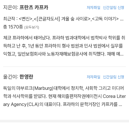
지은이:
프란츠 카프카
저자파일
신간알림 신청
최근작 :
<변신>
,
<[큰글자도서] 겨울 숲 사이로>
,
<고독 이야기>
…
총 1570종
(모두보기)
체코 프라하에서 태어났다. 프라하 법과대학에서 법학박사 학위를 취
득하고 난 후, 1년 동안 프라하의 형사 법원과 민사 법원에서 실무를
익혔고, 일반보험회사와 노동자재해보험공사에 취직했다. 재해 예방
부서의 중요하고 높은 지위에서 활동하면서 상사와 부하로부터 두루
높은 평가를 받았다. 직업과 문학적 소명 사이의 갈등 때문에 몹시 시
옮긴이:
한영란
저자파일
신간알림 신청
달리면서도 그는 시민적 직업의 요구를 회피해서는 결코 안 된다는
신념을 지켰다. 대학을 졸업한 직후 미완성 작품 〈시골의 결혼 준비〉
독일의 마부르크(Marburg)대학에서 정치학, 사회학 그리고 미디어
를 썼다. 1909년에 그는 잡지 〈히페리온〉에 이미 1904년과 1905년
학과 석사학위를 받았다. 현재 해외출판저작권에이전시 Corea Liter
에 쓰인 〈어느 투쟁의 기록〉에서 두 개의 대화를 발췌해서 출판했다.
ary Agency(CLA)의 대표이다. 프라하의 문학거장인 카프카를 좋
1910년에 그는 일기를 쓰기 시작했다. 일기는 그에게는 성찰의 형태
아하고 존경하는 한 사람으로서 카프카의 대표작 〈변신〉과 그 외 단편
일 뿐 아니라, 무엇보다도 문학적 창조물들, 즉 형상, 비유, 이야기의
들을 번역했다.
형태를 지닌 자기 해명과 자기 형성의 중요한 수단이었다. 1913년 단