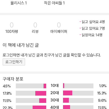
율리시스 1
작은 아씨들 1
숙제로 남겼다. 음울하면서도 현실적인 현대인들의 고민을 날카로운
시각으로 묘사한 걸작 모음 <변신>의 주인공이 벌레로 변해서 가족
들에게 외면당하고 버려지는 상황은 현실을 살아가는 우리들의 슬픈
읽고 싶어요 4명
0
0
0
자화상이 된다. 자신의 방을 벗어나지 못하고 있다가 방 밖으로 나가
읽고 있어요 7명
100자평
리뷰
마이페이퍼
려는 시도를 하는 장면은 가족 구성원의 역할을 유지하고 싶어하는
읽었어요 14명
몸부림이다. 하지만 가족들은 흉측한 해충으로 변해서 아무런 도움이
이 책에 내가 남긴 글
되지 않는 그를 외면하고 결국 감금해버린다. 이 장면은 가족에게 실
질적인 도움이 되지 못하면 그저 짐덩이로 전락해 버리는 뼈아픈 현
로그인하면 내가 남긴 글과 친구가 남긴 글을 확인할 수 있습니다.
실을 냉정하게 반영한 것이다. 돌아오는 이득이 없으면 소통도 없다
로그인하기
는 가혹한 상황을 보여준다. 이렇듯 극단적인 가상 상황을 통해 현실
을 드러내는 대표작 <변신>을 비롯해 아버지와의 다툼 때문에 결국
구매자 분포
주인공이 자살하는 <판결>, 무력한 의사가 마법처럼 말을 빌려 타고
10대
1.9%
4.5%
간 환자의 집에서 희한한 상황에 휘말리는 <시골 의사>, 아주 짧은
20대
15.3%
17.8%
단편인 <갑작스러운 산책> <옷> <원형극장의 관람석에서> 등 프란
30대
9.6%
11.5%
츠 카프카의 엄선된 단편 9가지가 담겼다. 무거운 환상을 보여주는
40대
11.5%
22.3%
카프카의 단편선이 우리가 살아온 길과 살아갈 길을 다시금 생각하게