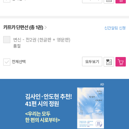
카프카 단편선 (총 1권)
신간알림 신청
변신 - 전2권 (한글판 + 영문판)
품절
전체선택
모두보기