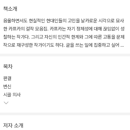
책소개
음울하면서도 현실적인 현대인들의 고민을 날카로운 시각으로 묘사
한 카프카의 걸작 모음집. 카프카는 자기 정체성에 대해 끊임없이 성
찰하는 작가다. 그리고 자신의 인간적 한계와 그에 따른 고통을 문제
작으로 재구성한 작가이기도 하다. 글을 쓰는 일에 집중하고 싶어 했
고 시간이 주어질 때마다 글쓰기에 몰입한 그였지만, 현실은 생계유
지를 위해 보험사에서 일하며 생활비를 벌어야만 하는 상황이었다.
목차
이 책의 대표작 '변신'의 등장인물들도 인간 존엄성보다는 돈을 우선
판결
시하며, 벌레로 변해서 일하지 못하게 된 주인공은 결국 버림받고 홀
변신
로 죽음을 맞이한다. 이 책에 실린 9편의 작품들에는 평생 아버지와
시골 의사
의 대립을 겪으며 작가의 길과 생활인의 길에서 방황했던 카프카 자
신의 고뇌가 녹아 있다.
저자 소개