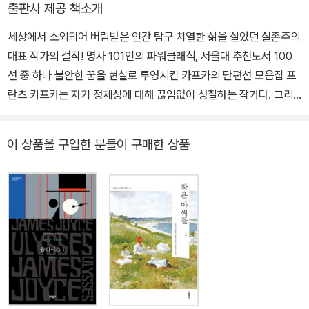
출판사 제공 책소개
편집 《관찰》을 출판했다. 1914년 장편소설 《실종자》를 집필했다. 1
912년단편소설 〈선고〉를 썼다. 그 직후 단편소설 〈변신〉을 창작했다.
세상에서 소외되어 버림받은 인간 탐구 치열한 삶을 살았던 실존주의
1914년 세계대전의 영향을 받아 〈유형지에서〉를 썼다. 거의 같은 시
대표 작가의 걸작! 명사 101인의 파워클래식, 서울대 추천도서 100
기에 장편소설 《소송》을 쓰기 시작했다. 1915년에는 1913년에 출판
선 중 하나 불안한 꿈을 현실로 투영시킨 카프카의 단편선 모음집 프
된 《화부》(장편소설 《실종자》의 첫 장)로 폰타네 상을 수상했다. 191
란츠 카프카는 자기 정체성에 대해 끊임없이 성찰하는 작가다. 그리
6년과 1917년 창작한 단편들을 모아 《시골 의사》라는 제목으로 출
고 자신의 인간적 한계와 그에 따른 고통을 문제작으로 재구성한 작
판했다. 1922년 ‘밀레나 위기’ 동안에 장편소설 《성》을 썼다. 《단식
가이기도 하다. 글을 쓰는 일에 집중하고 싶어 했고 시간이 주어질 때
이 상품을 구입한 분들이 구매한 상품
광대》라는 제목을 달고 네 개의 단편이 1924년에 출판되었다. 마지
마다 글쓰기에 몰입한 그였지만, 현실은 생계유지를 위해 보험사에서
막 단편소설 〈여가수 요제피네〉도 1924년에 집필했다. 카프카는 현
일하며 생활비를 벌어야만 하는 상황이었다. 이 책의 대표작 <변신>
실성의 결여, 흥미 추구, 공허함 등을 문학 작업의 위험 요소로 인식했
의 등장인물들도 인간 존엄성보다는 돈을 우선시하며, 벌레로 변해서
다. 그는 문학 작업의 목표를 대단히 높게 설정했다. 그에게 문학은
일하지 못하게 된 주인공은 결국 버림받고 홀로 죽음을 맞이한다. 이
‘예언자적 임무’를 지닌 것이다. 문학은 고차원의 관찰 형식이며, 우연
책에 실린 9편의 작품들에는 평생 아버지와의 대립을 겪으며 작가의
성을 법칙성으로 바꾸고, 진리를 인식하는 데 봉사하는, 일종의 ‘기도
길과 생활인의 길에서 방황했던 카프카 자신의 고뇌가 녹아 있다. 결
형식’이다.
국 그는 독자들에게 태어나자마자 주어진 사회라는 테두리 안에서 적
응하면서 본래의 자신을 잃어버리고 살아가느냐, 아니면 그것을 부정
하면서 자신의 꿈에 도전하면서 살아가느냐에 대한 끊임없는 고민을