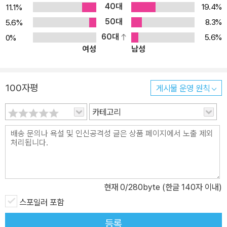
으면서도 그 안에는 칭의와 성화, 그리고 영화에 이르는 복음의 핵심
40대
19.4%
11.1%
진리가 깊이 있게 녹아 있습니다. 이러한 탁월한 가치 덕분에 1692년
50대
8.3%
5.6%
까지 영국에서만 10만 부 이상 인쇄되었고, 우리나라에는 1895년 제
60대
5.6%
0%
임스 게일(James S.Gale) 선교사를 통해 최초로 소개된 이후 지금
여성
남성
까지 120여 개국 언어로 번역되어 전 세계 그리스도인들의 필독서로
사랑받고 있습니다. 특히 한국교회에 「천로역정」에 담긴 신앙의 깊은
100자평
게시물 운영 원칙
통찰을 전해온 이동원 목사(지구촌교회 원로목사)는 이 책을 가리켜
‘성경 다음으로 그리스도인이 읽어야 할 인생의 지도’라고 고백하며,
카테고리
수십 년간 현대 성도들이 걸어가야 할 순례의 길을 제시해 왔습니다.
이 책은 이러한 영적 계보를 이어 청소년들이 사순절 40일 동안 진리
를 삶에 적용하도록 세심하게 구성되었습니다. 그리스도를 깊이 묵상
하는 이 절기에, 십자가의 은혜에 붙들린 이 땅의 십대 순례자들이 생
명으로 인도하는 좁은 길을 끝까지 완주하고 마침내 천국에 이르는
현재
0
/280byte (한글 140자 이내)
기쁨을 누리게 되기를 간절히 기도합니다.
스포일러 포함
등록