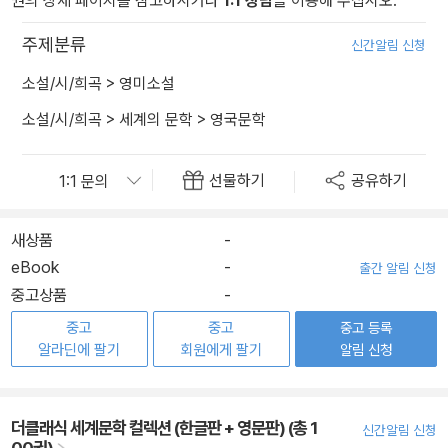
권의 상세 페이지를 참고하시거나
1:1 상담
을 이용해 주십시오.
주제분류
신간알림 신청
소설/시/희곡
>
영미소설
소설/시/희곡
>
세계의 문학
>
영국문학
선물하기
공유하기
새상품
-
eBook
-
출간 알림 신청
중고상품
-
중고
중고
중고 등록
알라딘에 팔기
회원에게 팔기
알림 신청
더클래식 세계문학 컬렉션 (한글판 + 영문판) (총 1
신간알림 신청
00권)