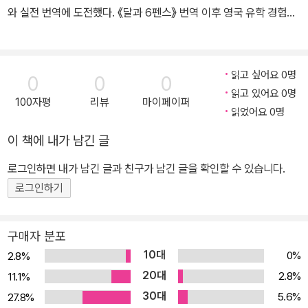
작하였습니다. 하지만 1660년 잉글랜드 국교회를 강요하던 찰스 2
와 실전 번역에 도전했다. 《달과 6펜스》 번역 이후 영국 유학 경험을
세의 핍박 아래 허가 없이 설교했다는 이유로 체포되었고, 설교를 중
바탕으로 원문에서 드러나는 특유의 문화·사회적 요소들을 최대한 살
단하라는 당국의 명령을 단호히 거절한 대가로 30대 초반의 젊은 나
려 낸 참신한 번역가라는 평가를 받았다. 현재 경희사이버대학교 한
이에 12년이라는 긴 세월을 감옥에 갇혀 지내게 되었습니다. 그러나
국어문화학과에 재학 중이며 왕성한 번역 활동을 하고 있다.
읽고 싶어요 0명
0
0
0
차디찬 감옥조차 그의 복음 전파를 향한 의지를 꺾을 수는 없었기에,
읽고 있어요 0명
100자평
리뷰
마이페이퍼
그는 고난의 자리에서도 집필을 멈추지 않고 「천로역정」과 같은 세계
읽었어요 0명
적인 명저들을 탄생시켰습니다. 석방 이후에도 최고의 작가이자 설교
이 책에 내가 남긴 글
가로 활동하며 수많은 영혼을 구원의 길로 인도하던 그는, 1688년 8
월 31일 사역 중에 얻은 폐렴으로 런던에서 숨을 거두며 순례의 여정
로그인하면 내가 남긴 글과 친구가 남긴 글을 확인할 수 있습니다.
을 마무리하였습니다. 이처럼 한 거룩한 설교자의 고난 속에서 탄생
로그인하기
한 「천로역정」(天路歷程, The Pilgrim’s Progress)은, 19세기 최
고의 설교가 찰스 스펄전(Charles H. Spurgeon)이 백 번 이상 탐
구매자 분포
독하며 “성경 다음으로 가장 귀한 책”이라 격찬한 기독교 문학의 영
10대
0%
2.8%
원한 고전입니다. 우화를 통해 주인공 ‘크리스천’이 멸망의 도시를 떠
20대
2.8%
나 천성으로 향하는 험난한 여정을 생생하게 그려낸 이 책은, 꿈의 형
11.1%
식을 빌린 생동감 넘치는 대화체로 구성되어 누구나 쉽게 읽을 수 있
30대
5.6%
27.8%