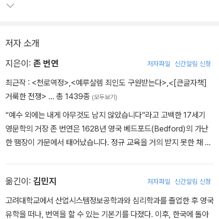
저자 소개
지은이:
존 번연
저자파일
신간알림 신청
최근작 :
<천로역정>
,
<예루살렘 죄인도 구원받는다>
,
<[큰글자책]
거룩한 전쟁>
… 총 1439종
(모두보기)
“예수 외에는 내게 아무것도 남지 않았습니다”라고 고백한 17세기
영문학의 거장 존 번연은 1628년 영국 베드포드(Bedford)의 가난
한 땜장이 가문에서 태어났습니다. 정규 교육을 거의 받지 못한 채 16
세에 어머니와 여동생을 잃는 상처를 겪으며 의회군 복무를 마친 그
는, 고향으로 돌아와 가업을 이어가던 중 20세에 믿음의 여인을 만나
옮긴이:
김민지
저자파일
신간알림 신청
결혼하며 인생의 커다란 전환점을 맞이합니다. 이때 아내가 가져온
두 권의 경건 서적을 통해 깊은 회심을 경험하고 1653년 세례를 받은
고려대학교에서 산업시스템정보공학과와 심리학과를 졸업한 후 영국
후, 복음의 열정에 사로잡힌 설교자로 거듭나 평신도 설교 사역을 시
유학을 떠나, 번역을 할 수 있는 기본기를 다졌다. 이후, 한국에 돌아