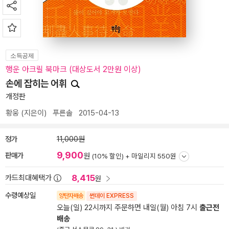
소득공제
행운 아크릴 북마크 (대상도서 2만원 이상)
손에 잡히는 어휘
개정판
황웅
(지은이)
푸른솔
2015-04-13
정가
11,000원
9,900
판매가
원
(10% 할인) +
마일리지 550원
8,415
카드최대혜택가
원
수령예상일
양탄자배송
썬데이 EXPRESS
오늘(일) 22시까지 주문하면 내일(월) 아침 7시
출근전
배송