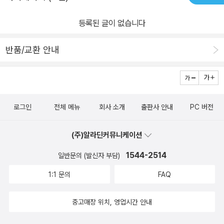
코너 박사는 경영 간부가 되기 위해 공부하고 있는 젊은 직장인 1만명
을 대상으로 어휘력 테스트를 실시했습니다. 결과는 놀라웠습니다. 5
등록된 글이 없습니다
년 뒤, 어휘력 테스트 상위 10%안에 들었던 사람들은 전원 간부가 된
반면, 하위 25%에 들었던 사람들 가운데 간부가 된 사람은 한 명도
반품/교환 안내
없었습니다. 오코너 박사는 이런 실험결과에 기초해 “성공하는 사람
들이 지니고 있는 공통적인 특징 가운데 하나가 그들은 정확한 어휘
를 사용하며 풍부한 어휘력을 지니고 있다는 사실”이라고 결론 내렸
습니다. 실제로 우리 주위에서도 풍부한 어휘력을 지닌 사람들은 인
로그인
전체 메뉴
회사 소개
출판사 안내
PC 버전
생을 풍요롭게 살며, 결국 성공 인생을 구가한다는 사실을 쉽게 볼 수
있습니다. 아직 늦지 않았습니다. 지금이라도 매일 어휘력을 높이는
(주)알라딘커뮤니케이션
훈련을 해야 합니다. 학생들 뿐 아니라 부모님들도 함께 [손에 잡히는
1544-2514
일반문의 (발신자 부담)
어휘]를 읽으십시오. 그리고 서로 문제를 내고 답을 풀어보십시오. 매
일 걷다보면 몸의 온도가 올라감에 따라 모르는 사이에 건강이 증진
1:1 문의
FAQ
되듯, [손에 잡히는 어휘]를 매일 들여다보면 자연스레 어휘력이 증가
되면서 학습능력이 고양되고 사회성이 높아지는 효과를 경험할 것입
중고매장 위치, 영업시간 안내
니다.