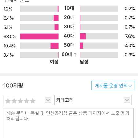
을 체크해야 합니다. 실제로 많은 시간을 공부하면서도 성적이 오르
10대
0.2%
1.2%
지 않는 학생이 있는가 하면, 적은 시간을 공부하고도 좋은 성적을 내
20대
0.7%
6.4%
는 학생이 있습니다. 두 학생의 차이는 독해력에 있습니다. 언어와 문
30대
0.7%
5.1%
자를 읽어서 이해하는 능력, 즉 독해력이 좋으면 높은 학습 성과를 낼
40대
수 있습니다. 독해력의 바탕은 무엇일까요? 바로 어휘력입니다. 일단
7.6%
63.0%
모르는 단어가 나오면 문장을 100% 독해하기란 불가능합니다. 어휘
50대
4.0%
10.4%
력을 높여야 독해력을 높일 수 있습니다. 시험에 꼭 필요한 필수 어휘
60대
0.3%
0.4%
여성
남성
1000가지 - 한자성어, 속담, 순우리말 및 관용구, 한자어 수록 이 책
은 어휘력 높이기의 길잡이입니다. 책 제목 그대로 ‘어휘가 손에 잡힐
수 있도록’ 만들어졌습니다. 고등학교 교과서와 수능 기출문제 분석
100자평
게시물 운영 원칙
을 토대로 학생들, 특히 고등학생들이 꼭 알아야할 필수 어휘 1000
개를 엄선, 수록하였습니다. 어원(語源)을 달아준 한자성어 200개
카테고리
와 뜻풀이와 용례를 달아준 한자성어 200개, 교과 수업과 기출문제
등에서 자주 사용되는 속담 200개를 간추렸습니다. 뜻이 뻔해 누구
나 알고 있는 속담은 생략했습니다. 순우리말 및 관용구 200개, 한자
어 200개, 도합 1000개의 필수 어휘를 용례와 함께 수록했습니다.