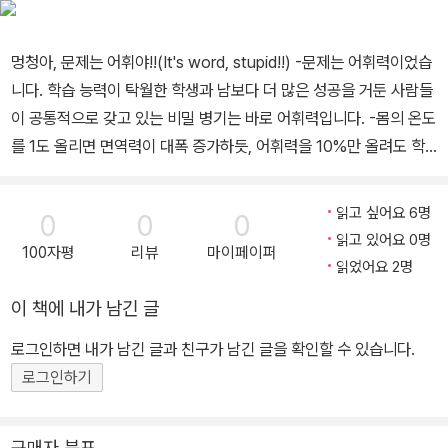
멍청아, 문제는 어휘야!!(It's word, stupid!!) -문제는 어휘력이었습
니다. 학습 능력이 탁월한 학생과 남보다 더 많은 성공을 거둔 사람들
이 공통적으로 갖고 있는 비밀 병기는 바로 어휘력입니다. -몸의 온도
를 1도 올리면 면역력이 대폭 증가하듯, 어휘력을 10%만 올려도 학
습능력이 쑥 올라갑니다. -편안하게 읽기만 해도 어휘력이 올라가는
기적의 책. 시험에 꼭 필요한 어휘가 머리에 쏙쏙 들어오는 책. 학습
읽고 싶어요 6명
0
0
0
성공을 넘어 인생 성공의 길라잡이가 되어 줄 보물 같은 책. -민족사
읽고 있어요 0명
100자평
리뷰
마이페이퍼
관고등학교 황웅 선생님이 지은 어휘력 높이기 길잡이. -1998년 초
읽었어요 2명
판이 나온 이래 수많은 학생들이 읽고 놀라운 성과를 경험했습니다.
이 책에 내가 남긴 글
그들은 알지만, 나는 모르는 것이 있을 수 있다는 사실을 인정해야 합
니다. 그들은 학습 부진으로 고민하는 당신을 보고 빙그레 웃으며 혼
로그인하면 내가 남긴 글과 친구가 남긴 글을 확인할 수 있습니다.
잣말을 하고 있을지도 모릅니다. “멍청아, 문제는 어휘야!!” 어휘력과
로그인하기
학습 성과는 불가분의 관계 “우리 아이는 하루 종일 책상에 붙어 있는
데 성적이 별로야”라고 한탄하는 학부모라면 반드시 자녀의 어휘력
구매자 분포