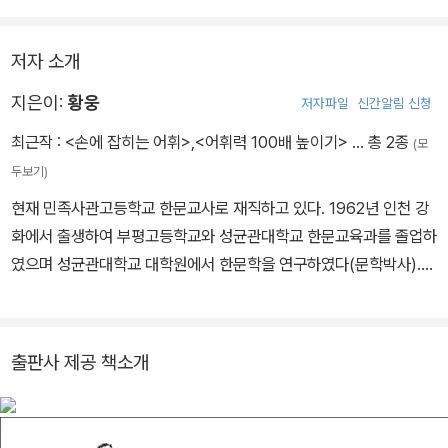
찾아볼 수 있다.
저자 소개
지은이:
황웅
저자파일
신간알림 신청
최근작 :
<손에 잡히는 어휘>
,
<어휘력 100배 높이기>
… 총 2종
(모
두보기)
현재 민족사관고등학교 한문교사로 재직하고 있다. 1962년 인천 강
화에서 출생하여 부평고등학교와 성균관대학교 한문교육과를 졸업하
였으며 성균관대학교 대학원에서 한문학을 연구하였다(문학박사).
경신고등학교 교사와 성균관대학교 강사를 역임하였다. 저서로는『어
휘력 100배 높이기』, 『손에 잡히는 어휘』, 『선생님이 풀어주는 한자
어 이야기(공저)』, 『클릭 고사성어(공저)』, 『한문 교과서(공저)』(지
출판사 제공 책소개
학사), 『금강예찬(역주)』이 있다. 박사학위논문으로 『삼국사기 열전
의 찬술 과정 연구』가 있다. 서울시 마포구 도화동 251-1 근신빌딩
별관 302호 E-mail: bookpark@chol.com