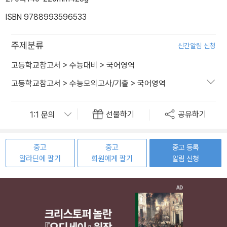
ISBN 9788993596533
주제분류
신간알림 신청
고등학교참고서
>
수능대비
>
국어영역
고등학교참고서
>
수능모의고사/기출
>
국어영역
선물하기
공유하기
중고
중고
중고 등록
알라딘에 팔기
회원에게 팔기
알림 신청