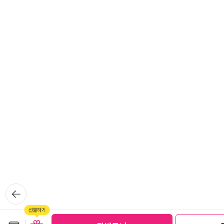
뒤로가
기
보관함담기
선물하기
선물하기