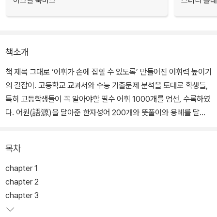
아크릴 북마크
스터디 플
책소개
책 제목 그대로 ‘어휘가 손에 잡힐 수 있도록’ 만들어진 어휘력 높이기
의 길잡이. 고등학교 교과서와 수능 기출문제 분석을 토대로 학생들,
특히 고등학생들이 꼭 알아야할 필수 어휘 1000개를 엄선, 수록하였
다. 어원(語源)을 달아준 한자성어 200개와 뜻풀이와 용례를 달아
준 한자성어 200개, 교과 수업과 기출문제 등에서 자주 사용되는 속
담 200개를 간추렸다.
목차
뜻이 뻔해 누구나 알고 있는 속담은 생략했다. 순우리말 및 관용구 2
chapter 1
00개, 한자어 200개, 도합 1000개의 필수 어휘를 용례와 함께 수록
chapter 2
했다. 또한 혼동하기 쉬운 한자말, 대립어, 반의어 등이 일목요연하게
chapter 3
정리되어 있다. 색인 작업이 잘 되어 있기 때문에 모르는 단어를 쉽게