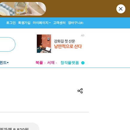
로그인
회원가입
마이페이지
고객센터
장바구니
(0)
투비컨티뉴드
펀드
북플
서재
창작플랫폼
투비컨티뉴드