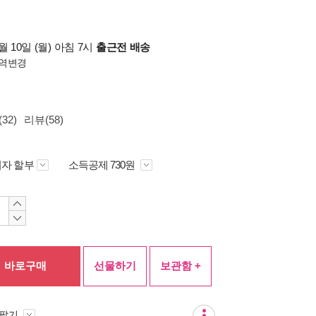
 10일 (월) 아침 7시
출근전 배송
역변경
32)
리뷰(58)
자 할부
소득공제 730원
바로구매
선물하기
보관함 +
 팔기