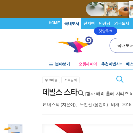
HOME
전자책
만권당
외국도서
국내도서
첫달무료
국내도
분야보기
오뒷세이아
추천마법사
베
무료배송
소득공제
데빌스 스타
형사 해리 홀레 시리즈 5
|
요 네스뵈
(지은이),
노진선
(옮긴이)
비채
2015-