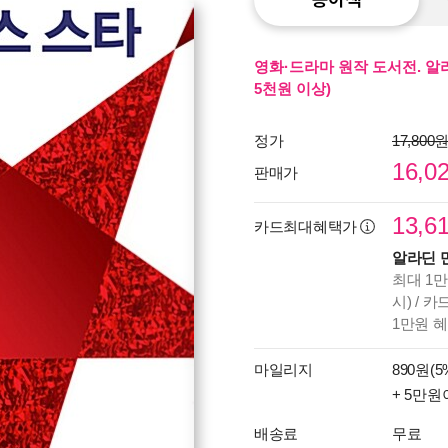
영화·드라마 원작 도서전. 알
5천원 이상)
정가
17,800
16,0
판매가
13,6
카드최대혜택가
알라딘 
최대 1만
시) / 
1만원 
마일리지
890원(5
+ 5만원
배송료
무료