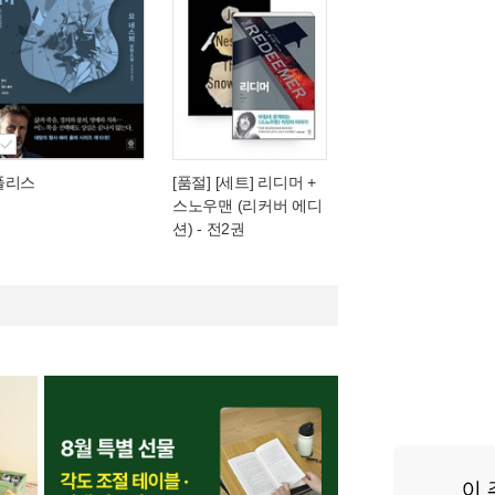
폴리스
[품절] [세트] 리디머 +
스노우맨 (리커버 에디
션) - 전2권