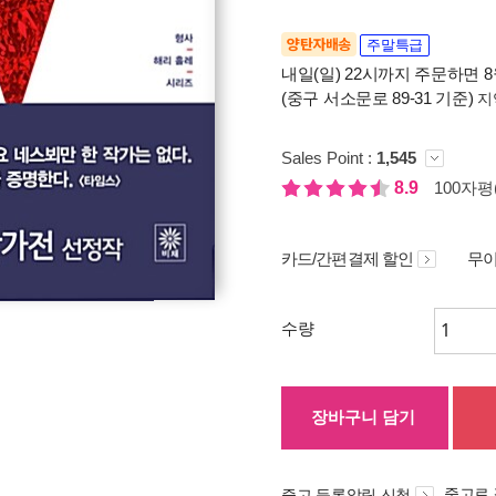
양탄자배송
주말특급
내일(일) 22시까지 주문하면 8월
(중구 서소문로 89-31 기준)
지
Sales Point :
1,545
8.9
100자평(
카드/간편결제 할인
무이
수량
장바구니 담기
중고로
중고 등록알림 신청