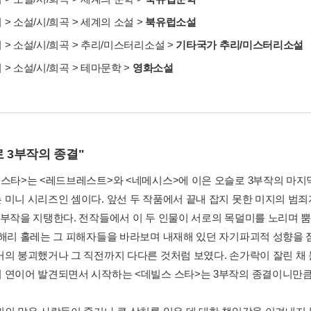
서
>
소설/시/희곡
>
세계의 소설
>
북유럽소설
서
>
소설/시/희곡
>
추리/미스터리소설
>
기타국가 추리/미스터리소설
서
>
소설/시/희곡
>
테마문학
>
영화소설
 3부작의 종결"
 스타>는 <레드브레스트>와 <네메시스>에 이은 오슬로 3부작의 마지
 미니 시리즈인 셈이다. 앞선 두 작품에서 끝내 잡지 못한 미지의 범죄자
3부작을 지탱한다. 전작들에서 이 두 인물이 서로의 목덜미를 노리며 
 해리 홀레는 그 피해자들을 바라보며 내재해 있던 자기파괴적 성향을 
거의 붕괴했거나 그 직전까지 다다른 것처럼 보였다. 손가락이 잘린 채
 연이어 발견되면서 시작하는 <데빌스 스타>는 3부작의 종결이니만큼