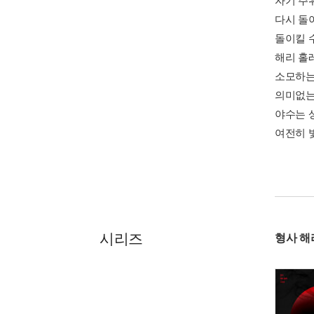
자기 주
다시 돌
돌이킬 
해리 홀
소모하는
의미없는
야수는 
여전히 
시리즈
형사 해