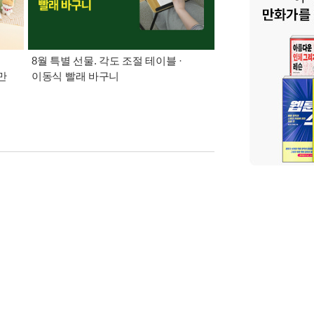
8월 특별 선물. 각도 조절 테이블 ·
가장 빠르게 받아보는 
만
이동식 빨래 바구니
알림 총집합