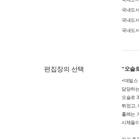
국내도
국내도
국내도
편집장의 선택
"오슬로
<데빌스
담당하는
오슬로 
튀었고,
홀레는 
시체들이