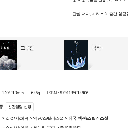
관심 저자, 시리즈의 출간 알
140*210mm
645g
ISBN : 9791185014906
류
신간알림 신청
서
>
소설/시/희곡
>
액션/스릴러소설
>
외국 액션/스릴러소설
서
>
소설/시/희곡
>
세계의 문학
>
북유럽문학