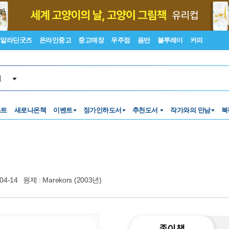
알라딘굿즈
온라인중고
중고매장
우주점
음반
블루레이
커피
서
스트
새로나온책
이벤트
정가인하도서
추천도서
작가와의 만남
북
04-14
원제 : Marekors (2003년)
종이책