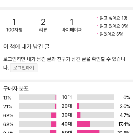
부터 2년 가까이 <월간조선>에 연재된 후 청계연구소 출판국에
서 1987년 10월 단행본으로 나왔으나 작가 타계 후 절판된 것을
읽고 싶어요 1명
1
2
1
이번에 복간했다. 남로당 뿌리는 1925년 결성된 조선공산당 박
읽고 있어요 0명
헌영은 충남 예산에서 1900년 5월 1일 출생했다. 경성고보 졸업
100자평
리뷰
마이페이퍼
읽었어요 6명
후 미국에 건너가기 위해 열심히 영어 공부를 했으나 여러 사정
때문에 단념하고 서울에 머무는 동안 공산주의 사상에 물들었다.
이 책에 내가 남긴 글
20세 되던 해 박헌영은 중국 상하이로 떠났다. 거기서 러시아 거
로그인하면 내가 남긴 글과 친구가 남긴 글을 확인할 수 있습니
주 조선인 공산주의자들이 조직한 이르쿠츠크파(派) 고려공산당
다.
로그인하기
지부에 평당원으로 입당했다. 당시 여운형(呂運亨)은 지부를 이
끄는 3명의 위원 가운데 한 명이었다. 박헌영은 1921년 가을 모
구매자 분포
스크바에서 열린 극동 인민대표자대회에 고려공산청년동맹의 대
10대
0%
표로서 참가했다. 이 대회에서 박헌영은 국제공산당으로부터 은
1.1%
20대
밀히 지령을 받아 서울로의 잠입을 시도하다가 일본 경찰에 체포
2.6%
2.1%
되어 1년 6개월 동안 복역했다. 그 후 서울로 온 박헌영은 합법적
30대
4.7%
6.8%
인 신분을 얻으려 1924년 4월 <동아일보>에 취직했다가 그 해
40대
17.4%
6.8%
9월 <조선일보>로 옮겨 사회부 기자로 근무했다. 박헌영이 <조
50대