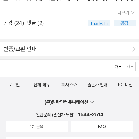
확한 사람은 그걸 허깨비라고 부른다. 이병주의 『남로당』은 그 허
다. 이병주 역시 그 시대를 살았던 인물이다. 어떤 역사책에서는
소 이모님한테 물으니 매화네 모두들 같은데... 였는데 이모님은
깨비들에 대한 고발장이었다.(…) 그 허망한 일이 지금도 버젓이
더보기
박헌영이야말로 조선공산당의 창시자요 전설적인 항일투쟁의 영
매화네홍매화인가????^^;;; 진주의 로맨스 소설. 적당껏 일신의
벌어지고 있다. 현실을 무시한 채 외부의 ‘지령’을 받아 사고하고
공감 (
24
)
댓글 (2)
웅으로 묘사한다. 또 어떤 사람은 그가 남북한 사이에서 여운형과
안위를 차리며 살다 죽으면 그뿐. 다만 이 지루한 생이, 부디 견디
움직이고 발언하는 사람들을 우리는 지금 목격하고 있다. 1987
함께 고군분투하다 숙청된 민족사 비극의 희생양이라고 한다.나
기 버거울 만큼 길지는 않기를 갈망했다. 류타에게 삶이란 고작
년에 나왔으니 30년이 다 되어가는 책을 다시 꺼내 읽는 이유다.
로서는 어느 게 맞는 판단인지 알 수 없다. 삼국지연의를 읽고 유
그 정도의 의미였다. 빌어먹을 계집, 우에노 아키를 만나기 전까
반품/교환 안내
비가 착한 편이고 조조가 나쁜 편이라고 하는 식 밖에 안되는 느
지는. '만약 내가 후작 부인의 자리를 내준다면, 그렇다면 넌, 내가
낌.지금 당장 홍범도를 둘러싼 논란도 그렇다. 그는 독립전쟁을
원하는 걸 줄 수 있나?' 계집을 향한 이 맹독 같은 감정이 무엇인
벌인 장군인가, 독립군을 파멸시킨 빨갱이인가. 자유시 참변의 진
지 류타는 알지 못했다. 하지만 한 가지 사실만큼은 분명했다. 그
상조차 우리는 제대로 알지 못한다.그 보다 더 가까이 1948년에
아닌 누구도, 감히 계집을 건드릴 수 없다. 죽인다면 나의 손으로
로그인
전체 메뉴
회사 소개
출판사 안내
PC 버전
벌어진 여수순천 사건은 어떤가. 1987년에 나온 이 소설에서는
죽일 것이다. 정체가 무엇이든, 이 계집은 철저히 이치카와 류타
남로당의 국군 지하조직이 남한의 총선을 방해하라는 중앙당의
의 것이므로.-알라딘 책소개 리링 저작선의 다섯 번째 책이다.
(주)알라딘커뮤니케이션
지침에 준해 독자적으로 벌인 일이라고 설명한다. 그러나 지금 대
호랑이를 놓아주는 것― 그것은 자유로운 지성의 탄생이라고 말
한민국에는 여수순천 사건 특별법이 시행돼고 '4.3 진압에 반대
1544-2514
하고 있다. 호랑이를 놓아주는 것―그것은 자유로운 지성의 탄생
일반문의 (발신자 부담)
한 봉기'라고 주장하는 역사학자들도 많다.도대체, 누가 선이고
이다 세계동물보호협회의 일을 돕다가 동북쪽에서 돌아온 친구
1:1 문의
FAQ
악인지 말하는 사람마다 달라지고 같은 사람도 시기에 따라 다르
에게 황당한 말을 들었다.어떤 동물원에서 영화를 찍기 위해 누군