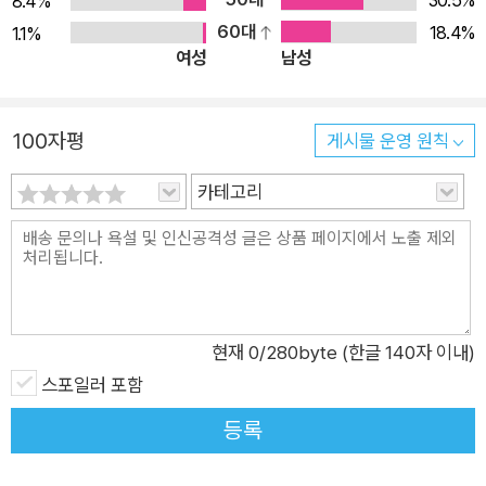
30.5%
8.4%
선일보> 기자이던 1925년 4월 17일 서울의 중국요리점 아서원
60대
18.4%
1.1%
여성
남성
2층에서 조선공산당이 결성되었다. 참가자는 조봉암(曺奉巖)을
포함한 19명이었고, 박헌영은 공산청년회(共靑)를 조직할 책임
을 맡았다. 공산당이 결성된 이튿날 서울 시내 훈정동 4번지의 박
100자평
게시물 운영 원칙
헌영 집에서 공청이 결성되었다. ‘미국의 스파이’로 몰아 박헌영
숙청한 김일성(金日成) 일제 강점기에도 명맥을 유지하던 조선
카테고리
공산당에 그림자가 드리운 것은 아이로니컬하게도 해방을 맞으
면서부터였다. 공산당 종주국인 소련을 등에 업은 김일성이 북한
을 장악했고, 그 바람에 조선공산당은 남로당과 북로당으로 쪼개
졌다. 게다가 시간이 갈수록 북로당의 우위가 기정사실화되어 갔
다. 더군다나 김일성이 기세등등하게 일으킨 6.25전쟁에서 패퇴
현재
0
/280byte (한글 140자 이내)
하여 원래의 38선 이북으로 밀려나자 남로당 핵심부도 북으로
스포일러 포함
피신하지 않을 도리가 없었다. 미군정의 감시를 피해 한걸음 먼저
등록
북으로 옮겨갔던 박헌영도 결국 김일성 앞에 백기를 들 수밖에 없
었고, 그것이 마침내 ‘숙청’으로 이어지리라는 사실은 불을 보듯