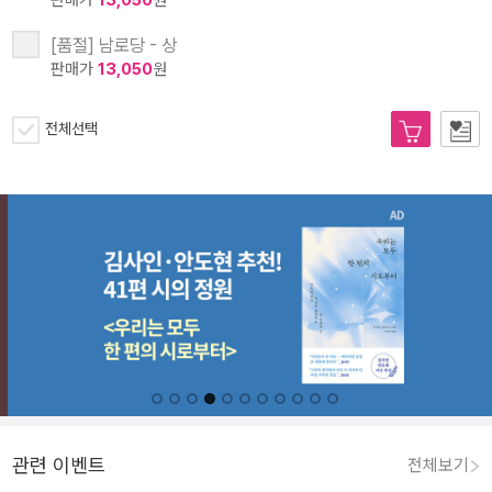
판매가
13,050
원
[품절] 남로당 - 상
판매가
13,050
원
전체선택
관련 이벤트
전체보기