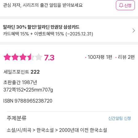
관심 저자, 시리즈의 출간 알림을 받아보세요
신청
알라딘 30% 할인! 알라딘 만권당 삼성카드
카드혜택 15% + 이벤트혜택 15% (~2025.12.31)
7.3
100자평 1편
리뷰 2편
세일즈포인트
222
초판출간 1987년
372쪽
152*225mm
707g
ISBN 9788965238720
주제분류
신간알림 신청
소설/시/희곡
>
한국소설
>
2000년대 이전 한국소설