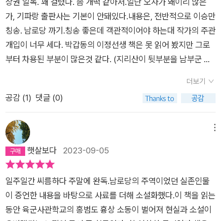
가. 동국대 국문과 명예교수) <소설 알렉산드리아> 이후 <예낭
상권 일독. 꽤 걸렸다. 좀 개떡 같아서.일단 오자가 왜이리 많은
풍물지>에 이르기까지 그는 인간 실존이 그들을 둘러싸고 있는
가, 기파랑 출판사는 기본이 안돼있다.내용은, 전반적으로 이승만
환경적 요인과 맞서 어떻게 좌절하고 극복하느냐에 초점을 맞춘
칭송. 남로당 까기.칭송 좋은데 객관적이어야 하는대 작가의 주관
다. 한국인의 아픔이 식민지 상황과 이데올로기의 허상에 의해 더
개입이 너무 세다. 박갑동의 이정선생 책은 못 읽어 봤지만 그로
욱 비극적 현실로 삶의 현장에 각인되었음을 소설의 구조 속에서
부터 차용된 부분이 많은것 같다. (지리산이 뒷부분을 남부군 통
그는 추출하려 한다. 그래서 역사의 기술(記述)들이 놓쳐버리기
으로 베꼈듯)나람은 기재는 좀 있어뵈는데 취재 바탕으로 짜깁기
더보기
쉬운 개별적 인간의 족적을 성격화(性格化)로 표현하여 역사의
를 잘하는듯.얼마전 버치문서 책을 본바 있는데 버치와 전옥희씨
공감 (
1
)
댓글 (0)
실록적 특질을 인간탐구라는 소설의 기본 덕목에 접목시켜 놓고
비중이 좀 된다. 전옥희씨 부분은 굉장히 조심스럽다는 느낌.노인
있다. 소설 <남로당>도 한국 현대사의 바다에서 거센 풍랑을 일
네가 몸을 사린건지…의뭉스럽다.
으키고 자지러진 실재의 사실을 박갑동이라는 인간 성격을 통해
메뉴
표현, 형상화하여 역사에 대한 문학적 응전을 의미 깊게 수행하려
햇살보다
2023-09-05
는 문맥에서 파악할 수 있는 작품이다. 따라서 소설 <남로당>은
역사 주체가 인간이란 점과, 역사의 흐름에 개별적인 인간존재가
일주일간 씨름하다 주말에 완독.남로당의 주역이었던 실존인물
무참하게 함몰할 수 있다는 양면을 동시에 확인하는 뜻에서 그 의
이 증언한 내용을 바탕으로 사료를 더해 소설화했다.이 책을 읽는
미가 매우 심장하다 아니할 수 없다. 왜, 지금, 또, 남로당인가? 남
동안 육군사관학교의 홍범도 흉상 소동이 벌어져 현실과 소설이
정욱(南柾旭, 소설가. 숭실대 문창과 겸임교수) 소설의 중간 중