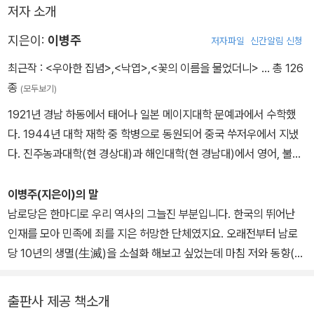
나왔으나 작가 타계 후 절판된 것을 이번에 복간했다.
저자 소개
지은이:
이병주
저자파일
신간알림 신청
최근작 :
<우아한 집념>
,
<낙엽>
,
<꽃의 이름을 물었더니>
… 총 126
종
(모두보기)
1921년 경남 하동에서 태어나 일본 메이지대학 문예과에서 수학했
다. 1944년 대학 재학 중 학병으로 동원되어 중국 쑤저우에서 지냈
다. 진주농과대학(현 경상대)과 해인대학(현 경남대)에서 영어, 불어,
철학을 가르쳤고 부산 《국제신보》 주필 겸 편집국장을 역임했다. 19
61년 5·16이 일어난 지 엿새 만에 〈조국은 없고 산하만 있다〉는 내용
이병주(지은이)의 말
의 논설을 쓴 이유로 혁명재판소에서 10년 선고를 받아 2년 7개월을
남로당은 한마디로 우리 역사의 그늘진 부분입니다. 한국의 뛰어난
복역했다. 한국외국어대학교, 이화여자대학교에서 강의하다 마흔네
인재를 모아 민족에 죄를 지은 허망한 단체였지요. 오래전부터 남로
살 늦깎이로 작가의 길에 들어섰으며 1992년 지병으로 타계할 때까
당 10년의 생멸(生滅)을 소설화 해보고 싶었는데 마침 저와 동향(同
지 한 달 평균 200자 원고지 1,000여 매 분량을 써내는 초인적인 집
鄕)이자 와세다대학 선배인 옛 남로당 간부의 생존이 확인됨으로써
필로 80여 권의 작품을 남겼다. 1965년 「소설·알렉산드리아」를 《세
집필에 들어갔습니다. 그 비극의 역사 속에 명멸해간 인재들은 아깝
출판사 제공 책소개
대》에 발표하며 등단했고 『관부연락선』, 『지리산』, 『산하』, 『소설 남
기 짝이 없으나, 그들이 한 짓은 괘씸한 것이었습니다. 그런 점에서 요