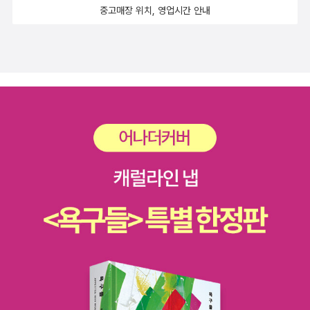
게 말한다.역사라는 건 그렇게 후손들이 자기 입맛에 따라 재단하
가 사슴을 데려와 호랑이에게 놔주자 사슴이 호랑이를 보고 벌벌
중고매장 위치, 영업시간 안내
고 여기저기로 가져다 붙여 써먹는 소잿거리인가. 그렇다면 우리
떨더란다. 이건 일단 그렇다 치자. 그런데 진짜 황당한 것은 호랑
의 역사란 아무런 교훈을 얻을 게 없고 편가르기의 소재로나 동원
이 역시 사슴을 보고 안절부절못하더니 똑같이 벌벌 떨더라는 것
되는, 고사성어 일화만도 못한 것인가.역사에 문외한이나 그냥 관
이다. 호랑이를 기르는 방법에 대해 문외한이고 얻어들은 이야기
심 있는 사람으로서 보건데는 지금 어디에도 역사를 가능한 있는
라서 다 옳다고 할 순 없지만,만약 인류가 포획할 위험과 교배상
그대로 보고, 거기서 교훈을 얻으려고 하는 사람이 별로 보이지
의 어려움만 없다면 ‘호랑이를 산으로 돌려보내는 것’이 가장 좋
않는다. 역사를 동원해 지금을 정당화하고 치장하려는 놀음만 보
은 방법일 것이다. -알라딘 책소개 <여왕의 연애>, <슬렁슬렁
인다. 좌든 우든 마찬가지다.이병주는 남로당의 10년에 걸친 흥
부자되는 풍요노트> 등 독특한 콘셉트와 내용의 책으로 마니아
망성쇠가 참으로 허망하다고 했다. 열정과 정의감에 불타던 훌륭
층의 지지를 받은 글 쓰는 여자 비하인드의 첫 에세이. 그동안 블
한 젊은이들을 데려다가 혁명의 불쏘시개는 커녕 분단과 외세 추
로그와 카페 등에 연재한 글을 가필하고 새 글을 추가하여 한 권
종의 제물로 바쳐버리고 박헌영을 비롯한 저들 자신도 형장의 이
의 책으로 묶어내었다. 제목에서 단박에 짐작할 수 있듯 <나무늘
슬로 사라져 버렸다고 한탄한다.지금 2023년의 역사는 훗날 어
보처럼, 슬렁슬렁>은 느리게 사는 사람들을 위한 글이다. 아프니
떤 평가를 받을까.
까 청춘이다, 아프니까 중년이다 라고 할 만큼 나이를 떠나 대다
수의 현대인들이 '행복'을 전제로 놓고 지나치게 자신을 소진하고
있다. '번아웃 증후군'이라는 용어는 언제부턴지 일상화되었다. -
알라딘 책소개 이병주 장편소설. '남로당'으로 상징되는 조선