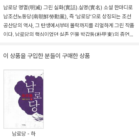
로당』, 『그해 5월』로 이어지는 대하 장편들은 작가의 문학적 지향을
남로당 명멸(明滅) 그린 실화(實話).실명(實名) 소설 한마디로
즈음 젊은이들, 특히 대학생들이 많이 읽어주었으면 해요. 그래야 우
보여준다. 소설 문학 본연의 서사를 이상적으로 구현하고 역사에 대
남조선노동당(南朝鮮勞動黨), 즉 ‘남로당’으로 상징되는 조선
리 민족의 슬픔도 알 수 있고, 마르크시즘이 만능의 사상이 아니라는
한 희망, 인간에 대한 애정의 시선으로 깊은 감동을 자아내는 작품들
사실도 깨닫게 될 테니까요.
공산당의 역사, 그 탄생에서부터 몰락까지를 리얼하게 그린 작품
은 세대를 넘어 주목받고 있다. 1977년 장편 『낙엽』과 중편 「망명의
이다. 남로당의 핵심이었던 실존 인물 박갑동(朴甲東)의 증언과
늪」으로 한국문학작가상과 한국창작문학상을 수상했으며, 1984년
각양각색의 자료를 토대로 ‘팩트(fact)’에다 ‘픽션(fiction)’을 가
장편 『비창』으로 한국펜문학상을 수상했다.
미하여 소설로서의 재미와 사실(史實)로서의 가치를 아울러 지
이 상품을 구입한 분들이 구매한 상품
닌 걸작이다. 소설의 주인공인 박갑동을 비롯한 등장인물은 딱 한
명을 빼고는 모조리 실제 이름으로 나온다. 유일한 예외는 ‘전옥
희’라는 가명으로 등장하는 ‘미모의 이화여대 학생’이다. 나이 아
흔을 훌쩍 넘긴 박갑동이 지금도 생존해 있는 것처럼, 전옥희 역
시 서울을 주무대로 활동한 ‘문화. 예술계의 대모’로 꼽혀 왔다.
아들이 국제 영화제에서 두각을 드러낸 유명 영화감독이기도 하
다. 작가는 200자 원고지 5천 장 분량의 이 장편소설을 통해 ‘남
로당 명멸(明滅)의 궤적’과 더불어 박헌영(朴憲永), 박갑동의 파
란만장했던 인생 속으로 독자들을 이끌어 간다. 작품은 1985년
남로당 - 하