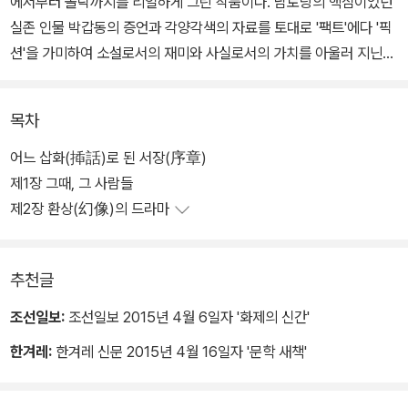
에서부터 몰락까지를 리얼하게 그린 작품이다. 남로당의 핵심이었던
실존 인물 박갑동의 증언과 각양각색의 자료를 토대로 '팩트'에다 '픽
션'을 가미하여 소설로서의 재미와 사실로서의 가치를 아울러 지닌
작품이다.
목차
소설의 주인공인 박갑동을 비롯한 등장인물은 딱 한 명을 빼고는 모
조리 실제 이름으로 나온다. 유일한 예외는 '전옥희'라는 가명으로 등
어느 삽화(揷話)로 된 서장(序章)
장하는 '미모의 이화여대 학생'이다. 나이 아흔을 훌쩍 넘긴 박갑동이
제1장 그때, 그 사람들
지금도 생존해 있는 것처럼, 전옥희 역시 서울을 주무대로 활동한 ‘문
제2장 환상(幻像)의 드라마
화. 예술계의 대모’로 꼽혀 왔다. 아들이 국제 영화제에서 두각을 드러
낸 유명 영화감독이기도 하다.
추천글
작가는 200자 원고지 5천 장 분량의 이 장편소설을 통해 '남로당 명
조선일보:
조선일보 2015년 4월 6일자 '화제의 신간'
멸(明滅)의 궤적'과 더불어 박헌영, 박갑동의 파란만장했던 인생 속
한겨레:
한겨레 신문 2015년 4월 16일자 '문학 새책'
으로 독자들을 이끌어 간다. 작품은 1985년부터 2년 가까이 「월간조
선」에 연재된 후 청계연구소 출판국에서 1987년 10월 단행본으로