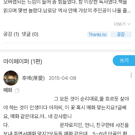
오버랩되는 느낌이 들어 좀 힘들었다. 참 이상한 독서였다.책을
간에 각종 사료(史料)들이 등장한다. 몰입을 방해한다는 사람도
읽으며 몇번 놀랐다.남로당 역사 안에 가상의 주인공이 나올 줄
있지만 그건 독자의 스타일 차이다. 어떤 이들에게는 소설의 리얼
알았는데, 주인공 박갑동을 비롯해 대부분의 등장인물이 실존인
리티를 높여주는 양념 역할을 하기도 한다.(…) 소설은 잔재미가
더보기
물이어서 놀랐고, 리버럴한 이병주 작가가 남로당을 뜻밖에 비판
있어야 한다. 에피소드와 캐릭터다. 『남로당』에는 흥미 있는 여성
공감 (
1
)
댓글 (0)
적으로 묘사해서 놀랐고, 작품 속에서 벌어지는 노선투쟁과 기회
캐릭터가 하나 등장한다. 박갑동과 동지적 교유를 나누는 전옥희
주의와 좌우갈등과 그 모든 인간군상의 헛된 정치놀음이 70년
라는 여성인데 현재 활동 중인 영화감독의 어머니로도 유명하다.
뒤의 현실과 동시진행되고 있어서 놀랐다.읽으면서도 어디까지
(…) 38선 이남에서 단독 선거가 결정되었고 공산당은 단선 반대
쓰기
마이페이퍼 (1편)
이 소설의 묘사를 믿어야 하는지 가늠하기 힘들었다. 언젠가부터
운동에 착수한다. 박갑동은 그 결정에 회의를 품는다. 박갑동 뿐
해방전후 역사를 볼 때 힘들어진다. 생각이 많아진다고나 할
이 아니었다. 비밀리에 자금을 대던 인민고무 사장 김복식은 선거
후애(厚愛)
2015-04-08
메뉴
까. 우리가 역사를 자료나 논문이 아니라 소설을 통해 읽으려 할
참여를 건의한다. (…) 그 이후 꾸준하게 진행된 좌익들의 국회 입
때에는, 사료가 다 전할 수 없을 그 시대의 공기나 인물에 대한 판
매화
성 전략을 우리는 2011년 왕재산 사건과 경기동부연합의 사례를
단, 작가의 문제의식을 배우려고 읽는다.그런데 해방전후의 기록
그 모든 것이 순리대로,물 흐르듯 살아
통해 눈으로 확인할 수 있다. (…) 소설의 마지막은 붕괴하는 남로
물은 저마다 관점이나 사실관계조차 너무 다르다. 남로당의 주역
야 하는 것이 인생이다 아저씨, 이 꽃 혹시 매화 맞는지요?글쎄
당과 여순반란, 그리고 지리산 파르티잔이 장식한다. 그들은 모두
인 박헌영만해도 그렇다. 이 작품에선 전술적 실패와 소련을 추종
요, 매화 같은데요.아.. 네 감사합니
실패한 영웅이었고, 아무도 인정해주지 않는 영웅이었고, 이름도
하는 모험주의로 몰락하는 무능한 혁명가로 묘사했다. 실제 박갑
다. 문자로지인, 언니, 친구한테 사진을
없이 죽어 없어지는 영웅이었다. 이게 영웅인가. 언어 감각이 정
동의 증언은 그 정도는 아니었다고 하는데 이병주의 판단인 듯 하
보내 주면서매화 맞지?모두들 매화 같은데... 5~6년 단골인 환전