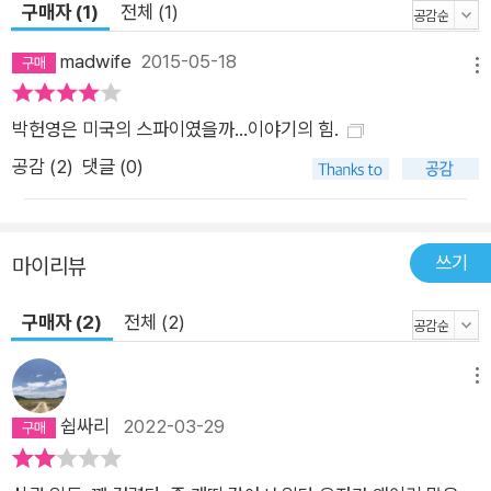
구매자 (1)
전체 (1)
뻔했다. 그렇지만 한때 조선공산당의 뚜렷한 지도자였으며, 북조
선 공화국에서도 엄연한 부수상 겸 외상이었던 사람을 그토록 잔
madwife
2015-05-18
메뉴
인하게 고문(감방에 세퍼드를 풀어 물어뜯게 하다!)했다니 그저
경악을 금치 못한다. 이 언저리에서 작가는 이렇게 한탄한다. “역
박헌영은 미국의 스파이였을까...이야기의 힘.
사상 정치집단의 빈번한 부침(浮沈)이 있었겠지만 남로당처럼
공감 (
2
)
댓글 (0)
허망한 건 다시 없었을 거다. 박헌영이 미국의 스파이였다고 해서
김일성이 처단했다고 하는데, 그것이 사실이라면 남로당은 일종
의 만화에 불과하고, 그것이 아니라면 남로당이 치른 대가가 너무
쓰기
마이리뷰
나 엄청나다. 남로당의 역사 10년 동안의 경과는 대한민국에 국
한해서 공산주의가 철저하게 실패했다는 증거재료가 된다. 세상
구매자 (2)
전체 (2)
에 그처럼 허망한 일이 있을 수 있는가.” 아무튼 박헌영을 중심으
로 한 남로당은 6.25전쟁 휴전과 더불어 남쪽과 북쪽에서 완전히
메뉴
소멸되고 말았다. 1945년 9월 공산당을 재건한 후 1955년에 완
쉽싸리
2022-03-29
전 소멸하기까지 남로당은 10년 세월을 지탱했다. [작품 해설] 한
국 현대사 격동기 실화(實話) 소설 -김선학(金善鶴, 문학평론