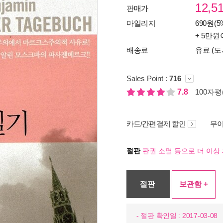
12,5
판매가
마일리지
690원(5
+ 5만원
배송료
유료 (도
Sales Point :
716
7.8
100자평(
카드/간편결제 할인
무이
절판
판권 소멸 등으로 더 이상 
절판
보관함 +
- 절판 확인일 : 2017-03-08