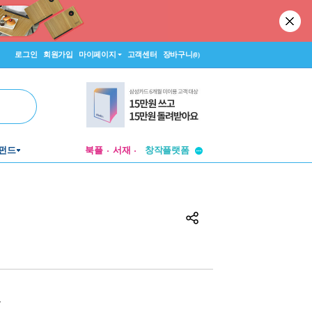
로그인
회원가입
마이페이지
고객센터
장바구니
(0)
투비컨티뉴드
펀드
북플
서재
창작플랫폼
투비컨티뉴드
원