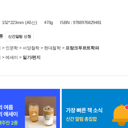
152*223mm (A5신)
470g
ISBN : 9788976829481
류
신간알림 신청
서
>
인문학
>
서양철학
>
현대철학
>
프랑크푸르트학파
서
>
에세이
>
일기/편지