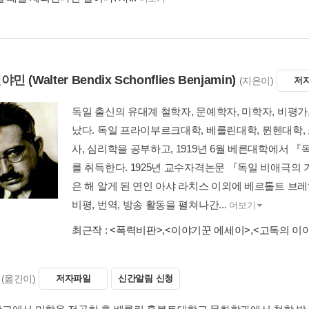
벤야민
(Walter Bendix Schonflies Benjamin)
(지은이)
저
독일 출신의 유대계 철학자, 문예학자, 미학자, 비평가, 
났다. 독일 프라이부르크대학, 베를린대학, 뮌헨대학,
사, 심리학을 공부하고, 1919년 6월 베른대학에서
를 취득한다. 1925년 교수자격논문 『독일 비애극의
은 해 알게 된 연인 아샤 라치스 이외에 베르톨트 
비평, 번역, 방송 활동을 펼쳐나간...
더보기
최근작 :
<폭력비판>
,
<이야기꾼 에세이>
,
<고독의 이
(옮긴이)
저자파일
신간알림 신청