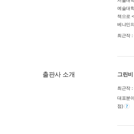
서울대학
예술대학
책으로 <
베냐민의 
최근작 :
출판사 소개
그린비
최근작 :
대표분야 :
점)