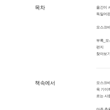
목차
옮긴이 
독일어판
모스크바
부록_모
편지
찾아보
책속에서
모스크바
욱 기이
르는 사
아주 추울