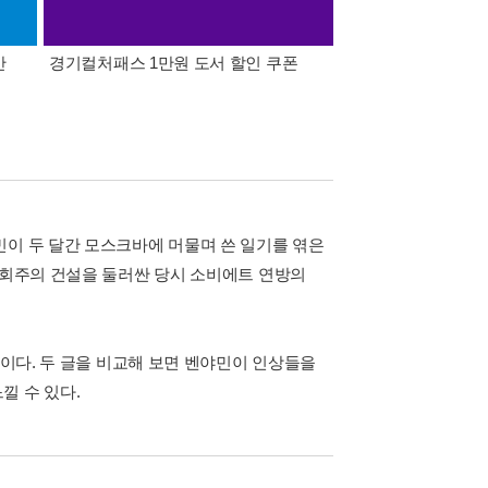
간
경기컬처패스 1만원 도서 할인 쿠폰
삼성카드가 쏜다! 알라
민이 두 달간 모스크바에 머물며 쓴 일기를 엮은
사회주의 건설을 둘러싼 당시 소비에트 연방의
문이다. 두 글을 비교해 보면 벤야민이 인상들을
낄 수 있다.