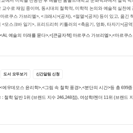
교에서 미학을 전공한 후 베를린 훔볼트대학교 문화학과에서 철학 박사
 교수로 재임 중이며, 동시대의 철학적, 미학적 논의와 예술적 실천에 
마르쿠스 가브리엘>, <크래시>(공저), <절멸>(공저) 등이 있고, 옮긴
<모스크바 일기>, 프리드리히 키틀러의 <축음기, 영화, 타자기>(공역),
<AI, 예술의 미래를 묻다>
,
<[큰글자책] 마르쿠스 가브리엘>
,
<마르쿠스
도서 모두보기
신간알림 신청
<에우데모스 윤리학>
,
<그림 속 철학 풍경>
,
<분단의 시간>
등 총 699종
 철학 일반 1위 (브랜드 지수 246,248점), 여성학/젠더 11위 (브랜드 지수 