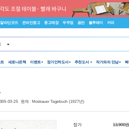
알라딘굿즈
온라인중고
중고매장
우주점
음반
블루레이
커피
서
스트
새로나온책
이벤트
정가인하도서
추천도서
작가와의 만남
북
005-03-25
원제 : Moskauer Tagebuch (1927년)
정가
13,900