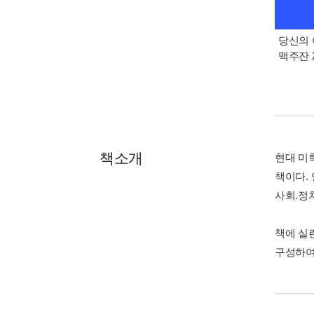
당신의 
맥주잔 2
책소개
현대 미
책이다.
사회.정
책에 실
구성하여