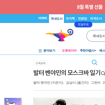
HOME
전자책
만권당
외국도서
국내도서
첫달무료
국내도
분야보기
오뒷세이아
추천마법사
베
소득공제
발터 벤야민의 모스크바 일기
발터 벤야민
(지은이),
김남시
(옮긴이)
그린비
2