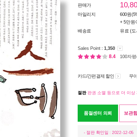
10,8
판매가
마일리지
600원(5
+ 5만원
배송료
유료 (도
Sales Point :
1,350
8.4
100자평(
카드/간편결제 할인
무이
절판
판권 소멸 등으로 더 이상 
품절센터 의뢰
보관함
- 절판 확인일 : 2022-12-05