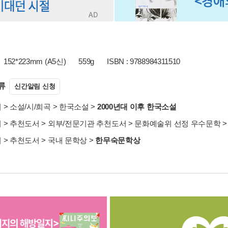
152*223mm (A5신)
559g
ISBN : 9788984311510
류
신간알림 신청
서
>
소설/시/희곡
>
한국소설
>
2000년대 이후 한국소설
서
>
추천도서
>
외부/전문기관 추천도서
>
문화예술위 선정 우수문학
서
>
추천도서
>
국내 문학상
>
한무숙문학상