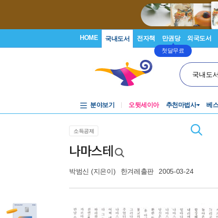
HOME
전자책
만권당
외국도서
국내도서
첫달무료
국내도
분야보기
오뒷세이아
추천마법사
베
소득공제
나마스테
박범신
(지은이)
한겨레출판
2005-03-24