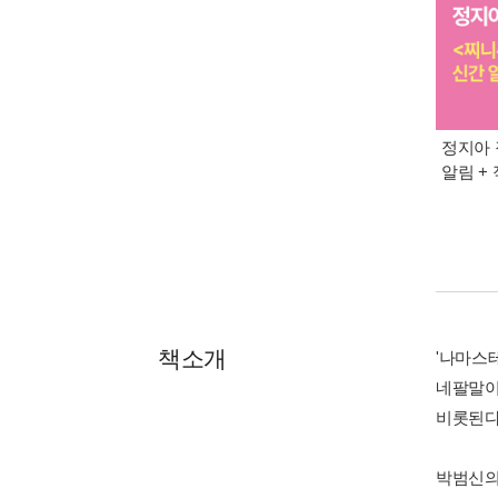
정지아 
알림 +
책소개
'나마스테
네팔말이
비롯된다
박범신의