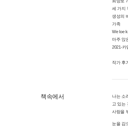
희망로 
세 가지
생성의 
가족
We loe k
마주 앉
2021-
작가 후
책속에서
나는 소
고 있는
사랑을 
눈을 감