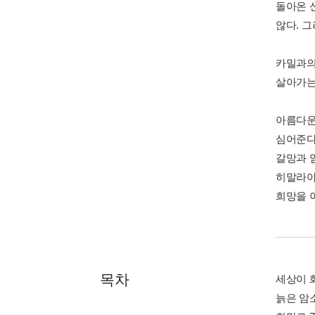
돌아온 
않다. 
카밀과의
살아가는
아름다운
심어준다
갈망과 
히말라야
희망을 
목차
세상이 
늙은 암