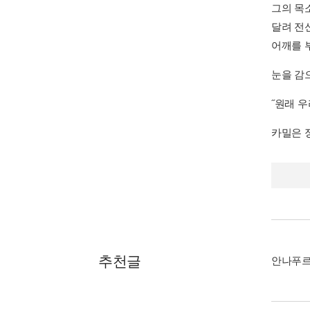
그의 목
달려 전
어깨를 
눈을 감
˝원래 우
카밀은 
추천글
안나푸