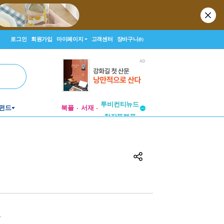
로그인
회원가입
마이페이지
고객센터
장바구니
(0)
투비컨티뉴드
펀드
북플
서재
창작플랫폼
투비컨티뉴드
원