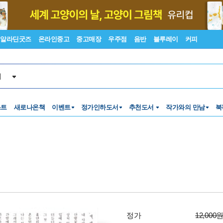
알라딘굿즈
온라인중고
중고매장
우주점
음반
블루레이
커피
서
스트
새로나온책
이벤트
정가인하도서
추천도서
작가와의 만남
북
정가
12,000