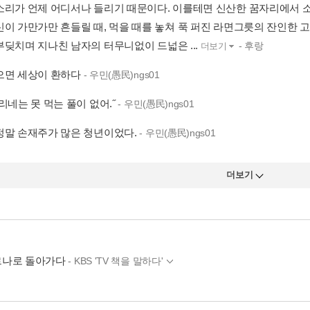
소리가 언제 어디서나 들리기 때문이다. 이를테면 신산한 꿈자리에서 소
신이 가만가만 흔들릴 때, 먹을 때를 놓쳐 푹 퍼진 라면그릇의 잔인한 
부딪치며 지나친 남자의 터무니없이 드넓은 ...
- 후랑
더보기
으면 세상이 환하다
- 우민(愚民)ngs01
리네는 못 먹는 풀이 없어.˝
- 우민(愚民)ngs01
정말 손재주가 많은 청년이었다.
- 우민(愚民)ngs01
더보기
르나로 돌아가다
- KBS 'TV 책을 말하다'