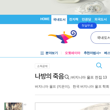
HOME
전자책
만권당
외국도서
국내도서
첫달무료
국내도
분야보기
오뒷세이아
추천마법사
베
소득공제
나방의 죽음
버지니아 울프 전집 13
|
버지니아 울프
(지은이),
한국 버지니아 울프 학회