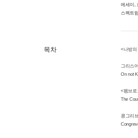
에세이,
스펙트럼
목차
<나방의
그리스어
On not 
<펨브로
The Coun
콩그리브
Congrev