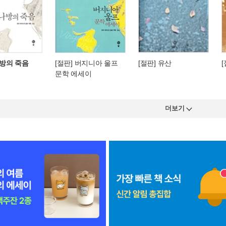
나방의 죽음
[절판] 버지니아 울프
[절판] 유산
문학 에세이
더보기