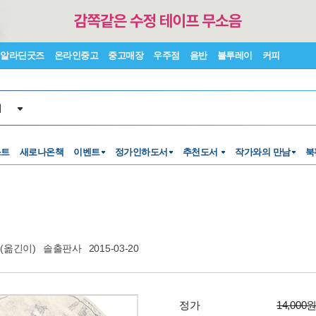
알라딘굿즈
온라인중고
중고매장
우주점
음반
블루레이
커피
서
스트
새로나온책
이벤트
정가인하도서
추천도서
작가와의 만남
북
(옮긴이)
솔출판사
2015-03-20
정가
14,000