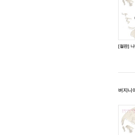
[절판] 
버지니아