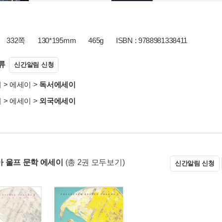
332쪽
130*195mm
465g
ISBN : 9788981338411
류
신간알림 신청
서
>
에세이
>
독서에세이
서
>
에세이
>
외국에세이
 울프 문학 에세이
(총 2권 모두보기)
신간알림 신청