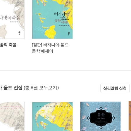
나방의 죽음
[절판] 버지니아 울프
문학 에세이
 울프 전집
(총 8권 모두보기)
신간알림 신청