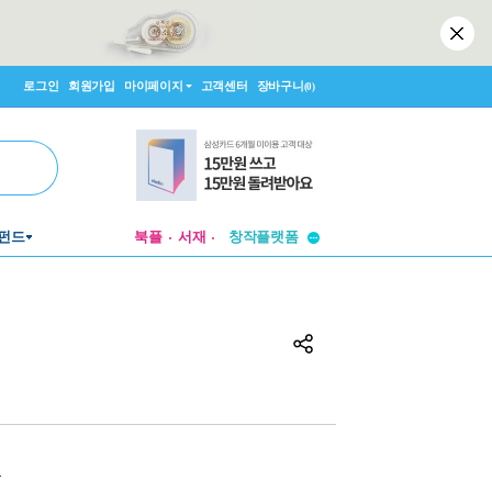
로그인
회원가입
마이페이지
고객센터
장바구니
(0)
투비컨티뉴드
펀드
북플
서재
창작플랫폼
투비컨티뉴드
원