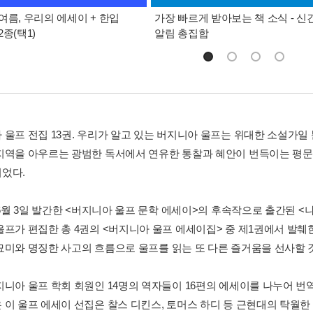
여름, 우리의 에세이 + 한입
가장 빠르게 받아보는 책 소식 - 신
종(택1)
알림 총집합
 울프 전집 13권. 우리가 알고 있는 버지니아 울프는 위대한 소설가일
지역을 아우르는 광범한 독서에서 연유한 통찰과 혜안이 번득이는 평
었다.
년 6월 3일 발간한 <버지니아 울프 문학 에세이>의 후속작으로 출간된 
울프가 편집한 총 4권의 <버지니아 울프 에세이집> 중 제1권에서 발
묘미와 명징한 사고의 흐름으로 울프를 읽는 또 다른 즐거움을 선사할 
지니아 울프 학회 회원인 14명의 역자들이 16편의 에세이를 나누어 번
 이 울프 에세이 선집은 찰스 디킨스, 토머스 하디 등 근현대의 탁월한