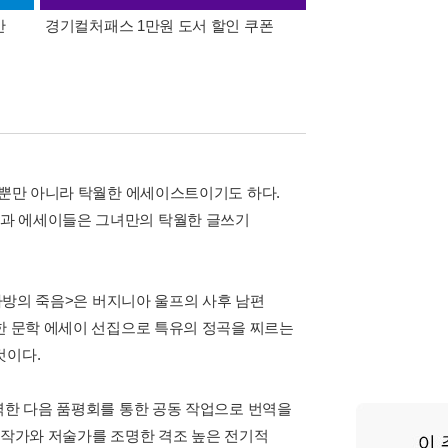
간
경기컬처패스 1만원 도서 할인 쿠폰
삼성카드가 쏜다! 알라
 뿐만 아니라 탁월한 에세이스트이기도 하다.
문과 에세이들은 그녀만의 탁월한 글쓰기
<나방의 죽음>은 버지니아 울프의 사후 남편
췌한 문학 에세이 선집으로 특유의 정곡을 찌르는
것이다.
역한 다음 품평회를 통한 공동 작업으로 번역을
 작가와 저술가를 조명한 격조 높은 전기적