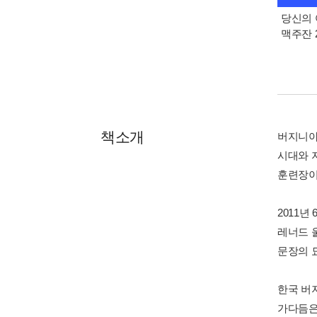
당신의 
맥주잔 2
책소개
버지니아
시대와 
훈련장이
2011
레너드 
문장의 
한국 버
가다듬은