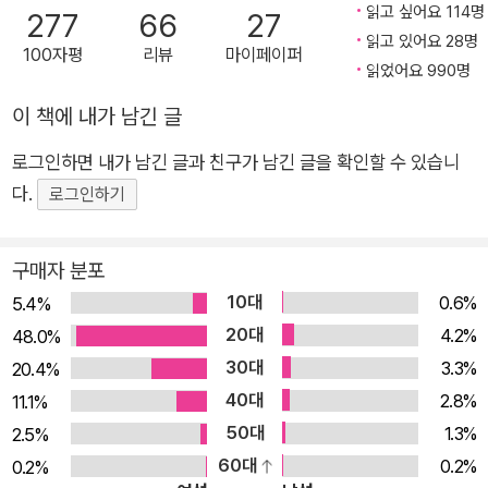
읽고 싶어요 114명
277
66
27
로운 마을. 어느 날 밤, 담요에 싸여 집 앞에 버려진 아기 고양이
읽고 있어요 28명
100자평
리뷰
마이페이퍼
낸시를 발견한 더거씨는 고민 끝에 낸시를 가족으로 받아들인다.
읽었어요 990명
분홍색 리본 머리핀을 좋아하고 공놀이보다 공주님놀이를 더 좋
이 책에 내가 남긴 글
아하고 친구들보다 큰 자신이 너무 뚱뚱한 것 아닐까 고민하는 섬
세하고 마음씨 고운 고양이 낸시, 여동생을 지켜주고 싶은 든든한
로그인하면 내가 남긴 글과 친구가 남긴 글을 확인할 수 있습니
오빠 지미, 바보스러울 만큼 정 많고 착한 마을의 쥐들, 그리고 저
다.
로그인하기
마다 개성이 넘치는 학교 친구들… 평범한 일상도 낸시와 함께라
면 모든 것이 특별해진다! 읽는 내내 입가에 흐뭇한 미소가 떠도
구매자 분포
는 고양이와 쥐의 종족을 초월한 가족애, 우정을 그린 한 편의 아
10대
0.6%
5.4%
름다운 동화 같은 만화. 사랑해주지 않고는 못 배기겠어! 눈을 사
20대
4.2%
48.0%
로잡는 아기자기하면서도 이색적인 분위기의 일러스트와 모두를
30대
3.3%
20.4%
무장해제시키는 낸시의 치명적인 귀여움에 빠져보자. 사려 깊은
40대
2.8%
11.1%
동물들의 모습이 보는 사람의 마음을 뭉클하게 만든다. 마음에 상
50대
1.3%
2.5%
처를 받아 다시 일어나기 힘든 사람들, 거절이 두려워 진심을 다
60대
0.2%
0.2%
하지 못하는 사람들, 자신이 다른 사람과 다르게 느껴져 외로운