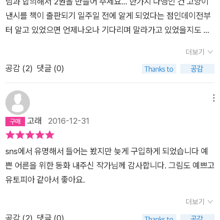
님과 합의해서 2권을 만들어 주세요... 한가지 다행인 건 고양이
그저 ‘동무 낸시’로 여깁니다. ‘고양이 낸시’ 아닌 ‘동무 낸시’예
척하는 것일까? 때로는 어른들보다도 아이들이 더 무정하고 잔
낸시를 책이 출판되기 일주일 전에 알게 되었다는 점인데이전부
요. 쥐마을을 떠나 여행을 오랫동안 하다가 돌아온 어른 쥐 헥터
인한 것 같다는 생각을 했다. 물론 그런 일은 어린 아이들 사이에
터 알고 있었으면 언제나오나 기다리며 말라가고 있었을지도 모
는 ‘고양이 한 마리’가 고향마을에 있는 모습을 보고는 벌벌 떱니
서만 벌어지는 건 아니지만 말이다. 노골적이지 않아서 그렇지 어
르겠다. 미운사람? 쥐나 고양이가 하나도 없이 모두다 예쁘고 귀
다. 쥐마을 어른들이 모두 머리가 돌았다고 여기지요. 어떻게 고
른들도 그러지 않은가? 세 사람만 모여도 파벌이 생기고 왕따가
더보기
여워서 어쩔줄 모르는 이야기. 예전에는 이렇게 행복하기만한 이
양이를 버젓이 쥐마을에 두느냐고 따져요. 이 어른 쥐 헥터 마음
나온다. 사람이라는 동물은 그 자체로 무리 짓기를 좋아하고, 무
공감 (
2
)
댓글 (0)
야기는 어쩌다 가끔이었는데,요즘은 볼때마다 좋아지는게 나이
을 모를 수 없습니다. 쥐 헥터는 어릴 적부터 고양이는 무섭다고
리가 아니면 내쫓아야 직성이 풀리는 족속이야. 그렇게 설명하면
를 먹어서 그런지 시대가 하 수상해서 그런 것인지 모르겠다. 정
배웠으니까요. 지식으로 길들었으니까요.“낸시가 위험해. 책방에
귤머리 아이는 조용히 납득할까? 원래 그런 거라고. 착한 쥐들이
말 착한 이들이 살고 있는 쥐마을에 맡겨진 아기 고양이 낸시. 그
메뉴
서 들었는데, 헥터 형이 낸시가 고양이라고, 고양이라서, 나쁘다
사는 마을에 하얀 아기고양이가 버려진다. 지미를 키우고 있는 더
리고 낸시를 키우는 아빠와 오빠 지미낸시의 귀여움에 푹빠져버
고래
2016-12-31
고 마을 쥐들에게 말하겠다고 했어. 그러면 낸시는 마을에서 쫓겨
거씨는 차마 버려진 고양이를 외면하지 못하고 가족으로 받아들
린 팔불출 마을 쥐들.그리고 학교의 아이들까지. 만화책보다는 단
나고 말 거야. 그러니까, 우리가 지켜 줘야 해. 낸시는 우리 친구
인다. 평화로운 쥐 마을에 천적인 고양이가 업둥이로 거둬진 일은
컷의 그림책으로 봐줘야 하나 싶은데, 이야기와 함께 따스한 그림
잖아.” (188∼189쪽)“헥터 형.” “응?” “형, 있잖아요.” “응.” “낸
엄청난 사건이지만, 아기고양이 낸시는 너무도 귀여웠고 쥐 마을
sns에서 유명해서 들어는 봤지만 늦게 구입하게 되었습니다 예
체가 어우러진다.쥐들이 있는 마을에 혼자인 아기 고양이라는 설
시 너무 미워하지 말아 줘요. 낸시는 지미의 소중한 동생이에요.”
의 쥐들은 귀여운 낸시를 내칠 만큼 모질지 못한 착한 쥐들이었
쁜 어른을 위한 동화 내주신 작가님께 감사합니다. 그림도 예쁘고
정으로 재미난 상황을 만들어 보여준다. 2권을 주세요... 라고 하
“응.” (218∼219쪽) 서로 이웃이기에 함께 지내며 아낄 수 있습
다. 그렇게 낸시는 자연스럽게 마을에 구성원으로 받아들여지고
유토피아 같아서 좋아요.
긴 했지만 어느정도 안정적인 결말을 내주신터라. 2권 생각을 안
니다. 서로 이웃이라는 마음을 나누기에 기쁨을 함께하며 웃을 수
마을 쥐들의 사랑을 한 몸에 받는다. 보는 내내 그냥 기분이 좋아
하신것 같아 아쉽다. 그래도 달라신 상황을 가지고 이야기를 만들
더보기
있어요. 서로 동무이기에 같이 노래하며 춤출 수 있어요. 서로 동
지는 책이다. 그림은 몽실몽실하고 텍스트에서는 부정적이거나
면? 음. 만들어주세요.... 결국 2권도 내주세요...
공감 (
2
)
댓글 (0)