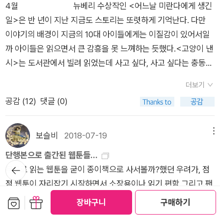
4월 뉴베리 수상작인 <어느날 미란다에게 생긴
네요.후속작인 환생동물일기도 명작이지만 고양이 낸시는 꼭 한
일>은 반 년이 지난 지금도 스토리는 또렷하게 기억난다. 다만
번은 읽어볼만한 추천 작품입니다.
이야기의 배경이 지금의 10대 아이들에게는 이질감이 있어서일
까 아이들은 읽으면서 큰 감흥을 못 느껴하는 듯했다.<고양이 낸
시>는 도서관에서 빌려 읽었는데 사고 싶다, 사고 싶다는 충동을
여러 번 찍어누르느라 힘들었던 책.이번 달에 우치다 타츠루의 저
더보기
작에 꽂혀 짬나는대로 많이 읽었다. 읽으면서 굉장히 광분(그래
공감 (
12
)
댓글 (0)
바로 이건데!!!)했었는데, 그랬는데, 어찌된 게 누구한테 얘기할라
치면 왜 떠오르는 게 없는 것이냐... 아마 너무 깊이 감명받은 나
머지 마음 속 깊이 파고들어가서 뇌까지 이사할 여력이 없었나보
보슬비
2018-07-19
메뉴
다, 그렇게 위안하고 있다...<어쩌다 중학생 같은 걸 하고 있을까
단행본으로 출간된 웹툰들...
>는 공부머리 독서법 팟캐스트를 듣다가 읽어보고 아이들에게도
뒤로가
무료로 읽는 웹툰을 굳이 종이책으로 사서볼까?했던 우려가, 점
기
추천해봤는데 엄청난 대호평. 오래전에 읽다 관뒀던 고전부 시리
점 웹툰이 자리잡기 시작하면서 소장용이나 읽기 편함 그리고 팬
즈가 자주 다니던 지역 알라딘 중고매장에 거의 새것이나 다름없
심으로 이제는 단행본이 나오지 않으면 섭섭해집니다. 웹으로 읽
보관함담기
선물하기
장바구니
구매하기
는 게 대단한 가격에 진열돼 있길래 전부 구입해서 다시 읽어봤
을때와 책으로 읽을때 또 다른 매력이 있어 봤던 만화도 만화책으
다. <여행의 이유>는 굳이 말 보탤 것이 없을 정도로 이미 이 책