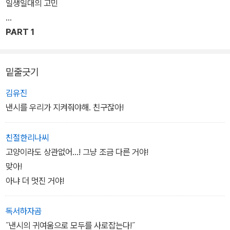
는 섬세한 고양이 낸시와 언제까지나 여동생을 지켜주고 싶은 든든한
일생일대의 고민
오빠 지미 그리고 개성 넘치고 마음씨 고운 학교 친구들. 고양이와 쥐
의 종족을 초월한 가족애, 우정을 작가 엘렌 심이 따뜻한 감성과 아름
PART 1
다운 그림으로 그려냈다.
밑줄긋기
김유진
낸시를 우리가 지켜줘야해. 친구잖아!
친절한리나씨
고양이라도 상관없어...! 그냥 조금 다른 거야!
맞아!
아냐 더 멋진 거야!
독서하자곰
˝낸시의 귀여움으로 모두를 사로잡는다!˝