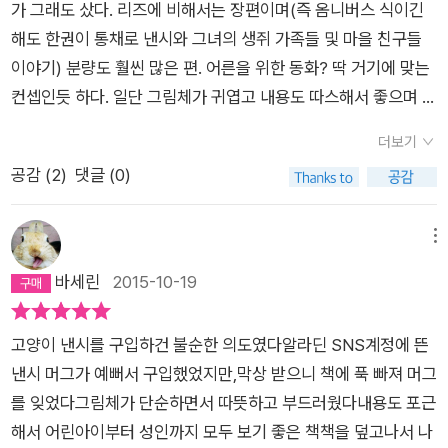
들의 눈은 어찌 피할 수 있을까? 자기들 마을에 아기 고양이가,
가 그래도 샀다. 리즈에 비해서는 장편이며(즉 옴니버스 식이긴
드를 겪으면서 낸시를 향한 마을 사람들의 진심을 깨닫고, 종국에
전에 아기 고양이를 주웠습니다.” “그럼 어서 멀리 내보내쇼!”
그렇지만 무럭무럭 성장해 언젠가는 큰 고양이가 되어 자신들을
해도 한권이 통채로 낸시와 그녀의 생쥐 가족들 및 마을 친구들
는 낸시의 든든한 지지자로 변모하게 된다. 낸시는 고양이이지만,
“하지만, 쫓아내기엔 너무나 어린 동물입니다.” (41쪽)“아아, 짐
위협할 그런 존재가 나타났다고 하면 그 누가 반길 수 있을까. 당
이야기) 분량도 훨씬 많은 편. 어른을 위한 동화? 딱 거기에 맞는
“더거씨의 사랑스러운 막내 딸”이었고, “지미의 소중한동생”이
을 싸야겠네요. 솔직히 이해해 줄 것이라곤 생각 안 했어요.” “우
장 목숨이 위협을 받는데 말이다. 더거 씨는 이런 염려 때문에 낸
컨셉인듯 하다. 일단 그림체가 귀엽고 내용도 따스해서 좋으며 동
었으며, “친구들을 배려하는, 모두가 너무나도 아끼는 낸시”였던
리 잠시만 기다려 보자고. 내가 여기서 오래 살아 봤는데, 우리 마
시에게 줄 우유를 살 때도 남몰래 비밀에 부친다. 하지만 이 세상
화답게 행복한 결말이라 더 좋다. 흔한 설정인 느낌이지만 그걸
것이다. “제가 틀렸어요... 눈을 가리고 있었던 건 저였어요. 고양
을 쥐들이 꽤 착했던 것 같거든.” (46쪽) 엘렌 심 님이 빚은 만화
더보기
에 비밀은 없는 법. 마을 사람들은 곧 낸시의 존재를 알아차리는
이렇게 따스하고 재미있게 풀어가는 것은 역시 작가의 역량이겠
이 낸시만 보느라 다른 낸시들은 못 봤어요.” (p. 225) 평범하게
책 《고양이 낸시》는 쥐마을에 어느 날 덩그러니 놓인 아기 고양
공감 (
2
)
댓글 (0)
데! 와우, 놀라워라. 더거 씨의 걱정과는 달리 모두가 낸시의 귀여
지. 다만 개인적 취향으로는 리즈쪽이 훨씬 마음에 드는 터. 낸시
태어난 대다수처럼 고양이 낸시는 자신이 남들과 확연히 다르다
이 이야기를 다룹니다. 이제껏 딱히 대단하거나 남다른 일이 없던
움에 반해 스르르 두려움도 공포도 잊은 채 낸시를 받아들이게 된
도 2권이 보고 싶긴 하지만 리즈는 더더더욱 2권이 보고 싶으니
는 사실을 의식할 필요를 전혀 느끼지 못했고, 일말의 의심도 없
조용한 어느 쥐마을 어느 집 문 앞에 아기 고양이가 바구니에 놓
다. 물론 그 와중에도 걱정하는 누군가의 목소리는 존재하지
까.
메뉴
이 마을 사람들의 사랑을 받으며 자신이 생쥐라고 생각하고 살아
여요. 쥐마을 어느 집 아저씨와 아이는 이 아기 고양이를 보지요.
만....... 이런 틈바구니에서 낸시는 무사히 쥐들과 살아갈 수 있을
바세린
2015-10-19
왔다. 그렇기 때문에 자신이 생쥐의 천적인 고양이라는 사실을 깨
아이는 이 아기 고양이가 쥐인 줄 아직 모르나, 아저씨는 아기 고
까? 아니, 쥐들이 낸시와 아무 일 없이 살아갈 수 있을까? 이 책은
달았던 순간은 낸시에게는 그를 둘러싼 모든 것이 허물어져 내리
양이를 보자마자 고양이인 줄 알아챕니다. 이때에 아이는 “아기
그런 과정을 잔잔하고 귀여운 에피소드들로 그려나간다.<고양이
는 것 같은 충격이었을 것이다. 헥터는 낸시가 고양이로서의 자신
가 추워해” 하고 말해요. 아저씨(아이 아버지)는 어쩔 줄 몰라서
고양이 낸시를 구입하건 불순한 의도였다알라딘 SNS계정에 뜬
낸시>의 주인공은 어떻게 보면 ‘낸시’라기보다는 낸시를 받아들
의 정체성을 인지하고 올바른 삶을 살아갈 수 있도록 돕는다. “그
망설이는데, 고양이인 줄 모르는 아이는 ‘아기’라는 대목만 보고
낸시 머그가 예뻐서 구입했었지만,막상 받으니 책에 푹 빠져 머그
이고 사랑으로 대해주는 더거 씨와 지미, 그리고 마을 쥐들이 아
런데 말이예요. 저는 고양이인 낸시도 낸시의 한 부분이라고 보거
는 얼른 ‘우리 집’으로 들여서 따뜻하게 품어 주어야 한다고 말합
를 잊었다그림체가 단순하면서 따뜻하고 부드러웠다내용도 포근
닐까. 그들의 따뜻한 이해와 환대, 사랑이 없었다면 낸시가 그토
든요. 그래서 말인데 낸시한테 낸시가 고양이라고 언제 알릴 거예
니다.“세상에서 가장 멋진 꼬리를 가졌구나!” “정말?” “우린 좋
해서 어린아이부터 성인까지 모두 보기 좋은 책책을 덮고나서 나
록 귀엽고 다정하고 섬세한 고양이로 자랄 수는 없을 것이다. 자