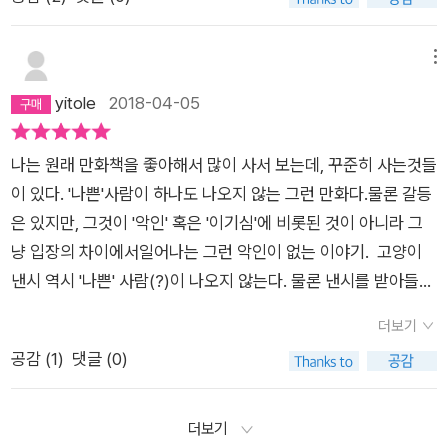
무라는 마음을 주고받으니 까르르 웃고 노래하는 즐거움으로 한
어두운 감정은 하나도 느껴지지 않는다. 마치 작가가 나쁜 건 하
껏 흐드러질 만해요. 렇지만 서로 이웃이라고 여기지 못하면 싸
나도 보여주지 않겠다고 작정한 것처럼 이야기 내내 뻔한 갈등이
워요. 서로 이웃이 아니니 싸우지요. 내 몫이랑 네 몫을 가릅니다.
나 어디서 본 것 같은 악당은 등장하지 않는다. 이렇다 할 위기나
메뉴
내 자리랑 네 자리를 갈라요. 서로 동무라고 느끼지 않기에 다툽
스릴도 없다. 평화로운 쥐 마을의 유일한 고민거리는 다만 저가
yitole
2018-04-05
니다. 서로 동무가 아닌 터라 전쟁무기를 자꾸 만듭니다. 서로 동
쥐인 줄로만 알고 있는 낸시가 사실은 쥐가 아니라는 것을 알게
무라면 핵무기를 만들 생각을 할까요? 서로 동무인 둘 사이에 국
됐을 때 받을 충격을 어찌 감당하게 할 것이냐 하는 문제뿐이다.
나는 원래 만화책을 좋아해서 많이 사서 보는데, 꾸준히 사는것들
경을 가르거나 군대를 둘 생각을 할까요?“낸시야, 아빠가 중요하
교육용 교재도 아닌 만화를 보며 다름을 받아들이는 방식에 대해
이 있다. '나쁜'사람이 하나도 나오지 않는 그런 만화다.물론 갈등
게 할 말이 있어. 우선 말하기 전에 아빠는 정말 낸시를 사랑한단
이야기 할 수는 없을 것이다. 동화를 읽어주며 현실을 미화하는
은 있지만, 그것이 '악인' 혹은 '이기심'에 비롯된 것이 아니라 그
다!” “응, 나두!” “음, 그러니까, 낸시는 사실 아주 조금 특별하단
것이 무슨 의미가 있을까? 나는 이 이야기가 마냥 기분 좋고 때로
냥 입장의 차이에서일어나는 그런 악인이 없는 이야기. 고양이
다. 아주 조금 달라. 하지만 그게 절대 나쁜 것이 아니란다! 낸시
는 코가 찡하기도 했지만 조카를 생각하면 한편으론 속이 상했다.
낸시 역시 '나쁜' 사람(?)이 나오지 않는다. 물론 낸시를 받아들이
는 말이야, 낸시는 그러니까, 조금, 아빠나 마을 쥐랑 다른, 그러
얘야, 넌 낸시가 될 수 없을 거야. 네 친구들은 착한 쥐들이 아니
기까지 고민, 갈등, 많이 나오지만 그것은 입장의 차이였지근본적
니까.” “낸시 알아. 낸시는 고양이야.” “무, 뭐?” “낸시는 고양이
거든. 물론 너도 귀여운 낸시가 아니지. 책을 덮으면서, 아름다운
더보기
인 악인은 없다. 또한 누구랄꺼 없이 서로 말하지 않는 것들에 대
야.” “어, 음!” “친구들과 조금 다르지만, 괜찮아!” “으, 응, 그럼
꿈에서 깨어나 아름답지 않은 현실을 마주한 느낌 같은 미묘한 찝
공감 (
1
)
댓글 (0)
해 존중해주고 배려해주는 이야기들이오랜만에 편안한고 따뜻하
그럼!” (242∼244쪽) 만화책 《고양이 낸시》는 쥐마을 아이들
찝함이 있었다. 귤머리 아이에게 나는 뭐라고 말해줘야 했을
게 읽을수 있는 좋은 이야기이다. 남녀노소 누구에게든 다 추천
이 서로 슬기롭게 마음을 나누면서 낸시랑 동무로 지내는 이야기
까? 내가 조카만 한 나이였을 때부터 귀에 인이 베이도록 들어온
할 만한 좋은 책이다.
더보기
를 들려줍니다. 여기에 어른들이 아이들을 따사로이 아끼며 함께
말이 있다. 우리 딸 머리는 백만 불짜리 머리야. 나중에 할머니가