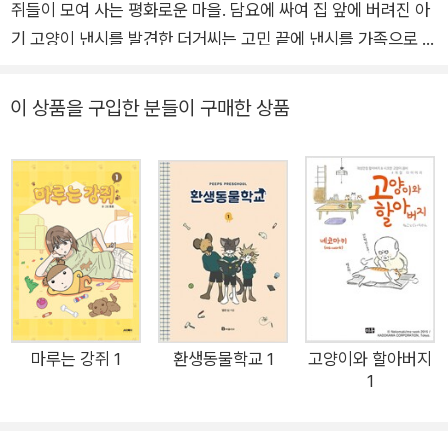
쥐들이 모여 사는 평화로운 마을. 담요에 싸여 집 앞에 버려진 아
기 고양이 낸시를 발견한 더거씨는 고민 끝에 낸시를 가족으로 받
아들인다. 버려진 아기 고양이를 키우게 된 평범한 쥐 가족의 아
주 특별한 이야기, 트위터에 공개한 작은 그림들로 폭발적인 사랑
이 상품을 구입한 분들이 구매한 상품
을 받았던 <고양이 낸시>가 드디어 책으로 출간됐다. 분홍색 리
본 머리핀을 좋아하고, 공놀이보다 공주님놀이를 더 좋아하는 섬
세한 고양이 낸시와 언제까지나 여동생을 지켜주고 싶은 든든한
오빠 지미 그리고 개성 넘치고 마음씨 고운 학교 친구들. 고양이
와 쥐의 종족을 초월한 가족애, 우정을 작가 엘렌 심이 따뜻한 감
성과 아름다운 그림으로 그려냈다. 남들과는 다르지만 모두의 사
랑을 받으며 행복하게 살아가는 낸시와 배려 깊은 쥐 친구들을 보
다 보면 어느새 미소 짓고 있는 자신을 발견할 수 있을 것이다. 버
려진 아기 고양이 낸시와 그런 낸시를 냥줍한 평범한 쥐 가족의
마루는 강쥐 1
환생동물학교 1
고양이와 할아버지
1
아주 특별한 이야기. 트위터에 공개한 작은 그림들로 폭발적인 사
랑을 받았던 상처받은 마음을 어루만져 주는 따뜻한 힐링 만화 <
고양이 낸시>가 드디어 책으로 출간됐다. 쥐들이 모여 사는 평화