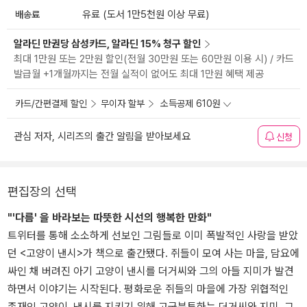
배송료
유료 (도서 1만5천원 이상 무료)
알라딘 만권당 삼성카드, 알라딘 15% 청구 할인
최대 1만원 또는 2만원 할인(전월 30만원 또는 60만원 이용 시) / 카드
발급월 +1개월까지는 전월 실적이 없어도 최대 1만원 혜택 제공
카드/간편결제 할인
무이자 할부
소득공제 610원
관심 저자, 시리즈의 출간 알림을 받아보세요
신청
편집장의 선택
"'다름' 을 바라보는 따뜻한 시선의 행복한 만화"
트위터를 통해 소소하게 선보인 그림들로 이미 폭발적인 사랑을 받았
던 <고양이 낸시>가 책으로 출간됐다. 쥐들이 모여 사는 마을, 담요에
싸인 채 버려진 아기 고양이 낸시를 더거씨와 그의 아들 지미가 발견
하면서 이야기는 시작된다. 평화로운 쥐들의 마을에 가장 위협적인
존재인 고양이, 낸시를 지키기 위해 고군분투하는 더거씨와 지미, 그