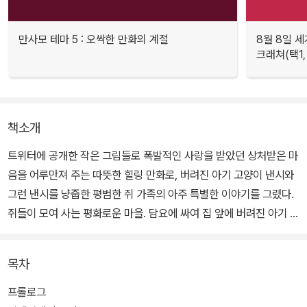
만사모 테마 5 : 오싹한 만화의 계절
8월 8일 세
크래쳐(택1,
책소개
트위터에 공개한 작은 그림들로 폭발적인 사랑을 받았던 상처받은 마
음을 어루만져 주는 따뜻한 힐링 만화로, 버려진 아기 고양이 낸시와
그런 낸시를 냥줍한 평범한 쥐 가족의 아주 특별한 이야기를 그렸다.
쥐들이 모여 사는 평화로운 마을. 담요에 싸여 집 앞에 버려진 아기 고
양이 낸시를 발견한 더거씨는 고민 끝에 낸시를 가족으로 받아들인
다.
목차
분홍색 리본 머리핀을 좋아하고, 공놀이보다 공주님놀이를 더 좋아하
프롤로그