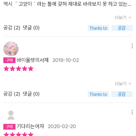
요?” (p. 231) 어쩌면 우리는 모두 고양이 낸시와 같은 삶을 살고
은 친구가 될 수 있을 거야.” (106쪽)“낸시 데려갈 거면 한 명 놓
역시 ｀고양이｀라는 틀에 갖혀 제대로 바라보지 못 하고 있는
신을 그렇게 아끼고 사랑해주는 존재들을 ‘본능’이라는 이유로
있는 것인지도 모른다. 나는 누구이고, 어디에서 왔고, 왜 여기에
고 가. 우리 공주님 놀이 해야 해!” (114쪽)“낸시는 (연극에서) 무
사람이 있는건 아닌지 되돌아봤다읽을수록 감동이야ㅠㅠ♡
‘사냥감’으로 생각해서 쫓아다니고 괴롭히거나 잡아먹는(!) 무시
더보기
있는가?'는 우리가 직면하고 있는 공통된 질문이라고도 할 수 있
슨 역이 하고 싶니?” “난, 해님, 할래요.” (139쪽) 만화책 《고양
무시한 일은 절대로 일어나지 않을 것이다. 다름을 받아들이는
공감 (
2
)
댓글 (0)
기 때문이다. 우리는 모두 삶의 형태는 다르지만 자신도 모르는
이 낸시》는 만화책이기 때문에 참으로 만화스러운 이야기를 들려
‘이해’와 ‘사랑’, ‘존중’이 존재하기 때문이다.나는 ‘쥐’가 아닌 ‘인
사이에 벌어진 사건들과 그것이 누적되어 이루어지는 역사와 사
준다고 여길 수 있습니다. 그러나 우리 삶을 돌아보면 《고양이 낸
간’이다. 그럼에도 낸시처럼 귀엽고 다정하고 사랑스러운 고양이
회구조에 좌우되는 삶을 살고 있다. 살아가면서 우리는 인종과 국
시》에 흐르는 만화스러운 이야기를 어렵잖이 마주할 수 있어요.
메뉴
세 마리와 함께 살고 있다. 더거 씨와 지미에게 소중한 가족이 된
가, 성별, 문화 등에서 기인한 수많은 차별을 마주하게 된다. 인생
여린 이웃을 살피고 아픈 동무를 헤아리는 아이들이 있어요. 힘없
바이올렛의서재
2019-10-02
‘낸시’처럼 내 고양이들도 내겐 세상 둘도 없는 사랑하는 가족이
을 살아가는 것은 다수자들이 진리라고 강요하는 것, 불편한 진실
는 이웃을 아끼고 고단한 동무를 보듬는 어른들도 있지요. 여리
다. 그러나 쥐와 고양이처럼, 인간과 고양이도 엄연히 종(種)이
에 맞서 소수자로서 꺼져가는 희망의 불씨를 살리며 세상을 향해
거나 아프더라도 고개를 홱 돌리는 아이나 어른이 있을 수 있어
다르다. 얼핏 생각해서, 고양이 기준으로 봤을 땐 인간이 쥐에 비
작지만 의미 있는 목소리를 내는과정이라고 할 수 있다. <고양이
요. 힘없거나 고단하더라도 모르는 척하는 사람이 있을 수 있어
더보기
해 덩치도 크고 뭔가 도구도 잘 쓰니까 자신들에게 위협적인 존재
낸시>의 이야기처럼 쉽사리 변하지 않는 세상에 절망하지 않고
요. 그렇지만 말이에요, 우리 삶터가 오늘 여기까지 흐르는 동안
공감 (
2
)
댓글 (0)
일 수 있다. 하지만 어디까지나 이건 인간의 착각일지도 모른다.
신뢰하고 연대하며 협력과 공생의 질서를 만들어나가는 것, 그것
더 많은 사람들이 여린 이웃을 아끼고 아픈 동무를 보살피는 살림
어디선가 읽기로 고양이들은 인간 집사를 털도 나지 않은, 아직
이 비록 사소하고 미약한 성공에 불과하다고 할지라도 삶이 빛나
이었으리라 하고 생각합니다. 밥 한 술을 나누면서 서로 도울 줄
덜 자란 덩치만 큰 아기 고양이라 생각해서 자신들이 돌봐주어야
메뉴
는 사회로 나아가는 동력은 그러한 곳에서 나오는 것 아닐까? 차
아는 마음을 키워 왔지 싶어요. 아기 적부터 같이 살던 개랑 고양
한다고 생각한다지 않는가. 실제로 그래서 서열이 높은 고양이가
기다리는여자
2020-02-20
별과 질책에 굴하지 않고 지금도 치열하게 살아가고 있는 사람들
이는 한집에서 함께 아끼면서 살곤 합니다. 새와 악어는 처음에
낮은 고양이에게 주로 해주는 그루밍을, 고양이가 인간에게 해주
의 희생과 헌신이, 그리고 그들을 지지하고 응원하는 작지만 끊이
같은 자리에서 깨어나서 서로 아끼는 동무가 될 수 있어요. 우리