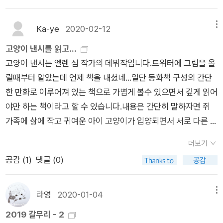
사랑이다. '고양이 낸시'는 개인적으로 구입했다가 한 권 더 사서
친구에게 선물했다. 가끔 꺼내보는 데 볼 때마다 포근한 기분이
Ka-ye
2020-02-12
메뉴
들어 좋아한다.
고양이 낸시를 읽고...
고양이 낸시는 엘렌 심 작가의 데뷔작입니다.트위터에 그림을 올
릴때부터 알았는데 언제 책을 내셨네...일단 동화책 구성의 간단
한 만화로 이루어져 있는 책으로 가볍게 볼수 있으면서 깊게 읽어
야만 하는 책이라고 할 수 있습니다.내용은 간단히 말하자면 쥐
가족에 삶에 작고 귀여운 아이 고양이가 입양되면서 서로 다른 상
황속에 펼쳐지는 감동과 아름다움, 귀여움을 나타낸 책이라고 할
더보기
수 있습니다.귀여운 그림체라서 보기 좋고, 깊게 생각해야 하는
공감 (
1
)
댓글 (0)
내용이라서 아주 재미있게 읽을 수 있습니다.미국식 동화 카툰에
서는 이런 식의 만화가 종종 있는 편인데 한국식 감성이랄까... 적
절한 개그 센스와 폭발하는 귀여움이 잘 어우러진 수작입니다.무
라영
2020-01-04
메뉴
엇보다 작가이신 엘렌 심씨가 동물을 좋아하고 그들에 대한 사랑
2019 갈무리 - 2
이 넘쳐나서 그 감정이 책에 그대로 녹아들어가 있다는게 느껴지