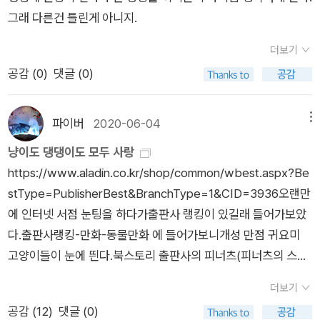
h?v=2vL-RvmVgo0+[단독] 중국산 잡았더니 심사 삐걱…전직
그래 다른건 틀린게 아니지.
쓰는 말밑 꾸러미 사전》, 《미래세대를 위한 우리말과 문해력》,
부사장이 심사위원으로 [의혹의 군 드론 사업 ②]https://n.new
《들꽃내음 따라 걷다가 작은책집을 보았습니다》, 《우리말꽃》,
s.naver.com/mnews/article/215/0001256376?sid=101[단
더보기
《쉬운 말이 평화》, 《곁말》, 《책숲마실》, 《우리말 수수께끼 동시》,
독] 美는 中 드론 국경서 막는데… 韓 국방부는 송수신 부품 “추
공감 (
0
)
댓글 (0)
《시골에서 살림 짓는 즐거움》, 《이오덕 마음 읽기》을 썼다. blog.
후 국산화”https://www.newsroad.co.kr/news/articleVie
naver.com/hbooklove김만배는 정말 돈방석에 앉았나 : 대장
w.html?idxno=60998여론조사 4건 보니, 李지지율 하락 지속
동 민사소송 '정치 뺀 해설서' [추적+]https://n.news.naver.co
파이버
2020-06-04
메뉴
'유시민의 비판 부정적 작용할듯'https://n.news.naver.com/m
m/article/665/0000006167?cds=news_media_pc&type
냥이도 댕댕이도 모두 사랑
news/article/006/0000136500?sid=100李대통령 지지율 6
=editn넷플릭스, 소니…케데헌 성공 요인과 우리에게 없는 것
https://www.aladin.co.kr/shop/common/wbest.aspx?Be
주 연속 하락… 긍정 평가 46.5% 부정 평가 49.5%https://n.ne
[視리즈]https://n.news.naver.com/article/665/00000061
stType=PublisherBest&BranchType=1&CID=3936오랜만
ws.naver.com/mnews/article/023/0003984649?sid=16
62정청래 '세계적 명성 날린 임요환, 이윤열, 홍진호, 마재윤'?htt
에 인터넷 서점 눈팅을 하다가출판사 랭킹이 있길래 들어가보았
2한국 철강, EU '46% 쿼터 삭감 폭탄' 피해…19.7% 감소로 방어
ps://n.news.naver.com/mnews/ranking/article/002/0002
다.출판사랭킹-만화-동물만화 에 들어가보니개성 만점 귀요미
(종합)https://n.news.naver.com/mnews/article/001/0016
414564
고양이들이 눈에 띈다.북스토리 출판사의 피너츠(피너츠의 스누
168268?sid=101(일본) 비자 가격이 5배 폭등한 이유https://
피는 강아지?니까)를 제외하고 반이상이 고양이라서 뭔가 신기
www.youtube.com/watch?v=Wf5bKnlOpd0
더보기
했다. 최근 십 년동안 인터넷에서 고양이들의 귀여움이 각광받는
공감 (
12
)
댓글 (0)
것 같다. 그러면 어떠랴 귀여우면 된 것을! 냥이도 댕댕이도 모두