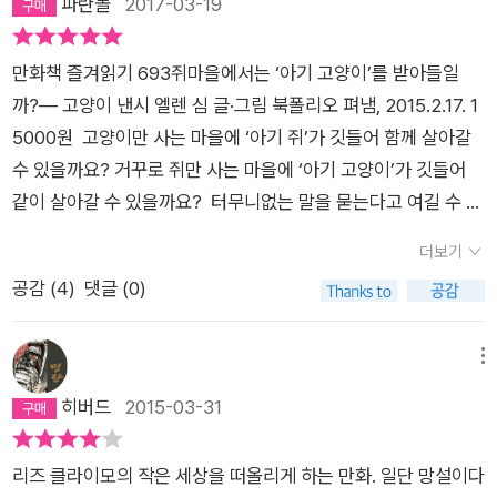
파란놀
2017-03-19
이는 흔치 않았음을 고백하고 있다. ‘뮤즈’를 만난 것은 인생 최고
게 예뻐해 달라고 애교를 부리기도 한다. 세 마리가 모두 어느 날
의 행운이었다는 것이다. 하루키의 사례처럼 <고양이 낸시>도
문득 내 앞에 나타난 것이다. 마치 <고양이 낸시>의 ‘낸시’처럼
만화의 모티브가 된 고양이가 있었던 것은 아닐까? 어쩌면 엘렌
만화책 즐겨읽기 693쥐마을에서는 ‘아기 고양이’를 받아들일
말이다. 그런데 아기 고양이 낸시는 나와 같은 인간 집사의 집 앞
심 작가님과LA에서 같이 살고 있는 고양이가 그 주인공은 아닐
까?― 고양이 낸시 엘렌 심 글·그림 북폴리오 펴냄, 2015.2.17. 1
에 버려진 것이 아니다. 낸시가 버려진 집 앞은 무려 평범한 쥐 가
까? 이 만화는 그 고양이에게 건네는 작가님의 감사의 인사 같은
5000원 고양이만 사는 마을에 ‘아기 쥐’가 깃들어 함께 살아갈
족의 집이다!쥐의 천적이라는 고양이! 바로 그 고양이의 새끼가
것 아니었을까? <고양이 낸시>의 이야기 흐름에 변화를 가져오
수 있을까요? 거꾸로 쥐만 사는 마을에 ‘아기 고양이’가 깃들어
집 앞에 버려져 있다니, 쥐들이 얼마나 놀랬으랴. 그럼에도 낸시
는 가장 결정적인 장면을 꼽는다면 돌아온 여행자 ‘헥터’의 등장
같이 살아갈 수 있을까요? 터무니없는 말을 묻는다고 여길 수 있
를 처음 본 더거 씨는 가여운 아기 고양이 낸시의 귀여움에 홀딱
일 것이다. 오랜 기간 여행을 하면서 마을에서 떠나 있었던 ‘헥
습니다. 그러나 꼭 터무니없는 말만은 아닙니다. 고양이랑 쥐, 또
반해 낸시를 덜컥 집 안으로 들이고 만다. 아들 지미도 낸시를 보
더보기
터’는 어린 생쥐들이 스스럼없이 고양이 낸시와 어울리는 모습을
는 쥐랑 고양이, 이렇게 둘 사이가 아닌 ‘남·북녘’을 놓고도 생각
고는 완전히 반하고 만다. 너무 너무 귀여운 것이 아닌가! 사실 아
공감 (
4
)
댓글 (0)
보면서 엄청난 당혹감과 혼란스러움을 느낀다. 헥터는 생쥐로서
할 수 있어요. ‘한국 노동자·이주 노동자’를 놓고도 생각할 수 있
기 때부터 우리 고양이들을 키워온 나로서는 아기냥의 그 귀여움
고양이에 대해 본능적으로 느낄수 밖에 없는 두려움과공포를 잃
습니다. ‘아이·어른’이라든지 ‘가시내·사내’를 놓고도 생각할 수
을 공감하고도 남는다. 우주 최강의 귀여움이랄까. 그렇지만 나는
어버린 마을 사람들을 보면서 혹시라도 발생할지 모를 위험을 상
있어요. 자, 고양이마을에 어느 날 어느 집 문 앞에 아기 쥐가 바
메뉴
고양이보다 훨씬 덩치 큰 인간 집사, 그에 비해 더거 씨와 그의 아
기시키기 위해 다방면으로 노력한다. “밖에 애들이랑 노는 저 커
구니에 담긴 채 놓인다면 어떤 일이 벌어질까요? 거꾸로 쥐마을
히버드
2015-03-31
들 지미는 자신을 잡아먹을지도 모르는....... 고양이 낸시를 가족
다란 게 뭐라고 생각하세요?!!”“낸시”, “더거씨네 딸...?”, “우리
에 어느 날 어느 집 문 앞에 아기 고양이가 바구니에 담긴 채 놓인
으로 받아들이다니 정말 대단한 결심이 아닐 수 없다.낸시의 귀여
아들 친구”“고양이!!! 고양이라고요 여러분...! 우리들의 천적!!”
다면 어떤 일이 일어날까요?“추워요. 아기가 추워해.” “그러네.
움에 반한 더거 씨 가족이야 그렇다 쳐도, 산 넘어 산. 마을 사람
리즈 클라이모의 작은 세상을 떠올리게 하는 만화. 일단 망설이다
(p. 159) 하지만 마을에서 함께 생활하게 되고 여러가지 에피소
데리고 들어가야겠다. 그렇지?” (14쪽)“여러분, 더거 씨가 며칠