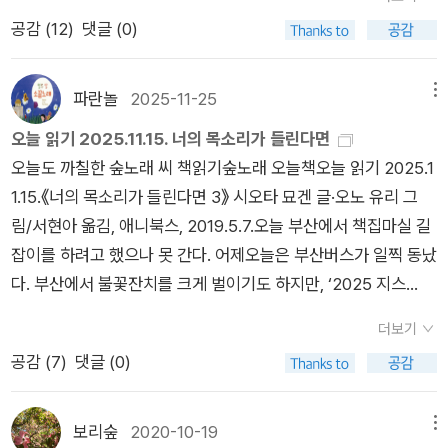
다. 길손집에 책짐을 풀고서 〈라이브러리 두란노〉로 간다. ‘비·빗·
공감 (
12
)
댓글 (0)
빚·빛’ 네 마디가 어떻게 만나고 잇는지 이야기꽃을 편다. 밤에는
여태껏 들여다보지 않던 ‘1980∼90해무렵 노래’를 문득 듣는다.
어느 분은 마흔 해 남짓 날마다 목을 가다듬었고, 어느 분은 뒤늦
파란놀
2025-11-25
메뉴
게 목을 추스르네. 남이 알아보지 않더라도 노래빛을 피운 분이라
오늘 읽기 2025.11.15. 너의 목소리가 들린다면
면 언제이고 새롭게 빛을 보리라. 《고양이 왕》을 되새긴다. 얼핏
오늘도 까칠한 숲노래 씨 책읽기숲노래 오늘책오늘 읽기 2025.1
보면 ‘집고양이’는 마치 임금님처럼 군다고 여길 만하다. 그런데
1.15.《너의 목소리가 들린다면 3》 시오타 묘겐 글·오노 유리 그
사람이 길들였을 뿐이다. 고양이 스스로 콧대가 높거나 멍청하게
림/서현아 옮김, 애니북스, 2019.5.7.오늘 부산에서 책집마실 길
굴지 않는다. “길든 집고양이”가 얼마나 멍청하게 뒹구는지 보여
잡이를 하려고 했으나 못 간다. 어제오늘은 부산버스가 일찍 동났
주면서 “서울(도시)에 길든 사람”을 넌지시 나무라려는 뜻일 수
다. 부산에서 불꽃잔치를 크게 벌이기도 하지만, ‘2025 지스
있지만, 사람을 나무라려면 사람을 나무랄 노릇이고, 사람이 집고
타’를 부산에서 하는구나. 이레 뒤로 일을 미룬다. 얼마 만에 흙날
양이한테서 들빛을 어떻게 빼앗았는지 짚을 노릇이라고 본다. 뭇
더보기
과 해날을 집에서 느긋이 보내는지 모를 만큼 올해는 휘몰아치듯
목숨 가운데 사람하고 눈을 똑바로 마주하면서 오래도록 쳐다보
공감 (
7
)
댓글 (0)
바깥일을 다녔다. 바깥일을 좀 한 탓인지, ‘올해 벌이’가 늘었다며
는 고양이를 그저 ‘들고양이’와 ‘숲고양이’라 바라보면서 받아들
‘가난집(차상위계층)’에서 ‘탈락’할 수 있다고 면사무소에서 알리
일 때라야, 붓끝을 제대로 펼 만하겠지.#Le Roi-Chat #Jeremi
네. 그러려니 해야지 어쩌나. 그런데 가난집인 나한테 나라가 베
보리숲
2020-10-19
메뉴
eMoreau #SelynnLeeㅍㄹㄴ글 : 숲노래·파란놀(최종규). 낱말