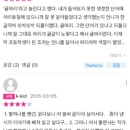
는 일도 드물지 않다. 나만 해도 매일 아침, 저녁으로 우리 둘째
지 않는 목소리들이 세상을 바꾸는 원동력이 될 것을 믿어 의침치
는 꼭 먹이사슬이라는 얼거리로만 바라보아야 하지 않습니다. 같
‘귤머리’라고 놀린다고 했다. 내가 들어보지 못한 생경한 단어에
고양이에게 그루밍당해서 침범벅이 되곤 한다. 그럴 때 나는 녀석
않는다. 딸아이는 고양이 낸시의 살인적인 귀여움에 무한한 열광
은 목숨이나 이웃 숨결이라는 눈으로 바라볼 수 있어요.“아니, 도
어리둥절해 있으니까 잘 못 알아들었다고 생각했는지 언니가 한
에게 “엄마! 회사 갔다 올게요.”하고 우스갯소리를 하기도 한다.
을 보내고 있다. 거실 곳곳에 제멋대로 붙여져 있는 고양이 낸시
대체가, 밖에 애들이랑 노는 저 커다란 게 뭐라고 생각하세요?”
글자씩 또박또박 되풀이했다. 귤머리. 그런 단어가 있냐고 되물으
그러니 종을 뛰어넘어서 인간과 고양이가 애정을 나누듯이, 쥐와
의 스티커를 보면서 아이와 또 하나의 추억을 공유했다는 생각에
“낸시요.” “낸시.” “낸시다.” “아니, 이름 말고요!” “더거 씨네
니까 말 그대로 머리가 귤같이 노랗다고 해서 귤머리란다. 이제
고양이 또한 그런 관계가 가능하고도 남지 않을까.<고양이 낸시
행복을 느꼈다. 하지만 아직은 <고양이 낸시>의 이면에존재하
딸?” “우리 아들 친구?” “귀여워.” (157∼158쪽)“고양이의 위
막 초등학생이 된 조카는 언니를 닮아서 머리카락 색깔이 옅었다.
>는 이렇게 남들이 보기엔 서로 적이라고 생각되는 대상인 고양
는 철학적인 내용을 이해하기에는 어린 나이라서 아이가 성장한
험성?” “네. 마을 쥐들이 모르는 것 같으니 뭐라고 말 좀 해 주세
이건 우리 집 내력인데, 언니뿐만 아니라 우리 자매들은 모두 머
이와 쥐의 우정과 사랑을, 그것도 돌보는 고양이, 돌봄당하는 쥐
더보기
후 다시 한번 <고양이 낸시>에 대해 의견을 나누고 싶다. 지금
요.” “헥터, 괜찮을 거다.” “아버지! 이 책에도! 저 책에도! 모든 책
리카락 색깔이 옅다. 어두운 데서 보면 그냥 짙은 갈색인데 햇빛
가 아닌, 작은 쥐들이 덩치 큰 고양이를 돌본다는 설정을 통해 ‘나
공감 (
2
)
댓글 (0)
보다 진보한 세상에서 지금과는 다른 모습의 아빠와 딸은 어떠한
에서 고양이는 위험하다고 되어 있단 말이에요! 특히 이 책에
을 받으면 빛바랜 갈색이다. 자매들 중에서는 특히 내가 제일 심
와 다른 존재’를 이해하고, 차별 없이 받아들이고 서로에게 소중
대화를 나누게 될까? 멀지 않아 도래할 그날이 벌써부터 기다려
는…….” “흠.” “아버지?” “그랬지, 헥터 너는 어렸을 때부터 너무
해서 어느 동네 미용실에 가도 염색한지 얼마나 됐냐는 질문을 받
한 관계가 되는 과정을 따뜻하게 그려나간다. 세상 사람들이 모두
진다.
가까이서 책을 보곤 했었지.” (173∼175쪽) 《고양이 낸시》에 나
는다. 여하튼 반 친구들 눈에는 조카의 머리색깔이 튀었는지 귤머
메뉴
이 따뜻하고 인정 넘치는 쥐 마을의 쥐들과 같다면, 이 지구에 폭
오는 쥐마을에서 어른들은 누구나 처음에는 ‘고양이’라는 이름만
리라는 해괴하고도 직관적인 신조어를 만들어 놀려대는 모양이
k-kid
2015-03-05
력과 혐오라는 단어는 몽땅 사라질 텐데 하는 생각이 잠시 들었
들어도 소름이 돋습니다. 이와 달리 쥐마을 아이들은 처음에는
었다. 타고난 머리색을 어쩌랴 싶지만 아이에게는 그게 꽤 큰 스
다. 이 책을 읽고 나니, 우리 고양이들에게도 분홍색 리본 머리핀
‘고양이’를 모르기 때문에 고양이라고 해서 두려워하지 않아요.
트레스였는지 잔뜩 울상이었다. 이모도 저 만할 때 친구들이 그렇
꽂아주고 공주님놀이를 하자고 해볼까 싶은데, 녀석들은 우다다
1. 별하나를 뺀건. 읽다보니 어 벌써 끝이야 싶어서다. 좀더 낸
그저 함께 지내는 동무로 삼습니다. 어릴 적부터 고양이 낸시를
게 놀렸느냐고 물어보는데 뭐라고 대답해 줘야 할지 난감했다. 아
뛰기를 더 좋아하는 철부지들이구나.
시의 이야기에 빠져 살고 싶다구... 2. 그러니 어서 출판사는 작가
동무로 삼은 쥐마을 아이들은 무럭무럭 자라는 동안에도 낸시를
이들은 어쩌면 그렇게 다른 것을 민감하게 찾아내서 집요하게 배