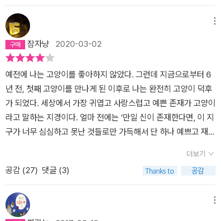
>를 읽으며 무엇보다도 이야기 전반에 깔려 있는 삶의 동반자로
서 고양이를 바라보는 따뜻한 시선과 진심이 느껴졌다. 그러면서
메뉴
얼마 전 읽었던 무라카미 하루키의 에세이집 <장수 고양이의 비
잠자냥
2020-03-02
밀>이 떠올랐다. 애묘인으로 잘 알려져 있는 하루키는 어린 시절
부터 꽤 많은 고양이를 키웠는데, 이 에세이집에서는 그 중에서
예전에 나는 고양이를 좋아하지 않았다. 그런데 지금으로부터 6
유일하게 자신과 20년이 넘는 세월을 함께 한 고양이 ‘뮤즈’의 비
년 전, 첫째 고양이를 만나게 된 이후로 나는 완전히 고양이 덕후
밀에 대해 밝히고 있다. 장수 고양이의 이름 ‘뮤즈’는 하루키의 아
가 되었다. 세상에서 가장 귀엽고 사랑스럽고 예쁜 존재가 고양이
내가 푹 빠져 있던‘유리의 성’이라는 순정만화 속 등장인물 이름
라고 말하는 지경이다. 얼마 전에는 ‘만일 신이 존재한다면, 이 지
을 본따서 지은 것이다. ‘뮤즈’는 하루키와 여러 가지 비밀과 추억
구가 너무 심심하고 못난 것들로만 가득해서 단 하나 예쁘고 재미
을 공유한고양이다. 그 비밀 중 하나는 ‘뮤즈’가 하루키의 출세작
난 녀석들을 창조해야겠다, 결심하고 만든 녀석들이 바로 고양
인 ‘노르웨이의 숲’ 탄생에 기여했다는 점이다. 하루키는 에세이
더보기
이’일 것이라고 서슴없이 말하고 있는 나를 발견하기도 했다.지금
집에서 뮤즈는 예쁘고, 영리하고, 튼튼하고, 숱한 수수께끼를 품
공감 (
27
)
댓글 (3)
나는 고양이 세 마리를 키우고 있다. 아니 세 마리와 함께 지낸다.
고 있었던 같이 살기에 매우 이상적인 고양이였음을 밝히고 있다.
모두 길에서 데려온 아이들. 엄마에게 버림당해 빽빽 울고 있던
그와 고양이 사이에는 늘 가벼운 긴장감이 흘렀지만, 그건 그것대
녀석들이 지금은 내 집에서 가장 따뜻하고 아늑한 곳을 찾아 한낮
메뉴
로 또 상당히 안정적이었고, 또그러한 기분을 느끼게 해주는 고양
의 게으른 잠을 즐기고, 지들끼리 우다다 뛰놀기도 하고, 집사에