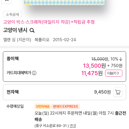
소득공제
고양이 박스·스크래쳐(마일리지 차감)+적립금 추첨
고양이 낸시
엘렌 심
(지은이)
북폴리오
2015-02-24
종이책
15,000
원,
10%
13,500
원
+ 750원
11,475
원
카드최대혜택가
더보기
전자책
9,450
원
수령예상일
양탄자배송
썬데이 EXPRESS
오늘(일) 22시까지 주문하면 내일(월) 아침 7시
출근전
배송
(중구 서소문로 89-31 )
변경