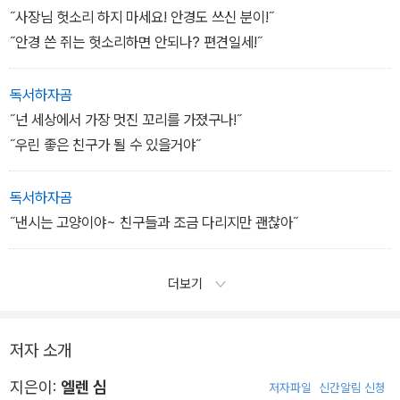
˝사장님 헛소리 하지 마세요! 안경도 쓰신 분이!˝
˝안경 쓴 쥐는 헛소리하면 안되나? 편견일세!˝
독서하자곰
˝넌 세상에서 가장 멋진 꼬리를 가졌구나!˝
˝우린 좋은 친구가 될 수 있을거야˝
독서하자곰
˝낸시는 고양이야~ 친구들과 조금 다리지만 괜찮아˝
더보기
저자 소개
지은이:
엘렌 심
저자파일
신간알림 신청