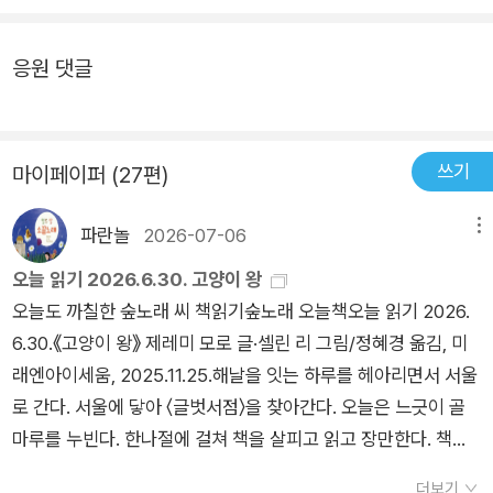
사랑을 짓는 이야기를 보탭니다. 아이는 아이 나름대로, 어른은
되서도 하얗게 세지 않을 거야. 아빠는 이미 마흔 전에 백발이 되
어른 나름대로, 서로서로 마을을 사랑으로 짓는 기쁜 마음을 북돋
셨으니 아빠를 닮은 내 머리가 나중에 셀지 안 셀지는 모르는 일
응원 댓글
우려고 해요. 두려움을 떨치기에 이웃이 되고 동무가 됩니다. 미
이었지만 말이다. 이제는 어린애도 아닌데 엄마는 염색하러 가시
워하지 않고 싫어하지 않으니 금을 긋지 않으며 손을 맞잡아요.
는 날마다 아직도 내게 그런 말을 하신다. 네 머리는 나중에 세지
좋아하는 마음을 키우면서 어느덧 사랑으로 거듭나니 따사로운
않는 머리야. 그러니 얼마나 특별하냐고. 어릴 때 나는 그 애정이
쓰기
마이페이퍼 (27편)
기운이 흐릅니다. 밝은 봄바람을 함께 누립니다. 싱그러운 봄볕을
담긴 도돌이표 멘트를 들을 때 마다 내가 다른 애들과 다른 부분
함께 쬡니다. 2017.3.19.해.ㅅㄴㄹ(숲노래/최종규 . 시골에서 만
이 있다는 걸 자각하게 됐지만 한편으로는 그 다름이 나쁘지 않은
파란놀
2026-07-06
메뉴
화읽기)
것임을 알았다. 오히려 가끔은 특별하다는 생각도 했었다. 다르다
는 것이 나쁜 것이 아님을, 때로는 특별한 것이 될 수도 있다는 것
오늘 읽기 2026.6.30. 고양이 왕
을 이야기해도 어린 조카는 아마 이해하지 못하리라. 나중에 하얀
오늘도 까칠한 숲노래 씨 책읽기숲노래 오늘책오늘 읽기 2026.
머리가 덜 난다는 말은 들은 들 아이가 기분 좋게 생각할 것 같지
6.30.《고양이 왕》 제레미 모로 글·셀린 리 그림/정혜경 옮김, 미
도 않고 말이다. 귤머리 아이에게 뭐라고 말해줬어야 했을까? 어
래엔아이세움, 2025.11.25.해날을 잇는 하루를 헤아리면서 서울
쩌면 정답은 이 책의 254쪽에 있는 그 말인지도 모르겠다.
로 간다. 서울에 닿아 〈글벗서점〉을 찾아간다. 오늘은 느긋이 골
마루를 누빈다. 한나절에 걸쳐 책을 살피고 읽고 장만한다. 책꾸
러미가 둘이 나온다. 하나는 품에 안고, 하나는 시골집으로 부친
더보기