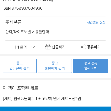
ISBN 9788937834936
주제분류
신간알림 신청
만화/라이트노벨
>
동물만화
선물하기
공유하기
중고
중고
중고 등록
알라딘에 팔기
회원에게 팔기
알림 신청
이 책이 포함된 세트
[세트] 환생동물학교 1 + 고양이 낸시 세트 - 전2권