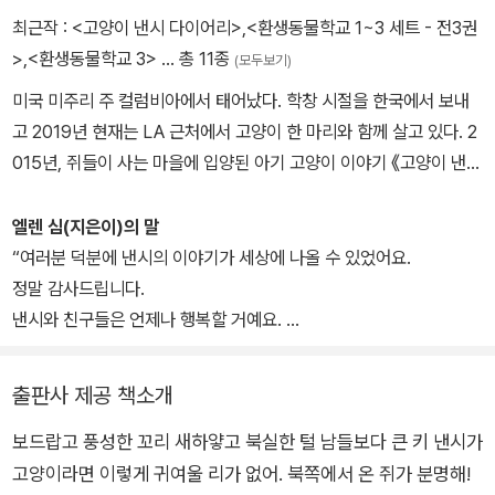
최근작 :
<고양이 낸시 다이어리>
,
<환생동물학교 1~3 세트 - 전3권
>
,
<환생동물학교 3>
… 총 11종
(모두보기)
미국 미주리 주 컬럼비아에서 태어났다. 학창 시절을 한국에서 보내
고 2019년 현재는 LA 근처에서 고양이 한 마리와 함께 살고 있다. 2
015년, 쥐들이 사는 마을에 입양된 아기 고양이 이야기 《고양이 낸
시》를 펴냈고 네이버 웹툰에서 《환생동물학교》를 연재했다. 트위터
@ emrfkawnl
엘렌 심(지은이)의 말
“여러분 덕분에 낸시의 이야기가 세상에 나올 수 있었어요.
정말 감사드립니다.
낸시와 친구들은 언제나 행복할 거예요.
여러분도 언제나 행복하시길 바랄게요.”
출판사 제공 책소개
보드랍고 풍성한 꼬리 새하얗고 북실한 털 남들보다 큰 키 낸시가
고양이라면 이렇게 귀여울 리가 없어. 북쪽에서 온 쥐가 분명해!