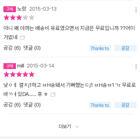
노랑
2015-03-13
메뉴
아니 왜 아까는 배송비 유료였으면서 지금은 무료입니까 ??어이
가없네
공감 (
6
)
댓글 (0)
mill
2015-03-14
메뉴
낮ㅇㅔ 결ㅈj1하고 ㅂH송돼서 기뻐했는ㄷj1 ㅂH송ㅂ1ㄱr 무료로
바ㄲㅕ있DA...... 후 ㅎ
공감 (
6
)
댓글 (0)
더보기