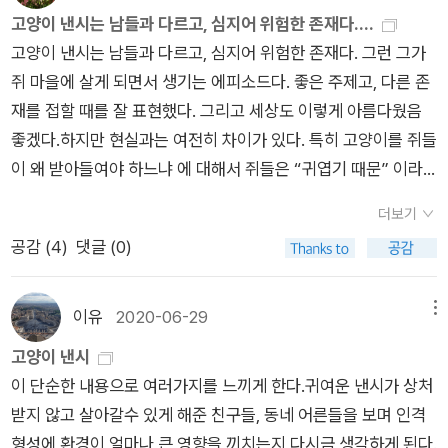
푸는 바는 ‘손전화 한 달 1만 원 에누리 + 전기삯 한 달 1만 원 에
고양이 낸시는 남들과 다르고, 심지어 위험한 존재다....
책과 노래를 쓴다. 숲을 품은 시골에서 산다. 살림을 짓는 하루를
누리’ 두 가지이다. 한 해에 ‘24만 원씩’ 베푸는 셈이니 가난집으
고양이 낸시는 남들과 다르고, 심지어 위험한 존재다. 그런 그가
가꾼다. 《열두 달 소꿉노래》, 《풀꽃나무 들숲노래 동시 따라쓰
로는 고마운 노릇이되, 한 달 2만 원 이바지돈으로 너무 티내지
쥐 마을에 살게 되면서 생기는 에피소드다. 좋은 주제고, 다른 존
기》, 《새로 쓰는 말밑 꾸러미 사전》, 《미래세대를 위한 우리말과
않나? 한 달 24만 원도 아닌 한 해 24만 원이면서. “가난한 주제
재를 접할 때를 잘 표현했다. 그리고 세상도 이렇게 아름다웠음
문해력》, 《들꽃내음 따라 걷다가 작은책집을 보았습니다》, 《우리
에 왜 일을 해서 돈을 버느냐? ‘탈락’하고 싶냐?”는 말씨로 알리
좋겠다.하지만 현실과는 여전히 차이가 있다. 특히 고양이를 쥐들
말꽃》, 《쉬운 말이 평화》, 《곁말》, 《책숲마실》, 《우리말 수수께끼
는 고을일꾼 목소리를 듣다가 조금 울컥했다. 가난하기에 더 땀내
이 왜 받아들여야 하느냐 에 대해서 쥐들은 “귀엽기 때문” 이라
동시》, 《시골에서 살림 짓는 즐거움》, 《이오덕 마음 읽기》를 썼
어 이 일 저 일 붙드는 삶이지 않나? 땀흘려 일하는 가난일꾼한테
답한다.만약 낸시의 외모가 귀엽지 않았다면?이 책 자체는 성립
다. blog.naver.com/hbooklove+[3대 메가] 서남권 반도체 원
더 힘내라고 해야 맞지 않나? 《너의 목소리가 들린다면》은 길짐
더보기
하지 않는다. 아무튼 고양이를 좋아하는 이에겐 더없이 사랑스러
전 4.5기 전기·212만명 물 필요…확보될까(종합)https://n.new
승을 거두어 보살피는 스님이 길짐승 마음을 조금씩 느끼고 읽는
공감 (
4
)
댓글 (0)
울 책이고, 그렇게 심각하게 읽을 책은 아니겠다.
s.naver.com/mnews/article/001/0016165833?rc=N&nty
줄거리를 다룬다. 길냥이를 좋아하는 사람이 무척 많은 줄 아는
pe=RANKING800조 반도체 투자 '전남광주'로.. '전북은 또 소
데, 이 그림꽃은 영 못 읽히다가 사라졌다. 모든 고양이책이 다 잘
외'https://n.news.naver.com/article/659/0000044782정
이유
2020-06-29
메뉴
팔리지는 않겠지. 게다가 ‘귀염귀염 그림’보다는 ‘아프고 다치는
권교체 대신 택한 이것…트럼프가 이란을 무너뜨리지 않은 이유 |
고양이 낸시
삶’을 그리는 얼거리라서 읽기에 안 만만할 수 있다. 길에서도 마
이윤정의 이슈브리핑https://www.youtube.com/watch?v=
이 단순한 내용으로 여러가지를 느끼게 한다.귀여운 낸시가 상처
을에서도 별에서도 모든 숨결은 반짝인다.#?田妙玄 #ペットの
1KDmhFdwaVM50년 공들였다… WHO 장악한 중국 영향력의
받지 않고 살아갈수 있게 해준 친구들, 동네 어른들을 보며 인격
聲が聞こえたら #オノユウリㅍㄹㄴ글 : 숲노래·파란놀(최종
실체 | 이윤정의 이슈브리핑https://www.youtube.com/watc
형성에 환경이 얼마나 큰 영향을 끼치는지 다시금 생각하게 된다.
규). 낱말책을 쓴다. 《풀꽃나무 들숲노래 동시 따라쓰기》, 《새로