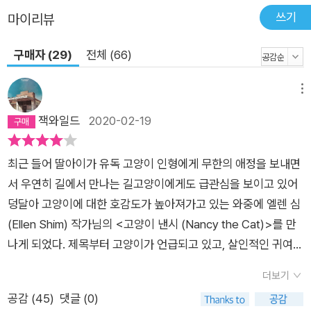
쓰기
마이리뷰
구매자 (29)
전체 (66)
메뉴
잭와일드
2020-02-19
최근 들어 딸아이가 유독 고양이 인형에게 무한의 애정을 보내면
서 우연히 길에서 만나는 길고양이에게도 급관심을 보이고 있어
덩달아 고양이에 대한 호감도가 높아져가고 있는 와중에 엘렌 심
(Ellen Shim) 작가님의 <고양이 낸시 (Nancy the Cat)>를 만
나게 되었다. 제목부터 고양이가 언급되고 있고, 살인적인 귀여움
으로 천적인 생쥐들까지 무장해제시킨고양이 낸시가 표지를 장
더보기
식하고 있어 친근감을 가지고 책에 접근할 수 있었다. 딸아이와
공감 (
45
)
댓글 (0)
함께 읽으면서 교감을 나누고 싶은 마음도 컸었다. <고양이 낸시