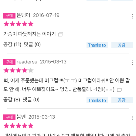
은탱이
2016-07-19
메뉴
가슴이 따듯해지는 이야기
공감 (
11
)
댓글 (0)
readersu
2015-03-13
메뉴
헉, 어제 주문했는데 머그컵!!!!(ㅜ.ㅜ) 머그컵이라뉘!! 안 이쁨 말
도 안 해. 너무 예쁘잖아요~ 엉엉.. 반품할래. -1점!(=.=)
공감 (
8
)
댓글 (0)
봄엔
2015-03-13
메뉴
넷상에서의 인기만큼 사랑스럽고 행복한 책입니다 근데 왜 출간