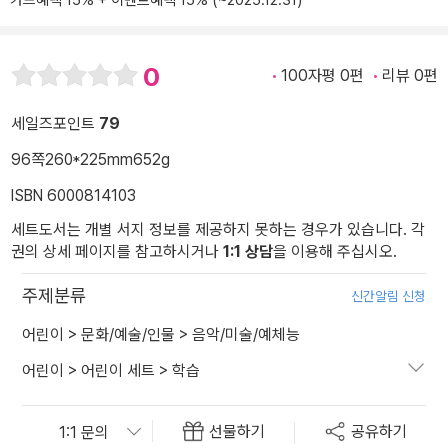
카드혜택 15% + 이벤트혜택 15% (~2025.12.31)
0
100자평 0편
리뷰 0편
세일즈포인트
79
96쪽
260*225mm
652g
ISBN 6000814103
세트도서는 개별 서지 정보를 제공하지 못하는 경우가 있습니다. 각
권의 상세 페이지를 참고하시거나
1:1 상담
을 이용해 주십시오.
주제분류
신간알림 신청
어린이
>
문화/예술/인물
>
음악/미술/예체능
어린이
>
어린이 세트
>
학습
선물하기
공유하기