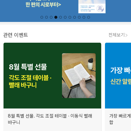
관련 이벤트
전체보기
8월 특별 선물. 각도 조절 테이블 · 이동식 빨래
가장 빠르게
바구니
합