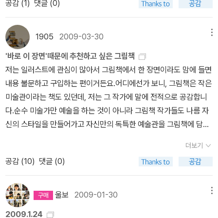
공감 (
1
)
댓글 (0)
누구의 방해도 받지 않고 겨우내내 따뜻한 굴 속에서 잠을 잔다면. 그
리고 피둥피둥 쪘던 살은 다 말끔히 사라지고, 잠을 충분히 자서 피곤
도 말끔히 사라진 밝고 건강한 얼굴로 새로 봄을 맞이한다면. 해마다
1905
2009-03-30
메뉴
겨울이 시작될 무렵 난 곰을 부러워했다. 추위 앞에서 끈질기게 곰을
'바로 이 장면'때문에 추천하고 싶은 그림책
꿈꾸는 걸 보면 나는 웅녀의 직계후손인 게 틀림없다는 생각도 했다.
저는 일러스트에 관심이 많아서 그림책에서 한 장면이라도 맘에 들면
＊＊ 12월이 된지 3일째. 오후에 눈발이 날렸지만 추위는 누그러졌
내용 불문하고 구입하는 편이거든요.어디에선가 보니, 그림책은 작은
다. 자료조사를 위해 구립도서관에서 빌린 책이 연체되어 반납해야
미술관이라는 책도 있던데, 저는 그 작가에 말에 전적으로 공감합니
했고, 목요일 문학교실에서 쓸 책을 대출해야했다. '문학교실'보다는
다.순수 미술가만 예술을 하는 것이 아니라 그림책 작가들도 나름 자
'책놀이교실'이라는 명패가 더 잘 어울릴 것 같은 수업(?)을 위해 눈
신의 스타일을 만들어가고 자신만의 독특한 예술관을 그림책에 담아
과 관련된 이야기가 담긴 그림책 3권을 골랐다. <눈 결정체
내고 있거든요. 같은 이야기라도 작가들마다 이미지를 잡아내는 해석
는 어떻게 생겼을까요?>는 과학책이라고 할 수 있지만 글도 적당하
더보기
이 다 틀립니다. 그림책은 아이들이 보는 것이라는 인식에서 조그만
고 아름다운 눈 결정 사진들을 볼 수 있어서 좋다. <용감한 아이린>
공감 (
10
)
댓글 (0)
벗어날 수 있다면, 더 넓은 그림책의 세계를 접할 수 있고 그림을 이해
과 <눈 내리는 하굣길>에서 눈은 아이들이 극복해야할 재난으로 등
할 수 있는 방법이 수만 가지나 널려 있는데 말이예요. 이건 저만의 그
장한다. <용감한 아이린>에서 아이린은 엄마가 만든 드레스를 공작
림책을 바라보는 방법입니다.배현주는 그림의 라인이 참 이쁜 작가이
울보
2009-01-30
메뉴
부인에게 전달해야하고, <눈 내리는 하굣길>에 나오는 꼬마 유이는
다라는 생각을 하곤 해요.처음 이 작품 나왔을 때,멋모르고 주문했다
우산도 장갑도 없이 쏟아지는 큰눈을 뚫고 혼자 집으로 돌아온다. 둘
2009.1.24