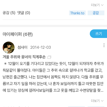
던 따뜻한 마음과 관심을 아이는 잊지 않을 것이다. 눈이 올 때마다 떠
더보기
올리는 추억이 될 것이다. '마법의 여름'이 시원한 여름의 풍경을 잘
공감 (
5
)
댓글 (0)
표현했다면, 이 책은 추운 겨울이 그대로 느껴지는 그림이 너무 재밌
고 이쁜 책이다. '마법의 여름'과 함께 꼭 같이 읽으면 더더욱 좋은 책
이다. 초등 1.2학년에겐 너무 딱인 책이다.
쓰기
마이페이퍼 (6편)
섬사이
2014-12-03
메뉴
겨울 추위와 웅녀의 직계후손
＊ 12월이 오기를 기다리고 있었다는 듯이, 12월이 되자마자 추위가
득달같이 몰아쳤다. 아이들은 그 추위 속으로 걸어나가 학교를 갔고,
남편은 출근했다. 나는 집안에서 꼼짝도 하지 않았다. 다들 추위를 무
릅쓰고 자기 일을 하러 갔는데, 나 혼자 보일러까지 틀고 따뜻한 집안
에 있기는 양심에 걸려서보일러를 끄고 옷을 껴입고 수면양말을 찾아
신고 따뜻한 커피를 끓이고 내내 굴 속에 들어간 겨울 곰처럼 지냈다.
더보기
얼마나 좋을까. 겨울이 오기 전에 잔뜩 먹고 피둥피둥 살이 찐 다음,