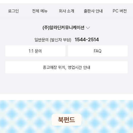
되었는데, 이 장면은 제가 젓가락 두들기며 동참하고 싶을 정도로 흥
눈독 들이는 그림책을 마냥살 수도 없고 그렇다고 구입하지 않자니
에서 추석이니 단오니 배우는데 해마다 잊어버려서 다시 알려주곤한
를 뱀의 밥이 되게 할 수는 없었다용기를 내서,,그리고 집에 아기 고양
마자 아이들에게 읽어주던 시절이었데,맨 마지막녹색 소파가 덩그러
이 나는 작품입니다. 아이들이 이해하기에는 약간 무리가 있지만.....
아쉽고.... 어떻게 해야 할지.
로그인
전체 메뉴
회사 소개
출판사 안내
PC 버전
다..역시 책으로 익히라는 나의 계략.ㅋㅋㅋ고구려의 아이도 서점에
이를 데리고 간다하지만 아직은 고양이를 바로 볼 수가 없다둘은 친
니 하얀 여백위에 놓여 있는 장면에서 저도 모르게 눈물이 하염없이
다시마 세이조는 순수 미술를 그렸더라도 멋진 작품이 나왔을 거예
서 미리 본책 이런책들이 도서관에 다 들어와서 넘 좋다!
구가 될 수있을까,,,,
흐르면서 나중엔 눈물과 콧물범벅이 되었어요. 먼저 돌아가신 아빠의
요.제가 언제나 겨울에는 제일 먼저 꺼내 아이들에게 읽어주고, 마음
(주)알라딘커뮤니케이션
이미지와 오버랩되면서......한장의 보잘 것 없는 그림이 상실의 슬픔
속에 담아두는 장면입니다.이 장면보고 있으면 속 상했던 모든 것들
1544-2514
일반문의 (발신자 부담)
을 충분히 담을 수 있다고 생각해 보신 적 있으세요. 그 때까지 전 그
이 이렇게 눈 속에 다 묻혔으면 좋겠다라는 생각이 들어요.글은 상당
림책이일반독자에게감정의 전이를 가질 수 있을 만큼의 파워를 가졌
히 짧은데, 문장문장 하나에 생각거리는 많이 담겨져 있는 그림책입
1:1 문의
FAQ
다고 생각해본 적이 없거든요. 그 어떤 화려한 말도, 위로의 말도, 장
니다. 저의 아이들도 이 책참 좋아하고 혼자서 곧잘 읽곤 하는 책인데,
식적인 그림도, 실험적인 의도 없이도 충분히 상실의 공감을 표현해
이 책의 일러스트 중에서 엄마가 이불 속에서 눈물을 뚝뚝 흘리는장
중고매장 위치, 영업시간 안내
낸 존 버닝햄의한 장의 그림앞에서 그림책의 보다 더 깊은, 보다 더 넓
면이 있어요. 그 때 뭐랄까, 순간적으로 감정이 멈칫했어요. 저도 그
은 표현의 세계를 가지고 있구나 하는 생각이 들었더랍니다. 아이들
런, 엄마가 아빠때문에 속이 많이 상해서 저희들 몰래 울었던 시절이
이 죽음이란 단어를 받아들이기엔 벅차지만, 책을 아이들에게 읽어주
있었고 다시 그 때를 떠오르면서 다 지나간 일인데도감정의 무거움이
는 어른이 충분히 공감할 수 있는 이야기를 했더랍니다.이 책의 이야
환기되었거든요. 초 신타의그림 표현대로 바로 그 때의 저의 마음이
기 구성은좀 독특한데, 음악기법으로 치면 스타카토 기법이 떠오를
었어요.장황한 글이 아닌 단 한점의 그림으로 마음을 표현할 수 있다
정도로 이야기의 흐름이 일관되게 흐르는 작품이 아니고, 과거의 기
는 것, 정말 멋지지 않나요?잠꾸러기 수잔 시리즈는 우리 아이들이
억을 연결할 수 없는 것처럼 에피소드가 뚝뚝 끊어집니다. 처음 아이
너무 좋아해 한림 출판사에서 나온 달맞이때부터 모아 온 그림책인
들에게 읽어줄 땐 이해 잘 안되지? 재차 물으면서 상당히 미안해했던