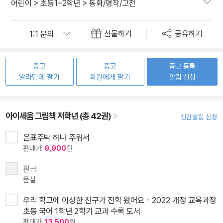
어린이
>
초등1~2학년
>
동화/명작/고전
선물하기
공유하기
중고
중고
중고 등록
알라딘에 팔기
회원에게 팔기
알림 신청
아이세움 그림책 저학년 (총 42권)
신간알림 신청
은표주박 하나 주워서
판매가
9,900
원
흰곰
품절
우리 학교에 이상한 친구가 전학 왔어요 - 2022 개정 교육과정
초등 국어 1학년 2학기 교과 수록 도서
판매가
13,500
원