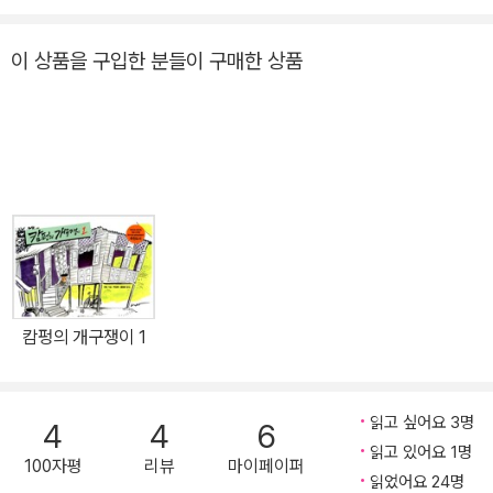
의 엄마와 아빠는 우산과 긴 장화를 가지고 데리러 오셨지만 일을 하
셔야 하는 유이의 엄마는 유이를 데리러 오지 못하셨죠. 유이는 혼자
이 상품을 구입한 분들이 구매한 상품
집에 가야 합니다. 혼자 버스를 기다려야 하는 상황에서 눈은 이제 하
나도 반갑지 않았습니다. 시간이 지날수록 겁이 나기 시작합니다. 오
히려 펑펑 내리는 눈이 두렵습니다. 버스는 오지 않고, 날은 추워지
고…… 어떻게 집에 갈 수 있을지 걱정입니다. 추운 날씨와 계속 내리
는 눈 때문에 아이스크림 꼬챙이가 되어버릴 것 같더니, 시간이 더 지
나니까 눈물이 다 납니다. 이렇게 세상에 덩그러니 혼자 남겨져 버린
기분입니다. 하지만 유이는 혼자가 아니었습니다. 버스 정류장 옆에
서 있던 키 큰 형이 유이에게 노래를 불러 줍니다. 그것도 아빠가 좋아
하시던 노래입니다. 눈물을 글썽이던 유이는 금세 눈물을 멈출 수 있
캄펑의 개구쟁이 1
습니다. 버스를 타고 만난 아주머니는 유이에게 주황색 장갑을 끼워
줍니다. 이젠 어른도 집에 혼자 가기 걱정될 만큼 눈이 펑펑 오는 날,
혼자 집으로 가는 것도 유이에게 더 이상 두렵지 않습니다. 주변에 따
읽고 싶어요 3명
4
4
6
뜻한 사람들이 많거든요. 이제 유이는 몸과 마음이 따뜻해졌습니다.
읽고 있어요 1명
100자평
리뷰
마이페이퍼
그리고 집에서 유이를 기다리고 있던 형의 따뜻한 반김에 마음이 편
읽었어요 24명