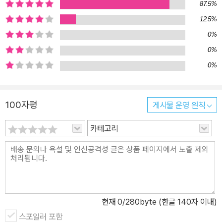
87.5%
유이의 모습이나 형이 유이에게 코코아를 타다 주는 동작은 작은 컷
으로 나누어 동작을 변화시켜가며 익살스럽게 표현하여 진짜 움직이
12.5%
는 것처럼 실감나는 것도 이 그림의 독특한 점입니다. 선과 점을 이용
0%
해 단순하게 표현한 사람들의 표정엔 감정 상태가 익살스럽게 표현되
0%
어 있고 그림만 봐도 웃음이 절로 나는 재미있는 장면을 가벼운 수채
0%
화 터치로 생생하게 그려 냈습니다.
100자평
게시물 운영 원칙
카테고리
현재
0
/280byte (한글 140자 이내)
스포일러 포함