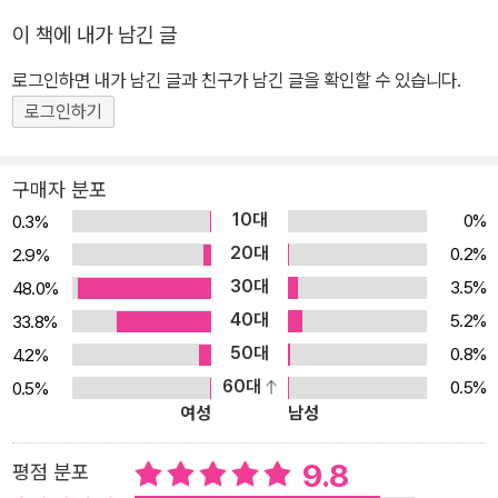
안해집니다. 유이는 ‘혼자’ 집으로 돌아왔습니다. 조금 무섭고 떨렸지
이 책에 내가 남긴 글
만 그 일을 해내고 나서의 기분은 뿌듯하고, 자랑스럽기 그지 없습니
다. 이제 유이는 또 다른 일을 혼자 해내는 데 많이 망설이지 않을 겁
로그인하면 내가 남긴 글과 친구가 남긴 글을 확인할 수 있습니다.
니다. 할 수 있다는 자신감이 생겼으니까요. 무언가를 혼자서 해낸 경
로그인하기
험들은 아이들에게 용기와 자신감을 주고 아이들이 성숙해가는데 좋
은 밑거름이 됩니다. 그리고 유이같은 어린 아이가 혼자 집으로 돌아
구매자 분포
오는데는 주변 사람들의 따뜻한 관심과 보살핌이 큰 힘이 되었습니
10대
0%
0.3%
다. 스스로가 자랑스러운 유이는 엄마가 돌아오자, 오늘 학교에서 어
20대
0.2%
2.9%
떻게 혼자 집으로 돌아왔는지를 엄마한테 신나게 이야기합니다. 그리
30대
3.5%
48.0%
고 엄마는 유이가 많이 컸다며 칭찬을 해 주십니다. 혼자서 해냈다는
40대
5.2%
33.8%
뿌듯함과 엄마의 칭찬은 유이를 한층 성숙하게 하는 든든한 버팀목이
50대
되었습니다. ◆ 점과 선으로 단순화 시킨 그림 속에 실감나는 표정 인
0.8%
4.2%
물을 단순화시켜서 가볍게 터치한 이 그림은 친근하고 코믹합니다.
60대
0.5%
0.5%
여성
남성
신나게 눈 구경 하던 아이의 쩍벌어진 입, 유이의 어두워진 표정엔 그
비뚜러진 눈썹과 빨개진 볼과 이그러진 입모양이 단순한 선이지만 실
9.8
평점 분포
감나면서도 코믹하게 그려져 있습니다. 추위에 떨며 집으로 돌아오는