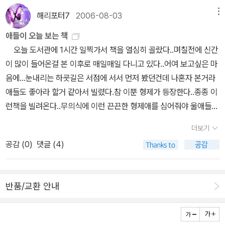
자기하고 귀여운 일러스트의 그림책입니다. 아마도 이 책의 백미는
에도 클로즈업,롱숏같은 영화기법도 다 들어있답니다. 대부분이 롱샷
새로운 선생님이 오시면서 아주 특별한날일이 벌어지면서 학교도 재
아빠한테 점심 얻어 먹고 서점 들려서 그림책 몇 권 사다아이에게 읽
너구리가 도둑쥐에게 지어진 집이 아닐까해요. 너구리와 도둑쥐들이
해리포터7
2006-08-03
메뉴
이지만서도.말많고 탈많은 오카시카씨의 네아들 이야기입니다. 이 작
미있어지고 하루하루 특별해졌다고 해야하나,아주 멋진 선생님을 만
어주곤 했어도,그림책에 열혈 애정을 갖고 서점에 들려 책을 사지는
설계도를 손에 쥐고 열심히 열심히 만든 집인데, 이 집 장면은 아이들
품은 겨울시리즈도 있어요. 일단 즐겁고 행복하게 읽을 수 있어요. 여
애들이 오늘 보는 책
난것은 정말 멋진일인것 같다,부츠의 엉뚱한 이야기,,70아이슬란드
않았습니다.그리고 아이에게 읽어주면서 하품 쩌어쩍 했던 시절이었
에게 읽어주면서 많은 이야기를 할 수 있는, 이야기가 한 보따리 가득
름과 겨울로 나눠, 네형제의 에피소드를 다루고 있죠. 겨울이야기는
오늘 도서관에 1시간 일찍가서 책을 열심히 골랐다..며칠전에 신간
땅에 아주 이상한 닭들이 나타났다처음에는 닭들도 달걀을 낳았어그
죠. 그러던어.느.날.이 책<프레드릭>을 인터넷서점에서 주문해 받아
담긴 장면이예요.울 아이들에게 이 책 읽어줄 때는 한영애의 <조율>
어떤 내용인지 잘 모르겠지만 아마존에서 가져 온 그림은 아래와 같
이 많이 들어온걸 본 이후로 매일매일 다니고 있다..어여 보고싶은 마
런데 이 닭들이 어느날 부터인가 아줌마들을 따라 하기 시작한거야알
책장 넘기며 읽는데 전율을 느꼈다고나 할까요.가슴이 뭉클해지면서
을 세팅하고 읽어주는 책입니다. 음향효과를 위해서...가 아니고 사실
습니다. 그림이 마법의 여름이나 눈 내리는 하굣길과 별반 다를 게 없
음에...눈내리는 하굣길은 서점에 서서 먼저 봤던건데 나혼자 본거라
은 낳지 않고점점더 ,,아줌마들은 어떻게 해야하나 고민을 하다가아
알 수 없는 그 무엇인가가 머리에 쿵하고 내리치는 것 같았어요. 고만
은 아이들이 이 책자기네들은 너무나 별로라고 해서(그림도 싫다. 할
어요. 눈에 낯익고 별 무리없는.....좋게 말하면 자신의 스타일을 완성
애들도 좋아라 할거 같아서 빌렸다.참 이뿐 형제가 등장한다..종종 이
주 좋은 생각을 해냈지닭들이 자신들을 따라 한다는것을 알고 운동을
고만한 아이들 수준의 그림책을 읽었고 그림책이란 게 아이들의 전유
아버지가 술취해서 싫다 등등의이유로),그런 수고까지 곁들여야지 아
한거고 다른 말로 말하면 매너리즘에 빠진 거고. 그러다가 이 작가가
런책을 빌려온다..무의식에 이런 끈끈한 형제애를 심어줘야 울애들도
시작을 했어그리고 닭들을 날려서 벼랑끝에 살게 만들었지그랬더니
물로서 인식하였던 저에게 자연의 색을 모으고 이야기를 모은 시인 <
이들을 붙잡고 읽어줄 수가 있거든요. 이 책은 전적으로 제가 좋아하
이번에 새로운 신간을 냈는데 바로 이 작품입니다. 위에서 보아온 그
본받을꺼 같다는 나의 작전으로 ㅋㅋㅋ라다크소년 뉴욕에 가다는 만
그곳에 알을 낳는거야 그 알을 어떻게 가져왔냐구아줌마들또한 운동
프레드릭>과의 만남은 그림책에 대한 또 다른 호기심과 관심을 갖게
는 그림책입니다. 다시마 세이조가 생각보다 매체의 표현력이 굉장한
더보기
의 작품과는 다른 경향을 보이고 있죠. 얼핏 보면 콜라쥬기법과 채색
화로 보는 [오래된 미래]라고 되어있다..아주 유명한 책인가보다..제
을 열심히 했지,,정말 엉뚱한 그림책이다닭들도 아줌마들도,화려한
만들었어요. 이 그림책을 통해 한 단계 업그레이드된그림책의 세계를
작가거든요. 이 작가의 작품중에서 제목은 모르지만 열매씨로 분노를
공감 (
0
)
댓글 (4)
기법을 동시에 쓴 것 같은데, 지금까지 보아온 그의 작품과는 다릅니
목은 나도 들은것같은데..아니다..그건 출판사 이름이었는데..무슨연
그림이며책을 읽는 내내 웃을 수 밖에 없었다,71하교길에 쓰레기통
알게 된 것이죠. 이 그림책의 만남 후 그림책은 아이들 것이야라는속
표현한 그림책이 있어요. 열매씨로 표현하고 작품의 전체적인 배경이
다.이야기라는 게 뭔지아는 작가,<폭풍는 치는 밤에>를 쓴 기무라 유
관이 있을까?? 하여튼 뒤에 그 오래된미래라는 책도 소개되어있다..
옆에 작은 박스를 발견했다그런데 그 안에 작은 아기 고양이가 있었
좁은편견에서 벗어나 본격적으로 그림책 세계에 한번 알아보자하는
시뻘개서 실험적이다보니, 첫 눈에 호감은 가지 않아요. 하지만 찬찬
이치와 작업을 해서 그런지, 거친 느낌도 나고. 대개 그의 일러스트는
우선 만화로 분위기를 함 보고 본책을 보든지...애들도 볼 수 있어서
다어쩌나,그런데 신경 쓰지 말고 돌아가려고 하는데 자꾸 신경이 쓰
생각이 들더라구요. 한마디로 그림책 세계에 입문할 수 있도록 해준
히 내용을 뜯어보면분노의 느낌이 어떻게 와해되어 다시 처음의 본
반품/교환 안내
눈에 거슬리지 않는 소프트거든요. 완전히 카툰 스타일의 라인이 없
참 좋다..내용은 아직 안봐서 모르겠다..티베트라는 곳을 아무것도 모
인다그리고 까마귀가 나타나서 고양이 옆으로 모여든다그래서 준호
책이었다고 할까요. 지금도 이 <프레드릭>을 읽으면, 그 때의가슴 뭉
모습으로돌아오는지, 그 표현 표현 하나가 뭉클하게 와 닿는 그 무엇
어졌어요. 이대로 쭉 작품 경향이 나간 것인지 아니면 실험삼아 이 작
르면서 참 좋아하는 아들땜에 이책을 빌렸다.ㅎㅎㅎ볼것도 많다 살것
는 까마귀를 쫒으려 애를 쓴다까마귀를 쫒고 나니 이번에는 뱀이정말
클했던 분위기, 데자뷰를 느낄 수 있는 작품입니다.이 책 처음 아이들
이 있더라구요. 그 작품을 계기로 다시마 세이조의 작품을 찾아 보게
품에만 한 것인지 알 수 없지만, 아, 요즘 고민돼요. 아이들이 커 가서
도 많다는 정겨운그림과 함께 명절과 풍습을 알려주는 책이다. 학교
어쩌나,준호는 강아지 고양이 같은 동물이 무섭다그래도 아기 고양이
에게 읽어줄 때 어찌나 난감하던지...그 때는 책도 안 뒤적여보고 받자