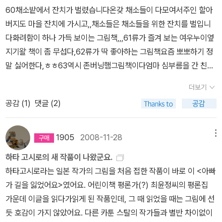
가 받자마자 대박을 터트렸다는 느낌이 확 든, 어쩜 라인이이쁘고 곱
다 아이의 용기를 보여주는 책이다. 아이들에게는 <용감한 아이린>
60채소밭에서 잔치가 벌렸습니다온갖 채소들이 다모여서주인 할아
던지....이쁘고 곱다고 해서 그림이 화려하거나 장식적이진 않아요. 오
보다는 <눈 내리는 하굣길>이 더 공감하기 좋은 책이 될 것 같다. 3
버지도 마을 잔치에 가시고,,채소들은 채소들을 위한 잔치를 벌입니
히려 이 작품은 장식적이었다면 소녀의 표정이나 감정은 장식에 묻혀
월에 시작한 책놀이교실은 중간에 그만 두는 아이 하나 없이 계속되
다화려함이 하나 가득 보이는 그림책,,,61류가 즐겨 보는 여우누이옆
버렸을 거예요. 정성스레 한땀 한땀의 수를 놓은 것 같은, 한 장면 한
었고, 이제 12월 4회차 활동만 남아있다. 내년에는 책놀이교실을 원
지기왈 책이 좀 무섭다,62류가 딱 좋아하는 그림책요즘 뽀뽀하기 정
장면의 일러스트는 소녀의 새해 설빔의 설레임을 라인만으로 충분히
래 맡아 하시던 분이 돌아올 예정이라 난 올해가 처음이자 마지막 책
말 싫어한다,ㅎㅎ63역시 존버닝햄그림책이다엄마 심부름을 간 친구
정갈하게 표현하고 있다고봐요.장면을 찍을 때 좋아하는 이미지가 두
놀이 선생님이다. 그만둬야 하는 게 아쉽냐고 묻는다면.. 글쎄.. 별로..
그런데 동물친구들이 나타나서 자꾸 하나씩 가져가버리네요,숫자공
장면이 있어 고민을 좀 한 작품인데...아랫 장면으로 선택했어요. 다른
더보기
아이들이 좋아하고 즐거워하는 건 다행이지만, 아이들의 책 읽기에
부도 하고즐거운 상상을 하게 만드는 그림책정말 오랜만에 읽었다,6
한 장면은 고양이 친구가 빗소리에 잠에서 깨 앉아 있는 모습이예요.
공감 (
1
)
댓글 (2)
도움이 될 거라는 확신이 서질 않기 때문이다. ＊＊＊ 알라딘 북
4털실을 가지고 즐거운 놀이를 해요우연히 발견한 털실 네뭉치털실
지금은 아파트 살아서 밖에 비가 오는지도 안 오는지도 잘 모르고 사
플. 앱을 깔까 말까.. 고민하다가 깔지 않기로 했다. 난 이 서재 하나면
에 어울리는 색을 상상하고 할머니와 손녀는 아주 행복한 여행을 떠
는데, 80년대만해도 거의 단독주택 살던 시대라 밖에 추적추적 비가
충분한 것 같았다. 이 서재 하나도 잘 가꿔가기가 쉽지 않아서이기도
났다 오지요,,ㅎㅎ65어린 비버의 즐거운 하루엄마 아빠 비버는 나뭇
1905
2008-11-28
메뉴
오면 빗소리에 잠이 깨던, 아침이 밤처럼 어둑어둑해서 묘한 기분을
하고, 또, SNS가 좀 피곤하달까.. 심지어 나는 요즘 '묵묵부답', 이 네
가지를 모아 물을 길을 막아 작은 연못을 만든다하지만 아직 어린 비
경험한 세대여서 그런지 그 장면이 좋더라구요. 밑이 장면은 구름빵
하타 고시로의 새 작품이 나왔군요.
글자로 된 낱말이 꽤 매력적으로 느껴질만큼 카톡으로 말하기가 싫어
버는 나뭇가지 모으는것조차 어렵다그래도 ,,비버가 할 수있는 일은
을 먹고 둥실둥실 떠 오르는 장면인데, 저랑 아이들이랑 이 장면보면
하타고시로라는 일본 작가의 그림을 처음 접한 작품이 바로 이 <아빠
졌다. 그러니 지금 내 상황을 고려해볼 때, 북플은 무리다. 책으로 모
있다,비버 보리스가 조금씩 성장하는 모습을 볼 수있다,,,,66두 남매
다들 아, 나도 구름빵 먹고 싶다라는 말들이 절로 나오더라구요. 유머
가 길을 잃었어요>였어요. 어린이책 평론가(?) 최윤정씨의 평론집
이는 그 세상은 어떨까 궁금하기도 하지만 겨울동안은 굴 속에서 잠
이야기바쁜 엄마 아빠를 대신해서 동생을 돌보아야 하는 오빠그러나
스럽진 않지만 아주아주유쾌한 감정을 유발하는 장면이예요.순이가
가운데 이글을 읽다가읽게 된 작품인데, 그 때 읽었을 때는 그림에 선
자는 겨울곰처럼 조용히 있어야겠다. 봄이 되면 또 모르겠다. 굴 속에
그 일이 그리 재미있을이 없다 동생은 사사건건 심술에 투정 오빠도
영이를 잃어버리고 영이를 찾아 돌아다니는 모습인데, 이책의판형이
듯 호감이 가지 않았어요. 다른 카툰 스탈의 작가들과 별반 차이없이
서 기어나와 소근소근 도란도란 들리는 말소리를 따라 북플을 시작할
화가나지만 우는 동생을 보니 안쓰럽기도하고그래서 동생을 잘 돌보