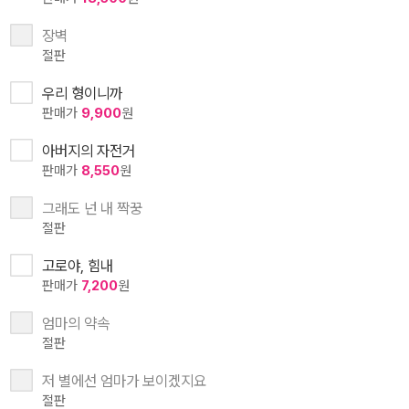
장벽
절판
우리 형이니까
판매가
9,900
원
아버지의 자전거
판매가
8,550
원
그래도 넌 내 짝꿍
절판
고로야, 힘내
판매가
7,200
원
엄마의 약속
절판
저 별에선 엄마가 보이겠지요
절판