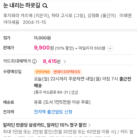
눈 내리는 하굣길
후지와라 카즈에
(지은이),
하타 고시로
(그림),
김정화
(옮긴이)
미래엔
아이세움
2004-11-15
정가
11,000원
9,900
판매가
원
(10% 할인) +
마일리지 550원
8,415
카드최대혜택가
원
수령예상일
양탄자배송
썬데이 EXPRESS
오늘(일) 22시까지 주문하면 내일(월) 아침 7시
출근전
배송
(중구 서소문로 89-31 )
변경
배송료
유료 (도서 1만5천원 이상 무료)
전자책
전자책 출간알림 신청
알라딘 만권당 삼성카드, 알라딘 15% 청구 할인
최대 1만원 또는 2만원 할인(전월 30만원 또는 60만원 이용 시) / 카드 발