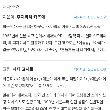
훌쩍거리고 있는데, 어떤 키 큰 형이 노래를 불러주었고, 버스에선 어
저자 소개
떤 아주머니가 장갑을 끼워 주셨어요. 집에 도착했더니 형이 걱정을
하며 코코아를 타 주었죠.
지은이:
후지와라 카즈에
저자파일
신간알림 신청
저녁 땐 엄마랑 형이랑 둘러 앉아 이렇게 눈이 펑펑 오는 날 어떻게 혼
최근작 :
<눈 내리는 하굣길>
,
<마법의 여름>
… 총 8종
(모두보기)
자서 학교에서 집까지 왔는지에 대해 이야기 했죠. 나를 도와 줬던 사
1963년에 일본 효고 현에서 태어났으며, 그림책 작가, 일러스트레이
람들의 얘기도요.
터, 북 디자이너로 활동하고 있다. 그린 책으로는 『여름날』, 『아빠가
내가 엄마한테 “이상해, 엄마. 춥지도 않고 손도 안 시려.” 했더니 엄
길을 잃었어요』, 『넷이라서 더 좋아』, 『흔들흔들 다리 위에서』, 『어젯
마가 “우리 유이, 많이 컸구나.” 하고 말씀하셨어요.
밤 아빠가 늦게 온 이유는 말이야』, 「얘들아 이게 무슨 색깔이지」 시
리즈, 「쌍둥이 아가들」 시리즈와 『나의 첫 오케스트라』 등이 있다. 우
그림:
하타 고시로
저자파일
신간알림 신청
리나라에 소개된 그림책으로는 『똥 박사님의 동물 똥 연구소』, 『나의
첫 오케스트라』, 『나는 우주인』, 『흔들흔들 다리에서』, 『봐도 돼?』,
최근작 :
<마법의 여름>
,
<얘들아 이게 무슨 색깔이지?>
,
<얘들아 이
『눈 내리는 하굣길』, 『마법의 여름』 등이 있다.
게 무슨 모양이지?>
… 총 135종
(모두보기)
일본에서 태어났다. 1971년 소아과 의사가 되어 오랫동안 소아 뇌신
경 외과 의사로 일했으며, 1999년 가을부터 인간 생활의 일반적인
질을 생각하는 후지와라 QOL 연구소 대표를 맡았다. 어린이들과 더