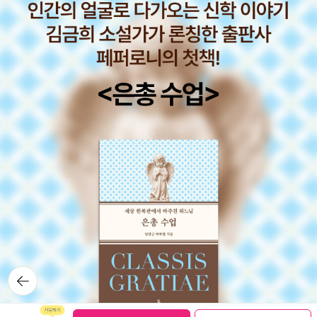
데, 사실 내용은 뭐 그렇게 볼 거 없는데, 옛 유럽식 정취가 푸근하게
기억이 납니다. 형식이 곧 내용이라는 사실을 몰랐던 것이죠. 이 책은
와 닿는 그림책이예요. 특히나 저는 장면, 작가가 서점 가판대에 은근
회상이라는 구조, 그리고 기억의 재생이불연속적인 속성을 이해했다
슬쩍 끼워넣은잠꾸러기 수잔 시리즈 그림책이 담겨져 있는 저 장면을
면좀 더 읽기 쉬운 작품이었는데 말입니다. 아, 알스버그는 그림책이
좋아해요.서점 뿐만 아니라 책이 있는 이미지라면 사족을 못 씁니다.
예술의 반열에 오를 수 있다는 것을 알려 준 작가입니다. 그림책을 몇
이왕 책 이미지를 좋아한다고 했으니깐,고양이가 책을 흐트려놓는 이
년 동안 보다보니, 저 다름대로의 그림책을 보는 여러 기준이 있습니
런 장면이 들어 있어도 구입마다 하지 않습니다.일본 작가들 먼저 추
다. 그 중 하나가 작가가 색을 많이 사용하느냐 적게 사용하느냐에 따
천하는 바람에 다른 외국의 작가들을 하나도 소개를 못 했네요.생각
라 나눌 수가 있는데, 알스버그는 색을 적게 사용하는 작가군에 속합
보다 페이퍼가 시간을 많이 잡아 먹어요. 이제 애들 올 시간이라 청소
니다. 이쪽에 속하는 대표적인 작가로는 푸른색이 주조를 이루는 제
하고 점심 차려야 하는데..... 다음엔 다른 외국 작가들 소개하렵니다.
인 레이나 환한 갈색톤으로 배경을 깔아 자칫 색이 화사해 색을 많이
그리고 다시마 세이조의 열매씨를 이용한 그림책은 바로 이거예요.마
쓰이는 것처럼 보이는 가브리엘 뱅상, 그리고 흑백의 귀재 알스버그
지막으로 태백에 비가 시원스럽게 내리길 바라며....요츠바랑으로 끝
가 있습니다. 알스버그가 얼마나 멋지게 흑백의 표현력이 대단한지는
냅니다.
작품의 한장면 한 장면을 꼼꼼히 보시면 알 수 있을 거예요. 전 이 작
가의 이 작품 보고 감탄감탄 또 감탄했던 기억이 납니다. 이 겉표지를
뒤로가
보시면 아시겠지만, 그림 자체는 구체적인데 전체적인 인상은 기괴한
기
추상적인 느낌이 들거든요. 게다가 가까이 들여다 보면 이잎사귀 한
장 한장의 묘사는 빛에 팔랑대는 것처럼 묘사력이 기막힐 정도입니
보관함담기
선물하기