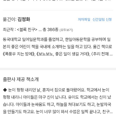
불어 살아 온 오랜 경험을 담아 아이들의 생활과 생각, 정서를 생생히
반영한 글을 썼다. 그림책 『눈 내리는 하굣길』로 2001년 아동 복지
옮긴이:
김정화
저자파일
신간알림 신청
문화상을 수상했다.
최근작 :
<블록 친구>
… 총 386종
(모두보기)
동국대학교 일어일문학과를 졸업하고, 한일아동문학을 공부하며 일
본의 좋은 어린이 책을 국내에 소개하는 일을 하고 있다. 옮긴 책으로
《폭풍우 치는 밤에》, 《보노보노, 좋은 일이 생길 거야》, 〈추리 천재 엉
덩이 탐정〉, 〈비밀의 보석 가게 마석관〉, 〈트러블 여행사〉 시리즈 등이
있다.
출판사 제공 책소개
◆ 눈이 펑펑 내리던 날, 혼자서 집으로 돌아왔어요. 학교에서 눈이
펑펑 내리니 아이들은 마구 신이 납니다. 유이도 학교에서는 신이 났
습니다. 아이들과 눈싸움도 하고, 하늘을 쳐다보기도 하고, 눈발자국
을 만들기도 하고요. 눈이 너무 많이 와서 수업은 일찍 끝나고, 친구들