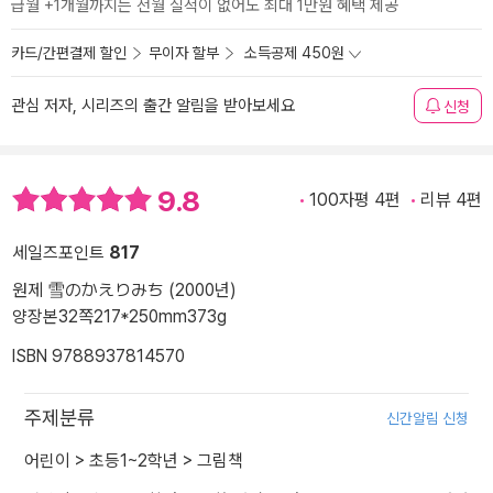
급월 +1개월까지는 전월 실적이 없어도 최대 1만원 혜택 제공
카드/간편결제 할인
무이자 할부
소득공제 450원
관심 저자, 시리즈의 출간 알림을 받아보세요
신청
9.8
100자평 4편
리뷰 4편
세일즈포인트
817
원제 雪のかえりみち (2000년)
양장본
32쪽
217*250mm
373g
ISBN 9788937814570
주제분류
신간알림 신청
어린이
>
초등1~2학년
>
그림책