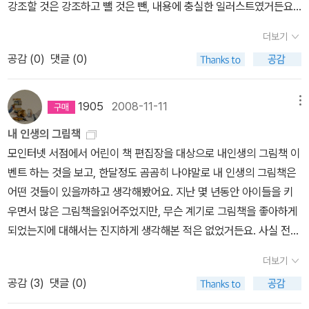
길어서 저 장면보다담벼락이 더 길게표현되어 있어요.영이를 찾아돌
강조할 것은 강조하고 뺄 것은 뺀, 내용에 충실한 일러스트였거든요.
지도. 겨울동안 굴 속에서 읽어볼까 하고 책장에서 뽑아놓은 책은,
아주려고 노력을 한다동생을 위해 발레복도 만들어주고동생이 무대
아다니는순이의 발그레하게 상기된 얼굴에 나타난당혹감과 두려움이
이 작품이 랑힐 닐스툰의 89년 작인데, 하타 고시로가 일러스트를 한
책장 속에서 오랫동안 묵히고 묵힌 겨울곰 같은 책들. 어렵
에 나가면 떨린다는 말에 안경을 벗으라고 말해주고머리도 묶어주
더보기
너무나 잘포착되어 있어요.이런 장면을 볼 때마다,순이의 감정이 독
것은 95년으로 되어 있어요. 제 생각엔 원작자와 일러스트레이터가
고 무거워 보이는 책들. 읽다가 졸며 자며... 읽기에 딱 좋은? 너무 재
고,,참 엉뚱하지만 그럴 듯하다그리고 무대에서 열심히 춤을 추는 동
공감 (
0
)
댓글 (0)
자에게 그대로 전달되어, 독자의 감정을 끌어들이는 것 같은 그림책
따로 논 케이스가 아닌가 싶어요. 즉 일본에서 출간된 것을 비룡소에
미있는 책은 겨울곰의 잠에 방해가 되니까.
생두남매의 모습이 참 웃음이 나오면서도 행복해 보인다,혼자 지내야
작가들의이미지에 대한 예리한포착 감각이 굉장하다는 생각이 들곤
서 그대로 가져와 출간한 것이 아닐까하는.... 이 작품이 태어난 고향
하는 내딸이 이해하기는 아직은 좀 어려운 상황인가,,,ㅎㅎ67눈이 너
해요.저는 이 작품뿐만 아니라 다른 작품에서도 이 작가가 표현해내
에서 출간된 일러스트가 맘에 안 들어, 일본 정식 출간때는 하타 고시
1905
2008-11-11
메뉴
무 많이내리는 날 선생님은 일찍 귀가를 시키지만버스를 기다리면서
는 거대한 적막감을 참 좋아하거든요.배고픈 여우가 먹잇감인 토끼를
로가 그린 것은 아닐까하는 것이 제 추측입니다. 어디까지나 개인적
왠지 두려운 마음이 드는 유이그런 유이를 보고 옆에 있던 형은 아빠
내 인생의 그림책
쫒아가다가겨울의 황량한 언덕위에서또 다른 세계를 접하는(여우의
인 추측이니 참고하진 마시길. 아, 참 그리고 이 책 읽을 만 합니다. 특
가 즐겨 불러주던 노래를 불러주고추워보이는 유이에게는 장갑을 건
모인터넷 서점에서 어린이 책 편집장을 대상으로 내인생의 그림책 이
환상이라고 해야하나요!) 장면인데, 찰흙같이 어둡고 적막한 숲에서
히나 아이보다 아빠가 더!그러다가 이 작가의 이 두 작품을 만나게 되
네는 아주머니유이는 자신을 알지도 못하는 사람들이 자신에게 보여
벤트 하는 것을 보고, 한달정도 곰곰히 나야말로 내 인생의 그림책은
달빛을 받아 나무가 만들어내는 이미지가 웅장하게 펼쳐지는, 그 상
었는데, 전 사실 아이들에게 이 작품 읽어주면서 문득문득 저의 어린
준 훈훈한 정에 용기를 얻어서 집에 올 수있었다그리고 집에 와서 엄
어떤 것들이 있을까하고 생각해봤어요. 지난 몇 년동안 아이들을 키
상력이 너무나 멋진 장면이예요.판화를 이용해서어떤 장면은 라인이
시절 생각이 나 좋아 죽는 줄 알았어요. 이 두 작품 다 카툰스타일로
마에게 이야기를 들려준다엄마는 이제 유이가 많이 자랐다고 칭찬을
우면서 많은 그림책을읽어주었지만, 무슨 계기로 그림책을 좋아하게
너무 거칠고 투박한 장면들도있어요. 좀 더 섬세한 라인으로 잡았으
채색이 된 그림책인데, 적절한 색 선택과 익살스러운 라인이 글을 더
해주신다아직 어린 소년이 겁먹었을때 그 아이에게 용기를 준 착한
되었는지에 대해서는 진지하게 생각해본 적은 없었거든요. 사실 전큰
면 하는 장면들도 있고요. 하지만 그러한 단점을 상쇄할 정도로 이 작
돋보이게 합니다.하타고시로는 글은 쓰지 않는 것 같아요. 대부분 그
사람들의 마음덕에 용기를 얻을 수있었다는 아주 따스한 그림책 이런
애 네살 때가지만해도 그림책에 그렇게 관심을 가지고 있지 않았습니
품은 작가의 상상력이 너무 웅장하고 멋진 작품이라고 생각이 들어
림만 그리더군요. 하지만 글을 잘 이해하지 않고는 이런 그림 나올 수
더보기
어른들이 많았으면 좋겠다,68두 그림책은 아주 낮익은 그림이다기타
다.큰 애가 어릴 때한 몇년광주에 살았는데, 광주 금남로에 나가면 금
요. 쥐들이 너구리의 양식을 훔쳐, 너구리 가족들이 쥐들에게 농사짓
없다고 생각해요. 어떤 장면에서 어떤 그림이 적절한가는 그림책 작
공감 (
3
)
댓글 (0)
무라 사토시그림참 재미난 고양이를 만났던 기타무라 사토시아주 특
남로서점인가 하는 대형서점이 있었어요. 애아빠 회사가 그 근처여서
는 법을 가르쳐주고 집까지 지어주는, 한 7살까지 먹힐 수 있는 아기
가가 선택하는 것이든요.그림의 내용뿐만 아니라 구도까지도.그림책
별한 일은 아주 재미없고 매일 그저 그런 하루하루를 보내던 어느날
애아빠랑 점심도 같이 먹을 겸 따분함도 달랠 겸 해서 시내 나가면 애