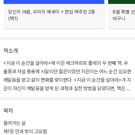
당신의 여름, 우리의 에세이 + 한입 맥주잔 2종
8월 특별 선
(택1)
바구니
책소개
<지금 이 순간을 살아라>에 이은 에크하르트 톨레의 두 번째 책. 우
울증과 자살 충동에 시달리던 젊은이였던 지은이는 어느 순간 심오한
깨달음을 얻고 삶의 변화를 맞이한다. <지금 이 순간을 살아라>가 지
은이 자신이 깨달음을 얻게 된 과정과 실천 방법을 담았다면, 책은 경
전의 형식을 취해 음미해야 할 것들을 간결하게 화두처럼 던져준다.
목차
들어가는 글
제1장 안과 밖의 고요함