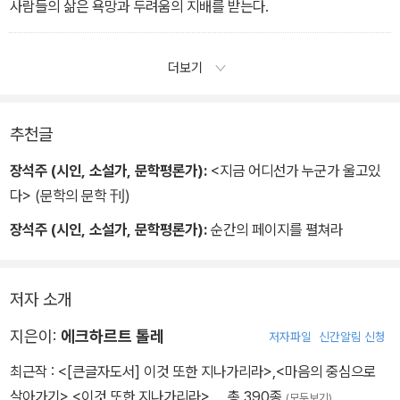
사람들의 삶은 욕망과 두려움의 지배를 받는다.
더보기
추천글
장석주 (시인, 소설가, 문학평론가):
<지금 어디선가 누군가 울고있
다> (문학의 문학 刊)
장석주 (시인, 소설가, 문학평론가):
순간의 페이지를 펼쳐라
저자 소개
지은이:
에크하르트 톨레
저자파일
신간알림 신청
최근작 :
<[큰글자도서] 이것 또한 지나가리라>
,
<마음의 중심으로
살아가기>
,
<이것 또한 지나가리라>
… 총 390종
(모두보기)