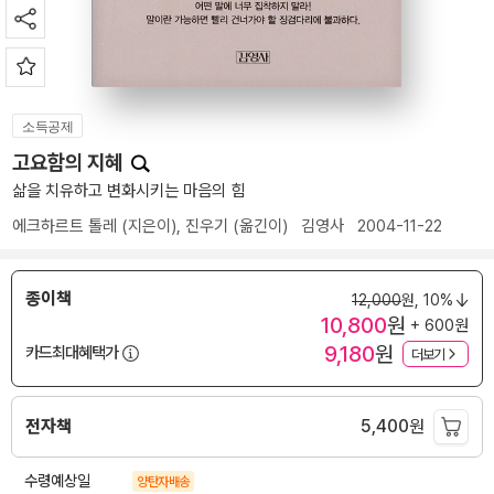
소득공제
고요함의 지혜
삶을 치유하고 변화시키는 마음의 힘
에크하르트 톨레
(지은이),
진우기
(옮긴이)
김영사
2004-11-22
종이책
12,000
원,
10%
10,800
원
+ 600원
9,180
원
카드최대혜택가
더보기
전자책
5,400
원
수령예상일
양탄자배송