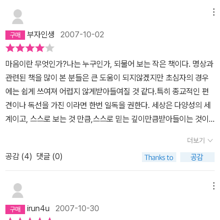
나는 '권태로운 사람'이 나의 본모습이 아님을 알게 된다. 권태는 다만
메뉴
나의 내부 에너지가 습관적으로 움직이는 것이다. 분노한 사람은 내
부자인생
2007-10-02
가 아니다. 슬픈 사람은 내가 아니다. 두려운 사람은 내가 아니다. 권
태.분노.슬픔.공포는 '나의 것'이 아니다. 그것들은 단지 마음 상태를
마음이란 무엇인가?나는 누구인가, 되물어 보는 작은 책이다. 명상과
가리키는 지표이며, 늘 가고 오는 것이다. 가고 오는 것은 그 무엇도
관련된 책을 많이 본 분들은 큰 도움이 되지않겠지만 초심자의 경우
내가 아니다. -p.29자각만으로도 충분하다. 왜 이런 자각이 어려웠던
에는 쉽게 쓰여져 어렵지 않게받아들여질 것 같다.특히 종교적인 편
것일까? 악착같이 에고가 나라고 생각했기 때문이다. 에고의 특성에
견이나 독선을 가진 이라면 한번 일독을 권한다. 세상은 다양성의 세
대해 얘기한 적이 있지만 에고는 문제를 일으킨다. 쟤는 나보다 키가
계이고, 스스로 보는 것 만큼,스스로 믿는 깊이만큼받아들이는 것이
커, 그래서 속상해, 키를 키워야 겠어...키라는 문제를 일으킨다. 에고
인생이니까?작은 샘으로부터 시작하여 큰 바다가 이루어지듯이,깨달
가 나타나서 쫑알거리지만 않으면 문제될 게 없는 것이 대부분이다.
더보기
음의 길을 걷는 도반들에게 일독을 권한다. 진리를 발견하길 소망하
'내가 몸이 약하다'를 에고는 '몸이 약한 나'로 바꿔 놓는다. 겉으로는
공감 (
4
)
댓글 (0)
며....
몸이 약한 사실을 문제로 삼아 개선시키려고 하지만 실상은 몸이 약
하다는 사실이 나의 일부이므로 이것을 놓칠 수 없게 한다. 이걸 놓치
면 나를 잃게 되는 것으로 무의식적으로 반응한다. 감정도 마찬가지
메뉴
다. 에고는 이렇게 단정하길 좋아한다. 그래서 딱딱하다. 선방에서조
irun4u
2007-10-30
차 저 사람보다 방석에 더 오래 앉아 있어야지, 하는 마음을 갖는다면