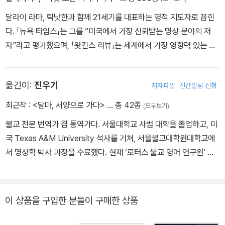
달라이 라마, 틱낫한과 함께 21세기를 대표하는 영적 지도자로 꼽힌
다. 「뉴욕 타임스」는 그를 “미국에서 가장 신뢰받는 명상 분야의 저
자”라고 평가했으며, 「왓킨스 리뷰」는 세계에서 가장 영향력 있는 영
적 인물 가운데 한 사람으로 선정했다. 독일에서 태어나 런던대학교
와 케임브리지대학교에서 공부했다. 어린 시절의 상처로 인해 청년기
옮긴이:
진우기
저자파일
신간알림 신청
까지 깊은 우울과 고통을 겪었지만, 어느 날 내적 각성을 경험하며 삶
의 방향이 완전히 바뀌었다. 그는 이후 불교 철학과 다양한 명상 전통
최근작 :
<달마, 서양으로 가다>
… 총 42종
(모두보기)
을 탐구하며 ‘생각과 동일시된 자아’에서 벗어난 의식의 자유를 전하
불교 전문 번역가 겸 통역가다. 서울대학교 사범 대학을 졸업하고, 미
는 영적 스승으로 활동하게 되었다. 첫 책 『지금 이 순간을 살아라』와
국 Texas A&M University 석사를 거쳐, 서울불교대학원대학교에
『삶으로 다시 떠오르기』는 뉴욕 타임스 베스트셀러 1위에 오르며 전
서 명상학 박사 과정을 수료했다. 현재 ‘로터스 불교 영어 연구원’ 원
세계적으로 수백만 부가 판매되었고, 수많은 독자들의 삶에 깊은 영
장으로 있다. 『화해』, 『고요함의 지혜』 등 20여 권의 책을 번역했으
향을 주었다. 그의 메시지는 단순하다. 우리가 스스로 만들어낸 ‘자아
며, 『간화선』, 『위빠사나 명상일기』 등을 영어로 번역했다. 저서로는
의 감옥’에서 벗어나 지금 이 순간의 자각 속에서 자유와 기쁨을 발견
『달마, 서양으로 가다』가 있다.
이 상품을 구입한 분들이 구매한 상품
하라는 것이다. 특정 종교나 전통에 속하지 않는 그는 현재 캐나다 밴
쿠버에 거주하며, 강연과 저술을 통해 전 세계 독자들에게 의식의 깨