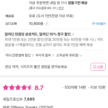
지금 주문하면 내일 밤 11시
잠들기전 배송
(중구 서소문로 89-31 )
변경
배송료
유료 (도서 1만5천원 이상 무료)
오디오북
10,800원
미리듣기
알라딘 만권당 삼성카드, 알라딘 15% 청구 할인
최대 1만원 또는 2만원 할인(전월 30만원 또는 60만원 이용 시) / 카드
발급월 +1개월까지는 전월 실적이 없어도 최대 1만원 혜택 제공
카드/간편결제 할인
무이자 할부
소득공제 490원
관심 저자, 시리즈의 출간 알림을 받아보세요
신청
8.7
100자평 14편
리뷰 10편
세일즈포인트
7,885
원제 Stillness Speaks (2003년)