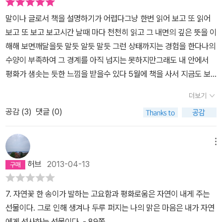
고요 속에 있는 것이 아니라 에고만 키우고 있는 것이다. 그렇다면 지
말이나 글로서 책을 설명하기가 어렵다그냥 한번 읽어 보고 또 읽어
금 당신에게 '지금 이 순간을 즐기며 행복하라'고 말하고 있는 것일
보고 또 보고 보고시간 날때 마다 천천히 읽고 그 내면의 깊은 뜻을 이
까? 그렇지 않다. 그저 지금 이 순간의 '그러함'을 그대로 두어라. 그
해해 보면깨달을듯 말듯 알듯 말듯 그런 상태까지는 경험을 한다나의
것으로 충분하다.-p.75에고...늘 고요 속에 있는 것은 아닌데도 붙잡
수양이 부족하여 그 경계를 아직 넘지는 못하지만그래도 내 안에서
고 있던 허깨비의 실체를 본 탓일까, 마음이 편안하다. 마음이 편안한
평화가 샘솟는 듯한 느낌을 받을수 있다 5월에 책을 사서 지금도 보
것이 이렇게 자연스러운 일이구나. 고요함 속에는 이렇게 기쁨이 넘
고 있다3권을 추가로 사서 지인들에게 나누어 주었다누군가에게 책
실거리는구나.
더보기
을 선물해 줄양이면 적극 추천하고 싶다얇지만 아주 아주 강력한 힘
공감 (
3
)
댓글 (0)
을 지닌 책이다 끝으로 '시간과 공간이 무엇이냐?''우리는 어디서 왔
고 어디로 가는가?'그 물음에 대한 답은 '지금 그리고 여기'라고 필자
는 말하다'깨달음과 현존'
메뉴
허브
2013-04-13
7. 자연꽃 한 송이가 발하는 고요함과 평화로움은 자연이 내게 주는
선물이다. 그로 인해 생겨나 두루 퍼지는 나의 맑은 마음은 내가 자연
에게 선사하는 선물이다. - 89쪽