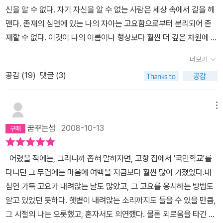
신을 알 수 없다. 자기 자신을 알 수 없는 사람은 세상 속에서 길을 헤
맨다. 존재의 심연에 있는 나의 자아는 고요함으로부터 분리되어 존
재할 수 없다. 이것이 나의 이름이나 형상보다 훨씬 더 깊은 차원에 존
재하는 '나의 실체'이다. -p.13'지금 이 순간을 살아라'의 저자가 쓴
더보기
두 번째 책이다. '지금 이 순간을 살아라'가 산문적이고, 설명적이라면
공감 (
19
)
댓글 (3)
이 책은 시적이다. 의심이 없고, 마음이 맑은 사람이야 시를 읽어도 전
율하겠지만 생각이 많은 사람은 설명이 필요하다. 그렇지 않으면 고
요함이 뭐야? 자아라고? 더 깊은 차원이라니? 라는 글자를 따라 다
메뉴
니는 의문에서 어떻게 하면 고요함을 느끼고, 자기 자신을 알 수 있을
꿈꾸는섬
2008-10-13
까? 하는 구체적인 실천방법이 궁금해질 수도 있으리라. 이런 물음표
들을 조금 적게 하려면 '지금 이 순간을 살아라'를 먼저 읽기를 권한
어렸을 적에는, 그러니까 좁혀 말하자면, 고향 집에서 '국민학교'를
다. 생각과 의심이 많은 사람들의 질문에 대한 대답으로 이뤄진 책이
다니던 그 무렵에는 마음에 여백을 지금보다 훨씬 많이 가졌었다.내
고, 구체적인 방법 역시 제시되어 있다. 사람마다 그 방법이 구체적이
심연 가득 고요가 내려앉는 날도 많았고, 그 고요를 응시하는 방법도
라고 느끼지 않을 수도 있겠지만 그 책을 읽고나면 이 책이 훨씬 친근
알고 있었던 듯하다. 햇볕이 내려앉는 소리까지도 들을 수 있을 만큼,
하고 편안하게 느껴질 것이다. 어쩔 수 없이 '나'라고 표현하고 있지
그 시절의 나는 오롯했고, 혼자서도 의연했다. 물론 외로움을 타긴 했
만 이 글의 나는 '물 위에 번지다가 사라지는 파문처럼 순간적으로 생