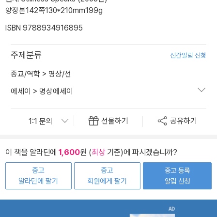
양장본
142쪽
130*210mm
199g
ISBN 9788934916895
주제분류
신간알림 신청
종교/역학
>
명상/선
에세이
>
명상에세이
선물하기
공유하기
이 책을 알라딘에
1,600
원 (
최상
기준)에 파시겠습니까?
중고
중고
중고 등록
알라딘에 팔기
회원에게 팔기
알림 신청