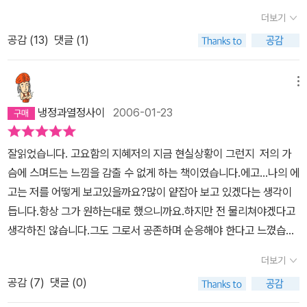
지만, 그로부터 억지로 달아나려는 노력 따위는 하지 않았다는 뜻이
겼다가 사라지는 것'(p.37)이다. 그리고 그 순간을 제외한 과거와 미
더보기
다.오히려 어른이 된 지금은 고요함을 감당하지 못한다. 아무것도 할
래, 생각과 염려는 내가 아니다. 나의 이야기들일 뿐이다. 진정으로 존
공감 (
13
)
댓글 (1)
것이 없는, 할 필요가 없는 순간적인 진공의 상태를 견디지 못해 끊임
재하는 유일한 것은 지금 이 순간이다. 저자가 말하는 고요와 나의 실
없이 타인과의 접속을 시도한다. 혼자이고 싶어 하면서도 혼자이지
체는 과거와 미래로 가득찬 생각이 자신이라고 여기고 있는 자신을
못하는 아이러니가 발생한 거다. 왜일까? 무엇이 그 본능의 힘을 앗
메뉴
자각하는 것이다. 자각하는 순간, 사라진다. 작은 언니가 사라진 지 일
아간 것일까?에크하르트 톨레의 이 짧은 글은 그 본능의 힘을 되찾으
년이 훨씬 지났지만 슬픔이 흥건했다. 그렇다고 우울한 건 아니었다.
냉정과열정사이
2006-01-23
라고 말한다.내가 갖고 있는 과도한 생각의함정을 벗어날 것을 그리
그저 슬펐다. 허전하고 슬픈 것, 하루에 그저 잠깐 동안이지만 매일 눈
하여 진정한 자유를 찾을 것을 강조한다. 구구절절이 소중한 말씀들
물이 그치지 않았다. 어느날, 몸살이 나서 누워 있었다. 혼자 아파 누
잘읽었습니다. 고요함의 지혜저의 지금 현실상황이 그런지 저의 가
이다.
워 있는데도 눈물이 나지 않는다, 는 것이 인식되었다. 어, 슬픔들은
슴에 스며드는 느낌을 감출 수 없게 하는 책이였습니다.에고...나의 에
다 어디로 갔지? 하고 고개를 들었다. 구름처럼 몰려다니던 슬픔들이
고는 저를 어떻게 보고있을까요?많이 얕잡아 보고 있겠다는 생각이
나를 비껴갔다. 구름처럼 몰려다니는...이 표현은 기형도의 어느 시에
듭니다.항상 그가 원하는대로 했으니까요.하지만 전 물리쳐야겠다고
서 인용해서 생각들을 표현할 때 주로 사용했었다. 슬픔은 그렇지 않
생각하진 않습니다.그도 그로서 공존하며 순응해야 한다고 느꼈습니
은 줄 알았다. 내 몸 어디에서 꼬물거리며 차올라오는 줄 알았다. 심장
다.톨레..당신에 대해 좀더 알아보고싶어요.틀렸나요? 당신과 나는
더보기
을 짜서 즙을 내듯 가슴이 아프다가 눈물이 쏟아지는 줄 알았다. 그것
비슷한거 같아요.잘읽었습니다. 감사하게.
들이 이렇게 밖에서 몰려다니다니...그렇게 왜 슬픔이 오지 않나 쳐다
공감 (
7
)
댓글 (0)
보고 있으니 슬픔이 내게서 가 버렸다. 이 책에 비슷한 구절이 있다.