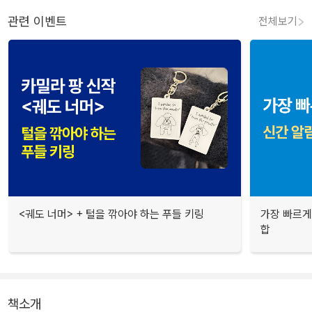
관련 이벤트
전체보기
<궤도 너머> + 털을 깎아야 하는 푸들 키링
가장 빠르게
합
책소개