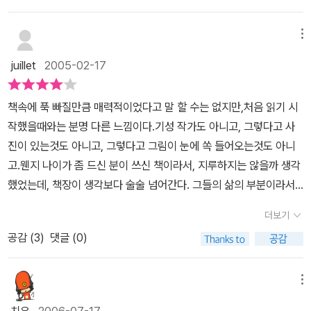
방, 불편하기 짝이 없는 화장실, 조금의 비에도 질척거리는 마당... 이
런 것이 정말 견디기 어렵다. 더군다나 나보다 훨씬 불편함을 싫어하
메뉴
는 아내 덕분에 나는 인도나 라다크를 갈 일은 없을 듯 하다. 지난 여
juillet
2005-02-17
름 유럽에 갔을 때도 열흘 동안을 호텔방에 머물며 따끈한 샤워기를
마음껏 썼고, 푹신한 침대의 쾌적함도 실컷 누렸다. 겨울 일본 여행때
책속에 푹 빠질만큼 매력적이었다고 말 할 수는 없지만,처음 읽기 시
도 이십오층 부페식 식당에서 도쿄 도청을 바라보며 포근한 날씨에도
작했을때와는 분명 다른 느낌이다.기성 작가도 아니고, 그렇다고 사
펄펄 날리는 눈송이들을 즐거이 보았고...라다크는 헬레나 노르베리-
진이 있는것도 아니고, 그렇다고 그림이 눈에 쏙 들어오는것도 아니
호지 여사가 쓴 <오래된 미래>에서 잘 소개되어 있다. 라다크를 이해
고.웬지 나이가 좀 드신 분이 쓰신 책이라서, 지루하지는 않을까 생각
하기엔 그 책이 도움이 많이 되었다. 그래서 지금은 라다크도 관광객
했었는데, 책장이 생각보다 술술 넘어간다. 그들의 삶의 부분이라서
이 상당하단다. 그런데, 실상 라다키들은 라다크에 자동차가 드물던
그런가?하루하루 날들이 모여서 흘러가듯이.처음엔 낯설게 느껴지던
80년대, 호지 여사가 기사까지 고용한 고급 자가용 지프를 몰고 라다
더보기
그림들도, 지나고 나니 적응이 되어 그런지 - 특히 인물화는.때묻지
크 골짜기를 누빌 때, 현지 라다키로서 그때까지 느껴보지 못한 상대
공감 (
3
)
댓글 (0)
않고 순수한 그들의 눈빛이 고스란히 담겨져 있는것 같았다.예전에
적 빈곤감과 문화적 열등감이 대단했다고 한다. 이런 글을 읽을 때, 역
티벳에서 보았던 그 사람들과 닮은 듯 했다.그냥 책 자체가 별다른 욕
시 이야기란 시각에 따라 이렇게도 달라지는구나 하고 느낀다.줄레!
심 없이 순박하게 살아가는 사람들 모습 같았달까?기성작가들이 쓴
메뉴
하고 낯선 사람에게도 잘 웃으며 인사 건네는 라다키들. 소남이란 남
것처럼 빈틈없는 구성은 아니었지만, 편하게 읽히고, 너무 가볍지도,
자 이름과 앙모라는 여자 이름이 숱하게 많다는 라다키들. 그들은 잘