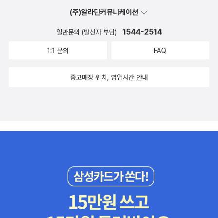
에 숨어있었지??특히 우리나라 광화문 거리에 숨어있는 주인공들 찾
(주)알라딘커뮤니케이션
기 너무 어려웠어..^^&아..노빈손 따라다니기 너무 재미있는데 눈이
아프더라..
1544-2514
일반문의 (발신자 부담)
1:1 문의
FAQ
중고매장 위치, 영업시간 안내