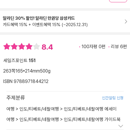
알라딘 30% 할인! 알라딘 만권당 삼성카드
카드혜택 15% + 이벤트혜택 15% (~2025.12.31)
8.4
100자평 0편
리뷰 6편
세일즈포인트
151
263쪽
165*214mm
500g
ISBN 9788971844212
주제분류
신간알림 신청
여행
>
인도/티베트/네팔여행
>
인도/티베트/네팔여행 에세이
여행
>
인도/티베트/네팔여행
>
인도/티베트/네팔여행 가이드북