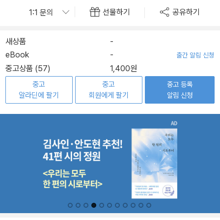
선물하기
공유하기
새상품
-
eBook
-
출간 알림 신청
중고상품 (57)
1,400원
중고
중고
중고 등록
알라딘에 팔기
회원에게 팔기
알림 신청