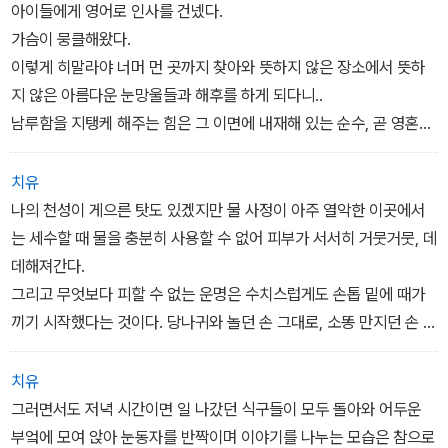
아이들에게 영어로 인사를 건넸다.
가슴이 뭉클해왔다.
이렇게 히말라야 너머 먼 곳까지 찾아와 뜻하지 않은 장소에서 뜻하
지 않은 아름다운 눈망울들과 해후를 하게 되다니..
남루함을 지탱케 해주는 힘은 그 이면에 내재해 있는 순수, 곧 영혼의
창인
눈동자라는 사실을 나는 잘 알고 있다.
치유
그런데 이 나이, 이때까지 새속에 젖어 살아온 내가 어떻게 저토록 순
나의 천성이 게으른 탓도 있겠지만 물 사정이 아주 열악한 이곳에서
수한 눈매들을 응시할 수 있을까 싶으니 자괴감이 앞섰다.-30쪽
는 세수할 때 물을 충분히 사용할 수 없어 피부가 서서히 거뭇거뭇, 데
데해져간다.
그리고 무엇보다 피할 수 없는 운명은 수치스럽게도 손톱 밑에 때가
끼기 시작했다는 것이다. 당나귀와 놀던 손 그대로, 소똥 만지던 손 그
대로 밥을 먹고 잠자리에 든다.
하지만 신기하게도 불결하다는 생각은 조금도 들지 않는다.
치유
당나귀는 물론 소똥도 그 속에는 거름으로서 농작물의 성장을 촉진시
그러면서도 저녁 시간이면 일 나갔던 식구들이 모두 돌아와 어두운
킬수 있는 힘이 깃들어 있고, 실내를 따뜻하게 덥힐 수 있는 가슴 뜨거
부엌에 모여 앉아 눈동자를 반짝이며 이야기를 나누는 모습은 참으로