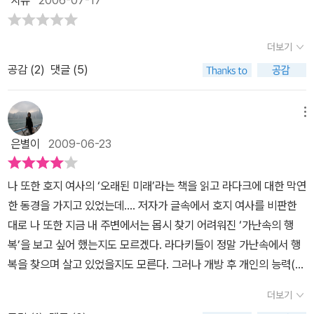
치유
2006-07-17
그렇다고너무 무겁지도 않아 좋았고.무엇보다, 부부가 함께 나이 들
씻지 않는 예전의 우리를 닮았고, 잘 웃던 예전의 우리와 비슷하다.
어서, 이런 시도(?)를 할 수 있다는 것에 부러움을 보내며.
'그럼요. 행복해요, 꼭 하늘을 나는 새처럼...' 라는 말을 할 줄 아는 라
더보기
다크 소녀들의 마음 속에 우리와 같은 지향을 하면서도 우리와 다른
공감 (
2
)
댓글 (5)
행복을 느낄 수 있는 기제가 담겨있는지도 모르겠다. 화장실에서 어
떻게 뒤를 닦는지 모를 정도로 청결과 상관없는 삶을 통해서도 행복
을 느끼는 사람들...그들을 곁에서 보고, 같이 살다 온 최화백의 삶은
메뉴
충분히 부러웠다. 그러나, 그가 훌쩍 떠나 1년을 체류하다 온 그 세계
은별이
2009-06-23
의 기록은, 남기고 싶다는 그의 열망에 비한다면 별로 읽을 거리는 되
지 못했다는 느낌이다. 그리고 그의 그림들도 순간순간 기록된 것이
나 또한 호지 여사의 ‘오래된 미래’라는 책을 읽고 라다크에 대한 막연
아닌, 작품 수준의 그것이어서 그의 감회들과 어울려 한 덩어리가 되
한 동경을 가지고 있었는데.... 저자가 글속에서 호지 여사를 비판한
지 않는다. 차라리 그가 찍었던 사진들도 같이 수록했더라면 이해에
대로 나 또한 지금 내 주변에서는 몹시 찾기 어려워진 ‘가난속의 행
도 도움이 더 되지 않았을까 싶다.요즘 사람들, 책을 내는 일을 너무
복’을 보고 싶어 했는지도 모르겠다. 라다키들이 정말 가난속에서 행
쉽게 생각하는 것 아닐까? 이 책 한권을 찍기 위해 얼마나 많은 나무
복을 찾으며 살고 있었을지도 모른다. 그러나 개방 후 개인의 능력(또
들이 몸을 바쳐야 하는데... 특히 그림 관련 책들은 두툼한 재질의 종
는 운)에 따른 상대적빈곤감이 심해진 뒤에도 그런한 행복찾기가 가
이를 써서 그림을 살린다는 명분으로 얼마나 많은 자연을 죽여버려야
더보기
능할까? 그들은 더 나은 삶을 살 수 있는 기회를 찾았고 그 기회를 얻
하는지... 이 책은 수필집으로도 별로고, 도록으로써도 훌륭하지 않다.