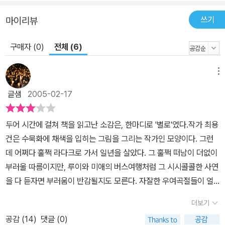
쓰기
마이리뷰
구매자 (0)
전체 (6)
메뉴
글샘
2005-02-17
두어 시간에 걸쳐 책을 읽고난 소감은, 한마디로 '별로'였다.작가 최용
건은 수묵화에 채색을 입히는 그림을 그리는 작가인 모양이다. 그런
데 어쩌다 훌쩍 라다크로 가서 일년을 살았다. 그 훌쩍 떠남이 더없이
부러울 따름이지만, 루이와 미애의 버스여행처럼 그 시시콜콜한 사연
을 다 듣자면 부러움이 반감될지도 모른다. 자잘한 우여곡절들이 얼
마나 많았으랴...살아 볼수록, '소박한 행복'을 그리워하는 듯한 내 핏
더보기
줄 속에는 이미 <도회의 번잡한 불행>을 더 즐기게 되어버린 피톨들
공감 (
14
)
댓글 (0)
이 도도하게 흐르고 있다는 것을 느낀다. 시골집의 너무 뜨거운 황토