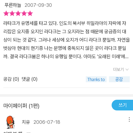
는 것이 다음 책을 선택하는데도 큰 도움이 될 것 같다.다만 아쉬웠던
푸른하늘
2007-09-30
점은 라다크에서 있었던 생활을 그림으로 좀더 자세히 묘사해주셨으
면 어땠을까 하는 생각이 들었다. 시원시원한 풍경화도 좋지만, 인물
라타크가 유명세를 타고 있다. 인도의 북서부 히밀라야의 자락에 자
중심이 아닌 생활 중심으로 그려주셨다면 더 제목에 맞는 정겨운 책
리잡은 오지중 오지인 라다크는 그 오지라는 점 때문에 궁금증의 대
이 되었을 텐데....
상이 되는 것 같다. 그러나 세상에 오지가 어디 라다크 뿐일까. 자연을
벗삼아 현대의 현기증 나는 문명에 중독되지 않은 곳이 라다크 뿐일
까. 결국 라다크붐은 하나의 유행일 뿐이다. 아마도 '오래된 미래'에서
시작된 일시적인 붐일 것이다. 라다크는 과장되어 마치 이상향인듯
더보기
비쳐진다. 이 책의 장점은 선입견에 물들지 않고 라타크를 있는대로
공감 (
0
)
댓글 (0)
보여준다는 점이다. 명필로 쓰여진 문장도 아니고, 체계적인 짜임새
를 가지고 있지도 않다. 그것 자체가 이 책은 선입견 없이 보고 느낀
그대로 쓰여진 견문록이라는 신빙성을 더해준다. 라다크의 순박한 사
쓰기
마이페이퍼 (1편)
람들은 문명을 등지고 사는 것이 아니다. 가스도, 전기도, 버스도 그들
의 삶에 스며 들어와 있다. 그들이 애써 그것들을 외면하는 것도 아니
치유
2006-07-18
메뉴
다. 오지에서 오지에 맞는 삶을 살 뿐이고, 우리는 그것을 보고 그런
삶의 형태를 본다.