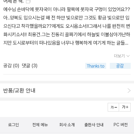
어제 본 책.
예수님 손바닥에 못자국이 아니라 팔목에 못자국 구멍이 있었어요??
아..양복도 입으시는걸 왜 전 하얀 빛으로만 그것도 황금 빛으로만 입
으신다고 착각했을까요??제게도 오시옵소서!!그래서 나를 완전히 변
화시키소서!! 최용건.그는 진동리 골짜기에서 하늘빛 이불삼아가난하
지만 도시로부터의 떠나있음을 너무나 행복하게 여기게 하는 글들을
보여 주셔서 부러워 부러워라..하며 그의 글과 그림에 푹 빠져 버렸던
더보기
적이 있었다.그런데 이젠 라다크에서 일년간 머물며 그의 소박한 웃
공감 (
0
)
댓글 (3)
음을 보여 주며 라다키인들의 삶의 풍경을 보여 주다니..첨엔 라다크
가 어디 있는지도 몰랐다..'일러두기'를 보기 전까진.. 내 차지가 언제
되려나??기다려도 내 차지가 안 되더니 아이들이 꿈나라로 가고 나
반품/교환 안내
니 오롯이 내 차지가 되었다.함께 보면서도 난 어떻게 보는지도 모르
겠고 주인공들이 헷갈려 찾기도 벅차기만 하던데 아이들은 잘도 찾아
내며..어디쯤에 누가 있으니 찾아보라고 약을 올렸었다..그런데 밤중
에 혼자서 찾아가며 터득했다..음하하하..너희들 날 무시했겠다??두
로그인
전체 메뉴
회사 소개
출판사 안내
PC 버전
고 봐라 내가 다 찾았어..ㅋㅋ그런데 돌아서서 잊어버렸다..ㅋㅋ어디