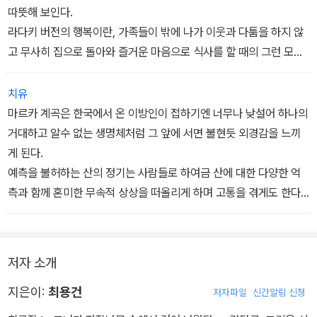
운 인자가 내재해 있어 하나의 아름다운 생명체로 여져지기 때문이
따뜻해 보인다.
다.
라다키 버전의 행복이란, 가족들이 밖에 나가 이웃과 다툼을 하지 않
그리고 전기가 나간 후 때가 낀 손으로 촛불을 밝힐 때의 외경감이란..
고 무사히 집으로 돌아와 즐거운 마음으로 식사를 할 때의 그런 모습
이것이야 말로 천사의 날갯짓보다도 아름답고 경건한 `궁핍의 미학`
이 아닐까.-80쪽
이 아닐까.-31쪽
치유
마르카 계곡은 한국에서 온 이방인이 접하기엔 너무나 낮설어 하나의
거대하고 알수 없는 생명체처럼 그 앞에 서면 불현듯 외경감을 느끼
게 된다.
예측을 불허하는 산의 정기는 사람들로 하여금 산에 대한 다양한 억
측과 함께 혼미한 무속적 상상을 떠올리게 하며 고통을 겪게도 한다.
그러한 이유때문에서인지 라다크에서는 악귀와 미신에 얽힌 무서운
설화들이 많이 전해져 내려온다.거대한 자연도 자연이려니와 이는 아
마도 인구 밀도가 희박한 데서 온 결과가 아닐까 싶다.
저자 소개
살아가면서 건강한 영혼(사람)들과 함께 보낼수 있는 시간이 많아야
할 텐데
지은이:
최용건
저자파일
신간알림 신청
그렇질 아니하고 홀로 억측으로 지어낸 귀신들과 교감을 하다 보니