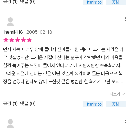
공감 (
1
)
댓글 (0)
기 위해 경쟁해야 한다는 것을 알았을 터. 격정적인 삶은 생동감 있을
차라리 그의 그림을 크게 싣고, 간단간단히 설명들을 덧붙였더라면
지언정 그 안에서 평화로움을 찾기는 쉽지 않을 것 같다. 호지여사가
하는 생각이 들었다.
1970년대 라다크의 삶을 그리워하며 개방 이전의 삶을 이상으로 여
메뉴
기고 있지만 막상 그녀 자신은 문명의 혜택을 누리며 살고 있다는 비
hemil418
2005-02-18
판을 저자는 하고 있다. 그녀가 그들의 삶과 다른 삶을 모습을 취하면
서 너희들은 예전처럼 그렇게 살아라.... 그게 좋은 거야라고 말하는
먼저 제목이 너무 맘에 들어서 짚어들게 된 책!라다크라는 지명은 너
것은 ‘담배는 몸에 좋지 않은 거야. 피우지마’라고 타이르는 어른과 같
무 낯설었지만, 그리운 시절에 산다는 문구가 각박했던 나의 마음을
다는 것이다. 나 또한 호지 여사의 시각으로 그들을 바라보고 있는가.
살짝 녹여주는 느낌이 들어서 였다.거기에 시원시원한 수묵화까지....
그들처럼 살 자신도 없지만 그들이 우리들처럼 변하는 모습 또한 보
그리운 시절에 산다는 것은 어떤 것일까 생각하며 들뜬 마음으로 책
고 싶지 아니하다.
장을 넘겼다.연세도 많이 드신것 같은 평범한 한 화가가 그런 오지에
서 어떻게 1년이라는 시간을 살았을까 생각하니 나도 지금이라도 무
더보기
언가 할 수 있을 것 같다는 자신감이 솟는 느낌이었다. 물에 물탄듯 술
공감 (
1
)
댓글 (0)
에 술탄듯 나태해져만 가는 내가 새삼 반성이 되면서 라다크의 매력
속으로 빠져들었다.거기에 짤막짤막한 문장이 맘에 쏙 들었다. 책을
많이 접하지 않다가 잡은 책이라서 그런지 쉬지 않고 쭉쭉 읽혀나가
메뉴