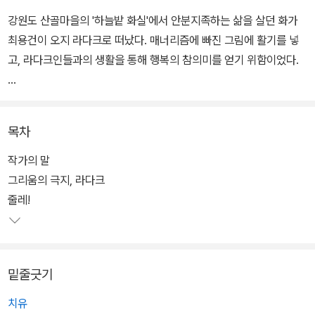
강원도 산골마을의 '하늘밭 화실'에서 안분지족하는 삶을 살던 화가
최용건이 오지 라다크로 떠났다. 매너리즘에 빠진 그림에 활기를 넣
고, 라다크인들과의 생활을 통해 행복의 참의미를 얻기 위함이었다.
라다키(라다크인)들과의 원활한 소통을 위해 어두침침한 불 밑에서
라다크어를 배우고, 그들의 곁방에 얹혀 살며 고추장에 밥을 비벼먹
목차
고 부침개를 해먹는다. 해가 뜨면 일하고 해가 지면 잠을 청하는 그네
들의 모습에서 저자는 새로운 삶을 체득한다.
작가의 말
그리움의 극지, 라다크
라다키와 라다크의 풍경에서 영감을 얻는 작가가 그린 50여 점의 수
줄레!
묵화는 솔직하고 꾸밈없이 거칠어, 그가 느꼈던 마음의 고요함이 읽
는 이에게도 가감없이 전달된다.
밑줄긋기
치유