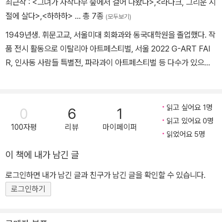
최근작 :
<그녀가 자작나무 숲에서 걸어 나왔다>
,
<라다크, 그리운 시
그러한 설화가 만들어 지는 것 같다.
절에 살다>
,
<하하하>
… 총 7종
(모두보기)
도회에서는 삶의 번뇌가, 대자연 속에서는 삶의 두려움이 싹튼다.
1949년생. 휘문고교, 서울미대 회화과와 동국대학원을 졸업했다. 작
인간에게 삶의 터전도 자양분을 제공해주는 고마운 자연도 그 기운이
품 전시 활동으로 이탈리아 아트페스티벌, 서울 2022 G-ART FAI
과도하면 때로는 마군으로 탈바꿈하여 사람들을 두려움 속으로 몰아
R, 인사동 사람들 특별전, 파라과이 아트페스티벌 등 다수가 있으며,
넣는다.
한편으로는 글쓰기를 좋아해 푸른숲 출판사와 중앙M&B, 열음사에
그 두려움을 떨치기 위해서라도 자구책으로서의 기도와 신앙이 싹트
서 에세이집을 다수 출판하기도 했다. 소설 『그녀가 자작나무 숲에서
지 않을 수 없을 것이다 .
걸어 나왔다』는 누구나 생애 한 번쯤 앓았거나 앓게 될 수도 있는 첫
번뇌란 삶에 대한 고도의 통찰과 수행으로 극복 가능한 것이나 자연
읽고 싶어요 1명
0
6
1
사랑의 트라우마에 대한 기록이다. 창작 활동에 전념하기 위해 서울
으로부터의 두려움은 초월적인 존재를 불러들이지 않을 수 없다.
읽고 있어요 0명
100자평
리뷰
마이페이퍼
과 춘천을 떠나 인제 읍내로 이주한 지도 이제 30년이 다 되어 간다.
따라서 대자연은 사람들로 하여금 자연스레 신앙인이 되도록 한다.
읽었어요 5명
진동리에서의 10년과 봉덕동에서의 10년에 이어 현재는 인제 읍내에
마르카 계곡. 나로서는 처음으로 경험해보는 대자연이었고 두려움이
이 책에 내가 남긴 글
서 10년째 생활하고 있다.
었다.
로그인하면 내가 남긴 글과 친구가 남긴 글을 확인할 수 있습니다.
그리고 뒤늦게 체험해본 원시 신앙이었다.-105쪽
로그인하기