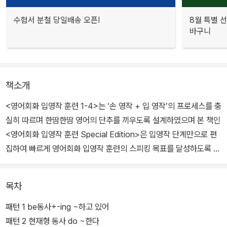
수험서 분철 당일배송 오픈!
8월 특별 선
바구니
책소개
<영어회화 입영작 훈련 1-4>는 ‘손 영작 + 입 영작’의 프로세스를 충
실히 따르며 한땀한땀 영어의 단추를 끼우도록 설계하였으며 본 책인
<영어회화 입영작 훈련 Special Edition>은 입영작 단계만으로 편
집하여 빠르게 영어회화 입영작 훈련의 스피킹 목표를 달성하도록 구
성하였다.
목차
손영작과 입영작 훈련의 단계를 차근차근 밟고 싶은 분들에게는 <영
어회화 입영작 훈련 1-4>을 팟캐스트 저자 강의와 문장 낭독 훈련을
패턴 1 be동사+-ing ~하고 있어
중심으로 단기간에 스피킹 목표를 달성하고 싶은 분들에게는 <영어
패턴 2 현재형 동사 do ~한다