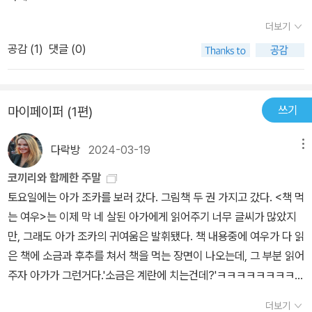
더보기
공감 (
1
)
댓글 (0)
쓰기
마이페이퍼 (1편)
다락방
2024-03-19
메뉴
코끼리와 함께한 주말
토요일에는 아가 조카를 보러 갔다. 그림책 두 권 가지고 갔다. <책 먹
는 여우>는 이제 막 네 살된 아가에게 읽어주기 너무 글씨가 많았지
만, 그래도 아가 조카의 귀여움은 발휘됐다. 책 내용중에 여우가 다 읽
은 책에 소금과 후추를 쳐서 책을 먹는 장면이 나오는데, 그 부분 읽어
주자 아가가 그런거다.'소금은 계란에 치는건데?'ㅋㅋㅋㅋㅋㅋㅋㅋ
진짜 귀욤. ㅋㅋㅋㅋㅋㅋㅋ <당근 유치원>도 읽어줬는데, 잘 때 침대
더보기