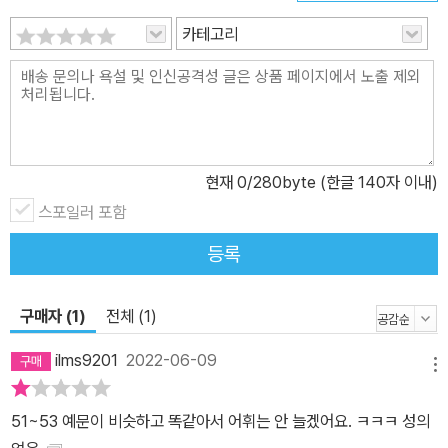
스스로 예문을 만드는 능력이 생겨납니다. ③ 영작 훈련이 어순대로
카테고리
진행되기 때문에 자연스럽게 영어 어순에 익숙해집니다. ④ 반복적인
입 영작 훈련을 통해 output의 오류 횟수가 줄어들고 속도가 빨라지
게 되어 스피킹 시험 즉, TOEIC Speaking, OPIc 등에서의 고득점
과 직결됩니다. ⑤ 반복적인 낭독 훈련을 통해 발음과 연음은 기본이
며, 문장 구조에 대한 이해력이 향상됩니다. ⑥ 스스로 문장을 만드는
현재
0
/280byte (한글 140자 이내)
과정을 통해 어휘를 문장 내에서 자연스럽게 익히게 됩니다. 입영작
훈련 Special Edition 프로세스 ■ 의미 단위 입 영작 긴 문장을 한
스포일러 포함
꺼번에 영작하려면 부담부터 느껴지지요? ‘천리 길도 한 걸 음부
등록
터’라는 말이 있듯이 한 걸음씩 가자고요. 의미 단위로 잘라서 한글 문
장과 비교하며 하나씩 빈칸을 채워 봅시다. 의미 단위별로 빈칸을 채
구매자 (1)
전체 (1)
우 다 보면 어느새 한 문장의 빈칸이 모두 채워져 문장이 완성되어 있
을 것 입니다. 주어진 Hint 단어를 참고하여 빈칸을 채워 보세요! 보
ilms9201
2022-06-09
메뉴
다 효율적인 학습을 위해 마스터유진 선생님의 팟캐스트 직강을 들으
며 학습하시길 권해드립니다. www.podbbang.com ■ 완성문장
51~53 예문이 비슷하고 똑같아서 어휘는 안 늘겠어요. ㅋㅋㅋ 성의
낭독 훈련 의미 단위 입 영작에서 입으로 영작해 본 문장들의 정답 문