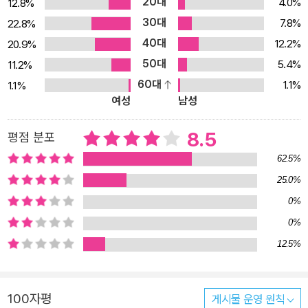
20대
4.0%
12.8%
시절 시험용 영어 공부로 쌓아온 것을 ‘영어 공부 Version 1.0’이라고
30대
7.8%
22.8%
한다면, 이 교재는 반복 훈련을 통해 그 지식을 확장시켜 줄 ‘영어 공
40대
12.2%
20.9%
부 Version 2.0’이라고 볼 수 있습니다. 입 영작 훈련을 꾸준히 하다
50대
5.4%
11.2%
보면, 머릿속에서 영어 어순으로 이해하는 처리 속도가 빨라집니다.
60대
1.1%
1.1%
따라서 입 영작 훈련을 하면 주어진 상황에서 적절한 표현과 문장을
여성
남성
순발력 있게 내뱉게 되고, 단어 단위가 아닌 문장 단위로 말하는 습관
이 생길 것입니다. <영어회화 입영작 훈련 1-4>는 ‘손 영작+입 영
8.5
평점 분포
작’의 프로세스를 충실히 따르며 한땀한땀 영어의 단추를 끼우도록
62.5%
설계하였으며 본 책인 <영어회화 입영작 훈련 Special Edition>은
25.0%
입 영작 단계만으로 빠르게 기초 영어학습을 완성하도록 구성하였습
0%
니다. 본 책으로 영어의 기초를 다진 후, 손을 사용한 input과 입을 사
용한 output 과정을 충실하게 학습하는 <영어회화 입영작 훈련 1-4
0%
>로 영어를 완성하세요! <영어회화 입영작 훈련>으로 훈련하면… ①
12.5%
실제 사용 빈도가 가장 높은 영어회화 패턴 100개를 엄선하여 구성
하였으므로, 짧은 시간 내에 효율적으로 스피킹 실력을 향상시킬 수
100자평
게시물 운영 원칙
있습니다. ② 이해하기 쉬운 패턴 설명 + 이해하기 쉬운 예문 = 쉽게