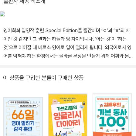
출판사 제공 책소개
어를 배우고자 노력하는 모든 이들과 나누기 위해 2009년 여름 귀국
했다. 강남 YBM 어학원과 메가잉글리시의 대표 영어 강사인 그는,
영어 낭독 훈련과 리스닝 훈련의 공식 코치로 활동하면서 학생들과의
영어회화 입영작 훈련 Special Edition을 출간하며 ‘ㅇ’과 ‘ㅎ’의 차
적극적인 커뮤니케이션을 위해 영어 카페 www.iamsuper.co.kr을
이인 것 같지만 그 결과는 하늘과 땅 차이입니다. ‘아는 것’이 ‘하는
운영하고 있다. Global ESL Forum FightEnglish, LLC. 편집장 l
것’으로 이어질 때 비로소 영어로 입이 열리게 됩니다. 외국어로서 영
University of San Diego(UCSD)에서 TESOL 수료 Montclair
어를 익혀야 하는 환경에서는 올바른 문장을 만들기 위해 어휘와 문
State University(미국 뉴저지 주립대) 최우수 졸업 l Boonton Hi
장 규칙에 대한 이해가 먼저 필요합니다. 하지만 안다고 생각하는 어
gh School, New Jersey 우수 졸업 지은 책 l 영어 리스닝 훈련 실
휘와 문법도 쓸 수 없고 말할 수 없다면 아는 것이라 할 수 없습니다.
천 다이어리 1, 2
이 상품을 구입한 분들이 구매한 상품
<영어회화 입영작 훈련>은 머리에만 머물러 있는 ‘아는 영어’를 의미
단위 ‘손영작’과 ‘입영작’을 통해 ‘하는 영어’로 만들어 줍니다. 더하여
‘손영작’과 ‘입영작’으로 만들어진 완성 문장을 낭독 훈련을 통해 완전
체화함으로써, 3초 이내에 영어로 말할 수 있게 되는 스피킹 목표를
달성합니다. <영어회화 입영작 훈련 1-4>는 ‘손 영작 + 입 영작’의
프로세스를 충실히 따르며 한땀한땀 영어의 단추를 끼우도록 설계하
였으며 본 책인 <영어회화 입영작 훈련 Special Edition>은 입영작