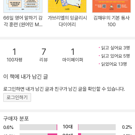
단계만으로 편집하여 빠르게 영어회화 입영작 훈련의 스피킹 목표를
달성하도록 구성하였습니다. 물론 반복이라는 스피킹 훈련의 진리는
66일 영어 말하기 감
가브리엘의 잉글리시
김재우의 기본 동사
변하지 않습니다. 손영작과 입영작 훈련의 단계를 차근차근 밟고 싶
각 훈련 (원어민 MP
다이어리
100
은 분들에게는 <영어회화 입영작 훈련 1-4>을 팟캐스트 저자 강의
3, 저자 해설 강의 무
료 제공)
와 문장 낭독 훈련을 중심으로 단기간에 스피킹 목표를 달성하고 싶
은 분들에게는 <영어회화 입영작 훈련 Special Edition>을 추천합
읽고 싶어요 3명
1
7
1
니다. <영어회화 입영작 훈련>에 노력 perspiration과 인내 persev
읽고 있어요 5명
100자평
리뷰
마이페이퍼
erance를 더한다면 영어회화에서 원하는 만큼의 성취를 얻으실 수
읽었어요 13명
있을 겁니다. 팟빵(www.podbbang.com)에서 저자 직강 팟캐스
이 책에 내가 남긴 글
트 방송 필수 패턴 100 영어회화 입영작 훈련 Special Edition <영
로그인하면 내가 남긴 글과 친구가 남긴 글을 확인할 수 있습니다.
어회화 입영작 훈련> 시리즈는 머리에만 머물러 있었던 ‘지식(어휘/
문법)’을 입 영작을 통해 ‘하는 영어’로 바꾸어주는 스피킹 훈련입니
로그인하기
다. <영어회화 입영작 훈련>은 어려운 단어들, 혹은 여러분들이 평생
접해보지도 못한 새로운 문법을 다루지 않습니다. 중요한 것은 아는
구매자 분포
지식의 양을 계속 늘리기에만 집중하는 것이 아니라, 이미 가지고 있
10대
0.2%
0.6%
는 지식을 최대한 많이 사용하여 그것을 ‘체화’시키는 것입니다. 학창