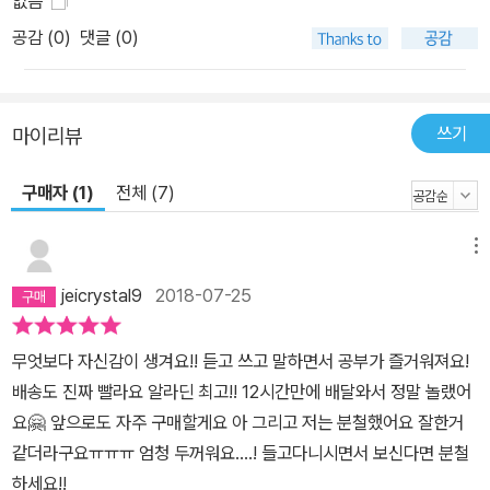
없음
장들을 가지고 네이티브 스피커의 음성을 들으면서 낭독 훈련해 봅니
공감 (
0
)
댓글 (0)
다. 5회 반복 음원을 활용하여 훈련하세요. 머리에서 입으로 이어지
는 링크를 강화시키는 작업이기 때문에 자신감을 가지고 크게 낭독합
니다. 아무 생각 없이 낭독하는 것이 아니라, 문장의 의미와 어순을 인
쓰기
마이리뷰
지 하면서 하는 것이 중요합니다. 1~5회까지는 천천히 또박또박 낭
독 하고, 6~10회까지는 속도를 내어 스피드 낭독을 해보면 더 좋습
구매자 (1)
전체 (7)
니다. 네이티브 스피커의 발음을 듣고, 발음, 연음 그리고 억양까지 신
경 쓰면서 따라서 낭독해 보세요. mp3 홈페이지 다운로드 및 음원 Q
메뉴
R코드 제공
jeicrystal9
2018-07-25
무엇보다 자신감이 생겨요!! 듣고 쓰고 말하면서 공부가 즐거워져요!
배송도 진짜 빨라요 알라딘 최고!! 12시간만에 배달와서 정말 놀랬어
요🤗 앞으로도 자주 구매할게요 아 그리고 저는 분철했어요 잘한거
같더라구요ㅠㅠㅠ 엄청 두꺼워요....! 들고다니시면서 보신다면 분철
하세요!!