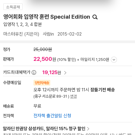
소득공제
영어회화 입영작 훈련 Special Edition
입영작 1, 2, 3, 4 합본
마스터유진
(지은이)
사람in
2015-02-02
정가
25,000원
22,500
판매가
원
(10% 할인) +
마일리지 1,250원
19,125
카드최대혜택가
원
수령예상일
양탄자배송
오후 12시까지 주문하면 밤 11시
잠들기전 배송
(중구 서소문로 89-31 )
변경
배송료
무료
전자책
전자책 출간알림 신청
알라딘 만권당 삼성카드, 알라딘 15% 청구 할인