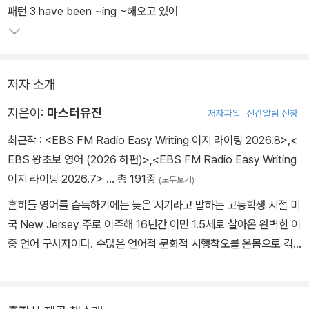
회화 입영작 훈련 Special Edition>을 추천한다.
패턴 3 have been ~ing ~해오고 있어
『영어회화 입영작 훈련』팟빵 온라인 무료 강의 듣기 바로가기
http://www.podbbang.com/ch/7672
저자 소개
지은이:
마스터유진
저자파일
신간알림 신청
최근작 :
<EBS FM Radio Easy Writing 이지 라이팅 2026.8>
,
<
EBS 왕초보 영어 (2026 하편)>
,
<EBS FM Radio Easy Writing
이지 라이팅 2026.7>
… 총 191종
(모두보기)
흔히들 영어를 습득하기에는 늦은 시기라고 말하는 고등학생 시절 미
국 New Jersey 주로 이주해 16년간 이민 1.5세로 살아온 완벽한 이
중 언어 구사자이다. 수많은 언어적 문화적 시행착오를 온몸으로 겪
어내며 완벽한 이중언어 구사자가 되기 위해 다양한 시도를 했다. 그
과정에서, 그럴싸한 이론이 아닌 "실천할 수 있는 영어"를 모토로 한
국인에게 가장 효과적인 영어 습득 시스템을 고안하게 되고, 이를 영