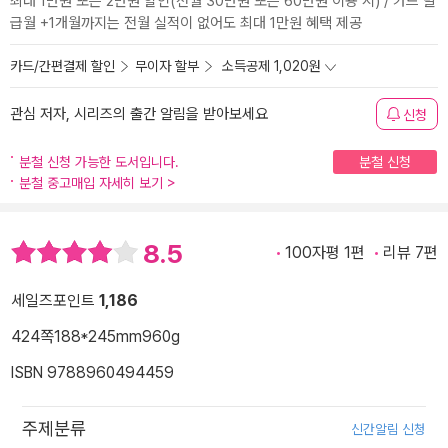
최대 1만원 또는 2만원 할인(전월 30만원 또는 60만원 이용 시) / 카드 발
급월 +1개월까지는 전월 실적이 없어도 최대 1만원 혜택 제공
카드/간편결제 할인
무이자 할부
소득공제 1,020원
관심 저자, 시리즈의 출간 알림을 받아보세요
신청
분철 신청 가능한 도서입니다.
분철 신청
분철 중고매입 자세히 보기
>
8.5
100자평 1편
리뷰 7편
세일즈포인트
1,186
424쪽
188*245mm
960g
ISBN 9788960494459
주제분류
신간알림 신청