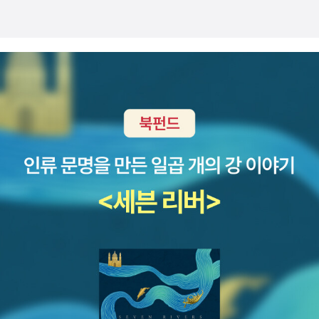
가는 내게 '가지마' 라고 말하면서 '고모 좋은데' 라고 할 때는 심장이
뽀개지는 줄 알았다. 흑흑 ㅠㅠ아무튼 책 많은 고모, 이모가 되기 위해
서 책을 샀다. (응?)자, 한 권 한 권 차례대로 살펴보자. [영어회화 입
영작 훈련]은 친애하는 알라디너 가 나의 영어 공부에 도움이 될거라
며 추천해준 책이다. 나는 소개받자마자 바로 구입해버렸다. 아뿔싸,
그런데 스프링 분철 신청한다는 게 깜빡했네? 이거 두꺼운데.. 여하
튼 내가 이걸 언제부터 펼쳐보게 될지, 과연 펼쳐보기는 할지 잘 모르
겠지만, 영어 공부를 놓지 않긔!![모든 공주는 자정 이후에 죽는다]는
그래픽 노블로 다 읽었는데 평 쓴다는 걸 깜빡했네. 바쁘다.. 그런데
이런 성장물의 최고봉은 역시 <빌리 엘리어트>인 것 같다!![비밀의
집] 새 책 샀는데 뭔가 헌 책 느낌으로 와서 별로다...[홍학의 자리]는
지나주에 주문했는데 다른 책과 함께 이번주에 배송된 책이다. [로힝
야 제노사이드]는 내가 왜 장바구니에 넣었는지 모르겠지만, 넣을만
하지 않았나 싶다.[다문화주의와 페미니즘]은 여성주의 책 같이읽기
책으로 선정해도 될지 살펴보려고 샀다. [나는 왜 이슬람 개혁을 말하
는가]는 이슬람 문화권에서 태어나고 네덜란드로 망명해 하원의원을