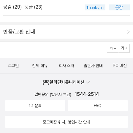
에 가져가서는 제엄마에게 또 읽어달라 졸랐다. 나도 몇 번이나 읽어
공감 (
29
)
댓글 (23)
줬는데!! 아가조카는 어린이집에 가면 제일 먼저 책을 펼쳐본다는데,
설마.. 책 좋아하는 어린이로 자라게 될까? 책 좋아하는 어른이 될까?
책 먹는 여우를 읽어주다 보면 도서관과 서점이 등장한다. 마침 서점
반품/교환 안내
장면에서 책이 많은 걸 보며 아가조카는 책이 많다고 한다.'고모집에
도 책 많지?''응 엄청 많아.''(책에 나온)서점이 많아 고모 집이 더 많
아?''고모집에 책이 훨씬 많아.'ㅋㅋㅋㅋㅋㅋㅋㅋㅋㅋ 책 사모으는 거
뿌듯한 순간이다. 나의 조카들에게 이모와 고모는 책 많은 사람으로
로그인
전체 메뉴
회사 소개
출판사 안내
PC 버전
강하게 기억돼야지. ㅋㅋㅋㅋㅋㅋㅋㅋㅋㅋ아니 근데 저녁에는 아가
조카가 나에게 그림을 그려달라는거다. 코끼리를 그려달래. 하아. 나
(주)알라딘커뮤니케이션
는 그림을 정말 못그리거든요? 그래서 아무튼 그려보았다.아가조카
는 이 그림을 보더니'코끼리 안같아!' 라고 했다. 하아- (내가 손으로
1544-2514
일반문의 (발신자 부담)
하는 건 다 못한다고 했잖습니까..)나는 안되겠다, 무언가 보고 그려
1:1 문의
FAQ
야겠다 싶어 네이버에 들어가 코끼리 이미지를 검색해보았다. 이런게
나오더라.그래서 이걸 보며 따라 그려보았다.이번에는 코끼리 같다고
중고매장 위치, 영업시간 안내
했다.하아- 아가랑 놀아주는 건 너무나 힘든 일이지만, 다음날 집에