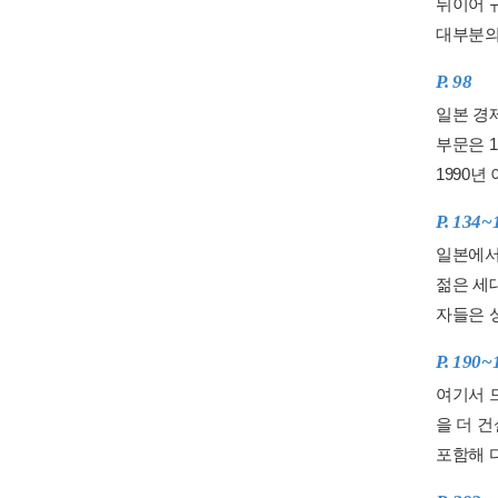
뒤이어 
대부분의
P. 98
일본 경
부문은 
1990년
P. 134~
일본에서
젊은 세
자들은 
P. 190~
여기서 
을 더 
포함해 