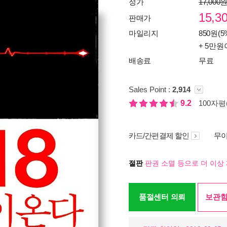
정가
17,000
15,3
판매가
마일리지
850원(5
+ 5만원
배송료
무료
Sales Point :
2,914
9.2
100자평(
카드/간편결제 할인
무이
절판
판권 소멸 등으로 더 이상 
품절센터 의뢰
보관함