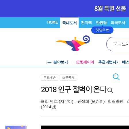
HOME
전자책
만권당
외국도서
국내도서
첫달무료
국내도
분야보기
오뒷세이아
추천마법사
베
무료배송
소득공제
2018 인구 절벽이 온다
해리 덴트
(지은이),
권성희
(옮긴이)
청림출판
2
(2014년)