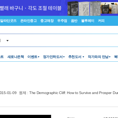
알라딘굿즈
온라인중고
중고매장
우주점
음반
블루레이
커피
서
스트
새로나온책
이벤트
정가인하도서
추천도서
작가와의 만남
북
015-01-09
원제 : The Demographic Cliff: How to Survive and Prosper Dur