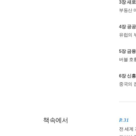
3장 새
부동산 
4장 공
유럽의 부
5장 금
버블 호황
6장 신
중국의 잠
책속에서
P. 31
전 세계