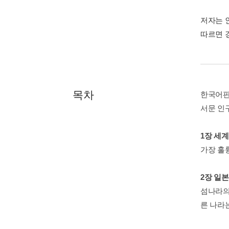
저자는 
따르면 
목차
한국어판
서문 인
1장 세
가장 훌륭
2장 일
섬나라의 
른 나라