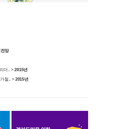
제전망
리더..
>
2015년
가철..
>
2015년