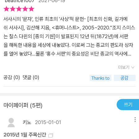
beatrice1007
2021-06-19
넘는 예술의 속성을 습득한다. 비슷한 시기, 유럽의 켈트족들 역시 독
다.화려하게 치장한 조각품들은 먼 곳에서 온 교역품인 경우가 많아
창적인 시각언어를 개발하여 ‘바스 위치 주전자’를 비롯, 찬란한 빛으
당시에도 활발하게 교역이 이루어졌음을 알 수 있다.오늘날 같은 초
로 가득한 놀라운 청동기 유물들을 남긴다. 이렇듯 구석기 시대의 돌
서사시의 '문자', 인류 최초의 '사상'적 문헌- [최초의 신화, 길가메
고속 인터넷 시대는 아니었더라도 고대 세계도 서로 교류하면서 성장
찍개로부터 현대의 태양광램프에 이르기까지, 인간이 만들어낸 수많
쉬 서사시], 김산해 지음, <휴머니스트>, 2005~2020."조지 스미스
해 갔던 것이다.
은 물건들은 그 시대와 사회, 그것을 만들어낸 인간에 대해 증언한다.
는 찰스 다윈의 [종의 기원]이 발표된지 12년 뒤(1872년)에 서판
이런 사물을 만들어내는 능력, 그것이 지금의 인류를 만들어낸 것이
을 해독한 내용을 세상에 내놓았다. 이로써 그는 종교의 판도라 상자
라 해도 과언이 아니다. 이 책은 사물을 만들어내며 그것에 자신과 사
를 열어 놓았다...물론 '홍수 서판'의 중요성은 비단 종교의 역사에
회와 시간을 담아내는 인류의 아주 특별한 능력에 주목하며, 이를 통
만 국한되지 않는다. '홍수 서판'은 문학의 역사에도 중요한 증거자료
더보기
해 2만 년 인류사를 다시 정의한다. 문서가 전해주지 못하는 인류 역
다. 스미스의 '홍수 서판'은 기원전 7세기에 나왔으나 이제 우리는 원
공감 (
0
)
댓글 (0)
사 절반의 비밀, 그 놀라운 이야기가 100가지 유물을 통해 펼쳐진다
래 그보다 1,000년 앞서 기록된 다른 이야기가 있다는 사실을 알
저자인 닐 맥그리거는 연대순으로 인류 문명의 주요한 흐름을 살피면
고 있다. 이야기를 전하는 이들이 그 홍수 이야기를 세계문학 역사
서도, 그와 함께 지금까지 우리에게 알려지지 않았던 역사의 가려진
상 최초의 위대한 서사시인 저 유명한 [길가메시 서사시(The Epic o
목소리를 들려주는 데 주력한다. 문서에만 의존하여 역사를 탐구할
쓰기
마이페이퍼 (5편)
f Gilgamesh)]로 엮은 것은 그 후의 일이었다. 길가메시는 불사
때 우리는 필연적으로 문자 체계를 갖추지 못한 사회들을 그냥 지나
의 삶과 자각을 찾아 웅대한 여정에 오르는 영웅이다. 그는 악마와 괴
치게 될 수밖에 없다. 역사서나 논문과 같은 문서가 아니라 ‘유물’을
키노
2015-01-01
메뉴
물들을 만나 싸우며 온갖 역경을 극복한다. 그러다 후대의 서사시 영
통해 역사를 배우고 서술한다는 것의 최대 장점은 바로 여기에 있다.
웅들처럼 마침내 자신의 본성과 유한한 운명이라는 가장 큰 도전
2015년 1월 주목신간