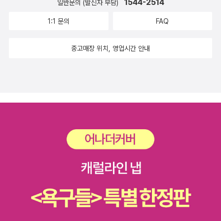
으면 40일 간 밤낮으로 큰 비를 내려 세상의 모든 생명체를 쓸어버리
1544-2514
일반문의 (발신자 부담)
쇼펜하우어, 미셸 몽테뉴 등이다.저자는 이들의 문장에 기대어 현대
수화>는 한중일의 관계학을 풍수화라는 한자에 담아 분석한다.
을 시간을 빼기도 힘들어지고 있어서 다른 뭔가를 시도할 시간을 투
겠다고 경고했다는데, 이는 문명이 발달하고 인간들이 탐욕해지는 당
의 노예적 인간, 우울과 애도의 차이, 권태와 쾌락, 이성이라는 환상,
1:1 문의
FAQ
<사랑에 대한 모든 것>은 50여 개국의 뛰어난 전문가들에
자한다는 것이 쉽지 않은 것도 사실이야. ㅇ
시 현실에서 대홍수라는 대재난이 '신의 징벌'이었다는 종교신화적 전
상실과 죽음, 사랑 등에 대하여 자신만의 철학적 사유를 펼친다. 그리
게 1,000단어로 사랑이 무엇인지를 표현해 달라고 부탁해 모은 사랑
아앙아이고야.저 책 읽고 싶다. 미주인상. 만국유람기. 경성에리뜨의
설이었다. '홍수서판'에 의하면 또 다른 신이 또 다른 인간에게 경고
고 이를 통해 우리 삶에 잡힌 주름과 살아가는 일의 괴로움을 재치 있
중고매장 위치, 영업시간 안내
에 대한 모든 '말'이다. 세상에 이만큼 다양한 해석을 할 수 있는 단어
만국 유람기. 인터스텔라에 대한 이야기를 흥미롭게 본 기억이 있는
한 내용이 히브리어 성경보다 더 오래된 수메르어 또는 아카드어 문
고 신랄하게 드러내 보여줌으로써, 무책임한 낙관론에 마비되지 않고
도 많지 않을 것 같다. <게임 이펙트>는 '게임 셧다운제를 도입한 뒤
데 이게 요즘 개봉하는 영화인 줄은 몰랐다. 기억했다가 찾아봐야겠
자로 기록된 바, 이는 아마도 오래전 언제쯤 대홍수의 자연재해
인간의 현실을 또렷하게 응시하도록 생의 감각을 일깨운다. 저자는
논란이 된 게임 규제에 관한 논의를 정리하고 게임을 둘러싼 한국 사
다,하고 있었던 영화. 카트도 보고 싶고. 영화는... 지난 번 명량이후로
로 그 일대의 인류 문명 대부분이 파괴되었고 그 속에서 살아남은 인
이 책으로 2010년, 세계에 대한 비판적 진보적 사유를 보여준 작가에
회의 논쟁을 다른 방식으로 고민한 결과물'이라고. <안티 오이디푸스
또 못봤다. 사무실 가까운 곳에 영화관이 있어서 좀 관심이 있다, 싶은
간들은 '현자(賢者)' 또는 '반신(半神)' 같은 존재로 대우되었을 것으
게 주어지는 데상브르 상을 수상했다.이런 책이라고 하는데, 목차가
>는 들뢰즈와 가타리의 유명한 저작물이다. 들뢰즈가 수용된지도 꽤
영화가 있으면 자주 갔었는데. 이놈의 귀차니즘은 토요일 출근하지
로 추정된다. 구약의 '노아'는 우루크 왕 길가메시 서사시의 '우트나피
끝내준다. 1. 프리드리히 니체“하루의 3분의 2를 자기 마음대로 쓰지
시간이 흘렀고 개정의 필요성도 있어 개정을 했다고. <김대
않게 되면서부터 저녁 늦게 영화를 보고 집으로 가는 것이 싫은 것과
시팀', 수메르의 '지우수드라' 등으로 등장한다.메소포타미아 문명
못하는 사람은 노예다.”2. 페르난두 페소아“교양 있되 정념 없는 삶,
식의 빅퀘스천>은 과학에 대한 물음을 넘어 약간 형이상학적이고 철
겹치면서 일부러 영화를 보러 나오지 않게 되면서 끊어져버리고 있
의 최초 세습왕조 '우루크'의 5대 왕이었던 기원전 2천8백년의 '길가
언제라도 권태에 빠질 수 있을 만큼 느리지만 결코 그렇게 되지는 않
학적인 질문까지도 답을 해보려는 시도를 했다. 그야말로 크나큰 물
다.
메시'는 키가 5미터에 짐승같은 완력의 지배자로서 세상 모든 새색시
을 만큼 심사숙고하는 삶을 살라.”3. 마르셀 프루스트“관념은 슬픔의
음이다. <젊은 과학도에게 보내는 편지>는 사회생물학자 에드워드
들과 먼저 동침하는 흡사 중세 영주의 '초야권'을 앞서 행세하던 폭군
대용품이다.”4. 아르투어 쇼펜하우어“인생 이야기는 항상 고통의 이
윌슨이 쓴 과학자에 대한 글이다. <동서양을 넘나드는 보스포루스 과
이었다. 세상 누구도 그를 제압할 수 없었는데 이를 본 수메르의 신
야기다.”5. 『전도서』“너무 의롭게 살지도 말고, 너무 슬기롭게 살지
학사>는 이제까지 나온 과학사 책 중 비교적 세련되게 과학사를 엮은
은 '엔키두'라는 또 다른 짐승을 창조한다. '엔키두'라는 이 짐승은 오
도 말아라. 왜 스스로를 망치려 하는가?”6. 미셸 드 몽테뉴“우리 생애
책인 것 같아 볼 맛이 난다. <뉴턴의 무정한 세계>는 국내학
스트랄로피테쿠스 같은 '최초'의 인류 같은 느낌인데, '우루크' 왕조
의 목적은 죽음이다.”7. 세바스티앵 샹포르“이 세상에서 가장 훌륭한
자가 쓴 과학사다. 우리의 시각으로 본 과학사는 또 다른 맥락을 가질