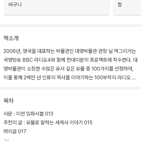
바구니
합
책소개
2006년, 영국을 대표하는 박물관인 대영박물관 관장 닐 맥그리거는
국영방송 BBC 라디오4와 함께 전대미문의 프로젝트에 착수한다. 대
영박물관이 소장한 수많은 유서 깊은 유물 중 100가지를 선정하여,
이를 통해 2백만 년 인류의 역사를 이야기하는 100부작의 라디오 프
로그램이었다.
목차
이를 위해 대영박물관의 전문 큐레이터들 100명이 꼬박 4년간 이 프
로젝트에 매달렸고, 2010년 1월 18일부터 매주 5일씩 20주간 전 세
서문 : 미션 임파서블 013
계에 방송된 이 프로그램은 무려 1천2백5십만 애청자가 다운로드하
추천의 글 : 유물로 말하는 세계사 이야기 015
여 들을 만큼 커다란 반향을 불러일으켰다. 또한 대영박물관은 이 프
머리글 017
로젝트 덕분에 가장 혁신적인 박물관 프로젝트에 수여하는 '아트 펀