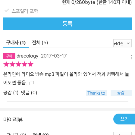
간이 가장 처음으로 의식적으로 만든 물건 중 하나로, 이 찍개를 잡는
현재
0
/280byte (한글 140자 이내)
순간 우리는 곧바로 이 도구를 만든 최초의 사람들과 접촉하게 된다.
스포일러 포함
도구를 만들면서 인간의 두뇌는 비대칭으로 성장하여 진화를 거듭하
등록
기 시작하고, 살던 곳을 떠나 더 좋은 곳을 찾아 여행하며 전 세계로
퍼져가기 시작했다. 또 다른 석기시대의 물건인 ‘헤엄치는 순록’ 조각
상은 인간이 필요에 의해서뿐만 아니라 예술적 충동을 통해 물건을
구매자 (1)
전체 (5)
만들고 자연과 교감하던 존재임을 알려준다. 파푸아뉴기니에서 발견
drecology
2017-03-17
된 ‘새 모양 절굿공이’와 마야의 ‘옥수수 신상’은 1만 년 전, 빙하시대
메뉴
가 끝나면서 인류가 농경을 시작하고, 한곳에서 정착생활을 시작하는
온라인에 라디오 방송 mp3 파일이 올라와 있어서 책과 병행해서 들
모습을 보여준다. 잉여 식량을 생산하기 시작한 인류는 단순한 번식
어보면 좋음.
행위가 아닌 ‘성性’과 사랑에 관심을 갖게 된다.(‘아인 사크리 연인
공감 (
1
)
댓글 (0)
상’). 물건을 만들어내는 능력, 그것이 지금의 인류를 만들었다 이어
기원전 5,6천 년경, 인류의 4대 문명이 꽃피우기 시작한다. 먼저 ‘덴
왕의 샌들 명판’을 통해 나일 강가 계곡의 이집트를 만난다. 인구가 폭
발적으로 증가한 비옥한 범람지에서 형성된 최초의 도시와 국가를 다
쓰기
마이리뷰
스리기 위해 지도자들은 과연 어떤 방법을 동원했을까? 이집트의 파