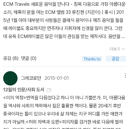
예를 들어 쿡 선장이 오스트레일리아 원주민을 최초로 만난 날의 기
에 직면하기에 이른다. 스미스의 '서판'은 이 이야기 가운데 열한째 장
ECM Travels 새로운 음악을 만나다 - 침묵 다음으로 가장 아름다운
록은 쿡 선장의 항해일지라는 문서를 통해 남아 있기도 하지만, 그날
에 지나지 않는다. [길가메시 서사시]는 훌륭한 이야기의 요소를 모
소리, 매혹의 문을 여는 ECM 앨범 33 류진현 (지은이) | 홍시 | 201
원주민이 떨어뜨리고 간 낡은 나무방패를 통해서도 엿볼 수 있다. 문
두 갖췄을 뿐 아니라 문자기록의 역사에서 일대 전환점을 이루기
5년 1월 아마 대부분의 사람들은 클래식 음악이나 재즈 음악을 들을
자가 있는 사회와 문자가 없는 사회가 만났을 때, 우리의 이해는 왜곡
도 한다... 이야기는 대개 말이나 노랫말 형태로 기억을 통해 전승됐
때 레이블도 중요하지만 연주자나 지휘자에 신경을 많이 쓴다. 그런
되기 마련이며 반쪽짜리 대화에 지나지 않는다. 이 대화의 반쪽을 찾
다. 그러다가 4,000년 전쯤에 [길가메시 서사시] 같은 이야기가 점
데 유독 ECM레이블은 많은 이들의 관심을 받는 제작사다. 음반을 어
고 싶다면 문서만이 아니라 반드시 유물도 해석해야 한다. 이 책에 등
차 기록으로 남기 시작했다... 문자는 이야기의 저작권을 공동체에
떻게 만들고 편집하는지도 예술의 한 부분이라는 것을 보여주는 음반
장하는 카리브 타이노족, 아프리카 베냉족, 잉카와 와스테카를 비롯
더보기
서 개인에게로 이양했다. 더욱이 기록된 문서는 번역이 가능하기 때
사다. 일반적인 제작사와는 전혀 다른 방식으로 음반을 만든다. 물론
한 남미의 여러 문명 등은 오로지 그들이 남긴 물건을 통해서만 과거
문에 바야흐로 특정 양식의 이야기가 더 많은 언어로 쉽게 전해
공감 (
8
)
댓글 (0)
음반 가격은 다른 음반들에 비해 조금 비싼 편이다. 하지만 그럴만한
의 업적을 전한다. 또한 인류가 남긴 많은 유물들을 해석할 때는 고고
질 수 있었다. 그런 식으로 기록된 문학은 '세계 문학'으로 부상했
이유가 있다는 것을 금방 느끼게 해준다. 우리나라에서 ECM 음반을
학과 과학, 인류학적 지식뿐 아니라 상상력의 도약 또한 필요하다. 저
다... 여기 이 스미스의 '홍수 서판'에 기록된 [길가메시 서사시]가 출
가지고 전시회를 할 정도였다. 우리에게 새로운 사운드와 이미지를
그레코로만
2015-01-01
메뉴
자는 유물이 지닌 쓸모와 그 사회적 맥락을 직업적으로 가장 생생하
현하면서 문자는 사실을 기록하는 수단에서 사상을 연구하는 수단으
보여주는 ECM의 음악을 책으로 만나는 즐거움을 맞볼 수 있는 기회
게 증언해줄 수 있는 우리시대 전문가들의 증언을 채록한다. 그들은
12월의 인문/사회 도서
로 옮겨갔다."- [100대 유물로 보는 세계사], '16. 홍수 서판(700~6
가 되지 않을까 한다. 한국 대중가요 100년사 - 우리나라 근현대 10
학자들뿐 아니라 현역 정치가, 조각가, 시인, 종교지도자, 언론인, 공
<미의 역정>번역을 다듬었다고 하니 이 아니 기쁠쏜가. 미, 아름다움
00 BC), 대영박물관.인류 문명사에서 '최초'를 떠올려 본다. '최
0년이 낳은 대중가요에 역사의 옷을 입히다 유차영 (지은이) | 대자 |
무원 들로, 이들이 바라보는 유물의 실용적이면서도 현실적인 관점을
을 역사와 사회의 맥락에서 짚은 훌륭한 책이다. 물론 20세기 후반
초'의 문자, '최초'의 숫자, '최초'의 족장, '최초'의 국가, '최초'의 제
2014년 12월우리나라의 가요사에 대해서는 학문적으로 정리가 되
통해 우리는 유물들의 생생한 현존을 눈앞에서 보듯 생생하게 그려낼
중국이라는 틀이 있으나 우리네 삶 자체는 지구 어디를 가든 매한가
국 등. 정착과 농경을 시작한 신석기 시대부터 큰 강물의 범람으로 비
어 있을 수는 있지만, 일반 대중들을 상대로 한 눈높이 책은 찾아보기
수 있다. 또한 그 유물이 만들어진 지역의 현지 증언도 담았다. 쿡 선
지가 아닐까.<허위 자백과 오판>피의자를 검거한 바로 다음에 벌어
옥한 토지에 기반한 공동체는 '티그리스-유프라테스강', '황하', '인더
가 쉽지 않은 것 같다. 단순히 나열식 위주로 되어 있거나 노래를 소개