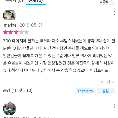
구매자 (0)
전체 (2)
라오들은 ‘무력’이라는 해답을 제시한다. 상아로 만든 작은 샌들 명판
은 고대 시대의 통치술과 정치, 무력행사가 어떻게 이루어졌는지를
알려주는 정치 교실의 축소판이다. 인더스 계곡에서 출토된 돌 도장
메뉴
은 어느 날 갑자기 사라져버린 위대한 인더스 문명의 흔적을 증언하
marine
2016-05-31
며, 티그리스.유프라테스 강 사이의 메소포타미아에서 출토된 초창기
서판들은 국가 재정 관리를 위해 시작된 최초의 문자 기록과, 곧이어
700 페이지에 달하는 두께라 다소 부담스러웠는데 생각보다 쉽게 잘
<길가메시 서사시>로 이어지는 최초의 문학 기록을 생생히 보여준
읽힌다.대영박물관에서 1년간 전시했던 주제를 책으로 엮어서인지
다. 세계는 이제 청동기시대로 접어든다. ‘황소를 뛰어넘는 미노스 인
일반인들이 쉽게 이해할 수 있는 수준이다.인류 역사에 의미있는 많
물상’은 신비에 싸인 미노스 문명의 종교의식을 보여주기도 하지만
은 유물들이 나왔지만 가장 인상깊었던 것은 이집트의 람세스 석상이
동시에 지중해 전체와 터키를 아우르는 구리와 주석의 해상교역을 증
었다.석상 자체야 워낙 유명해서 큰 감흥은 없었으나, 이집트인도 아
언한다. 중국 주나라 제기인 ‘궤’는 의식과 규범이 엄격했던 고대 중국
닌 영국인이 왜 이런 석상을 연구하고 전시하고 보존하는가?저자는
인들의 생활상과 최고의 청동기 제조술뿐 아니라, 중국 정치사상의
더보기
이것이 인류 공동유산이라고 답한다.어찌 보면 대영박물관의 전시품
핵심을 이룰 ‘천명’이라는 개념의 시작을 보여준다. 그리스-영국 간
공감 (
1
)
댓글 (0)
들이 죄다 약탈물이라는 비난에 대한 자기변명일 수도 있겠으나 근본
정치 쟁점으로 널리 알려진 ‘엘긴 대리석’은 고대 시대에 인간으로, 특
적으로는 우리 모두의 문화유산이고 역사이기 때문에, 자기 조상들과
히 아테네인으로 살아간다는 것의 의미를 알린 최초이자 최상의 업적
는 전혀 상관없는 세계 각국의 유물들이 외국인 후손들에게도 큰 의
메뉴
이다. 이로부터 인류는 고전양식의 조화와 균형을 통해 시간을 뛰어
미를 주는 것 같다.유물을 단순히 침략의 산물로만 볼 수 없는 이유 같