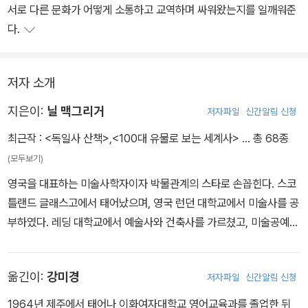
서로 다른 문화가 어떻게 소통하고 교역하며 싸워왔는지를 일깨워준
다.
저자 소개
지은이:
닐 맥그리거
저자파일
신간알림 신청
최근작 :
<독일사 산책>
,
<100대 유물로 보는 세계사>
… 총 68종
(모두보기)
영국을 대표하는 미술사학자이자 박물관계의 스타로 손꼽힌다. 스코
틀랜드 글래스고에서 태어났으며, 영국 런던 대학교에서 미술사를 공
부하였다. 레딩 대학교에서 예술사와 건축사를 가르쳤고, 미술공예
잡지 〈벌링턴 매거진The Burlington Magazine〉의 편집인을 지냈
다. 1987년부터 2002년까지 영국 런던 국립미술관the National
옮긴이:
강미경
저자파일
신간알림 신청
Gallery in London 관장을 맡았고, 2002년부터 2015년까지 영국
박물관the British Museum 관장으로 일했다. 2010년에는 다양한
1964년 제주에서 태어나 이화여자대학교 영어교육과를 졸업한 뒤