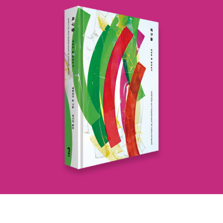
의 자손인 길가메시는 '반신반인'이었다. 어머니는 농경문화에서 너무
철학은 유쾌한 풍자와 멸시 어린 관용을 조화시키는 것이다.”8. 지그
것이기에 위의 보스포루스 과학사와 함께 읽으면 재미있을 듯. <이일
도 중요한 들소의 신 '닌순'이었다. 신은 이 '반신반인'의 폭정을 막
문트 프로이트“‘인간은 인간에게 늑대다.’ 인생과 역사의 이 가르침을
하 교수의 생물학 산책>은 가뭄에 콩나듯 하는 생물학 교양서로 그냥
기 위해 진정한 인간 '엔키두'를 창조하고 당시 '비너스'와 같은 '샴하
앞에 두고 누가 감히 반박할 수 있겠는가?”9. 클레망 로세“‘난잡한’
믿고 보는 책이라 할 수 있다. 생물에 관한 본질적인 물음부터 중요한
트'를 보내 동침을 시켜 '엔키두'를 문명화한다. 이제 '섹스'를 통해 진
상태가 만물의 근본 상태다.”10. 호세 오르테가 이 가세트“사랑은 두
이론까지 넘나드는 괜찮은 교양서다. <과학의 책>이 나왔다. 다른 시
짜 인간으로 진화한 '엔키두'는 '길가메시'와 똑같은 용모와 힘으
고독을 맞바꾸려는 시도다.”아껴 읽고 싶을 것 같은 목차다. 오늘 아
리즈와 마찬가지로 간결하고 깔끔한 도판과 그림, 설명이 덧붙여져
로 이 폭군 길가메시와 대적하고 건곤일척의 대회전 후 친구가 된 둘
침에는 클레망 로세의''난잡한' 상태가 만물의 근본 상태다.'가 와닿는
아이들, 성인 모두 읽기 좋은 책. <우연의 과학>은 확률론에
은 함께 모험을 떠나게 된다. 길가메시의 또 다른 모습으로서 엔키두
군. 장바구니로 못 가고 보관함에 쑤셔 넣은 책들은 다음과 같다. 다
관한 책이다. 우리가 우연성에 어떻게 대처해야 하는지. 진짜 확률과
는 삼나무 숲의 산신 '훔바바'에게 도전하려는 무모한 길가메시에
재미있어 보이지만, 모리스 샌닥의 '로지네 현관문에 쪽지가 있어
우연의 관계는 있는것인지 나름 과학적인 설명을 붙였다. <21세기의
게 지속적으로 신중함을 권유하다가 결국 따라나서서는 중도에 포기
요'가 특히 기대 간만에 관심가는 역사책들이 눈에 띄고, 플래너리 오
첨단 기술 35>는 뉴턴하이라이트 시리즈로 나왔다. <세 바퀴로 가는
하려는 길가메시에게 끝까지 과업을 완수할 것을 종용하는데, 결
코너의 700페이지가 넘는 단편집, 안톤체호프의 글쓰기 책, 모두 욕
과학 자전거 2>는 8년만에 내놓는 후속작이다. 과학기술과 사회를
국 엔키두와 함께 온갖 모험을 겪으면서 더욱 강해진 '반신반인' 길가
심난다. 데이빗 쉴즈의 '문학은 어떻게 내 삶을 구했는가'는 내가 좋아
다룬 과학사회사다. <자연에 대한 온전한 이해> 3,4권이 번역
메시는 '인간' 엔키두의 죽음을 보며 '영생', 즉 죽지 않는 삶을 찾아 왕
하는 번역가님의 책이다. 어떻게 매번 이렇게 책도 예쁘게 빠지는지.
됐다. 독일 이론 물리학의 역사를 망라한 기념비적인 책으로 완역이
좌까지 내던지고 또 다른 모험을 한다는 이야기가 [길가메시 서사시]
책 속의 이야기, 작가, 책표지 삼박자가 늘 잘 맞는 것 같다. 요시타케
이루어진것에 대해 큰 경의를 표하는 바다. <로봇 뮤지컬을 만나다>
다. 결론적으로 신으로부터 왕의 권력은 부여받았으되 '영생'은 허락
신스케의 '이게 정말 사과일까?'가 뒤늦게 눈에 들어온 것은 당연히
는 문화와 기술공학의 융합을 다룬 의외의 책이다. 로봇과 뮤지컬이
받지 못한 길가메시는 죽음을 피할 수 없었지만, '대홍수' 속에서 살아
요시타케 신스케의 두번째 책이 카사 브루투스에 소개 되었기 때문인
라. 어떤 콜라보레이션을 보여주는 책일까? <고등학생의 국내 동물
남아 인류 문명을 보전시킨 현인 '우트나피시팀(지우수드라)'을 찾아
데, http://casabrutus.com/culture/4486 아직 국내에 소개되
원 평가 보고서>는 고딩이 쓴 동물원에 대한 분석 보고서다. 동물에