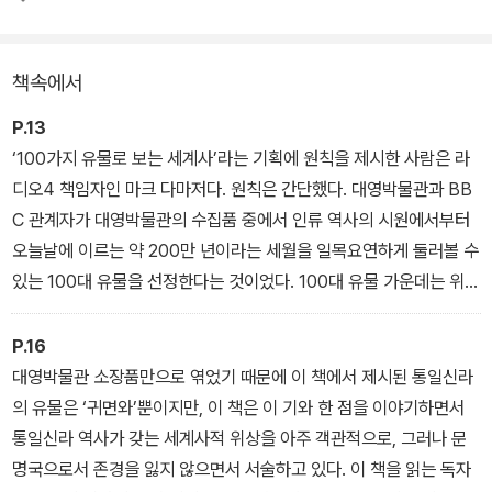
드' 상을 수상했다.
책속에서
이제 이 화제의 프로젝트를 대영박물관과 BBC, 펭귄 출판사가 손잡
고 책으로 펴냈다. 대영박물관의 전문 큐레이터뿐 아니라 전 세계의
P.13
학자, 예술가, 정치가, 작가 등이 해당 국가의 유물과 관습에 대해 말
‘100가지 유물로 보는 세계사’라는 기획에 원칙을 제시한 사람은 라
하는 이 책은 선사시대의 돌도끼 유적으로부터 현대의 휴대용 발전기
디오4 책임자인 마크 다마저다. 원칙은 간단했다. 대영박물관과 BB
에 이르기까지 인류가 물건을 통해 환경을 어떻게 극복했으며, 또한
C 관계자가 대영박물관의 수집품 중에서 인류 역사의 시원에서부터
세계를 어떻게 바꾸어놓았는지를 탐구한 고고학, 인류학 연구의 금자
오늘날에 이르는 약 200만 년이라는 세월을 일목요연하게 둘러볼 수
탑이다.
있는 100대 유물을 선정한다는 것이었다. 100대 유물 가운데는 위대
한 예술 작품은 물론 일상에서 사용하던 평범한 물건들도 포함됐다.
P.16
대영박물관 소장품만으로 엮었기 때문에 이 책에서 제시된 통일신라
의 유물은 ‘귀면와’뿐이지만, 이 책은 이 기와 한 점을 이야기하면서
통일신라 역사가 갖는 세계사적 위상을 아주 객관적으로, 그러나 문
명국으로서 존경을 잃지 않으면서 서술하고 있다. 이 책을 읽는 독자