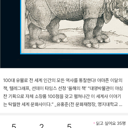
100대 유물로 전 세계 인간의 모든 역사를 통찰한다! 아마존 이달의
책, 텔레그래프, 선데이 타임스 선정 ‘올해의 책’ “대영박물관이 야심
찬 기획으로 자체 소장품 100점을 갖고 펼쳐나간 이 세계사 이야기
는 탁월한 세계 문화사이다.” _유홍준(전 문화재청장, 명지대학교 미
술사학과 석좌교수) 대영박물관 100명 큐레이터가 4년간 심혈을 기
울인 초대형 역사 프로젝트! 전 세계 1천2백5십만 애청자 다운로드!
읽고 싶어요 35명
5
2
5