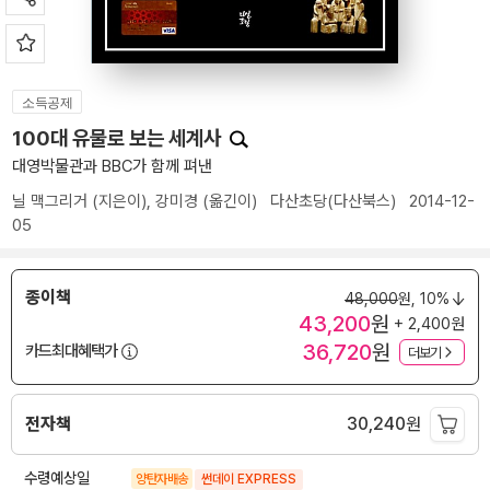
소득공제
100대 유물로 보는 세계사
대영박물관과 BBC가 함께 펴낸
닐 맥그리거
(지은이),
강미경
(옮긴이)
다산초당(다산북스)
2014-12-
05
종이책
48,000
원,
10%
43,200
원
+ 2,400원
36,720
원
카드최대혜택가
더보기
전자책
30,240
원
수령예상일
양탄자배송
썬데이 EXPRESS