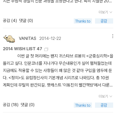
장과 하와이 원주민의 투쟁을 담은 깃털 투구의 의미는 하와이 주민
지는 무법적 경찰의 신문 과정을 조명한다고 한다. 특히 치열한 201
스강', '나일강'의 '4대 문명 발상지'로 기억된다. 이 중 대부분의 '최
하는 정도에 지나지 않는 경우가 많았다. 대중문화는 그 시대의 흐름
들이 아닌 이상 설명할 수 없으며, 대영박물관이 소장한 베냉 장식판
4년을 보낸 우리에겐 어떤 의미로 다가올지.<100대 유물로 보는 세
초' 문명은 '티그리스-유프라테스강'의 삼각주인 이른바 '메소포타미
을 반영하는 것이고 그것이 모여서 역사를 만드는 것이다. 그런 점에
더보기
이 나이지리아 사람들에게 어떤 의미인지를 그 나라 시인 월레 소잉
계사>대영박물관이 소장한 유물 중 100가지를 선정해 이야기한 라
아' 문명에서 비롯된다. 이라크 지역 일대인 이 '중간 지대'는 동서남
서 현재를 호흡하고 있는 우리의 근현대 가요사를 정리하고 이해하는
공감 (
4
)
댓글 (0)
카 이상으로 잘 설명할 수 있는 사람은 없다. 이렇듯 수직적이면서도
디오 프로그램에서 출발한 책. 어쨌든 세계사란 사건 사고는 물론이
방의 각 문명이 교차하는 지대였을 것이다. 그로 인해 점토 서판에 기
것은 앞으로 우리의 가요 문화 발전을 위해서, 그리고 점점 지평을 넓
수평적인 관점을 통해 저자는 유물로 규명되는 세계의 역사를 말한
거니와 우리와 똑같이 생긴 과거의 사람들이 사용했던 물건으로도 되
록된 문자와 회계장부, 5천년 전 '최초'의 언어와 문자인 '수메르
혀 가고 있는 한류(K-Pop)를 위해서도 필요하지 않을까 한다. 일본
다. 그리하여 대영박물관은 단순한 물건의 집합소가 아니라, 전 지구
돌아볼 수 있는 것.<멜랑콜리아>멜랑콜리가 진정 서양문화의 특이성
어'와 '최초'의 세습체제 '우루크' 왕조, 4천5백년 전 '아카드어'와 '최
VANITAS
2014-12-22
메뉴
표상의 지정학 - 해양 원폭 냉전 대중문화 엔도 후히토, 요시하라 유
적 차원에서 각 나라의 역사와 정체성에 관한 논쟁이 오가는 격전장
인지 어떤지를 보자. 그리고 멜랑콜리의 한국적 변용이라... 그 아름다
초'의 도시국가 '아카드', 4천년 전 히브리족의 조상인 '최초'의 족
카리, 와키타 히로마사, 사이토 하지메, 히비노 게이, 오치 히로미, 나
2014 WISH LIST 47
이 된다. 그런 의미에서, 인류가 제작한 유물들과 그 역사에 대해 현역
운 우울함을 읽고 싶다.<구데리안>다른 말이 필요할까. 세계대전은
장 '아브람', 3천5백년 전 바빌론의 함무라비 법전과 아시리아와 바빌
카노 마사아키, 겐나카 유키 (지은이), 이경희 (옮긴이) | 한양대학교
이번 글 첫 머리에는 왠지 귀스타브 르봉의 <군중심리학>을
대영박물관장만큼 제대로 논할 수 있는 저자가 또 있을까. 이제, 전 세
언제 어느 때고 매력적인 동시에 더럽고 추잡한 이야기다. 이제 구데
론을 유린한 히타이트의 철기 문명, 배타적 유일신교의 최고봉인 '유
출판부 | 2014년 12월그 어느때보다 우리나라와 일본의 관계는 악화
올리고 싶다. 인문코너를 지나가다 무슨내용인가 싶어 펼쳐들었는데
계의 화제를 불러일으킨 이 한 권의 책으로 세계사와 인류사에 대한
리안의 회고록을 통해 그때로 돌아가보자.
대교'의 구약과 '최초'의 제국인 페르시아 문명 등 인류 문명의 프로
일로를 걷고 있다. 일본에서 아베 정권이 들어서 극우화 경향을 띠면
지금에도 적용할 수 있는 사항들이 꽤 많은 것 같아 구입을 염두에 둔
배움은 다시 시작된다.
토 타입이 바로 '중간 지대'인 메소포타미아 문명에 있다. 아마도 '우
서 더더욱 안 좋아지고 있다. 우리나라와 일본의 역사는 뗄래야 뗄 수
다. <정의>도 유럽정신사의 기본개념 시리즈로 나와있다. 총 10권
루크'의 후예인 '이라크'가 지역의 맹주를 자처하며 끊임없이 전쟁
없는 관계다. 앞으로도 마찬가지다. 현재 일본의 상황을 이해하고 어
계획인데 무탈히 완간되길. 팟캐스트 '이동진의 빨간책방'에서 다룬
을 벌인 배경도 그러한 '자부심'에 기초하지 않았을까 추측해 본다. 외
떻게 우리가 대처해야 할 지에 대해서는 선뜻 대답하기 힘들다. 대부
내용을 책으로 엮어냈다. <우리가 사랑한 소설들>이란 제목으로 이
세에 의해 유린당하지 않았다면 아마도 '이라크박물관'은 '대영박물
더보기
분 감정적으로 다가가기가 쉽다. 이제는 한일 관계를 단순히 감정적
동진과 소설가 김중혁이 함께썼다. 강준만의 책 <인문학은
관' 못지 않은 위엄을 갖추었지 않았을까.1860년대 대영박물관 인
공감 (
18
)
댓글 (0)
으로만 다가가서 해결할 수는 없다. 현 시점에서 우리는 일본을 제대
언어에서 태어났다>가 나왔다. 역시나 인용을 바른 책이긴 하지만 내
근 인쇄소의 도제로 일하던 조지 스미스(Georgy Smith : 1840~1
로 알고 이해할 필요가 있다. 한국인들의 눈이 아닌 일본인들의 눈에
용들만은 딱딱 꽂힌다. 함께 펼쳐볼 책으로는 <조선시대의 외국어 교