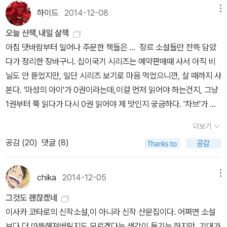
876)라는 청년은 점심시간만 되면 박물관에 와서 오래된 점토 서판
서 자신들을 읽는 이야기는 상당한 설득력이 있을 것 같다. 조선의
육>을 골라봤다. 조선시대의 외국어 교육과 역관 교육을 실태에 관해
하이드
2014-12-08
메뉴
을 들여다 보았단다. 이를 지켜본 비문 발굴자이자 설형문자 해독자
역사를 지켜온 왕실 여성 ㅣ 왕실문화 기획총서 6 신명호, 정은임, 지
썼다. <욕망하는 집>은 욕망에 주목해 인간과 집의 심리관계를 살펴
인 헨리 롤린슨 경이 스미스에게 본인의 연구방으로 들어올 수 있
오늘 산책,내일 살책
두환, 임민혁, 한희숙, 이민주, 김정희, 임혜련, 이미선, 김지영 (지은
본 책이다. 우리나라에서는 집 자체가 욕망인 시대이므로..
는 특혜를 주었고 결국 조지 스미스는 서른 두살에 인류 문명에 한 획
아침 댓바람부터 일어나 주문한 책들은 ... 장르 소설들만 잔뜩 담았
이), 국립고궁박물관 (엮은이) | 글항아리 | 2014년 12월다른 나라는
심리학 용어 50선을 골라엮은 <프로이트의 말실수>는 이야
을 긋는 서판 하나를 '최초'로 읽어 내려간다. 이 서판이 바로 기원
다가 정리한 장바구니. 십이국기 시리즈는 예약판매때 사서 아직 비
어떤지 잘 알 수 없지만 우리나라에서의 사극 열풍은 상당하다. 안방
기 형식으로 심리용어를 잘 풀어낸 책. <내 무의식의 방>과 <프로이
전 7~8세기에 쓰인 '홍수 서판'이었다. 구약 '창세기'에나 존재하
닐도 안 뜯었지만, 일단 시리즈 보기로 마음 먹었으니깐, 살 때까지 사
드라마 뿐만 아니라 극장에서도 사국의 열풍, 특히 조선시대를 다룬
트의 꿈의 해석, 무의식에 비친 나를 찾아서>는 모두 김서영의 책이
던 신의 징벌로서 대홍수와 노아의 방주 이야기가 전설이 아닌 역사
본다. '마성의 아이'가 0권이라는데,이걸 먼저 읽어야 하는건지, 그냥
사극의 인기는 대단하다. 사극도 단순히 지나온 과거 역사라고만 볼
다. 모두 프로로이트와 꿈에 관한 책이다. 전자의 경우는 융의 이론도
적 사실로서 기록된 증거였고, 이 기록의 '문자'로 인해 가능해진 인
1권부터 쭉 읽다가 다시 0권 읽어야 제 맛인지 궁금하다. '차브'가 어
수 없는 것은 그 안에는 많은 인간 군상들의 삶과 이야기가 담겨 있기
덧댓다. <심리학의 즐거움>과 <심리학의 더 즐거움>은 이번 도
류 서사의 향연과 '세계 문학'의 발견이었다. 19세기 당시는 찰스 다
떤 책인지 아직 제대로 보지는 않았.. 이 아니라, 신간마실때 한 번 본
때문이다. 하지만 우리가 접하는 조선의 역사는 대부분 그 시대를 주
서정가제로 인해 다시나온 책같다. 예전에 분권된 책을 사서 읽고 되
더보기
윈으로 대표되는 '생물학'으로서 근대 과학의 발전이 정점을 향하
것 같지만, 생각이 전혀 나지 않지만, 누가, 또 누가 좋다고 한 책이라
름잡았던 역사적 인물들, 주로 남성들을 위주로 한 이야기가 주를 이
판적이 있는데 아직도 나오다니 꾸준히 읽히는 모양이다. <영국 노동
공감 (
20
)
댓글 (8)
던 시절이었다. 17세기 바로크 시대의 '물리학'과 18세기의 '화
는건 기억나니 주문해 보기로. 에런 베커의 '머나면 여행'은 제목도,초
루고 있다. 서민들의 삶과 애환이나 여성들의 이야기를 읽을 수 있는
계급의 상황>과 <키르케고르 읽기>, <칼 포퍼의 열린사회와 그 적들
학'에 이은 이 과학의 진격은 기존 종교와 신화에만 의지하던 인류 문
록초록한 그림들도 ( 언젠가부터 초록색, 파란색이 메인컬러인 그림
기회는 잘 없다. 이 책은 조선시대의 여성 중 왕실여성에 국한해서 서
읽기>는 고전읽기로 한번 골라봤고 <우리 한시 삼백수>는 동양고전
명을 한 단계 질적으로 변화시키고 있었다. 일종의 '문헌고고학' 분야
책들 보면 외면할 수가 없다.) 저 조그맣고 혼자인 소녀도 다 마음에
술하고 있다. 색다른 재미를 줄 것 같다. 100대 유물로 보는 세계사
chika
2014-12-05
메뉴
쪽에서 골라 본 책이다. 요즘 누가 한시 읽긴 하나 모르겠지만.
의 과학자로서 스미스는 점토 서판의 해독을 통해 수천년 전 '대홍
밟혀서 오랜만에 (라고 쓰고 보니, 그렇게 오랜만인 것 같지는 않지
- 대영박물관과 BBC가 함께 펴낸 닐 맥그리거 (지은이), 강미경 (옮
<바깥에서>는 모리스 블랑쇼의 입문서나 비평서 정도로 보
그것도 괜찮겠네
수'의 자연적 재앙을 증명했고 이후 인류 '최초'의 대서사시인 '길가메
만) 그림책 구매 와 -예쁘다. 그림책을 주문한 날 알라딘 책박스가 도
긴이) | 다산초당(다산북스) | 2014년 12월세계는 따로 떨어져 있는
면 될텐데 이번에 나온 책인 줄 알았더니 나와있던 책의 개정판이란
이사카 코타로의 신작소설,이 아니라 신작 산문집이다. 어쩌면 소설
시(길가메쉬:Gilgamesh)' 이야기를 잇는 중요한 역할을 하는데, 그
착하면, 공동테이블로 그림책과 부록을 들고 가고 ^^; 작업실 식구들
것 같지만 종국에는 서로 영향을 주고 영향을 받는 관계다. 전체적으
다. <노자 생명의 철학>과 <에머슨 조화와 균형의 삶>은 은행나무
보다 더 따뜻해져버릴지도 모르겠다는 생각이 들기는 하지만. 기대가