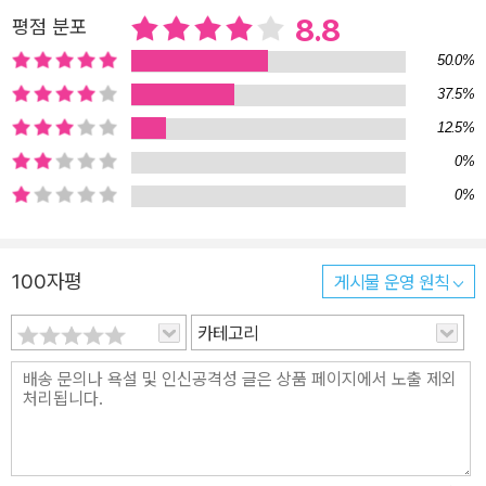
이르기까지 인류가 물건을 통해 환경을 어떻게 극복했으며, 또한 세
8.8
평점 분포
계를 어떻게 바꾸어놓았는지를 탐구한 고고학, 인류학 연구의 금자탑
이다. 대영박물관과 BBC와 함께 떠나는 인류 문명으로의 아주 특별
50.0%
한 여행! 이 책이 소개하는 가장 첫 번째 유물은, 우리가 흔히 고고학
37.5%
유물을 떠올릴 때 가장 먼저 생각하게 되는 이집트의 미라, 그중에서
12.5%
도 테베에서 출토된 사제 호르네지테프의 미라다. 1835년 발굴되어
0%
이집트 사회와 신앙, 교역, 기술 수준, 세계관을 생생하게 알려주었던
0%
이 유물은 시간이 흐를수록 더 많은 지식과 정보를 우리에게 전해준
다. 과학기술이 놀랍도록 발전한 지금, 우리는 처음 발굴 당시보다 더
많은 사실을 더욱 안전하게 알아낼 수 있는데, 살아 있는 인체에 사용
100자평
게시물 운영 원칙
하는 CT 촬영술을 통해 미라의 내부를 손상하지 않으면서도 그 부장
카테고리
품들이 놓인 위치와 의미를 단번에 파악할 수 있는 것이다. 이처럼 유
물은 몇천 몇만 년이 지난 지금도 새로운 정보를 쏟아내면서 우리에
게 시간을 넘어 놀라운 메시지를 전한다. 2만 년 전 아프리카의 한 계
곡에서 시작된 인류의 역사. 그 첫 역사를 우리에게 전하는 유물은 탄
자니아 올두바이 협곡에서 발견된 돌 찍개이다. 올두바이 찍개는 인