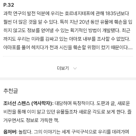
P.32
과학 연구의 발전 덕분에 우리는 호르네지테프에 관해 1835년보다
훨씬 더 많은 것을 알 수 있다. 특히 지난 20년 동안 유물에 훼손을 입
히지 않고도 정보를 얻어낼 수 있는 획기적인 방법이 개발됐다. 최근
까지도 우리는 미라를 감싸고 있는 아마포 내부를 조사할 수 없었다.
아마포를 풀어 헤치다가 천과 시신을 훼손할 위험이 컸기 때문이다.
하지만 이제는 살아 있는 사람에게 사용하는 CT 촬영 기술 덕분에 아
마포 안쪽에 천으로 싸인 물건과 그 아래 있는 시신까지 관찰할 수 있
더보기
게 됐다.
추천글
조너선 스펜스 (역사학자):
대담하며 독창적이다. 도판과 글, 새로운
비전을 통해 이미 알고 있던 유물들조차 새로운 각도로 보게 한다. 즐
거우면서도 정보로 가득한 책.
옵저버:
놀랍다. 그의 이야기는 세계 구석구석으로 우리를 데려가며