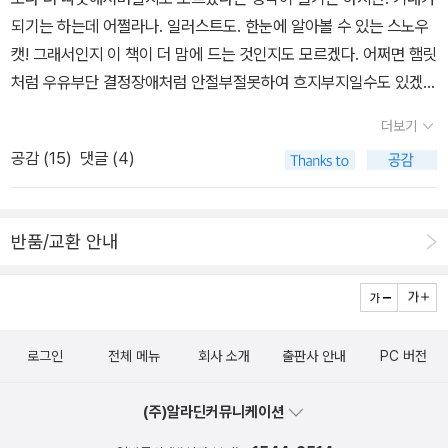
가 1872년에 처음 읽어내린 '홍수 서판'은 [길가메시 서사시(The E
이 모인다. 그림하는 친구 ( 그림책 실제 그리는 친구도 있고, ,그 친구
로 놓고 세계사를 들여다보면 당대의 각국이 처한 상황을 읽을 수 있
인문학 코멘터리 시리즈로 나왔다. 동서양의 철학을 간단하게 떠먹여
되기는 하는데 어쩔라나. 일러스트도. 한눈에 알아볼 수 있는 스노우
pic of Gilgamesh)]의 열한번 째 장이었던 것이다. "길가메쉬(길가
책도 검색해서 넣을 수 있지만, 다음 좋은 기회에), 애니메이션 하는
고 하나의 큰 그림이 그려진다. 단순히 미시적으로 접근해서 역사를
주는 책. 중국 미학에 관한 책도 두어권 나옸다. 리쩌허우의
캣! 그래서인지 이 책이 더 맘에 드는 것인지도 모르겠다. 어쩌면 햄릿
메시)가 '멀리 있는 자' 우트나피쉬팀에게 말했다.'우트나피쉬팀이
친구, 그림 그리는 친구 등이 와서 유심히 봐준다. 프로의 눈으로 보는
보는 재미와는 또 다른 재미를 준다. 역사를 읽는 방법은 여러가지가.
<미의 역정>과 국내학자가 쓴 <중국 미학의 근대>가 그것이다. 중국
처럼 우유부단 결정장애처럼 안절부절못하여 흐지부지일수도 있겠지
여. 제가 당신을 바라보고 있습니다만 당신 모습은 특별하지 않습니
예쁜 그림책은 어떤 느낌일지 궁금하지만, 그들에게 내가 이 나이에
인물이나 사건 중심으로 역사를 읽는 것도 좋지만 특별한 유물을 통
미학의 어제와 오늘 언저리까지를 쭈욱 관통할 수 있을 두 권으로 생
만. 일단 나는 좋다. 그래, 그것도. 괜찮겠네. 요즘 집에 쌓
다. 당신은 저와 같습니다!... 말해주십시오. 어떻게 당신이 신들의 회
그림책들을 사는 것이 너무나 자연스러운 일이라는 것이 늘 신기한
해 역사를 읽는 것도 기존의 역사를 읽는 방식과는 전혀 다른 방법이
더보기
각된다. <자유란 무엇인가>는 박홍규가 쓴 책이다. 정의는 무엇인지
여있는 천쪼가리들과 뜨개실을 볼때마다 뭔가 만들어보고 싶어 손이
합에 나설 수 있었는지를! 그리고 어떻게 영생을 얻게 되었는지를!''길
기분이다. 꽃언니는 책을 어떻게 그렇게 많이 사. 라고는 물어도, 애들
어서 흥미를 주지 않을까 한다. 현재를 이해하는 것도 좋지만 지나온
공감 (
15
)
댓글 (4)
대강 알았으니 이제 자유차례인가? 철학 에세이라고 해야될
근질거리고 있다. 나의 최대 난적은 잘 정리가 되지 않는다는 것과 손
가메쉬, 내가 너에게 숨겨진 사실을 말해주리라. 신들의 비밀을 네
책을 왜 사. 라고 묻는 일은 절대 없다는 거. 이런 경험이 오프에서는
과거를 읽는 것도 현재와 미래를 대비한다는 점에서 의미있는 일이
지 어떨지 모르겠다. <살아야 할 이유 자존의 철학>, <나이든다는 것
으로 하는 것은 뭐든 해보고 싶어하는데 정교하게 집중적으로 해내기
게 말해주리라! 너도 분명히 알고 있는 슈루파크라는 도시가 유프라
처음이라 (알라딘에서야 무슨 책이든 책 사는건 늘 당연한 일이지만)
되지 않을까 한다.
늙어간다는 것>, <무엇이 탁월한 삶인가>는 모두 인생과 삶을 척도
힘들어한다는 것. 그러니까 십자수와 같은 자수를 하는 것도 매듭을
테스 강둑에 있었지. 정말로 오래된 도시였고, 그곳에 신들이 살고 있
기분좋은 신기함. 마지막으로 ..흑. 5만원 채워서 보라색 데일리 다이
반품/교환 안내
로 썼다는 점에서 공통점이 있는 책들이다. 자존감을 지키며 늙음을
하는 것도 뜨개질도 바느질도. 머릿속으로는 수많은 생각과 하고 싶
었다네. 위대한 신들이 사람에게 홍수로 벌을 주기로 마음을 굳혔는
어리도 받는데, 네권밖에 못 샀어. ㅡㅜ '우리는 매일 슬픔 한 조각을
부정하지 말고 탁월한 삶을 살고자 하는 이들의 교양서가 되지 않을
은 욕심이 큰데 그걸 진중하게 앉아서 하지 못한다는 것이다. 오랫동
데... 지혜의 왕자 에아가... 그들이 나눈 대화를 갈대 담에 대고 반복
삼킨다' 는 책. 제목을 검색할 때, 대충 검색될 것 같은 앞 부분까지만
까? <결혼 생각>은 '결혼정보회사 듀오가 온라인 회원(80만
안 앉아서 질리지 않게 하는 것은 아마도 티비보기와 잠자기. 물론 재
해서 말했지... 오, 슈루파크의 사람이여... 집을 부수고 배를 만들어
쓰는데, 그게 '우리는 매일 슬픔..' 이어서, 왠지 슬프지만, 삼키는 걸
명)과 일반 미혼남녀를 대상으로 실시한 방대한 설문 데이터를 근거
미있는 책 읽기도 포함되겠지만.베이킹이라거나 요리를 해 보는 것은
라! 재산을 포기하고 생명을 찾아라! 소유물을 내버리고 생명을 유지
로. .. 꿀떡. 2010 데상브르 상 수상작. 삶에 점철된 고통과 부조리를
로 집필한 책'이라고 한다. 속물적이면서도 사회의 현실을 나타내는
로그인
전체 메뉴
회사 소개
출판사 안내
PC 버전
재료와 도구를 감당할 엄두가 나지 않는데다가 요리는 또 못먹는 것
하라! 살아 있는 모든 생명은 배에 태우고..."- [최초의 신화, 길가메
냉철하게 직시하고자 했던, 이른바 모럴리스트로 불릴 만한 사상가 1
재미있는 책이 될 듯. <생물철학>은 현대 생물학의 주제들을 철학적
이 많아서.... 하아. 무엇을 해보려고 할 때, 일단 무조건 초기 투자는
쉬 서사시], '21. 우트나피쉬팀의 홍수 이야기', 김산해.구약 <창세기>
0인의 문장들로 빚어낸 ‘생의 슬픔’에 관한 철학 에세이다. 그 사상가
으로 접근한 나름 희귀한 책. <일상을 철학하다>와 <쇼펜하우어 철
(주)알라딘커뮤니케이션
엄청 많은 것이 요구되는데 나는 그냥 어떻게 할까 깨작거리고만 있
에 신은 노아에게 전나무로 배를 만들어 암수 생명체 한 쌍씩 싣고 숨
들은 프리드리히 니체, 페르난두 페소아, 마르셀 프루스트, 아르투어
학이야기>는 철학중에서도 가볍게 읽을만한 것을 고른 것이다. <풍
으니 쉽지가 않은 것인지도. 하지만 일상에 묻혀있는 상태에서 책 읽