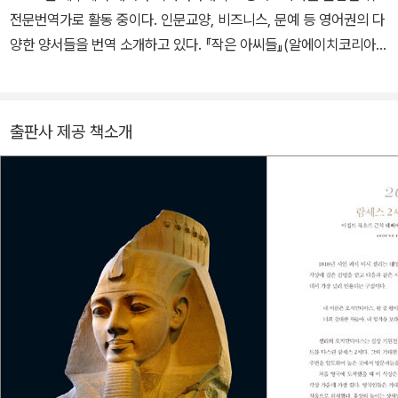
문화 예술 분야에 공헌한 점을 인정받아 영국 여왕 엘리자베스 2세에
전문번역가로 활동 중이다. 인문교양, 비즈니스, 문예 등 영어권의 다
게 영국 최고의 문화훈장인 메리트 훈장Orderof Merit을 받았다. 영
양한 양서들을 번역 소개하고 있다. 『작은 아씨들』(알에이치코리아,
국박물관장에서 은퇴한 닐 맥그리거는 현재 독일 베를린에서 복원 공
2020), 『작가 수업』(공존, 2018), 『인간 관계의 법칙』(웅진지식하
사가 진행 중인 베를린 궁전에 새로 들어설 훔볼트 포럼the Humbol
우스, 2020), 『AI 시대, 인간과 일』(김영사, 2017) 등을 옮겼다.
dt-Forum의 개관을 준비하고 있다. 주요 저서로는 12개국 이상에서
출판사 제공 책소개
번역 출간한 《100대 유물로 보는 세계사A History of the World i
n 100 Objects》와 《시끌벅적한 셰익스피어의 시대Shakespear
e's Restless World》 등이 있다.