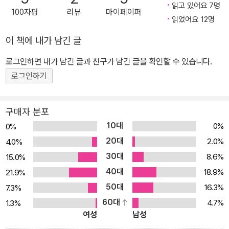
대담하며 독창적이다. 도판과 글, 새로운 비전을 통해 이미 알고 있던
읽고 있어요 7명
100자평
리뷰
마이페이퍼
유물들조차 새로운 각도로 보게 한다. _조너선 스펜스(역사학자, 예
읽었어요 12명
일 대학교 역사학과 석좌교수) 2006년, 영국을 대표하는 박물관인
이 책에 내가 남긴 글
대영박물관 관장 닐 맥그리거는 국영방송 BBC 라디오4와 함께 전대
미문의 프로젝트에 착수한다. 대영박물관이 소장한 수많은 유서 깊은
로그인하면 내가 남긴 글과 친구가 남긴 글을 확인할 수 있습니다.
유물 중 100가지를 선정하여, 이를 통해 2백만 년 인류의 역사를 이
로그인하기
야기하는 100부작의 라디오 프로그램이었다. 이를 위해 대영박물관
의 전문 큐레이터들 100명이 꼬박 4년간 이 프로젝트에 매달렸고, 2
구매자 분포
010년 1월 18일부터 매주 5일씩 20주간 전 세계에 방송된 이 프로
10대
0%
0%
그램은 무려 1천2백5십만 애청자가 다운로드하여 들을 만큼 커다란
20대
2.0%
4.0%
반향을 불러일으켰다. 또한 대영박물관은 이 프로젝트 덕분에 가장
30대
8.6%
15.0%
혁신적인 박물관 프로젝트에 수여하는 ‘아트 펀드’ 상을 수상했다. 이
40대
제 이 화제의 프로젝트를 대영박물관과 BBC, 펭귄 출판사가 손잡고
18.9%
21.9%
책으로 펴냈다. 대영박물관의 전문 큐레이터뿐 아니라 전 세계의 학
50대
16.3%
7.3%
자, 예술가, 정치가, 작가 등이 해당 국가의 유물과 관습에 대해 말하
60대
4.7%
1.3%
여성
남성
는 이 책은 선사시대의 돌도끼 유적으로부터 현대의 휴대용 발전기에