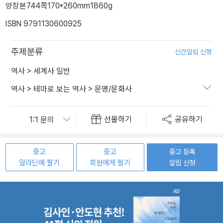
양장본
744쪽
170*260mm
1860g
ISBN 9791130600925
주제분류
신간알림 신청
역사
>
세계사 일반
역사
>
테마로 보는 역사
>
문명/문화사
선물하기
공유하기
중고
중고
중고 등록
알라딘에 팔기
회원에게 팔기
알림 신청