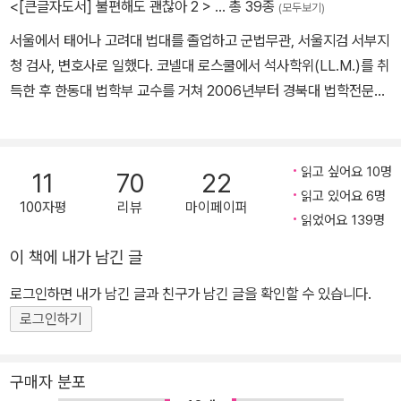
<[큰글자도서] 불편해도 괜찮아 2 >
… 총 39종
(모두보기)
서울에서 태어나 고려대 법대를 졸업하고 군법무관, 서울지검 서부지
청 검사, 변호사로 일했다. 코넬대 로스쿨에서 석사학위(LL.M.)를 취
득한 후 한동대 법학부 교수를 거쳐 2006년부터 경북대 법학전문대
학원에서 형법, 형사소송법, 형사정책을 가르치고 있다. 한국출판문
화상을 받은 『헌법의 풍경』을 비롯해 『평화의 얼굴』 『불멸의 신성가
족』 『교회 속의 세상, 세상 속의 교회』 『불편해도 괜찮아』 『욕망해도
읽고 싶어요 10명
11
70
22
괜찮아』 『공부 논쟁』(공저) 『법률가들』 등 몇권의 책을 썼다.
읽고 있어요 6명
100자평
리뷰
마이페이퍼
읽었어요 139명
이 책에 내가 남긴 글
로그인하면 내가 남긴 글과 친구가 남긴 글을 확인할 수 있습니다.
로그인하기
구매자 분포