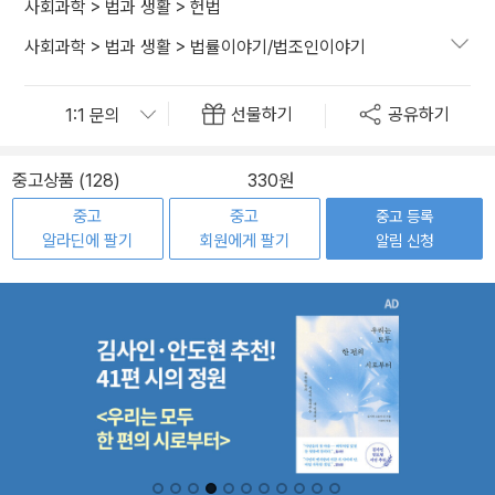
사회과학
>
법과 생활
>
헌법
사회과학
>
법과 생활
>
법률이야기/법조인이야기
선물하기
공유하기
중고상품 (128)
330원
중고
중고
중고 등록
알라딘에 팔기
회원에게 팔기
알림 신청