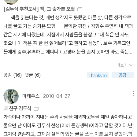
우르는 이야기들을 할 수 있는 사람들도 있어야 하는데, 우리는 너무
'사소하다' 생각했던 부분에서조차 나의 무지와 덜떨어짐을 깨우치게
터는 생활 깊숙이 스며들고 있었다. twtkr, TweetDeck 등 다양
[김두식 추천도서] 책, 그 숨가쁜 모험
외국에만 의존하는 경향이 있어서 머리만 컸지 실체는 흐물거린다는
되는 것이 그닥 기분좋은 일만은 아니다ㅠ(고마움과는 별개로). 사소
한 클라이언트 어플들을 통해 PC와 휴대폰을 넘나들며 '트윗질'에 맛
책을 읽는다는 것, 매번 생각지도 못했던 다른 삶, 다른 생각으로
생각이 많이 들어서이다. 김두식의 책들은 그런 점에서 의의가 크다.
하다 라는 건, 평소 적어도 어떤 부분에 있어서는 웬만큼(이란 말도
을 들인 몇 주간... 정신차려 보니, 가끔씩 트위터에 접속하는 정도가
나를 끌고 가는 숨가쁜 모험 문익환 평전 / 김형수 우연히 내 책과
상당히 안정된 글빨과 올바른 사고의 방향이 그의 책을 가치있게 만
웃기긴 하다) 나름의 의식을 갖고 있어서 최소한 부끄럽게 살고있진
아니라 가끔씩 트위터를 빠져나와 생활을 하고 있더라는 요상한 시츄
같은 시기에 나왔는데, 서점에서 사람들을 붙잡고 “내 책은 안 사도
들기 때문이다. 이 책은 아마도 사회에서 소외당하는 사람들 이야기
않다고 당연히 여겨온 거라는 뜻인데, 그게 실제적으론 내 삶에 전혀
에이션. OTL
좋으니 이 책은 꼭 한 번 읽어보라”고 권하고 싶었다. 보수 기독교인
를 모은 것 같은데 상당히 관심가는 책이 아닐 수 없다.미야베 미유키
녹아있지 않았으며 내가 헛껍데기만 쓰고 살아왔다는 걸, 이 책의 어
들에게 강추.유혹하는 에디터 / 고경태 눈을 끌지 못하면 바로 죽는 2
의 '우리 이웃의 범죄' 미야베 미유키는 내가 제일 좋아하는 작가 중
떤 부분들은 아주 처절한 수치심을 던져주며 자각하게 만들었다. 그
1세기 글쓰기의 세계. 그 정글에서 생존하는 법. 일단 재미있다.길은
한 명이고 따라서 그녀의 책은 다 산다. 사실 읽다 보면 초기 작품 중
래 난 아직 멀었고 언제나 부족한 것 투성이라는 것도 잘 알고 있지
더보기
복잡하지 않다 / 이갑용노동법에서 가르쳐주지 않는 진짜 노동법의
에는 범작에 그친 것들도 여럿 있지만, 한 작가의 성장해가는 궤적을
만, 이렇게까지 멍청했었나 하는 자괴감에 고통스러운 순간이 종종
공감 (
16
)
댓글 (6)
세계. 왜 노동운동은 늘 과격할 수밖에 없는지, 고개를 끄덕이게 하는
살펴본다는 것도 상당한 쾌감이 있다. 이 책은 미야베 미유키의 데뷔
들이닥쳤다. 좀. 생각 좀 깊이 하고 살자... 그리고 잠시 다른 책을 읽
책. 히틀러 1, 2 / 이언 커쇼 히틀러의 모든 것을 이야기해 주는 종합
SNS(소셜 네트워크 서비스)니 뭐니 하면서 '트위터'가 뭔가 특별한
작을 선보인 것이다. 단편집인데, 아마도 처녀작이니 이후에 보여준
었다가 이 책을 봤다. 법조계에 종사하는(했던) 다양한 사람들을 만
선물세트. 험악한 시대에 읽으면 독재자의 진로를 예측할 수 있다. 성
것(?)처럼 매스컴에서 떠들어대지만, 막상 이것을 사용하고 있는 사
그녀의 그 절렬한 문체는 시작 단계만 보일 뿐이겠지. 그래도 '시작'이
마태우스
2010-04-27
메뉴
나 수시간동안 인터뷰를 한 결과물을 정리해낸 책이다. 요즘 읽고 있
경왜곡의 역사 / 바트.D.에르만 제대로 된 신학교를 1년만 다니면 모
람들에겐 휴대폰이나 인터넷, 블로그 처럼 이미 일상화된 커뮤니케이
어떠했는 지 알고 싶다는 생각에 샀다. 가끔 난 좋아하는 작가의 데뷔
는 구간들 중에선 비교적 최근 책인데 그래도 '불멸'이란 단어답게 여
내 친구 김두식
두 아는, 그러나 교회에서는 아무도 가르쳐주지 않는, 성경 형성의 역
션 수단의 하나일 뿐... 무슨 거창한 의미를 붙이기 보다는 일단 '재밌
할 때 작품들을 찾아서 읽곤 한다. 처음에 어떤 마음으로 시작했는지
전히 현실감은 생생하게 살아있다. 책 내용도 좋지만 일단 저자 개인
가족이나 가까이 지내는 주위 사람을 제외하고누굴 제일 좋아하냐고
사를 쉽게 설명.장기려 그사람 / 지강유철나의 10대를 가슴 뜨겁게
으니까' 한다는 것이 더 솔직한 표현 아닐까? 유명하고 영향력 있는
그리고 그것이 이후의 작품들에서 어떻게 발전하고 발현되는 지를 확
적으로 이렇게 심층인터뷰를 통해 사회현상을 진단하는 미시적인 연
물으면 난 아마도 김두식 선생(이하 존칭생략)이라고 답할 것이다.난
했던 사람, 그래서 자칫 나를 의사로 만들 뻔 했던 사람, 장기려의 생
사람들이 모두 트위터를 쓰고 있는 것도 아니고, 말빨 좋고 글빨 있다
인하는 작업은 즐거운 일 중의 하나이다.(너무 많아서 요것들만 넣겠
구방법에 흥미가 많았다고 집필동기를 상세하게 말해주는 부분이
그처럼 겸손하고, 그처럼 설득력 있는 글을 쓰는 이를 보지 못했다.학