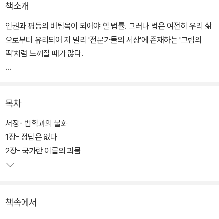
책소개
인권과 평등의 버팀목이 되어야 할 법률. 그러나 법은 여전히 우리 삶
으로부터 유리되어 저 멀리 '전문가들의 세상'에 존재하는 '그림의
떡'처럼 느껴질 때가 많다.
"리갈 마인드" , "모르면 조용히 하라" , "이제는 전문가들에게 맡겨두
고 법적 판단을 기다리자" 같은 말들은 그 자체로 법률가와 일반일을
목차
나누는 벽이 되고, 그 담장 안에서 소수의 법률가 집단이 그들만의 언
어로 법률을 독점하면 할수록 우리의 삶은 헌법의 이념과 괴리된다.
서장- 법학과의 불화
1장- 정답은 없다
이 책은 그 벽을 허물어보려는 야심찬 시도이다. 법대를 졸업하고 사
2장- 국가란 이름의 괴물
법시험에 합격해 검사로 재직한 바 있는 현직 법대 교수가 쓴 '자신과
법학의 불화', '시대와 법조계의 불화'에 대한 자기고백에 가깝다. 법대
와 법조계에 몸 담고 있으면서 느낀 왜곡된 법조 문화에 대해 이야기
책속에서
하며 아울러 헌법상 기본권에 대한 자세한 설명도 담았다.