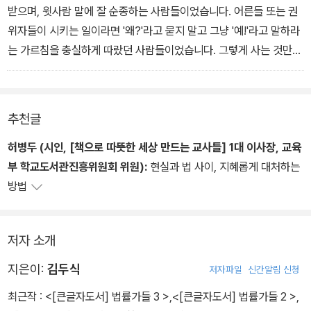
받으며, 윗사람 말에 잘 순종하는 사람들이었습니다. 어른들 또는 권
위자들이 시키는 일이라면 '왜?'라고 묻지 말고 그냥 '예!'라고 말하라
는 가르침을 충실하게 따랐던 사람들이었습니다. 그렇게 사는 것만이
이 사회에서 왕따당하지 않고 '원만하게' 살아가는 길이라 생각했던
사람들이었습니다. 윗사람, 어른, 권력자, 권위를 가진 사람의 명령이
나 가르침에 대해서, 그들의 말이기 때문에 옳은 것이 아니라, 정말 옳
추천글
은 것인지를 판단할 수 있는 사람이라야 진짜 시민이 될 수 있습니다.
연구실에서 자기 몸에 자꾸 손을 대는 성희롱 지도교수에게 앞뒤 볼
허병두 (시인, [책으로 따뜻한 세상 만드는 교사들] 1대 이사장, 교육
것 없이 '야, 이 씨방쉐이야!'라고 소리 지를 수 있는 사람만이 자유를
부 학교도서관진흥위원회 위원):
현실과 법 사이, 지혜롭게 대처하는
지켜낼 수 있습니다. 그런 시민을 길러내는 교육이 진정한 교육입니
방법
다.
저자 소개
2장 국가란 이름의 괴물 -누가 괴물에게 봉사하나- 중에서-105쪽
지은이:
김두식
저자파일
신간알림 신청
최근작 :
<[큰글자도서] 법률가들 3 >
,
<[큰글자도서] 법률가들 2 >
,