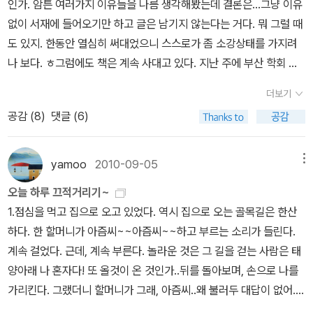
인가. 암튼 여러가지 이유들을 나름 생각해봤는데 결론은...그냥 이유
철이, 할 수 있지만 안 하죠 라고 딱 잘라 말했다. 정상적인 경제질서
저자처럼 재미있게 잘 쓸 자신이 없어서 계속소개글을 쓰지 못하고
없이 서재에 들어오기만 하고 글은 남기지 않는다는 거다. 뭐 그럴 때
와 흐름을 교란해서는 안 된다고 말하던 그 매서운 눈빛이 바로 그 칼
있다. 어떻게 써야할까? 계속 고민중이다.정말 도시락싸들고 다니면
도 있지. 한동안 열심히 써대었으니 스스로가 좀 소강상태를 가지려
같은 원칙을 보여주는 것이었음을 다시금 느낀다. 다 읽고서야 개정
서 읽으라고 권하고 싶은 책이다. 이 책은 소개글도 썼고, 단행본 <10
나 보다. ㅎ그럼에도 책은 계속 사대고 있다. 지난 주에 부산 학회 가
판이 나온 걸 알았다. 말이 개정판이지 그냥 표지만 바뀌었다고 한다.
0인의 책마을>에도 소개했다. 내가 할 수 있는 만큼 최선을 다해 소
면서 주문을 했고, 나 없을 때 집에 도착하게 함으로써 엄마의 핀잔을
알라딘의 소개글을 보니 역시, 싶다. 이 책을 새로운 표지로 세상에
개한 듯 하다.아직 읽지 않은 분이 계시다면 꼭 읽으시라고 권하고 싶
더보기
피해버렸다..흐흐. 다녀오니 큰 박스 하나가 내 방에 덩그러니. 하긴
다시 내놓으며 저자는 또 하나의 말을 덧붙인다. 초판의 원고를 바꾸
다.아참, 이번에 나온 <에콜로지와 평화의 교차점>은 아직 읽는 중이
공감 (
8
)
댓글 (6)
'덩그러니' 라는 표현은 무색한 표현이다. 내 방은 이제 발 디딜틈도
지 않았다는 것. 그것은 괜한 고집이 아니라 원칙은 시류에 따라 바뀌
다. 작년 년말에 읽기 시작했는데, 여러 책을 동시에 읽는 습관때문에
없이 뭔가가 잔뜩 놓여 있기 때문에. 암튼 알라딘 박스를 보면서 나도
지 않는다는 믿음 때문이다. “지금 후반부의 전망을 그럴듯하게 바꾸
이 책은 아직 진행중이다. 곧 소개글을 써야겠다.이 책 처음 읽었을 때
모르게 탄성을. '어머 책왔네!' ..옆에서 오마니 쯔쯔 하면서 저 책들 다
고, 시류에 따라 개정에 개정을 거듭한다면 필자의 책은 늘 현재를 가
yamoo
2010-09-05
메뉴
는 김두식 선생님이 지금처럼 유명하지 않아서, 널리 알리고 싶다는
어디다 두려고 자꾸 사냐 라고 결국 한 말씀. 나는 헤헤. 하고는 그냥
리키는 것처럼 여겨질 것이고, 그것은 애초에 이 책을 쓴 기획의도와
생각을 했다. 그런데,미처 글을 쓰지 못하고 시간이 지나는 동안 김두
오늘 하루 끄적거리기~
푸드득 포장을 뜯어버렸다. 아무래도 어디 기증이라도 해야겠다. 너
맞지 않는 일이 됩니다. 즉 이 책은 변하지 않는 원칙과 늘 부닥치는
식 선생님이 많이 유명해져서, 이제는 더이상 내가 소개글을 쓰지 않
1.점심을 먹고 집으로 오고 있었다. 역시 집으로 오는 골목길은 한산
무 쌓이긴 한다^^;;;자크 아탈리의 '깨어있는 자들의 나라' 예전에 '호
시행착오, 두 가지를 모두 염두에 둔 책입니다.” 워낙에 변칙과 불법
아도 많이 읽히고 있는 듯 하다.그럼 굳이 애써 소개글을 쓰지 않아도
하다. 한 할머니가 아즘씨~~아즘씨~~하고 부르는 소리가 들린다.
모 노마드-유목하는 인간'을 읽고 꽤 재밌다고 생각했다. 살아있는 프
이 정당화되는 세상이라 그런지 원칙과 기본을 강조하는 사람들을 보
될까? 언젠가 한번 써보고 싶다는 욕심만 가져본다.이시백 선생님의
계속 걸었다. 근데, 계속 부른다. 놀라운 것은 그 길을 걷는 사람은 태
랑스의 최고 석학이라는 자크 아탈리의 책이라니. 이 '깨어있는 자들
면 정말 진심으로 애정을 갖게 된다. 나름의 자기철학을 세우고 실천
입담은 정말 최고다! 성석제 작가와 비교하는 사람들이 있는데, 내 기
양아래 나 혼자다! 또 올것이 온 것인가..뒤를 돌아보며, 손으로 나를
의 나라'는 중세 스페인의 두 현자 이야기이고 비밀의 책을 나서는 여
하는 사람들 보면 늘 존경스럽기 마련인데, 그 철학이라는 것이 심지
준에서 이시백 선생님이 좀 더 낫다고 생각한다. 참 재미있게 읽었는
가리킨다. 그랬더니 할머니가 그래, 아즘씨..왜 불러두 대답이 없어..
정의 글이다. 아마도 자크 아탈리의 기존의 생각들, 그러니까 자유라
어 어떤 공공의 가치를 포함하고 있을 때면 말할 필요가 없다. 본인의
데, 막상 이 책을 소개하려고 생각하면 마땅한 글이 떠오르지 않는다.
얼릉 일루좀 와봐~~아, 저 아즘씨 아니거든요!!!! 소리쳤다. 그랬더