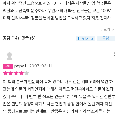
에서 위압적인 모습으로 서있다.마치 죄지은 사람들인 양 학생들은
그 말하기 어려운 이야기들을 아웃사이더로서 담담하게 서술하는 김
명찰과 옷단속에 분주하다. 무언가 하나 빠진 친구들은 교문 100여
두식 같은 학자(?)를 만나 반가웠다. 더군다나, 그는 자신이 법률 전
미터 멀리서부터 정문을 통과할 방법을 모색하고 있다.자못 진지하
문가가 아니라는 것을 솔직하게 말할 때는 십여 년을 같은 직업에 종
다. 딴에는 자신있게 교문을 통과하다 무언가 걸린 학생들은 엎드려
사하고도 별로 전문성이 없다는 일말의 부끄러움을 가진 내게 동류의
더보기
뻗쳐 자세로 고개를 처박고 있다.위풍당당 선도부들의 머리 위에는
식을 갖게도 한다. <인정한다, 그러나>와 <그럼에도 불구하고>의 법
공감 (
14
)
댓글 (6)
교문 전체를 덮어 쓸 만한 플랫카드가 하나 걸려있다.' 경축!! 00고
정신의 차이에서 헌법의 정신을 드러내려고 했다. 헌법의 정신이 가
등학교 00년도 졸업생 개똥이, 소똥이,말똥이,새똥이 00차 사법고시
진 숭고함이 현실에서 얼마나 <인정하지만, 그러나> 실현될 수 없는
합격 ' 선생님들이 엎드려 있는 학생들에게 말한다. '너희들 자랑스런
메뉴
것인지를 적고 있다. 현실이 <그러함에도 불구하고> 지켜야 할 것이
선배들은 저렇게 잘나가는데 니들은 도대체 정신이 있냐 없냐.그 썩
인권 아닌가? 세상에서 가장 소중한 것은 '사람'이다. 사람이 꽃보다
popy1
2007-03-11
어빠진 정신상태로 뭘하겠다는거냐 ? 전부 일어나! 지금부터 운동장
아름답다고 했고, 그 사람은 꽃으로도 때려서는 안 된다고 했지 않은
끝까지 선착순 1명!! '대한민국이 생겨나고 나서 아니 일제시대때부터
가. 국가의 이름으로 횡포를 부리고, 권력의 이름으로 세상을 컴컴하
이 책의 분류가 인문학에 속해 있으니 나도 같은 카테고리에 넣긴 하
사법고시는 국가가 인정하는 최고의 시험이었다. 옛날에 시골에선 한
게 만들던 과거와, 아직도 세상을 덮고 있는 쇠항아리를 찢으려는 한
겠는데 인문학 서적인지에 대해선 아직도 머릿속에서도 의문이 왔다
마을에서 사법고시 합격하면 군수,경찰서장 이런 사람들이 집까지 찾
비주류 법학자의 이야기는 법학을 전공하지 않은 내가, 그리고 세상
갔다 중이다. 후반부 반 정도는 인문학 범주에 넣을 수 있지만 전반부
아와서 축하인사를 하고 갔다고 한다. 고시에 합격하면 비록 나이가
을 삐딱한 눈으로 바라보는 내가 읽기에 제법 재미있는 책이었다. 다
반은 헌법의 풍경이라기 보다는 헌법의 풍경 안에서 놀던 저자 자신
어리더라도 '영감'이 되었다고 한다.어린 시절 그게 도대체 이해가 되
시 공공의 적 이야기로 돌아가면, 우리 현실에선 그런 똥고집을 가진
의 풍경으로 보이는 관계로. 반쯤은 자신의 얘기와 법조계를 까는 에
지 않았다. 영감은 할머니가 부르는 할아버지 호칭인데 왜 20대 젊은
검사를 기대하기는 어려운 현실임을 이 책은 적고 있다. 대통령과의