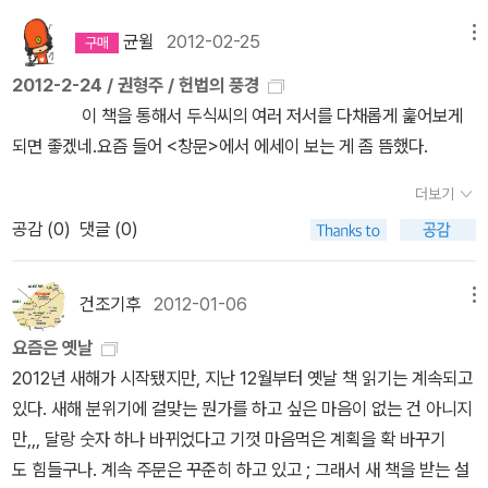
비바람에 흔들릴 수 있듯이 거대한 법률가 집단도 법을 무서워 할 날
나 우리 사회에 대한 그의 생각들을 보았을 때 딱 내 코드다 하는 느낌
이 오겠지..힘을 얻는 동시에 뒷맛이 왜 이리 씁쓸한지 모르겠다... 이
균윌
2012-02-25
메뉴
을 받았고, 앞으로 그를 주목하게 될 것이다. 일반인에게나 법을 전공
책을 읽은 법률가 집단은 뭐라고 말할까...이책을 쓴 저자를 미친놈이
하는 이들에게나, 사법고시를 준비하는 이들 모두에게 나름대로의 커
2012-2-24 / 권형주 / 헌법의 풍경
라고 욕하고 있지나 않을까... 그들이 이책을 읽고 많이 반성들을 했으
다란 의미를 줄 수 있는 책이다. 강력 추천한다.
이 책을 통해서 두식씨의 여러 저서를 다채롭게 훑어보게
면 더할 나위 없겠다.행복한 하루를 L.J.Y
되면 좋겠네.요즘 들어 <창문>에서 에세이 보는 게 좀 뜸했다.
더보기
공감 (
0
)
댓글 (0)
건조기후
2012-01-06
메뉴
요즘은 옛날
2012년 새해가 시작됐지만, 지난 12월부터 옛날 책 읽기는 계속되고
있다. 새해 분위기에 걸맞는 뭔가를 하고 싶은 마음이 없는 건 아니지
만,,, 달랑 숫자 하나 바뀌었다고 기껏 마음먹은 계획을 확 바꾸기
도 힘들구나. 계속 주문은 꾸준히 하고 있고 ; 그래서 새 책을 받는 설