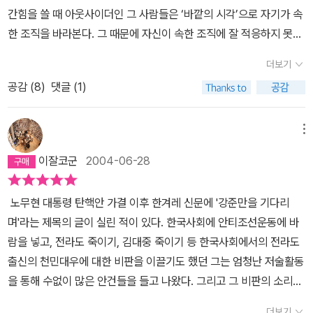
는지 다 꿰고 있다는 것도 있었다. 정말 '법'이란게 단순 무식한 적용
우리 사회에 만연한 권력의 횡포, 약자를 보호해야 할 법이 왜 약자위
의 두번째 이야기는 헌법정신에 대한 부분이다.우리나라의 헌법이 명
간힘을 쓸 때 아웃사이더인 그 사람들은 ‘바깥의 시각’으로 자기가 속
일뿐인거 아냐? 학생운동을 하다 수배를 받고 결국 구속된 선배가 있
에 군림하는지, 세상이 왜 교과서에서 배운 것과는 거꾸로 돌아가는
문으로 만 지켜지고 현실에서 왜곡되고 있다는 것이다. 김교수는 헌
한 조직을 바라본다. 그 때문에 자신이 속한 조직에 잘 적응하지 못하
었다. 재판이 있고 변호사를 선임하고... 그런 문제들과는 거리가 멀어
지 교사로서 아이들에게 전달해 주어야 할 의무가 있다고 생각하지만
법의 정신을 '그럼에도 불구하고' 즉 관용의 정신이라고 설명한다.독
는 경우가 많지만 객관적인 비판이 가능하고 그러한 비판이 양심고백
그저 재판이 있다면 선배들을 따라 법원으로 가곤 했었다. 그때 선배
더보기
한정된 수업 시간과 이런 내용을 적절하게 비판해가며 받아들이기에
실한 기독교인인 김교수는 관용의 정신이 부족한 보수적 기독교의 양
이 될 때 그것은 아웃사이더가 우리 사회에 미치는 긍정적인 효과가
들에게 들었던 얘기가 생각난다. 민주 변호사입네 하는 그 변호사가
는 아직 스스로의 가치관이 정립되어 있지 않은 아이들, 또한 교사가
심적병역거부 문제에 대해서도 헌법정신을 들이 밀며 비판한다. 표현
공감 (
8
)
댓글 (1)
되지 않을까. 이 책을 쓴 저자도 어찌 보면 법조계의 그러한 아웃사
제대로 일을 하지 않아 선배 가족이 변호사를 바꿔버렸다는거였다.
'비판자'로서가 아니라 '중립자' 내지는 '전달자'로서의 위치를 지키기
의 자유문제나 정치적 자유문제에 있어서도 관용의 정신을 주장한다.
이더라 할 수 있지 않을까 싶다. 저자는 법조계의 아웃사이더가 되어
그런데 웃긴 건, 재판을 앞두고 삼십분전에야 법원으로 오던 그 변호
를 바라는 사회적 시선 앞에 자유롭지 못한 비굴한 내 모습때문에 하
하지만 정작 현실은 아직도 색깔론이 정치권에서 정쟁의 도구로 이용
우리 일반인에게 법조계에 대한 객관적인 비판과 함께 국가와 법에
메뉴
사가 그때야 그 사실을 알고 당황해하며 돌아갔다는 얘기. 그게 사실
기 어려웠던 말들, 그런 것들을 조목조목 작지만 단호한 목소리로 전
되고 주요언론들은 이를 지원해주고 있으니 전부 헌법정신에 위배된
대한 올바른 시각 그리고 우리가 알아야 할 법적 권리 등에 대해 어렵
인지는 나도 잘 모른다. 하지만 그때 느낀건 그랬다. 구속 수감되어 감
이잘코군
2004-06-28
달해 주는 저자에게 고마움을 느낀다. 저자의 말로 마무리를 해야겠
작당들이다.그러면서도 그들의 수장은 '대한민국의 헌법을 지키지 않
지 않게 들려주고 있다. 국가를 사랑하는 것을 강조한 나라보다는 국
옥에 가 있는 당사자와 가족, 그를 아는 모두에게는 아주 중대한 것들
다.'우리들 모두는 어려서부터 '순종'을 최고의 미덕으로 받아들이며
으려면 국가 문을 닫아야한다'는 식으로 말한다. 그들에게 자유민주
가를 통제하는 것에 관심을 가진 나라가 그나마 ‘덜 나쁜’ 나라가 될
이 변호를 맡은 변호사나 잡아넣으려고 하는 검사나 또 학생이야, 하
노무현 대통령 탄핵안 가결 이후 한겨레 신문에 '강준만을 기다리
살아온 사람들입니다. -----------모두가 다 별 문제없이 한 방향으
주의를 지키는 가장 위대한 정신은 헌법의 정신이 아니라 반공의 정
수 있다는 저자의 표현이 인상적이었고, 저자의 경험을 바탕으로 들
는 판사나 공통된 것은 '빨리 끝내보자'라는 것. 그들은 '법'을 뭐라 생
며'라는 제목의 글이 실린 적이 있다. 한국사회에 안티조선운동에 바
로 나아가고 있는 것으로 보일 때 그 흐름을 벗어나는 것은 확실히 부
신인 듯하다. 차라지 정권을 잡으면 헌법 1장 1조에 '대한민국은 민주
려주는 법조인들의 특권의식 형성과정, 특히 사법연수원을 수료하고
각하고 있었을까?헌법의 풍경을 읽으며 나는 엉뚱하게 법정의 풍경
람을 넣고, 전라도 죽이기, 김대중 죽이기 등 한국사회에서의 전라도
담스러운 일입니다. 특별히 그것이 선생이나 성직자, 통치자 등 강력
공화국이다' 라는 말을 삭제하고 '대한민국은 전세계 최고의 반공국가
받는 12주의 군사훈련 과정 동안의 에피소드는 참으로 리얼하면서도
이 떠올랐다. 우연챦게 일찍 가서 맨 앞줄에 앉아 다리를 올리고 있다
출신의 천민대우에 대한 비판을 이끌기도 했던 그는 엄청난 저술활동
한 권위를 지닌 사람들에 저항하는 길일때는 더욱 어렵습니다.------
이다 '라는 말을 넣던지.(진짜 그러기만 해봐라.웅 흥분을 가라앉히
씁쓸했다. 젊은 예비 법조인들의 특권집단 행세, 엄격하게 규율이 적
가 주의를 세번씩이나(!) 받으면서 '왜 그래야지?'라고 툴툴대며 괜한
을 통해 수없이 많은 안건들을 들고 나왔다. 그리고 그 비판의 소리들
-(그러나) 그들의 말이기 때문에 옳은 것이 아니라, 정말 옳은 것인지
자..) 이 책에는 그 외에도 헌법에 보장된 권리들이 잘못 적용되고 있
용되는 군대라는 곳임에도 불구하고 머지않은 미래의 특권층이자 강
개김성(?)을 보였던 것은 나뿐이었다. 판사가 들어올 때는 다 일어나
은 어느 정도 먹혔다. 하지만 노무현 대통령 탄핵안이 가결되면서 그
를 판단할 수 있는 사람이라야 진짜 시민이 될 수 있습니다. 그런 시민
는 사례들을 구체적으로 보여준다.우리가 흔히들 말하는 '묵비권' 즉
자인 훈련생들에게 어찌하지 못하는 훈육대장이나 구대장들의 모습
더보기