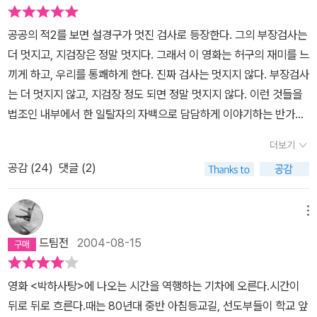
공공의 적2를 보면 설경구가 멋진 검사로 등장한다. 그의 부장검사는
더 멋지고, 지검장은 정말 멋지다. 그래서 이 영화는 허구의 재미를 느
끼게 하고, 우리를 통쾌하게 한다. 진짜 검사는 멋지지 않다. 부장검사
는 더 멋지지 않고, 지검장 정도 되면 정말 멋지지 않다. 이런 것들을
법조인 내부에서 한 일탈자의 자백으로 담담하게 이야기하는 반가운
책이다. 한 때 법조인의 꿈을 가졌던 나도 '헌법 전문'을 보는 순간 가
더보기
슴이 콩닥콩닥 뛰었다. 지금으로선 천만 다행이었던 선택이었지만,
공감 (
24
)
댓글 (2)
고교 시절 헌법을 배우는 시간이 가장 행복했고 소리 없는 아우성으
로 가득한 수업이었던 잊고 있었던 시절을 떠올려 주기도 했다. 열 여
덟 시절에 범죄자들과 대면할 수밖에 없는 직업이 무섭게 느껴져서
메뉴
다른 길을 찾을 때는 이미 문과생이었던 나에겐 별로 갈 길이 많지 않
드팀전
2004-08-15
았다. 상대를 가는 것은 내 적성에 정말 맞지 않다는 생각이 들어, 지
금의 길을 걷게 되었던 것을 반추해 보게도 한 책. 나와 같은 시절에
영화 <박하사탕>에 나오는 시간을 역행하는 기차에 오른다.시간이
대학 생활을 해서 글들이 친숙하다. 공공을 다스리면서 공공을 힘겹
뒤로 뒤로 흐른다.때는 80년대 중반 아침등교길, 선도부들이 학교 앞
게 했던 권력층과 법 사이, 그리고 권력층이 되어가는 법조인들 사이,