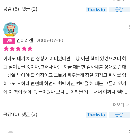
야 했고. 난 정말 그때 '신성한' 법정이라는 말에 동의할 수 없었다. 도
는 어떤 연유에서인지 한겨레 신문을 통해 연재해오던 것을 중단했
을 길러내는 교육이 진정한 교육입니다.' 나같은 용기없는 교사들에
'말하지 않을 권리'에 대해서도 신문에 난 주요 사건들을 예로 들며 친
은 마치 우리 사회의 한 단면을 보는 듯 했다. 그리고 저자가 ‘그럼
대체 잘못한 것도 없는 학생을 잡아 가두고 재판을 하면서 뭐가 신성
공감 (
6
)
댓글 (2)
다. 자성하는 시간을 갖기 위해 저술활동을 스스로 잠시 중단하겠다
게, 한쪽 방향만을 바라보도록 길러지는 아이들에게, 그리고 그 아이
절하게 보여준다. 검사가 '임의조사'를 할 경우 대답하기 싫으면 '저
에도 불구하고’의 헌법정신을 얘기하면서 든 예도 흥미롭고 인상적이
하다는거야?정말 멋모르던 갓 스물의 어린 시절에 부렸던 치기였지
는 것이다. 이에 대해 '김두식'이라는 별로 이름을 들어보지 못한 변호
들이 자라서 될 대한민국의 모든 평범한 시민들에게 내가 이 책을 권
인제 좀 지겹거든요.갈께요.안녕히 계세요.' 하고 가도 준법적이란 거
다. 예를 들어 마광수의 ‘즐거운 사라’가 출판되었다고 칩시다. 기독
만 지금도 여전히 비슷한 감정은 남아있다. 물론 그 후에 또 갔었던
사이자 한동대 교수라는 사람이 '강준만을 기다리며'라는 글을 썼는
하고 싶은 이유가 여기에 담겨있다.
다.과연 실제로 어떨지는 모르겠으나 실험해 보고 싶은 마음은 없다.
메뉴
교인인 저는 그 작품에 대해 청소년의 영혼을 좀먹는 쓰레기 같은 책
(난 도대체 법정엘 몇번이나 갔던거야?) 법정의 풍경은 또 달랐다. 젊
데, 이때 난 그를 주목하게 되었다. 그런데 나중에 알게 된 사실이지
또 피의자의 인권측면에서 '무죄추정의 원칙'이 어떻게 경찰과 언론
이라며 구입거부 운동을 벌일 수 있습니다..<중략>..이것도 역시 표
인터라겐
2005-07-10
은 시절의 치기라고 생각을 했는지 아니면 나름대로 긍정적이어서 그
만 난 예전에 또 한번 그의 이름을 접한 적이 있었다. 다만 내가 기억
의 담합으로 무너지는지 구체적 사례들이 등장한다. 힘없는 피의자는
현의 자유이기 때문입니다. 그러나 국가 공권력이 ‘즐거운 사라’의 저
랬는지, 어린 여학생이 안스러워 그랬는지는 모르겠지만 검사나 변호
하지 못했을 뿐이었다. <칼을 쳐서 보습을>이라는 책이 소개되었을
(그 죄의 경중을 떠나) '유죄추정의 원칙'이 적용되고 힘있거나 좀 귀
자 마광수를 붙잡아 가려고 할 때에는, 마광수와 어깨를 걸고 싸울 수
아마도 내가 처한 상황이 아니었다면 그냥 이런 책이 있었으려니 하
사보다 더 많은 말을 했던 판사가 참으로 인상적이었다. 당당하게 말
때 분명 그의 이름을 접했던 것이다. 이 책은 양심적 병역거부를 주제
찮게 할 피의자들은 완벽하게 '무죄추정의 원칙'을 적용하는 잘못된
있어야 합니다. ‘하나님의 음성을 듣는다’는 저의 책이 청소년들의 이
고 넘어갔을 것이다.그러나 나는 지금 대단한 검사네를 상대로 손해
하고 있지만 조금씩 울먹이는 선배를 달래며 입장을 이해하는 듯 대
로 한 것인데, 그 내용이 신선하고 글빨이 좋다는 소문이 있었다. 어
사례들이 인상적이다. 물론 여기에 언론은 알권리 운운하며 맞서겠지
성을 마비시킨다는 명분으로 판매 금지되고 제가 붙잡혀가는 상황을
배상을 받아야 할 입장이고 그들과 싸우는게 정말 지겹고 피해를 입
변해주던 그 판사는 어떤 사람이었는지....그리고 또... (이왕 말 나온
찌되었건 본격적으로 그를 접한건 <헌법의 풍경>을 통해서다. 이 책
만 굳이 헌법정신을 위배해가면서 까지 경찰서에서 고개 푹숙이고 있
막기 위해서라도, 이는 반드시 필요한 태도입니다. 또 우리가 반드
히고도 오히려 뻔뻔해 하면서 협박아닌 협박을 해 대는 그들이 있기
김에 그냥 다 해버리자. ㅡㅡ;) 선배의 재판을 기다리며 옆집의 물건
은 일반인이 접하기 어려운 법을 매우 쉽게 풀어쓴데다 재미까지 있
는 피의자들을 보여줄 필요는 또 뭐있겠는가.다 똑같은 그림이던데....
시 알고 있어야 할 권리와 방어수단 즉 진술거부권과 무죄 추정의 원
에 이 책이 눈에 쏙 들어왔나 보다... 이책을 읽는 내내 어찌나 혈압이
을 말없이 가져가 고소된 사람, 간통죄로 들어온 사람..등등의 이야기
다고 해서 구입하게 되었다. 이미 소문으로 글빨이 상당하다고 하는
우리나라의 지난 50년은 독재와 반독재 투쟁의 시기였다.그나마 이
칙에 대한 설명은 참으로 유익했다. 내가 정확히 모름으로 해서 내 인
오르던지.. 정말 개떡같은 대한민국의 법률가들에게 분노 아닌 분노
를 어이없게 듣다가 더 어이없게도 졸고 있는 판사를 보기도 했었다.
저자가 쓴 작품이고, 양심적 병역거부에 대해서 나와 같은 입장을 지
제 형식적 민주화가 이루어지고 있다.형식적 민주화란 절차적으로
더보기
권이 무시되고 짓밟힐 수도 있는 것이다. 국민이면 모두가 알고 있어
가 일어난다.저자도 말했듯이 다 그렇다는 것은 아닐것이다.. 나름대
아마도 내가 봤었던 법원의 풍경은 지금 이 책에서 말하는 헌법의 풍
니고 있는 저자이기에 접하지 않아도 친숙했다. 읽은 후의 느낌은 역
법적으로 문제가 없다는 뜻이다. 우리의 민주화가 진정으로 완성되
야 할 이러한 권리와 원칙들을 우리는 정확히 모르고 있는 경우가 많
공감 (
5
)
댓글 (3)
로 소신있게 정말 시민을 위해 공정한 법의 판결을 내리고 수사하는
경과도 비슷한 것이 아닐까?무척 흥미롭고 재밌는 책이지만 현실을
시 탁월한 선택이었다는 것이다. 탁석산 선생(<한국의 정체성>, <한
기 위해서는 현재 헌법에 보장 받고 있는 권리들이 실제적으로 지켜
지 않은가. 그렇다면 이러한 것은 정규 교육과정 적어도 고등학교 과
그런 사람들이 더 많을것이라고 믿고 싶다.. 아니 믿어야 할 것이다..
떠올리면 조금은 씁쓸해진다. '그럼에도 불구하고' 이 책은 재미있다.
국의 주체성>, <한국의 민족주의를 말한다>로 저술활동을 하시는 철
지는 시스템을 만들어야 가능하다.그러기 위해서는 일부 세력들에 의
정에서 확실하게 가르쳐져야 하는 것이 아닌가 싶다. 국민으로서 살
메뉴