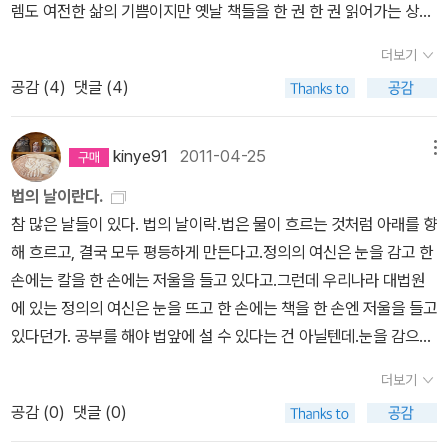
렘도 여전한 삶의 기쁨이지만 옛날 책들을 한 권 한 권 읽어가는 상쾌
함도 또 다른 행복. 하지만 역시 책은 그 때 그 때 읽는 것이 좋을 때가
더보기
많다는 걸 절감..; 2006년도에 나온 [시골의사의 부자경제학]을 201
공감 (
4
)
댓글 (4)
1년 한 해가 다 저물어 가는 마당에 집어들었다. 언제 샀는 지 기억도
잘 안 나는데 갑자기 저 빨간 책등이 엄청 땡기는 거다. 그 땐 그게 이
정도의 감동으로 이어질 줄 몰랐다. 아 정말 이 사람은 가짜가 아니다,
kinye91
2011-04-25
메뉴
읽는 내내 그냥 그거 하나만으로도 감격스러웠다. 전공은 아니지만
법의 날이란다.
대학 때 경제학 수업을 들었고 주식책 몇 권 사서 어설픈 잡지식에 들
참 많은 날들이 있다. 법의 날이락.법은 물이 흐르는 것처럼 아래를 향
떠 (아주 소액으로) 주식한답시고 깝죽대도 봤지만, 진작에 이 책
해 흐르고, 결국 모두 평등하게 만든다고.정의의 여신은 눈을 감고 한
을 봤다면 좋았을 뻔했다. 다른 책이 다 쓸모없다는 뜻은 당근 아니고,
손에는 칼을 한 손에는 저울을 들고 있다고.그런데 우리나라 대법원
제일 먼저 이 책을 읽었다면 공부나 주식이나 결과치가 꽤 달라졌
에 있는 정의의 여신은 눈을 뜨고 한 손에는 책을 한 손엔 저울을 들고
을 거라는 생각이 들만큼 좋은 책이라는 것. 경제학적 지식은 물론 경
있다던가. 공부를 해야 법앞에 설 수 있다는 건 아닐텐데.눈을 감으면
제현상을 제대로 보는 시각을 키워주고 철학적 깨달음의 기회마저 넌
상대가 보이지 않아 좀더 편견없이 판결할 수 있지 않을까.눈을 뜨고
지시 내어준다. 행간마다 느껴지는 그의 충고를 받아 곱씹다보면 그
더보기
있으면 아무래도 상대가 보일텐데, 인간의 눈은 간사해서 마음까지도
가 전달해주는 교과서적인 단순지식마저도 가슴을 잔잔하게 울린
공감 (
0
)
댓글 (0)
움직일 수 있다는데.한 때 유행하던 말 중에 무전유죄ㅡ유전무죄라는
다. 35만 독자가 선택한 대한민국 최고의 투자서, 라는 띠지의 광고
말이 있었는데.이 말을 듣고 왜 우리나라 정의의 여신상은 다를까 하