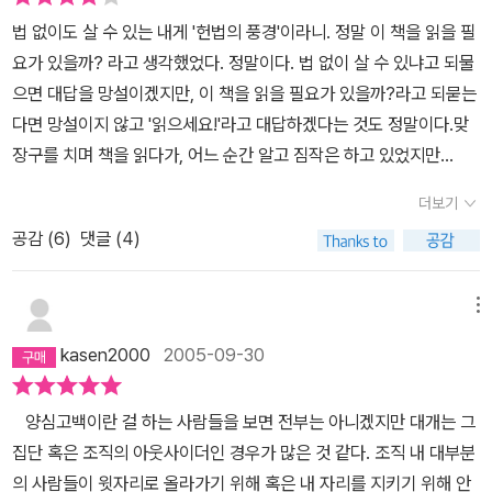
기 위해서는 지켜야 할 규칙이 있고 다른 집단도 그 집단의 규칙을 지
조인들께 박수를 보낸다.) 어쨋거나 20-30대에 가장 힘이 센 사람들
에 도청장치가 되어있을지도 모른다'는 섬짓한 예측마저 하게 한다.
법 없이도 살 수 있는 내게 '헌법의 풍경'이라니. 정말 이 책을 읽을 필
키지 않으면 어떤 방식으로든 제재를 받기 마련인데 어떻게 국가랑
은 역시 검사들이다.검사들 앞에가면 높은 사람들도 다들 주눅든다는
무엇보다 화가 났던 것은 김두식이 풀어 헤친 법률가들의 세계였다.
요가 있을까? 라고 생각했었다. 정말이다. 법 없이 살 수 있냐고 되물
구별할 수 있을까?'이런 대화를 통해 이르게 된 결론은 '국가란 일정
데 일반인들이야 오죽하겠는가? 큰 소리 한번만 치고 으르렁거리면
그들의 특권의식을 읽고 있자니 참으로 분노와 개탄을 금할 수 없었
으면 대답을 망설이겠지만, 이 책을 읽을 필요가 있을까?라고 되묻는
한 영역 안에서 물리적 강제력을 합법적으로 정당하게 행사할 수 있
꼬리내리며 정신 놓아버리기 십상이다. 그럼에도 법조인들은 법의 객
다. 법률가들이 겸손하게 특권의식의 왕좌에서 내려오지 않는한 우리
다면 망설이지 않고 '읽으세요!'라고 대답하겠다는 것도 정말이다.맞
는 공동체 혹은 집단 ' 이라는 것이다.새학기 첫시간부터 배우게 된 국
관성만을 내세워 자신들은 객관적인 법정신 아래서 일한다고 말한다.
사회는 정의의 희망을 가질 수 없을 것이다. 정의를 실현해야 할 법률
장구를 치며 책을 읽다가, 어느 순간 알고 짐작은 하고 있었지만
가에 대한 정의는 꽤 기억에 오래 남나보다. 조금 시간이 지난 다음에
하여간 아전인수격으로사용되는 '객관성,중립성,불편부당' 이런 단어
가들이 철저하게 이익집단으로 전락해버린 지금, 저자의 말대로 똥개
'법'을 소유한 특권층의 행위에 무척 화가나 욕이 나올때도 있고... 그
물어도 아이들은 앵무새마냥 '국가는 물리적 강제력을 정당하게...'하
들은 사전에서 다시 용어정리 해야한다. 언론도 그렇고 법조계도 그
더보기
법률가들이 더욱 기대될 수 밖에 없다. 똥개 법률가들 화이팅! 자칭
렇게 이 책을 읽었다. 내가 학교를 다닐 때 법학과를 다닌 친구가 있었
면서 읊어댄다. 이런 과정을 거치면 아이들은 자연스럽게 '국가는 강
렇고 이 용어들의 성 속으로 쏙 숨어 버리는데 익숙하기 때문이다. 누
'기독교 중환자'인 저자이지만, 그는 종교문제와 동성애 문제를 비롯
공감 (
6
)
댓글 (4)
다. 나는 그때 그들이 뭘 공부하는지 몰랐지만 옆에서 동냥으로 느꼈
제력을 행사하는 집단이고 따라서 국민은 그에 대해 복종하고 따라야
가 자신들에게 '객관성,중립성,불편부당'을 독점할 권한을 주었는
한 많은 차별의 문제들을 아주 균형잡힌 시각으로 다루고 있으며, 시
던 건 '법'공부하는 애들은 모두 단순하고 무식한 녀석들이라는 거였
만 한다'는 무의식적 고정관념을 가질 것이다.그런데 여기서 이 책의
지... 요즘은 판사님들의 오버 시즌이다. 노 대통령의 형이 뇌물문제
민으로서 마땅히 가져야 할 법상식과 사회정의 차원에서 법률문제에
다. 왜 그랬는지는 모르지만 어쨌든 그랬다. 지금 생각해보니 '해석'이
메뉴
저자는 이렇게 말한다. '국가를 사랑하지 말자고 이야기하는 것은 아
로 법원에서 재판을 받았나보다.집행유예인지 무혐의인지 하여간 풀
관한 튼실한 판단력을 제공해준다. 또한 인간이 누릴 기본적인 권리
라는 부분이 전혀 없이 법전 그 자체를 외우는 모습때문이었을지도
닙니다. 다만 국가에 대한 '사랑표현'을 강조할 수는 없으며, 국가를
려났다.재판부에서 노건평씨에게 대통령의 친인척으로써 행동에 주
kasen2000
2005-09-30
와 정의와 불의에 대한 판단 기준을 가르쳐준다. 법률에 관한 교양으
모르겠네. '정상참작'이라는 말도 많이 들어봤지만 그래도 내게는 법
'사랑'하는 것조다 몇 배 더 중요한 것이 국가를 '통제'하는 일임을 강
의하길 바란다는 멋진 말을 남겼단다. 언론에서는 다들 감동적으로
로서 뿐만 아니라, 시민으로서의 당연한 권리를 찾기 위해서, 또한 한
조문만 암기하는 단순 무식한 느낌만이 강하게 남아있다.그뿐인가.
조하고 싶을 뿐입니다. 국가를 사랑하는 것을 강조한 나라보다 국가
이 사건을 보도 했다.그런데 그런 생각이 들었다.아니 법적으로 문제
양심고백이란 걸 하는 사람들을 보면 전부는 아니겠지만 대개는 그
사회의 구성원으로서 비판능력을 기르기 위해서도 이 책은 읽을만한
그 당시 우리 사이에 나돌던 얘기 중에는 감옥을 수시로 드나드는 전
를 통제하는 것에 돤심을 가진 나라가 그나마 '덜 나쁜' 나라가 될 수
가 되면 대통령이든 뭐든 법대로 하면 되고 아님 풀어주면 되는 거지
집단 혹은 조직의 아웃사이더인 경우가 많은 것 같다. 조직 내 대부분
가치가 충분하다. 게다가 쉽고 재미있기까지 하니 이 책을 못 읽는 독
과범은 자신의 형량뿐 아니라 범죄를 어떻게 하면 형량을 줄일 수 있
있었다는 사실입니다.'(본문 2장 국가라는 이름의 괴물 : p83)오늘날
재판부가 그런 충고를 할 권한이 있는가? 재판부의 오버다. 김교수
의 사람들이 윗자리로 올라가기 위해 혹은 내 자리를 지키기 위해 안
자들은 그만큼 손해를 보는 것이다.