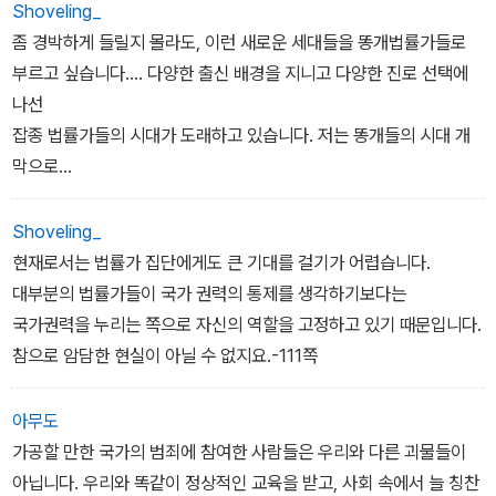
서 판검사 임용을 못 받고(제1논리), 그러다보니 실력도 못 갖춘 사람
Shoveling_
이(제2논리), 어떻게든 뜨려고 발버둥치는(제3논리)'것에 지나치 않
좀 경박하게 들릴지 몰라도, 이런 새로운 세대들을 똥개법률가들로
게 됩니다.
부르고 싶습니다.... 다양한 출신 배경을 지니고 다양한 진로 선택에
나선
사법시험을 준비할 당시 한결같이 그런 삶을 지향했던 사람들이 모두
잡종 법률가들의 시대가 도래하고 있습니다. 저는 똥개들의 시대 개
다른 길로 가게 된 데에는 다 이유가 있는 것입니다. 법조계 내부의 논
막으로
리와 기대를 충족시키기 위해 노력하면 할수록, 일반 시민들이 기대
부를 만한 이 변화야말로 우리 법조의 새로운 희망이라고 믿습니다.-
하는 법률가의 모습으로부터 멀어지게 되는 안타까운 현실...(본문12
171쪽
Shoveling_
6쪽에서)
현재로서는 법률가 집단에게도 큰 기대를 걸기가 어렵습니다.
대부분의 법률가들이 국가 권력의 통제를 생각하기보다는
국가권력을 누리는 쪽으로 자신의 역할을 고정하고 있기 때문입니다.
참으로 암담한 현실이 아닐 수 없지요.-111쪽
아무도
가공할 만한 국가의 범죄에 참여한 사람들은 우리와 다른 괴물들이
아닙니다. 우리와 똑같이 정상적인 교육을 받고, 사회 속에서 늘 칭찬