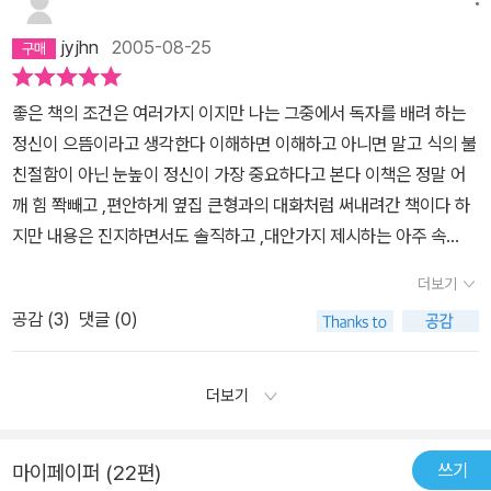
그렇지 않다면 정말 하루 하루 대한민국에서 살아간다는것이 견디기
그러니 부디 많은 분들이 읽으시길. 특히 '법'으로 '밥'벌어 먹고 사시
학자죠. 다독가로서 그동안에 접했던 책과 경험을 통해 자신의 주장
해 독점된 법해석이나 특정시대에 만들어진 법해석등을 과감히 재해
아가기 위해 사회로 내보내지기 전에 꼭 알아야 하는 것들이니 말이
힘들테니깐.사법고시에 합격하고 사법연수원을 수료하면서 생기는
는 분들에게 권한다!
을 재밌게 펼치는 분이십니다)을 접했을 때의 그 느낌이랄까. '김두
석하고 비판해 보는 작업이 필요하다.또한 악법도 법이라고 지킬 것
jyjhn
2005-08-25
다. 나는 이 책을 친구에게 선물하고 직장동료들에게 권하고 형제들
그들의 만의 특권층이란 생각들과 강요... 이런 얘기가 설마 설마 했던
식'이라는 또 한 사람을 나의 주요관심 저자리스트에 올리게 되는 순
만 강요하는 구태에서 벗어나 악법이면 고쳐서 개인의 양심과 자유가
에게도 필독서라고 강조했다. 이 책 한권을 읽어 갑자기 법률적 지식
국민들에게 얼마나 큰 상처인지 그들은 알려나 모르겠다.. 내주머니
간이다. 더불어 나는 그의 또 다른 저서, <칼을 쳐서 보습을>을 꼭 읽
실제적으로 보장되는 제도가 만들어져야 할 것이다.
좋은 책의 조건은 여러가지 이지만 나는 그중에서 독자를 배려 하는
이 해박해지는 것은 아니지만 저자의 재치 있고 조리 있는 문체에 힘
에서 피같은 세금을 떼어 가면서 그 세금으로 나라의 녹을 받는 다는
을 것이다. <헌법의 풍경>에 대해 조금 더 이야기하자면, 이 책이 쉽
정신이 으뜸이라고 생각한다 이해하면 이해하고 아니면 말고 식의 불
입어 나의 권리와 법에 대해 생각해볼 수 있는 유익한 계기가 될 것이
인간들이 그러면 정말 안되지...언제쯤 그런 이상한 생각을 갖고 사는
게 쓰여진 것은 저자가 들먹이는 헌법의 조항들이 저자가 살아온 그
친절함이 아닌 눈높이 정신이 가장 중요하다고 본다 이책은 정말 어
다.
넘들이 사라질지 궁금하다. 조목 조목 따지고 드는 그의 법해석은 정
동안의 경험들이 녹아들어갔기 때문이다. 한 개인의 경험담을 통해
깨 힘 쫙빼고 ,편안하게 옆집 큰형과의 대화처럼 써내려간 책이다 하
말 가슴 후련하다... 이렇게 생각있는 법률가들이 나왔으면 좋겠다..
어려운 법조문들을 읽어나가니 쉬울 수 밖에 없다. 저자는 특이한 삶
지만 내용은 진지하면서도 솔직하고 ,대안가지 제시하는 아주 속
검사장출신의 변호사가 의뢰인을 죄인 다루듯하는 뒈먹지 못한 행동
을 살아온 사람이다. 일반의 범주에서 확연히 벗어난 삶을 살아왔다.
이 꽉찬 책이라고 할수있다 최근 검찰의 삼성장학생 문제로 말이 많
이며 판검사의 유착문제.. 내가 실제로 겪고 보니 세상에 믿을 놈 하나
더보기
사법고시에 합격했으나 어차피 변호사가 될 거라고 연수원에서 공부
다 이책을 보면 그럴수밖에 없는 이유가 잘 수긍 되어진다 문제는 어
도 없고 오로지 힘을 키워야 한다는 그릇된 생각만 갖게 된다.내 문제
를 하지 않았다는 것과 변호사가 된 이후에도 삐딱선을 타며 돈벌이
공감 (
3
)
댓글 (0)
느개인의 잘잘못을 따지는게 중요한게 아니라 사회적 합의를 만들어
가 언제 해결될런지 모르지만 헌법의 풍경을 읽으면서 맞서 싸울 준
보다는 약자의 편에서 상담을 해주거나 하는 등의 삶을 살아왔다. 또
나가는 것이 중요하다고 생각 되어진다 일반인들을 죽눅들게 만드는
비를 확고히 하게 된다.그들을 건드려서 피해 본다고 주변에서 말리
한 그는 법조계의 각종 관행과 비리를 볼 수 없어 그 바닥에서 나왔고
법조계의 속살을 잘 보여준 수작이라고 생각한다 부디 많은 사람들이
더보기
지만 내가 떳떳한데... 끝까지 해볼란다... 내게 힘을 준 이책이 고마워
미국에서 아내의 뒷바라지를 하며 전업주부로도 생활했다. 끝내 그는
보고 그들의 리갈 마인드가 아닌 진정한 국민을 위한 리갈 마인드로
지려한다.. 거대한 집단에 맞서 싸워야 한다는건 달걀로 바위 치는것
결국 다시 로스쿨에 들어가 석사를 따고 한국에와 석사출신으로 이례
꽉채워진 날이 오기를 바란다
과 같을 지라도 한 사람 한 사람의 힘이 모이다 보면 뿌리깊은 나무도
쓰기
마이페이퍼 (22편)
적으로 교수로 채용되는 파격까지 맞이한다. 나는 그의 삶의 이력이