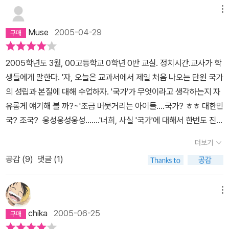
건, 권리등에 대해 얘기를 하고 있지만 정답을 제시하진 않는다. 저자
몇번을 읽고 읽어야 비로소 이해가 된다. 어떨때는 부동산 관계에 익
들도 재미있게 읽어야 하는 법에 관한 책이기 때문에 그의 균형잡힌
그런 것. 이 책은 그런 점에서 유익한 책이지만, 또한 그 지난한 몸짓
메뉴
가 옳다고 판단한 견해를 제시하긴 하지만 그걸 정답으로 받아들일지
숙한 사람들에게 자문을 구해야 할 때도 있다. 생활과 관련된 법이 그
법상식이 책의 근간을 이루고 있음은 당연한 일일 것이다. 여하간 그
을 적고 있는 책이다. 마치 신동엽이 하늘을 보고 싶어하며 적었던 그
말지는 개개인의 선택이 될 부분도 상당수 있다. 시대의 흐름과 방향
Muse
2005-04-29
정도인데 다른 법들은 말할 필요도 없을 것이다.물론 법조계에서도
의 자상함과 지식과 법상식이 어우러져서 너무 재미있는 '법이야기'가
시처럼... <누가 하늘을 보았다 하는가>
에 대한 내 생각과 저자의 견해가 비슷했기 때문에 난 고개를 끄덕이
이 문제를 개선하겠다고 변화의 움직임을 보이고는 있지만 아직 턱도
만들어졌으니 독자로서는 기쁘기 그지없는 일이다. 나는 변호사에
신 동 엽 누가 하늘을 보았다 하는가 누가 구름 한 송이 없이 맑은 하
며 즐겁게 읽었다~ 마지막으로 그냥 스쳐간 단상 하나. 역시 밥벌
2005학년도 3월, 00고등학교 0학년 0반 교실. 정치시간.교사가 학
없이 멀었다. 이 책에 나오는 사법연수원생들의 오버는 가히 코미디
관한 안좋은 추억이 있다. 너무 절박한 상황에서 내가 경험했던 변호
늘을 보았다 하는가. 네가 본 건, 먹구름 그걸 하늘로 알고 일생을 살
이와 직접 연관되지 않기 때문에 실명으로 이 정도의 까기가 가능한
생들에게 말한다. '자, 오늘은 교과서에서 제일 처음 나오는 단원 국가
수준이다.고시원에서 쩔쩔매던 시절에 대한 복수인양 자신들이 얻은
사는 '돈만 밝히는 돈벌레'였다. 만져보기도 힘든 큰 돈을 변호사에게
아갔다. 네가 본 건, 지붕 덮은 쇠 항아리, 그걸 하늘로 알고 일생을 살
것이다. 교수라는 다른 길로 빠지지 않고 그 조직 안에서 밥법이를 하
의 성립과 본질에 대해 수업하자. '국가'가 무엇이라고 생각하는지 자
특권을 마음껏 향유(?)한다. 그들의 막나가는 특권은 아무도 못 이긴
건네주고 나오면서 다시는 변호사같은 부류와는 가까이 하지 말아야
아갔다. 닦아라, 사람들아 네 마음속 구름 찢어라, 사람들아, 네 머리
고 있다면 절대 이런 책은 쓰지 못했겠지. 하긴 누군가 익명으로 이
유롭게 얘기해 볼 까?~'조금 머뭇거리는 아이들....국가? ㅎㅎ 대한민
다. 왜냐하면 자기들은 배울 만큼 배웠고 법에 대해서도 누구보다 잘
겠다고 결심했던 기억이 난다. 이 책을 읽고나서 나는 나의 생각들이
덮은 쇠 항아리. 아침 저녁 네 마음속 구름을 닦고 티없이 맑은 영원의
것보다 못한 강도로라도 깠다면 사실무근이니 명예훼손이니 난리가
국? 조국? 웅성웅성웅성.......'너희, 사실 '국가'에 대해서 한번도 진지
알고 너희들보다 똑똑하니까 ... 이들이 판사가 되고 검사가 된다. 공
결코 편견이 아니었음을 확인하게 되었고, 그럴 수 밖에 없는 구조를
하늘 볼 수 있는 사람은 외경(畏敬)을 알리라. 아침 저녁 네 머리 위
났었겠지. 무서운 커넥션이다.
하게 생각해 본 적 없지? 월드컵때나 조금 , 그것도 아주 잠시 '대한민
부하시느라 연애질도 제대로 못해보시고 인간사의 갈등과 인간에 대
이해하게 되었다. 우리 사회 곳곳이 문제가 많지만, 법에 관련된 일을
쇠 항아릴 찢고 티 없이 맑은 구원(久遠)의 하늘 마실 수 있는 사람은
더보기
국 국민'이라는 것에 대해서 자랑스러워 했을거고, 안 그러니?''맞아
한 이해도 공부만(?)하신 판사님들이 법(?)에 입각해서 재판을 한다.
하는 사람들의 문제가 가장 심각하다는 생각도 하게 되었다. 김두식
연민(憐憫)을 알리라 차마 삼가서 발걸음도 조심 마음 조아리며. 서
공감 (
9
)
댓글 (1)
요~''자, 그렇다면 오히려 잘 됐구나. 지금부터 진지하게 한 번 생각해
도대체 법전만 파고 다닌 사람들이 세상을 이해할 수 있단 말인가. 대
이 분석하고 설명해주는 시민과 법 사이의 철저한 괴리현상, 리갈 마
럽게 아, 엄숙한 세상을 서럽게 눈물 흘려 살아가리라 누가 하늘을 보
보자. 국가는 뭘까? 너무 어렵게 생각하지 말고 그냥 머리속에 떠오
한민국 최고 권력기관인 검찰은 어떤가? 한 체제의 정당성 여부에 대
인드(legal mind)의 허구성, 대화와 토론의 필요성, 실체적 진실이라
았다 하는가, 누가 구름 한 자락 없이 맑은 하늘을 보았다 하는가.
르는데로 말이야. 이런게 바로 브레인스토밍 기법이지(교사의 잘난
한 고민은 합격하고 나서 하자고 작정한분들이.... 합격하고 나면 생각
메뉴
는 신기루 등을 읽고 있으면 시민으로서 나의 무지가 부끄럽기도 하
척~)''공동체예요~' '법을 만들어요~' '법 안 지키면 벌 줘요~''다 맞
이나 해보시는지. (물론 법조계에도 훌륭한 분들이 많이 있다.특권을
지만, 오랫동안 통제된 사회에서 살아온 어쩔 수 없는 태생적 한계도
chika
2005-06-25
는 말이구나. 그런데 얘들아, 어떤 집단이든 그 집단의 질서를 유지하
포기하고 자신의 성공보다는 양심과 소신에 따라 행동해온 지사형 법
토로할 수 밖에 없다. 국가라는 괴물이 저질러온 통제의 폐해는 '내 귀