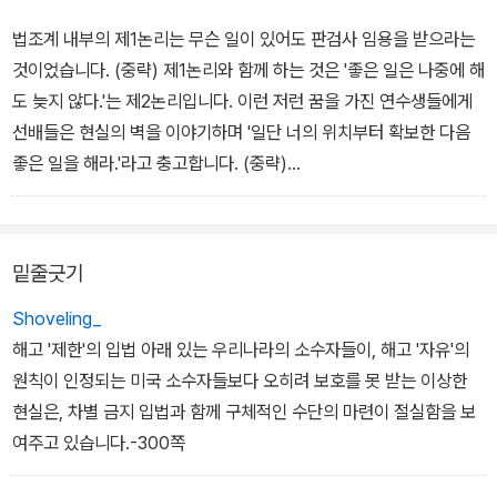
법조계 내부의 제1논리는 무슨 일이 있어도 판검사 임용을 받으라는
것이었습니다. (중략) 제1논리와 함께 하는 것은 '좋은 일은 나중에 해
도 늦지 않다.'는 제2논리입니다. 이런 저런 꿈을 가진 연수생들에게
선배들은 현실의 벽을 이야기하며 '일단 너의 위치부터 확보한 다음
좋은 일을 해라.'라고 충고합니다. (중략)
우리는 누구나 패배자로 낙인 찍히는 것이 두려웠습니다. 그 두려움
은 잃을지 모른다는 공포로 이어집니다. 법조계에는 법조계의 논리가
밑줄긋기
있고, 법조계만이 지닌 사람 평가의 기준이 있습니다. 그리고 법조계
전체를 관통하는 가장 중요한 기준은 '쓸데없이 튀지 말라'는 것입니
Shoveling_
다. 이것이 바로 법조계의 제3논리 입니다.
해고 '제한'의 입법 아래 있는 우리나라의 소수자들이, 해고 '자유'의
원칙이 인정되는 미국 소수자들보다 오히려 보호를 못 받는 이상한
이런 법조계 분위기에서 '가난하고 소외된 이웃'을 향한 삶을 시작하
현실은, 차별 금지 입법과 함께 구체적인 수단의 마련이 절실함을 보
기란 쉬운 일이 아닙니다. '가난하고 소외된 이웃을 위해 몸을 던진'
여주고 있습니다.-300쪽
변호사들의 삶은 법조계 내부이 논리에 따르자면 '그저 공부를 못해