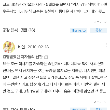
애를 집요하게 추적한 책. 아, 나는 도저히 이 사람을 흉내 낼 수 없다.
는 작가나 사상가 중에는 트위터를 하지 않는 사람도 많다. 그 중 일부
다..;;;;) 아사다 지로의 '중원의 무지개' 1, 2 아사다 지로의 '칼에 지
난 무척 마음에 들었다. 인터뷰가 얼마나 열심히 이뤄졌을지, 그 녹취
교로 배달된 <인물과 사상> 5월호를 보면서 “역시 김두식이야!”라며
미국과 대량학살의 시대 / 사만다 파워20세기 제노사이드의 역사를
는 노골적으로 트위터를 반대하고 비판하기도 한다.하지만, 분명 트
다'를 읽고 너무 감명을 받은 나머지 이 책도 마저 사버렸다. 정말 '칼
를 엮어내는 일은 또 얼마나 성실하고 꼼꼼하게 진행됐을지 짐작하게
웃음지었다.'김두식 교수는 실천이 아름다운 사람이다...'아내의 뒷바
흥미롭게 정리. 귀신보다 100배 무서운 게 인간이다.도가니 / 공지
위터에는 기존의 다른 의사소통 매체나 인터넷 서비스와는 다른 '뭔
에 지다'라는 책은 가슴이 미어지는 글이었다. 눈물이 주루룩 흘러내
하는, 기분좋은 배려감. [헌법의 풍경]을 읽으면서도 여러모로 세심한
라지를 위해 검사직을 사임하고 2년간 아이의 양육, 식사준비, 빨래
영 진실에 직면하는 것은 늘 끔찍하다. 그러나 진실에 직면하지 않고
가'가 있다. 써 본 사람은 말하기 애매하고, 안써봤다면 도저히 말 못
리는 그런 글. 그렇게 유려하면서 역사를 아우르는 글을 쓰는 이 작가
더보기
마음씀씀이 글씀씀이가 돋보였는데 왠지 그 분답다는 생각도 들었
등가사에 종사했던 그의 실천보다 눈부실 수는 없다.'(인물과 사상 5
는 어른이 될 수 없다. 가해자, 피해자, 방관자, 구조자의 세계를 구체
하는 그 무언가가.연예인이나 셀레브리티는 그렇다 치고, 유명한 작
는 도대체 누구란 말이냐. 물론 몰랐다는 뜻이 아니라 역사소설을 이
공감 (
24
)
댓글 (18)
다. 그들이 털어놓는 이야기는 새삼 충격이라고까지 할 건 없었지만,
월호, 17쪽)요리에는 잼병이라 성탄절 때 딱 한번 시도했다 망친 김
적으로 보여준 책.죽은 왕녀를 위한 파반느 / 박민규 이 땅에서 못 생
가나 소위 글빨 있다는 사람들의 트위터를 둘러보는 것에는 그들의
리 쓸 수 있다는 게 놀라왔다는 뜻이다. 이 책 '중원의 무지개'는 요시
우리가 갖는 사법개혁에 대한 의지나 기대가 얼마나 무용하며 부질없
치찌개 이후설거지만 조금 하는 정도면서'그래도 집안일 좀 한다'며
긴 여자로 살아간다는 것의 의미. 박민규는 우리를 실망시키지 않는
작품이나 블로그, 홈페이지를 둘러보는 것과는 다른 차원의 만남이
카와 에이지 문학상을 탄 작품으로 중국의 역사를 다룬 소설이고 총
는 짓인지를 '뼈저리게' 일깨워준다. 조밀하게 짜여진 날줄과 씨줄을
자부심을 갖는 난 김두식 앞에서 부끄럽다.언젠가 이사집을 보러 갔
비연
2010-02-18
메뉴
다.추천인 : 김두식1967년 서울에서 태어나 이사, 임지 변경, 유학 등
있다. 그 작가의 은밀한 사생활하이쿠(俳句)나 문자메시지를 연상케
4권이다. 4권 다 사면 읽는데 압박이 심할 것 같아 일단 두 권만. 아
감히 어느 누가 끊을 수 있을 것인지 엄두가 나지 않는 무시무시한 견
을 때 초등학교 학생이 분명한 그 집 딸에게 존댓말을 했다가 아내에
의 이유로 혜성교회, 동북교회, 예수전도단YWAM, 고려대 법대 기독
하는 140자라는 제한성, 그리고 한번 팔로잉을 해놓으면 나의 '타임
마 읽으면서 후회할 지도 모른다. 이거 궁금한데...3, 4권 언제 주문해
감명받았던 저자들의 신간
고함. 더 무서운 것은, 결국 그들도 우리같은 사람이기에 어쩔 수 없다
게 혼났다.'걔네들도 이상하게 생각하잖아!'라는 게 아내의 말인데,김
학생회, 제일성도교회, 사법연수원 신우회, 로렌스 한인장로교회, 코
라인(Timeline)'에서 남들의 개인적인 일상과 생각의 편린들을 실시
서 사나 하고 바로 서점에 뛰어갈 지도. 아사다 지로는 정말 최고 중의
요즘 조금 책사기를 자중하는 중인지라, 더더더더욱 책이 사고 싶어
는 사실을 절감하게 된다는 거. 심정적으로 충분히 이해가 된다는
두식은 여기서만큼은 내 편이다.'미국 생활을 오래 한 제 형이 한국에
넬 한인교회, 높은뜻숭의교회, 높은뜻푸른교회, 기독법률가회CLF 등
간으로 확인할 수 있다는 특성은 다른 매체에선 찾아보기 힘든 것이
한 명이다.아툴 가완디의 '체크 체크리스트'이 작가의 작품 중에는 '나
진다는. 역시 금지하는 것은 욕망을 불지르는 지름길. 다시한번 깨달
거... 물론 이해하는 것과 받아들이는 것은 별개의 문제이긴 하지만,
와서 제일 분노했던 게 영화 속 영화 대사를 반말과 존댓말로 구분해
여러 교회와 단체에서 신앙생활을 했다. 군법무관, 검사, 변호사, 한동
다. 특히나 그들이 어떻게 사람들/생각들과의 '관계'를 형성하고 반응
는 고백한다 현대의학을'이란 책을 읽었었다. 그래서 이 책 '체크 체크
으며...일단 사고 싶은 책들을 골라놓고...일주일 쯤 뒤에나 살까..한달
그들의 행태나 문화 자체는 우리가 사는 모습과 별반 다를 것이 없다.
서 번역하는 것이었습니다.특히 여자는 남자에게 존댓말을 쓰고 남자
대 교수를 거쳐 경북대 법학전문대학원에서 형법, 형사소송법, 형사
하는지 직접 볼 수 있다는 것은.트위터가 아니었다면, <연금술사>의
리스트'와 같은 작가라는 걸 알았을 때 적쟎이 놀랐다. 전혀 연관이 없
에 두번만 사기로 했쟎아! 라고 다시 타이르는 비연. 이번달, 벌써 세
무엇이 문제이고 또 먼저 바뀌어야 할 것은 무엇일까. [헌법의풍경]
는 여자에게 반말을 쓰는 것으로 번역됩니다.처음에는 서로 존댓말을
정책을 가르치고 있다. * 김두식 대표 저서
파울로 코엘료@paulocoelho 할배가 월드컵 경기를 보면서 흥분하
어보이는 책을 써내다니. 요즘 이런 책들에 관심이 많아서 눈여겨 보
번 정도 구매. 3월 1일날 구매해야 하나. 흠흠. 예전에 읽었던 책 중에
을 읽는 도중에 잠깐 이 책을 읽었다. 한 번에 여러 권의 책을 읽진 않
쓰다가 한번 자고 나면 꼭 그렇게 바뀐다고 했어요.모두가 반말 하는
여 갈겨쓴 축구 관전평을 어떻게 보았을 것이며, 공지영@congjee
고 있기는 했는데 말이다. 실수를 하지 않게 하는 법칙이 체크리스트
이 저자라면 또 읽지..라는 생각이 드는 사람들이 있었다. 이번에 보니
는데 드라마 덕분에 책이 너무 궁금해서 택배박스에서 꺼내자마자 바
사회가 이상적이지만, 그게 안된다면 모두가 존댓말이라도 써야 하는
더보기
작가가 실제론 그렇게 털털한지 또 평소 그렇게 많은 인권 관련 모임
에 있다는 말은 일견 공감이 가는 이야기이다. 사람들은 머릿속에 들
그런 분들의 책이 몇 권 나왔다는. <인텔리전스>. 아인슈타인 아저씨
로 읽었다. 이 책도 나온 지는 꽤 됐다. 드라마 [바람의화원]을 엄청
것 아닐까요?'그래서 김두식은 학생들은 물론 딸에게도 존댓말을 쓴
공감 (
30
)
댓글 (10)