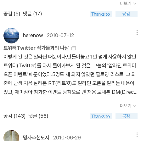
든가 유목적 지성이라든가 이런 것이 이 환상적인 소설에 배여있지
삶이 온전히 본인의 노력으로만 이루어진 것이 아님을 자각한다는
더보기
일단은 숙제로 남겨둔다.
니, 응~~청년이네...에이, 일루와바..한다. 그래서 갔더니 우편물들을
않을까 싶다. 서점에서 이 책을 보는 순간 사야겠다 싶었지.피터 드러
것, 늘 '함께'라는 눈으로 사회를 바라본다는 것은 그냥 그 모습만으로
공감 (
5
)
댓글 (17)
보여주면서 읽어 달란다. 눈이 안뵈신다고...그래서 3번씩 또박또박
커의 '무엇이 당신을 만드는가'피터 드러커의 책은 여러권을 읽었더랬
도 보는 사람들의 마음을 따뜻하게 해주는 일이니까. 그리고 연이어
읽어드렸다. 됐죠~ 응~~고마워~~클클클~에휴~ 미용실에 가야겠
지만,돌아가시고 나니 한번쯤 더 읽어봐야겠다 싶어진다. 피터 드러
읽은 책. 이 책은 박경철의 책보다도 2년이나 더 이전인 2004년 출
다~2.8월에 완독한 책이 거의 없다. 이런~흠..보자...<헌법의 풍경>,
herenow
2010-07-12
메뉴
커가 창의적으로 생각할 수 있었던 38가지의 질문들이 담긴 이 책. 0
간되었다. 하, 근데 이게 6-7년 전 이야기라고는 믿기지 않을 정도로
<철학으로 보는 문화>, <경제적 공포>, <여자생활 백서> 4권 뿐이
1 죽은 후에 어떤 사람으로 기억되기 바라는가? 02 누군가의 삶에 변
현장감이 그대로 살아있다. '요즘 논란이 되는 검경 수사권 조정' 어쩌
트위터Twitter 작가들과의 나날
다~찝적거린 책들은 많은데, 완독한 책이 없어 반성좀 해야 것다. 이
화를 일으킨 적이 있는가? 03 과연 나는 가치 있는 일을 하고 있는
구저쩌구 하는 데선 소름이 돋았다. 책 제목의 '풍경'이라는 단어가 말
이렇게 된 것은 알라딘 때문이다.만들어놓고 1년 넘게 사용하지 않던
건 뭐, 너무 저조하다..몇 장 안남은 책들도 있는데 이걸 완독했다고
가? 04 그 나이에 또 오페라를 작곡하십니까? 05 나의 묘비명은 무
해주듯 국가 최상위법인 헌법에 내재된 가치가 말 그대로 얼마나 가
트위터(Twitter)를 다시 들어가보게 된 것은, 그놈의 '알라딘 트위터
할 수도 없고..에휴~3.오늘 나갔다가 우연히 들른 헌책방에서 업어온
엇인가? 06 내가 한 일을 누가 아느냐고? ....등등등. 질문 하나하나
치있는 것인지를 한 번 부드럽게 훑어주는 책이고, 몇 년이 지난다 한
오픈 이벤트' 때문이었다.5명도 채 되지 않았던 팔로잉 리스트. 그 와
절판된 책들이다...역시 문고본은 싸다! 모두 합쳐 만원으로 보물을 건
만을 보더라도 뭔가 있어보이는, 그래서 궁금하게 하는 책이다.김두
들 헌법이란 게 쉽게 바뀌는 것도 아니기 때문에 헌법의 가치가 달라
중에 난생 처음 날려본 RT(리트윗)도 알라딘 오픈을 알리는 내용이
져 왔다..ㅎㅎ
식의 '불편해도 괜챦아'이 책은 꼭 읽어야겠다 생각하고 있었다. 오히
질 리 없고 따라서 책 내용이 크게 달라질 일이 없긴 하지만, 법조계라
었고, 재미삼아 참가한 이벤트 당첨으로 맨 처음 보내본 DM(Direct
려 사는 게 늦어졌다 생각된다. 나는 우리나라에도 글을 제대로 써내
는 곳이 어쩌면 이렇게도 발전없는 그들만의 세계인지, 법과 현실은
Message)의 수신인도 알라딘 트위터@aladinbook였다. (덕분에..
더보기
는 사람들이 있어야 한다고, 매번 남의 나라 사람들 사상이나 글에 의
어쩌면 이렇게도 괴리가 심한지, 그저 아연하기만 하다. 그 아연함과
땡큐~)DM이 뭐의 약자인지, 어떻게 보내야 하는지도 몰라서 허둥지
공감 (
143
)
댓글 (56)
존하지 말고 우리나라 사람들의 사상이나 현실을 제대로 표현하는 사
함께 나 자신에 대한 또 다른 아연함을 안겨준 책이기도 하다. 가슴에
둥... 트위터 초보를 위한 자료를 열심히 검색해서 읽어보고, 이것저것
람들이 있어서 우리를 더욱 깊게 만들어줘야 한다고 본다. 보편타당
예리하고 깊은 생채기를 얻은 기분. 나는 어떤 의미에서든 스스로 부
건드리며 1주일이 지나는 동안 팔로잉(내가 등록한 이웃)도 팔로워
한 진리들을 얘기하는 것도 중요하지만 그 나라 그 역사 그 시대를 아
족하지 않다는 생각같은 건 감히 할 수 없는 인간이긴 하지만, 이렇게
(나를 등록한 이웃)도 30명, 50명 자꾸 늘어나게 되자 어느새 트위
명사추천도서
2010-06-29
메뉴