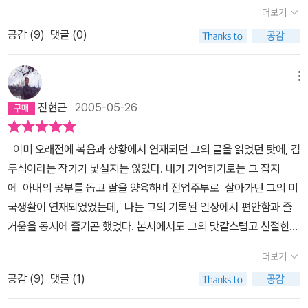
세이, 반쯤은 수사 기본권에 대한 설명이라고 정의내려야할 것 같다.
이를 나이도 많은 사람들이영감이라 부를까? 법은 사회적 약자를 위
더보기
대화에서 일이 많아 찡얼거리던 검사들을 아직도 기억한다면, 그 검
별로 두껍지도 않고, 요즘 스타일대로 커다란 글씨에 넉넉한 간격을
해서 존재해야 한다는 믿음을 가진 적이 있었다. 그런데 나이가 들면
사들이 국민을 위해 복종하기를 바라는 건 연목구어(緣木求魚)이기
공감 (
9
)
댓글 (0)
띄운데다 글의 스타일이나 내용이 간결하고 쉬워서 술술 넘어간다.
서 법은 사회적 강자들과 권력자들의 정당성을 뒷받침해주는 경전에
가 십상이리라. 그러나, 그럼에도 불구하고 이 책이 우리에게 희망을
헌법이나 법에 대한 기본 맥락과 지식을 얻기 위한 걸 목표로 책읽기
지나지 않는다는 생각이 들 때가 수도 없이 있었다. 이런 법에 대한 부
주는 것은 세계 법학의 발전 방향을 볼 때, 시간이 필요할 뿐이지 옳지
를 시작한 사람은 불평이 나올 수도 있겠지만 -제목은 상당히 그런 냄
메뉴
정적인 인상에 결정적인 역할을 한 것은 독재정권과 그의 수족 역할
않은 것은 옳지 않다고, 옳은 것은 옳다고 밝혀진다는 것이고, 도덕의
새를 풍긴다- 좀 독특한 길을 걸은 엘리트의 법에 대한 개인적인 얘기
을 해 온 법조인들 때문이다.이 책 <헌법의 풍경>은 크게 두가지 문
진현근
2005-05-26
최소한이 법이라지만, 그 법은 '정답이 없지만' 아는 만큼 힘이 된다는
와 견해라고 읽으면 무난하고 즐거운 책읽기가 될듯. 저자 본인은 무
제를 다루고 있다. 첫번째는 뼛 속 부터 특권화된 법조인들의 모습이
가벼운 조언이었다. 지금은 평등의 이름으로 여학생들의 <생리 조퇴,
늬만 변호사, 3류 변호사에 2류 인생이라고 스스로를 칭하지만 대한
다.이들은 법 정신을 수호한다고 하지만 실제로는 일반인들의 위에서
이미 오래전에 복음과 상황에서 연재되던 그의 글을 읽었던 탓에, 김
결석>은 출석으로 인정할 수 없다고 하지만, 오랜 시간에 걸쳐 출산
민국 전체를 놓고 평균을 내봤을 때 분명 1급에 속하는 엘리트이다.
특권을 누리고 있다. 두번째는 헌법의 조문과 헌법의 정신이 현실에
두식이라는 작가가 낯설지는 않았다. 내가 기억하기로는 그 잡지
휴가 기간이 늘어났고, 생리 휴가가 정착되었듯이 당연히 인정될 것
자신을 2류나 3류로 칭하는 것도 역시 1류에게만 허용된 특권이 아닐
서 어떻게 왜곡되며 형식적으로만 실천되고 있는지를 보여준다.김두
에 아내의 공부를 돕고 딸을 양육하며 전업주부로 살아가던 그의 미
이지만, 보수의 후퇴에는 시간이 필요한 것이다. 난 우리 반 여학생들
까 하는 생각을 잠시 했었다. -_-;법조계 내부에서 횡행했던 -저자는
식 교수는 자신의 경험을 바탕으로 특권화된 법조인들의 모습을 살핀
국생활이 연재되었었는데, 나는 그의 기록된 일상에서 편안함과 즐
에겐, 어디가 아프다고 하지말고 당당하게 생리중이라고 말하라고 한
이제는 사라졌다고 하지만 분명 아직도 대부분 남아있을- 그 비리며
다.그는 법전 해석의 권한을 법조인들이 독점하면서 특권이 출발한
거움을 동시에 즐기곤 했었다. 본서에서도 그의 맛갈스럽고 친절한
다. 그걸 악용하는 녀석들도 없을 수 없지만, 그렇다고 아이가 아픈 줄
끈끈한 커넥션과 특권의식을 읽노라면 누워 있는데도 혈압이 팍팍 치
다고 말한다.즉 법조인들은 일반어와는 다른, 난해하고 현실어와 동
문장력은 여전히 힘을 발휘하고 있다. 여기에다가 자칭 무늬만 변호
알고 괜히 걱정하거나 잘못한 것도 없는 아이가 변명하는 것보다는
솟는 경험을 하게 된다. 이래서 똑똑한 자식은 어떻게든 고시 공부 시
더보기
떨어진 이상한 말들을 공부하며 자신들의 장벽을 친다는 것이다.이건
사라는 그가 법 공부를 뒤로 하고 읽어 왔던 수많은 사회과학서적들
질병도 아니고 장애도 아닌 당연한 현상을 당당하게 말하는 연습을
키고 그게 안되면 돈으로라도 법관 사위를 사오려고 다들 노력하는거
누구나 동감하는 부분일 것이다. 예를 들어 일반인들에게 가장 밀접
공감 (
9
)
댓글 (1)
에서 비롯되었을 풍부한 사회과학적-역사적 지식이 덧붙여져서 읽는
하라는 의도에서였다. 처음엔 아이들도 쑥스러워하곤 했지만, 금세
겠지. 정답은 없다는 한 챕터의 제목처럼 이 책에선 수많은 법과 사
한 법인 < 주택임대차 보호법>같은 것만 보더라도 이게 무슨 말인지
기쁨이 더해진다. 이 책이 법에 관한 책이기 때문에, 법을 모르는 사람
익숙해진다. 법이란 이런 것이다. 처음엔 어색하지만 금세 적응되는