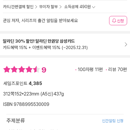
카드/간편결제 할인
무이자 할부
소득공제 490원
관심 저자, 시리즈의 출간 알림을 받아보세요
신청
알라딘 30% 할인! 알라딘 만권당 삼성카드
카드혜택 15% + 이벤트혜택 15% (~2025.12.31)
9
100자평 11편
리뷰 70편
세일즈포인트
4,385
312쪽
152*223mm (A5신)
437g
ISBN 9788995530009
주제분류
신간알림 신청