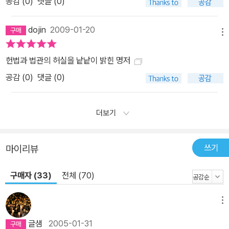
공감 (
0
)
댓글 (0)
dojin
2009-01-20
메뉴
헌법과 법관의 허실을 낱낱이 밝힌 명저
공감 (
0
)
댓글 (0)
더보기
쓰기
마이리뷰
구매자 (33)
전체 (70)
메뉴
글샘
2005-01-31