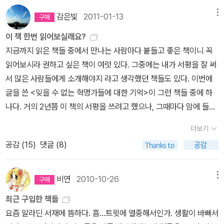
문구는 거짓이기도 하고 진실이기도 하다. 투자고수의 절대성공비법
는 생각도 했었다.자의적인 판단을 하지 않고, 오직 법전에 의지해서
감은빛
2011-01-13
메뉴
이라도 기대한 사람이라면 흔한 기술 분석 하나 없는 이 책이 무슨 최
판결을 하겠다는 공평무사 정신을 상징한다고 해야 하는데, 왠지 씁
고냐 하겠지만, 경제가 돌아가는 거시적인 흐름속에서 내가 내 돈을
이 책 한번 읽어보실래요?
쓸한 마음이 드는 것은 왜일까?김두식의 책 '헌법의 풍경'이 생각났
어떻게 관리하는 것이 현명한지를 충 분 히 일깨워주고 있기 때문이
지금까지 읽은 책들 중에서 만나는 사람마다 붙들고 좋은 책이니 꼭
다. 그래도 아직은 법에 희망을 걸 수 있지 않을까.법이아직은 없는 사
다. 얼치기들이 뜬 소문에 홀리지 않고 차근차근 나만의 자산관리를
읽어보시라 권하고 싶은 책이 여럿 있다. 그중에는 내가 서평을 잘 써
람들을 도와줄 수 있어야 하지 않을까...
하게끔 분명한 방향을 잡아주고 있기 때문이다. 옛날에 [무릎팍도사]
서 많은 사람들에게 소개해야지 라고 생각했던 책들도 있다. 이번에
에 나온 그는, 주식에 투자하는 게 좋으냐는 질문에 이렇게 되물었다.
글을 쓴 <잊을 수 없는 혁명가들에 대한 기억>이 그런 책들 중에 하
대한민국이 앞으로 더 발전할 거라고 생각하느냐고. 우리가 지금 예
나다. 거의 2년쯤 이 책의 서평을 쓰려고 했으나, 그때마다 맘에 들지
금을 하고 부동산을 사고 연금에 가입하는 모든 활동은 국가가 지금
않아서 그냥 지워버리곤 했다. 이번에 글을 쓰고나니 오랜 숙제를 해
더보기
보다 나아진다는 당위에 기초한 것인데 국가가 발전하면 당연히 기업
결한 듯 후련하다. 그런데 아직 그렇게 잘 소개해보고 싶은 책이 여럿
공감 (
15
)
댓글 (8)
도 발전하고 앞으로 발전할 기업에 투자하는 것이 옳은 선택이 아니
남아 있다. 이 책들은 어떻게 써야할까. 고민이다.김단야 선생과 이정
겠느냐고 덧붙였다. 그는 그런 사람이다. 주식투자원칙이라는 것
박헌영 선생은 존경하는 선배운동가(혁명가)이자, 개인적으로도 깊
이 무려 '국가는 발전한다'라는 어처구니없이 당연한 짧은 문장 하나
은 인연을 맺고 있는 인물들이다. 이분들에 대한 책이 나올거라는 얘
비연
2010-10-26
메뉴
인 사람이다. 이런 사람이 제시하는 방향과 당부하는 조언들을 새기
길 듣고, 몇 년을 기다렸다.책을 다 읽고 나서 바로 소개글을 쓰고 싶
최근 구입한 책들
지 않을 수가 없다. 아주 예전에 봤던 인터뷰도 떠오른다. 마음만 먹으
었으나, 좋은 책을 잘 소개하고 싶다는 욕심에 자꾸만 미루다보니 어
요즘 알라딘 서재에 뜸하다. 흠...트윗에 열중해서인가. 생활이 바빠서
면 주식으로 엄청난 돈을 벌 수 있지 않느냐고 인터뷰어가 묻자 박경
느새 2년이 넘게 지나버렸다.역시 잘 소개해서 널리 알리고 싶은책.