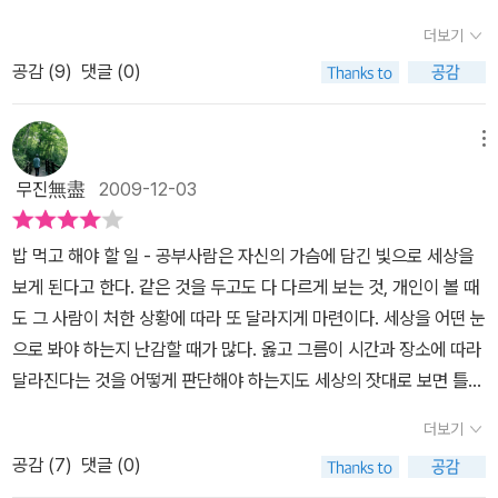
공부하지 않으면 상대방 보다 뒤쳐질것만 같은 불안함에 나는 항상
더보기
종종걸음으로 달려왔고 그 공부가 어떠해야 하는지에 대한 고민 없이
공감 (
9
)
댓글 (0)
맹목적으로 공부, 공부, 하며 달려온 것 같다. 아직도 나는 그 잔재 속
에 있다. 내 책상에는 알록달록한 각종 포스트잇과 펜들이 가득 차 있
고 비어져 있는 계획표들이 나를 뚫어져라 쳐다보고 있으며 2010년
메뉴
신상 다이어리를 어떤 것으로 사 어떤 계획들을 채울까 하는 생각으
무진無盡
2009-12-03
로 머리가 가득하다.무엇이 진정한 공부인지도 모르고 무엇을 위해
공부해야 하는지도 모르고 달려 온 내 삶을 반성할 수 있는 책이다. 내
밥 먹고 해야 할 일 - 공부사람은 자신의 가슴에 담긴 빛으로 세상을
가 이루지 못한 계획들 앞에 전전긍긍해야만 했던 어리석음을 발견할
보게 된다고 한다. 같은 것을 두고도 다 다르게 보는 것, 개인이 볼 때
수 있는 책이다. 잘 살아보려는 발버둥으로 수많은 계획을 세우고 앞
도 그 사람이 처한 상황에 따라 또 달라지게 마련이다. 세상을 어떤 눈
을 향해 나아가려 하지만 그것은 역설적이게도 본질적인 삶에 대한
으로 봐야 하는지 난감할 때가 많다. 옳고 그름이 시간과 장소에 따라
물음을 간과해 버리는 꼴임을 알게 한다. 총 3장으로 이루어진 이 책
달라진다는 것을 어떻게 판단해야 하는지도 세상의 잣대로 보면 틀리
은 소주제부터가 탁월하다. 예를 들어 사방팔망이 공부, 생각에 대해
기 일쑤다. 스스로 기준이 되는 근거를 마련한다는 것이 곧 세상과 소
생각하지 마라, 참새는 참새이기 때문에 부처다, 마음 밖에선 아무 일
더보기
통하는 것이라고 본다면 나만의 기준은 없는 것일까? 내 안에 어떤
도 일어나지 않는다, 어둠도 빛이다, 본능적인 존중, 일부러 수행하지
공감 (
7
)
댓글 (0)
빛이 담겨져 있는지 되짚어 봐야 아직은 잘 모르겠다.모르는 사람은
마라, 보살은 라면에서도 만난다, 맨몸으로 살다, 아침형 인간의 폭력,