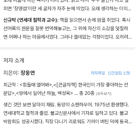
피면 ‘장영섭’이란 세 글자가 자주 눈에 띄었다. 오래 생각하는 이의
묵힌 글은 아는 사람은 알아본다. 굳이 온고지신(溫故知新)이란 말
신규탁 (연세대 철학과 교수):
책을 읽으면서 손에 땀을 쥐었다. 혹시
을 빌리지 않아도 사실 모든 고전은 알고 보면 옛글이 아니라 현재글
선어록의 원문을 잘못 번역해놓고는, 그 위에 자신의 소감을 덧칠하
이다. 기록은 옛사람이 했지만 읽는 사람은 지금 사람이기 때문이다.
면 어쩌나 하는 마음에서였다. 그러나 쓸데없는 걱정이었다. 오히려
그래서 아무리 소품이라도 온축(蘊蓄)이 필요하다. 모르는 이는 모
이 책을 통해서, 역시 선어록은 ‘스스로가 직접 읽는’ 속에 맛과 멋이
르지만 아는 사람은 알아채기 마련이다. 그래서 눈 밝은 이를 만나면
있음을 다시 한 번 절감했다. 이 책은 나에게 강력한 진동을 길게 주었
언제나 등줄기에 식은땀이 흐르곤 한다.
저자 소개
다. 저자의 삶과 혼, 현장성과 역사성, 그리고 문장의 완결성과 성숙함
등이 골고루 갖추어졌다. 무엇보다 조사선의 핵심을 알기 쉽게 설명
지은이:
장웅연
저자파일
신간알림 신청
한 점이 돋보인다.
최근작 :
<힘들때 열어봐>
,
<[큰글자책] 한국인이 가장 좋아하는 선
문답>
,
<땅에서 일어난 하늘, 백성욱>
… 총 20종
(모두보기)
생긴 것만 보면 달마의 재림. 동양의 쇼펜하우어. 1975년 환생했다.
연세대학교 철학과 졸업. 불교신문사에서 기자로 일하고 있다. 불교
박람회도 성공시켰다. 직장 다니기 괴로워도 기어이 버틴 덕에 동국
대학교 다르마칼리지 겸임교수. 글쓰기를 가르친다. 본명은 장영섭.