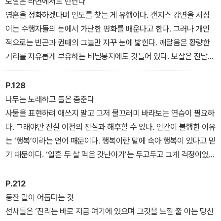
보살은 라면에서도 만난다
원묘(高峰原妙)는 목침이 침상 아래로 굴러 떨어지는 소리를 듣고
영혼을 정화하겠다며 인도를 찾는 게 유행이다. 갠지스 강변을 서성
깨쳤다. 모두가 찰나에 견성을 완료했다. 순간적이고 우연적이다. 혹
이는 수행자들의 눈에서 가난한 평화를 배운다고 한다. 그러나 개인
자들은 돈오를 불가사의한 사건, 더 나아가 얼토당토않은 사기라고
적으로는 빈곤과 권태의 그늘만 자꾸 눈에 밟힌다. 깨달음은 황량한
깔본다. 모름지기 깨달으려면 시간적이고 내용적인 공력을 들여야 한
거리를 자유롭게 부유하는 비닐봉지에도 깃들어 있다. 보살은 전날
다는 견인주의자(堅忍主義者)들도 어지간히 흉을 볼 것이다. 하지
숙취를 풀기 위해 편의점에서 사먹는 라면에서도 만난다. 떠날 필요
만 돈오는 해석도 설명도 용납하지 않는다. 그냥 보라는 것이다. 생각
가 없다. 밥숟가락 드는 게 수행이고 남에게 욕먹는 게 수행이다. 인생
P.128
을 쉬면 보인다.
이 곧 수행이다.
나무는 노래하고 돌은 춤춘다
사물을 표현하려 애쓰지 말고 그저 물끄러미 바라보는 연습이 필요하
다. 그래야만 진실 이전의 진실과 해후할 수 있다. 인간이 불행한 이유
는 ‘행복’이라는 언어 때문이다. 행복이란 말에 속아 행복이 있다고 믿
기 때문이다. ‘일흔 두 살 먹은 갓난아기’는 두고두고 그게 걱정이었
다.
P.212
등잔 밑이 어둡다는 것
선사들은 ‘진리는 바로 지금 여기에 있으며 그것을 느낄 줄 아는 당신