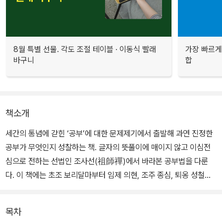
8월 특별 선물. 각도 조절 테이블 · 이동식 빨래
가장 빠르게
바구니
합
책소개
세간의 통념에 갇힌 ‘공부’에 대한 문제제기에서 출발해 과연 진정한
공부가 무엇인지 성찰하는 책. 글자의 뜻풀이에 매이지 않고 이심전
심으로 전하는 선법인 조사선(祖師禪)에서 바라본 공부법을 다룬
다. 이 책에는 초조 보리달마부터 임제 의현, 조주 종심, 퇴옹 성철까
지 조사선으로 깨달음에 이르는 선사들의 찰나의 일화와 어록을 담았
다. 선사들이 깨친 그 순간의 생생함과 역동성은 구수한 저자의 입담
목차
과 잘 어우러진다.