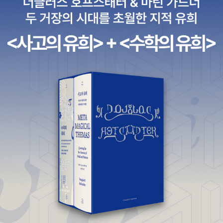
거나 외우지도 않았다. 문자와 개념이 훼손되지 않은 날 것에 주목했
다.서암 불교의 창시자 서암 스님이 입적을 앞두자, 지근에서시봉하
던 스님들이 열반송을 지어 달라고 졸랐다. 열반송이란 죽음을 앞둔
스님이 한시 형식의 짧은 노래를 부르는 것을 말한다. 일반 대중들이
야 유언장에 이건 누구 앞으로, 저건 누구 앞으로 남길 것이 많을것이
다. 반면, '坐脫立亡' 을 경험하려는 큰 스님들이야 육체로부터의 후
련한 해방감을 서너 줄의 임종게로 남긴다. 조계종 종정을 지냈던 서
암 스님은 존재의 무상함을 열반송으로 남겼다.'정 누가 물으면 그 노
장 그렇게 살다가 그렇게 갔다고 해라' (215 쪽)