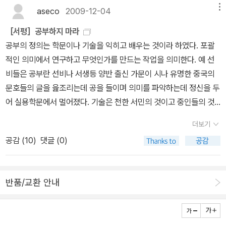
과정에 있었던 에피소드나 독특한 방법을 통해 본질로의 접근을 이야
aseco
2009-12-04
메뉴
대세였던 분위기였다.부처님을 이해하기보다 부처님을 꾸미는 데에
기 하고 있다.제목에서도 느껴지듯 이 책이 담고 있는 이야기가 심상
만 열중했다. 이런 현실에 실망한 달마가 소림사에서 壁觀 수행에 들
［서평］공부하지 마라
치 않다. 주제 하나하나를 따라가기가 우선은 벅차다. 알 듯 모를 듯
어 세속과 단절한채 9년을 지냈다.달마의 침묵을 깨뜨린 사람이 출현
공부의 정의는 학문이나 기술을 익히고 배우는 것이라 하였다. 포괄
펼쳐지는 선사들의 깨달음에 대한 이야기에서 공감하는 미소가 지어
했다. 나이 마흔에 달마를만나 그를 스승으로 모신 신광이라는 스님
적인 의미에서 연구하고 무엇인가를 만드는 작업을 의미한다. 예 선
지기도 하지만 다음순간 이것이 이것 같고 저것이 저것 같은 혼돈이
이었다. 그가 소림사를 찾았을 때 달마는 얼굴도 내밀지 않았다. 눈이
비들은 공부란 선비나 서생등 양반 출신 가문이 시나 유명한 중국의
오는 것을 막아내지 못하며 이미 읽었던 앞장을 다시금 찾아보기 일
내려 허리까지 쌓인 밤, 그는 자신의 팔을 끊어 보이고서야 마침내 달
문호들의 글을 읊조리는데 공을 들이며 의미를 파악하는데 정신을 두
쑤다.그래서 생각해 본다. 저자는 이 책을 쓰면서 이 책을 읽을 주요
마의 마음을 움직였던 것이다. 여기에서 유명한 안심법문 (安心法
어 실용학문에서 멀어졌다. 기술은 천한 서민의 것이고 중인들의 것
대상을 어떻게 설정했을까? 구도의 길에서 정진하는 스님일 수도 있
門)이 탄생했다.'저는 마음의 평화를 구할 수 없습니다. 아무조록 스
으로 사회적으로 제약을 받은 위치였죠. 아무리 뛰어난 농민, 상인,천
고 속세에서 버거운 일상을 살아가는 범부일수도 있겠지만 공부의 깊
더보기
님께서 도와주셨으면 합니다''너의 불안한 마음을 내게 가져와라. 그
민 출신들은 직업의 선택은 없었으며 글자 조차 배울수가 없었다. 중
이가 일천한 독자로써 건너기 어려운 강처럼 느껴지는 면도 있다. 조
러면 해결해주겠다''마음을 아무리 찾아도 찾을 수 없습니다''찾을 수
공감 (
10
)
댓글 (0)
인이나 서얼 출신도 다를바 없지만 학문은 할 수가 있으며 양반으로
사선이 중심인 이 책에서 말하는 공부가 그것이 점수든 돈오든 불교
있다면 어찌 마음이겠느냐. 나는 이미 너에게 마음의 평화를 주었
신분을 바꿀수 있었으나 나라의 큰일을 한다거나 왕의 주치의인 어의
적 지식이 그리 많지 않은 사람들에게 어떤 의미를 줄 수 있을까? 다
다'달마는 마음의 실체란 없고, 마음이 없으니 고통스런 마음이 있을
가 된다면 될수 있으나 많은 이들의 혜택은 없다. 신분적 제약으로 인
만, 어려운 공부 이야기를 현실을 살아가는 사람들을 위해 지금의 현
수 없음을확인시켜주었다. 신광은 '단비 斷臂' 즉 팔을 끊어 보이는
반품/교환 안내
재를 등용을 못하고 능력을 사장 시키며 나라의 발전을 저해해 왔다.
실과 빗대어 이야기 한 부분에서나마 저자의 마음을 조금은 이해할
결연한 의지로집착과 망상이 허깨비임을 일시에 깨닫자, 달마는 그에
기득권 세력인 양반들은 자기들의 목적의 편리하게 살아왔다. 공부하
것도 같다.아는 사람은 다 알아 본다는 말에서 내 공부의 깊이가 부족
게 혜가란 법명을 내리고 법통을 잇게 했다.모든 것은 마음이 만든다.
지마라의 저자는 많은 선사들을 보며 그들의 삶과 모습을 기자의 눈
함일 것이라고 위안 삼아 본다.
마음이 없다면 세상을 느낄 수 없다.마음이 있기에 배가 고프고 먹고