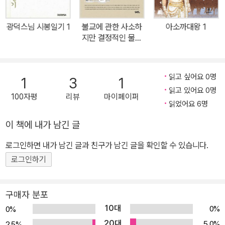
쫓아버렸다. 무제는 불교를 전폭적으로 지원했을 뿐만 아니라 나름
자비를 이데올로기로 삼아 선정을 베푼 왕이다. 패륜과 학정을 본능
광덕스님 시봉일기 1
불교에 관한 사소하
아소까대왕 1
처럼 일삼은 기존의 황제들과는 차별화된 캐릭터다. 하지만 달마는
지만 결정적인 물음
그것을 별반 귀하게 여기지 않았다. 착하게 산다고 해서 깨달을 수 있
49
는 건 아니니까. 미안하지만 진실을 속일 순 없었을 것이다. 결국 달마
는 자부심을 가지고 지켜온 가치를 통렬하게 부정했다. 절대 권력의
읽고 싶어요 0명
1
3
1
면전에서 목숨을 걸고 ‘무성(無聖)’을 증명해보인 셈이다. 그렇다면
읽고 있어요 0명
100자평
리뷰
마이페이퍼
보리달마는 무엇을 공부한 것일까? 어떤 공부를 해야 황제를 조롱할
읽었어요 6명
수 있단 말인가? 이에 대한 답이 이 책에 담겨있다.《공부하지 마라》
이 책에 내가 남긴 글
는 세간의 통념에 갇힌 ‘공부’에 대한 문제 제기에서 출발해 과연 진정
로그인하면 내가 남긴 글과 친구가 남긴 글을 확인할 수 있습니다.
한 공부가 무엇인지 성찰한다. 밥숟가락 드는 게 수행이고 남에게 욕
먹는 게 수행이다 《공부하지 마라》는 조사선(祖師禪)에서 바라본
로그인하기
공부법에 관한 책으로 선사들의 활연대오(豁然大悟)하는 순간을 포
착해 구수한 입담으로 풀어놓은 책이다. 여기서 조사선이란 글자의
구매자 분포
뜻풀이에 매이지 아니하고 이심전심으로 전하는 선법(禪法)을 이른
10대
0%
0%
다. 선사들은 대다수의 사람들처럼 진리를 소유해 권력을 휘두르는
20대
5.0%
2.5%