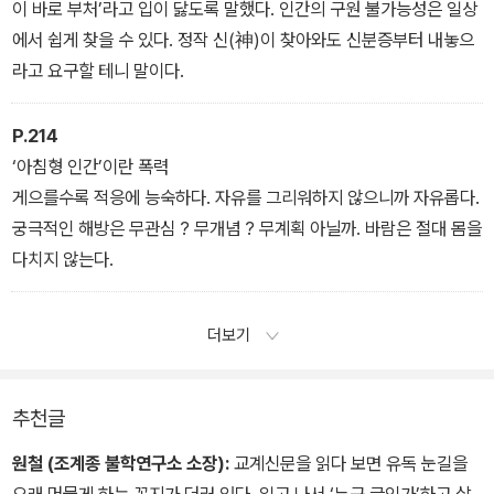
이 바로 부처’라고 입이 닳도록 말했다. 인간의 구원 불가능성은 일상
에서 쉽게 찾을 수 있다. 정작 신(神)이 찾아와도 신분증부터 내놓으
라고 요구할 테니 말이다.
P.214
‘아침형 인간’이란 폭력
게으를수록 적응에 능숙하다. 자유를 그리워하지 않으니까 자유롭다.
궁극적인 해방은 무관심 ? 무개념 ? 무계획 아닐까. 바람은 절대 몸을
다치지 않는다.
더보기
추천글
원철 (조계종 불학연구소 소장):
교계신문을 읽다 보면 유독 눈길을
오래 머물게 하는 꼭지가 더러 있다. 읽고 나서 ‘누구 글인가’하고 살