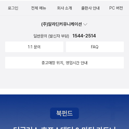
으로 담아 연재된 책과 칼럼등을 묶어 우리에게 선조들의 지혜를 빌
나면 졸린다. 마음이 있기에 선이 존재하고 악도 동시에 있다. 마음이
로그인
전체 메뉴
회사 소개
출판사 안내
PC 버전
려왔다. 무소불위의 시대는 이미 지났으며 공부의 대한 개념도 시대
있어서 서로 다투고 또한 서로 화해한다. 마음이있어서 소통하고 또
에 따라 바뀌어 왔으나 일부에서는 아직도 기득권 세력들의 이권으로
한 갈등한다.육신이 죽어도 마음은 죽지 않는다.선사들의 공부는 '마
(주)알라딘커뮤니케이션
학문을 왜곡하고 있다. 선조들의 학문은 겉으로 보이는데로 행동하지
음이 부처요 중생이 부처다' 란통찰에서 출발한다. 마음에 모양이 없
않았으며 내면의식을 중시하여 왔다. 무엇이든 마음에서 우러나와야
1544-2514
일반문의 (발신자 부담)
다. 또한, 깨달음에도 모양이 없다. 그래서, 조사선의 수행론은 수행하
만사가 풀린다. 허세를 부리려 공부를 한다면 학문은 없고 출세욕과
지 말라는 것이다. 수행은 마음이 빚어낸 작위에 지나지 않다. 깨달음
1:1 문의
FAQ
욕망에 무너져 허망하기 이를데 없을 것이다. 모든 사물을 재대로 파
이니 번뇌니 이 모두 마음놀음에 지나지 않는다는 것이다. 자기 자신
악하여 보는 것이 중요하다. 불교계에 수행하시는 스님들은 사물의
중고매장 위치, 영업시간 안내
이 부처하는 사실을 아는 것 이외에 더 공부해야 할 내용이 없다. 하늘
보닐을 보려하지 겉모습을 중시하지 않는다. 공부의 본질은 글자를
이 무너져도 卽佛이다.'만약 누군가가 부처를 구한다면 이 사람은 부
익히고 기술을 배우는데 목적보다는 의미를 아는데 중점을 두어야 진
처를 잃어버릴 것이다. 약인구불 시인실불 若人求佛 是人失佛만
정한 공부를 한다고 할수 있을 것이다.
약에 누군가가 도를 구한다면 이 사람은 도를 잃어버릴 것이다. 약인
구도 시인실도 若人求道 是人失道' - 임제 의현 <임제록> (111
쪽)공부의 목적 가운데 하나는 자아의 확장이다. 이것 저것 지식과 기
술을 주워 모아 나의 가치를 높이고 풍요롭게 만들기 위함이다. 대부
분 남을 이기고 세상을 지배하려는 데 활용하려고 배운다. 반면 조사
들은 진리를 소유해 이를 길들이려 하지 않았다. 진실을 알기 위해 읽