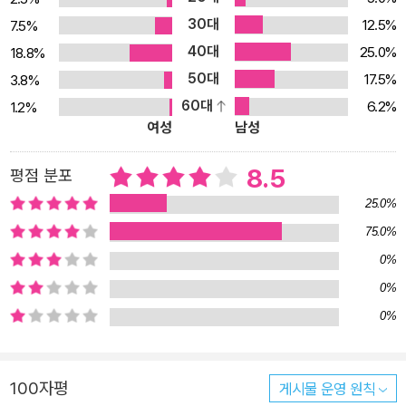
것에는 관심이 없었다. 진리를 알기 위해 읽거나 외우지 않았으며, 문
30대
12.5%
7.5%
자와 개념에 연연해하지 않았다. 오직 바로 볼 뿐이었다. 나병 걸린 병
40대
25.0%
18.8%
자를 병자로 보지 않았고, 병자 이전에 사람임을 잊지 않았다. 깨달음
50대
17.5%
3.8%
은 멀리 있는 것이 아니다. 깨달음은 황량한 거리를 자유롭게 부유하
60대
6.2%
1.2%
는 비닐봉지에 있으며, 보살은 편의점에서 사먹는 라면에서도 만난
여성
남성
다. 멀리 찾을 필요가 없다. 밥숟가락 드는 게 수행이고 남에게 욕먹는
게 수행이다. 인생이 곧 수행이다. 이 책에는 수많은 선사들이, 초조
8.5
평점 분포
보리달마부터 마조 도일 ? 임제 의현 ? 조주 종심 … 퇴옹 성철까지,
25.0%
조사선으로 깨달음에 이르는 찰나의 일화와 어록을 담았다. 선사들이
75.0%
깨친 그 순간의 생생함과 역동성에 절로 등줄기에 땀이 흐를 정도다.
0%
이는 생생하게 풀어내는 저자의 구성진 입담이 한몫한다. 기존의 조
사선에 관한 책들이 틀 안에 갖혀 있다면 《공부하지 마라》는 ‘틀’이라
0%
는 허상을 깨치고 나온 책이다.
0%
100자평
게시물 운영 원칙