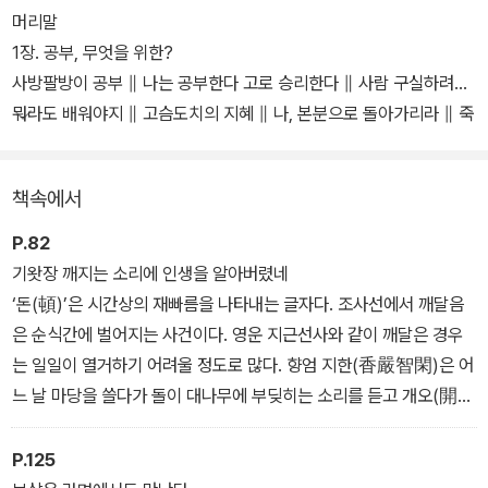
머리말
1장. 공부, 무엇을 위한?
사방팔방이 공부 ∥ 나는 공부한다 고로 승리한다 ∥ 사람 구실하려면
뭐라도 배워야지 ∥ 고슴도치의 지혜 ∥ 나, 본분으로 돌아가리라 ∥ 죽
음에서 벗어나는 방법 ∥ 생각에 대해 생각하지 마라 ∥ 세상은 이불과
같다 ∥ 나는 없다 ∥ 있어서 없고 없어서 있는 것 ∥ 삶은 ○이다 ∥ 나
책속에서
는 봄바람이다 ∥ 참새는 참새이기 때문에 부처다
P.82
기왓장 깨지는 소리에 인생을 알아버렸네
‘돈(頓)’은 시간상의 재빠름을 나타내는 글자다. 조사선에서 깨달음
은 순식간에 벌어지는 사건이다. 영운 지근선사와 같이 깨달은 경우
는 일일이 열거하기 어려울 정도로 많다. 향엄 지한(香嚴智閑)은 어
느 날 마당을 쓸다가 돌이 대나무에 부딪히는 소리를 듣고 개오(開
悟)했다. 동산 양개(洞山良价)는 강을 건너다 물에 비친 자신의 모
습을 보고 깨쳤고, 천녕 범기(天寧梵琦)는 성루의 북소리를 듣고 깨
P.125
쳤다. 청허 휴정(淸虛休淨)은 닭이 우는 소리를 듣고 깨쳤고, 고봉