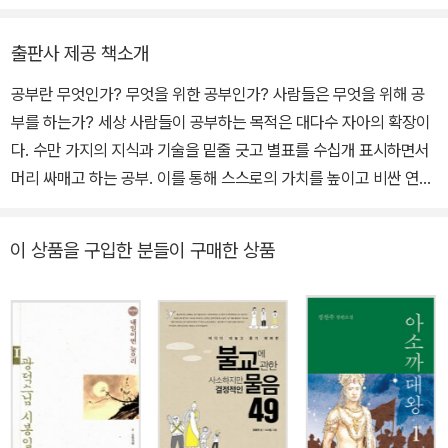
회사원이기도 하고 작가이기도 하고 음악가이기도 하고 철학자이기
도 하다. <나는 어제 개운하게 참 잘 죽었다>, <불교는 왜 그래?>, <
출판사 제공 책소개
불교에 관한 사소하지만 결정적인 물음 49>, <한국인이 가장 좋아
공부란 무엇인가? 무엇을 위한 공부인가? 사람들은 무엇을 위해 공
하는 선문답>, <길 위의 절> 등 12권의 책을 냈다. 문화체육관광부
부를 하는가? 세상 사람들이 공부하는 목적은 대다수 자아의 확장이
세종도서에 몇 번 선정됐다. 디지털음원도 꾸준히 발표하는 중이다.
다. 수만 가지의 지식과 기술을 밑줄 긋고 별표를 수십개 표시하면서
작사 작곡 노래 연주 믹싱 마스터링을 혼자 다 한다. 운동은 못하는데
머리 싸매고 하는 공부. 이를 통해 스스로의 가치를 높이고 비싼 연봉
‘문사철(文史哲)’에 강하다.
을 받기 위해 피땀을 흘리며 노력한다. 그들의 공부는 다른 사람들을
내 발밑에 두고 좀 더 높은 곳을 향하여 발돋움하기 위한 발판이다. 그
이 상품을 구입한 분들이 구매한 상품
런데 여기에 별종이 있다. 지구상의 많은 사람들이 천하를 호령하기
위한 공부를 하는 반면 천하를 손에 쥔 사람을 뛰어넘는 사람이 있다.
수천만 명을 발아래 두었던 황제를 무시하고 비웃었던 사람이 있다.
바로 보리달마(菩提達磨)다. 양(梁) 나라 무제(武帝)는 불교에 심
취해 많은 불사(佛事)를 이룩했다. 무제는 이에 대해 강한 자부심을
드러내며 달마에게 자신의 공덕을 물었으나 달마는 황제에게 공덕이
없다고 하며 원하는 답을 해주지 않았다. 이에 무제는 대노해 달마를