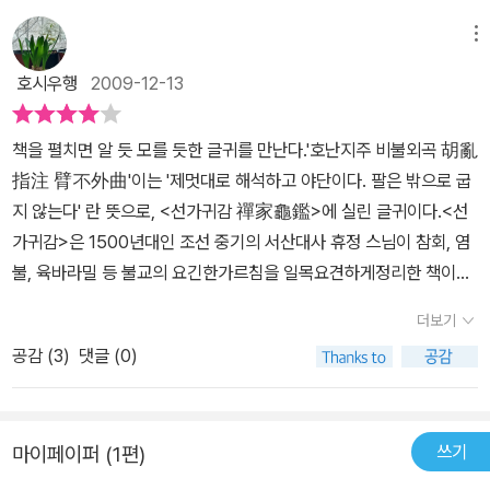
모르지만 아는 사람은 다 알아 본다고 한다. 무엇에 관심을 갖고 그에
그리고 패배의 힘 등 주제 하나하나가 많은 의미를 담고 있다. 이러한
대한 지식의 깊이에 따라 다른 사람들의 이야기를 자기만의 방식으로
메뉴
작가의 성찰의 결정체를 단권의 책으로 엿볼 수 있음이 미안할 정도
알아본다는 말일 것이다. 그것은 조그마한 무엇 하나에서도 담은 뜻
로 값지고 귀한 책이라 생각한다. 오래두고 보아도 다 알 수 없을 듯
호시우행
2009-12-13
과 지향하는 바와 그 정도에 이르기까지 이미 알고도 남는다는 의미
한 이 책, 나는 평생을 두고 함께 할 친구를 얻었다. 2009년 겨울, 나
라면 범부의 입장에서 살벌한 느낌이 드는 말일수도 있다. [공부하지
는 가슴이 따뜻하다.
책을 펼치면 알 듯 모를 듯한 글귀를 만난다.'호난지주 비불외곡 胡亂
마라] 대단히 도발적인 제목이다. 저자 장영섭은 [길 위의 절] 이후 두
指注 臂不外曲'이는 '제멋대로 해석하고 야단이다. 팔은 밖으로 굽
번째 만남이다. 전작 [길 위의 절]에서 신선한 시각과 그 만의 글맛이
지 않는다' 란 뜻으로, <선가귀감 禪家龜鑑>에 실린 글귀이다.<선
좋았다는 기억이 있어 이 책 역시 그러한 기대감으로 만나게 된다. 이
가귀감>은 1500년대인 조선 중기의 서산대사 휴정 스님이 참회, 염
책은 제목에서 느끼는 다소 위협적인 분위기에 한 발짝 물러서서 보
불, 육바라밀 등 불교의 요긴한가르침을 일목요견하게정리한 책이다.
게 된다.[공부하지 마라]는 불교 선사들이 깨달음의 길에서 공부하는
선 수행의 주의사항 등을 기술하고 있기에 불자들의 수행에 귀감이
방식과 내용에 대한 이야기다. 선에 관한 이야기를 불교의 경이나 론
더보기
되고 있다. 이 책이 불교와 관련된 책임을 직감하게 한다. 그런데, 책
이나 선사들의 어록 등에서 저자가 주목하는 테마를 선정하고 그에
공감 (
3
)
댓글 (0)
을 읽을수록 딱딱한 불교 경전의 해석이 아닌 철학적이며 해학적인
따른 저자의 이야기를 해설하는 방식이다. 이 책은 공부란 무엇인가
깨우침을 전해주는 묘한 매력이 있다.중국 당나라 때엔 '선의 황금시
라는 사전적 의미부터 깨달음의 도구로써 공부가 가지는 의미까지를
대' 라고 불릴 정도로 위대한 선사들이 많이 배출되었다. 6 세기에 보
규정하고 그에 맞는 선사들의 이야기를 찾아서 공부의 본질적 의미와
쓰기
마이페이퍼 (1편)
리달마가 중국에 도착하면서소위 '선종'이 시작되었다. 당시 중국 불
역할을 전해주고 있다. 중국을 비롯한 우리나라 선사들의 공부하는
교는사찰을 화려하게 짓거나 경전을 펴내는 일에치중하는 귀족화가