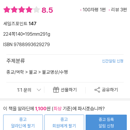
8.5
100자평 1편
리뷰 3편
세일즈포인트
147
224쪽
140*195mm
291g
ISBN 9788993629279
주제분류
신간알림 신청
종교/역학
>
불교
>
불교명상/수행
선물하기
공유하기
이 책을 알라딘에
1,100
원 (
최상
기준)에 파시겠습니까?
중고
중고
중고 등록
알라딘에 팔기
회원에게 팔기
알림 신청