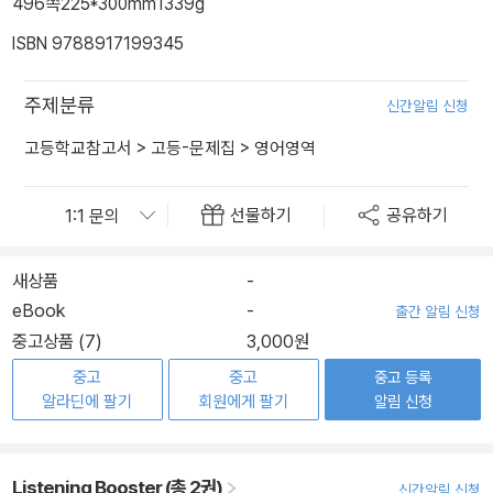
496쪽
225*300mm
1339g
ISBN 9788917199345
주제분류
신간알림 신청
고등학교참고서
>
고등-문제집
>
영어영역
선물하기
공유하기
새상품
-
eBook
-
출간 알림 신청
중고상품 (7)
3,000원
중고
중고
중고 등록
알라딘에 팔기
회원에게 팔기
알림 신청
Listening Booster (총 2권)
신간알림 신청