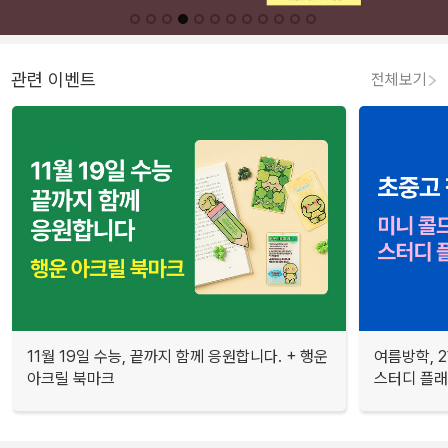
관련 이벤트
전체보기
11월 19일 수능, 끝까지 함께 응원합니다. + 행운
여름방학, 
아크릴 북마크
스터디 플