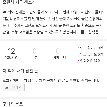
출판사 제공 책소개
40회로 끝내는 고난도 듣기 모의고사! - 실제 수능보다 난이도를 up!
지문의 난이도를 한 단계 높이고, 실전 출제 가능성이 높은 신유형의
문제가 추가된 고난도 모의고사 40회를 통한 고강도 학습으로 듣기
만점, 수능 고득점을 보장할 수 있도록 하였습니다. - 듣기 실력을 한
단계 끌어올리는 Dictation! 모의고사에 따른 Script를 Dictation
으로 실어 내용을 완전히 이해하고, 듣기 연습을 효과적으로 할 수 있
읽고 싶어요 0명
12
0
0
도록 하였습니다. - 문제와 대본, 해석까지 한눈에 보는 정답 및 해설!
읽고 있어요 0명
100자평
리뷰
마이페이퍼
문제 해결에 도움이 되는 해석뿐만 아니라 문제, 대본까지 모두 정답
읽었어요 14명
및 해설에 실어 공부하는 학생들의 편의를 최대한 고려하였습니다. *
이 책에 내가 남긴 글
mp3 파일 다운로드 : www.ybmbooks.com
로그인하면 내가 남긴 글과 친구가 남긴 글을 확인할 수 있습니다.
로그인하기
구매자 분포