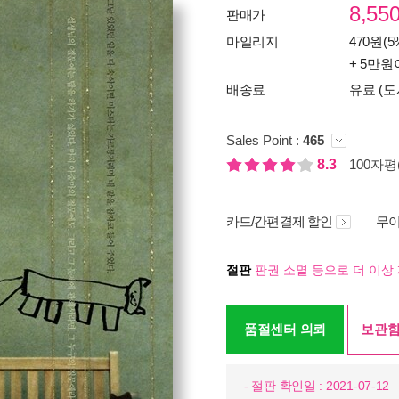
8,55
판매가
마일리지
470원(5
+ 5만원
배송료
유료 (도
Sales Point :
465
8.3
100자평(
카드/간편결제 할인
무이
절판
판권 소멸 등으로 더 이상 
품절센터 의뢰
보관함
- 절판 확인일 : 2021-07-12