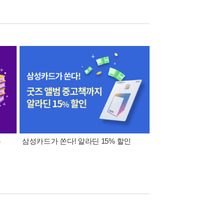
폰
삼성카드가 쏜다! 알라딘 15% 할인
이 달의 적립금 혜택