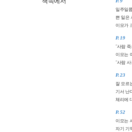
책속에서
P. 9
일주일쯤
쁜 일은 
이모가 
P. 19
˝사람 죽
이모는 
˝사람 
P. 23
잘 모르
기서 난
체리에 대
P. 52
이모는 
자기 기