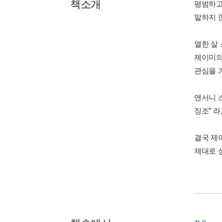
책소개
평범하고
말하지 
열한 살
제이미의
관심을 
앤서니 
징조” 
결국 제
제대로 