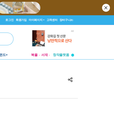
로그인
회원가입
마이페이지
고객센터
장바구니
(0)
투비컨티뉴드
펀드
북플
서재
창작플랫폼
투비컨티뉴드