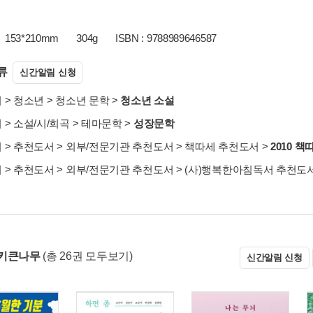
153*210mm
304g
ISBN : 9788989646587
류
신간알림 신청
서
>
청소년
>
청소년 문학
>
청소년 소설
서
>
소설/시/희곡
>
테마문학
>
성장문학
서
>
추천도서
>
외부/전문기관 추천도서
>
책따세 추천도서
>
2010 
서
>
추천도서
>
외부/전문기관 추천도서
>
(사)행복한아침독서 추천도
 키큰나무
(총 26권 모두보기)
신간알림 신청