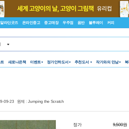
알라딘굿즈
온라인중고
중고매장
우주점
음반
블루레이
커피
서
스트
새로나온책
이벤트
정가인하도서
추천도서
작가와의 만남
북
9-09-23
원제 : Jumping the Scratch
정가
9,500원