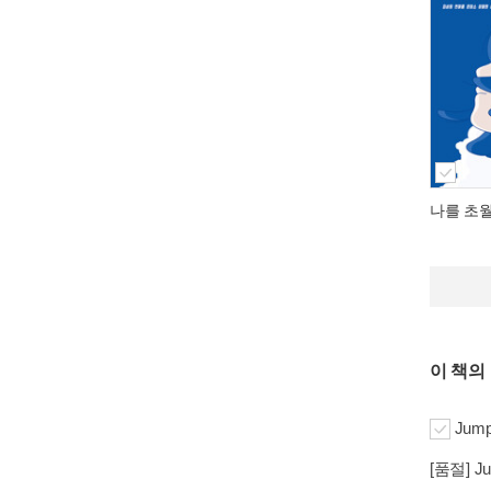
나를 초
이 책의
Jump
[품절] Jum