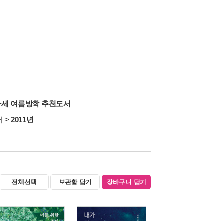
책따세 여름방학 추천도서
서
>
2011년
전체선택
보관함 담기
장바구니 담기